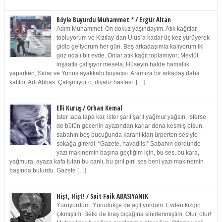
Böyle Buyurdu Muhammet * / Ergür Altan
Adım Muhammet. On dokuz yaşındayım. Atık kağıtlar
topluyorum ve Kızılay`dan Ulus`a kadar üç kez yürüyerek
gidip geliyorum her gün. Beş arkadaşımla kalıyorum iki
göz odalı bir evde. Onlar atık kağıt toplamıyor; Mevlüt
inşaatta çalışıyor mesela, Hüseyin halde hamallık
yaparken, Sidar ve Yunus ayakkabı boyacısı. Aramıza bir arkadaş daha
katıldı. Adı Abbas. Çalışmıyor o, diyaliz hastası. […]
Elli Kuruş / Orhan Kemal
İster lapa lapa kar, ister şarıl şarıl yağmur yağsın, isterse
de bütün gecenin ayazından karlar dona kesmiş olsun,
sabahın beş buçuğunda karanlıkları ürperten sesiyle
sokağa girerdi: “Gazete, havadiis!” Sabahın dördünde
yazı makinemin başına geçtiğim için, bu ses, bu kara,
yağmura, ayaza kafa tutan bu canlı, bu pırıl pırıl ses beni yazı makinemin
başında bulurdu. Gazete […]
Hişt, Hişt! / Sait Faik ABASIYANIK
Yürüyordum. Yürüdükçe de açılıyordum. Evden kızgın
çıkmıştım. Belki de tıraş bıçağına sinirlenmiştim. Olur, olur!