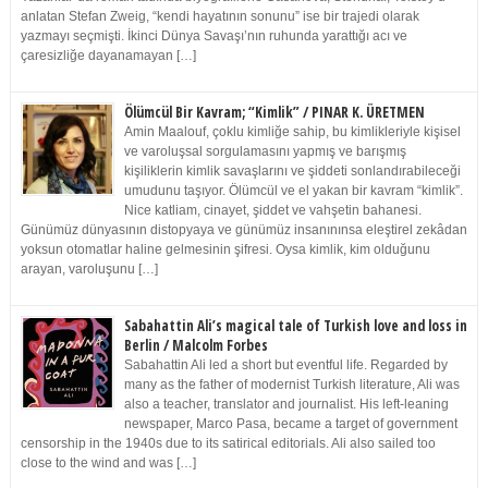
anlatan Stefan Zweig, “kendi hayatının sonunu” ise bir trajedi olarak
yazmayı seçmişti. İkinci Dünya Savaşı’nın ruhunda yarattığı acı ve
çaresizliğe dayanamayan […]
Ölümcül Bir Kavram; “Kimlik” / PINAR K. ÜRETMEN
Amin Maalouf, çoklu kimliğe sahip, bu kimlikleriyle kişisel
ve varoluşsal sorgulamasını yapmış ve barışmış
kişiliklerin kimlik savaşlarını ve şiddeti sonlandırabileceği
umudunu taşıyor. Ölümcül ve el yakan bir kavram “kimlik”.
Nice katliam, cinayet, şiddet ve vahşetin bahanesi.
Günümüz dünyasının distopyaya ve günümüz insanınınsa eleştirel zekâdan
yoksun otomatlar haline gelmesinin şifresi. Oysa kimlik, kim olduğunu
arayan, varoluşunu […]
Sabahattin Ali’s magical tale of Turkish love and loss in
Berlin / Malcolm Forbes
Sabahattin Ali led a short but eventful life. Regarded by
many as the father of modernist Turkish literature, Ali was
also a teacher, translator and journalist. His left-leaning
newspaper, Marco Pasa, became a target of government
censorship in the 1940s due to its satirical editorials. Ali also sailed too
close to the wind and was […]