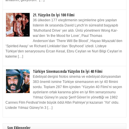
anlatırım, geliyorum.” […]
21. Yüzyılın En İyi 100 Filmi
36 ülkeden 177 eleştirmenin seçimlerine göre yapılan
listenin ilk sırasında David Lynch’in sürrealist başyapıtı
‘Mulholland Drive’ yer aldı. Ünlü yönetmeni Wong Kar-
wai’den ‘In the Mood for Love’, Paul Thomas
Anderson’dan ‘There Will Be Blood’, Hayao Miyazaki’den
‘Spirited Away’ ve Richard Linklater’dan ‘Boyhood’ izledi. Listeye
Türkiye’den senaryosunu Ercan Kesal, Ebru Ceylan ve Nuri Bilgi Ceylan’ın
kaleme […]
Türkiye Sinemasında Yüzyılın En İyi 40 Filmi
Edebiyat dergisi Notos sinema ve edebiyat dünyasından
383 önemli ismine Türkiye sinemasının en iyi 40 filmini
sordu. Toplam 287 film içinden ‘Yüzyılın 40 Filmi’ni seçen
aydınların ortak kararına göre en iyi film senaryosunu
Yılmaz Güney’in yazıp Şerif Gören’in yönettiği ve 1982
Cannes Film Festival’inde büyük ödül Altın Palmiye’yi kazanan ‘Yol’ oldu.
Listede Yılmaz Güney’in 3 […]
Son Eklenenler