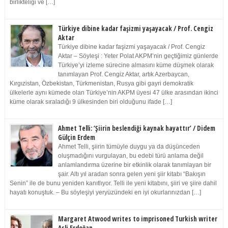
birlikteliği ve […]
Türkiye dibine kadar faşizmi yaşayacak / Prof. Cengiz
Aktar
Türkiye dibine kadar faşizmi yaşayacak / Prof. Cengiz
Aktar – Söyleşi : Yeter Polat AKPM’nin geçtiğimiz günlerde
Türkiye’yi izleme sürecine almasını küme düşmek olarak
tanımlayan Prof. Cengiz Aktar, artık Azerbaycan,
Kırgızistan, Özbekistan, Türkmenistan, Rusya gibi gayri demokratik
ülkelerle aynı kümede olan Türkiye’nin AKPM üyesi 47 ülke arasından ikinci
küme olarak sıraladığı 9 ülkesinden biri olduğunu ifade […]
Ahmet Telli: ‘Şiirin beslendiği kaynak hayattır’ / Didem
Gülçin Erdem
Ahmet Telli, şiirin tümüyle duygu ya da düşünceden
oluşmadığını vurgulayan, bu edebi türü anlama değil
anlamlandırma üzerine bir etkinlik olarak tanımlayan bir
şair. Altı yıl aradan sonra gelen yeni şiir kitabı “Bakışın
Senin” ile de bunu yeniden kanıtlıyor. Telli ile yeni kitabını, şiiri ve şiire dahil
hayatı konuştuk. – Bu söyleşiyi yeryüzündeki en iyi okurlarınızdan […]
Margaret Atwood writes to imprisoned Turkish writer