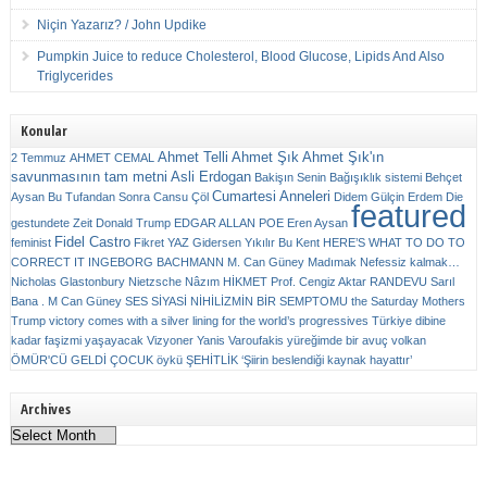
Niçin Yazarız? / John Updike
Pumpkin Juice to reduce Cholesterol, Blood Glucose, Lipids And Also
Triglycerides
Konular
Ahmet Telli
Ahmet Şık
Ahmet Şık'ın
2 Temmuz
AHMET CEMAL
savunmasının tam metni
Asli Erdogan
Bakişın Senin
Bağışıklık sistemi
Behçet
Cumartesi Anneleri
Aysan
Bu Tufandan Sonra
Cansu Çöl
Didem Gülçin Erdem
Die
featured
gestundete Zeit
Donald Trump
EDGAR ALLAN POE
Eren Aysan
Fidel Castro
feminist
Fikret YAZ
Gidersen Yıkılır Bu Kent
HERE’S WHAT TO DO TO
CORRECT IT
INGEBORG BACHMANN
M. Can Güney
Madımak
Nefessiz kalmak…
Nicholas Glastonbury
Nietzsche
Nâzım HİKMET
Prof. Cengiz Aktar
RANDEVU
Sarıl
Bana . M Can Güney
SES
SİYASİ NİHİLİZMİN BİR SEMPTOMU
the Saturday Mothers
Trump victory comes with a silver lining for the world’s progressives
Türkiye dibine
kadar faşizmi yaşayacak
Vizyoner
Yanis Varoufakis
yüreğimde bir avuç volkan
ÖMÜR'CÜ GELDİ ÇOCUK
öykü
ŞEHİTLİK
‘Şiirin beslendiği kaynak hayattır’
Archives
Archives