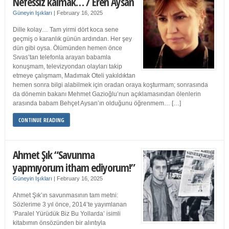
Nefessiz kalmak… / Eren Aysan
Güneyin Işıkları
|
February 16, 2025
Dille kolay… Tam yirmi dört koca sene
geçmiş o karanlık günün ardından. Her şey
dün gibi oysa. Ölümünden hemen önce
Sıvas’tan telefonla arayan babamla
konuşmam, televizyondan olayları takip
etmeye çalışmam, Madımak Oteli yakıldıktan
hemen sonra bilgi alabilmek için oradan oraya koşturmam; sonrasında
da dönemin bakanı Mehmet Gazioğlu’nun açıklamasından ölenlerin
arasında babam Behçet Aysan’ın olduğunu öğrenmem… […]
CONTINUE READING
Ahmet Şık “Savunma
yapmıyorum itham ediyorum!”
Güneyin Işıkları
|
February 16, 2025
Ahmet Şık’ın savunmasının tam metni:
Sözlerime 3 yıl önce, 2014’te yayımlanan
‘Paralel Yürüdük Biz Bu Yollarda’ isimli
kitabımın önsözünden bir alıntıyla