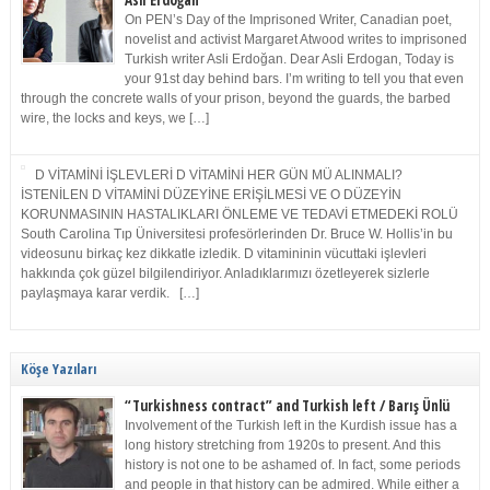
Asli Erdoğan
On PEN’s Day of the Imprisoned Writer, Canadian poet,
novelist and activist Margaret Atwood writes to imprisoned
Turkish writer Asli Erdoğan. Dear Asli Erdogan, Today is
your 91st day behind bars. I’m writing to tell you that even
through the concrete walls of your prison, beyond the guards, the barbed
wire, the locks and keys, we […]
D VİTAMİNİ İŞLEVLERİ D VİTAMİNİ HER GÜN MÜ ALINMALI?
İSTENİLEN D VİTAMİNİ DÜZEYİNE ERİŞİLMESİ VE O DÜZEYİN
KORUNMASININ HASTALIKLARI ÖNLEME VE TEDAVİ ETMEDEKİ ROLÜ
South Carolina Tıp Üniversitesi profesörlerinden Dr. Bruce W. Hollis’in bu
videosunu birkaç kez dikkatle izledik. D vitamininin vücuttaki işlevleri
hakkında çok güzel bilgilendiriyor. Anladıklarımızı özetleyerek sizlerle
paylaşmaya karar verdik. […]
Köşe Yazıları
“Turkishness contract” and Turkish left / Barış Ünlü
Involvement of the Turkish left in the Kurdish issue has a
long history stretching from 1920s to present. And this
history is not one to be ashamed of. In fact, some periods
and people in that history can be admired. While either a