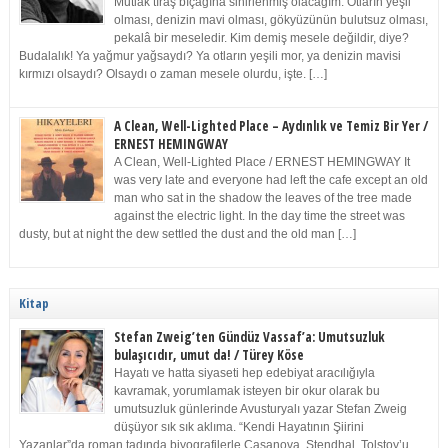
Mutlak tıraş bıçağına sinirlenmiş olacağım. Otların yeşil
olması, denizin mavi olması, gökyüzünün bulutsuz olması,
pekalâ bir meseledir. Kim demiş mesele değildir, diye?
Budalalık! Ya yağmur yağsaydı? Ya otların yeşili mor, ya denizin mavisi
kırmızı olsaydı? Olsaydı o zaman mesele olurdu, işte. […]
A Clean, Well-Lighted Place – Aydınlık ve Temiz Bir Yer /
ERNEST HEMINGWAY
A Clean, Well-Lighted Place / ERNEST HEMINGWAY It
was very late and everyone had left the cafe except an old
man who sat in the shadow the leaves of the tree made
against the electric light. In the day time the street was
dusty, but at night the dew settled the dust and the old man […]
Kitap
Stefan Zweig’ten Gündüz Vassaf’a: Umutsuzluk
bulaşıcıdır, umut da! / Türey Köse
Hayatı ve hatta siyaseti hep edebiyat aracılığıyla
kavramak, yorumlamak isteyen bir okur olarak bu
umutsuzluk günlerinde Avusturyalı yazar Stefan Zweig
düşüyor sık sık aklıma. “Kendi Hayatının Şiirini
Yazanlar”da roman tadında biyografilerle Casanova, Stendhal, Tolstoy’u