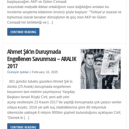
başlayacağım. AKP ve Gülen Cemaati
arasındaki mafyatik iktidar ortaklığının nasıl dağıldığını anlatan bu
inceleme-araştırma kitabımın önsözü şöyle başlıyor: “Türkiye’yi siyasal ve
toplumsal olarak beraber dönüştüren iki güç olan AKP ile Gülen
Cemaati’nin birlikteliği ve […]
CONTINUE READING
Ahmet Şık’ın Duruşmada
Engellenen Savunması – ARALIK
2017
Güneyin Işıkları
|
February 16, 2025
361 gündür tutuklu gazeteci Ahmet Şık’ın
dünkü (25 Aralık) duruşmada engellenen
beyanının tam metnini yayınlıyoruz Yargıtay
Başkanı İsmail Rüştü Cirit, yeni adli yılın
açılışı vesilesiyle 23 Kasım 2017’de yaptığı konuşmada çok çarpıcı veriler
ortaya koydu. 2016 yılı adli suç istatistiklerine göre 80 milyonluk
ülkemizde yaklaşık 6 milyon 900bin şüpheli bulunduğunu açıklayan Cirit;
“Demek ki […]
CONTINUE READING