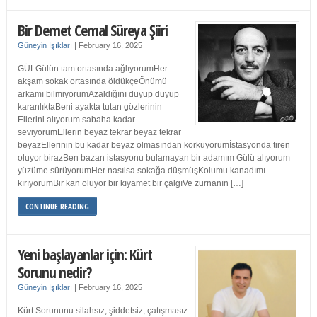
Bir Demet Cemal Süreya Şiiri
Güneyin Işıkları
|
February 16, 2025
GÜLGülün tam ortasında ağlıyorumHer
akşam sokak ortasında öldükçeÖnümü
arkamı bilmiyorumAzaldığını duyup duyup
karanlıktaBeni ayakta tutan gözlerinin
Ellerini alıyorum sabaha kadar
seviyorumEllerin beyaz tekrar beyaz tekrar
beyazEllerinin bu kadar beyaz olmasından korkuyorumİstasyonda tiren
oluyor birazBen bazan istasyonu bulamayan bir adamım Gülü alıyorum
yüzüme sürüyorumHer nasılsa sokağa düşmüşKolumu kanadımı
kırıyorumBir kan oluyor bir kıyamet bir çalgıVe zurnanın […]
CONTINUE READING
Yeni başlayanlar için: Kürt
Sorunu nedir?
Güneyin Işıkları
|
February 16, 2025
Kürt Sorununu silahsız, şiddetsiz, çatışmasız