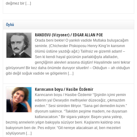
değmez bir […]
Öykü
RANDEVU (Vizyoner) / EDGAR ALLAN POE
Orada beni bekle! O yankılı vadide Mutlaka buluşacağım
seninle. (Chichester Piskoposu Henry King’in karısının
ölümü üstüne yazdığı ağıt.) Talihsiz ve gizemli adam! –
Sen ki kendi hayal gücünün parlaklığıyla afalladın,
gençliğinin alevleri arasına düştün! Hayalimde seni tekrar
görüyorum! Bir kez daha önümde duruyor siluetin! – Olduğun – ah olduğun
gibi değil soğuk vadide ve gölgelerin […]
Karıncanın boyu / Hasibe Özdemir
Karıncanın boyu / Hasibe Özdemir “Şişirdin içimi yemin
ederim ya! Deseydin methiyeler düzeceğiz, çıkmazdım
evden.” Sesi sinirden titriyor. “Sana gel demedim kızım.”
diyorum sakince. “Takıldın peşime madem, ne duyarsan
katlanacaksın.” Bir sigara yakıyor. Başını yana yatırıp,
bezmiş annelerin yılgın bakışıyla süzüyor beni. Kaşlarımı kaldırıp ona
bakıyorum ben de. Pes ediyor. “Git nereye atacaksan at, ben mezeleri
söylüyorum […]