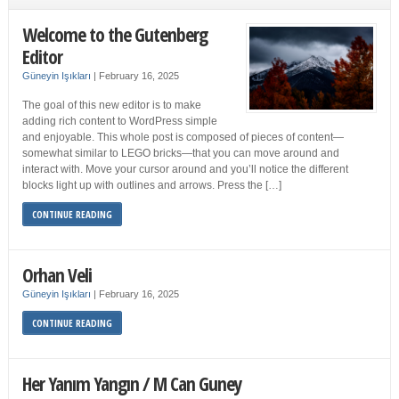
Welcome to the Gutenberg
Editor
Güneyin Işıkları
|
February 16, 2025
The goal of this new editor is to make
adding rich content to WordPress simple
and enjoyable. This whole post is composed of pieces of content—
somewhat similar to LEGO bricks—that you can move around and
interact with. Move your cursor around and you’ll notice the different
blocks light up with outlines and arrows. Press the […]
CONTINUE READING
Orhan Veli
Güneyin Işıkları
|
February 16, 2025
CONTINUE READING
Her Yanım Yangın / M Can Guney