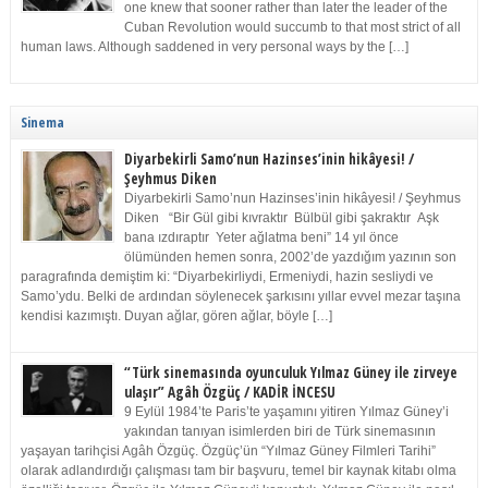
one knew that sooner rather than later the leader of the
Cuban Revolution would succumb to that most strict of all
human laws. Although saddened in very personal ways by the […]
Sinema
Diyarbekirli Samo’nun Hazinses’inin hikâyesi! /
Şeyhmus Diken
Diyarbekirli Samo’nun Hazinses’inin hikâyesi! / Şeyhmus
Diken “Bir Gül gibi kıvraktır Bülbül gibi şakraktır Aşk
bana ızdıraptır Yeter ağlatma beni” 14 yıl önce
ölümünden hemen sonra, 2002’de yazdığım yazının son
paragrafında demiştim ki: “Diyarbekirliydi, Ermeniydi, hazin sesliydi ve
Samo’ydu. Belki de ardından söylenecek şarkısını yıllar evvel mezar taşına
kendisi kazımıştı. Duyan ağlar, gören ağlar, böyle […]
“Türk sinemasında oyunculuk Yılmaz Güney ile zirveye
ulaşır” Agâh Özgüç / KADİR İNCESU
9 Eylül 1984’te Paris’te yaşamını yitiren Yılmaz Güney’i
yakından tanıyan isimlerden biri de Türk sinemasının
yaşayan tarihçisi Agâh Özgüç. Özgüç’ün “Yılmaz Güney Filmleri Tarihi”
olarak adlandırdığı çalışması tam bir başvuru, temel bir kaynak kitabı olma