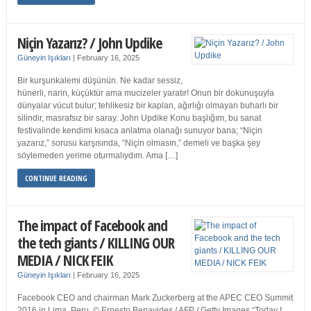
Niçin Yazarız? / John Updike
Güneyin Işıkları
|
February 16, 2025
Bir kurşunkalemi düşünün. Ne kadar sessiz,
hünerli, narin, küçüktür ama mucizeler yaratır! Onun bir dokunuşuyla
dünyalar vücut bulur; tehlikesiz bir kaplan, ağırlığı olmayan buharlı bir
silindir, masrafsız bir saray. John Updike Konu başlığım, bu sanat
festivalinde kendimi kısaca anlatma olanağı sunuyor bana; “Niçin
yazarız,” sorusu karşısında, “Niçin olmasın,” demeli ve başka şey
söylemeden yerime oturmalıydım. Ama […]
CONTINUE READING
The impact of Facebook and
the tech giants / KILLING OUR
MEDIA / NICK FEIK
Güneyin Işıkları
|
February 16, 2025
Facebook CEO and chairman Mark Zuckerberg at the APEC CEO Summit
2016 in Lima, Peru. © Ernesto Benavides / AFP / Getty Images “Today I