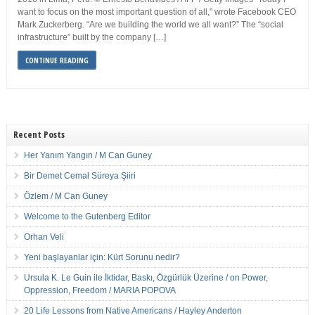
want to focus on the most important question of all,” wrote Facebook CEO
Mark Zuckerberg. “Are we building the world we all want?” The “social
infrastructure” built by the company […]
CONTINUE READING
Recent Posts
Her Yanım Yangın / M Can Guney
Bir Demet Cemal Süreya Şiiri
Özlem / M Can Guney
Welcome to the Gutenberg Editor
Orhan Veli
Yeni başlayanlar için: Kürt Sorunu nedir?
Ursula K. Le Guin ile İktidar, Baskı, Özgürlük Üzerine / on Power,
Oppression, Freedom / MARIA POPOVA
20 Life Lessons from Native Americans / Hayley Anderton