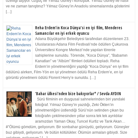
özelliği taşıyor. Özgüç ile Yılmaz Güney’i konuştuk. Yılmaz Güney ile nasıl
ve ne zaman tanıştınız? Yılmaz Güney’in Anadolu sinemalarında gösterimi
[…]
Reha Erdem’in Koca Dünya’si en iyi film, Menderes
Samancılar en iyi erkek oyuncu
Adana Büyükşehir Belediyesi tarafından düzenlenen 23.
Uluslararası Adana Film Festivali’nde ödüllen Çukurova
Üniversitesi Kongre Merkezi’nde yapılan törenle
sahiplerine sunuldu. Törende, “Koca Dünya”, “Babamın
Kanatları” ve “Albüm” filmleri ödülleri topladı. Reha
Erdem’in yönetmenliğini yaptığı “Koca Dünya” en iyi film
ödülünü alırken, Film-Yön en iyi yönetmen ödülü Reha Erdem’e, en iyi
görüntü yönetmeni ödülü Florent Herry’e sunuldu. […]
‘Bahar ülkesi’nden bize bakıyorlar* / Sevda AYDIN
Sürü filminin en duygusal sahnelerinden biri yandaki
fotoğraf. Yılmaz Güney’in yazdığı, Zeki Ökten’in
yönetmenliğini üstlendiği Sürü’nün setinden çıkan bu
fotoğrafın çekilmesinden yıllar sonra tek tek ayrıldılar
aramızdan Yaman Okay, Tuncel Kurtiz ve Tarık Akan…
#”Ölümü gömdüm, geliyorum. Bir sonbahar günüydü, geliyorum. Güneşler
buz gibiydi, geliyorum. Ve bütün kötülükler. Ölümün armaları gibiydi. Size