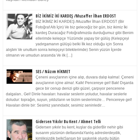
BİZ İKİMİZ İKİ KARDEŞ /Muzaffer İlhan ERDOST
BİZ İKİMİZ İKİ KARDEŞ /Muzaffer İlhan ERDOST (Bir
Fotoğraf Altı İçin) Ve biz geleceğiz bir gün, biz ikimiz İki
kardeş Duracağız Fotoğrafımızda durduğumuz gibi Benim
ellerimde kelepçe Yüzümde yapay bir gülüş (Kelepçeyi
yadırgamanın gülüşü belki İlk kez olduğu için Sonra
alıştım Ve unuttum sonra kelepçeyi bileklerimde) Senin yüzün İçerde
olmanın ve umudun arasında Ve ilk […]
SES / Nâzım HİKMET
Çeneni avuçlarının içine alıp, duvara dalıp kalma!. Çeneni
avuçlarının içine alma!. Kalk! Pencereye gel! Bak! Dışarda
gece bir cenup denizi gibi güzel, çarpıyor pencerene
dalgaları.. Gel! Dinle havaları: havalar seslerin yoludur, havalar seslerle
doludur: toprağın, suyun, yıldızların ve bizim seslerimizle… Pencereye gel!
Havaları dinle bir: Sesimiz yanındadır, sesimiz seninledir…
Gidersen Yıkılır Bu Kent / Ahmet Telli
Gidersen yıkılır bu kent, kuşlar da giderBir nehir gibi
susarım yüzünün deltasındaYanlış adreslerdeydik,
kimliksizdik belkiSarışın bir şaşkınlık olurdu bütün