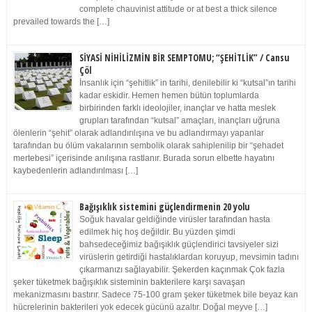
complete chauvinist attitude or at best a thick silence
prevailed towards the […]
SİYASİ NİHİLİZMİN BİR SEMPTOMU; “ŞEHİTLİK” / Cansu
Çöl
İnsanlık için “şehitlik” in tarihi, denilebilir ki “kutsal”ın tarihi
kadar eskidir. Hemen hemen bütün toplumlarda
birbirinden farklı ideolojiler, inançlar ve hatta meslek
grupları tarafından “kutsal” amaçları, inançları uğruna
ölenlerin “şehit” olarak adlandırılışına ve bu adlandırmayı yapanlar
tarafından bu ölüm vakalarının sembolik olarak sahiplenilip bir “şehadet
mertebesi” içerisinde anılışına rastlanır. Burada sorun elbette hayatını
kaybedenlerin adlandırılması […]
Bağışıklık sistemini güçlendirmenin 20 yolu
Soğuk havalar geldiğinde virüsler tarafından hasta
edilmek hiç hoş değildir. Bu yüzden şimdi
bahsedeceğimiz bağışıklık güçlendirici tavsiyeler sizi
virüslerin getirdiği hastalıklardan koruyup, mevsimin tadını
çıkarmanızı sağlayabilir. Şekerden kaçınmak Çok fazla
şeker tüketmek bağışıklık sisteminin bakterilere karşı savaşan
mekanizmasını bastırır. Sadece 75-100 gram şeker tüketmek bile beyaz kan
hücrelerinin bakterileri yok edecek gücünü azaltır. Doğal meyve […]