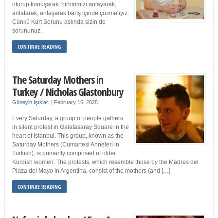
oturup konuşarak, birbirimizi anlayarak,
anlatarak, anlaşarak barış içinde çözmeliyiz.
Çünkü Kürt Sorunu aslında sizin de
sorununuz.
CONTINUE READING
The Saturday Mothers in
Turkey / Nicholas Glastonbury
Güneyin Işıkları
|
February 16, 2025
Every Saturday, a group of people gathers
in silent protest in Galatasaray Square in the
heart of Istanbul. This group, known as the
Saturday Mothers (Cumartesi Anneleri in
Turkish), is primarily composed of older
Kurdish women. The protests, which resemble those by the Madres del
Plaza del Mayo in Argentina, consist of the mothers (and […]
CONTINUE READING