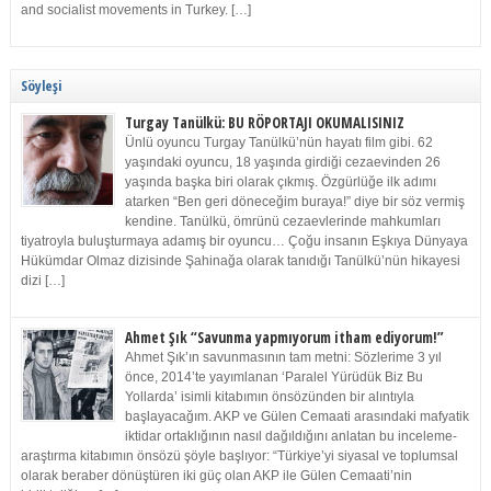
and socialist movements in Turkey. […]
Söyleşi
Turgay Tanülkü: BU RÖPORTAJI OKUMALISINIZ
Ünlü oyuncu Turgay Tanülkü’nün hayatı film gibi. 62
yaşındaki oyuncu, 18 yaşında girdiği cezaevinden 26
yaşında başka biri olarak çıkmış. Özgürlüğe ilk adımı
atarken “Ben geri döneceğim buraya!” diye bir söz vermiş
kendine. Tanülkü, ömrünü cezaevlerinde mahkumları
tiyatroyla buluşturmaya adamış bir oyuncu… Çoğu insanın Eşkıya Dünyaya
Hükümdar Olmaz dizisinde Şahinağa olarak tanıdığı Tanülkü’nün hikayesi
dizi […]
Ahmet Şık “Savunma yapmıyorum itham ediyorum!”
Ahmet Şık’ın savunmasının tam metni: Sözlerime 3 yıl
önce, 2014’te yayımlanan ‘Paralel Yürüdük Biz Bu
Yollarda’ isimli kitabımın önsözünden bir alıntıyla
başlayacağım. AKP ve Gülen Cemaati arasındaki mafyatik
iktidar ortaklığının nasıl dağıldığını anlatan bu inceleme-
araştırma kitabımın önsözü şöyle başlıyor: “Türkiye’yi siyasal ve toplumsal
olarak beraber dönüştüren iki güç olan AKP ile Gülen Cemaati’nin