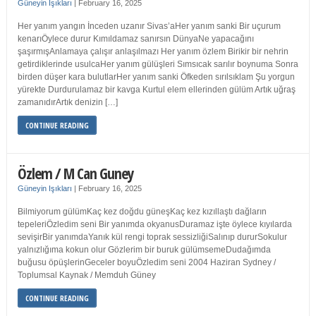
Güneyin Işıkları
|
February 16, 2025
Her yanım yangın İnceden uzanır Sivas’aHer yanım sanki Bir uçurum
kenarıÖylece durur Kımıldamaz sanırsın DünyaNe yapacağını
şaşırmışAnlamaya çalışır anlaşılmazı Her yanım özlem Birikir bir nehrin
getirdiklerinde usulcaHer yanım gülüşleri Sımsıcak sarılır boynuma Sonra
birden düşer kara bulutlarHer yanım sanki Öfkeden sırılsıklam Şu yorgun
yürekte Durdurulamaz bir kavga Kurtul elem ellerinden gülüm Artık uğraş
zamanıdırArtık denizin […]
CONTINUE READING
Özlem / M Can Guney
Güneyin Işıkları
|
February 16, 2025
Bilmiyorum gülümKaç kez doğdu güneşKaç kez kızıllaştı dağların
tepeleriÖzledim seni Bir yanımda okyanusDuramaz işte öylece kıyılarda
sevişirBir yanımdaYanık kül rengi toprak sessizliğiSalınıp dururSokulur
yalnızlığıma kokun olur Gözlerim bir buruk gülümsemeDudağımda
buğusu öpüşlerinGeceler boyuÖzledim seni 2004 Haziran Sydney /
Toplumsal Kaynak / Memduh Güney
CONTINUE READING