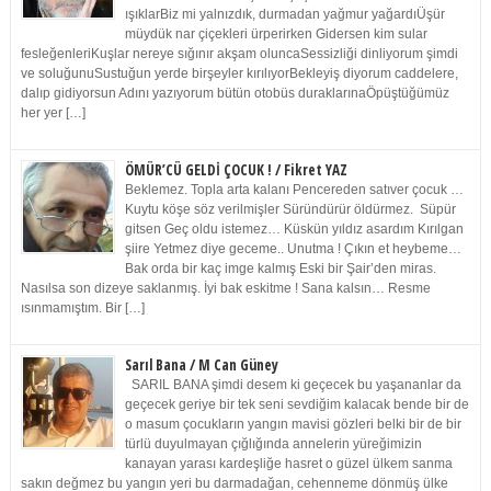
ışıklarBiz mi yalnızdık, durmadan yağmur yağardıÜşür
müydük nar çiçekleri ürperirken Gidersen kim sular
fesleğenleriKuşlar nereye sığınır akşam oluncaSessizliği dinliyorum şimdi
ve soluğunuSustuğun yerde birşeyler kırılıyorBekleyiş diyorum caddelere,
dalıp gidiyorsun Adını yazıyorum bütün otobüs duraklarınaÖpüştüğümüz
her yer […]
ÖMÜR’CÜ GELDİ ÇOCUK ! / Fikret YAZ
Beklemez. Topla arta kalanı Pencereden satıver çocuk …
Kuytu köşe söz verilmişler Süründürür öldürmez. Süpür
gitsen Geç oldu istemez… Küskün yıldız asardım Kırılgan
şiire Yetmez diye geceme.. Unutma ! Çıkın et heybeme…
Bak orda bir kaç imge kalmış Eski bir Şair’den miras.
Nasılsa son dizeye saklanmış. İyi bak eskitme ! Sana kalsın… Resme
ısınmamıştım. Bir […]
Sarıl Bana / M Can Güney
SARIL BANA şimdi desem ki geçecek bu yaşananlar da
geçecek geriye bir tek seni sevdiğim kalacak bende bir de
o masum çocukların yangın mavisi gözleri belki bir de bir
türlü duyulmayan çığlığında annelerin yüreğimizin
kanayan yarası kardeşliğe hasret o güzel ülkem sanma
sakın değmez bu yangın yeri bu darmadağan, cehenneme dönmüş ülke