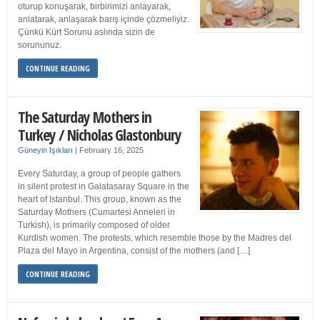
oturup konuşarak, birbirimizi anlayarak,
anlatarak, anlaşarak barış içinde çözmeliyiz.
Çünkü Kürt Sorunu aslında sizin de
sorununuz.
CONTINUE READING
The Saturday Mothers in
Turkey / Nicholas Glastonbury
Güneyin Işıkları
|
February 16, 2025
Every Saturday, a group of people gathers
in silent protest in Galatasaray Square in the
heart of Istanbul. This group, known as the
Saturday Mothers (Cumartesi Anneleri in
Turkish), is primarily composed of older
Kurdish women. The protests, which resemble those by the Madres del
Plaza del Mayo in Argentina, consist of the mothers (and […]
CONTINUE READING