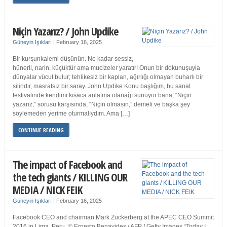
Niçin Yazarız? / John Updike
Güneyin Işıkları
|
February 16, 2025
Bir kurşunkalemi düşünün. Ne kadar sessiz,
hünerli, narin, küçüktür ama mucizeler yaratır! Onun bir dokunuşuyla
dünyalar vücut bulur; tehlikesiz bir kaplan, ağırlığı olmayan buharlı bir
silindir, masrafsız bir saray. John Updike Konu başlığım, bu sanat
festivalinde kendimi kısaca anlatma olanağı sunuyor bana; “Niçin
yazarız,” sorusu karşısında, “Niçin olmasın,” demeli ve başka şey
söylemeden yerime oturmalıydım. Ama […]
CONTINUE READING
The impact of Facebook and
the tech giants / KILLING OUR
MEDIA / NICK FEIK
Güneyin Işıkları
|
February 16, 2025
Facebook CEO and chairman Mark Zuckerberg at the APEC CEO Summit
2016 in Lima, Peru. © Ernesto Benavides / AFP / Getty Images “Today I