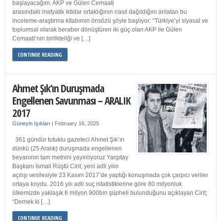
başlayacağım. AKP ve Gülen Cemaati
arasındaki mafyatik iktidar ortaklığının nasıl dağıldığını anlatan bu
inceleme-araştırma kitabımın önsözü şöyle başlıyor: “Türkiye’yi siyasal ve
toplumsal olarak beraber dönüştüren iki güç olan AKP ile Gülen
Cemaati’nin birlikteliği ve […]
CONTINUE READING
Ahmet Şık’ın Duruşmada
Engellenen Savunması – ARALIK
2017
Güneyin Işıkları
|
February 16, 2025
361 gündür tutuklu gazeteci Ahmet Şık’ın
dünkü (25 Aralık) duruşmada engellenen
beyanının tam metnini yayınlıyoruz Yargıtay
Başkanı İsmail Rüştü Cirit, yeni adli yılın
açılışı vesilesiyle 23 Kasım 2017’de yaptığı konuşmada çok çarpıcı veriler
ortaya koydu. 2016 yılı adli suç istatistiklerine göre 80 milyonluk
ülkemizde yaklaşık 6 milyon 900bin şüpheli bulunduğunu açıklayan Cirit;
“Demek ki […]
CONTINUE READING