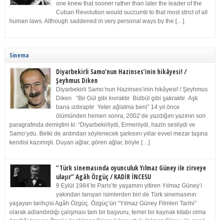
one knew that sooner rather than later the leader of the
Cuban Revolution would succumb to that most strict of all
human laws. Although saddened in very personal ways by the […]
Sinema
Diyarbekirli Samo’nun Hazinses’inin hikâyesi! /
Şeyhmus Diken
Diyarbekirli Samo’nun Hazinses’inin hikâyesi! / Şeyhmus
Diken “Bir Gül gibi kıvraktır Bülbül gibi şakraktır Aşk
bana ızdıraptır Yeter ağlatma beni” 14 yıl önce
ölümünden hemen sonra, 2002’de yazdığım yazının son
paragrafında demiştim ki: “Diyarbekirliydi, Ermeniydi, hazin sesliydi ve
Samo’ydu. Belki de ardından söylenecek şarkısını yıllar evvel mezar taşına
kendisi kazımıştı. Duyan ağlar, gören ağlar, böyle […]
“Türk sinemasında oyunculuk Yılmaz Güney ile zirveye
ulaşır” Agâh Özgüç / KADİR İNCESU
9 Eylül 1984’te Paris’te yaşamını yitiren Yılmaz Güney’i
yakından tanıyan isimlerden biri de Türk sinemasının
yaşayan tarihçisi Agâh Özgüç. Özgüç’ün “Yılmaz Güney Filmleri Tarihi”
olarak adlandırdığı çalışması tam bir başvuru, temel bir kaynak kitabı olma