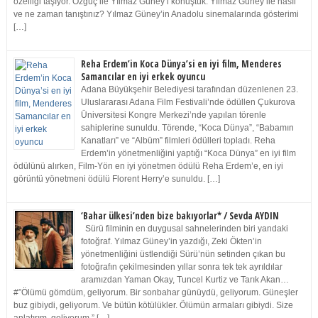
özelliği taşıyor. Özgüç ile Yılmaz Güney’i konuştuk. Yılmaz Güney ile nasıl
ve ne zaman tanıştınız? Yılmaz Güney’in Anadolu sinemalarında gösterimi
[…]
Reha Erdem’in Koca Dünya’si en iyi film, Menderes
Samancılar en iyi erkek oyuncu
Adana Büyükşehir Belediyesi tarafından düzenlenen 23.
Uluslararası Adana Film Festivali’nde ödüllen Çukurova
Üniversitesi Kongre Merkezi’nde yapılan törenle
sahiplerine sunuldu. Törende, “Koca Dünya”, “Babamın
Kanatları” ve “Albüm” filmleri ödülleri topladı. Reha
Erdem’in yönetmenliğini yaptığı “Koca Dünya” en iyi film
ödülünü alırken, Film-Yön en iyi yönetmen ödülü Reha Erdem’e, en iyi
görüntü yönetmeni ödülü Florent Herry’e sunuldu. […]
‘Bahar ülkesi’nden bize bakıyorlar* / Sevda AYDIN
Sürü filminin en duygusal sahnelerinden biri yandaki
fotoğraf. Yılmaz Güney’in yazdığı, Zeki Ökten’in
yönetmenliğini üstlendiği Sürü’nün setinden çıkan bu
fotoğrafın çekilmesinden yıllar sonra tek tek ayrıldılar
aramızdan Yaman Okay, Tuncel Kurtiz ve Tarık Akan…
#”Ölümü gömdüm, geliyorum. Bir sonbahar günüydü, geliyorum. Güneşler
buz gibiydi, geliyorum. Ve bütün kötülükler. Ölümün armaları gibiydi. Size