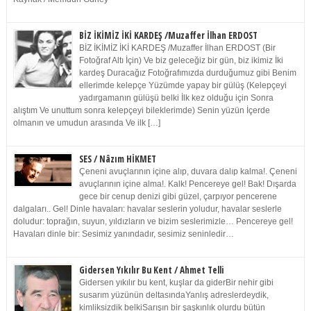
BİZ İKİMİZ İKİ KARDEŞ /Muzaffer İlhan ERDOST
BİZ İKİMİZ İKİ KARDEŞ /Muzaffer İlhan ERDOST (Bir
Fotoğraf Altı İçin) Ve biz geleceğiz bir gün, biz ikimiz İki
kardeş Duracağız Fotoğrafımızda durduğumuz gibi Benim
ellerimde kelepçe Yüzümde yapay bir gülüş (Kelepçeyi
yadırgamanın gülüşü belki İlk kez olduğu için Sonra
alıştım Ve unuttum sonra kelepçeyi bileklerimde) Senin yüzün İçerde
olmanın ve umudun arasında Ve ilk […]
SES / Nâzım HİKMET
Çeneni avuçlarının içine alıp, duvara dalıp kalma!. Çeneni
avuçlarının içine alma!. Kalk! Pencereye gel! Bak! Dışarda
gece bir cenup denizi gibi güzel, çarpıyor pencerene
dalgaları.. Gel! Dinle havaları: havalar seslerin yoludur, havalar seslerle
doludur: toprağın, suyun, yıldızların ve bizim seslerimizle… Pencereye gel!
Havaları dinle bir: Sesimiz yanındadır, sesimiz seninledir…
Gidersen Yıkılır Bu Kent / Ahmet Telli
Gidersen yıkılır bu kent, kuşlar da giderBir nehir gibi
susarım yüzünün deltasındaYanlış adreslerdeydik,
kimliksizdik belkiSarışın bir şaşkınlık olurdu bütün