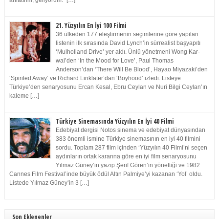
anlatırım, geliyorum.” […]
21. Yüzyılın En İyi 100 Filmi
36 ülkeden 177 eleştirmenin seçimlerine göre yapılan
listenin ilk sırasında David Lynch’in sürrealist başyapıtı
‘Mulholland Drive’ yer aldı. Ünlü yönetmeni Wong Kar-
wai’den ‘In the Mood for Love’, Paul Thomas
Anderson’dan ‘There Will Be Blood’, Hayao Miyazaki’den
‘Spirited Away’ ve Richard Linklater’dan ‘Boyhood’ izledi. Listeye
Türkiye’den senaryosunu Ercan Kesal, Ebru Ceylan ve Nuri Bilgi Ceylan’ın
kaleme […]
Türkiye Sinemasında Yüzyılın En İyi 40 Filmi
Edebiyat dergisi Notos sinema ve edebiyat dünyasından
383 önemli ismine Türkiye sinemasının en iyi 40 filmini
sordu. Toplam 287 film içinden ‘Yüzyılın 40 Filmi’ni seçen
aydınların ortak kararına göre en iyi film senaryosunu
Yılmaz Güney’in yazıp Şerif Gören’in yönettiği ve 1982
Cannes Film Festival’inde büyük ödül Altın Palmiye’yi kazanan ‘Yol’ oldu.
Listede Yılmaz Güney’in 3 […]
Son Eklenenler