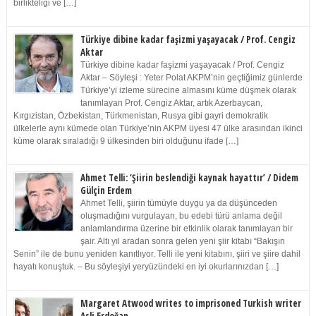
birlikteliği ve […]
Türkiye dibine kadar faşizmi yaşayacak / Prof. Cengiz
Aktar
Türkiye dibine kadar faşizmi yaşayacak / Prof. Cengiz
Aktar – Söyleşi : Yeter Polat AKPM’nin geçtiğimiz günlerde
Türkiye’yi izleme sürecine almasını küme düşmek olarak
tanımlayan Prof. Cengiz Aktar, artık Azerbaycan,
Kırgızistan, Özbekistan, Türkmenistan, Rusya gibi gayri demokratik
ülkelerle aynı kümede olan Türkiye’nin AKPM üyesi 47 ülke arasından ikinci
küme olarak sıraladığı 9 ülkesinden biri olduğunu ifade […]
Ahmet Telli: ‘Şiirin beslendiği kaynak hayattır’ / Didem
Gülçin Erdem
Ahmet Telli, şiirin tümüyle duygu ya da düşünceden
oluşmadığını vurgulayan, bu edebi türü anlama değil
anlamlandırma üzerine bir etkinlik olarak tanımlayan bir
şair. Altı yıl aradan sonra gelen yeni şiir kitabı “Bakışın
Senin” ile de bunu yeniden kanıtlıyor. Telli ile yeni kitabını, şiiri ve şiire dahil
hayatı konuştuk. – Bu söyleşiyi yeryüzündeki en iyi okurlarınızdan […]
Margaret Atwood writes to imprisoned Turkish writer