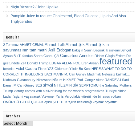
Niçin Yazarız? / John Updike
Pumpkin Juice to reduce Cholesterol, Blood Glucose, Lipids And Also
Triglycerides
Konular
Ahmet Telli
Ahmet Şık
Ahmet Şık'ın
2 Temmuz
AHMET CEMAL
savunmasının tam metni
Asli Erdogan
Bakişın Senin
Bağışıklık sistemi
Behçet
Cumartesi Anneleri
Aysan
Bu Tufandan Sonra
Cansu Çöl
Didem Gülçin Erdem
Die
featured
gestundete Zeit
Donald Trump
EDGAR ALLAN POE
Eren Aysan
Fidel Castro
feminist
Fikret YAZ
Gidersen Yıkılır Bu Kent
HERE’S WHAT TO DO TO
CORRECT IT
INGEBORG BACHMANN
M. Can Güney
Madımak
Nefessiz kalmak…
Nicholas Glastonbury
Nietzsche
Nâzım HİKMET
Prof. Cengiz Aktar
RANDEVU
Sarıl
Bana . M Can Güney
SES
SİYASİ NİHİLİZMİN BİR SEMPTOMU
the Saturday Mothers
Trump victory comes with a silver lining for the world’s progressives
Türkiye dibine
kadar faşizmi yaşayacak
Vizyoner
Yanis Varoufakis
yüreğimde bir avuç volkan
ÖMÜR'CÜ GELDİ ÇOCUK
öykü
ŞEHİTLİK
‘Şiirin beslendiği kaynak hayattır’
Archives
Archives