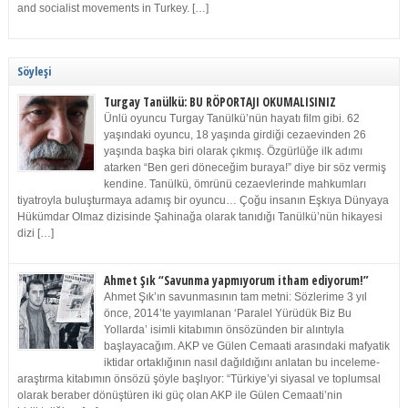
and socialist movements in Turkey. […]
Söyleşi
Turgay Tanülkü: BU RÖPORTAJI OKUMALISINIZ
Ünlü oyuncu Turgay Tanülkü’nün hayatı film gibi. 62
yaşındaki oyuncu, 18 yaşında girdiği cezaevinden 26
yaşında başka biri olarak çıkmış. Özgürlüğe ilk adımı
atarken “Ben geri döneceğim buraya!” diye bir söz vermiş
kendine. Tanülkü, ömrünü cezaevlerinde mahkumları
tiyatroyla buluşturmaya adamış bir oyuncu… Çoğu insanın Eşkıya Dünyaya
Hükümdar Olmaz dizisinde Şahinağa olarak tanıdığı Tanülkü’nün hikayesi
dizi […]
Ahmet Şık “Savunma yapmıyorum itham ediyorum!”
Ahmet Şık’ın savunmasının tam metni: Sözlerime 3 yıl
önce, 2014’te yayımlanan ‘Paralel Yürüdük Biz Bu
Yollarda’ isimli kitabımın önsözünden bir alıntıyla
başlayacağım. AKP ve Gülen Cemaati arasındaki mafyatik
iktidar ortaklığının nasıl dağıldığını anlatan bu inceleme-
araştırma kitabımın önsözü şöyle başlıyor: “Türkiye’yi siyasal ve toplumsal
olarak beraber dönüştüren iki güç olan AKP ile Gülen Cemaati’nin