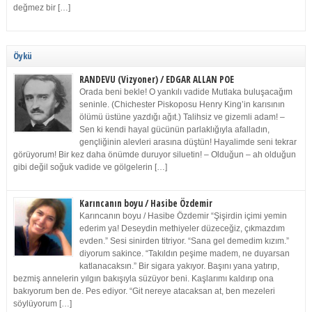
değmez bir […]
Öykü
RANDEVU (Vizyoner) / EDGAR ALLAN POE
Orada beni bekle! O yankılı vadide Mutlaka buluşacağım
seninle. (Chichester Piskoposu Henry King’in karısının
ölümü üstüne yazdığı ağıt.) Talihsiz ve gizemli adam! –
Sen ki kendi hayal gücünün parlaklığıyla afalladın,
gençliğinin alevleri arasına düştün! Hayalimde seni tekrar
görüyorum! Bir kez daha önümde duruyor siluetin! – Olduğun – ah olduğun
gibi değil soğuk vadide ve gölgelerin […]
Karıncanın boyu / Hasibe Özdemir
Karıncanın boyu / Hasibe Özdemir “Şişirdin içimi yemin
ederim ya! Deseydin methiyeler düzeceğiz, çıkmazdım
evden.” Sesi sinirden titriyor. “Sana gel demedim kızım.”
diyorum sakince. “Takıldın peşime madem, ne duyarsan
katlanacaksın.” Bir sigara yakıyor. Başını yana yatırıp,
bezmiş annelerin yılgın bakışıyla süzüyor beni. Kaşlarımı kaldırıp ona
bakıyorum ben de. Pes ediyor. “Git nereye atacaksan at, ben mezeleri
söylüyorum […]