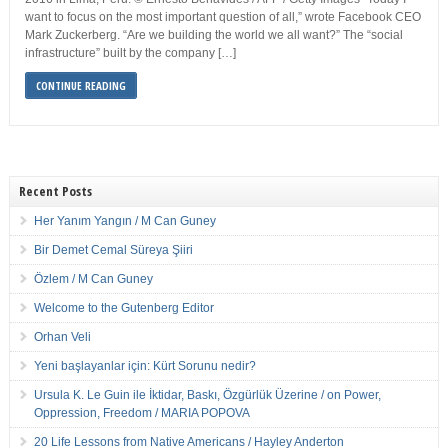
want to focus on the most important question of all,” wrote Facebook CEO
Mark Zuckerberg. “Are we building the world we all want?” The “social
infrastructure” built by the company […]
CONTINUE READING
Recent Posts
Her Yanım Yangın / M Can Guney
Bir Demet Cemal Süreya Şiiri
Özlem / M Can Guney
Welcome to the Gutenberg Editor
Orhan Veli
Yeni başlayanlar için: Kürt Sorunu nedir?
Ursula K. Le Guin ile İktidar, Baskı, Özgürlük Üzerine / on Power,
Oppression, Freedom / MARIA POPOVA
20 Life Lessons from Native Americans / Hayley Anderton