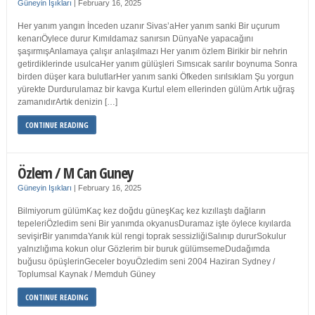
Güneyin Işıkları
|
February 16, 2025
Her yanım yangın İnceden uzanır Sivas’aHer yanım sanki Bir uçurum
kenarıÖylece durur Kımıldamaz sanırsın DünyaNe yapacağını
şaşırmışAnlamaya çalışır anlaşılmazı Her yanım özlem Birikir bir nehrin
getirdiklerinde usulcaHer yanım gülüşleri Sımsıcak sarılır boynuma Sonra
birden düşer kara bulutlarHer yanım sanki Öfkeden sırılsıklam Şu yorgun
yürekte Durdurulamaz bir kavga Kurtul elem ellerinden gülüm Artık uğraş
zamanıdırArtık denizin […]
CONTINUE READING
Özlem / M Can Guney
Güneyin Işıkları
|
February 16, 2025
Bilmiyorum gülümKaç kez doğdu güneşKaç kez kızıllaştı dağların
tepeleriÖzledim seni Bir yanımda okyanusDuramaz işte öylece kıyılarda
sevişirBir yanımdaYanık kül rengi toprak sessizliğiSalınıp dururSokulur
yalnızlığıma kokun olur Gözlerim bir buruk gülümsemeDudağımda
buğusu öpüşlerinGeceler boyuÖzledim seni 2004 Haziran Sydney /
Toplumsal Kaynak / Memduh Güney
CONTINUE READING