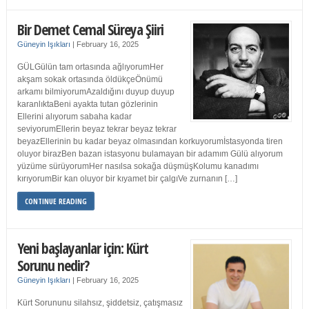
Bir Demet Cemal Süreya Şiiri
Güneyin Işıkları
|
February 16, 2025
GÜLGülün tam ortasında ağlıyorumHer
akşam sokak ortasında öldükçeÖnümü
arkamı bilmiyorumAzaldığını duyup duyup
karanlıktaBeni ayakta tutan gözlerinin
Ellerini alıyorum sabaha kadar
seviyorumEllerin beyaz tekrar beyaz tekrar
beyazEllerinin bu kadar beyaz olmasından korkuyorumİstasyonda tiren
oluyor birazBen bazan istasyonu bulamayan bir adamım Gülü alıyorum
yüzüme sürüyorumHer nasılsa sokağa düşmüşKolumu kanadımı
kırıyorumBir kan oluyor bir kıyamet bir çalgıVe zurnanın […]
CONTINUE READING
Yeni başlayanlar için: Kürt
Sorunu nedir?
Güneyin Işıkları
|
February 16, 2025
Kürt Sorununu silahsız, şiddetsiz, çatışmasız