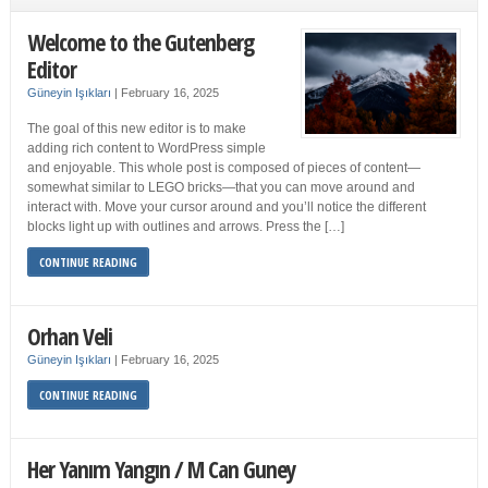
Welcome to the Gutenberg
Editor
Güneyin Işıkları
|
February 16, 2025
The goal of this new editor is to make
adding rich content to WordPress simple
and enjoyable. This whole post is composed of pieces of content—
somewhat similar to LEGO bricks—that you can move around and
interact with. Move your cursor around and you’ll notice the different
blocks light up with outlines and arrows. Press the […]
CONTINUE READING
Orhan Veli
Güneyin Işıkları
|
February 16, 2025
CONTINUE READING
Her Yanım Yangın / M Can Guney