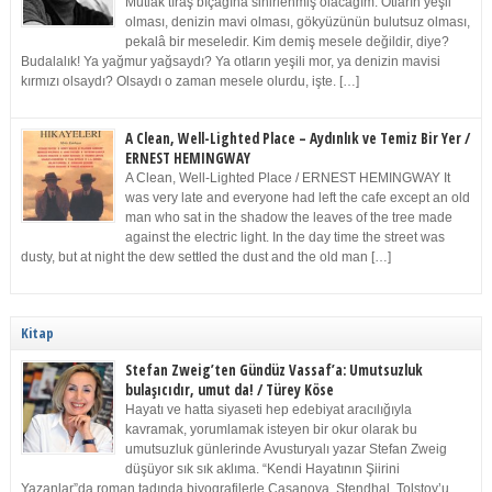
Mutlak tıraş bıçağına sinirlenmiş olacağım. Otların yeşil
olması, denizin mavi olması, gökyüzünün bulutsuz olması,
pekalâ bir meseledir. Kim demiş mesele değildir, diye?
Budalalık! Ya yağmur yağsaydı? Ya otların yeşili mor, ya denizin mavisi
kırmızı olsaydı? Olsaydı o zaman mesele olurdu, işte. […]
A Clean, Well-Lighted Place – Aydınlık ve Temiz Bir Yer /
ERNEST HEMINGWAY
A Clean, Well-Lighted Place / ERNEST HEMINGWAY It
was very late and everyone had left the cafe except an old
man who sat in the shadow the leaves of the tree made
against the electric light. In the day time the street was
dusty, but at night the dew settled the dust and the old man […]
Kitap
Stefan Zweig’ten Gündüz Vassaf’a: Umutsuzluk
bulaşıcıdır, umut da! / Türey Köse
Hayatı ve hatta siyaseti hep edebiyat aracılığıyla
kavramak, yorumlamak isteyen bir okur olarak bu
umutsuzluk günlerinde Avusturyalı yazar Stefan Zweig
düşüyor sık sık aklıma. “Kendi Hayatının Şiirini
Yazanlar”da roman tadında biyografilerle Casanova, Stendhal, Tolstoy’u