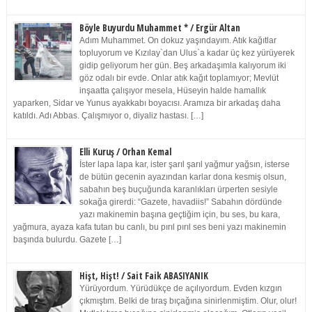
Böyle Buyurdu Muhammet * / Ergür Altan
Adım Muhammet. On dokuz yaşındayım. Atık kağıtlar
topluyorum ve Kızılay`dan Ulus`a kadar üç kez yürüyerek
gidip geliyorum her gün. Beş arkadaşımla kalıyorum iki
göz odalı bir evde. Onlar atık kağıt toplamıyor; Mevlüt
inşaatta çalışıyor mesela, Hüseyin halde hamallık
yaparken, Sidar ve Yunus ayakkabı boyacısı. Aramıza bir arkadaş daha
katıldı. Adı Abbas. Çalışmıyor o, diyaliz hastası. […]
Elli Kuruş / Orhan Kemal
İster lapa lapa kar, ister şarıl şarıl yağmur yağsın, isterse
de bütün gecenin ayazından karlar dona kesmiş olsun,
sabahın beş buçuğunda karanlıkları ürperten sesiyle
sokağa girerdi: “Gazete, havadiis!” Sabahın dördünde
yazı makinemin başına geçtiğim için, bu ses, bu kara,
yağmura, ayaza kafa tutan bu canlı, bu pırıl pırıl ses beni yazı makinemin
başında bulurdu. Gazete […]
Hişt, Hişt! / Sait Faik ABASIYANIK
Yürüyordum. Yürüdükçe de açılıyordum. Evden kızgın
çıkmıştım. Belki de tıraş bıçağına sinirlenmiştim. Olur, olur!