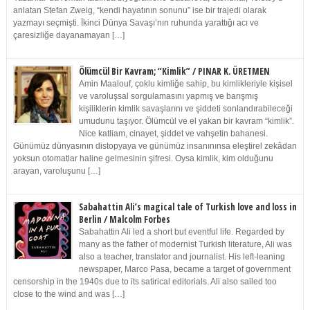
anlatan Stefan Zweig, “kendi hayatının sonunu” ise bir trajedi olarak
yazmayı seçmişti. İkinci Dünya Savaşı’nın ruhunda yarattığı acı ve
çaresizliğe dayanamayan […]
Ölümcül Bir Kavram; “Kimlik” / PINAR K. ÜRETMEN
Amin Maalouf, çoklu kimliğe sahip, bu kimlikleriyle kişisel
ve varoluşsal sorgulamasını yapmış ve barışmış
kişiliklerin kimlik savaşlarını ve şiddeti sonlandırabileceği
umudunu taşıyor. Ölümcül ve el yakan bir kavram “kimlik”.
Nice katliam, cinayet, şiddet ve vahşetin bahanesi.
Günümüz dünyasının distopyaya ve günümüz insanınınsa eleştirel zekâdan
yoksun otomatlar haline gelmesinin şifresi. Oysa kimlik, kim olduğunu
arayan, varoluşunu […]
Sabahattin Ali’s magical tale of Turkish love and loss in
Berlin / Malcolm Forbes
Sabahattin Ali led a short but eventful life. Regarded by
many as the father of modernist Turkish literature, Ali was
also a teacher, translator and journalist. His left-leaning
newspaper, Marco Pasa, became a target of government
censorship in the 1940s due to its satirical editorials. Ali also sailed too
close to the wind and was […]