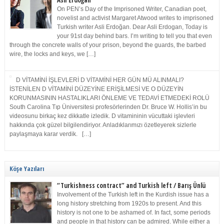
Asli Erdoğan
On PEN’s Day of the Imprisoned Writer, Canadian poet,
novelist and activist Margaret Atwood writes to imprisoned
Turkish writer Asli Erdoğan. Dear Asli Erdogan, Today is
your 91st day behind bars. I’m writing to tell you that even
through the concrete walls of your prison, beyond the guards, the barbed
wire, the locks and keys, we […]
D VİTAMİNİ İŞLEVLERİ D VİTAMİNİ HER GÜN MÜ ALINMALI?
İSTENİLEN D VİTAMİNİ DÜZEYİNE ERİŞİLMESİ VE O DÜZEYİN
KORUNMASININ HASTALIKLARI ÖNLEME VE TEDAVİ ETMEDEKİ ROLÜ
South Carolina Tıp Üniversitesi profesörlerinden Dr. Bruce W. Hollis’in bu
videosunu birkaç kez dikkatle izledik. D vitamininin vücuttaki işlevleri
hakkında çok güzel bilgilendiriyor. Anladıklarımızı özetleyerek sizlerle
paylaşmaya karar verdik. […]
Köşe Yazıları
“Turkishness contract” and Turkish left / Barış Ünlü
Involvement of the Turkish left in the Kurdish issue has a
long history stretching from 1920s to present. And this
history is not one to be ashamed of. In fact, some periods
and people in that history can be admired. While either a