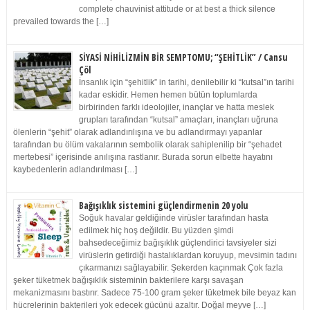
complete chauvinist attitude or at best a thick silence
prevailed towards the […]
SİYASİ NİHİLİZMİN BİR SEMPTOMU; “ŞEHİTLİK” / Cansu
Çöl
İnsanlık için “şehitlik” in tarihi, denilebilir ki “kutsal”ın tarihi
kadar eskidir. Hemen hemen bütün toplumlarda
birbirinden farklı ideolojiler, inançlar ve hatta meslek
grupları tarafından “kutsal” amaçları, inançları uğruna
ölenlerin “şehit” olarak adlandırılışına ve bu adlandırmayı yapanlar
tarafından bu ölüm vakalarının sembolik olarak sahiplenilip bir “şehadet
mertebesi” içerisinde anılışına rastlanır. Burada sorun elbette hayatını
kaybedenlerin adlandırılması […]
Bağışıklık sistemini güçlendirmenin 20 yolu
Soğuk havalar geldiğinde virüsler tarafından hasta
edilmek hiç hoş değildir. Bu yüzden şimdi
bahsedeceğimiz bağışıklık güçlendirici tavsiyeler sizi
virüslerin getirdiği hastalıklardan koruyup, mevsimin tadını
çıkarmanızı sağlayabilir. Şekerden kaçınmak Çok fazla
şeker tüketmek bağışıklık sisteminin bakterilere karşı savaşan
mekanizmasını bastırır. Sadece 75-100 gram şeker tüketmek bile beyaz kan
hücrelerinin bakterileri yok edecek gücünü azaltır. Doğal meyve […]