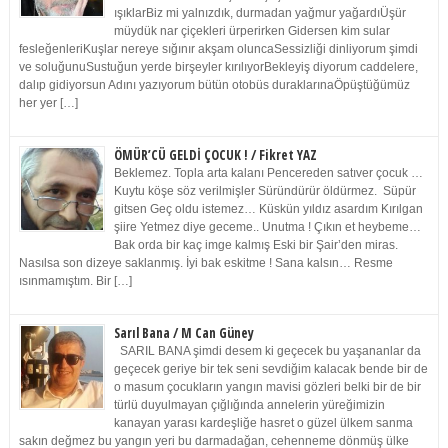
ışıklarBiz mi yalnızdık, durmadan yağmur yağardıÜşür
müydük nar çiçekleri ürperirken Gidersen kim sular
fesleğenleriKuşlar nereye sığınır akşam oluncaSessizliği dinliyorum şimdi
ve soluğunuSustuğun yerde birşeyler kırılıyorBekleyiş diyorum caddelere,
dalıp gidiyorsun Adını yazıyorum bütün otobüs duraklarınaÖpüştüğümüz
her yer […]
ÖMÜR’CÜ GELDİ ÇOCUK ! / Fikret YAZ
Beklemez. Topla arta kalanı Pencereden satıver çocuk …
Kuytu köşe söz verilmişler Süründürür öldürmez. Süpür
gitsen Geç oldu istemez… Küskün yıldız asardım Kırılgan
şiire Yetmez diye geceme.. Unutma ! Çıkın et heybeme…
Bak orda bir kaç imge kalmış Eski bir Şair’den miras.
Nasılsa son dizeye saklanmış. İyi bak eskitme ! Sana kalsın… Resme
ısınmamıştım. Bir […]
Sarıl Bana / M Can Güney
SARIL BANA şimdi desem ki geçecek bu yaşananlar da
geçecek geriye bir tek seni sevdiğim kalacak bende bir de
o masum çocukların yangın mavisi gözleri belki bir de bir
türlü duyulmayan çığlığında annelerin yüreğimizin
kanayan yarası kardeşliğe hasret o güzel ülkem sanma
sakın değmez bu yangın yeri bu darmadağan, cehenneme dönmüş ülke