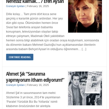
Nefessiz kalmak… / Eren Aysan
Güneyin Işıkları
|
February 16, 2025
Dille kolay… Tam yirmi dört koca sene
geçmiş o karanlık günün ardından. Her şey
dün gibi oysa. Ölümünden hemen önce
Sıvas’tan telefonla arayan babamla
konuşmam, televizyondan olayları takip
etmeye çalışmam, Madımak Oteli yakıldıktan
hemen sonra bilgi alabilmek için oradan oraya koşturmam; sonrasında
da dönemin bakanı Mehmet Gazioğlu’nun açıklamasından ölenlerin
arasında babam Behçet Aysan’ın olduğunu öğrenmem… […]
CONTINUE READING
Ahmet Şık “Savunma
yapmıyorum itham ediyorum!”
Güneyin Işıkları
|
February 16, 2025
Ahmet Şık’ın savunmasının tam metni:
Sözlerime 3 yıl önce, 2014’te yayımlanan
‘Paralel Yürüdük Biz Bu Yollarda’ isimli
kitabımın önsözünden bir alıntıyla