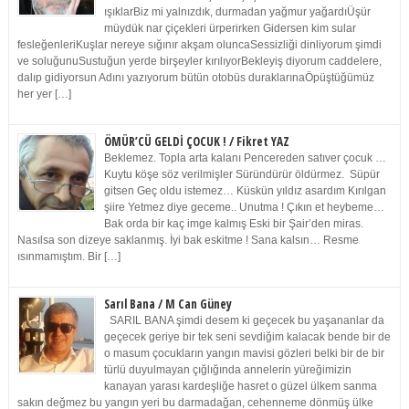
ışıklarBiz mi yalnızdık, durmadan yağmur yağardıÜşür
müydük nar çiçekleri ürperirken Gidersen kim sular
fesleğenleriKuşlar nereye sığınır akşam oluncaSessizliği dinliyorum şimdi
ve soluğunuSustuğun yerde birşeyler kırılıyorBekleyiş diyorum caddelere,
dalıp gidiyorsun Adını yazıyorum bütün otobüs duraklarınaÖpüştüğümüz
her yer […]
ÖMÜR’CÜ GELDİ ÇOCUK ! / Fikret YAZ
Beklemez. Topla arta kalanı Pencereden satıver çocuk …
Kuytu köşe söz verilmişler Süründürür öldürmez. Süpür
gitsen Geç oldu istemez… Küskün yıldız asardım Kırılgan
şiire Yetmez diye geceme.. Unutma ! Çıkın et heybeme…
Bak orda bir kaç imge kalmış Eski bir Şair’den miras.
Nasılsa son dizeye saklanmış. İyi bak eskitme ! Sana kalsın… Resme
ısınmamıştım. Bir […]
Sarıl Bana / M Can Güney
SARIL BANA şimdi desem ki geçecek bu yaşananlar da
geçecek geriye bir tek seni sevdiğim kalacak bende bir de
o masum çocukların yangın mavisi gözleri belki bir de bir
türlü duyulmayan çığlığında annelerin yüreğimizin
kanayan yarası kardeşliğe hasret o güzel ülkem sanma
sakın değmez bu yangın yeri bu darmadağan, cehenneme dönmüş ülke