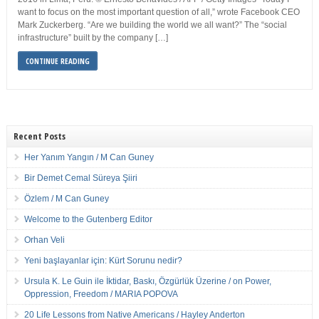
want to focus on the most important question of all,” wrote Facebook CEO
Mark Zuckerberg. “Are we building the world we all want?” The “social
infrastructure” built by the company […]
CONTINUE READING
Recent Posts
Her Yanım Yangın / M Can Guney
Bir Demet Cemal Süreya Şiiri
Özlem / M Can Guney
Welcome to the Gutenberg Editor
Orhan Veli
Yeni başlayanlar için: Kürt Sorunu nedir?
Ursula K. Le Guin ile İktidar, Baskı, Özgürlük Üzerine / on Power,
Oppression, Freedom / MARIA POPOVA
20 Life Lessons from Native Americans / Hayley Anderton