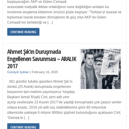
başlayacağım. AKP ve Gülen Cemaati
arasındaki mafyatik iktidar ortaklığının nasıl dağıldığını anlatan bu
inceleme-araştırma kitabımın önsözü şöyle başlıyor: “Türkiye’yi siyasal ve
toplumsal olarak beraber dönüştüren iki güç olan AKP ile Gülen
Cemaati’nin birlikteliği ve […]
CONTINUE READING
Ahmet Şık’ın Duruşmada
Engellenen Savunması – ARALIK
2017
Güneyin Işıkları
|
February 16, 2025
361 gündür tutuklu gazeteci Ahmet Şık’ın
dünkü (25 Aralık) duruşmada engellenen
beyanının tam metnini yayınlıyoruz Yargıtay
Başkanı İsmail Rüştü Cirit, yeni adli yılın
açılışı vesilesiyle 23 Kasım 2017’de yaptığı konuşmada çok çarpıcı veriler
ortaya koydu. 2016 yılı adli suç istatistiklerine göre 80 milyonluk
ülkemizde yaklaşık 6 milyon 900bin şüpheli bulunduğunu açıklayan Cirit;
“Demek ki […]
CONTINUE READING