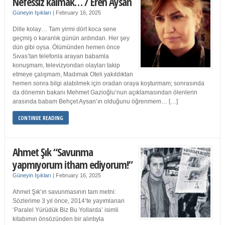
Nefessiz kalmak… / Eren Aysan
Güneyin Işıkları
|
February 16, 2025
Dille kolay… Tam yirmi dört koca sene
geçmiş o karanlık günün ardından. Her şey
dün gibi oysa. Ölümünden hemen önce
Sıvas’tan telefonla arayan babamla
konuşmam, televizyondan olayları takip
etmeye çalışmam, Madımak Oteli yakıldıktan
hemen sonra bilgi alabilmek için oradan oraya koşturmam; sonrasında
da dönemin bakanı Mehmet Gazioğlu’nun açıklamasından ölenlerin
arasında babam Behçet Aysan’ın olduğunu öğrenmem… […]
CONTINUE READING
Ahmet Şık “Savunma
yapmıyorum itham ediyorum!”
Güneyin Işıkları
|
February 16, 2025
Ahmet Şık’ın savunmasının tam metni:
Sözlerime 3 yıl önce, 2014’te yayımlanan
‘Paralel Yürüdük Biz Bu Yollarda’ isimli
kitabımın önsözünden bir alıntıyla