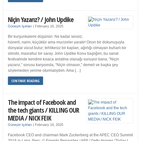
Niçin Yazarız? / John Updike
Güneyin Işıkları
|
February 16, 2025
Bir kurşunkalemi düşünün. Ne kadar sessiz,
hünerli, narin, küçüktür ama mucizeler yaratır! Onun bir dokunuşuyla
dünyalar vücut bulur; tehlikesiz bir kaplan, ağırlığı olmayan buharlı bir
silindir, masrafsız bir saray. John Updike Konu başlığım, bu sanat
festivalinde kendimi kısaca anlatma olanağı sunuyor bana; “Niçin
yazarız,” sorusu karşısında, “Niçin olmasın,” demeli ve başka şey
söylemeden yerime oturmalıydım. Ama […]
CONTINUE READING
The impact of Facebook and
the tech giants / KILLING OUR
MEDIA / NICK FEIK
Güneyin Işıkları
|
February 16, 2025
Facebook CEO and chairman Mark Zuckerberg at the APEC CEO Summit
2016 in Lima, Peru. © Ernesto Benavides / AFP / Getty Images “Today I