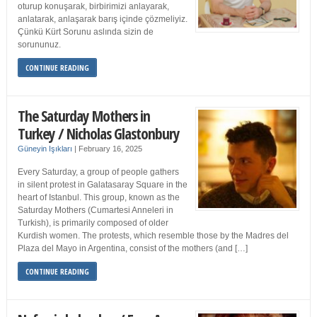
oturup konuşarak, birbirimizi anlayarak,
anlatarak, anlaşarak barış içinde çözmeliyiz.
Çünkü Kürt Sorunu aslında sizin de
sorununuz.
CONTINUE READING
The Saturday Mothers in
Turkey / Nicholas Glastonbury
Güneyin Işıkları
|
February 16, 2025
Every Saturday, a group of people gathers
in silent protest in Galatasaray Square in the
heart of Istanbul. This group, known as the
Saturday Mothers (Cumartesi Anneleri in
Turkish), is primarily composed of older
Kurdish women. The protests, which resemble those by the Madres del
Plaza del Mayo in Argentina, consist of the mothers (and […]
CONTINUE READING