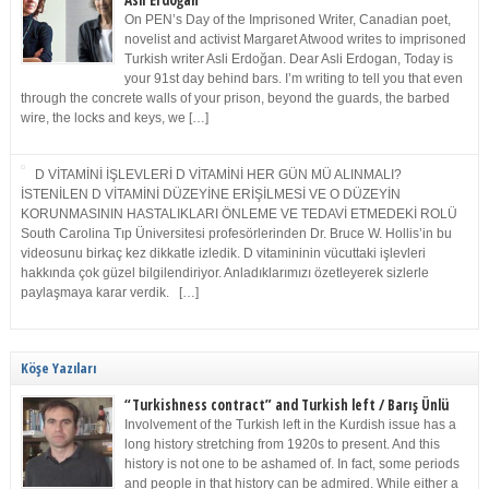
Asli Erdoğan
On PEN’s Day of the Imprisoned Writer, Canadian poet,
novelist and activist Margaret Atwood writes to imprisoned
Turkish writer Asli Erdoğan. Dear Asli Erdogan, Today is
your 91st day behind bars. I’m writing to tell you that even
through the concrete walls of your prison, beyond the guards, the barbed
wire, the locks and keys, we […]
D VİTAMİNİ İŞLEVLERİ D VİTAMİNİ HER GÜN MÜ ALINMALI?
İSTENİLEN D VİTAMİNİ DÜZEYİNE ERİŞİLMESİ VE O DÜZEYİN
KORUNMASININ HASTALIKLARI ÖNLEME VE TEDAVİ ETMEDEKİ ROLÜ
South Carolina Tıp Üniversitesi profesörlerinden Dr. Bruce W. Hollis’in bu
videosunu birkaç kez dikkatle izledik. D vitamininin vücuttaki işlevleri
hakkında çok güzel bilgilendiriyor. Anladıklarımızı özetleyerek sizlerle
paylaşmaya karar verdik. […]
Köşe Yazıları
“Turkishness contract” and Turkish left / Barış Ünlü
Involvement of the Turkish left in the Kurdish issue has a
long history stretching from 1920s to present. And this
history is not one to be ashamed of. In fact, some periods
and people in that history can be admired. While either a