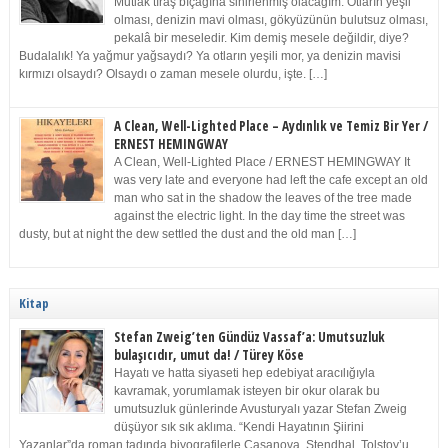
Mutlak tıraş bıçağına sinirlenmiş olacağım. Otların yeşil
olması, denizin mavi olması, gökyüzünün bulutsuz olması,
pekalâ bir meseledir. Kim demiş mesele değildir, diye?
Budalalık! Ya yağmur yağsaydı? Ya otların yeşili mor, ya denizin mavisi
kırmızı olsaydı? Olsaydı o zaman mesele olurdu, işte. […]
A Clean, Well-Lighted Place – Aydınlık ve Temiz Bir Yer /
ERNEST HEMINGWAY
A Clean, Well-Lighted Place / ERNEST HEMINGWAY It
was very late and everyone had left the cafe except an old
man who sat in the shadow the leaves of the tree made
against the electric light. In the day time the street was
dusty, but at night the dew settled the dust and the old man […]
Kitap
Stefan Zweig’ten Gündüz Vassaf’a: Umutsuzluk
bulaşıcıdır, umut da! / Türey Köse
Hayatı ve hatta siyaseti hep edebiyat aracılığıyla
kavramak, yorumlamak isteyen bir okur olarak bu
umutsuzluk günlerinde Avusturyalı yazar Stefan Zweig
düşüyor sık sık aklıma. “Kendi Hayatının Şiirini
Yazanlar”da roman tadında biyografilerle Casanova, Stendhal, Tolstoy’u