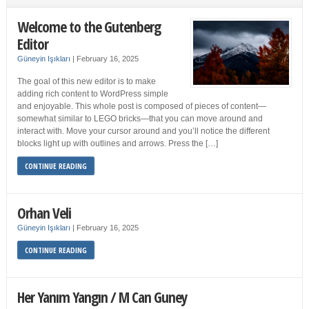
Welcome to the Gutenberg
Editor
Güneyin Işıkları
|
February 16, 2025
The goal of this new editor is to make
adding rich content to WordPress simple
and enjoyable. This whole post is composed of pieces of content—
somewhat similar to LEGO bricks—that you can move around and
interact with. Move your cursor around and you’ll notice the different
blocks light up with outlines and arrows. Press the […]
CONTINUE READING
Orhan Veli
Güneyin Işıkları
|
February 16, 2025
CONTINUE READING
Her Yanım Yangın / M Can Guney