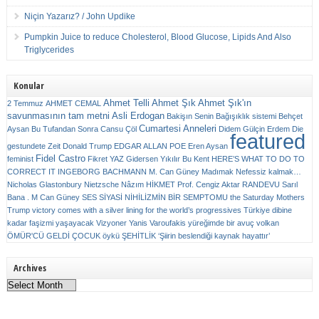
Niçin Yazarız? / John Updike
Pumpkin Juice to reduce Cholesterol, Blood Glucose, Lipids And Also
Triglycerides
Konular
Ahmet Telli
Ahmet Şık
Ahmet Şık'ın
2 Temmuz
AHMET CEMAL
savunmasının tam metni
Asli Erdogan
Bakişın Senin
Bağışıklık sistemi
Behçet
Cumartesi Anneleri
Aysan
Bu Tufandan Sonra
Cansu Çöl
Didem Gülçin Erdem
Die
featured
gestundete Zeit
Donald Trump
EDGAR ALLAN POE
Eren Aysan
Fidel Castro
feminist
Fikret YAZ
Gidersen Yıkılır Bu Kent
HERE’S WHAT TO DO TO
CORRECT IT
INGEBORG BACHMANN
M. Can Güney
Madımak
Nefessiz kalmak…
Nicholas Glastonbury
Nietzsche
Nâzım HİKMET
Prof. Cengiz Aktar
RANDEVU
Sarıl
Bana . M Can Güney
SES
SİYASİ NİHİLİZMİN BİR SEMPTOMU
the Saturday Mothers
Trump victory comes with a silver lining for the world’s progressives
Türkiye dibine
kadar faşizmi yaşayacak
Vizyoner
Yanis Varoufakis
yüreğimde bir avuç volkan
ÖMÜR'CÜ GELDİ ÇOCUK
öykü
ŞEHİTLİK
‘Şiirin beslendiği kaynak hayattır’
Archives
Archives