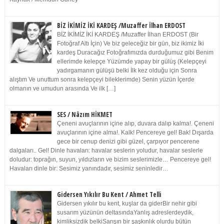
BİZ İKİMİZ İKİ KARDEŞ /Muzaffer İlhan ERDOST
BİZ İKİMİZ İKİ KARDEŞ /Muzaffer İlhan ERDOST (Bir
Fotoğraf Altı İçin) Ve biz geleceğiz bir gün, biz ikimiz İki
kardeş Duracağız Fotoğrafımızda durduğumuz gibi Benim
ellerimde kelepçe Yüzümde yapay bir gülüş (Kelepçeyi
yadırgamanın gülüşü belki İlk kez olduğu için Sonra
alıştım Ve unuttum sonra kelepçeyi bileklerimde) Senin yüzün İçerde
olmanın ve umudun arasında Ve ilk […]
SES / Nâzım HİKMET
Çeneni avuçlarının içine alıp, duvara dalıp kalma!. Çeneni
avuçlarının içine alma!. Kalk! Pencereye gel! Bak! Dışarda
gece bir cenup denizi gibi güzel, çarpıyor pencerene
dalgaları.. Gel! Dinle havaları: havalar seslerin yoludur, havalar seslerle
doludur: toprağın, suyun, yıldızların ve bizim seslerimizle… Pencereye gel!
Havaları dinle bir: Sesimiz yanındadır, sesimiz seninledir…
Gidersen Yıkılır Bu Kent / Ahmet Telli
Gidersen yıkılır bu kent, kuşlar da giderBir nehir gibi
susarım yüzünün deltasındaYanlış adreslerdeydik,
kimliksizdik belkiSarışın bir şaşkınlık olurdu bütün