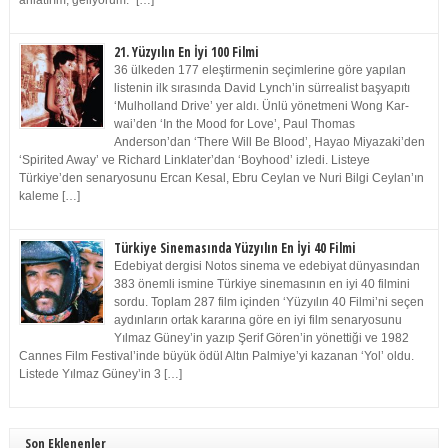
anlatırım, geliyorum.” […]
21. Yüzyılın En İyi 100 Filmi
36 ülkeden 177 eleştirmenin seçimlerine göre yapılan
listenin ilk sırasında David Lynch’in sürrealist başyapıtı
‘Mulholland Drive’ yer aldı. Ünlü yönetmeni Wong Kar-
wai’den ‘In the Mood for Love’, Paul Thomas
Anderson’dan ‘There Will Be Blood’, Hayao Miyazaki’den
‘Spirited Away’ ve Richard Linklater’dan ‘Boyhood’ izledi. Listeye
Türkiye’den senaryosunu Ercan Kesal, Ebru Ceylan ve Nuri Bilgi Ceylan’ın
kaleme […]
Türkiye Sinemasında Yüzyılın En İyi 40 Filmi
Edebiyat dergisi Notos sinema ve edebiyat dünyasından
383 önemli ismine Türkiye sinemasının en iyi 40 filmini
sordu. Toplam 287 film içinden ‘Yüzyılın 40 Filmi’ni seçen
aydınların ortak kararına göre en iyi film senaryosunu
Yılmaz Güney’in yazıp Şerif Gören’in yönettiği ve 1982
Cannes Film Festival’inde büyük ödül Altın Palmiye’yi kazanan ‘Yol’ oldu.
Listede Yılmaz Güney’in 3 […]
Son Eklenenler