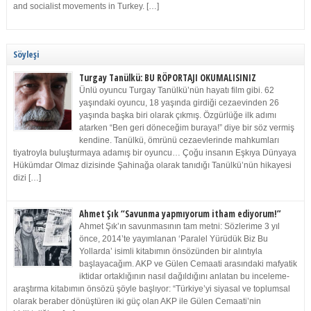
and socialist movements in Turkey. […]
Söyleşi
Turgay Tanülkü: BU RÖPORTAJI OKUMALISINIZ
Ünlü oyuncu Turgay Tanülkü’nün hayatı film gibi. 62
yaşındaki oyuncu, 18 yaşında girdiği cezaevinden 26
yaşında başka biri olarak çıkmış. Özgürlüğe ilk adımı
atarken “Ben geri döneceğim buraya!” diye bir söz vermiş
kendine. Tanülkü, ömrünü cezaevlerinde mahkumları
tiyatroyla buluşturmaya adamış bir oyuncu… Çoğu insanın Eşkıya Dünyaya
Hükümdar Olmaz dizisinde Şahinağa olarak tanıdığı Tanülkü’nün hikayesi
dizi […]
Ahmet Şık “Savunma yapmıyorum itham ediyorum!”
Ahmet Şık’ın savunmasının tam metni: Sözlerime 3 yıl
önce, 2014’te yayımlanan ‘Paralel Yürüdük Biz Bu
Yollarda’ isimli kitabımın önsözünden bir alıntıyla
başlayacağım. AKP ve Gülen Cemaati arasındaki mafyatik
iktidar ortaklığının nasıl dağıldığını anlatan bu inceleme-
araştırma kitabımın önsözü şöyle başlıyor: “Türkiye’yi siyasal ve toplumsal
olarak beraber dönüştüren iki güç olan AKP ile Gülen Cemaati’nin