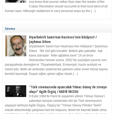
one knew that sooner rather than later the leader of the
Cuban Revolution would succumb to that most strict of all
human laws. Although saddened in very personal ways by the […]
Sinema
Diyarbekirli Samo’nun Hazinses’inin hikâyesi! /
Şeyhmus Diken
Diyarbekirli Samo’nun Hazinses’inin hikâyesi! / Şeyhmus
Diken “Bir Gül gibi kıvraktır Bülbül gibi şakraktır Aşk
bana ızdıraptır Yeter ağlatma beni” 14 yıl önce
ölümünden hemen sonra, 2002’de yazdığım yazının son
paragrafında demiştim ki: “Diyarbekirliydi, Ermeniydi, hazin sesliydi ve
Samo’ydu. Belki de ardından söylenecek şarkısını yıllar evvel mezar taşına
kendisi kazımıştı. Duyan ağlar, gören ağlar, böyle […]
“Türk sinemasında oyunculuk Yılmaz Güney ile zirveye
ulaşır” Agâh Özgüç / KADİR İNCESU
9 Eylül 1984’te Paris’te yaşamını yitiren Yılmaz Güney’i
yakından tanıyan isimlerden biri de Türk sinemasının
yaşayan tarihçisi Agâh Özgüç. Özgüç’ün “Yılmaz Güney Filmleri Tarihi”
olarak adlandırdığı çalışması tam bir başvuru, temel bir kaynak kitabı olma