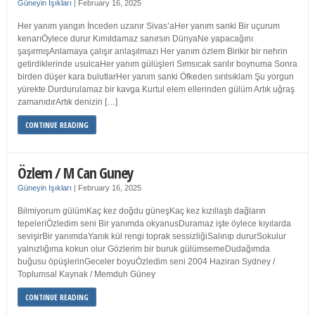
Güneyin Işıkları
|
February 16, 2025
Her yanım yangın İnceden uzanır Sivas’aHer yanım sanki Bir uçurum
kenarıÖylece durur Kımıldamaz sanırsın DünyaNe yapacağını
şaşırmışAnlamaya çalışır anlaşılmazı Her yanım özlem Birikir bir nehrin
getirdiklerinde usulcaHer yanım gülüşleri Sımsıcak sarılır boynuma Sonra
birden düşer kara bulutlarHer yanım sanki Öfkeden sırılsıklam Şu yorgun
yürekte Durdurulamaz bir kavga Kurtul elem ellerinden gülüm Artık uğraş
zamanıdırArtık denizin […]
CONTINUE READING
Özlem / M Can Guney
Güneyin Işıkları
|
February 16, 2025
Bilmiyorum gülümKaç kez doğdu güneşKaç kez kızıllaştı dağların
tepeleriÖzledim seni Bir yanımda okyanusDuramaz işte öylece kıyılarda
sevişirBir yanımdaYanık kül rengi toprak sessizliğiSalınıp dururSokulur
yalnızlığıma kokun olur Gözlerim bir buruk gülümsemeDudağımda
buğusu öpüşlerinGeceler boyuÖzledim seni 2004 Haziran Sydney /
Toplumsal Kaynak / Memduh Güney
CONTINUE READING