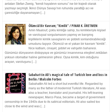
anlatan Stefan Zweig, “kendi hayatının sonunu” ise bir trajedi olarak
yazmayı seçmişti. İkinci Dünya Savaşı’nın ruhunda yarattığı acı ve
çaresizliğe dayanamayan […]
Ölümcül Bir Kavram; “Kimlik” / PINAR K. ÜRETMEN
Amin Maalouf, çoklu kimliğe sahip, bu kimlikleriyle kişisel
ve varoluşsal sorgulamasını yapmış ve barışmış
kişiliklerin kimlik savaşlarını ve şiddeti sonlandırabileceği
umudunu taşıyor. Ölümcül ve el yakan bir kavram “kimlik”.
Nice katliam, cinayet, şiddet ve vahşetin bahanesi.
Günümüz dünyasının distopyaya ve günümüz insanınınsa eleştirel zekâdan
yoksun otomatlar haline gelmesinin şifresi. Oysa kimlik, kim olduğunu
arayan, varoluşunu […]
Sabahattin Ali’s magical tale of Turkish love and loss in
Berlin / Malcolm Forbes
Sabahattin Ali led a short but eventful life. Regarded by
many as the father of modernist Turkish literature, Ali was
also a teacher, translator and journalist. His left-leaning
newspaper, Marco Pasa, became a target of government
censorship in the 1940s due to its satirical editorials. Ali also sailed too
close to the wind and was […]