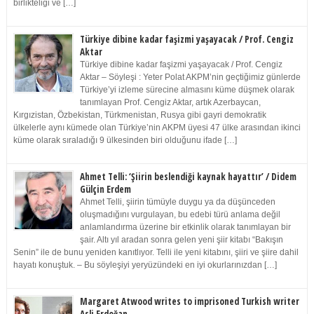
birlikteliği ve […]
Türkiye dibine kadar faşizmi yaşayacak / Prof. Cengiz
Aktar
Türkiye dibine kadar faşizmi yaşayacak / Prof. Cengiz
Aktar – Söyleşi : Yeter Polat AKPM’nin geçtiğimiz günlerde
Türkiye’yi izleme sürecine almasını küme düşmek olarak
tanımlayan Prof. Cengiz Aktar, artık Azerbaycan,
Kırgızistan, Özbekistan, Türkmenistan, Rusya gibi gayri demokratik
ülkelerle aynı kümede olan Türkiye’nin AKPM üyesi 47 ülke arasından ikinci
küme olarak sıraladığı 9 ülkesinden biri olduğunu ifade […]
Ahmet Telli: ‘Şiirin beslendiği kaynak hayattır’ / Didem
Gülçin Erdem
Ahmet Telli, şiirin tümüyle duygu ya da düşünceden
oluşmadığını vurgulayan, bu edebi türü anlama değil
anlamlandırma üzerine bir etkinlik olarak tanımlayan bir
şair. Altı yıl aradan sonra gelen yeni şiir kitabı “Bakışın
Senin” ile de bunu yeniden kanıtlıyor. Telli ile yeni kitabını, şiiri ve şiire dahil
hayatı konuştuk. – Bu söyleşiyi yeryüzündeki en iyi okurlarınızdan […]
Margaret Atwood writes to imprisoned Turkish writer