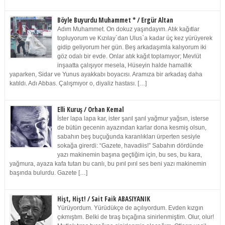
Böyle Buyurdu Muhammet * / Ergür Altan
Adım Muhammet. On dokuz yaşındayım. Atık kağıtlar
topluyorum ve Kızılay`dan Ulus`a kadar üç kez yürüyerek
gidip geliyorum her gün. Beş arkadaşımla kalıyorum iki
göz odalı bir evde. Onlar atık kağıt toplamıyor; Mevlüt
inşaatta çalışıyor mesela, Hüseyin halde hamallık
yaparken, Sidar ve Yunus ayakkabı boyacısı. Aramıza bir arkadaş daha
katıldı. Adı Abbas. Çalışmıyor o, diyaliz hastası. […]
Elli Kuruş / Orhan Kemal
İster lapa lapa kar, ister şarıl şarıl yağmur yağsın, isterse
de bütün gecenin ayazından karlar dona kesmiş olsun,
sabahın beş buçuğunda karanlıkları ürperten sesiyle
sokağa girerdi: “Gazete, havadiis!” Sabahın dördünde
yazı makinemin başına geçtiğim için, bu ses, bu kara,
yağmura, ayaza kafa tutan bu canlı, bu pırıl pırıl ses beni yazı makinemin
başında bulurdu. Gazete […]
Hişt, Hişt! / Sait Faik ABASIYANIK
Yürüyordum. Yürüdükçe de açılıyordum. Evden kızgın
çıkmıştım. Belki de tıraş bıçağına sinirlenmiştim. Olur, olur!