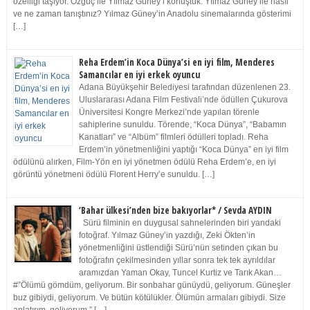
özelliği taşıyor. Özgüç ile Yılmaz Güney’i konuştuk. Yılmaz Güney ile nasıl
ve ne zaman tanıştınız? Yılmaz Güney’in Anadolu sinemalarında gösterimi
[…]
Reha Erdem’in Koca Dünya’si en iyi film, Menderes
Samancılar en iyi erkek oyuncu
Adana Büyükşehir Belediyesi tarafından düzenlenen 23.
Uluslararası Adana Film Festivali’nde ödüllen Çukurova
Üniversitesi Kongre Merkezi’nde yapılan törenle
sahiplerine sunuldu. Törende, “Koca Dünya”, “Babamın
Kanatları” ve “Albüm” filmleri ödülleri topladı. Reha
Erdem’in yönetmenliğini yaptığı “Koca Dünya” en iyi film
ödülünü alırken, Film-Yön en iyi yönetmen ödülü Reha Erdem’e, en iyi
görüntü yönetmeni ödülü Florent Herry’e sunuldu. […]
‘Bahar ülkesi’nden bize bakıyorlar* / Sevda AYDIN
Sürü filminin en duygusal sahnelerinden biri yandaki
fotoğraf. Yılmaz Güney’in yazdığı, Zeki Ökten’in
yönetmenliğini üstlendiği Sürü’nün setinden çıkan bu
fotoğrafın çekilmesinden yıllar sonra tek tek ayrıldılar
aramızdan Yaman Okay, Tuncel Kurtiz ve Tarık Akan…
#”Ölümü gömdüm, geliyorum. Bir sonbahar günüydü, geliyorum. Güneşler
buz gibiydi, geliyorum. Ve bütün kötülükler. Ölümün armaları gibiydi. Size