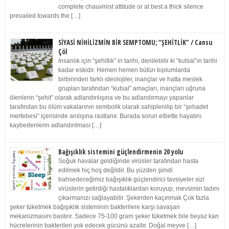
complete chauvinist attitude or at best a thick silence
prevailed towards the […]
SİYASİ NİHİLİZMİN BİR SEMPTOMU; “ŞEHİTLİK” / Cansu
Çöl
İnsanlık için “şehitlik” in tarihi, denilebilir ki “kutsal”ın tarihi
kadar eskidir. Hemen hemen bütün toplumlarda
birbirinden farklı ideolojiler, inançlar ve hatta meslek
grupları tarafından “kutsal” amaçları, inançları uğruna
ölenlerin “şehit” olarak adlandırılışına ve bu adlandırmayı yapanlar
tarafından bu ölüm vakalarının sembolik olarak sahiplenilip bir “şehadet
mertebesi” içerisinde anılışına rastlanır. Burada sorun elbette hayatını
kaybedenlerin adlandırılması […]
Bağışıklık sistemini güçlendirmenin 20 yolu
Soğuk havalar geldiğinde virüsler tarafından hasta
edilmek hiç hoş değildir. Bu yüzden şimdi
bahsedeceğimiz bağışıklık güçlendirici tavsiyeler sizi
virüslerin getirdiği hastalıklardan koruyup, mevsimin tadını
çıkarmanızı sağlayabilir. Şekerden kaçınmak Çok fazla
şeker tüketmek bağışıklık sisteminin bakterilere karşı savaşan
mekanizmasını bastırır. Sadece 75-100 gram şeker tüketmek bile beyaz kan
hücrelerinin bakterileri yok edecek gücünü azaltır. Doğal meyve […]