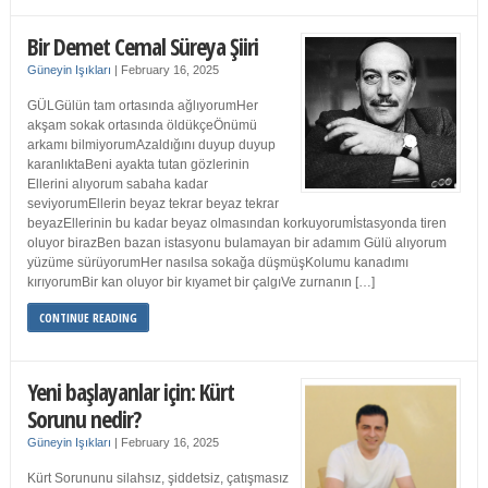
Bir Demet Cemal Süreya Şiiri
Güneyin Işıkları
|
February 16, 2025
GÜLGülün tam ortasında ağlıyorumHer
akşam sokak ortasında öldükçeÖnümü
arkamı bilmiyorumAzaldığını duyup duyup
karanlıktaBeni ayakta tutan gözlerinin
Ellerini alıyorum sabaha kadar
seviyorumEllerin beyaz tekrar beyaz tekrar
beyazEllerinin bu kadar beyaz olmasından korkuyorumİstasyonda tiren
oluyor birazBen bazan istasyonu bulamayan bir adamım Gülü alıyorum
yüzüme sürüyorumHer nasılsa sokağa düşmüşKolumu kanadımı
kırıyorumBir kan oluyor bir kıyamet bir çalgıVe zurnanın […]
CONTINUE READING
Yeni başlayanlar için: Kürt
Sorunu nedir?
Güneyin Işıkları
|
February 16, 2025
Kürt Sorununu silahsız, şiddetsiz, çatışmasız