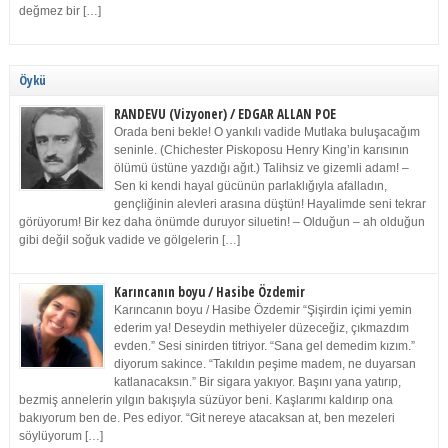
değmez bir […]
Öykü
RANDEVU (Vizyoner) / EDGAR ALLAN POE
Orada beni bekle! O yankılı vadide Mutlaka buluşacağım
seninle. (Chichester Piskoposu Henry King’in karısının
ölümü üstüne yazdığı ağıt.) Talihsiz ve gizemli adam! –
Sen ki kendi hayal gücünün parlaklığıyla afalladın,
gençliğinin alevleri arasına düştün! Hayalimde seni tekrar
görüyorum! Bir kez daha önümde duruyor siluetin! – Olduğun – ah olduğun
gibi değil soğuk vadide ve gölgelerin […]
Karıncanın boyu / Hasibe Özdemir
Karıncanın boyu / Hasibe Özdemir “Şişirdin içimi yemin
ederim ya! Deseydin methiyeler düzeceğiz, çıkmazdım
evden.” Sesi sinirden titriyor. “Sana gel demedim kızım.”
diyorum sakince. “Takıldın peşime madem, ne duyarsan
katlanacaksın.” Bir sigara yakıyor. Başını yana yatırıp,
bezmiş annelerin yılgın bakışıyla süzüyor beni. Kaşlarımı kaldırıp ona
bakıyorum ben de. Pes ediyor. “Git nereye atacaksan at, ben mezeleri
söylüyorum […]