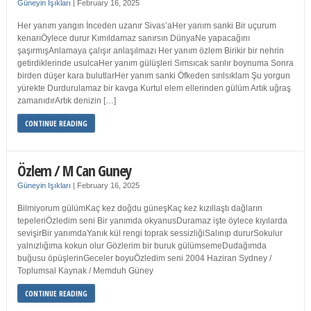
Güneyin Işıkları
|
February 16, 2025
Her yanım yangın İnceden uzanır Sivas’aHer yanım sanki Bir uçurum
kenarıÖylece durur Kımıldamaz sanırsın DünyaNe yapacağını
şaşırmışAnlamaya çalışır anlaşılmazı Her yanım özlem Birikir bir nehrin
getirdiklerinde usulcaHer yanım gülüşleri Sımsıcak sarılır boynuma Sonra
birden düşer kara bulutlarHer yanım sanki Öfkeden sırılsıklam Şu yorgun
yürekte Durdurulamaz bir kavga Kurtul elem ellerinden gülüm Artık uğraş
zamanıdırArtık denizin […]
CONTINUE READING
Özlem / M Can Guney
Güneyin Işıkları
|
February 16, 2025
Bilmiyorum gülümKaç kez doğdu güneşKaç kez kızıllaştı dağların
tepeleriÖzledim seni Bir yanımda okyanusDuramaz işte öylece kıyılarda
sevişirBir yanımdaYanık kül rengi toprak sessizliğiSalınıp dururSokulur
yalnızlığıma kokun olur Gözlerim bir buruk gülümsemeDudağımda
buğusu öpüşlerinGeceler boyuÖzledim seni 2004 Haziran Sydney /
Toplumsal Kaynak / Memduh Güney
CONTINUE READING