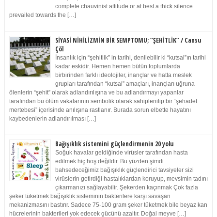
complete chauvinist attitude or at best a thick silence
prevailed towards the […]
SİYASİ NİHİLİZMİN BİR SEMPTOMU; “ŞEHİTLİK” / Cansu
Çöl
İnsanlık için “şehitlik” in tarihi, denilebilir ki “kutsal”ın tarihi
kadar eskidir. Hemen hemen bütün toplumlarda
birbirinden farklı ideolojiler, inançlar ve hatta meslek
grupları tarafından “kutsal” amaçları, inançları uğruna
ölenlerin “şehit” olarak adlandırılışına ve bu adlandırmayı yapanlar
tarafından bu ölüm vakalarının sembolik olarak sahiplenilip bir “şehadet
mertebesi” içerisinde anılışına rastlanır. Burada sorun elbette hayatını
kaybedenlerin adlandırılması […]
Bağışıklık sistemini güçlendirmenin 20 yolu
Soğuk havalar geldiğinde virüsler tarafından hasta
edilmek hiç hoş değildir. Bu yüzden şimdi
bahsedeceğimiz bağışıklık güçlendirici tavsiyeler sizi
virüslerin getirdiği hastalıklardan koruyup, mevsimin tadını
çıkarmanızı sağlayabilir. Şekerden kaçınmak Çok fazla
şeker tüketmek bağışıklık sisteminin bakterilere karşı savaşan
mekanizmasını bastırır. Sadece 75-100 gram şeker tüketmek bile beyaz kan
hücrelerinin bakterileri yok edecek gücünü azaltır. Doğal meyve […]