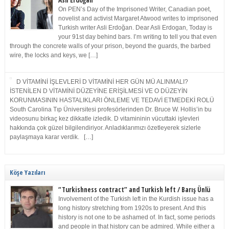
Asli Erdoğan
On PEN’s Day of the Imprisoned Writer, Canadian poet,
novelist and activist Margaret Atwood writes to imprisoned
Turkish writer Asli Erdoğan. Dear Asli Erdogan, Today is
your 91st day behind bars. I’m writing to tell you that even
through the concrete walls of your prison, beyond the guards, the barbed
wire, the locks and keys, we […]
D VİTAMİNİ İŞLEVLERİ D VİTAMİNİ HER GÜN MÜ ALINMALI?
İSTENİLEN D VİTAMİNİ DÜZEYİNE ERİŞİLMESİ VE O DÜZEYİN
KORUNMASININ HASTALIKLARI ÖNLEME VE TEDAVİ ETMEDEKİ ROLÜ
South Carolina Tıp Üniversitesi profesörlerinden Dr. Bruce W. Hollis’in bu
videosunu birkaç kez dikkatle izledik. D vitamininin vücuttaki işlevleri
hakkında çok güzel bilgilendiriyor. Anladıklarımızı özetleyerek sizlerle
paylaşmaya karar verdik. […]
Köşe Yazıları
“Turkishness contract” and Turkish left / Barış Ünlü
Involvement of the Turkish left in the Kurdish issue has a
long history stretching from 1920s to present. And this
history is not one to be ashamed of. In fact, some periods
and people in that history can be admired. While either a