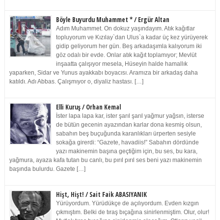
Böyle Buyurdu Muhammet * / Ergür Altan
Adım Muhammet. On dokuz yaşındayım. Atık kağıtlar
topluyorum ve Kızılay`dan Ulus`a kadar üç kez yürüyerek
gidip geliyorum her gün. Beş arkadaşımla kalıyorum iki
göz odalı bir evde. Onlar atık kağıt toplamıyor; Mevlüt
inşaatta çalışıyor mesela, Hüseyin halde hamallık
yaparken, Sidar ve Yunus ayakkabı boyacısı. Aramıza bir arkadaş daha
katıldı. Adı Abbas. Çalışmıyor o, diyaliz hastası. […]
Elli Kuruş / Orhan Kemal
İster lapa lapa kar, ister şarıl şarıl yağmur yağsın, isterse
de bütün gecenin ayazından karlar dona kesmiş olsun,
sabahın beş buçuğunda karanlıkları ürperten sesiyle
sokağa girerdi: “Gazete, havadiis!” Sabahın dördünde
yazı makinemin başına geçtiğim için, bu ses, bu kara,
yağmura, ayaza kafa tutan bu canlı, bu pırıl pırıl ses beni yazı makinemin
başında bulurdu. Gazete […]
Hişt, Hişt! / Sait Faik ABASIYANIK
Yürüyordum. Yürüdükçe de açılıyordum. Evden kızgın
çıkmıştım. Belki de tıraş bıçağına sinirlenmiştim. Olur, olur!