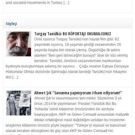
and socialist movements in Turkey. […]
Söyleşi
Turgay Tanülkü: BU RÖPORTAJI OKUMALISINIZ
Ünlü oyuncu Turgay Tanülkü’nün hayatı film gibi. 62
yaşındaki oyuncu, 18 yaşında girdiği cezaevinden 26
yaşında başka biri olarak çıkmış. Özgürlüğe ilk adımı
atarken “Ben geri döneceğim buraya!” diye bir söz vermiş
kendine. Tanülkü, ömrünü cezaevlerinde mahkumları
tiyatroyla buluşturmaya adamış bir oyuncu… Çoğu insanın Eşkıya Dünyaya
Hükümdar Olmaz dizisinde Şahinağa olarak tanıdığı Tanülkü’nün hikayesi
dizi […]
Ahmet Şık “Savunma yapmıyorum itham ediyorum!”
Ahmet Şık’ın savunmasının tam metni: Sözlerime 3 yıl
önce, 2014’te yayımlanan ‘Paralel Yürüdük Biz Bu
Yollarda’ isimli kitabımın önsözünden bir alıntıyla
başlayacağım. AKP ve Gülen Cemaati arasındaki mafyatik
iktidar ortaklığının nasıl dağıldığını anlatan bu inceleme-
araştırma kitabımın önsözü şöyle başlıyor: “Türkiye’yi siyasal ve toplumsal
olarak beraber dönüştüren iki güç olan AKP ile Gülen Cemaati’nin