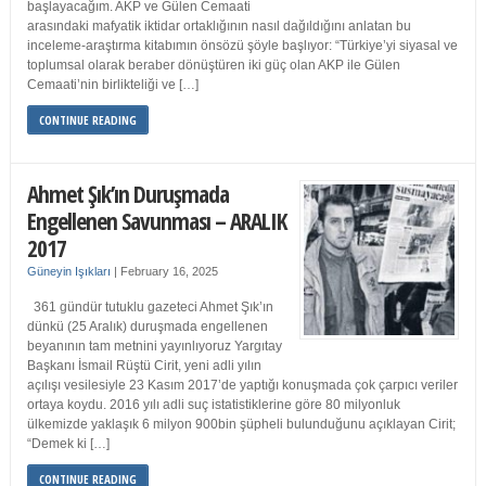
başlayacağım. AKP ve Gülen Cemaati
arasındaki mafyatik iktidar ortaklığının nasıl dağıldığını anlatan bu
inceleme-araştırma kitabımın önsözü şöyle başlıyor: “Türkiye’yi siyasal ve
toplumsal olarak beraber dönüştüren iki güç olan AKP ile Gülen
Cemaati’nin birlikteliği ve […]
CONTINUE READING
Ahmet Şık’ın Duruşmada
Engellenen Savunması – ARALIK
2017
Güneyin Işıkları
|
February 16, 2025
361 gündür tutuklu gazeteci Ahmet Şık’ın
dünkü (25 Aralık) duruşmada engellenen
beyanının tam metnini yayınlıyoruz Yargıtay
Başkanı İsmail Rüştü Cirit, yeni adli yılın
açılışı vesilesiyle 23 Kasım 2017’de yaptığı konuşmada çok çarpıcı veriler
ortaya koydu. 2016 yılı adli suç istatistiklerine göre 80 milyonluk
ülkemizde yaklaşık 6 milyon 900bin şüpheli bulunduğunu açıklayan Cirit;
“Demek ki […]
CONTINUE READING