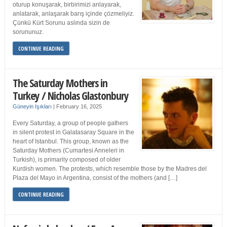
oturup konuşarak, birbirimizi anlayarak,
anlatarak, anlaşarak barış içinde çözmeliyiz.
Çünkü Kürt Sorunu aslında sizin de
sorununuz.
CONTINUE READING
The Saturday Mothers in
Turkey / Nicholas Glastonbury
Güneyin Işıkları
|
February 16, 2025
Every Saturday, a group of people gathers
in silent protest in Galatasaray Square in the
heart of Istanbul. This group, known as the
Saturday Mothers (Cumartesi Anneleri in
Turkish), is primarily composed of older
Kurdish women. The protests, which resemble those by the Madres del
Plaza del Mayo in Argentina, consist of the mothers (and […]
CONTINUE READING