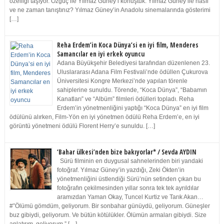
özelliği taşıyor. Özgüç ile Yılmaz Güney’i konuştuk. Yılmaz Güney ile nasıl
ve ne zaman tanıştınız? Yılmaz Güney’in Anadolu sinemalarında gösterimi
[…]
Reha Erdem’in Koca Dünya’si en iyi film, Menderes
Samancılar en iyi erkek oyuncu
Adana Büyükşehir Belediyesi tarafından düzenlenen 23.
Uluslararası Adana Film Festivali’nde ödüllen Çukurova
Üniversitesi Kongre Merkezi’nde yapılan törenle
sahiplerine sunuldu. Törende, “Koca Dünya”, “Babamın
Kanatları” ve “Albüm” filmleri ödülleri topladı. Reha
Erdem’in yönetmenliğini yaptığı “Koca Dünya” en iyi film
ödülünü alırken, Film-Yön en iyi yönetmen ödülü Reha Erdem’e, en iyi
görüntü yönetmeni ödülü Florent Herry’e sunuldu. […]
‘Bahar ülkesi’nden bize bakıyorlar* / Sevda AYDIN
Sürü filminin en duygusal sahnelerinden biri yandaki
fotoğraf. Yılmaz Güney’in yazdığı, Zeki Ökten’in
yönetmenliğini üstlendiği Sürü’nün setinden çıkan bu
fotoğrafın çekilmesinden yıllar sonra tek tek ayrıldılar
aramızdan Yaman Okay, Tuncel Kurtiz ve Tarık Akan…
#”Ölümü gömdüm, geliyorum. Bir sonbahar günüydü, geliyorum. Güneşler
buz gibiydi, geliyorum. Ve bütün kötülükler. Ölümün armaları gibiydi. Size