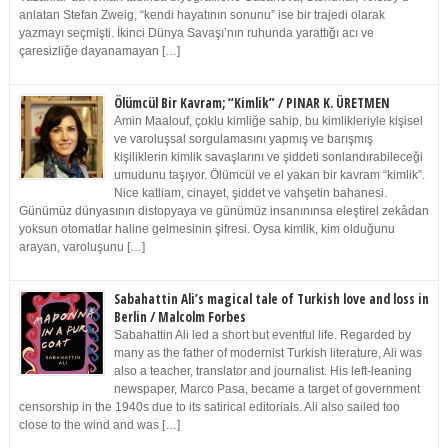
anlatan Stefan Zweig, “kendi hayatının sonunu” ise bir trajedi olarak
yazmayı seçmişti. İkinci Dünya Savaşı’nın ruhunda yarattığı acı ve
çaresizliğe dayanamayan […]
Ölümcül Bir Kavram; “Kimlik” / PINAR K. ÜRETMEN
Amin Maalouf, çoklu kimliğe sahip, bu kimlikleriyle kişisel
ve varoluşsal sorgulamasını yapmış ve barışmış
kişiliklerin kimlik savaşlarını ve şiddeti sonlandırabileceği
umudunu taşıyor. Ölümcül ve el yakan bir kavram “kimlik”.
Nice katliam, cinayet, şiddet ve vahşetin bahanesi.
Günümüz dünyasının distopyaya ve günümüz insanınınsa eleştirel zekâdan
yoksun otomatlar haline gelmesinin şifresi. Oysa kimlik, kim olduğunu
arayan, varoluşunu […]
Sabahattin Ali’s magical tale of Turkish love and loss in
Berlin / Malcolm Forbes
Sabahattin Ali led a short but eventful life. Regarded by
many as the father of modernist Turkish literature, Ali was
also a teacher, translator and journalist. His left-leaning
newspaper, Marco Pasa, became a target of government
censorship in the 1940s due to its satirical editorials. Ali also sailed too
close to the wind and was […]