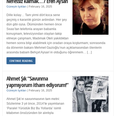
Nefessiz kalmak… / Eren Aysan
Güneyin Işıkları
|
February 16, 2025
Dille kolay… Tam yirmi dört koca sene
geçmiş o karanlık günün ardından. Her şey
dün gibi oysa. Ölümünden hemen önce
Sıvas’tan telefonla arayan babamla
konuşmam, televizyondan olayları takip
etmeye çalışmam, Madımak Oteli yakıldıktan
hemen sonra bilgi alabilmek için oradan oraya koşturmam; sonrasında
da dönemin bakanı Mehmet Gazioğlu’nun açıklamasından ölenlerin
arasında babam Behçet Aysan’ın olduğunu öğrenmem… […]
CONTINUE READING
Ahmet Şık “Savunma
yapmıyorum itham ediyorum!”
Güneyin Işıkları
|
February 16, 2025
Ahmet Şık’ın savunmasının tam metni:
Sözlerime 3 yıl önce, 2014’te yayımlanan
‘Paralel Yürüdük Biz Bu Yollarda’ isimli
kitabımın önsözünden bir alıntıyla