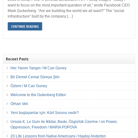
want to focus on the most important question of all,” wrote Facebook CEO
Mark Zuckerberg. “Are we building the world we all want?” The “social
infrastructure” built by the company […]
CONTINUE READING
Recent Posts
Her Yanım Yangın / M Can Guney
Bir Demet Cemal Süreya Şiiri
Özlem / M Can Guney
Welcome to the Gutenberg Editor
Orhan Veli
Yeni başlayanlar için: Kürt Sorunu nedir?
Ursula K. Le Guin ile İktidar, Baskı, Özgürlük Üzerine / on Power,
Oppression, Freedom / MARIA POPOVA
20 Life Lessons from Native Americans / Hayley Anderton