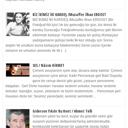
BİZ İKİMİZ İKİ KARDEŞ /Muzaffer İlhan ERDOST
BİZ İKİMİZ İKİ KARDEŞ /Muzaffer İlhan ERDOST (Bir
Fotoğraf Altı İçin) Ve biz geleceğiz bir gün, biz ikimiz İki
kardeş Duracağız Fotoğrafımızda durduğumuz gibi Benim
ellerimde kelepçe Yüzümde yapay bir gülüş (Kelepçeyi
yadırgamanın gülüşü belki İlk kez olduğu için Sonra
alıştım Ve unuttum sonra kelepçeyi bileklerimde) Senin yüzün İçerde
olmanın ve umudun arasında Ve ilk […]
SES / Nâzım HİKMET
Çeneni avuçlarının içine alıp, duvara dalıp kalma!. Çeneni
avuçlarının içine alma!. Kalk! Pencereye gel! Bak! Dışarda
gece bir cenup denizi gibi güzel, çarpıyor pencerene
dalgaları.. Gel! Dinle havaları: havalar seslerin yoludur, havalar seslerle
doludur: toprağın, suyun, yıldızların ve bizim seslerimizle… Pencereye gel!
Havaları dinle bir: Sesimiz yanındadır, sesimiz seninledir…
Gidersen Yıkılır Bu Kent / Ahmet Telli
Gidersen yıkılır bu kent, kuşlar da giderBir nehir gibi
susarım yüzünün deltasındaYanlış adreslerdeydik,
kimliksizdik belkiSarışın bir şaşkınlık olurdu bütün