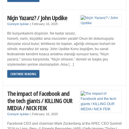
Niçin Yazarız? / John Updike
Güneyin Işıkları
|
February 16, 2025
Bir kurşunkalemi düşünün. Ne kadar sessiz,
hünerli, narin, küçüktür ama mucizeler yaratır! Onun bir dokunuşuyla
dünyalar vücut bulur; tehlikesiz bir kaplan, ağırlığı olmayan buharlı bir
silindir, masrafsız bir saray. John Updike Konu başlığım, bu sanat
festivalinde kendimi kısaca anlatma olanağı sunuyor bana; “Niçin
yazarız,” sorusu karşısında, “Niçin olmasın,” demeli ve başka şey
söylemeden yerime oturmalıydım. Ama […]
CONTINUE READING
The impact of Facebook and
the tech giants / KILLING OUR
MEDIA / NICK FEIK
Güneyin Işıkları
|
February 16, 2025
Facebook CEO and chairman Mark Zuckerberg at the APEC CEO Summit
2016 in Lima, Peru. © Ernesto Benavides / AFP / Getty Images “Today I