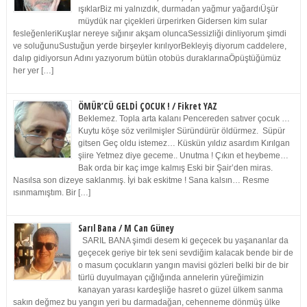
ışıklarBiz mi yalnızdık, durmadan yağmur yağardıÜşür
müydük nar çiçekleri ürperirken Gidersen kim sular
fesleğenleriKuşlar nereye sığınır akşam oluncaSessizliği dinliyorum şimdi
ve soluğunuSustuğun yerde birşeyler kırılıyorBekleyiş diyorum caddelere,
dalıp gidiyorsun Adını yazıyorum bütün otobüs duraklarınaÖpüştüğümüz
her yer […]
ÖMÜR’CÜ GELDİ ÇOCUK ! / Fikret YAZ
Beklemez. Topla arta kalanı Pencereden satıver çocuk …
Kuytu köşe söz verilmişler Süründürür öldürmez. Süpür
gitsen Geç oldu istemez… Küskün yıldız asardım Kırılgan
şiire Yetmez diye geceme.. Unutma ! Çıkın et heybeme…
Bak orda bir kaç imge kalmış Eski bir Şair’den miras.
Nasılsa son dizeye saklanmış. İyi bak eskitme ! Sana kalsın… Resme
ısınmamıştım. Bir […]
Sarıl Bana / M Can Güney
SARIL BANA şimdi desem ki geçecek bu yaşananlar da
geçecek geriye bir tek seni sevdiğim kalacak bende bir de
o masum çocukların yangın mavisi gözleri belki bir de bir
türlü duyulmayan çığlığında annelerin yüreğimizin
kanayan yarası kardeşliğe hasret o güzel ülkem sanma
sakın değmez bu yangın yeri bu darmadağan, cehenneme dönmüş ülke