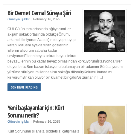
Bir Demet Cemal Süreya Şiiri
Güneyin Işıkları
|
February 16, 2025
GÜLGülün tam ortasında ağlıyorumHer
akşam sokak ortasında öldükçeÖnümü
arkamı bilmiyorumAzaldığını duyup duyup
karanlıktaBeni ayakta tutan gözlerinin
Ellerini alıyorum sabaha kadar
seviyorumEllerin beyaz tekrar beyaz tekrar
beyazEllerinin bu kadar beyaz olmasından korkuyorumİstasyonda tiren
oluyor birazBen bazan istasyonu bulamayan bir adamım Gülü alıyorum
yüzüme sürüyorumHer nasılsa sokağa düşmüşKolumu kanadımı
kırıyorumBir kan oluyor bir kıyamet bir çalgıVe zurnanın […]
CONTINUE READING
Yeni başlayanlar için: Kürt
Sorunu nedir?
Güneyin Işıkları
|
February 16, 2025
Kürt Sorununu silahsız, şiddetsiz, çatışmasız