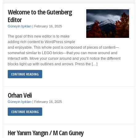
Welcome to the Gutenberg
Editor
Güneyin Işıkları
|
February 16, 2025
The goal of this new editor is to make
adding rich content to WordPress simple
and enjoyable. This whole post is composed of pieces of content—
somewhat similar to LEGO bricks—that you can move around and
interact with. Move your cursor around and you’ll notice the different
blocks light up with outlines and arrows. Press the […]
CONTINUE READING
Orhan Veli
Güneyin Işıkları
|
February 16, 2025
CONTINUE READING
Her Yanım Yangın / M Can Guney