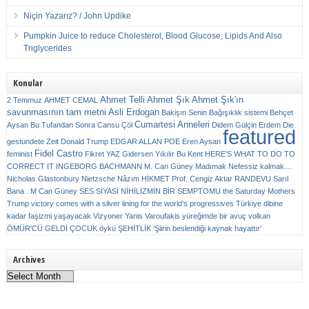
Niçin Yazarız? / John Updike
Pumpkin Juice to reduce Cholesterol, Blood Glucose, Lipids And Also
Triglycerides
Konular
Ahmet Telli
Ahmet Şık
Ahmet Şık'ın
2 Temmuz
AHMET CEMAL
savunmasının tam metni
Asli Erdogan
Bakişın Senin
Bağışıklık sistemi
Behçet
Cumartesi Anneleri
Aysan
Bu Tufandan Sonra
Cansu Çöl
Didem Gülçin Erdem
Die
featured
gestundete Zeit
Donald Trump
EDGAR ALLAN POE
Eren Aysan
Fidel Castro
feminist
Fikret YAZ
Gidersen Yıkılır Bu Kent
HERE’S WHAT TO DO TO
CORRECT IT
INGEBORG BACHMANN
M. Can Güney
Madımak
Nefessiz kalmak…
Nicholas Glastonbury
Nietzsche
Nâzım HİKMET
Prof. Cengiz Aktar
RANDEVU
Sarıl
Bana . M Can Güney
SES
SİYASİ NİHİLİZMİN BİR SEMPTOMU
the Saturday Mothers
Trump victory comes with a silver lining for the world’s progressives
Türkiye dibine
kadar faşizmi yaşayacak
Vizyoner
Yanis Varoufakis
yüreğimde bir avuç volkan
ÖMÜR'CÜ GELDİ ÇOCUK
öykü
ŞEHİTLİK
‘Şiirin beslendiği kaynak hayattır’
Archives
Archives