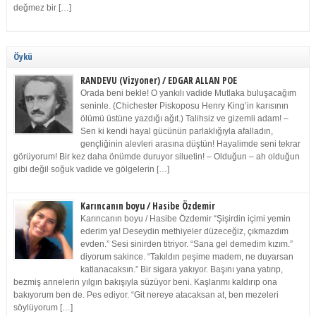
değmez bir […]
Öykü
RANDEVU (Vizyoner) / EDGAR ALLAN POE
Orada beni bekle! O yankılı vadide Mutlaka buluşacağım
seninle. (Chichester Piskoposu Henry King’in karısının
ölümü üstüne yazdığı ağıt.) Talihsiz ve gizemli adam! –
Sen ki kendi hayal gücünün parlaklığıyla afalladın,
gençliğinin alevleri arasına düştün! Hayalimde seni tekrar
görüyorum! Bir kez daha önümde duruyor siluetin! – Olduğun – ah olduğun
gibi değil soğuk vadide ve gölgelerin […]
Karıncanın boyu / Hasibe Özdemir
Karıncanın boyu / Hasibe Özdemir “Şişirdin içimi yemin
ederim ya! Deseydin methiyeler düzeceğiz, çıkmazdım
evden.” Sesi sinirden titriyor. “Sana gel demedim kızım.”
diyorum sakince. “Takıldın peşime madem, ne duyarsan
katlanacaksın.” Bir sigara yakıyor. Başını yana yatırıp,
bezmiş annelerin yılgın bakışıyla süzüyor beni. Kaşlarımı kaldırıp ona
bakıyorum ben de. Pes ediyor. “Git nereye atacaksan at, ben mezeleri
söylüyorum […]