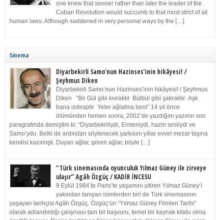
one knew that sooner rather than later the leader of the
Cuban Revolution would succumb to that most strict of all
human laws. Although saddened in very personal ways by the […]
Sinema
Diyarbekirli Samo’nun Hazinses’inin hikâyesi! /
Şeyhmus Diken
Diyarbekirli Samo’nun Hazinses’inin hikâyesi! / Şeyhmus
Diken “Bir Gül gibi kıvraktır Bülbül gibi şakraktır Aşk
bana ızdıraptır Yeter ağlatma beni” 14 yıl önce
ölümünden hemen sonra, 2002’de yazdığım yazının son
paragrafında demiştim ki: “Diyarbekirliydi, Ermeniydi, hazin sesliydi ve
Samo’ydu. Belki de ardından söylenecek şarkısını yıllar evvel mezar taşına
kendisi kazımıştı. Duyan ağlar, gören ağlar, böyle […]
“Türk sinemasında oyunculuk Yılmaz Güney ile zirveye
ulaşır” Agâh Özgüç / KADİR İNCESU
9 Eylül 1984’te Paris’te yaşamını yitiren Yılmaz Güney’i
yakından tanıyan isimlerden biri de Türk sinemasının
yaşayan tarihçisi Agâh Özgüç. Özgüç’ün “Yılmaz Güney Filmleri Tarihi”
olarak adlandırdığı çalışması tam bir başvuru, temel bir kaynak kitabı olma