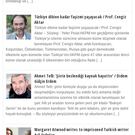
birlikteliği ve […]
Türkiye dibine kadar faşizmi yaşayacak / Prof. Cengiz
Aktar
Türkiye dibine kadar faşizmi yaşayacak / Prof. Cengiz
Aktar – Söyleşi : Yeter Polat AKPM’nin geçtiğimiz günlerde
Türkiye’yi izleme sürecine almasını küme düşmek olarak
tanımlayan Prof. Cengiz Aktar, artık Azerbaycan,
Kırgızistan, Özbekistan, Türkmenistan, Rusya gibi gayri demokratik
ülkelerle aynı kümede olan Türkiye’nin AKPM üyesi 47 ülke arasından ikinci
küme olarak sıraladığı 9 ülkesinden biri olduğunu ifade […]
Ahmet Telli: ‘Şiirin beslendiği kaynak hayattır’ / Didem
Gülçin Erdem
Ahmet Telli, şiirin tümüyle duygu ya da düşünceden
oluşmadığını vurgulayan, bu edebi türü anlama değil
anlamlandırma üzerine bir etkinlik olarak tanımlayan bir
şair. Altı yıl aradan sonra gelen yeni şiir kitabı “Bakışın
Senin” ile de bunu yeniden kanıtlıyor. Telli ile yeni kitabını, şiiri ve şiire dahil
hayatı konuştuk. – Bu söyleşiyi yeryüzündeki en iyi okurlarınızdan […]
Margaret Atwood writes to imprisoned Turkish writer