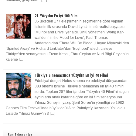
anlatırım, geliyorum.” […]
21. Yüzyılın En İyi 100 Filmi
36 ülkeden 177 eleştirmenin seçimlerine göre yapılan
listenin ilk sırasında David Lynch’in sürrealist başyapıtı
‘Mulholland Drive’ yer aldı. Ünlü yönetmeni Wong Kar-
wai’den ‘In the Mood for Love’, Paul Thomas
Anderson’dan ‘There Will Be Blood’, Hayao Miyazaki’den
‘Spirited Away’ ve Richard Linklater’dan ‘Boyhood’ izledi. Listeye
Türkiye’den senaryosunu Ercan Kesal, Ebru Ceylan ve Nuri Bilgi Ceylan’ın
kaleme […]
Türkiye Sinemasında Yüzyılın En İyi 40 Filmi
Edebiyat dergisi Notos sinema ve edebiyat dünyasından
383 önemli ismine Türkiye sinemasının en iyi 40 filmini
sordu. Toplam 287 film içinden ‘Yüzyılın 40 Filmi’ni seçen
aydınların ortak kararına göre en iyi film senaryosunu
Yılmaz Güney’in yazıp Şerif Gören’in yönettiği ve 1982
Cannes Film Festival’inde büyük ödül Altın Palmiye’yi kazanan ‘Yol’ oldu.
Listede Yılmaz Güney’in 3 […]
Son Eklenenler