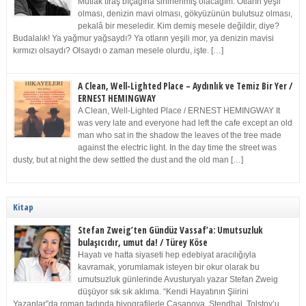
Mutlak tıraş bıçağına sinirlenmiş olacağım. Otların yeşil
olması, denizin mavi olması, gökyüzünün bulutsuz olması,
pekalâ bir meseledir. Kim demiş mesele değildir, diye?
Budalalık! Ya yağmur yağsaydı? Ya otların yeşili mor, ya denizin mavisi
kırmızı olsaydı? Olsaydı o zaman mesele olurdu, işte. […]
A Clean, Well-Lighted Place – Aydınlık ve Temiz Bir Yer /
ERNEST HEMINGWAY
A Clean, Well-Lighted Place / ERNEST HEMINGWAY It
was very late and everyone had left the cafe except an old
man who sat in the shadow the leaves of the tree made
against the electric light. In the day time the street was
dusty, but at night the dew settled the dust and the old man […]
Kitap
Stefan Zweig’ten Gündüz Vassaf’a: Umutsuzluk
bulaşıcıdır, umut da! / Türey Köse
Hayatı ve hatta siyaseti hep edebiyat aracılığıyla
kavramak, yorumlamak isteyen bir okur olarak bu
umutsuzluk günlerinde Avusturyalı yazar Stefan Zweig
düşüyor sık sık aklıma. “Kendi Hayatının Şiirini
Yazanlar”da roman tadında biyografilerle Casanova, Stendhal, Tolstoy’u