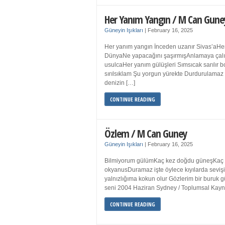
Her Yanım Yangın / M Can Gune
Güneyin Işıkları
|
February 16, 2025
Her yanım yangın İnceden uzanır Sivas’aHer
DünyaNe yapacağını şaşırmışAnlamaya çalışır
usulcaHer yanım gülüşleri Sımsıcak sarılır
sırılsıklam Şu yorgun yürekte Durdurulamaz 
denizin […]
CONTINUE READING
Özlem / M Can Guney
Güneyin Işıkları
|
February 16, 2025
Bilmiyorum gülümKaç kez doğdu güneşKaç kez
okyanusDuramaz işte öylece kıyılarda sevişi
yalnızlığıma kokun olur Gözlerim bir bur
seni 2004 Haziran Sydney / Toplumsal Ka
CONTINUE READING