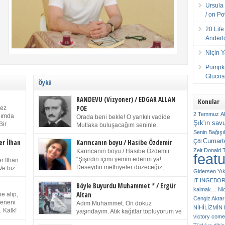
Ursula 
/ on P
20 Lif
Andert
Niçin 
Pumpki
Glucose
Öykü
RANDEVU (Vizyoner) / EDGAR ALLAN
Konular
POE
kez
2 Temmuz
A
anımda
Orada beni bekle! O yankılı vadide
Şık'ın sav
Bir
Mutlaka buluşacağım seninle.
ıp
Senin
Bağışı
(Chichester Piskoposu Henry King’in
m bir
Cumarte
karısının ölümü üstüne yazdığı ağıt.) Talihsiz ve
Çöl
er İlhan
Karıncanın boyu / Hasibe Özdemir
gizemli adam! – Sen ki kendi hayal gücünün
Zeit
Donald 
Karıncanın boyu / Hasibe Özdemir
feat
ziran
parlaklığıyla afalladın, gençliğinin alevleri arasına
“Şişirdin içimi yemin ederim ya!
r İlhan
düştün! Hayalimde seni tekrar görüyorum! Bir kez
Deseydin methiyeler düzeceğiz,
Ve biz
Gidersen Yık
daha önümde duruyor siluetin! – Olduğun – ah
çıkmazdım evden.” Sesi sinirden
 kardeş
IT
INGEBO
olduğun gibi değil soğuk vadide ve gölgelerin […]
titriyor. “Sana gel demedim kızım.” diyorum sakince.
Benim
Böyle Buyurdu Muhammet * / Ergür
kalmak…
Ni
“Takıldın peşime madem, ne duyarsan
Altan
e alıp,
Cengiz Aktar
katlanacaksın.” Bir sigara yakıyor. Başını yana yatırıp,
 olduğu
Çeneni
Adım Muhammet. On dokuz
bezmiş annelerin yılgın bakışıyla süzüyor beni.
NİHİLİZMİ
. Kalk!
yaşındayım. Atık kağıtlar topluyorum ve
Kaşlarımı kaldırıp ona bakıyorum ben de. Pes ediyor.
victory comes
ışarda
Kızılay`dan Ulus`a kadar üç kez
“Git nereye atacaksan at, ben mezeleri söylüyorum