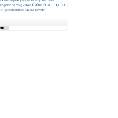
ne kadar faşizmi yaşayacak
Vizyoner
Yanis
üreğimde bir avuç volkan
ÖMÜR'CÜ GELDİ ÇOCUK
LİK
‘Şiirin beslendiği kaynak hayattır’