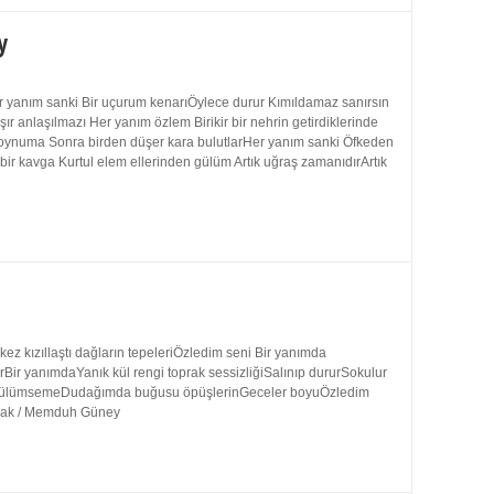
y
 yanım sanki Bir uçurum kenarıÖylece durur Kımıldamaz sanırsın
 anlaşılmazı Her yanım özlem Birikir bir nehrin getirdiklerinde
 boynuma Sonra birden düşer kara bulutlarHer yanım sanki Öfkeden
bir kavga Kurtul elem ellerinden gülüm Artık uğraş zamanıdırArtık
 kızıllaştı dağların tepeleriÖzledim seni Bir yanımda
rBir yanımdaYanık kül rengi toprak sessizliğiSalınıp dururSokulur
uk gülümsemeDudağımda buğusu öpüşlerinGeceler boyuÖzledim
ynak / Memduh Güney