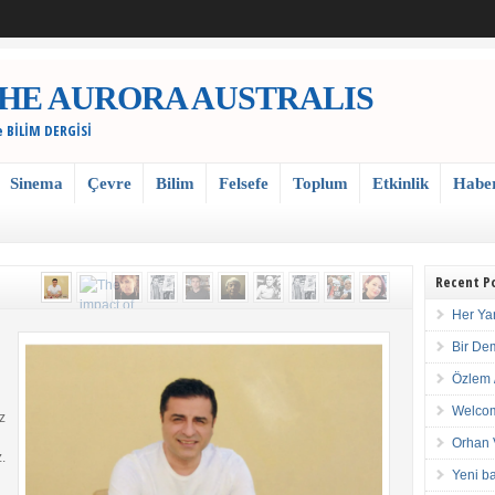
 / THE AURORA AUSTRALIS
e BİLİM DERGİSİ
Sinema
Çevre
Bilim
Felsefe
Toplum
Etkinlik
Habe
Recent P
Her Ya
Bir De
Özlem 
Welcom
z
Orhan 
.
Yeni ba