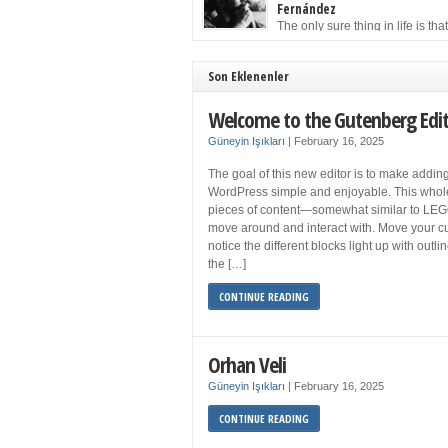
to solution may well be to get more sleep but 
Fernández
you get your 8 hours a night and still feel fati
The only sure thing in life is tha
when your […]
must die. Having seen the occa
images of the frail Fidel Castro at 90, one kne
sooner rather than later the leader of the Cu
Son Eklenenler
Revolution would succumb to that most strict o
human laws. Although saddened in very pers
Welcome to the Gutenberg Edi
ways by the […]
Güneyin Işıkları
|
February 16, 2025
The goal of this new editor is to make adding
WordPress simple and enjoyable. This whol
pieces of content—somewhat similar to LEG
move around and interact with. Move your cu
notice the different blocks light up with outl
the […]
CONTINUE READING
Orhan Veli
Güneyin Işıkları
|
February 16, 2025
CONTINUE READING