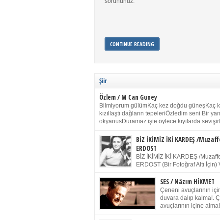
sorununuz.
CONTINUE READING
Şiir
Özlem / M Can Guney
Bilmiyorum gülümKaç kez doğdu güneşKaç 
kızıllaştı dağların tepeleriÖzledim seni Bir y
okyanusDuramaz işte öylece kıyılarda sevişir
yanımdaYanık kül rengi toprak sessizliğiSalın
dururSokulur yalnızlığıma kokun olur Gözleri
BİZ İKİMİZ İKİ KARDEŞ /Muzaff
buruk gülümsemeDudağımda buğusu
ERDOST
öpüşlerinGeceler boyuÖzledim seni 2004 Ha
BİZ İKİMİZ İKİ KARDEŞ /Muzaffe
Sydney / Toplumsal Kaynak / Memduh Güney
ERDOST (Bir Fotoğraf Altı İçin) 
geleceğiz bir gün, biz ikimiz İki
Duracağız Fotoğrafımızda durduğumuz gibi 
SES / Nâzım HİKMET
ellerimde kelepçe Yüzümde yapay bir gülüş
Çeneni avuçlarının için
(Kelepçeyi yadırgamanın gülüşü belki İlk kez
duvara dalıp kalma!. 
için Sonra alıştım Ve unuttum sonra kelepçeyi
avuçlarının içine alma!
bileklerimde) Senin yüzün İçerde olmanın ve
Pencereye gel! Bak! D
umudun arasında Ve ilk […]