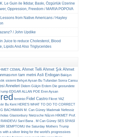
K. Le Guin ile İktidar, Baskı, Özgürlük Üzerine
ower, Oppression, Freedom / MARIA POPOVA
e Lessons from Native Americans / Hayley
on
Yazarız? / John Updike
n Juice to reduce Cholesterol, Blood
, Lipids And Also Triglycerides
Ahmet Telli
Ahmet Şık
Ahmet
HMET CEMAL
unmasının tam metni
Asli Erdogan
Bakişın
klık sistemi
Behçet Aysan
Bu Tufandan Sonra
Cansu
si Anneleri
Didem Gülçin Erdem
Die gestundete
Trump
EDGAR ALLAN POE
Eren Aysan
ured
Fidel Castro
feminist
Fikret YAZ
ılır Bu Kent
HERE’S WHAT TO DO TO CORRECT
RG BACHMANN
M. Can Güney
Madımak
Nefessiz
cholas Glastonbury
Nietzsche
Nâzım HİKMET
Prof.
RANDEVU
Sarıl Bana . M Can Güney
SES
SİYASİ
N BİR SEMPTOMU
the Saturday Mothers
Trump
 with a silver lining for the world’s progressives