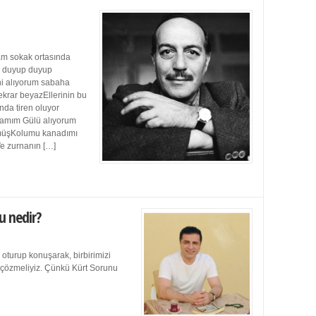
m sokak ortasında
ı duyup duyup
ini alıyorum sabaha
ekrar beyazEllerinin bu
da tiren oluyor
damım Gülü alıyorum
müşKolumu kanadımı
Ve zurnanın […]
u nedir?
 oturup konuşarak, birbirimizi
e çözmeliyiz. Çünkü Kürt Sorunu