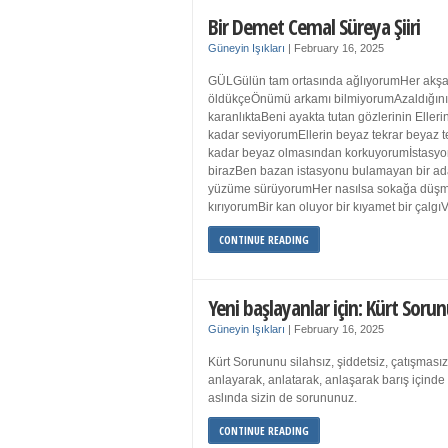
Bir Demet Cemal Süreya Şiiri
Güneyin Işıkları
|
February 16, 2025
GÜLGülün tam ortasında ağlıyorumHer akşa
öldükçeÖnümü arkamı bilmiyorumAzaldığın
karanlıktaBeni ayakta tutan gözlerinin Eller
kadar seviyorumEllerin beyaz tekrar beyaz t
kadar beyaz olmasından korkuyorumİstasyon
birazBen bazan istasyonu bulamayan bir a
yüzüme sürüyorumHer nasılsa sokağa düş
kırıyorumBir kan oluyor bir kıyamet bir çalgı
CONTINUE READING
Yeni başlayanlar için: Kürt Sorun
Güneyin Işıkları
|
February 16, 2025
Kürt Sorununu silahsız, şiddetsiz, çatışmasız
anlayarak, anlatarak, anlaşarak barış içind
aslında sizin de sorununuz.
CONTINUE READING