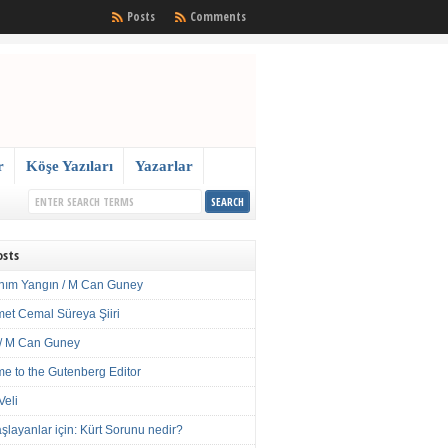
Posts
Comments
r
Köşe Yazıları
Yazarlar
osts
nım Yangın / M Can Guney
met Cemal Süreya Şiiri
/ M Can Guney
e to the Gutenberg Editor
Veli
şlayanlar için: Kürt Sorunu nedir?