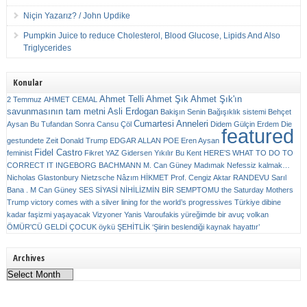
Niçin Yazarız? / John Updike
Pumpkin Juice to reduce Cholesterol, Blood Glucose, Lipids And Also
Triglycerides
Konular
Ahmet Telli
Ahmet Şık
Ahmet Şık'ın
2 Temmuz
AHMET CEMAL
savunmasının tam metni
Asli Erdogan
Bakişın Senin
Bağışıklık sistemi
Behçet
Cumartesi Anneleri
Aysan
Bu Tufandan Sonra
Cansu Çöl
Didem Gülçin Erdem
Die
featured
gestundete Zeit
Donald Trump
EDGAR ALLAN POE
Eren Aysan
Fidel Castro
feminist
Fikret YAZ
Gidersen Yıkılır Bu Kent
HERE’S WHAT TO DO TO
CORRECT IT
INGEBORG BACHMANN
M. Can Güney
Madımak
Nefessiz kalmak…
Nicholas Glastonbury
Nietzsche
Nâzım HİKMET
Prof. Cengiz Aktar
RANDEVU
Sarıl
Bana . M Can Güney
SES
SİYASİ NİHİLİZMİN BİR SEMPTOMU
the Saturday Mothers
Trump victory comes with a silver lining for the world’s progressives
Türkiye dibine
kadar faşizmi yaşayacak
Vizyoner
Yanis Varoufakis
yüreğimde bir avuç volkan
ÖMÜR'CÜ GELDİ ÇOCUK
öykü
ŞEHİTLİK
‘Şiirin beslendiği kaynak hayattır’
Archives
Archives