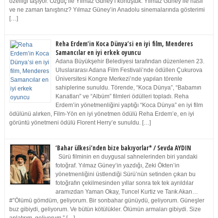
özelliği taşıyor. Özgüç ile Yılmaz Güney’i konuştuk. Yılmaz Güney ile nasıl
ve ne zaman tanıştınız? Yılmaz Güney’in Anadolu sinemalarında gösterimi
[…]
Reha Erdem’in Koca Dünya’si en iyi film, Menderes
Samancılar en iyi erkek oyuncu
Adana Büyükşehir Belediyesi tarafından düzenlenen 23.
Uluslararası Adana Film Festivali’nde ödüllen Çukurova
Üniversitesi Kongre Merkezi’nde yapılan törenle
sahiplerine sunuldu. Törende, “Koca Dünya”, “Babamın
Kanatları” ve “Albüm” filmleri ödülleri topladı. Reha
Erdem’in yönetmenliğini yaptığı “Koca Dünya” en iyi film
ödülünü alırken, Film-Yön en iyi yönetmen ödülü Reha Erdem’e, en iyi
görüntü yönetmeni ödülü Florent Herry’e sunuldu. […]
‘Bahar ülkesi’nden bize bakıyorlar* / Sevda AYDIN
Sürü filminin en duygusal sahnelerinden biri yandaki
fotoğraf. Yılmaz Güney’in yazdığı, Zeki Ökten’in
yönetmenliğini üstlendiği Sürü’nün setinden çıkan bu
fotoğrafın çekilmesinden yıllar sonra tek tek ayrıldılar
aramızdan Yaman Okay, Tuncel Kurtiz ve Tarık Akan…
#”Ölümü gömdüm, geliyorum. Bir sonbahar günüydü, geliyorum. Güneşler
buz gibiydi, geliyorum. Ve bütün kötülükler. Ölümün armaları gibiydi. Size