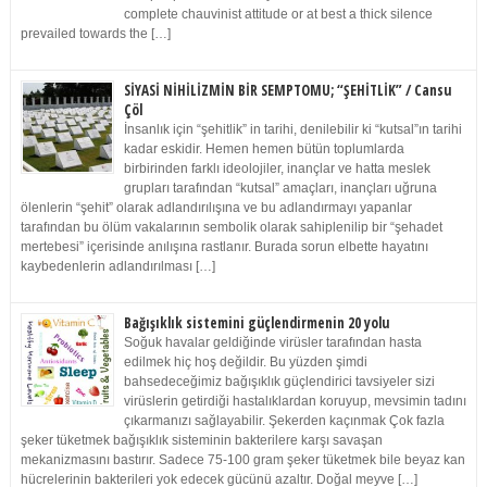
complete chauvinist attitude or at best a thick silence
prevailed towards the […]
SİYASİ NİHİLİZMİN BİR SEMPTOMU; “ŞEHİTLİK” / Cansu
Çöl
İnsanlık için “şehitlik” in tarihi, denilebilir ki “kutsal”ın tarihi
kadar eskidir. Hemen hemen bütün toplumlarda
birbirinden farklı ideolojiler, inançlar ve hatta meslek
grupları tarafından “kutsal” amaçları, inançları uğruna
ölenlerin “şehit” olarak adlandırılışına ve bu adlandırmayı yapanlar
tarafından bu ölüm vakalarının sembolik olarak sahiplenilip bir “şehadet
mertebesi” içerisinde anılışına rastlanır. Burada sorun elbette hayatını
kaybedenlerin adlandırılması […]
Bağışıklık sistemini güçlendirmenin 20 yolu
Soğuk havalar geldiğinde virüsler tarafından hasta
edilmek hiç hoş değildir. Bu yüzden şimdi
bahsedeceğimiz bağışıklık güçlendirici tavsiyeler sizi
virüslerin getirdiği hastalıklardan koruyup, mevsimin tadını
çıkarmanızı sağlayabilir. Şekerden kaçınmak Çok fazla
şeker tüketmek bağışıklık sisteminin bakterilere karşı savaşan
mekanizmasını bastırır. Sadece 75-100 gram şeker tüketmek bile beyaz kan
hücrelerinin bakterileri yok edecek gücünü azaltır. Doğal meyve […]