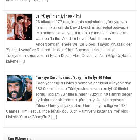
anlatırım, geliyorum.” […]
21. Yüzyılın En İyi 100 Filmi
36 ülkeden 177 eleştirmenin seçimlerine göre yapılan
listenin ilk sırasında David Lynch’in sürrealist başyapıtı
‘Mulholland Drive’ yer aldı. Ünlü yönetmeni Wong Kar-
wai’den ‘In the Mood for Love’, Paul Thomas
Anderson’dan ‘There Will Be Blood’, Hayao Miyazaki’den
‘Spirited Away’ ve Richard Linklater’dan ‘Boyhood’ izledi. Listeye
Türkiye’den senaryosunu Ercan Kesal, Ebru Ceylan ve Nuri Bilgi Ceylan’ın
kaleme […]
Türkiye Sinemasında Yüzyılın En İyi 40 Filmi
Edebiyat dergisi Notos sinema ve edebiyat dünyasından
383 önemli ismine Türkiye sinemasının en iyi 40 filmini
sordu. Toplam 287 film içinden ‘Yüzyılın 40 Filmi’ni seçen
aydınların ortak kararına göre en iyi film senaryosunu
Yılmaz Güney’in yazıp Şerif Gören’in yönettiği ve 1982
Cannes Film Festival’inde büyük ödül Altın Palmiye’yi kazanan ‘Yol’ oldu.
Listede Yılmaz Güney’in 3 […]
Son Eklenenler