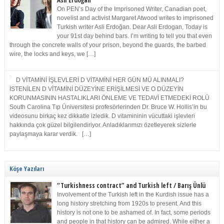
Asli Erdoğan
On PEN’s Day of the Imprisoned Writer, Canadian poet,
novelist and activist Margaret Atwood writes to imprisoned
Turkish writer Asli Erdoğan. Dear Asli Erdogan, Today is
your 91st day behind bars. I’m writing to tell you that even
through the concrete walls of your prison, beyond the guards, the barbed
wire, the locks and keys, we […]
D VİTAMİNİ İŞLEVLERİ D VİTAMİNİ HER GÜN MÜ ALINMALI?
İSTENİLEN D VİTAMİNİ DÜZEYİNE ERİŞİLMESİ VE O DÜZEYİN
KORUNMASININ HASTALIKLARI ÖNLEME VE TEDAVİ ETMEDEKİ ROLÜ
South Carolina Tıp Üniversitesi profesörlerinden Dr. Bruce W. Hollis’in bu
videosunu birkaç kez dikkatle izledik. D vitamininin vücuttaki işlevleri
hakkında çok güzel bilgilendiriyor. Anladıklarımızı özetleyerek sizlerle
paylaşmaya karar verdik. […]
Köşe Yazıları
“Turkishness contract” and Turkish left / Barış Ünlü
Involvement of the Turkish left in the Kurdish issue has a
long history stretching from 1920s to present. And this
history is not one to be ashamed of. In fact, some periods
and people in that history can be admired. While either a