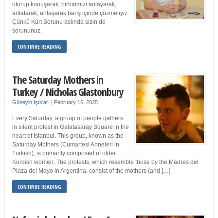
oturup konuşarak, birbirimizi anlayarak,
anlatarak, anlaşarak barış içinde çözmeliyiz.
Çünkü Kürt Sorunu aslında sizin de
sorununuz.
CONTINUE READING
The Saturday Mothers in
Turkey / Nicholas Glastonbury
Güneyin Işıkları
|
February 16, 2025
Every Saturday, a group of people gathers
in silent protest in Galatasaray Square in the
heart of Istanbul. This group, known as the
Saturday Mothers (Cumartesi Anneleri in
Turkish), is primarily composed of older
Kurdish women. The protests, which resemble those by the Madres del
Plaza del Mayo in Argentina, consist of the mothers (and […]
CONTINUE READING