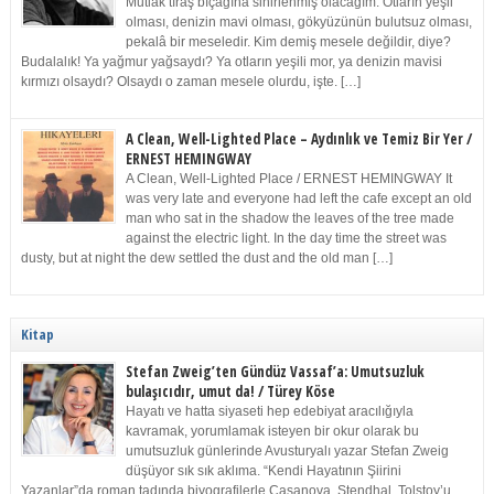
Mutlak tıraş bıçağına sinirlenmiş olacağım. Otların yeşil
olması, denizin mavi olması, gökyüzünün bulutsuz olması,
pekalâ bir meseledir. Kim demiş mesele değildir, diye?
Budalalık! Ya yağmur yağsaydı? Ya otların yeşili mor, ya denizin mavisi
kırmızı olsaydı? Olsaydı o zaman mesele olurdu, işte. […]
A Clean, Well-Lighted Place – Aydınlık ve Temiz Bir Yer /
ERNEST HEMINGWAY
A Clean, Well-Lighted Place / ERNEST HEMINGWAY It
was very late and everyone had left the cafe except an old
man who sat in the shadow the leaves of the tree made
against the electric light. In the day time the street was
dusty, but at night the dew settled the dust and the old man […]
Kitap
Stefan Zweig’ten Gündüz Vassaf’a: Umutsuzluk
bulaşıcıdır, umut da! / Türey Köse
Hayatı ve hatta siyaseti hep edebiyat aracılığıyla
kavramak, yorumlamak isteyen bir okur olarak bu
umutsuzluk günlerinde Avusturyalı yazar Stefan Zweig
düşüyor sık sık aklıma. “Kendi Hayatının Şiirini
Yazanlar”da roman tadında biyografilerle Casanova, Stendhal, Tolstoy’u