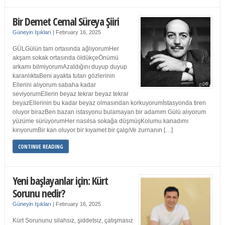
Bir Demet Cemal Süreya Şiiri
Güneyin Işıkları
|
February 16, 2025
GÜLGülün tam ortasında ağlıyorumHer
akşam sokak ortasında öldükçeÖnümü
arkamı bilmiyorumAzaldığını duyup duyup
karanlıktaBeni ayakta tutan gözlerinin
Ellerini alıyorum sabaha kadar
seviyorumEllerin beyaz tekrar beyaz tekrar
beyazEllerinin bu kadar beyaz olmasından korkuyorumİstasyonda tiren
oluyor birazBen bazan istasyonu bulamayan bir adamım Gülü alıyorum
yüzüme sürüyorumHer nasılsa sokağa düşmüşKolumu kanadımı
kırıyorumBir kan oluyor bir kıyamet bir çalgıVe zurnanın […]
CONTINUE READING
Yeni başlayanlar için: Kürt
Sorunu nedir?
Güneyin Işıkları
|
February 16, 2025
Kürt Sorununu silahsız, şiddetsiz, çatışmasız