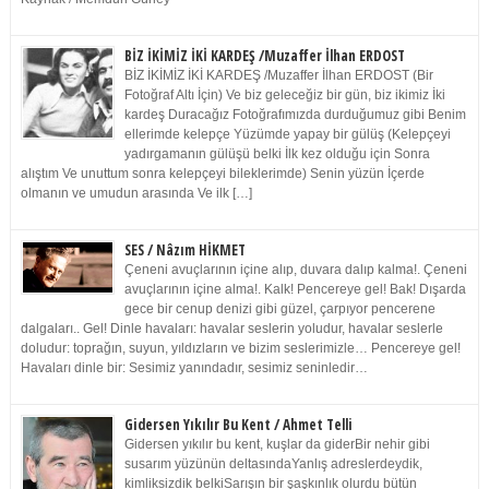
BİZ İKİMİZ İKİ KARDEŞ /Muzaffer İlhan ERDOST
BİZ İKİMİZ İKİ KARDEŞ /Muzaffer İlhan ERDOST (Bir
Fotoğraf Altı İçin) Ve biz geleceğiz bir gün, biz ikimiz İki
kardeş Duracağız Fotoğrafımızda durduğumuz gibi Benim
ellerimde kelepçe Yüzümde yapay bir gülüş (Kelepçeyi
yadırgamanın gülüşü belki İlk kez olduğu için Sonra
alıştım Ve unuttum sonra kelepçeyi bileklerimde) Senin yüzün İçerde
olmanın ve umudun arasında Ve ilk […]
SES / Nâzım HİKMET
Çeneni avuçlarının içine alıp, duvara dalıp kalma!. Çeneni
avuçlarının içine alma!. Kalk! Pencereye gel! Bak! Dışarda
gece bir cenup denizi gibi güzel, çarpıyor pencerene
dalgaları.. Gel! Dinle havaları: havalar seslerin yoludur, havalar seslerle
doludur: toprağın, suyun, yıldızların ve bizim seslerimizle… Pencereye gel!
Havaları dinle bir: Sesimiz yanındadır, sesimiz seninledir…
Gidersen Yıkılır Bu Kent / Ahmet Telli
Gidersen yıkılır bu kent, kuşlar da giderBir nehir gibi
susarım yüzünün deltasındaYanlış adreslerdeydik,
kimliksizdik belkiSarışın bir şaşkınlık olurdu bütün