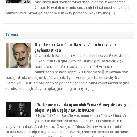
one knew that sooner rather than later the leader of the
Cuban Revolution would succumb to that most strict of all
human laws. Although saddened in very personal ways by the […]
Sinema
Diyarbekirli Samo’nun Hazinses’inin hikâyesi! /
Şeyhmus Diken
Diyarbekirli Samo’nun Hazinses’inin hikâyesi! / Şeyhmus
Diken “Bir Gül gibi kıvraktır Bülbül gibi şakraktır Aşk
bana ızdıraptır Yeter ağlatma beni” 14 yıl önce
ölümünden hemen sonra, 2002’de yazdığım yazının son
paragrafında demiştim ki: “Diyarbekirliydi, Ermeniydi, hazin sesliydi ve
Samo’ydu. Belki de ardından söylenecek şarkısını yıllar evvel mezar taşına
kendisi kazımıştı. Duyan ağlar, gören ağlar, böyle […]
“Türk sinemasında oyunculuk Yılmaz Güney ile zirveye
ulaşır” Agâh Özgüç / KADİR İNCESU
9 Eylül 1984’te Paris’te yaşamını yitiren Yılmaz Güney’i
yakından tanıyan isimlerden biri de Türk sinemasının
yaşayan tarihçisi Agâh Özgüç. Özgüç’ün “Yılmaz Güney Filmleri Tarihi”
olarak adlandırdığı çalışması tam bir başvuru, temel bir kaynak kitabı olma