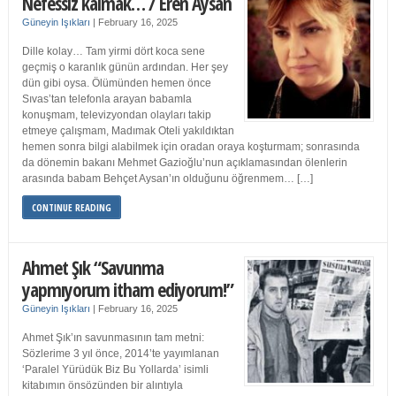
Nefessiz kalmak… / Eren Aysan
Güneyin Işıkları
|
February 16, 2025
Dille kolay… Tam yirmi dört koca sene
geçmiş o karanlık günün ardından. Her şey
dün gibi oysa. Ölümünden hemen önce
Sıvas’tan telefonla arayan babamla
konuşmam, televizyondan olayları takip
etmeye çalışmam, Madımak Oteli yakıldıktan
hemen sonra bilgi alabilmek için oradan oraya koşturmam; sonrasında
da dönemin bakanı Mehmet Gazioğlu’nun açıklamasından ölenlerin
arasında babam Behçet Aysan’ın olduğunu öğrenmem… […]
CONTINUE READING
Ahmet Şık “Savunma
yapmıyorum itham ediyorum!”
Güneyin Işıkları
|
February 16, 2025
Ahmet Şık’ın savunmasının tam metni:
Sözlerime 3 yıl önce, 2014’te yayımlanan
‘Paralel Yürüdük Biz Bu Yollarda’ isimli
kitabımın önsözünden bir alıntıyla