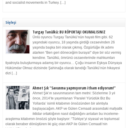
and socialist movements in Turkey. […]
Söyleşi
Turgay Tanülkü: BU RÖPORTAJI OKUMALISINIZ
Ünlü oyuncu Turgay Tanülkü’nün hayatı film gibi. 62
yaşındaki oyuncu, 18 yaşında girdiği cezaevinden 26
yaşında başka biri olarak çıkmış. Özgürlüğe ilk adımı
atarken “Ben geri döneceğim buraya!” diye bir söz vermiş
kendine. Tanülkü, ömrünü cezaevlerinde mahkumları
tiyatroyla buluşturmaya adamış bir oyuncu… Çoğu insanın Eşkıya Dünyaya
Hükümdar Olmaz dizisinde Şahinağa olarak tanıdığı Tanülkü’nün hikayesi
dizi […]
Ahmet Şık “Savunma yapmıyorum itham ediyorum!”
Ahmet Şık’ın savunmasının tam metni: Sözlerime 3 yıl
önce, 2014’te yayımlanan ‘Paralel Yürüdük Biz Bu
Yollarda’ isimli kitabımın önsözünden bir alıntıyla
başlayacağım. AKP ve Gülen Cemaati arasındaki mafyatik
iktidar ortaklığının nasıl dağıldığını anlatan bu inceleme-
araştırma kitabımın önsözü şöyle başlıyor: “Türkiye’yi siyasal ve toplumsal
olarak beraber dönüştüren iki güç olan AKP ile Gülen Cemaati’nin