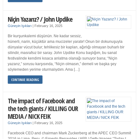
Niçin Yazarız? / John Updike
Güneyin Işıkları
|
February 16, 2025
Bir kurşunkalemi düşünün. Ne kadar sessiz,
hünerli, narin, küçüktür ama mucizeler yaratır! Onun bir dokunuşuyla
dünyalar vücut bulur; tehlikesiz bir kaplan, ağırlığı olmayan buharlı bir
silindir, masrafsız bir saray. John Updike Konu başlığım, bu sanat
festivalinde kendimi kısaca anlatma olanağı sunuyor bana; “Niçin
yazarız,” sorusu karşısında, “Niçin olmasın,” demeli ve başka şey
söylemeden yerime oturmalıydım. Ama […]
CONTINUE READING
The impact of Facebook and
the tech giants / KILLING OUR
MEDIA / NICK FEIK
Güneyin Işıkları
|
February 16, 2025
Facebook CEO and chairman Mark Zuckerberg at the APEC CEO Summit
2016 in Lima, Peru. © Ernesto Benavides / AFP / Getty Images “Today I