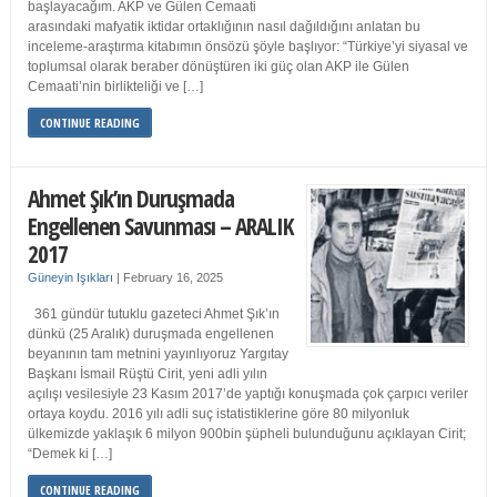
başlayacağım. AKP ve Gülen Cemaati
arasındaki mafyatik iktidar ortaklığının nasıl dağıldığını anlatan bu
inceleme-araştırma kitabımın önsözü şöyle başlıyor: “Türkiye’yi siyasal ve
toplumsal olarak beraber dönüştüren iki güç olan AKP ile Gülen
Cemaati’nin birlikteliği ve […]
CONTINUE READING
Ahmet Şık’ın Duruşmada
Engellenen Savunması – ARALIK
2017
Güneyin Işıkları
|
February 16, 2025
361 gündür tutuklu gazeteci Ahmet Şık’ın
dünkü (25 Aralık) duruşmada engellenen
beyanının tam metnini yayınlıyoruz Yargıtay
Başkanı İsmail Rüştü Cirit, yeni adli yılın
açılışı vesilesiyle 23 Kasım 2017’de yaptığı konuşmada çok çarpıcı veriler
ortaya koydu. 2016 yılı adli suç istatistiklerine göre 80 milyonluk
ülkemizde yaklaşık 6 milyon 900bin şüpheli bulunduğunu açıklayan Cirit;
“Demek ki […]
CONTINUE READING