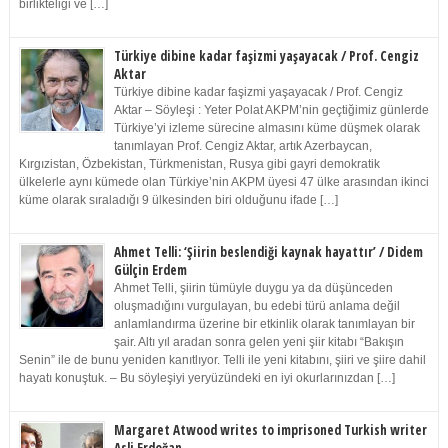
birlikteliği ve […]
Türkiye dibine kadar faşizmi yaşayacak / Prof. Cengiz
Aktar
Türkiye dibine kadar faşizmi yaşayacak / Prof. Cengiz
Aktar – Söyleşi : Yeter Polat AKPM’nin geçtiğimiz günlerde
Türkiye’yi izleme sürecine almasını küme düşmek olarak
tanımlayan Prof. Cengiz Aktar, artık Azerbaycan,
Kırgızistan, Özbekistan, Türkmenistan, Rusya gibi gayri demokratik
ülkelerle aynı kümede olan Türkiye’nin AKPM üyesi 47 ülke arasından ikinci
küme olarak sıraladığı 9 ülkesinden biri olduğunu ifade […]
Ahmet Telli: ‘Şiirin beslendiği kaynak hayattır’ / Didem
Gülçin Erdem
Ahmet Telli, şiirin tümüyle duygu ya da düşünceden
oluşmadığını vurgulayan, bu edebi türü anlama değil
anlamlandırma üzerine bir etkinlik olarak tanımlayan bir
şair. Altı yıl aradan sonra gelen yeni şiir kitabı “Bakışın
Senin” ile de bunu yeniden kanıtlıyor. Telli ile yeni kitabını, şiiri ve şiire dahil
hayatı konuştuk. – Bu söyleşiyi yeryüzündeki en iyi okurlarınızdan […]
Margaret Atwood writes to imprisoned Turkish writer