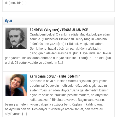
değmez bir […]
Öykü
RANDEVU (Vizyoner) / EDGAR ALLAN POE
Orada beni bekle! O yankılı vadide Mutlaka buluşacağım
seninle. (Chichester Piskoposu Henry King’in karısının
ölümü üstüne yazdığı ağıt.) Talihsiz ve gizemli adam! –
Sen ki kendi hayal gücünün parlaklığıyla afalladın,
gençliğinin alevleri arasına düştün! Hayalimde seni tekrar
görüyorum! Bir kez daha önümde duruyor siluetin! – Olduğun – ah olduğun
gibi değil soğuk vadide ve gölgelerin […]
Karıncanın boyu / Hasibe Özdemir
Karıncanın boyu / Hasibe Özdemir “Şişirdin içimi yemin
ederim ya! Deseydin methiyeler düzeceğiz, çıkmazdım
evden.” Sesi sinirden titriyor. “Sana gel demedim kızım.”
diyorum sakince. “Takıldın peşime madem, ne duyarsan
katlanacaksın.” Bir sigara yakıyor. Başını yana yatırıp,
bezmiş annelerin yılgın bakışıyla süzüyor beni. Kaşlarımı kaldırıp ona
bakıyorum ben de. Pes ediyor. “Git nereye atacaksan at, ben mezeleri
söylüyorum […]