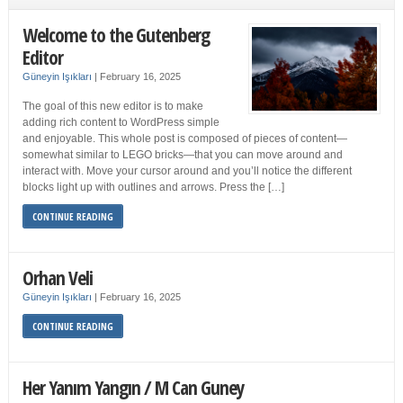
Welcome to the Gutenberg
Editor
Güneyin Işıkları
|
February 16, 2025
The goal of this new editor is to make
adding rich content to WordPress simple
and enjoyable. This whole post is composed of pieces of content—
somewhat similar to LEGO bricks—that you can move around and
interact with. Move your cursor around and you’ll notice the different
blocks light up with outlines and arrows. Press the […]
CONTINUE READING
Orhan Veli
Güneyin Işıkları
|
February 16, 2025
CONTINUE READING
Her Yanım Yangın / M Can Guney