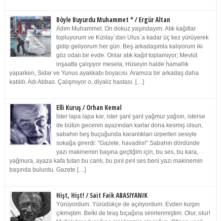
Böyle Buyurdu Muhammet * / Ergür Altan
Adım Muhammet. On dokuz yaşındayım. Atık kağıtlar
topluyorum ve Kızılay`dan Ulus`a kadar üç kez yürüyerek
gidip geliyorum her gün. Beş arkadaşımla kalıyorum iki
göz odalı bir evde. Onlar atık kağıt toplamıyor; Mevlüt
inşaatta çalışıyor mesela, Hüseyin halde hamallık
yaparken, Sidar ve Yunus ayakkabı boyacısı. Aramıza bir arkadaş daha
katıldı. Adı Abbas. Çalışmıyor o, diyaliz hastası. […]
Elli Kuruş / Orhan Kemal
İster lapa lapa kar, ister şarıl şarıl yağmur yağsın, isterse
de bütün gecenin ayazından karlar dona kesmiş olsun,
sabahın beş buçuğunda karanlıkları ürperten sesiyle
sokağa girerdi: “Gazete, havadiis!” Sabahın dördünde
yazı makinemin başına geçtiğim için, bu ses, bu kara,
yağmura, ayaza kafa tutan bu canlı, bu pırıl pırıl ses beni yazı makinemin
başında bulurdu. Gazete […]
Hişt, Hişt! / Sait Faik ABASIYANIK
Yürüyordum. Yürüdükçe de açılıyordum. Evden kızgın
çıkmıştım. Belki de tıraş bıçağına sinirlenmiştim. Olur, olur!