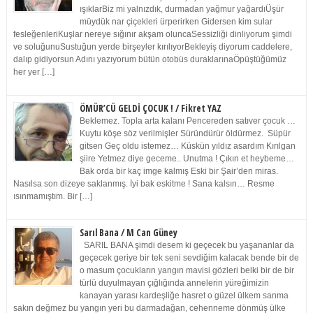
ışıklarBiz mi yalnızdık, durmadan yağmur yağardıÜşür
müydük nar çiçekleri ürperirken Gidersen kim sular
fesleğenleriKuşlar nereye sığınır akşam oluncaSessizliği dinliyorum şimdi
ve soluğunuSustuğun yerde birşeyler kırılıyorBekleyiş diyorum caddelere,
dalıp gidiyorsun Adını yazıyorum bütün otobüs duraklarınaÖpüştüğümüz
her yer […]
ÖMÜR’CÜ GELDİ ÇOCUK ! / Fikret YAZ
Beklemez. Topla arta kalanı Pencereden satıver çocuk …
Kuytu köşe söz verilmişler Süründürür öldürmez. Süpür
gitsen Geç oldu istemez… Küskün yıldız asardım Kırılgan
şiire Yetmez diye geceme.. Unutma ! Çıkın et heybeme…
Bak orda bir kaç imge kalmış Eski bir Şair’den miras.
Nasılsa son dizeye saklanmış. İyi bak eskitme ! Sana kalsın… Resme
ısınmamıştım. Bir […]
Sarıl Bana / M Can Güney
SARIL BANA şimdi desem ki geçecek bu yaşananlar da
geçecek geriye bir tek seni sevdiğim kalacak bende bir de
o masum çocukların yangın mavisi gözleri belki bir de bir
türlü duyulmayan çığlığında annelerin yüreğimizin
kanayan yarası kardeşliğe hasret o güzel ülkem sanma
sakın değmez bu yangın yeri bu darmadağan, cehenneme dönmüş ülke