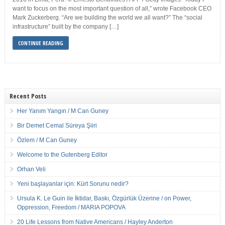
want to focus on the most important question of all,” wrote Facebook CEO
Mark Zuckerberg. “Are we building the world we all want?” The “social
infrastructure” built by the company […]
CONTINUE READING
Recent Posts
Her Yanım Yangın / M Can Guney
Bir Demet Cemal Süreya Şiiri
Özlem / M Can Guney
Welcome to the Gutenberg Editor
Orhan Veli
Yeni başlayanlar için: Kürt Sorunu nedir?
Ursula K. Le Guin ile İktidar, Baskı, Özgürlük Üzerine / on Power,
Oppression, Freedom / MARIA POPOVA
20 Life Lessons from Native Americans / Hayley Anderton