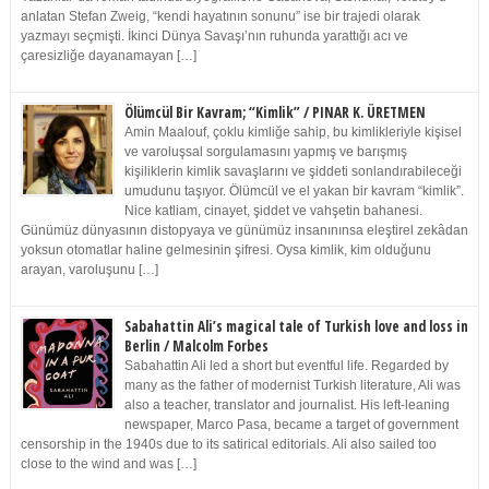
anlatan Stefan Zweig, “kendi hayatının sonunu” ise bir trajedi olarak
yazmayı seçmişti. İkinci Dünya Savaşı’nın ruhunda yarattığı acı ve
çaresizliğe dayanamayan […]
Ölümcül Bir Kavram; “Kimlik” / PINAR K. ÜRETMEN
Amin Maalouf, çoklu kimliğe sahip, bu kimlikleriyle kişisel
ve varoluşsal sorgulamasını yapmış ve barışmış
kişiliklerin kimlik savaşlarını ve şiddeti sonlandırabileceği
umudunu taşıyor. Ölümcül ve el yakan bir kavram “kimlik”.
Nice katliam, cinayet, şiddet ve vahşetin bahanesi.
Günümüz dünyasının distopyaya ve günümüz insanınınsa eleştirel zekâdan
yoksun otomatlar haline gelmesinin şifresi. Oysa kimlik, kim olduğunu
arayan, varoluşunu […]
Sabahattin Ali’s magical tale of Turkish love and loss in
Berlin / Malcolm Forbes
Sabahattin Ali led a short but eventful life. Regarded by
many as the father of modernist Turkish literature, Ali was
also a teacher, translator and journalist. His left-leaning
newspaper, Marco Pasa, became a target of government
censorship in the 1940s due to its satirical editorials. Ali also sailed too
close to the wind and was […]