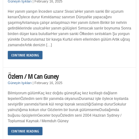
Güneyin Işıkları
|
February 16, 2025
Her yanım yangın İnceden uzanır Sivas’aHer yanım sanki Bir uçurum
kenarıÖylece durur Kımıldamaz sanırsın DünyaNe yapacağını
şaşırmışAnlamaya çalışır anlaşılmazı Her yanım özlem Birikir bir nehrin
getirdiklerinde usulcaHer yanım gülüşleri Sımsıcak sarılır boynuma Sonra
birden düşer kara bulutlarHer yanım sanki Öfkeden sırılsıklam Şu yorgun
yürekte Durdurulamaz bir kavga Kurtul elem ellerinden gülüm Artık uğraş
zamanıdırArtık denizin […]
CONTINUE READING
Özlem / M Can Guney
Güneyin Işıkları
|
February 16, 2025
Bilmiyorum gülümKaç kez doğdu güneşKaç kez kızıllaştı dağların
tepeleriÖzledim seni Bir yanımda okyanusDuramaz işte öylece kıyılarda
sevişirBir yanımdaYanık kül rengi toprak sessizliğiSalınıp dururSokulur
yalnızlığıma kokun olur Gözlerim bir buruk gülümsemeDudağımda
buğusu öpüşlerinGeceler boyuÖzledim seni 2004 Haziran Sydney /
Toplumsal Kaynak / Memduh Güney
CONTINUE READING