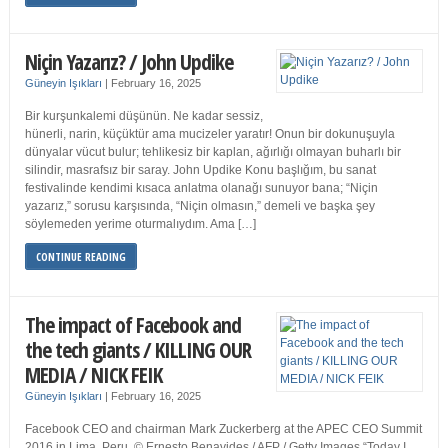
Niçin Yazarız? / John Updike
Güneyin Işıkları
|
February 16, 2025
Bir kurşunkalemi düşünün. Ne kadar sessiz,
hünerli, narin, küçüktür ama mucizeler yaratır! Onun bir dokunuşuyla
dünyalar vücut bulur; tehlikesiz bir kaplan, ağırlığı olmayan buharlı bir
silindir, masrafsız bir saray. John Updike Konu başlığım, bu sanat
festivalinde kendimi kısaca anlatma olanağı sunuyor bana; “Niçin
yazarız,” sorusu karşısında, “Niçin olmasın,” demeli ve başka şey
söylemeden yerime oturmalıydım. Ama […]
CONTINUE READING
The impact of Facebook and
the tech giants / KILLING OUR
MEDIA / NICK FEIK
Güneyin Işıkları
|
February 16, 2025
Facebook CEO and chairman Mark Zuckerberg at the APEC CEO Summit
2016 in Lima, Peru. © Ernesto Benavides / AFP / Getty Images “Today I