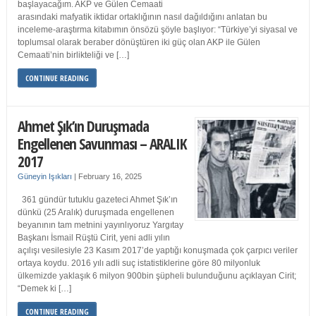
başlayacağım. AKP ve Gülen Cemaati
arasındaki mafyatik iktidar ortaklığının nasıl dağıldığını anlatan bu
inceleme-araştırma kitabımın önsözü şöyle başlıyor: “Türkiye’yi siyasal ve
toplumsal olarak beraber dönüştüren iki güç olan AKP ile Gülen
Cemaati’nin birlikteliği ve […]
CONTINUE READING
Ahmet Şık’ın Duruşmada
Engellenen Savunması – ARALIK
2017
Güneyin Işıkları
|
February 16, 2025
361 gündür tutuklu gazeteci Ahmet Şık’ın
dünkü (25 Aralık) duruşmada engellenen
beyanının tam metnini yayınlıyoruz Yargıtay
Başkanı İsmail Rüştü Cirit, yeni adli yılın
açılışı vesilesiyle 23 Kasım 2017’de yaptığı konuşmada çok çarpıcı veriler
ortaya koydu. 2016 yılı adli suç istatistiklerine göre 80 milyonluk
ülkemizde yaklaşık 6 milyon 900bin şüpheli bulunduğunu açıklayan Cirit;
“Demek ki […]
CONTINUE READING