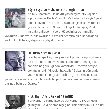
Böyle Buyurdu Muhammet * / Ergür Altan
Adım Muhammet. On dokuz yaşındayım. Atık kağıtlar
topluyorum ve Kızılay`dan Ulus`a kadar üç kez yürüyerek
gidip geliyorum her gün. Beş arkadaşımla kalıyorum iki
göz odalı bir evde. Onlar atık kağıt toplamıyor; Mevlüt
inşaatta çalışıyor mesela, Hüseyin halde hamallık
yaparken, Sidar ve Yunus ayakkabı boyacısı. Aramıza bir arkadaş daha
katıldı. Adı Abbas. Çalışmıyor o, diyaliz hastası. […]
Elli Kuruş / Orhan Kemal
İster lapa lapa kar, ister şarıl şarıl yağmur yağsın, isterse
de bütün gecenin ayazından karlar dona kesmiş olsun,
sabahın beş buçuğunda karanlıkları ürperten sesiyle
sokağa girerdi: “Gazete, havadiis!” Sabahın dördünde
yazı makinemin başına geçtiğim için, bu ses, bu kara,
yağmura, ayaza kafa tutan bu canlı, bu pırıl pırıl ses beni yazı makinemin
başında bulurdu. Gazete […]
Hişt, Hişt! / Sait Faik ABASIYANIK
Yürüyordum. Yürüdükçe de açılıyordum. Evden kızgın
çıkmıştım. Belki de tıraş bıçağına sinirlenmiştim. Olur, olur!