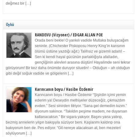
değmez bir […]
Öykü
RANDEVU (Vizyoner) / EDGAR ALLAN POE
Orada beni bekle! O yankılı vadide Mutlaka buluşacağım
seninle. (Chichester Piskoposu Henry King’in karısının
ölümü üstüne yazdığı ağıt.) Talihsiz ve gizemli adam! –
Sen ki kendi hayal gücünün parlaklığıyla afalladın,
gençliğinin alevleri arasına düştün! Hayalimde seni tekrar
görüyorum! Bir kez daha önümde duruyor siluetin! – Olduğun – ah olduğun
gibi değil soğuk vadide ve gölgelerin […]
Karıncanın boyu / Hasibe Özdemir
Karıncanın boyu / Hasibe Özdemir “Şişirdin içimi yemin
ederim ya! Deseydin methiyeler düzeceğiz, çıkmazdım
evden.” Sesi sinirden titriyor. “Sana gel demedim kızım.”
diyorum sakince. “Takıldın peşime madem, ne duyarsan
katlanacaksın.” Bir sigara yakıyor. Başını yana yatırıp,
bezmiş annelerin yılgın bakışıyla süzüyor beni. Kaşlarımı kaldırıp ona
bakıyorum ben de. Pes ediyor. “Git nereye atacaksan at, ben mezeleri
söylüyorum […]