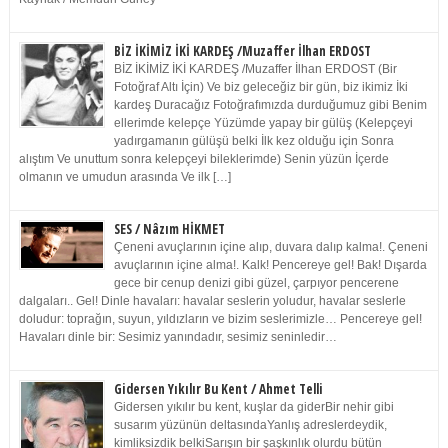
BİZ İKİMİZ İKİ KARDEŞ /Muzaffer İlhan ERDOST
BİZ İKİMİZ İKİ KARDEŞ /Muzaffer İlhan ERDOST (Bir
Fotoğraf Altı İçin) Ve biz geleceğiz bir gün, biz ikimiz İki
kardeş Duracağız Fotoğrafımızda durduğumuz gibi Benim
ellerimde kelepçe Yüzümde yapay bir gülüş (Kelepçeyi
yadırgamanın gülüşü belki İlk kez olduğu için Sonra
alıştım Ve unuttum sonra kelepçeyi bileklerimde) Senin yüzün İçerde
olmanın ve umudun arasında Ve ilk […]
SES / Nâzım HİKMET
Çeneni avuçlarının içine alıp, duvara dalıp kalma!. Çeneni
avuçlarının içine alma!. Kalk! Pencereye gel! Bak! Dışarda
gece bir cenup denizi gibi güzel, çarpıyor pencerene
dalgaları.. Gel! Dinle havaları: havalar seslerin yoludur, havalar seslerle
doludur: toprağın, suyun, yıldızların ve bizim seslerimizle… Pencereye gel!
Havaları dinle bir: Sesimiz yanındadır, sesimiz seninledir…
Gidersen Yıkılır Bu Kent / Ahmet Telli
Gidersen yıkılır bu kent, kuşlar da giderBir nehir gibi
susarım yüzünün deltasındaYanlış adreslerdeydik,
kimliksizdik belkiSarışın bir şaşkınlık olurdu bütün