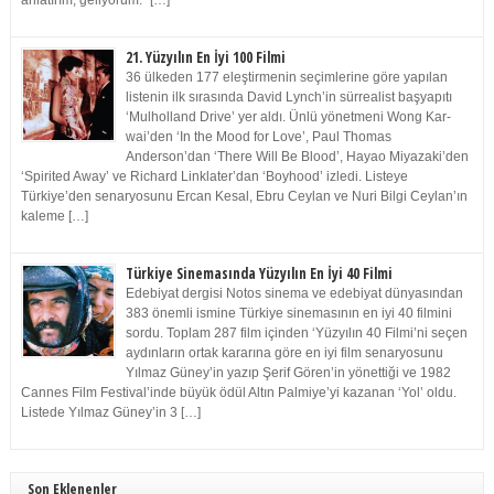
anlatırım, geliyorum.” […]
21. Yüzyılın En İyi 100 Filmi
36 ülkeden 177 eleştirmenin seçimlerine göre yapılan
listenin ilk sırasında David Lynch’in sürrealist başyapıtı
‘Mulholland Drive’ yer aldı. Ünlü yönetmeni Wong Kar-
wai’den ‘In the Mood for Love’, Paul Thomas
Anderson’dan ‘There Will Be Blood’, Hayao Miyazaki’den
‘Spirited Away’ ve Richard Linklater’dan ‘Boyhood’ izledi. Listeye
Türkiye’den senaryosunu Ercan Kesal, Ebru Ceylan ve Nuri Bilgi Ceylan’ın
kaleme […]
Türkiye Sinemasında Yüzyılın En İyi 40 Filmi
Edebiyat dergisi Notos sinema ve edebiyat dünyasından
383 önemli ismine Türkiye sinemasının en iyi 40 filmini
sordu. Toplam 287 film içinden ‘Yüzyılın 40 Filmi’ni seçen
aydınların ortak kararına göre en iyi film senaryosunu
Yılmaz Güney’in yazıp Şerif Gören’in yönettiği ve 1982
Cannes Film Festival’inde büyük ödül Altın Palmiye’yi kazanan ‘Yol’ oldu.
Listede Yılmaz Güney’in 3 […]
Son Eklenenler