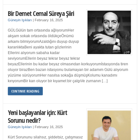
Bir Demet Cemal Süreya Şiiri
Güneyin Işıkları
|
February 16, 2025
GÜLGülün tam ortasında ağlıyorumHer
akşam sokak ortasında öldükçeÖnümü
arkamı bilmiyorumAzaldığını duyup duyup
karanlıktaBeni ayakta tutan gözlerinin
Ellerini alıyorum sabaha kadar
seviyorumEllerin beyaz tekrar beyaz tekrar
beyazEllerinin bu kadar beyaz olmasından korkuyorumİstasyonda tiren
oluyor birazBen bazan istasyonu bulamayan bir adamım Gülü alıyorum
yüzüme sürüyorumHer nasılsa sokağa düşmüşKolumu kanadımı
kırıyorumBir kan oluyor bir kıyamet bir çalgıVe zurnanın […]
CONTINUE READING
Yeni başlayanlar için: Kürt
Sorunu nedir?
Güneyin Işıkları
|
February 16, 2025
Kürt Sorununu silahsız, şiddetsiz, çatışmasız