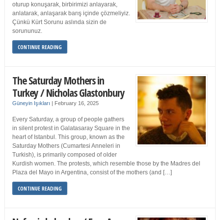
oturup konuşarak, birbirimizi anlayarak,
anlatarak, anlaşarak barış içinde çözmeliyiz.
Çünkü Kürt Sorunu aslında sizin de
sorununuz.
CONTINUE READING
The Saturday Mothers in
Turkey / Nicholas Glastonbury
Güneyin Işıkları
|
February 16, 2025
Every Saturday, a group of people gathers
in silent protest in Galatasaray Square in the
heart of Istanbul. This group, known as the
Saturday Mothers (Cumartesi Anneleri in
Turkish), is primarily composed of older
Kurdish women. The protests, which resemble those by the Madres del
Plaza del Mayo in Argentina, consist of the mothers (and […]
CONTINUE READING