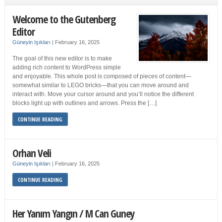
Welcome to the Gutenberg
Editor
Güneyin Işıkları
|
February 16, 2025
The goal of this new editor is to make
adding rich content to WordPress simple
and enjoyable. This whole post is composed of pieces of content—
somewhat similar to LEGO bricks—that you can move around and
interact with. Move your cursor around and you’ll notice the different
blocks light up with outlines and arrows. Press the […]
CONTINUE READING
Orhan Veli
Güneyin Işıkları
|
February 16, 2025
CONTINUE READING
Her Yanım Yangın / M Can Guney