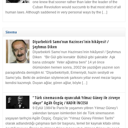
one knew that sooner rather than later the leader of the
Cuban Revolution would succumb to that most strict of all
human laws. Although saddened in very personal ways by the […]
Sinema
Diyarbekirli Samo’nun Hazinses’inin hikâyesi! /
Şeyhmus Diken
Diyarbekirli Samo’nun Hazinses’inin hikâyesi! / Şeyhmus
Diken “Bir Gül gibi kıvraktır Bülbül gibi şakraktır Aşk
bana ızdıraptır Yeter ağlatma beni” 14 yıl önce
ölümünden hemen sonra, 2002’de yazdığım yazının son
paragrafında demiştim ki: “Diyarbekirliydi, Ermeniydi, hazin sesliydi ve
Samo’ydu. Belki de ardından söylenecek şarkısını yıllar evvel mezar taşına
kendisi kazımıştı. Duyan ağlar, gören ağlar, böyle […]
“Türk sinemasında oyunculuk Yılmaz Güney ile zirveye
ulaşır” Agâh Özgüç / KADİR İNCESU
9 Eylül 1984’te Paris’te yaşamını yitiren Yılmaz Güney’i
yakından tanıyan isimlerden biri de Türk sinemasının
yaşayan tarihçisi Agâh Özgüç. Özgüç’ün “Yılmaz Güney Filmleri Tarihi”
olarak adlandırdığı çalışması tam bir başvuru, temel bir kaynak kitabı olma