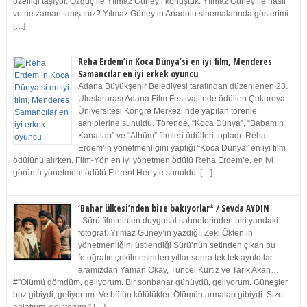
özelliği taşıyor. Özgüç ile Yılmaz Güney’i konuştuk. Yılmaz Güney ile nasıl
ve ne zaman tanıştınız? Yılmaz Güney’in Anadolu sinemalarında gösterimi
[…]
Reha Erdem’in Koca Dünya’si en iyi film, Menderes
Samancılar en iyi erkek oyuncu
Adana Büyükşehir Belediyesi tarafından düzenlenen 23.
Uluslararası Adana Film Festivali’nde ödüllen Çukurova
Üniversitesi Kongre Merkezi’nde yapılan törenle
sahiplerine sunuldu. Törende, “Koca Dünya”, “Babamın
Kanatları” ve “Albüm” filmleri ödülleri topladı. Reha
Erdem’in yönetmenliğini yaptığı “Koca Dünya” en iyi film
ödülünü alırken, Film-Yön en iyi yönetmen ödülü Reha Erdem’e, en iyi
görüntü yönetmeni ödülü Florent Herry’e sunuldu. […]
‘Bahar ülkesi’nden bize bakıyorlar* / Sevda AYDIN
Sürü filminin en duygusal sahnelerinden biri yandaki
fotoğraf. Yılmaz Güney’in yazdığı, Zeki Ökten’in
yönetmenliğini üstlendiği Sürü’nün setinden çıkan bu
fotoğrafın çekilmesinden yıllar sonra tek tek ayrıldılar
aramızdan Yaman Okay, Tuncel Kurtiz ve Tarık Akan…
#”Ölümü gömdüm, geliyorum. Bir sonbahar günüydü, geliyorum. Güneşler
buz gibiydi, geliyorum. Ve bütün kötülükler. Ölümün armaları gibiydi. Size