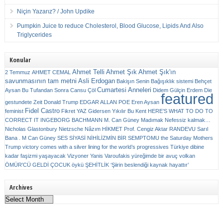
Niçin Yazarız? / John Updike
Pumpkin Juice to reduce Cholesterol, Blood Glucose, Lipids And Also
Triglycerides
Konular
Ahmet Telli
Ahmet Şık
Ahmet Şık'ın
2 Temmuz
AHMET CEMAL
savunmasının tam metni
Asli Erdogan
Bakişın Senin
Bağışıklık sistemi
Behçet
Cumartesi Anneleri
Aysan
Bu Tufandan Sonra
Cansu Çöl
Didem Gülçin Erdem
Die
featured
gestundete Zeit
Donald Trump
EDGAR ALLAN POE
Eren Aysan
Fidel Castro
feminist
Fikret YAZ
Gidersen Yıkılır Bu Kent
HERE’S WHAT TO DO TO
CORRECT IT
INGEBORG BACHMANN
M. Can Güney
Madımak
Nefessiz kalmak…
Nicholas Glastonbury
Nietzsche
Nâzım HİKMET
Prof. Cengiz Aktar
RANDEVU
Sarıl
Bana . M Can Güney
SES
SİYASİ NİHİLİZMİN BİR SEMPTOMU
the Saturday Mothers
Trump victory comes with a silver lining for the world’s progressives
Türkiye dibine
kadar faşizmi yaşayacak
Vizyoner
Yanis Varoufakis
yüreğimde bir avuç volkan
ÖMÜR'CÜ GELDİ ÇOCUK
öykü
ŞEHİTLİK
‘Şiirin beslendiği kaynak hayattır’
Archives
Archives