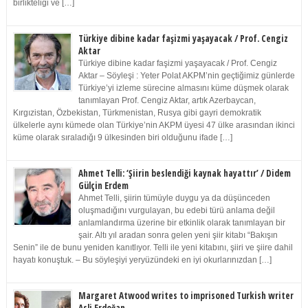
birlikteliği ve […]
Türkiye dibine kadar faşizmi yaşayacak / Prof. Cengiz
Aktar
Türkiye dibine kadar faşizmi yaşayacak / Prof. Cengiz
Aktar – Söyleşi : Yeter Polat AKPM’nin geçtiğimiz günlerde
Türkiye’yi izleme sürecine almasını küme düşmek olarak
tanımlayan Prof. Cengiz Aktar, artık Azerbaycan,
Kırgızistan, Özbekistan, Türkmenistan, Rusya gibi gayri demokratik
ülkelerle aynı kümede olan Türkiye’nin AKPM üyesi 47 ülke arasından ikinci
küme olarak sıraladığı 9 ülkesinden biri olduğunu ifade […]
Ahmet Telli: ‘Şiirin beslendiği kaynak hayattır’ / Didem
Gülçin Erdem
Ahmet Telli, şiirin tümüyle duygu ya da düşünceden
oluşmadığını vurgulayan, bu edebi türü anlama değil
anlamlandırma üzerine bir etkinlik olarak tanımlayan bir
şair. Altı yıl aradan sonra gelen yeni şiir kitabı “Bakışın
Senin” ile de bunu yeniden kanıtlıyor. Telli ile yeni kitabını, şiiri ve şiire dahil
hayatı konuştuk. – Bu söyleşiyi yeryüzündeki en iyi okurlarınızdan […]
Margaret Atwood writes to imprisoned Turkish writer