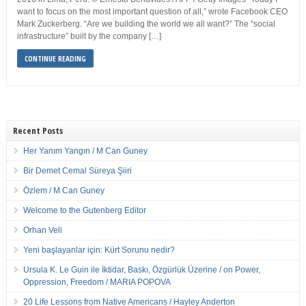
want to focus on the most important question of all,” wrote Facebook CEO
Mark Zuckerberg. “Are we building the world we all want?” The “social
infrastructure” built by the company […]
CONTINUE READING
Recent Posts
Her Yanım Yangın / M Can Guney
Bir Demet Cemal Süreya Şiiri
Özlem / M Can Guney
Welcome to the Gutenberg Editor
Orhan Veli
Yeni başlayanlar için: Kürt Sorunu nedir?
Ursula K. Le Guin ile İktidar, Baskı, Özgürlük Üzerine / on Power,
Oppression, Freedom / MARIA POPOVA
20 Life Lessons from Native Americans / Hayley Anderton