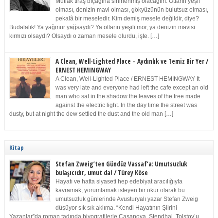
Mutlak tıraş bıçağına sinirlenmiş olacağım. Otların yeşil
olması, denizin mavi olması, gökyüzünün bulutsuz olması,
pekalâ bir meseledir. Kim demiş mesele değildir, diye?
Budalalık! Ya yağmur yağsaydı? Ya otların yeşili mor, ya denizin mavisi
kırmızı olsaydı? Olsaydı o zaman mesele olurdu, işte. […]
A Clean, Well-Lighted Place – Aydınlık ve Temiz Bir Yer /
ERNEST HEMINGWAY
A Clean, Well-Lighted Place / ERNEST HEMINGWAY It
was very late and everyone had left the cafe except an old
man who sat in the shadow the leaves of the tree made
against the electric light. In the day time the street was
dusty, but at night the dew settled the dust and the old man […]
Kitap
Stefan Zweig’ten Gündüz Vassaf’a: Umutsuzluk
bulaşıcıdır, umut da! / Türey Köse
Hayatı ve hatta siyaseti hep edebiyat aracılığıyla
kavramak, yorumlamak isteyen bir okur olarak bu
umutsuzluk günlerinde Avusturyalı yazar Stefan Zweig
düşüyor sık sık aklıma. “Kendi Hayatının Şiirini
Yazanlar”da roman tadında biyografilerle Casanova, Stendhal, Tolstoy’u