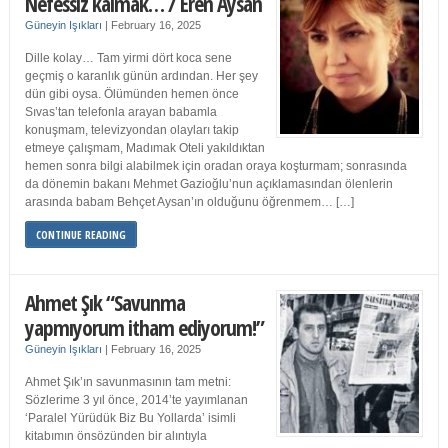
Nefessiz kalmak… / Eren Aysan
Güneyin Işıkları
|
February 16, 2025
Dille kolay… Tam yirmi dört koca sene
geçmiş o karanlık günün ardından. Her şey
dün gibi oysa. Ölümünden hemen önce
Sıvas’tan telefonla arayan babamla
konuşmam, televizyondan olayları takip
etmeye çalışmam, Madımak Oteli yakıldıktan
hemen sonra bilgi alabilmek için oradan oraya koşturmam; sonrasında
da dönemin bakanı Mehmet Gazioğlu’nun açıklamasından ölenlerin
arasında babam Behçet Aysan’ın olduğunu öğrenmem… […]
CONTINUE READING
Ahmet Şık “Savunma
yapmıyorum itham ediyorum!”
Güneyin Işıkları
|
February 16, 2025
Ahmet Şık’ın savunmasının tam metni:
Sözlerime 3 yıl önce, 2014’te yayımlanan
‘Paralel Yürüdük Biz Bu Yollarda’ isimli
kitabımın önsözünden bir alıntıyla