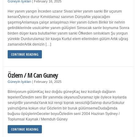
Güneyin Işıkları
|
February 16, 2025
Her yanım yangın İnceden uzanır Sivas’aHer yanım sanki Bir uçurum
kenarıÖylece durur Kımıldamaz sanırsın DünyaNe yapacağını
şaşırmışAnlamaya çalışır anlaşılmazı Her yanım özlem Birikir bir nehrin
getirdiklerinde usulcaHer yanım gülüşleri Sımsıcak sarılır boynuma Sonra
birden düşer kara bulutlarHer yanım sanki Öfkeden sırılsıklam Şu yorgun
yürekte Durdurulamaz bir kavga Kurtul elem ellerinden gülüm Artık uğraş
zamanıdırArtık denizin […]
CONTINUE READING
Özlem / M Can Guney
Güneyin Işıkları
|
February 16, 2025
Bilmiyorum gülümKaç kez doğdu güneşKaç kez kızıllaştı dağların
tepeleriÖzledim seni Bir yanımda okyanusDuramaz işte öylece kıyılarda
sevişirBir yanımdaYanık kül rengi toprak sessizliğiSalınıp dururSokulur
yalnızlığıma kokun olur Gözlerim bir buruk gülümsemeDudağımda
buğusu öpüşlerinGeceler boyuÖzledim seni 2004 Haziran Sydney /
Toplumsal Kaynak / Memduh Güney
CONTINUE READING