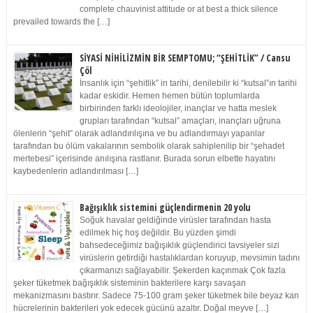
complete chauvinist attitude or at best a thick silence
prevailed towards the […]
SİYASİ NİHİLİZMİN BİR SEMPTOMU; “ŞEHİTLİK” / Cansu
Çöl
İnsanlık için “şehitlik” in tarihi, denilebilir ki “kutsal”ın tarihi
kadar eskidir. Hemen hemen bütün toplumlarda
birbirinden farklı ideolojiler, inançlar ve hatta meslek
grupları tarafından “kutsal” amaçları, inançları uğruna
ölenlerin “şehit” olarak adlandırılışına ve bu adlandırmayı yapanlar
tarafından bu ölüm vakalarının sembolik olarak sahiplenilip bir “şehadet
mertebesi” içerisinde anılışına rastlanır. Burada sorun elbette hayatını
kaybedenlerin adlandırılması […]
Bağışıklık sistemini güçlendirmenin 20 yolu
Soğuk havalar geldiğinde virüsler tarafından hasta
edilmek hiç hoş değildir. Bu yüzden şimdi
bahsedeceğimiz bağışıklık güçlendirici tavsiyeler sizi
virüslerin getirdiği hastalıklardan koruyup, mevsimin tadını
çıkarmanızı sağlayabilir. Şekerden kaçınmak Çok fazla
şeker tüketmek bağışıklık sisteminin bakterilere karşı savaşan
mekanizmasını bastırır. Sadece 75-100 gram şeker tüketmek bile beyaz kan
hücrelerinin bakterileri yok edecek gücünü azaltır. Doğal meyve […]