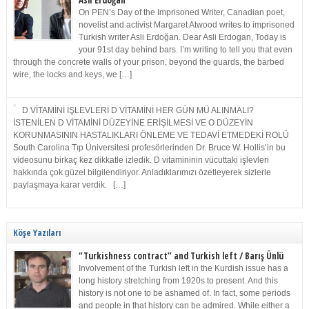
Asli Erdoğan
On PEN’s Day of the Imprisoned Writer, Canadian poet,
novelist and activist Margaret Atwood writes to imprisoned
Turkish writer Asli Erdoğan. Dear Asli Erdogan, Today is
your 91st day behind bars. I’m writing to tell you that even
through the concrete walls of your prison, beyond the guards, the barbed
wire, the locks and keys, we […]
D VİTAMİNİ İŞLEVLERİ D VİTAMİNİ HER GÜN MÜ ALINMALI?
İSTENİLEN D VİTAMİNİ DÜZEYİNE ERİŞİLMESİ VE O DÜZEYİN
KORUNMASININ HASTALIKLARI ÖNLEME VE TEDAVİ ETMEDEKİ ROLÜ
South Carolina Tıp Üniversitesi profesörlerinden Dr. Bruce W. Hollis’in bu
videosunu birkaç kez dikkatle izledik. D vitamininin vücuttaki işlevleri
hakkında çok güzel bilgilendiriyor. Anladıklarımızı özetleyerek sizlerle
paylaşmaya karar verdik. […]
Köşe Yazıları
“Turkishness contract” and Turkish left / Barış Ünlü
Involvement of the Turkish left in the Kurdish issue has a
long history stretching from 1920s to present. And this
history is not one to be ashamed of. In fact, some periods
and people in that history can be admired. While either a