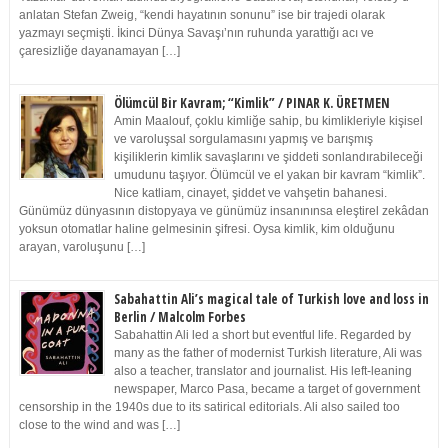
anlatan Stefan Zweig, “kendi hayatının sonunu” ise bir trajedi olarak
yazmayı seçmişti. İkinci Dünya Savaşı’nın ruhunda yarattığı acı ve
çaresizliğe dayanamayan […]
Ölümcül Bir Kavram; “Kimlik” / PINAR K. ÜRETMEN
Amin Maalouf, çoklu kimliğe sahip, bu kimlikleriyle kişisel
ve varoluşsal sorgulamasını yapmış ve barışmış
kişiliklerin kimlik savaşlarını ve şiddeti sonlandırabileceği
umudunu taşıyor. Ölümcül ve el yakan bir kavram “kimlik”.
Nice katliam, cinayet, şiddet ve vahşetin bahanesi.
Günümüz dünyasının distopyaya ve günümüz insanınınsa eleştirel zekâdan
yoksun otomatlar haline gelmesinin şifresi. Oysa kimlik, kim olduğunu
arayan, varoluşunu […]
Sabahattin Ali’s magical tale of Turkish love and loss in
Berlin / Malcolm Forbes
Sabahattin Ali led a short but eventful life. Regarded by
many as the father of modernist Turkish literature, Ali was
also a teacher, translator and journalist. His left-leaning
newspaper, Marco Pasa, became a target of government
censorship in the 1940s due to its satirical editorials. Ali also sailed too
close to the wind and was […]