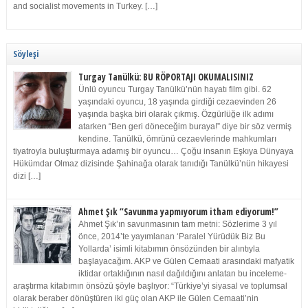
and socialist movements in Turkey. […]
Söyleşi
Turgay Tanülkü: BU RÖPORTAJI OKUMALISINIZ
Ünlü oyuncu Turgay Tanülkü’nün hayatı film gibi. 62
yaşındaki oyuncu, 18 yaşında girdiği cezaevinden 26
yaşında başka biri olarak çıkmış. Özgürlüğe ilk adımı
atarken “Ben geri döneceğim buraya!” diye bir söz vermiş
kendine. Tanülkü, ömrünü cezaevlerinde mahkumları
tiyatroyla buluşturmaya adamış bir oyuncu… Çoğu insanın Eşkıya Dünyaya
Hükümdar Olmaz dizisinde Şahinağa olarak tanıdığı Tanülkü’nün hikayesi
dizi […]
Ahmet Şık “Savunma yapmıyorum itham ediyorum!”
Ahmet Şık’ın savunmasının tam metni: Sözlerime 3 yıl
önce, 2014’te yayımlanan ‘Paralel Yürüdük Biz Bu
Yollarda’ isimli kitabımın önsözünden bir alıntıyla
başlayacağım. AKP ve Gülen Cemaati arasındaki mafyatik
iktidar ortaklığının nasıl dağıldığını anlatan bu inceleme-
araştırma kitabımın önsözü şöyle başlıyor: “Türkiye’yi siyasal ve toplumsal
olarak beraber dönüştüren iki güç olan AKP ile Gülen Cemaati’nin