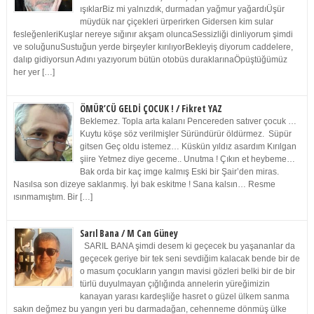
ışıklarBiz mi yalnızdık, durmadan yağmur yağardıÜşür
müydük nar çiçekleri ürperirken Gidersen kim sular
fesleğenleriKuşlar nereye sığınır akşam oluncaSessizliği dinliyorum şimdi
ve soluğunuSustuğun yerde birşeyler kırılıyorBekleyiş diyorum caddelere,
dalıp gidiyorsun Adını yazıyorum bütün otobüs duraklarınaÖpüştüğümüz
her yer […]
ÖMÜR’CÜ GELDİ ÇOCUK ! / Fikret YAZ
Beklemez. Topla arta kalanı Pencereden satıver çocuk …
Kuytu köşe söz verilmişler Süründürür öldürmez. Süpür
gitsen Geç oldu istemez… Küskün yıldız asardım Kırılgan
şiire Yetmez diye geceme.. Unutma ! Çıkın et heybeme…
Bak orda bir kaç imge kalmış Eski bir Şair’den miras.
Nasılsa son dizeye saklanmış. İyi bak eskitme ! Sana kalsın… Resme
ısınmamıştım. Bir […]
Sarıl Bana / M Can Güney
SARIL BANA şimdi desem ki geçecek bu yaşananlar da
geçecek geriye bir tek seni sevdiğim kalacak bende bir de
o masum çocukların yangın mavisi gözleri belki bir de bir
türlü duyulmayan çığlığında annelerin yüreğimizin
kanayan yarası kardeşliğe hasret o güzel ülkem sanma
sakın değmez bu yangın yeri bu darmadağan, cehenneme dönmüş ülke