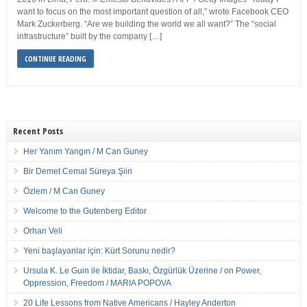
want to focus on the most important question of all,” wrote Facebook CEO
Mark Zuckerberg. “Are we building the world we all want?” The “social
infrastructure” built by the company […]
CONTINUE READING
Recent Posts
Her Yanım Yangın / M Can Guney
Bir Demet Cemal Süreya Şiiri
Özlem / M Can Guney
Welcome to the Gutenberg Editor
Orhan Veli
Yeni başlayanlar için: Kürt Sorunu nedir?
Ursula K. Le Guin ile İktidar, Baskı, Özgürlük Üzerine / on Power,
Oppression, Freedom / MARIA POPOVA
20 Life Lessons from Native Americans / Hayley Anderton