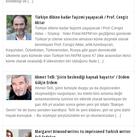
birlikteliği ve […]
Türkiye dibine kadar faşizmi yaşayacak / Prof. Cengiz
Aktar
Türkiye dibine kadar faşizmi yaşayacak / Prof. Cengiz
Aktar – Söyleşi : Yeter Polat AKPM’nin geçtiğimiz günlerde
Türkiye’yi izleme sürecine almasını küme düşmek olarak
tanımlayan Prof. Cengiz Aktar, artık Azerbaycan,
Kırgızistan, Özbekistan, Türkmenistan, Rusya gibi gayri demokratik
ülkelerle aynı kümede olan Türkiye’nin AKPM üyesi 47 ülke arasından ikinci
küme olarak sıraladığı 9 ülkesinden biri olduğunu ifade […]
Ahmet Telli: ‘Şiirin beslendiği kaynak hayattır’ / Didem
Gülçin Erdem
Ahmet Telli, şiirin tümüyle duygu ya da düşünceden
oluşmadığını vurgulayan, bu edebi türü anlama değil
anlamlandırma üzerine bir etkinlik olarak tanımlayan bir
şair. Altı yıl aradan sonra gelen yeni şiir kitabı “Bakışın
Senin” ile de bunu yeniden kanıtlıyor. Telli ile yeni kitabını, şiiri ve şiire dahil
hayatı konuştuk. – Bu söyleşiyi yeryüzündeki en iyi okurlarınızdan […]
Margaret Atwood writes to imprisoned Turkish writer