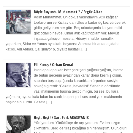
Böyle Buyurdu Muhammet * / Ergür Altan
Adım Muhammet. On dokuz yaşındayım. Atık kağıtlar
topluyorum ve Kızılay`dan Ulus`a kadar üç kez yürüyerek
gidip geliyorum her gün. Beş arkadaşımla kalıyorum iki
göz odalı bir evde. Onlar atık kağıt toplamıyor; Mevlüt
inşaatta çalışıyor mesela, Hüseyin halde hamallık
yaparken, Sidar ve Yunus ayakkabı boyacısı. Aramıza bir arkadaş daha
katıldı. Adı Abbas. Çalışmıyor o, diyaliz hastası. […]
Elli Kuruş / Orhan Kemal
İster lapa lapa kar, ister şarıl şarıl yağmur yağsın, isterse
de bütün gecenin ayazından karlar dona kesmiş olsun,
sabahın beş buçuğunda karanlıkları ürperten sesiyle
sokağa girerdi: “Gazete, havadiis!” Sabahın dördünde
yazı makinemin başına geçtiğim için, bu ses, bu kara,
yağmura, ayaza kafa tutan bu canlı, bu pırıl pırıl ses beni yazı makinemin
başında bulurdu. Gazete […]
Hişt, Hişt! / Sait Faik ABASIYANIK
Yürüyordum. Yürüdükçe de açılıyordum. Evden kızgın
çıkmıştım. Belki de tıraş bıçağına sinirlenmiştim. Olur, olur!