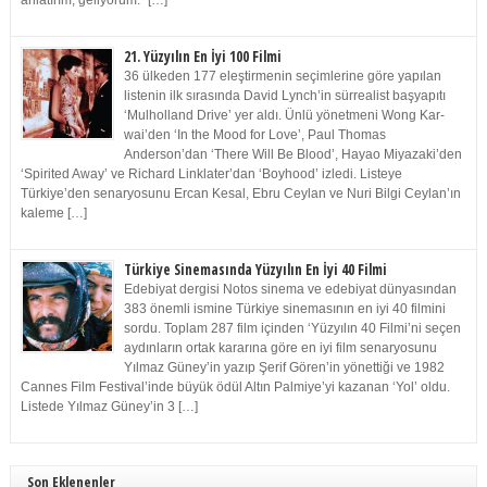
anlatırım, geliyorum.” […]
21. Yüzyılın En İyi 100 Filmi
36 ülkeden 177 eleştirmenin seçimlerine göre yapılan
listenin ilk sırasında David Lynch’in sürrealist başyapıtı
‘Mulholland Drive’ yer aldı. Ünlü yönetmeni Wong Kar-
wai’den ‘In the Mood for Love’, Paul Thomas
Anderson’dan ‘There Will Be Blood’, Hayao Miyazaki’den
‘Spirited Away’ ve Richard Linklater’dan ‘Boyhood’ izledi. Listeye
Türkiye’den senaryosunu Ercan Kesal, Ebru Ceylan ve Nuri Bilgi Ceylan’ın
kaleme […]
Türkiye Sinemasında Yüzyılın En İyi 40 Filmi
Edebiyat dergisi Notos sinema ve edebiyat dünyasından
383 önemli ismine Türkiye sinemasının en iyi 40 filmini
sordu. Toplam 287 film içinden ‘Yüzyılın 40 Filmi’ni seçen
aydınların ortak kararına göre en iyi film senaryosunu
Yılmaz Güney’in yazıp Şerif Gören’in yönettiği ve 1982
Cannes Film Festival’inde büyük ödül Altın Palmiye’yi kazanan ‘Yol’ oldu.
Listede Yılmaz Güney’in 3 […]
Son Eklenenler