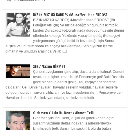
BİZ İKİMİZ İKİ KARDEŞ /Muzaffer İlhan ERDOST
BİZ İKİMİZ İKİ KARDEŞ /Muzaffer İlhan ERDOST (Bir
Fotoğraf Altı İçin) Ve biz geleceğiz bir gün, biz ikimiz İki
kardeş Duracağız Fotoğrafımızda durduğumuz gibi Benim
ellerimde kelepçe Yüzümde yapay bir gülüş (Kelepçeyi
yadırgamanın gülüşü belki İlk kez olduğu için Sonra
alıştım Ve unuttum sonra kelepçeyi bileklerimde) Senin yüzün İçerde
olmanın ve umudun arasında Ve ilk […]
SES / Nâzım HİKMET
Çeneni avuçlarının içine alıp, duvara dalıp kalma!. Çeneni
avuçlarının içine alma!. Kalk! Pencereye gel! Bak! Dışarda
gece bir cenup denizi gibi güzel, çarpıyor pencerene
dalgaları.. Gel! Dinle havaları: havalar seslerin yoludur, havalar seslerle
doludur: toprağın, suyun, yıldızların ve bizim seslerimizle… Pencereye gel!
Havaları dinle bir: Sesimiz yanındadır, sesimiz seninledir…
Gidersen Yıkılır Bu Kent / Ahmet Telli
Gidersen yıkılır bu kent, kuşlar da giderBir nehir gibi
susarım yüzünün deltasındaYanlış adreslerdeydik,
kimliksizdik belkiSarışın bir şaşkınlık olurdu bütün