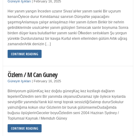
Güneyin Işıkları
|
February 16, 2025
Her yanım yangın İnceden uzanır Sivas’aHer yanım sanki Bir uçurum
kenarıÖylece durur Kımıldamaz sanırsın DünyaNe yapacağını
şaşırmışAnlamaya çalışır anlaşılmazı Her yanım özlem Birikir bir nehrin
getirdiklerinde usulcaHer yanım gülüşleri Sımsıcak sarılır boynuma Sonra
birden düşer kara bulutlarHer yanım sanki Öfkeden sırılsıklam Şu yorgun
yürekte Durdurulamaz bir kavga Kurtul elem ellerinden gülüm Artık uğraş
zamanıdırArtık denizin […]
CONTINUE READING
Özlem / M Can Guney
Güneyin Işıkları
|
February 16, 2025
Bilmiyorum gülümKaç kez doğdu güneşKaç kez kızıllaştı dağların
tepeleriÖzledim seni Bir yanımda okyanusDuramaz işte öylece kıyılarda
sevişirBir yanımdaYanık kül rengi toprak sessizliğiSalınıp dururSokulur
yalnızlığıma kokun olur Gözlerim bir buruk gülümsemeDudağımda
buğusu öpüşlerinGeceler boyuÖzledim seni 2004 Haziran Sydney /
Toplumsal Kaynak / Memduh Güney
CONTINUE READING