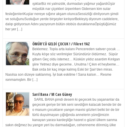
ışıklarBiz mi yalnızdık, durmadan yağmur yağardıÜşür
müydük nar çiçekleri ürperirken Gidersen kim sular
fesleğenleriKuşlar nereye sığınır akşam oluncaSessizliği dinliyorum şimdi
ve soluğunuSustuğun yerde birşeyler kırılıyorBekleyiş diyorum caddelere,
dalıp gidiyorsun Adını yazıyorum bütün otobüs duraklarınaÖpüştüğümüz
her yer […]
ÖMÜR’CÜ GELDİ ÇOCUK ! / Fikret YAZ
Beklemez. Topla arta kalanı Pencereden satıver çocuk …
Kuytu köşe söz verilmişler Süründürür öldürmez. Süpür
gitsen Geç oldu istemez… Küskün yıldız asardım Kırılgan
şiire Yetmez diye geceme.. Unutma ! Çıkın et heybeme…
Bak orda bir kaç imge kalmış Eski bir Şair’den miras.
Nasılsa son dizeye saklanmış. İyi bak eskitme ! Sana kalsın… Resme
ısınmamıştım. Bir […]
Sarıl Bana / M Can Güney
SARIL BANA şimdi desem ki geçecek bu yaşananlar da
geçecek geriye bir tek seni sevdiğim kalacak bende bir de
o masum çocukların yangın mavisi gözleri belki bir de bir
türlü duyulmayan çığlığında annelerin yüreğimizin
kanayan yarası kardeşliğe hasret o güzel ülkem sanma
sakın değmez bu yangın yeri bu darmadağan, cehenneme dönmüş ülke