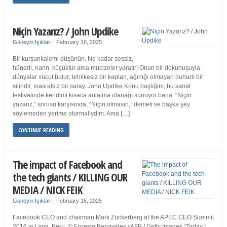
Niçin Yazarız? / John Updike
Güneyin Işıkları
|
February 16, 2025
Bir kurşunkalemi düşünün. Ne kadar sessiz,
hünerli, narin, küçüktür ama mucizeler yaratır! Onun bir dokunuşuyla
dünyalar vücut bulur; tehlikesiz bir kaplan, ağırlığı olmayan buharlı bir
silindir, masrafsız bir saray. John Updike Konu başlığım, bu sanat
festivalinde kendimi kısaca anlatma olanağı sunuyor bana; “Niçin
yazarız,” sorusu karşısında, “Niçin olmasın,” demeli ve başka şey
söylemeden yerime oturmalıydım. Ama […]
CONTINUE READING
The impact of Facebook and
the tech giants / KILLING OUR
MEDIA / NICK FEIK
Güneyin Işıkları
|
February 16, 2025
Facebook CEO and chairman Mark Zuckerberg at the APEC CEO Summit
2016 in Lima, Peru. © Ernesto Benavides / AFP / Getty Images “Today I