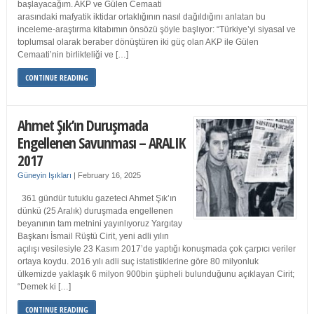
başlayacağım. AKP ve Gülen Cemaati
arasındaki mafyatik iktidar ortaklığının nasıl dağıldığını anlatan bu
inceleme-araştırma kitabımın önsözü şöyle başlıyor: “Türkiye’yi siyasal ve
toplumsal olarak beraber dönüştüren iki güç olan AKP ile Gülen
Cemaati’nin birlikteliği ve […]
CONTINUE READING
Ahmet Şık’ın Duruşmada
Engellenen Savunması – ARALIK
2017
Güneyin Işıkları
|
February 16, 2025
361 gündür tutuklu gazeteci Ahmet Şık’ın
dünkü (25 Aralık) duruşmada engellenen
beyanının tam metnini yayınlıyoruz Yargıtay
Başkanı İsmail Rüştü Cirit, yeni adli yılın
açılışı vesilesiyle 23 Kasım 2017’de yaptığı konuşmada çok çarpıcı veriler
ortaya koydu. 2016 yılı adli suç istatistiklerine göre 80 milyonluk
ülkemizde yaklaşık 6 milyon 900bin şüpheli bulunduğunu açıklayan Cirit;
“Demek ki […]
CONTINUE READING