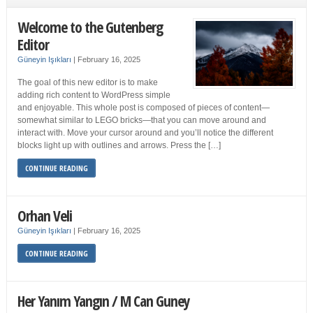
Welcome to the Gutenberg
Editor
Güneyin Işıkları
|
February 16, 2025
The goal of this new editor is to make
adding rich content to WordPress simple
and enjoyable. This whole post is composed of pieces of content—
somewhat similar to LEGO bricks—that you can move around and
interact with. Move your cursor around and you’ll notice the different
blocks light up with outlines and arrows. Press the […]
CONTINUE READING
Orhan Veli
Güneyin Işıkları
|
February 16, 2025
CONTINUE READING
Her Yanım Yangın / M Can Guney