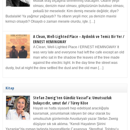
Mutlak tıraş bıçağına sinirlenmiş olacağım. Otların yeşil
olması, denizin mavi olması, gökyüzünün bulutsuz olması,
pekalâ bir meseledir. Kim demiş mesele değildir, diye?
Budalalık! Ya yağmur yağsaydı? Ya otların yeşili mor, ya denizin mavisi
kırmızı olsaydı? Olsaydı o zaman mesele olurdu, işte. […]
A Clean, Well-Lighted Place – Aydınlık ve Temiz Bir Yer /
ERNEST HEMINGWAY
A Clean, Well-Lighted Place / ERNEST HEMINGWAY It
was very late and everyone had left the cafe except an old
man who sat in the shadow the leaves of the tree made
against the electric light. In the day time the street was
dusty, but at night the dew settled the dust and the old man […]
Kitap
Stefan Zweig’ten Gündüz Vassaf’a: Umutsuzluk
bulaşıcıdır, umut da! / Türey Köse
Hayatı ve hatta siyaseti hep edebiyat aracılığıyla
kavramak, yorumlamak isteyen bir okur olarak bu
umutsuzluk günlerinde Avusturyalı yazar Stefan Zweig
düşüyor sık sık aklıma. “Kendi Hayatının Şiirini
Yazanlar”da roman tadında biyografilerle Casanova, Stendhal, Tolstoy’u