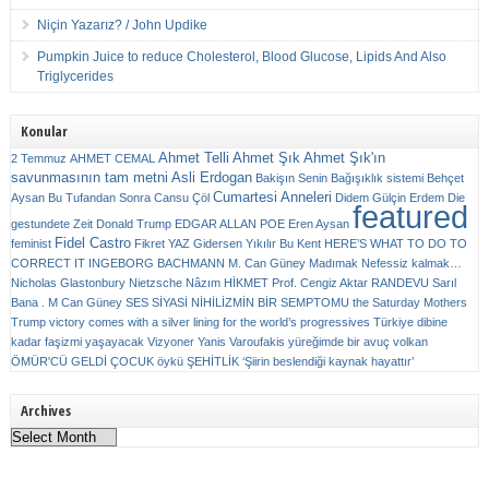
Niçin Yazarız? / John Updike
Pumpkin Juice to reduce Cholesterol, Blood Glucose, Lipids And Also
Triglycerides
Konular
Ahmet Telli
Ahmet Şık
Ahmet Şık'ın
2 Temmuz
AHMET CEMAL
savunmasının tam metni
Asli Erdogan
Bakişın Senin
Bağışıklık sistemi
Behçet
Cumartesi Anneleri
Aysan
Bu Tufandan Sonra
Cansu Çöl
Didem Gülçin Erdem
Die
featured
gestundete Zeit
Donald Trump
EDGAR ALLAN POE
Eren Aysan
Fidel Castro
feminist
Fikret YAZ
Gidersen Yıkılır Bu Kent
HERE’S WHAT TO DO TO
CORRECT IT
INGEBORG BACHMANN
M. Can Güney
Madımak
Nefessiz kalmak…
Nicholas Glastonbury
Nietzsche
Nâzım HİKMET
Prof. Cengiz Aktar
RANDEVU
Sarıl
Bana . M Can Güney
SES
SİYASİ NİHİLİZMİN BİR SEMPTOMU
the Saturday Mothers
Trump victory comes with a silver lining for the world’s progressives
Türkiye dibine
kadar faşizmi yaşayacak
Vizyoner
Yanis Varoufakis
yüreğimde bir avuç volkan
ÖMÜR'CÜ GELDİ ÇOCUK
öykü
ŞEHİTLİK
‘Şiirin beslendiği kaynak hayattır’
Archives
Archives