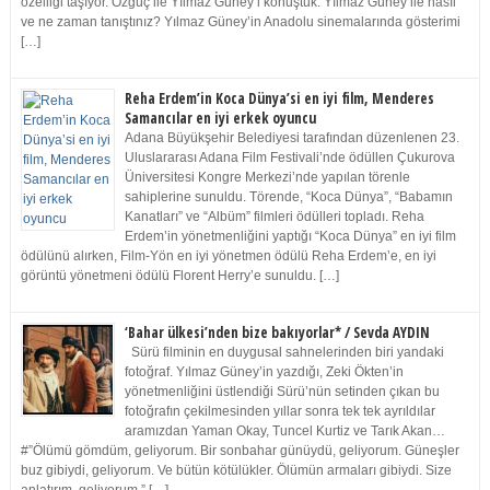
özelliği taşıyor. Özgüç ile Yılmaz Güney’i konuştuk. Yılmaz Güney ile nasıl
ve ne zaman tanıştınız? Yılmaz Güney’in Anadolu sinemalarında gösterimi
[…]
Reha Erdem’in Koca Dünya’si en iyi film, Menderes
Samancılar en iyi erkek oyuncu
Adana Büyükşehir Belediyesi tarafından düzenlenen 23.
Uluslararası Adana Film Festivali’nde ödüllen Çukurova
Üniversitesi Kongre Merkezi’nde yapılan törenle
sahiplerine sunuldu. Törende, “Koca Dünya”, “Babamın
Kanatları” ve “Albüm” filmleri ödülleri topladı. Reha
Erdem’in yönetmenliğini yaptığı “Koca Dünya” en iyi film
ödülünü alırken, Film-Yön en iyi yönetmen ödülü Reha Erdem’e, en iyi
görüntü yönetmeni ödülü Florent Herry’e sunuldu. […]
‘Bahar ülkesi’nden bize bakıyorlar* / Sevda AYDIN
Sürü filminin en duygusal sahnelerinden biri yandaki
fotoğraf. Yılmaz Güney’in yazdığı, Zeki Ökten’in
yönetmenliğini üstlendiği Sürü’nün setinden çıkan bu
fotoğrafın çekilmesinden yıllar sonra tek tek ayrıldılar
aramızdan Yaman Okay, Tuncel Kurtiz ve Tarık Akan…
#”Ölümü gömdüm, geliyorum. Bir sonbahar günüydü, geliyorum. Güneşler
buz gibiydi, geliyorum. Ve bütün kötülükler. Ölümün armaları gibiydi. Size