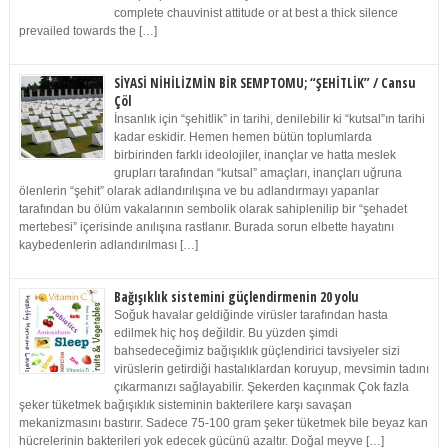
complete chauvinist attitude or at best a thick silence
prevailed towards the […]
SİYASİ NİHİLİZMİN BİR SEMPTOMU; “ŞEHİTLİK” / Cansu
Çöl
İnsanlık için “şehitlik” in tarihi, denilebilir ki “kutsal”ın tarihi
kadar eskidir. Hemen hemen bütün toplumlarda
birbirinden farklı ideolojiler, inançlar ve hatta meslek
grupları tarafından “kutsal” amaçları, inançları uğruna
ölenlerin “şehit” olarak adlandırılışına ve bu adlandırmayı yapanlar
tarafından bu ölüm vakalarının sembolik olarak sahiplenilip bir “şehadet
mertebesi” içerisinde anılışına rastlanır. Burada sorun elbette hayatını
kaybedenlerin adlandırılması […]
Bağışıklık sistemini güçlendirmenin 20 yolu
Soğuk havalar geldiğinde virüsler tarafından hasta
edilmek hiç hoş değildir. Bu yüzden şimdi
bahsedeceğimiz bağışıklık güçlendirici tavsiyeler sizi
virüslerin getirdiği hastalıklardan koruyup, mevsimin tadını
çıkarmanızı sağlayabilir. Şekerden kaçınmak Çok fazla
şeker tüketmek bağışıklık sisteminin bakterilere karşı savaşan
mekanizmasını bastırır. Sadece 75-100 gram şeker tüketmek bile beyaz kan
hücrelerinin bakterileri yok edecek gücünü azaltır. Doğal meyve […]