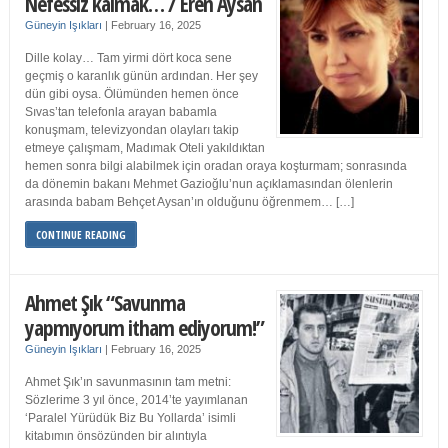
Nefessiz kalmak… / Eren Aysan
Güneyin Işıkları
|
February 16, 2025
Dille kolay… Tam yirmi dört koca sene
geçmiş o karanlık günün ardından. Her şey
dün gibi oysa. Ölümünden hemen önce
Sıvas’tan telefonla arayan babamla
konuşmam, televizyondan olayları takip
etmeye çalışmam, Madımak Oteli yakıldıktan
hemen sonra bilgi alabilmek için oradan oraya koşturmam; sonrasında
da dönemin bakanı Mehmet Gazioğlu’nun açıklamasından ölenlerin
arasında babam Behçet Aysan’ın olduğunu öğrenmem… […]
CONTINUE READING
Ahmet Şık “Savunma
yapmıyorum itham ediyorum!”
Güneyin Işıkları
|
February 16, 2025
Ahmet Şık’ın savunmasının tam metni:
Sözlerime 3 yıl önce, 2014’te yayımlanan
‘Paralel Yürüdük Biz Bu Yollarda’ isimli
kitabımın önsözünden bir alıntıyla