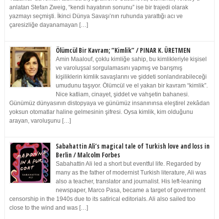
anlatan Stefan Zweig, “kendi hayatının sonunu” ise bir trajedi olarak
yazmayı seçmişti. İkinci Dünya Savaşı’nın ruhunda yarattığı acı ve
çaresizliğe dayanamayan […]
Ölümcül Bir Kavram; “Kimlik” / PINAR K. ÜRETMEN
Amin Maalouf, çoklu kimliğe sahip, bu kimlikleriyle kişisel
ve varoluşsal sorgulamasını yapmış ve barışmış
kişiliklerin kimlik savaşlarını ve şiddeti sonlandırabileceği
umudunu taşıyor. Ölümcül ve el yakan bir kavram “kimlik”.
Nice katliam, cinayet, şiddet ve vahşetin bahanesi.
Günümüz dünyasının distopyaya ve günümüz insanınınsa eleştirel zekâdan
yoksun otomatlar haline gelmesinin şifresi. Oysa kimlik, kim olduğunu
arayan, varoluşunu […]
Sabahattin Ali’s magical tale of Turkish love and loss in
Berlin / Malcolm Forbes
Sabahattin Ali led a short but eventful life. Regarded by
many as the father of modernist Turkish literature, Ali was
also a teacher, translator and journalist. His left-leaning
newspaper, Marco Pasa, became a target of government
censorship in the 1940s due to its satirical editorials. Ali also sailed too
close to the wind and was […]