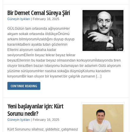
Bir Demet Cemal Süreya Şiiri
Güneyin Işıkları
|
February 16, 2025
GÜLGülün tam ortasında ağlıyorumHer
akşam sokak ortasında öldükçeÖnümü
arkamı bilmiyorumAzaldığını duyup duyup
karanlıktaBeni ayakta tutan gözlerinin
Ellerini alıyorum sabaha kadar
seviyorumEllerin beyaz tekrar beyaz tekrar
beyazEllerinin bu kadar beyaz olmasından korkuyorumİstasyonda tiren
oluyor birazBen bazan istasyonu bulamayan bir adamım Gülü alıyorum
yüzüme sürüyorumHer nasılsa sokağa düşmüşKolumu kanadımı
kırıyorumBir kan oluyor bir kıyamet bir çalgıVe zurnanın […]
CONTINUE READING
Yeni başlayanlar için: Kürt
Sorunu nedir?
Güneyin Işıkları
|
February 16, 2025
Kürt Sorununu silahsız, şiddetsiz, çatışmasız