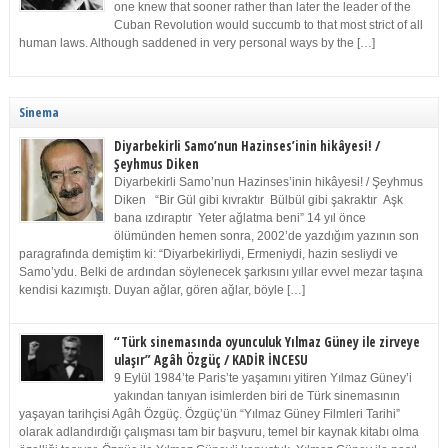
one knew that sooner rather than later the leader of the
Cuban Revolution would succumb to that most strict of all
human laws. Although saddened in very personal ways by the […]
Sinema
Diyarbekirli Samo’nun Hazinses’inin hikâyesi! /
Şeyhmus Diken
Diyarbekirli Samo’nun Hazinses’inin hikâyesi! / Şeyhmus
Diken “Bir Gül gibi kıvraktır Bülbül gibi şakraktır Aşk
bana ızdıraptır Yeter ağlatma beni” 14 yıl önce
ölümünden hemen sonra, 2002’de yazdığım yazının son
paragrafında demiştim ki: “Diyarbekirliydi, Ermeniydi, hazin sesliydi ve
Samo’ydu. Belki de ardından söylenecek şarkısını yıllar evvel mezar taşına
kendisi kazımıştı. Duyan ağlar, gören ağlar, böyle […]
“Türk sinemasında oyunculuk Yılmaz Güney ile zirveye
ulaşır” Agâh Özgüç / KADİR İNCESU
9 Eylül 1984’te Paris’te yaşamını yitiren Yılmaz Güney’i
yakından tanıyan isimlerden biri de Türk sinemasının
yaşayan tarihçisi Agâh Özgüç. Özgüç’ün “Yılmaz Güney Filmleri Tarihi”
olarak adlandırdığı çalışması tam bir başvuru, temel bir kaynak kitabı olma