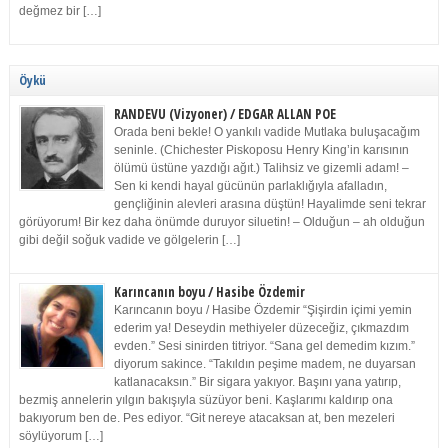
değmez bir […]
Öykü
RANDEVU (Vizyoner) / EDGAR ALLAN POE
Orada beni bekle! O yankılı vadide Mutlaka buluşacağım
seninle. (Chichester Piskoposu Henry King’in karısının
ölümü üstüne yazdığı ağıt.) Talihsiz ve gizemli adam! –
Sen ki kendi hayal gücünün parlaklığıyla afalladın,
gençliğinin alevleri arasına düştün! Hayalimde seni tekrar
görüyorum! Bir kez daha önümde duruyor siluetin! – Olduğun – ah olduğun
gibi değil soğuk vadide ve gölgelerin […]
Karıncanın boyu / Hasibe Özdemir
Karıncanın boyu / Hasibe Özdemir “Şişirdin içimi yemin
ederim ya! Deseydin methiyeler düzeceğiz, çıkmazdım
evden.” Sesi sinirden titriyor. “Sana gel demedim kızım.”
diyorum sakince. “Takıldın peşime madem, ne duyarsan
katlanacaksın.” Bir sigara yakıyor. Başını yana yatırıp,
bezmiş annelerin yılgın bakışıyla süzüyor beni. Kaşlarımı kaldırıp ona
bakıyorum ben de. Pes ediyor. “Git nereye atacaksan at, ben mezeleri
söylüyorum […]