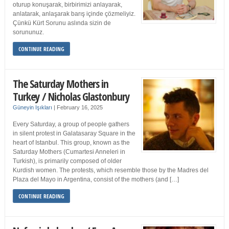
oturup konuşarak, birbirimizi anlayarak,
anlatarak, anlaşarak barış içinde çözmeliyiz.
Çünkü Kürt Sorunu aslında sizin de
sorununuz.
CONTINUE READING
The Saturday Mothers in
Turkey / Nicholas Glastonbury
Güneyin Işıkları
|
February 16, 2025
Every Saturday, a group of people gathers
in silent protest in Galatasaray Square in the
heart of Istanbul. This group, known as the
Saturday Mothers (Cumartesi Anneleri in
Turkish), is primarily composed of older
Kurdish women. The protests, which resemble those by the Madres del
Plaza del Mayo in Argentina, consist of the mothers (and […]
CONTINUE READING