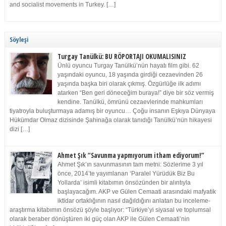
and socialist movements in Turkey. […]
Söyleşi
Turgay Tanülkü: BU RÖPORTAJI OKUMALISINIZ
Ünlü oyuncu Turgay Tanülkü’nün hayatı film gibi. 62
yaşındaki oyuncu, 18 yaşında girdiği cezaevinden 26
yaşında başka biri olarak çıkmış. Özgürlüğe ilk adımı
atarken “Ben geri döneceğim buraya!” diye bir söz vermiş
kendine. Tanülkü, ömrünü cezaevlerinde mahkumları
tiyatroyla buluşturmaya adamış bir oyuncu… Çoğu insanın Eşkıya Dünyaya
Hükümdar Olmaz dizisinde Şahinağa olarak tanıdığı Tanülkü’nün hikayesi
dizi […]
Ahmet Şık “Savunma yapmıyorum itham ediyorum!”
Ahmet Şık’ın savunmasının tam metni: Sözlerime 3 yıl
önce, 2014’te yayımlanan ‘Paralel Yürüdük Biz Bu
Yollarda’ isimli kitabımın önsözünden bir alıntıyla
başlayacağım. AKP ve Gülen Cemaati arasındaki mafyatik
iktidar ortaklığının nasıl dağıldığını anlatan bu inceleme-
araştırma kitabımın önsözü şöyle başlıyor: “Türkiye’yi siyasal ve toplumsal
olarak beraber dönüştüren iki güç olan AKP ile Gülen Cemaati’nin