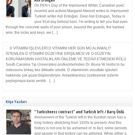
Asli Erdoğan
On PEN’s Day of the Imprisoned Writer, Canadian poet,
novelist and activist Margaret Atwood writes to imprisoned
Turkish writer Asli Erdoğan. Dear Asli Erdogan, Today is
your 91st day behind bars. I’m writing to tell you that even
through the concrete walls of your prison, beyond the guards, the barbed
wire, the locks and keys, we […]
D VİTAMİNİ İŞLEVLERİ D VİTAMİNİ HER GÜN MÜ ALINMALI?
İSTENİLEN D VİTAMİNİ DÜZEYİNE ERİŞİLMESİ VE O DÜZEYİN
KORUNMASININ HASTALIKLARI ÖNLEME VE TEDAVİ ETMEDEKİ ROLÜ
South Carolina Tıp Üniversitesi profesörlerinden Dr. Bruce W. Hollis’in bu
videosunu birkaç kez dikkatle izledik. D vitamininin vücuttaki işlevleri
hakkında çok güzel bilgilendiriyor. Anladıklarımızı özetleyerek sizlerle
paylaşmaya karar verdik. […]
Köşe Yazıları
“Turkishness contract” and Turkish left / Barış Ünlü
Involvement of the Turkish left in the Kurdish issue has a
long history stretching from 1920s to present. And this
history is not one to be ashamed of. In fact, some periods
and people in that history can be admired. While either a