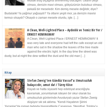
Mutlak tıraş bıçağına sinirlenmiş olacağım. Otların yeşil
olması, denizin mavi olması, gökyüzünün bulutsuz olması,
pekalâ bir meseledir. Kim demiş mesele değildir, diye?
Budalalık! Ya yağmur yağsaydı? Ya otların yeşili mor, ya denizin mavisi
kırmızı olsaydı? Olsaydı o zaman mesele olurdu, işte. […]
A Clean, Well-Lighted Place – Aydınlık ve Temiz Bir Yer /
ERNEST HEMINGWAY
A Clean, Well-Lighted Place / ERNEST HEMINGWAY It
was very late and everyone had left the cafe except an old
man who sat in the shadow the leaves of the tree made
against the electric light. In the day time the street was
dusty, but at night the dew settled the dust and the old man […]
Kitap
Stefan Zweig’ten Gündüz Vassaf’a: Umutsuzluk
bulaşıcıdır, umut da! / Türey Köse
Hayatı ve hatta siyaseti hep edebiyat aracılığıyla
kavramak, yorumlamak isteyen bir okur olarak bu
umutsuzluk günlerinde Avusturyalı yazar Stefan Zweig
düşüyor sık sık aklıma. “Kendi Hayatının Şiirini
Yazanlar”da roman tadında biyografilerle Casanova, Stendhal, Tolstoy’u