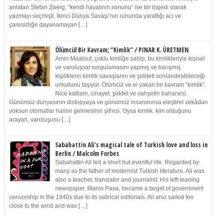
anlatan Stefan Zweig, “kendi hayatının sonunu” ise bir trajedi olarak
yazmayı seçmişti. İkinci Dünya Savaşı’nın ruhunda yarattığı acı ve
çaresizliğe dayanamayan […]
Ölümcül Bir Kavram; “Kimlik” / PINAR K. ÜRETMEN
Amin Maalouf, çoklu kimliğe sahip, bu kimlikleriyle kişisel
ve varoluşsal sorgulamasını yapmış ve barışmış
kişiliklerin kimlik savaşlarını ve şiddeti sonlandırabileceği
umudunu taşıyor. Ölümcül ve el yakan bir kavram “kimlik”.
Nice katliam, cinayet, şiddet ve vahşetin bahanesi.
Günümüz dünyasının distopyaya ve günümüz insanınınsa eleştirel zekâdan
yoksun otomatlar haline gelmesinin şifresi. Oysa kimlik, kim olduğunu
arayan, varoluşunu […]
Sabahattin Ali’s magical tale of Turkish love and loss in
Berlin / Malcolm Forbes
Sabahattin Ali led a short but eventful life. Regarded by
many as the father of modernist Turkish literature, Ali was
also a teacher, translator and journalist. His left-leaning
newspaper, Marco Pasa, became a target of government
censorship in the 1940s due to its satirical editorials. Ali also sailed too
close to the wind and was […]