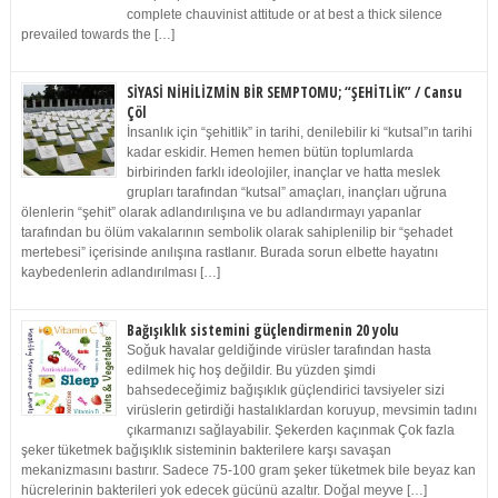
complete chauvinist attitude or at best a thick silence
prevailed towards the […]
SİYASİ NİHİLİZMİN BİR SEMPTOMU; “ŞEHİTLİK” / Cansu
Çöl
İnsanlık için “şehitlik” in tarihi, denilebilir ki “kutsal”ın tarihi
kadar eskidir. Hemen hemen bütün toplumlarda
birbirinden farklı ideolojiler, inançlar ve hatta meslek
grupları tarafından “kutsal” amaçları, inançları uğruna
ölenlerin “şehit” olarak adlandırılışına ve bu adlandırmayı yapanlar
tarafından bu ölüm vakalarının sembolik olarak sahiplenilip bir “şehadet
mertebesi” içerisinde anılışına rastlanır. Burada sorun elbette hayatını
kaybedenlerin adlandırılması […]
Bağışıklık sistemini güçlendirmenin 20 yolu
Soğuk havalar geldiğinde virüsler tarafından hasta
edilmek hiç hoş değildir. Bu yüzden şimdi
bahsedeceğimiz bağışıklık güçlendirici tavsiyeler sizi
virüslerin getirdiği hastalıklardan koruyup, mevsimin tadını
çıkarmanızı sağlayabilir. Şekerden kaçınmak Çok fazla
şeker tüketmek bağışıklık sisteminin bakterilere karşı savaşan
mekanizmasını bastırır. Sadece 75-100 gram şeker tüketmek bile beyaz kan
hücrelerinin bakterileri yok edecek gücünü azaltır. Doğal meyve […]