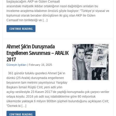
başlayacağım. AKP ve Gülen Cemaati
arasındaki mafyatik iktidar ortaklığının nasıl dağıldığını anlatan bu
inceleme-araştırma kitabımın önsözü şöyle başlıyor: “Türkiye’yi siyasal ve
toplumsal olarak beraber dönüştüren iki güç olan AKP ile Gülen
Cemaati’nin birlikteliği ve […]
CONTINUE READING
Ahmet Şık’ın Duruşmada
Engellenen Savunması – ARALIK
2017
Güneyin Işıkları
|
February 16, 2025
361 gündür tutuklu gazeteci Ahmet Şık’ın
dünkü (25 Aralık) duruşmada engellenen
beyanının tam metnini yayınlıyoruz Yargıtay
Başkanı İsmail Rüştü Cirit, yeni adli yılın
açılışı vesilesiyle 23 Kasım 2017’de yaptığı konuşmada çok çarpıcı veriler
ortaya koydu. 2016 yılı adli suç istatistiklerine göre 80 milyonluk
ülkemizde yaklaşık 6 milyon 900bin şüpheli bulunduğunu açıklayan Cirit;
“Demek ki […]
CONTINUE READING