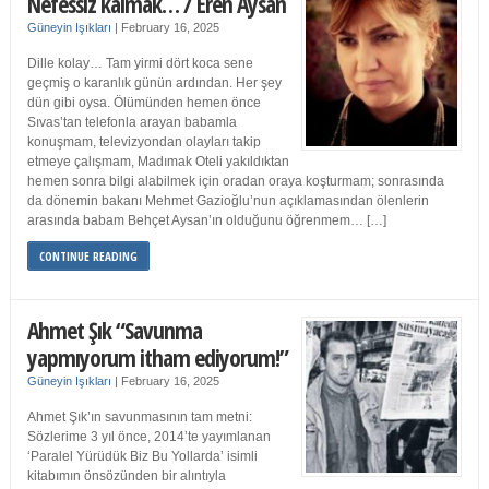
Nefessiz kalmak… / Eren Aysan
Güneyin Işıkları
|
February 16, 2025
Dille kolay… Tam yirmi dört koca sene
geçmiş o karanlık günün ardından. Her şey
dün gibi oysa. Ölümünden hemen önce
Sıvas’tan telefonla arayan babamla
konuşmam, televizyondan olayları takip
etmeye çalışmam, Madımak Oteli yakıldıktan
hemen sonra bilgi alabilmek için oradan oraya koşturmam; sonrasında
da dönemin bakanı Mehmet Gazioğlu’nun açıklamasından ölenlerin
arasında babam Behçet Aysan’ın olduğunu öğrenmem… […]
CONTINUE READING
Ahmet Şık “Savunma
yapmıyorum itham ediyorum!”
Güneyin Işıkları
|
February 16, 2025
Ahmet Şık’ın savunmasının tam metni:
Sözlerime 3 yıl önce, 2014’te yayımlanan
‘Paralel Yürüdük Biz Bu Yollarda’ isimli
kitabımın önsözünden bir alıntıyla