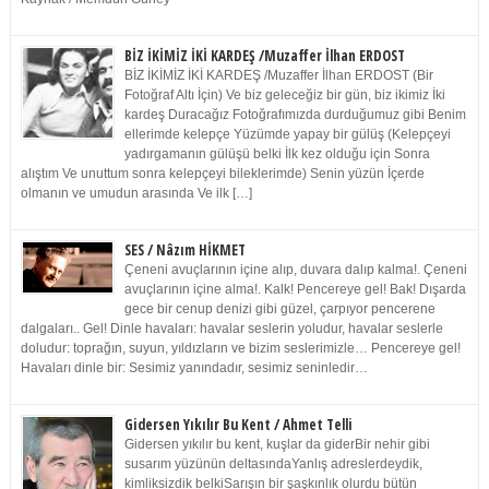
BİZ İKİMİZ İKİ KARDEŞ /Muzaffer İlhan ERDOST
BİZ İKİMİZ İKİ KARDEŞ /Muzaffer İlhan ERDOST (Bir
Fotoğraf Altı İçin) Ve biz geleceğiz bir gün, biz ikimiz İki
kardeş Duracağız Fotoğrafımızda durduğumuz gibi Benim
ellerimde kelepçe Yüzümde yapay bir gülüş (Kelepçeyi
yadırgamanın gülüşü belki İlk kez olduğu için Sonra
alıştım Ve unuttum sonra kelepçeyi bileklerimde) Senin yüzün İçerde
olmanın ve umudun arasında Ve ilk […]
SES / Nâzım HİKMET
Çeneni avuçlarının içine alıp, duvara dalıp kalma!. Çeneni
avuçlarının içine alma!. Kalk! Pencereye gel! Bak! Dışarda
gece bir cenup denizi gibi güzel, çarpıyor pencerene
dalgaları.. Gel! Dinle havaları: havalar seslerin yoludur, havalar seslerle
doludur: toprağın, suyun, yıldızların ve bizim seslerimizle… Pencereye gel!
Havaları dinle bir: Sesimiz yanındadır, sesimiz seninledir…
Gidersen Yıkılır Bu Kent / Ahmet Telli
Gidersen yıkılır bu kent, kuşlar da giderBir nehir gibi
susarım yüzünün deltasındaYanlış adreslerdeydik,
kimliksizdik belkiSarışın bir şaşkınlık olurdu bütün