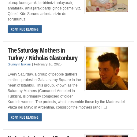
oturup konuşarak, birbirimizi anlayarak,
anlatarak, anlaşarak barış içinde çözmeliyiz.
Çünkü Kürt Sorunu aslında sizin de
sorununuz.
CONTINUE READING
The Saturday Mothers in
Turkey / Nicholas Glastonbury
Güneyin Işıkları
|
February 16, 2025
Every Saturday, a group of people gathers
in silent protest in Galatasaray Square in the
heart of Istanbul. This group, known as the
Saturday Mothers (Cumartesi Anneleri in
Turkish), is primarily composed of older
Kurdish women. The protests, which resemble those by the Madres del
Plaza del Mayo in Argentina, consist of the mothers (and […]
CONTINUE READING