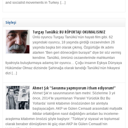
and socialist movements in Turkey. […]
Söyleşi
Turgay Tanülkü: BU RÖPORTAJI OKUMALISINIZ
Ünlü oyuncu Turgay Tanülkü’nün hayatı film gibi. 62
yaşındaki oyuncu, 18 yaşında girdiği cezaevinden 26
yaşında başka biri olarak çıkmış. Özgürlüğe ilk adımı
atarken “Ben geri döneceğim buraya!” diye bir söz vermiş
kendine. Tanülkü, ömrünü cezaevlerinde mahkumları
tiyatroyla buluşturmaya adamış bir oyuncu… Çoğu insanın Eşkıya Dünyaya
Hükümdar Olmaz dizisinde Şahinağa olarak tanıdığı Tanülkü’nün hikayesi
dizi […]
Ahmet Şık “Savunma yapmıyorum itham ediyorum!”
Ahmet Şık’ın savunmasının tam metni: Sözlerime 3 yıl
önce, 2014’te yayımlanan ‘Paralel Yürüdük Biz Bu
Yollarda’ isimli kitabımın önsözünden bir alıntıyla
başlayacağım. AKP ve Gülen Cemaati arasındaki mafyatik
iktidar ortaklığının nasıl dağıldığını anlatan bu inceleme-
araştırma kitabımın önsözü şöyle başlıyor: “Türkiye’yi siyasal ve toplumsal
olarak beraber dönüştüren iki güç olan AKP ile Gülen Cemaati’nin