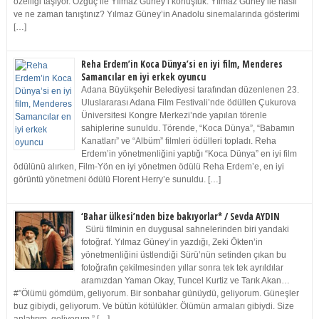
özelliği taşıyor. Özgüç ile Yılmaz Güney’i konuştuk. Yılmaz Güney ile nasıl
ve ne zaman tanıştınız? Yılmaz Güney’in Anadolu sinemalarında gösterimi
[…]
Reha Erdem’in Koca Dünya’si en iyi film, Menderes
Samancılar en iyi erkek oyuncu
Adana Büyükşehir Belediyesi tarafından düzenlenen 23.
Uluslararası Adana Film Festivali’nde ödüllen Çukurova
Üniversitesi Kongre Merkezi’nde yapılan törenle
sahiplerine sunuldu. Törende, “Koca Dünya”, “Babamın
Kanatları” ve “Albüm” filmleri ödülleri topladı. Reha
Erdem’in yönetmenliğini yaptığı “Koca Dünya” en iyi film
ödülünü alırken, Film-Yön en iyi yönetmen ödülü Reha Erdem’e, en iyi
görüntü yönetmeni ödülü Florent Herry’e sunuldu. […]
‘Bahar ülkesi’nden bize bakıyorlar* / Sevda AYDIN
Sürü filminin en duygusal sahnelerinden biri yandaki
fotoğraf. Yılmaz Güney’in yazdığı, Zeki Ökten’in
yönetmenliğini üstlendiği Sürü’nün setinden çıkan bu
fotoğrafın çekilmesinden yıllar sonra tek tek ayrıldılar
aramızdan Yaman Okay, Tuncel Kurtiz ve Tarık Akan…
#”Ölümü gömdüm, geliyorum. Bir sonbahar günüydü, geliyorum. Güneşler
buz gibiydi, geliyorum. Ve bütün kötülükler. Ölümün armaları gibiydi. Size