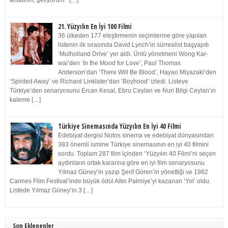
anlatırım, geliyorum.” […]
21. Yüzyılın En İyi 100 Filmi
36 ülkeden 177 eleştirmenin seçimlerine göre yapılan
listenin ilk sırasında David Lynch’in sürrealist başyapıtı
‘Mulholland Drive’ yer aldı. Ünlü yönetmeni Wong Kar-
wai’den ‘In the Mood for Love’, Paul Thomas
Anderson’dan ‘There Will Be Blood’, Hayao Miyazaki’den
‘Spirited Away’ ve Richard Linklater’dan ‘Boyhood’ izledi. Listeye
Türkiye’den senaryosunu Ercan Kesal, Ebru Ceylan ve Nuri Bilgi Ceylan’ın
kaleme […]
Türkiye Sinemasında Yüzyılın En İyi 40 Filmi
Edebiyat dergisi Notos sinema ve edebiyat dünyasından
383 önemli ismine Türkiye sinemasının en iyi 40 filmini
sordu. Toplam 287 film içinden ‘Yüzyılın 40 Filmi’ni seçen
aydınların ortak kararına göre en iyi film senaryosunu
Yılmaz Güney’in yazıp Şerif Gören’in yönettiği ve 1982
Cannes Film Festival’inde büyük ödül Altın Palmiye’yi kazanan ‘Yol’ oldu.
Listede Yılmaz Güney’in 3 […]
Son Eklenenler