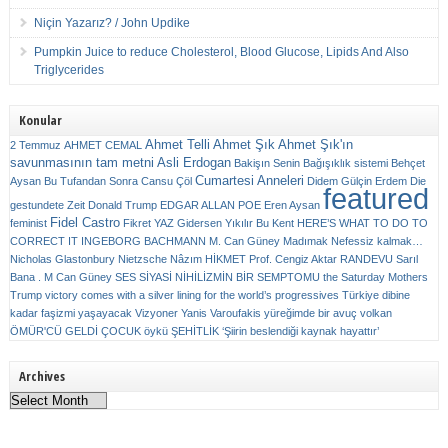
Niçin Yazarız? / John Updike
Pumpkin Juice to reduce Cholesterol, Blood Glucose, Lipids And Also
Triglycerides
Konular
Ahmet Telli
Ahmet Şık
Ahmet Şık'ın
2 Temmuz
AHMET CEMAL
savunmasının tam metni
Asli Erdogan
Bakişın Senin
Bağışıklık sistemi
Behçet
Cumartesi Anneleri
Aysan
Bu Tufandan Sonra
Cansu Çöl
Didem Gülçin Erdem
Die
featured
gestundete Zeit
Donald Trump
EDGAR ALLAN POE
Eren Aysan
Fidel Castro
feminist
Fikret YAZ
Gidersen Yıkılır Bu Kent
HERE’S WHAT TO DO TO
CORRECT IT
INGEBORG BACHMANN
M. Can Güney
Madımak
Nefessiz kalmak…
Nicholas Glastonbury
Nietzsche
Nâzım HİKMET
Prof. Cengiz Aktar
RANDEVU
Sarıl
Bana . M Can Güney
SES
SİYASİ NİHİLİZMİN BİR SEMPTOMU
the Saturday Mothers
Trump victory comes with a silver lining for the world’s progressives
Türkiye dibine
kadar faşizmi yaşayacak
Vizyoner
Yanis Varoufakis
yüreğimde bir avuç volkan
ÖMÜR'CÜ GELDİ ÇOCUK
öykü
ŞEHİTLİK
‘Şiirin beslendiği kaynak hayattır’
Archives
Archives