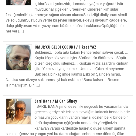
ışıklarBiz mi yalnızdık, durmadan yağmur yağardıÜşür
müydük nar çiçekleri ürperirken Gidersen kim sular
fesleğenleriKuşlar nereye sığınır akşam oluncaSessizliği dinliyorum şimdi
ve soluğunuSustuğun yerde birşeyler kırılıyorBekleyiş diyorum caddelere,
dalıp gidiyorsun Adını yazıyorum bütün otobüs duraklarınaÖpüştüğümüz
her yer […]
ÖMÜR’CÜ GELDİ ÇOCUK ! / Fikret YAZ
Beklemez. Topla arta kalanı Pencereden satıver çocuk …
Kuytu köşe söz verilmişler Süründürür öldürmez. Süpür
gitsen Geç oldu istemez… Küskün yıldız asardım Kırılgan
şiire Yetmez diye geceme.. Unutma ! Çıkın et heybeme…
Bak orda bir kaç imge kalmış Eski bir Şair’den miras.
Nasılsa son dizeye saklanmış. İyi bak eskitme ! Sana kalsın… Resme
ısınmamıştım. Bir […]
Sarıl Bana / M Can Güney
SARIL BANA şimdi desem ki geçecek bu yaşananlar da
geçecek geriye bir tek seni sevdiğim kalacak bende bir de
o masum çocukların yangın mavisi gözleri belki bir de bir
türlü duyulmayan çığlığında annelerin yüreğimizin
kanayan yarası kardeşliğe hasret o güzel ülkem sanma
sakın değmez bu yangın yeri bu darmadağan, cehenneme dönmüş ülke