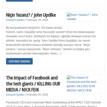
Niçin Yazarız? / John Updike
Güneyin Işıkları
|
February 16, 2025
Bir kurşunkalemi düşünün. Ne kadar sessiz,
hünerli, narin, küçüktür ama mucizeler yaratır! Onun bir dokunuşuyla
dünyalar vücut bulur; tehlikesiz bir kaplan, ağırlığı olmayan buharlı bir
silindir, masrafsız bir saray. John Updike Konu başlığım, bu sanat
festivalinde kendimi kısaca anlatma olanağı sunuyor bana; “Niçin
yazarız,” sorusu karşısında, “Niçin olmasın,” demeli ve başka şey
söylemeden yerime oturmalıydım. Ama […]
CONTINUE READING
The impact of Facebook and
the tech giants / KILLING OUR
MEDIA / NICK FEIK
Güneyin Işıkları
|
February 16, 2025
Facebook CEO and chairman Mark Zuckerberg at the APEC CEO Summit
2016 in Lima, Peru. © Ernesto Benavides / AFP / Getty Images “Today I