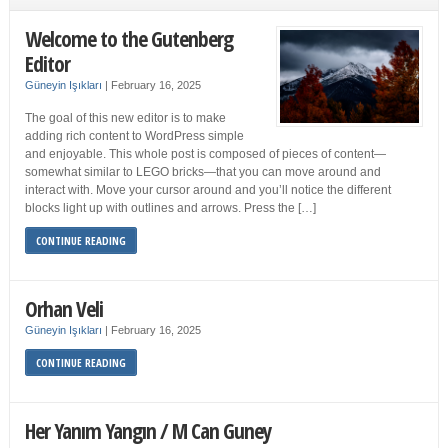
Welcome to the Gutenberg
Editor
Güneyin Işıkları
|
February 16, 2025
The goal of this new editor is to make
adding rich content to WordPress simple
and enjoyable. This whole post is composed of pieces of content—
somewhat similar to LEGO bricks—that you can move around and
interact with. Move your cursor around and you’ll notice the different
blocks light up with outlines and arrows. Press the […]
CONTINUE READING
Orhan Veli
Güneyin Işıkları
|
February 16, 2025
CONTINUE READING
Her Yanım Yangın / M Can Guney