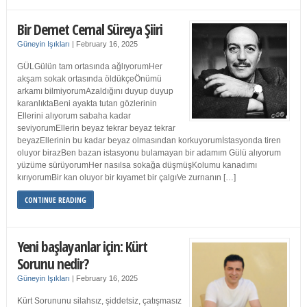
Bir Demet Cemal Süreya Şiiri
Güneyin Işıkları
|
February 16, 2025
GÜLGülün tam ortasında ağlıyorumHer
akşam sokak ortasında öldükçeÖnümü
arkamı bilmiyorumAzaldığını duyup duyup
karanlıktaBeni ayakta tutan gözlerinin
Ellerini alıyorum sabaha kadar
seviyorumEllerin beyaz tekrar beyaz tekrar
beyazEllerinin bu kadar beyaz olmasından korkuyorumİstasyonda tiren
oluyor birazBen bazan istasyonu bulamayan bir adamım Gülü alıyorum
yüzüme sürüyorumHer nasılsa sokağa düşmüşKolumu kanadımı
kırıyorumBir kan oluyor bir kıyamet bir çalgıVe zurnanın […]
CONTINUE READING
Yeni başlayanlar için: Kürt
Sorunu nedir?
Güneyin Işıkları
|
February 16, 2025
Kürt Sorununu silahsız, şiddetsiz, çatışmasız