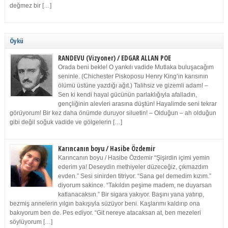
değmez bir […]
Öykü
RANDEVU (Vizyoner) / EDGAR ALLAN POE
Orada beni bekle! O yankılı vadide Mutlaka buluşacağım
seninle. (Chichester Piskoposu Henry King’in karısının
ölümü üstüne yazdığı ağıt.) Talihsiz ve gizemli adam! –
Sen ki kendi hayal gücünün parlaklığıyla afalladın,
gençliğinin alevleri arasına düştün! Hayalimde seni tekrar
görüyorum! Bir kez daha önümde duruyor siluetin! – Olduğun – ah olduğun
gibi değil soğuk vadide ve gölgelerin […]
Karıncanın boyu / Hasibe Özdemir
Karıncanın boyu / Hasibe Özdemir “Şişirdin içimi yemin
ederim ya! Deseydin methiyeler düzeceğiz, çıkmazdım
evden.” Sesi sinirden titriyor. “Sana gel demedim kızım.”
diyorum sakince. “Takıldın peşime madem, ne duyarsan
katlanacaksın.” Bir sigara yakıyor. Başını yana yatırıp,
bezmiş annelerin yılgın bakışıyla süzüyor beni. Kaşlarımı kaldırıp ona
bakıyorum ben de. Pes ediyor. “Git nereye atacaksan at, ben mezeleri
söylüyorum […]