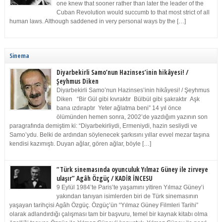
one knew that sooner rather than later the leader of the
Cuban Revolution would succumb to that most strict of all
human laws. Although saddened in very personal ways by the […]
Sinema
Diyarbekirli Samo’nun Hazinses’inin hikâyesi! /
Şeyhmus Diken
Diyarbekirli Samo’nun Hazinses’inin hikâyesi! / Şeyhmus
Diken “Bir Gül gibi kıvraktır Bülbül gibi şakraktır Aşk
bana ızdıraptır Yeter ağlatma beni” 14 yıl önce
ölümünden hemen sonra, 2002’de yazdığım yazının son
paragrafında demiştim ki: “Diyarbekirliydi, Ermeniydi, hazin sesliydi ve
Samo’ydu. Belki de ardından söylenecek şarkısını yıllar evvel mezar taşına
kendisi kazımıştı. Duyan ağlar, gören ağlar, böyle […]
“Türk sinemasında oyunculuk Yılmaz Güney ile zirveye
ulaşır” Agâh Özgüç / KADİR İNCESU
9 Eylül 1984’te Paris’te yaşamını yitiren Yılmaz Güney’i
yakından tanıyan isimlerden biri de Türk sinemasının
yaşayan tarihçisi Agâh Özgüç. Özgüç’ün “Yılmaz Güney Filmleri Tarihi”
olarak adlandırdığı çalışması tam bir başvuru, temel bir kaynak kitabı olma