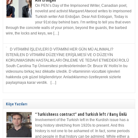
Asli Erdoğan
On PEN’s Day of the Imprisoned Writer, Canadian poet,
novelist and activist Margaret Atwood writes to imprisoned
Turkish writer Asli Erdoğan. Dear Asli Erdogan, Today is
your 91st day behind bars. I’m writing to tell you that even
through the concrete walls of your prison, beyond the guards, the barbed
wire, the locks and keys, we […]
D VİTAMİNİ İŞLEVLERİ D VİTAMİNİ HER GÜN MÜ ALINMALI?
İSTENİLEN D VİTAMİNİ DÜZEYİNE ERİŞİLMESİ VE O DÜZEYİN
KORUNMASININ HASTALIKLARI ÖNLEME VE TEDAVİ ETMEDEKİ ROLÜ
South Carolina Tıp Üniversitesi profesörlerinden Dr. Bruce W. Hollis’in bu
videosunu birkaç kez dikkatle izledik. D vitamininin vücuttaki işlevleri
hakkında çok güzel bilgilendiriyor. Anladıklarımızı özetleyerek sizlerle
paylaşmaya karar verdik. […]
Köşe Yazıları
“Turkishness contract” and Turkish left / Barış Ünlü
Involvement of the Turkish left in the Kurdish issue has a
long history stretching from 1920s to present. And this
history is not one to be ashamed of. In fact, some periods
and people in that history can be admired. While either a