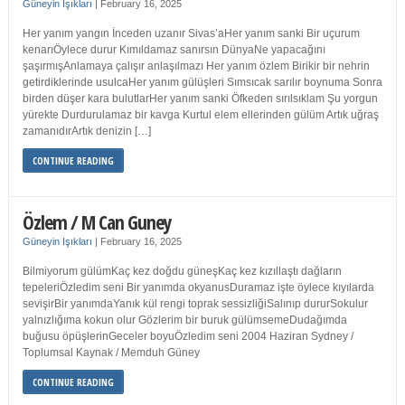
Güneyin Işıkları
|
February 16, 2025
Her yanım yangın İnceden uzanır Sivas’aHer yanım sanki Bir uçurum
kenarıÖylece durur Kımıldamaz sanırsın DünyaNe yapacağını
şaşırmışAnlamaya çalışır anlaşılmazı Her yanım özlem Birikir bir nehrin
getirdiklerinde usulcaHer yanım gülüşleri Sımsıcak sarılır boynuma Sonra
birden düşer kara bulutlarHer yanım sanki Öfkeden sırılsıklam Şu yorgun
yürekte Durdurulamaz bir kavga Kurtul elem ellerinden gülüm Artık uğraş
zamanıdırArtık denizin […]
CONTINUE READING
Özlem / M Can Guney
Güneyin Işıkları
|
February 16, 2025
Bilmiyorum gülümKaç kez doğdu güneşKaç kez kızıllaştı dağların
tepeleriÖzledim seni Bir yanımda okyanusDuramaz işte öylece kıyılarda
sevişirBir yanımdaYanık kül rengi toprak sessizliğiSalınıp dururSokulur
yalnızlığıma kokun olur Gözlerim bir buruk gülümsemeDudağımda
buğusu öpüşlerinGeceler boyuÖzledim seni 2004 Haziran Sydney /
Toplumsal Kaynak / Memduh Güney
CONTINUE READING