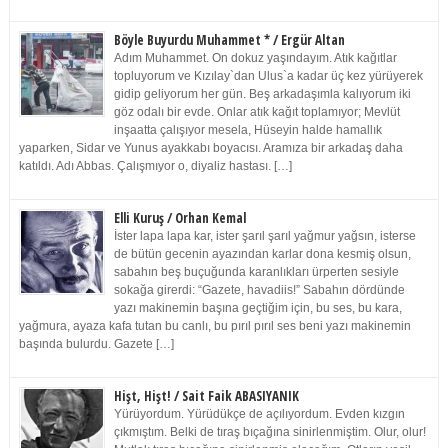
Böyle Buyurdu Muhammet * / Ergür Altan
Adım Muhammet. On dokuz yaşındayım. Atık kağıtlar
topluyorum ve Kızılay`dan Ulus`a kadar üç kez yürüyerek
gidip geliyorum her gün. Beş arkadaşımla kalıyorum iki
göz odalı bir evde. Onlar atık kağıt toplamıyor; Mevlüt
inşaatta çalışıyor mesela, Hüseyin halde hamallık
yaparken, Sidar ve Yunus ayakkabı boyacısı. Aramıza bir arkadaş daha
katıldı. Adı Abbas. Çalışmıyor o, diyaliz hastası. […]
Elli Kuruş / Orhan Kemal
İster lapa lapa kar, ister şarıl şarıl yağmur yağsın, isterse
de bütün gecenin ayazından karlar dona kesmiş olsun,
sabahın beş buçuğunda karanlıkları ürperten sesiyle
sokağa girerdi: “Gazete, havadiis!” Sabahın dördünde
yazı makinemin başına geçtiğim için, bu ses, bu kara,
yağmura, ayaza kafa tutan bu canlı, bu pırıl pırıl ses beni yazı makinemin
başında bulurdu. Gazete […]
Hişt, Hişt! / Sait Faik ABASIYANIK
Yürüyordum. Yürüdükçe de açılıyordum. Evden kızgın
çıkmıştım. Belki de tıraş bıçağına sinirlenmiştim. Olur, olur!