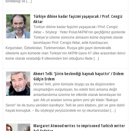
birlikteliği ve […]
Türkiye dibine kadar faşizmi yaşayacak / Prof. Cengiz
Aktar
Türkiye dibine kadar faşizmi yaşayacak / Prof. Cengiz
Aktar – Söyleşi : Yeter Polat AKPM’nin geçtiğimiz günlerde
Türkiye’yi izleme sürecine almasını küme düşmek olarak
tanımlayan Prof. Cengiz Aktar, artık Azerbaycan,
Kırgızistan, Özbekistan, Türkmenistan, Rusya gibi gayri demokratik
ülkelerle aynı kümede olan Türkiye’nin AKPM üyesi 47 ülke arasından ikinci
küme olarak sıraladığı 9 ülkesinden biri olduğunu ifade […]
Ahmet Telli: ‘Şiirin beslendiği kaynak hayattır’ / Didem
Gülçin Erdem
Ahmet Telli, şiirin tümüyle duygu ya da düşünceden
oluşmadığını vurgulayan, bu edebi türü anlama değil
anlamlandırma üzerine bir etkinlik olarak tanımlayan bir
şair. Altı yıl aradan sonra gelen yeni şiir kitabı “Bakışın
Senin” ile de bunu yeniden kanıtlıyor. Telli ile yeni kitabını, şiiri ve şiire dahil
hayatı konuştuk. – Bu söyleşiyi yeryüzündeki en iyi okurlarınızdan […]
Margaret Atwood writes to imprisoned Turkish writer