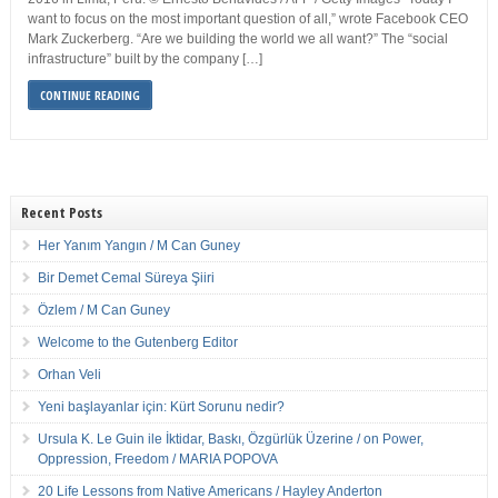
want to focus on the most important question of all,” wrote Facebook CEO
Mark Zuckerberg. “Are we building the world we all want?” The “social
infrastructure” built by the company […]
CONTINUE READING
Recent Posts
Her Yanım Yangın / M Can Guney
Bir Demet Cemal Süreya Şiiri
Özlem / M Can Guney
Welcome to the Gutenberg Editor
Orhan Veli
Yeni başlayanlar için: Kürt Sorunu nedir?
Ursula K. Le Guin ile İktidar, Baskı, Özgürlük Üzerine / on Power,
Oppression, Freedom / MARIA POPOVA
20 Life Lessons from Native Americans / Hayley Anderton