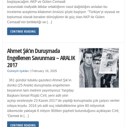
başlayacağım. AKP ve Gülen Cemaati
arasındaki mafyatik iktidar ortaklığının nasıl dağıldığını anlatan bu
inceleme-araştırma kitabımın önsözü şöyle başlıyor: “Türkiye’yi siyasal ve
toplumsal olarak beraber dönüştüren iki güç olan AKP ile Gülen
Cemaati’nin birlikteliği ve […]
CONTINUE READING
Ahmet Şık’ın Duruşmada
Engellenen Savunması – ARALIK
2017
Güneyin Işıkları
|
February 16, 2025
361 gündür tutuklu gazeteci Ahmet Şık’ın
dünkü (25 Aralık) duruşmada engellenen
beyanının tam metnini yayınlıyoruz Yargıtay
Başkanı İsmail Rüştü Cirit, yeni adli yılın
açılışı vesilesiyle 23 Kasım 2017’de yaptığı konuşmada çok çarpıcı veriler
ortaya koydu. 2016 yılı adli suç istatistiklerine göre 80 milyonluk
ülkemizde yaklaşık 6 milyon 900bin şüpheli bulunduğunu açıklayan Cirit;
“Demek ki […]
CONTINUE READING