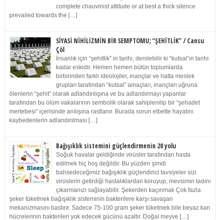
complete chauvinist attitude or at best a thick silence
prevailed towards the […]
SİYASİ NİHİLİZMİN BİR SEMPTOMU; “ŞEHİTLİK” / Cansu
Çöl
İnsanlık için “şehitlik” in tarihi, denilebilir ki “kutsal”ın tarihi
kadar eskidir. Hemen hemen bütün toplumlarda
birbirinden farklı ideolojiler, inançlar ve hatta meslek
grupları tarafından “kutsal” amaçları, inançları uğruna
ölenlerin “şehit” olarak adlandırılışına ve bu adlandırmayı yapanlar
tarafından bu ölüm vakalarının sembolik olarak sahiplenilip bir “şehadet
mertebesi” içerisinde anılışına rastlanır. Burada sorun elbette hayatını
kaybedenlerin adlandırılması […]
Bağışıklık sistemini güçlendirmenin 20 yolu
Soğuk havalar geldiğinde virüsler tarafından hasta
edilmek hiç hoş değildir. Bu yüzden şimdi
bahsedeceğimiz bağışıklık güçlendirici tavsiyeler sizi
virüslerin getirdiği hastalıklardan koruyup, mevsimin tadını
çıkarmanızı sağlayabilir. Şekerden kaçınmak Çok fazla
şeker tüketmek bağışıklık sisteminin bakterilere karşı savaşan
mekanizmasını bastırır. Sadece 75-100 gram şeker tüketmek bile beyaz kan
hücrelerinin bakterileri yok edecek gücünü azaltır. Doğal meyve […]