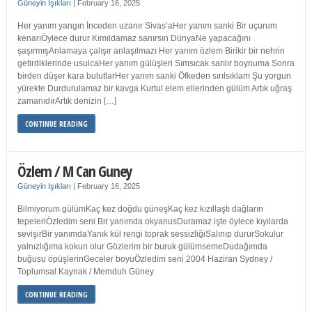
Güneyin Işıkları
|
February 16, 2025
Her yanım yangın İnceden uzanır Sivas’aHer yanım sanki Bir uçurum
kenarıÖylece durur Kımıldamaz sanırsın DünyaNe yapacağını
şaşırmışAnlamaya çalışır anlaşılmazı Her yanım özlem Birikir bir nehrin
getirdiklerinde usulcaHer yanım gülüşleri Sımsıcak sarılır boynuma Sonra
birden düşer kara bulutlarHer yanım sanki Öfkeden sırılsıklam Şu yorgun
yürekte Durdurulamaz bir kavga Kurtul elem ellerinden gülüm Artık uğraş
zamanıdırArtık denizin […]
CONTINUE READING
Özlem / M Can Guney
Güneyin Işıkları
|
February 16, 2025
Bilmiyorum gülümKaç kez doğdu güneşKaç kez kızıllaştı dağların
tepeleriÖzledim seni Bir yanımda okyanusDuramaz işte öylece kıyılarda
sevişirBir yanımdaYanık kül rengi toprak sessizliğiSalınıp dururSokulur
yalnızlığıma kokun olur Gözlerim bir buruk gülümsemeDudağımda
buğusu öpüşlerinGeceler boyuÖzledim seni 2004 Haziran Sydney /
Toplumsal Kaynak / Memduh Güney
CONTINUE READING