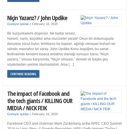
Niçin Yazarız? / John Updike
Güneyin Işıkları
|
February 16, 2025
Bir kurşunkalemi düşünün. Ne kadar sessiz,
hünerli, narin, küçüktür ama mucizeler yaratır! Onun bir dokunuşuyla
dünyalar vücut bulur; tehlikesiz bir kaplan, ağırlığı olmayan buharlı bir
silindir, masrafsız bir saray. John Updike Konu başlığım, bu sanat
festivalinde kendimi kısaca anlatma olanağı sunuyor bana; “Niçin
yazarız,” sorusu karşısında, “Niçin olmasın,” demeli ve başka şey
söylemeden yerime oturmalıydım. Ama […]
CONTINUE READING
The impact of Facebook and
the tech giants / KILLING OUR
MEDIA / NICK FEIK
Güneyin Işıkları
|
February 16, 2025
Facebook CEO and chairman Mark Zuckerberg at the APEC CEO Summit
2016 in Lima, Peru. © Ernesto Benavides / AFP / Getty Images “Today I