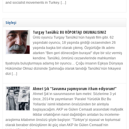
and socialist movements in Turkey. […]
Söyleşi
Turgay Tanülkü: BU RÖPORTAJI OKUMALISINIZ
Ünlü oyuncu Turgay Tanülkü’nün hayatı film gibi. 62
yaşındaki oyuncu, 18 yaşında girdiği cezaevinden 26
yaşında başka biri olarak çıkmış. Özgürlüğe ilk adımı
atarken “Ben geri döneceğim buraya!” diye bir söz vermiş
kendine. Tanülkü, ömrünü cezaevlerinde mahkumları
tiyatroyla buluşturmaya adamış bir oyuncu… Çoğu insanın Eşkıya Dünyaya
Hükümdar Olmaz dizisinde Şahinağa olarak tanıdığı Tanülkü’nün hikayesi
dizi […]
Ahmet Şık “Savunma yapmıyorum itham ediyorum!”
Ahmet Şık’ın savunmasının tam metni: Sözlerime 3 yıl
önce, 2014’te yayımlanan ‘Paralel Yürüdük Biz Bu
Yollarda’ isimli kitabımın önsözünden bir alıntıyla
başlayacağım. AKP ve Gülen Cemaati arasındaki mafyatik
iktidar ortaklığının nasıl dağıldığını anlatan bu inceleme-
araştırma kitabımın önsözü şöyle başlıyor: “Türkiye’yi siyasal ve toplumsal
olarak beraber dönüştüren iki güç olan AKP ile Gülen Cemaati’nin