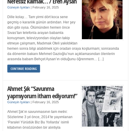
Nefessiz kalmak… / Eren Aysan
Güneyin Işıkları
|
February 16, 2025
Dille kolay… Tam yirmi dört koca sene
geçmiş o karanlık günün ardından. Her şey
dün gibi oysa. Ölümünden hemen önce
Sıvas’tan telefonla arayan babamla
konuşmam, televizyondan olayları takip
etmeye çalışmam, Madımak Oteli yakıldıktan
hemen sonra bilgi alabilmek için oradan oraya koşturmam; sonrasında
da dönemin bakanı Mehmet Gazioğlu’nun açıklamasından ölenlerin
arasında babam Behçet Aysan’ın olduğunu öğrenmem… […]
CONTINUE READING
Ahmet Şık “Savunma
yapmıyorum itham ediyorum!”
Güneyin Işıkları
|
February 16, 2025
Ahmet Şık’ın savunmasının tam metni:
Sözlerime 3 yıl önce, 2014’te yayımlanan
‘Paralel Yürüdük Biz Bu Yollarda’ isimli
kitabımın önsözünden bir alıntıyla