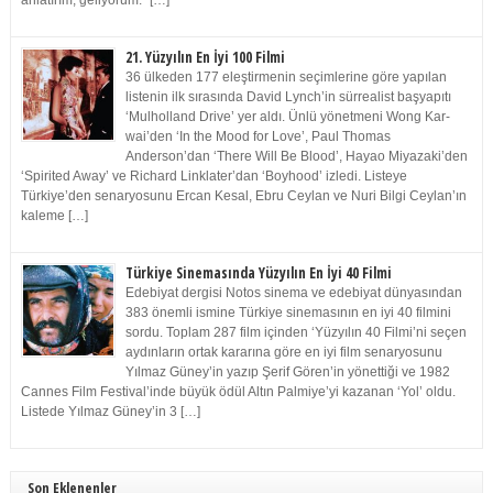
anlatırım, geliyorum.” […]
21. Yüzyılın En İyi 100 Filmi
36 ülkeden 177 eleştirmenin seçimlerine göre yapılan
listenin ilk sırasında David Lynch’in sürrealist başyapıtı
‘Mulholland Drive’ yer aldı. Ünlü yönetmeni Wong Kar-
wai’den ‘In the Mood for Love’, Paul Thomas
Anderson’dan ‘There Will Be Blood’, Hayao Miyazaki’den
‘Spirited Away’ ve Richard Linklater’dan ‘Boyhood’ izledi. Listeye
Türkiye’den senaryosunu Ercan Kesal, Ebru Ceylan ve Nuri Bilgi Ceylan’ın
kaleme […]
Türkiye Sinemasında Yüzyılın En İyi 40 Filmi
Edebiyat dergisi Notos sinema ve edebiyat dünyasından
383 önemli ismine Türkiye sinemasının en iyi 40 filmini
sordu. Toplam 287 film içinden ‘Yüzyılın 40 Filmi’ni seçen
aydınların ortak kararına göre en iyi film senaryosunu
Yılmaz Güney’in yazıp Şerif Gören’in yönettiği ve 1982
Cannes Film Festival’inde büyük ödül Altın Palmiye’yi kazanan ‘Yol’ oldu.
Listede Yılmaz Güney’in 3 […]
Son Eklenenler