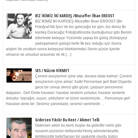
BİZ İKİMİZ İKİ KARDEŞ /Muzaffer İlhan ERDOST
BİZ İKİMİZ İKİ KARDEŞ /Muzaffer İlhan ERDOST (Bir
Fotoğraf Altı İçin) Ve biz geleceğiz bir gün, biz ikimiz İki
kardeş Duracağız Fotoğrafımızda durduğumuz gibi Benim
ellerimde kelepçe Yüzümde yapay bir gülüş (Kelepçeyi
yadırgamanın gülüşü belki İlk kez olduğu için Sonra
alıştım Ve unuttum sonra kelepçeyi bileklerimde) Senin yüzün İçerde
olmanın ve umudun arasında Ve ilk […]
SES / Nâzım HİKMET
Çeneni avuçlarının içine alıp, duvara dalıp kalma!. Çeneni
avuçlarının içine alma!. Kalk! Pencereye gel! Bak! Dışarda
gece bir cenup denizi gibi güzel, çarpıyor pencerene
dalgaları.. Gel! Dinle havaları: havalar seslerin yoludur, havalar seslerle
doludur: toprağın, suyun, yıldızların ve bizim seslerimizle… Pencereye gel!
Havaları dinle bir: Sesimiz yanındadır, sesimiz seninledir…
Gidersen Yıkılır Bu Kent / Ahmet Telli
Gidersen yıkılır bu kent, kuşlar da giderBir nehir gibi
susarım yüzünün deltasındaYanlış adreslerdeydik,
kimliksizdik belkiSarışın bir şaşkınlık olurdu bütün