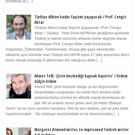
birlikteliği ve […]
Türkiye dibine kadar faşizmi yaşayacak / Prof. Cengiz
Aktar
Türkiye dibine kadar faşizmi yaşayacak / Prof. Cengiz
Aktar – Söyleşi : Yeter Polat AKPM’nin geçtiğimiz günlerde
Türkiye’yi izleme sürecine almasını küme düşmek olarak
tanımlayan Prof. Cengiz Aktar, artık Azerbaycan,
Kırgızistan, Özbekistan, Türkmenistan, Rusya gibi gayri demokratik
ülkelerle aynı kümede olan Türkiye’nin AKPM üyesi 47 ülke arasından ikinci
küme olarak sıraladığı 9 ülkesinden biri olduğunu ifade […]
Ahmet Telli: ‘Şiirin beslendiği kaynak hayattır’ / Didem
Gülçin Erdem
Ahmet Telli, şiirin tümüyle duygu ya da düşünceden
oluşmadığını vurgulayan, bu edebi türü anlama değil
anlamlandırma üzerine bir etkinlik olarak tanımlayan bir
şair. Altı yıl aradan sonra gelen yeni şiir kitabı “Bakışın
Senin” ile de bunu yeniden kanıtlıyor. Telli ile yeni kitabını, şiiri ve şiire dahil
hayatı konuştuk. – Bu söyleşiyi yeryüzündeki en iyi okurlarınızdan […]
Margaret Atwood writes to imprisoned Turkish writer