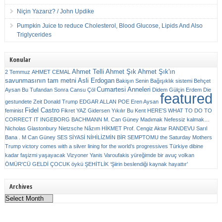
Niçin Yazarız? / John Updike
Pumpkin Juice to reduce Cholesterol, Blood Glucose, Lipids And Also
Triglycerides
Konular
Ahmet Telli
Ahmet Şık
Ahmet Şık'ın
2 Temmuz
AHMET CEMAL
savunmasının tam metni
Asli Erdogan
Bakişın Senin
Bağışıklık sistemi
Behçet
Cumartesi Anneleri
Aysan
Bu Tufandan Sonra
Cansu Çöl
Didem Gülçin Erdem
Die
featured
gestundete Zeit
Donald Trump
EDGAR ALLAN POE
Eren Aysan
Fidel Castro
feminist
Fikret YAZ
Gidersen Yıkılır Bu Kent
HERE’S WHAT TO DO TO
CORRECT IT
INGEBORG BACHMANN
M. Can Güney
Madımak
Nefessiz kalmak…
Nicholas Glastonbury
Nietzsche
Nâzım HİKMET
Prof. Cengiz Aktar
RANDEVU
Sarıl
Bana . M Can Güney
SES
SİYASİ NİHİLİZMİN BİR SEMPTOMU
the Saturday Mothers
Trump victory comes with a silver lining for the world’s progressives
Türkiye dibine
kadar faşizmi yaşayacak
Vizyoner
Yanis Varoufakis
yüreğimde bir avuç volkan
ÖMÜR'CÜ GELDİ ÇOCUK
öykü
ŞEHİTLİK
‘Şiirin beslendiği kaynak hayattır’
Archives
Archives