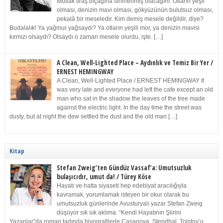
Mutlak tıraş bıçağına sinirlenmiş olacağım. Otların yeşil
olması, denizin mavi olması, gökyüzünün bulutsuz olması,
pekalâ bir meseledir. Kim demiş mesele değildir, diye?
Budalalık! Ya yağmur yağsaydı? Ya otların yeşili mor, ya denizin mavisi
kırmızı olsaydı? Olsaydı o zaman mesele olurdu, işte. […]
A Clean, Well-Lighted Place – Aydınlık ve Temiz Bir Yer /
ERNEST HEMINGWAY
A Clean, Well-Lighted Place / ERNEST HEMINGWAY It
was very late and everyone had left the cafe except an old
man who sat in the shadow the leaves of the tree made
against the electric light. In the day time the street was
dusty, but at night the dew settled the dust and the old man […]
Kitap
Stefan Zweig’ten Gündüz Vassaf’a: Umutsuzluk
bulaşıcıdır, umut da! / Türey Köse
Hayatı ve hatta siyaseti hep edebiyat aracılığıyla
kavramak, yorumlamak isteyen bir okur olarak bu
umutsuzluk günlerinde Avusturyalı yazar Stefan Zweig
düşüyor sık sık aklıma. “Kendi Hayatının Şiirini
Yazanlar”da roman tadında biyografilerle Casanova, Stendhal, Tolstoy’u