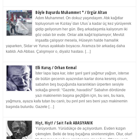
Böyle Buyurdu Muhammet * / Ergür Altan
Adım Muhammet. On dokuz yaşındayım. Atık kağıtlar
topluyorum ve Kızılay`dan Ulus`a kadar üç kez yürüyerek
gidip geliyorum her gün. Beş arkadaşımla kalıyorum iki
göz odalı bir evde. Onlar atık kağıt toplamıyor; Mevlüt
inşaatta çalışıyor mesela, Hüseyin halde hamallık
yaparken, Sidar ve Yunus ayakkabı boyacısı. Aramıza bir arkadaş daha
katıldı. Adı Abbas. Çalışmıyor o, diyaliz hastası. […]
Elli Kuruş / Orhan Kemal
İster lapa lapa kar, ister şarıl şarıl yağmur yağsın, isterse
de bütün gecenin ayazından karlar dona kesmiş olsun,
sabahın beş buçuğunda karanlıkları ürperten sesiyle
sokağa girerdi: “Gazete, havadiis!” Sabahın dördünde
yazı makinemin başına geçtiğim için, bu ses, bu kara,
yağmura, ayaza kafa tutan bu canlı, bu pırıl pırıl ses beni yazı makinemin
başında bulurdu. Gazete […]
Hişt, Hişt! / Sait Faik ABASIYANIK
Yürüyordum. Yürüdükçe de açılıyordum. Evden kızgın
çıkmıştım. Belki de tıraş bıçağına sinirlenmiştim. Olur, olur!