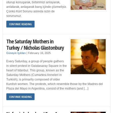
oturup konuşarak, birbirimizi anlayarak,
anlatarak, anlaşarak barış içinde çözmeliyiz.
Çünkü Kürt Sorunu aslında sizin de
sorununuz.
CONTINUE READING
The Saturday Mothers in
Turkey / Nicholas Glastonbury
Güneyin Işıkları
|
February 16, 2025
Every Saturday, a group of people gathers
in silent protest in Galatasaray Square in the
heart of Istanbul. This group, known as the
Saturday Mothers (Cumartesi Anneleri in
Turkish), is primarily composed of older
Kurdish women. The protests, which resemble those by the Madres del
Plaza del Mayo in Argentina, consist of the mothers (and […]
CONTINUE READING