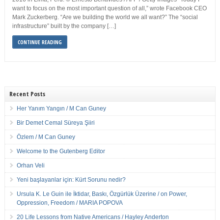
want to focus on the most important question of all,” wrote Facebook CEO
Mark Zuckerberg. “Are we building the world we all want?” The “social
infrastructure” built by the company […]
CONTINUE READING
Recent Posts
Her Yanım Yangın / M Can Guney
Bir Demet Cemal Süreya Şiiri
Özlem / M Can Guney
Welcome to the Gutenberg Editor
Orhan Veli
Yeni başlayanlar için: Kürt Sorunu nedir?
Ursula K. Le Guin ile İktidar, Baskı, Özgürlük Üzerine / on Power,
Oppression, Freedom / MARIA POPOVA
20 Life Lessons from Native Americans / Hayley Anderton