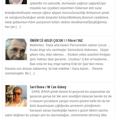
ışıklarBiz mi yalnızdık, durmadan yağmur yağardıÜşür
müydük nar çiçekleri ürperirken Gidersen kim sular
fesleğenleriKuşlar nereye sığınır akşam oluncaSessizliği dinliyorum şimdi
ve soluğunuSustuğun yerde birşeyler kırılıyorBekleyiş diyorum caddelere,
dalıp gidiyorsun Adını yazıyorum bütün otobüs duraklarınaÖpüştüğümüz
her yer […]
ÖMÜR’CÜ GELDİ ÇOCUK ! / Fikret YAZ
Beklemez. Topla arta kalanı Pencereden satıver çocuk …
Kuytu köşe söz verilmişler Süründürür öldürmez. Süpür
gitsen Geç oldu istemez… Küskün yıldız asardım Kırılgan
şiire Yetmez diye geceme.. Unutma ! Çıkın et heybeme…
Bak orda bir kaç imge kalmış Eski bir Şair’den miras.
Nasılsa son dizeye saklanmış. İyi bak eskitme ! Sana kalsın… Resme
ısınmamıştım. Bir […]
Sarıl Bana / M Can Güney
SARIL BANA şimdi desem ki geçecek bu yaşananlar da
geçecek geriye bir tek seni sevdiğim kalacak bende bir de
o masum çocukların yangın mavisi gözleri belki bir de bir
türlü duyulmayan çığlığında annelerin yüreğimizin
kanayan yarası kardeşliğe hasret o güzel ülkem sanma
sakın değmez bu yangın yeri bu darmadağan, cehenneme dönmüş ülke