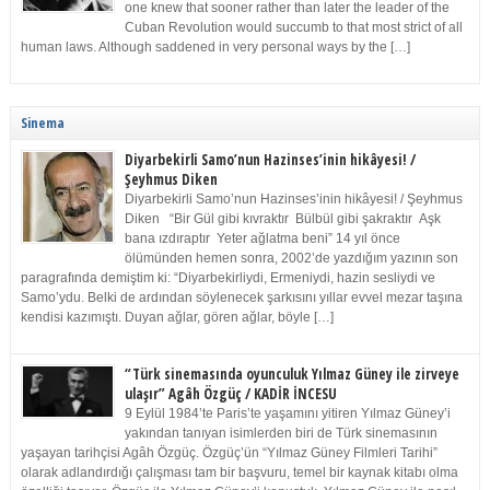
one knew that sooner rather than later the leader of the
Cuban Revolution would succumb to that most strict of all
human laws. Although saddened in very personal ways by the […]
Sinema
Diyarbekirli Samo’nun Hazinses’inin hikâyesi! /
Şeyhmus Diken
Diyarbekirli Samo’nun Hazinses’inin hikâyesi! / Şeyhmus
Diken “Bir Gül gibi kıvraktır Bülbül gibi şakraktır Aşk
bana ızdıraptır Yeter ağlatma beni” 14 yıl önce
ölümünden hemen sonra, 2002’de yazdığım yazının son
paragrafında demiştim ki: “Diyarbekirliydi, Ermeniydi, hazin sesliydi ve
Samo’ydu. Belki de ardından söylenecek şarkısını yıllar evvel mezar taşına
kendisi kazımıştı. Duyan ağlar, gören ağlar, böyle […]
“Türk sinemasında oyunculuk Yılmaz Güney ile zirveye
ulaşır” Agâh Özgüç / KADİR İNCESU
9 Eylül 1984’te Paris’te yaşamını yitiren Yılmaz Güney’i
yakından tanıyan isimlerden biri de Türk sinemasının
yaşayan tarihçisi Agâh Özgüç. Özgüç’ün “Yılmaz Güney Filmleri Tarihi”
olarak adlandırdığı çalışması tam bir başvuru, temel bir kaynak kitabı olma