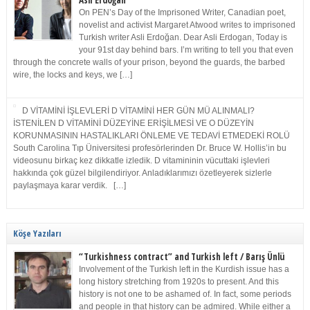
Asli Erdoğan
On PEN’s Day of the Imprisoned Writer, Canadian poet,
novelist and activist Margaret Atwood writes to imprisoned
Turkish writer Asli Erdoğan. Dear Asli Erdogan, Today is
your 91st day behind bars. I’m writing to tell you that even
through the concrete walls of your prison, beyond the guards, the barbed
wire, the locks and keys, we […]
D VİTAMİNİ İŞLEVLERİ D VİTAMİNİ HER GÜN MÜ ALINMALI?
İSTENİLEN D VİTAMİNİ DÜZEYİNE ERİŞİLMESİ VE O DÜZEYİN
KORUNMASININ HASTALIKLARI ÖNLEME VE TEDAVİ ETMEDEKİ ROLÜ
South Carolina Tıp Üniversitesi profesörlerinden Dr. Bruce W. Hollis’in bu
videosunu birkaç kez dikkatle izledik. D vitamininin vücuttaki işlevleri
hakkında çok güzel bilgilendiriyor. Anladıklarımızı özetleyerek sizlerle
paylaşmaya karar verdik. […]
Köşe Yazıları
“Turkishness contract” and Turkish left / Barış Ünlü
Involvement of the Turkish left in the Kurdish issue has a
long history stretching from 1920s to present. And this
history is not one to be ashamed of. In fact, some periods
and people in that history can be admired. While either a