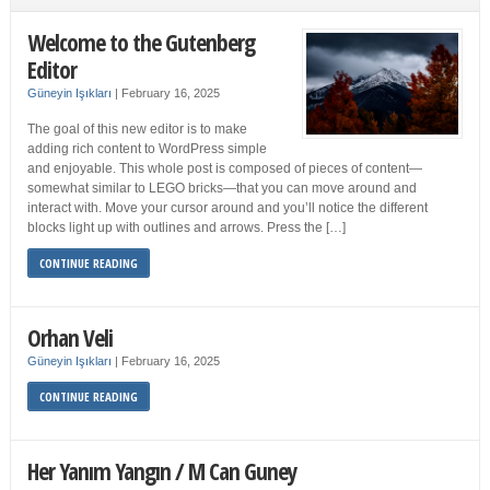
Welcome to the Gutenberg
Editor
Güneyin Işıkları
|
February 16, 2025
The goal of this new editor is to make
adding rich content to WordPress simple
and enjoyable. This whole post is composed of pieces of content—
somewhat similar to LEGO bricks—that you can move around and
interact with. Move your cursor around and you’ll notice the different
blocks light up with outlines and arrows. Press the […]
CONTINUE READING
Orhan Veli
Güneyin Işıkları
|
February 16, 2025
CONTINUE READING
Her Yanım Yangın / M Can Guney