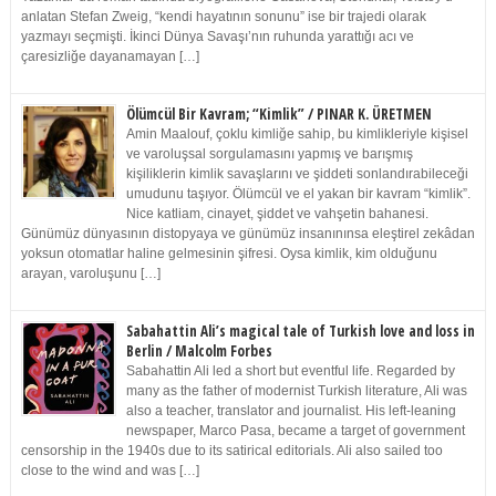
anlatan Stefan Zweig, “kendi hayatının sonunu” ise bir trajedi olarak
yazmayı seçmişti. İkinci Dünya Savaşı’nın ruhunda yarattığı acı ve
çaresizliğe dayanamayan […]
Ölümcül Bir Kavram; “Kimlik” / PINAR K. ÜRETMEN
Amin Maalouf, çoklu kimliğe sahip, bu kimlikleriyle kişisel
ve varoluşsal sorgulamasını yapmış ve barışmış
kişiliklerin kimlik savaşlarını ve şiddeti sonlandırabileceği
umudunu taşıyor. Ölümcül ve el yakan bir kavram “kimlik”.
Nice katliam, cinayet, şiddet ve vahşetin bahanesi.
Günümüz dünyasının distopyaya ve günümüz insanınınsa eleştirel zekâdan
yoksun otomatlar haline gelmesinin şifresi. Oysa kimlik, kim olduğunu
arayan, varoluşunu […]
Sabahattin Ali’s magical tale of Turkish love and loss in
Berlin / Malcolm Forbes
Sabahattin Ali led a short but eventful life. Regarded by
many as the father of modernist Turkish literature, Ali was
also a teacher, translator and journalist. His left-leaning
newspaper, Marco Pasa, became a target of government
censorship in the 1940s due to its satirical editorials. Ali also sailed too
close to the wind and was […]