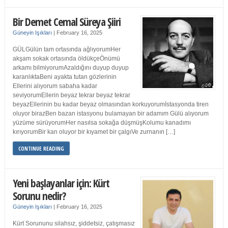
Bir Demet Cemal Süreya Şiiri
Güneyin Işıkları
|
February 16, 2025
GÜLGülün tam ortasında ağlıyorumHer
akşam sokak ortasında öldükçeÖnümü
arkamı bilmiyorumAzaldığını duyup duyup
karanlıktaBeni ayakta tutan gözlerinin
Ellerini alıyorum sabaha kadar
seviyorumEllerin beyaz tekrar beyaz tekrar
beyazEllerinin bu kadar beyaz olmasından korkuyorumİstasyonda tiren
oluyor birazBen bazan istasyonu bulamayan bir adamım Gülü alıyorum
yüzüme sürüyorumHer nasılsa sokağa düşmüşKolumu kanadımı
kırıyorumBir kan oluyor bir kıyamet bir çalgıVe zurnanın […]
CONTINUE READING
Yeni başlayanlar için: Kürt
Sorunu nedir?
Güneyin Işıkları
|
February 16, 2025
Kürt Sorununu silahsız, şiddetsiz, çatışmasız