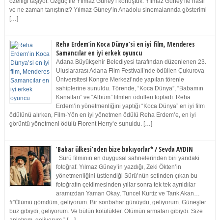
özelliği taşıyor. Özgüç ile Yılmaz Güney’i konuştuk. Yılmaz Güney ile nasıl
ve ne zaman tanıştınız? Yılmaz Güney’in Anadolu sinemalarında gösterimi
[…]
Reha Erdem’in Koca Dünya’si en iyi film, Menderes
Samancılar en iyi erkek oyuncu
Adana Büyükşehir Belediyesi tarafından düzenlenen 23.
Uluslararası Adana Film Festivali’nde ödüllen Çukurova
Üniversitesi Kongre Merkezi’nde yapılan törenle
sahiplerine sunuldu. Törende, “Koca Dünya”, “Babamın
Kanatları” ve “Albüm” filmleri ödülleri topladı. Reha
Erdem’in yönetmenliğini yaptığı “Koca Dünya” en iyi film
ödülünü alırken, Film-Yön en iyi yönetmen ödülü Reha Erdem’e, en iyi
görüntü yönetmeni ödülü Florent Herry’e sunuldu. […]
‘Bahar ülkesi’nden bize bakıyorlar* / Sevda AYDIN
Sürü filminin en duygusal sahnelerinden biri yandaki
fotoğraf. Yılmaz Güney’in yazdığı, Zeki Ökten’in
yönetmenliğini üstlendiği Sürü’nün setinden çıkan bu
fotoğrafın çekilmesinden yıllar sonra tek tek ayrıldılar
aramızdan Yaman Okay, Tuncel Kurtiz ve Tarık Akan…
#”Ölümü gömdüm, geliyorum. Bir sonbahar günüydü, geliyorum. Güneşler
buz gibiydi, geliyorum. Ve bütün kötülükler. Ölümün armaları gibiydi. Size