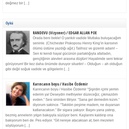
değmez bir […]
Öykü
RANDEVU (Vizyoner) / EDGAR ALLAN POE
Orada beni bekle! O yankılı vadide Mutlaka buluşacağım
seninle. (Chichester Piskoposu Henry King’in karısının
ölümü üstüne yazdığı ağıt.) Talihsiz ve gizemli adam! –
Sen ki kendi hayal gücünün parlaklığıyla afalladın,
gençliğinin alevleri arasına düştün! Hayalimde seni tekrar
görüyorum! Bir kez daha önümde duruyor siluetin! – Olduğun – ah olduğun
gibi değil soğuk vadide ve gölgelerin […]
Karıncanın boyu / Hasibe Özdemir
Karıncanın boyu / Hasibe Özdemir “Şişirdin içimi yemin
ederim ya! Deseydin methiyeler düzeceğiz, çıkmazdım
evden.” Sesi sinirden titriyor. “Sana gel demedim kızım.”
diyorum sakince. “Takıldın peşime madem, ne duyarsan
katlanacaksın.” Bir sigara yakıyor. Başını yana yatırıp,
bezmiş annelerin yılgın bakışıyla süzüyor beni. Kaşlarımı kaldırıp ona
bakıyorum ben de. Pes ediyor. “Git nereye atacaksan at, ben mezeleri
söylüyorum […]