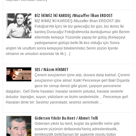
BİZ İKİMİZ İKİ KARDEŞ /Muzaffer İlhan ERDOST
BİZ İKİMİZ İKİ KARDEŞ /Muzaffer İlhan ERDOST (Bir
Fotoğraf Altı İçin) Ve biz geleceğiz bir gün, biz ikimiz İki
kardeş Duracağız Fotoğrafımızda durduğumuz gibi Benim
ellerimde kelepçe Yüzümde yapay bir gülüş (Kelepçeyi
yadırgamanın gülüşü belki İlk kez olduğu için Sonra
alıştım Ve unuttum sonra kelepçeyi bileklerimde) Senin yüzün İçerde
olmanın ve umudun arasında Ve ilk […]
SES / Nâzım HİKMET
Çeneni avuçlarının içine alıp, duvara dalıp kalma!. Çeneni
avuçlarının içine alma!. Kalk! Pencereye gel! Bak! Dışarda
gece bir cenup denizi gibi güzel, çarpıyor pencerene
dalgaları.. Gel! Dinle havaları: havalar seslerin yoludur, havalar seslerle
doludur: toprağın, suyun, yıldızların ve bizim seslerimizle… Pencereye gel!
Havaları dinle bir: Sesimiz yanındadır, sesimiz seninledir…
Gidersen Yıkılır Bu Kent / Ahmet Telli
Gidersen yıkılır bu kent, kuşlar da giderBir nehir gibi
susarım yüzünün deltasındaYanlış adreslerdeydik,
kimliksizdik belkiSarışın bir şaşkınlık olurdu bütün