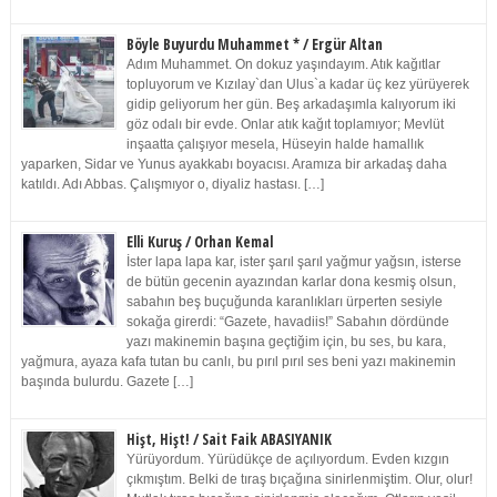
Böyle Buyurdu Muhammet * / Ergür Altan
Adım Muhammet. On dokuz yaşındayım. Atık kağıtlar
topluyorum ve Kızılay`dan Ulus`a kadar üç kez yürüyerek
gidip geliyorum her gün. Beş arkadaşımla kalıyorum iki
göz odalı bir evde. Onlar atık kağıt toplamıyor; Mevlüt
inşaatta çalışıyor mesela, Hüseyin halde hamallık
yaparken, Sidar ve Yunus ayakkabı boyacısı. Aramıza bir arkadaş daha
katıldı. Adı Abbas. Çalışmıyor o, diyaliz hastası. […]
Elli Kuruş / Orhan Kemal
İster lapa lapa kar, ister şarıl şarıl yağmur yağsın, isterse
de bütün gecenin ayazından karlar dona kesmiş olsun,
sabahın beş buçuğunda karanlıkları ürperten sesiyle
sokağa girerdi: “Gazete, havadiis!” Sabahın dördünde
yazı makinemin başına geçtiğim için, bu ses, bu kara,
yağmura, ayaza kafa tutan bu canlı, bu pırıl pırıl ses beni yazı makinemin
başında bulurdu. Gazete […]
Hişt, Hişt! / Sait Faik ABASIYANIK
Yürüyordum. Yürüdükçe de açılıyordum. Evden kızgın
çıkmıştım. Belki de tıraş bıçağına sinirlenmiştim. Olur, olur!