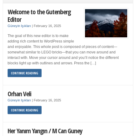
Welcome to the Gutenberg
Editor
Güneyin Işıkları
|
February 16, 2025
The goal of this new editor is to make
adding rich content to WordPress simple
and enjoyable. This whole post is composed of pieces of content—
somewhat similar to LEGO bricks—that you can move around and
interact with. Move your cursor around and you’ll notice the different
blocks light up with outlines and arrows. Press the […]
CONTINUE READING
Orhan Veli
Güneyin Işıkları
|
February 16, 2025
CONTINUE READING
Her Yanım Yangın / M Can Guney