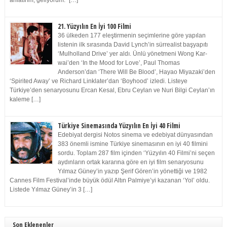
anlatırım, geliyorum.” […]
21. Yüzyılın En İyi 100 Filmi
36 ülkeden 177 eleştirmenin seçimlerine göre yapılan
listenin ilk sırasında David Lynch’in sürrealist başyapıtı
‘Mulholland Drive’ yer aldı. Ünlü yönetmeni Wong Kar-
wai’den ‘In the Mood for Love’, Paul Thomas
Anderson’dan ‘There Will Be Blood’, Hayao Miyazaki’den
‘Spirited Away’ ve Richard Linklater’dan ‘Boyhood’ izledi. Listeye
Türkiye’den senaryosunu Ercan Kesal, Ebru Ceylan ve Nuri Bilgi Ceylan’ın
kaleme […]
Türkiye Sinemasında Yüzyılın En İyi 40 Filmi
Edebiyat dergisi Notos sinema ve edebiyat dünyasından
383 önemli ismine Türkiye sinemasının en iyi 40 filmini
sordu. Toplam 287 film içinden ‘Yüzyılın 40 Filmi’ni seçen
aydınların ortak kararına göre en iyi film senaryosunu
Yılmaz Güney’in yazıp Şerif Gören’in yönettiği ve 1982
Cannes Film Festival’inde büyük ödül Altın Palmiye’yi kazanan ‘Yol’ oldu.
Listede Yılmaz Güney’in 3 […]
Son Eklenenler