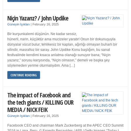
Niçin Yazarız? / John Updike
Güneyin Işıkları
|
February 16, 2025
Bir kurşunkalemi düşünün. Ne kadar sessiz,
hünerli, narin, küçüktür ama mucizeler yaratır! Onun bir dokunuşuyla
dünyalar vücut bulur; tehlikesiz bir kaplan, ağırlığı olmayan buharlı bir
silindir, masrafsız bir saray. John Updike Konu başlığım, bu sanat
festivalinde kendimi kısaca anlatma olanağı sunuyor bana; “Niçin
yazarız,” sorusu karşısında, “Niçin olmasın,” demeli ve başka şey
söylemeden yerime oturmalıydım. Ama […]
CONTINUE READING
The impact of Facebook and
the tech giants / KILLING OUR
MEDIA / NICK FEIK
Güneyin Işıkları
|
February 16, 2025
Facebook CEO and chairman Mark Zuckerberg at the APEC CEO Summit
2016 in Lima, Peru. © Ernesto Benavides / AFP / Getty Images “Today I