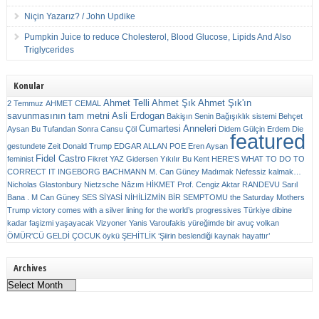
Niçin Yazarız? / John Updike
Pumpkin Juice to reduce Cholesterol, Blood Glucose, Lipids And Also
Triglycerides
Konular
Ahmet Telli
Ahmet Şık
Ahmet Şık'ın
2 Temmuz
AHMET CEMAL
savunmasının tam metni
Asli Erdogan
Bakişın Senin
Bağışıklık sistemi
Behçet
Cumartesi Anneleri
Aysan
Bu Tufandan Sonra
Cansu Çöl
Didem Gülçin Erdem
Die
featured
gestundete Zeit
Donald Trump
EDGAR ALLAN POE
Eren Aysan
Fidel Castro
feminist
Fikret YAZ
Gidersen Yıkılır Bu Kent
HERE’S WHAT TO DO TO
CORRECT IT
INGEBORG BACHMANN
M. Can Güney
Madımak
Nefessiz kalmak…
Nicholas Glastonbury
Nietzsche
Nâzım HİKMET
Prof. Cengiz Aktar
RANDEVU
Sarıl
Bana . M Can Güney
SES
SİYASİ NİHİLİZMİN BİR SEMPTOMU
the Saturday Mothers
Trump victory comes with a silver lining for the world’s progressives
Türkiye dibine
kadar faşizmi yaşayacak
Vizyoner
Yanis Varoufakis
yüreğimde bir avuç volkan
ÖMÜR'CÜ GELDİ ÇOCUK
öykü
ŞEHİTLİK
‘Şiirin beslendiği kaynak hayattır’
Archives
Archives