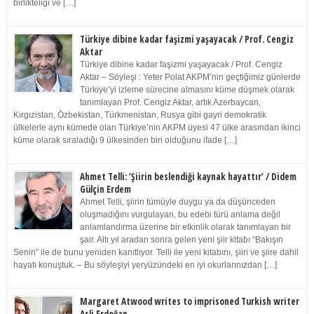
birlikteliği ve […]
Türkiye dibine kadar faşizmi yaşayacak / Prof. Cengiz
Aktar
Türkiye dibine kadar faşizmi yaşayacak / Prof. Cengiz
Aktar – Söyleşi : Yeter Polat AKPM’nin geçtiğimiz günlerde
Türkiye’yi izleme sürecine almasını küme düşmek olarak
tanımlayan Prof. Cengiz Aktar, artık Azerbaycan,
Kırgızistan, Özbekistan, Türkmenistan, Rusya gibi gayri demokratik
ülkelerle aynı kümede olan Türkiye’nin AKPM üyesi 47 ülke arasından ikinci
küme olarak sıraladığı 9 ülkesinden biri olduğunu ifade […]
Ahmet Telli: ‘Şiirin beslendiği kaynak hayattır’ / Didem
Gülçin Erdem
Ahmet Telli, şiirin tümüyle duygu ya da düşünceden
oluşmadığını vurgulayan, bu edebi türü anlama değil
anlamlandırma üzerine bir etkinlik olarak tanımlayan bir
şair. Altı yıl aradan sonra gelen yeni şiir kitabı “Bakışın
Senin” ile de bunu yeniden kanıtlıyor. Telli ile yeni kitabını, şiiri ve şiire dahil
hayatı konuştuk. – Bu söyleşiyi yeryüzündeki en iyi okurlarınızdan […]
Margaret Atwood writes to imprisoned Turkish writer