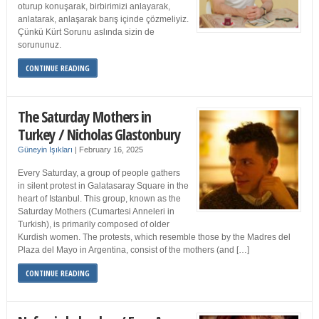
oturup konuşarak, birbirimizi anlayarak,
anlatarak, anlaşarak barış içinde çözmeliyiz.
Çünkü Kürt Sorunu aslında sizin de
sorununuz.
CONTINUE READING
The Saturday Mothers in
Turkey / Nicholas Glastonbury
Güneyin Işıkları
|
February 16, 2025
Every Saturday, a group of people gathers
in silent protest in Galatasaray Square in the
heart of Istanbul. This group, known as the
Saturday Mothers (Cumartesi Anneleri in
Turkish), is primarily composed of older
Kurdish women. The protests, which resemble those by the Madres del
Plaza del Mayo in Argentina, consist of the mothers (and […]
CONTINUE READING