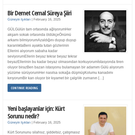
Bir Demet Cemal Süreya Şiiri
Güneyin Işıkları
|
February 16, 2025
GÜLGülün tam ortasında ağlıyorumHer
akşam sokak ortasında öldükçeÖnümü
arkamı bilmiyorumAzaldığını duyup duyup
karanlıktaBeni ayakta tutan gözlerinin
Ellerini alıyorum sabaha kadar
seviyorumEllerin beyaz tekrar beyaz tekrar
beyazEllerinin bu kadar beyaz olmasından korkuyorumİstasyonda tiren
oluyor birazBen bazan istasyonu bulamayan bir adamım Gülü alıyorum
yüzüme sürüyorumHer nasılsa sokağa düşmüşKolumu kanadımı
kırıyorumBir kan oluyor bir kıyamet bir çalgıVe zurnanın […]
CONTINUE READING
Yeni başlayanlar için: Kürt
Sorunu nedir?
Güneyin Işıkları
|
February 16, 2025
Kürt Sorununu silahsız, şiddetsiz, çatışmasız