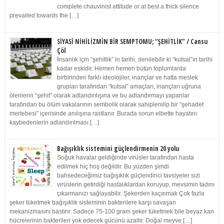
complete chauvinist attitude or at best a thick silence
prevailed towards the […]
SİYASİ NİHİLİZMİN BİR SEMPTOMU; “ŞEHİTLİK” / Cansu
Çöl
İnsanlık için “şehitlik” in tarihi, denilebilir ki “kutsal”ın tarihi
kadar eskidir. Hemen hemen bütün toplumlarda
birbirinden farklı ideolojiler, inançlar ve hatta meslek
grupları tarafından “kutsal” amaçları, inançları uğruna
ölenlerin “şehit” olarak adlandırılışına ve bu adlandırmayı yapanlar
tarafından bu ölüm vakalarının sembolik olarak sahiplenilip bir “şehadet
mertebesi” içerisinde anılışına rastlanır. Burada sorun elbette hayatını
kaybedenlerin adlandırılması […]
Bağışıklık sistemini güçlendirmenin 20 yolu
Soğuk havalar geldiğinde virüsler tarafından hasta
edilmek hiç hoş değildir. Bu yüzden şimdi
bahsedeceğimiz bağışıklık güçlendirici tavsiyeler sizi
virüslerin getirdiği hastalıklardan koruyup, mevsimin tadını
çıkarmanızı sağlayabilir. Şekerden kaçınmak Çok fazla
şeker tüketmek bağışıklık sisteminin bakterilere karşı savaşan
mekanizmasını bastırır. Sadece 75-100 gram şeker tüketmek bile beyaz kan
hücrelerinin bakterileri yok edecek gücünü azaltır. Doğal meyve […]