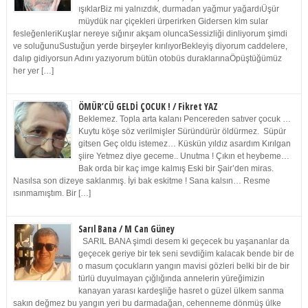
ışıklarBiz mi yalnızdık, durmadan yağmur yağardıÜşür
müydük nar çiçekleri ürperirken Gidersen kim sular
fesleğenleriKuşlar nereye sığınır akşam oluncaSessizliği dinliyorum şimdi
ve soluğunuSustuğun yerde birşeyler kırılıyorBekleyiş diyorum caddelere,
dalıp gidiyorsun Adını yazıyorum bütün otobüs duraklarınaÖpüştüğümüz
her yer […]
ÖMÜR’CÜ GELDİ ÇOCUK ! / Fikret YAZ
Beklemez. Topla arta kalanı Pencereden satıver çocuk …
Kuytu köşe söz verilmişler Süründürür öldürmez. Süpür
gitsen Geç oldu istemez… Küskün yıldız asardım Kırılgan
şiire Yetmez diye geceme.. Unutma ! Çıkın et heybeme…
Bak orda bir kaç imge kalmış Eski bir Şair’den miras.
Nasılsa son dizeye saklanmış. İyi bak eskitme ! Sana kalsın… Resme
ısınmamıştım. Bir […]
Sarıl Bana / M Can Güney
SARIL BANA şimdi desem ki geçecek bu yaşananlar da
geçecek geriye bir tek seni sevdiğim kalacak bende bir de
o masum çocukların yangın mavisi gözleri belki bir de bir
türlü duyulmayan çığlığında annelerin yüreğimizin
kanayan yarası kardeşliğe hasret o güzel ülkem sanma
sakın değmez bu yangın yeri bu darmadağan, cehenneme dönmüş ülke