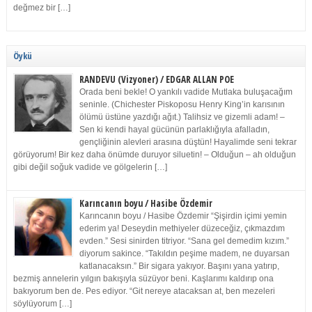
değmez bir […]
Öykü
RANDEVU (Vizyoner) / EDGAR ALLAN POE
Orada beni bekle! O yankılı vadide Mutlaka buluşacağım
seninle. (Chichester Piskoposu Henry King’in karısının
ölümü üstüne yazdığı ağıt.) Talihsiz ve gizemli adam! –
Sen ki kendi hayal gücünün parlaklığıyla afalladın,
gençliğinin alevleri arasına düştün! Hayalimde seni tekrar
görüyorum! Bir kez daha önümde duruyor siluetin! – Olduğun – ah olduğun
gibi değil soğuk vadide ve gölgelerin […]
Karıncanın boyu / Hasibe Özdemir
Karıncanın boyu / Hasibe Özdemir “Şişirdin içimi yemin
ederim ya! Deseydin methiyeler düzeceğiz, çıkmazdım
evden.” Sesi sinirden titriyor. “Sana gel demedim kızım.”
diyorum sakince. “Takıldın peşime madem, ne duyarsan
katlanacaksın.” Bir sigara yakıyor. Başını yana yatırıp,
bezmiş annelerin yılgın bakışıyla süzüyor beni. Kaşlarımı kaldırıp ona
bakıyorum ben de. Pes ediyor. “Git nereye atacaksan at, ben mezeleri
söylüyorum […]