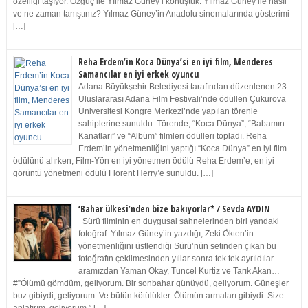
özelliği taşıyor. Özgüç ile Yılmaz Güney’i konuştuk. Yılmaz Güney ile nasıl
ve ne zaman tanıştınız? Yılmaz Güney’in Anadolu sinemalarında gösterimi
[…]
Reha Erdem’in Koca Dünya’si en iyi film, Menderes
Samancılar en iyi erkek oyuncu
Adana Büyükşehir Belediyesi tarafından düzenlenen 23.
Uluslararası Adana Film Festivali’nde ödüllen Çukurova
Üniversitesi Kongre Merkezi’nde yapılan törenle
sahiplerine sunuldu. Törende, “Koca Dünya”, “Babamın
Kanatları” ve “Albüm” filmleri ödülleri topladı. Reha
Erdem’in yönetmenliğini yaptığı “Koca Dünya” en iyi film
ödülünü alırken, Film-Yön en iyi yönetmen ödülü Reha Erdem’e, en iyi
görüntü yönetmeni ödülü Florent Herry’e sunuldu. […]
‘Bahar ülkesi’nden bize bakıyorlar* / Sevda AYDIN
Sürü filminin en duygusal sahnelerinden biri yandaki
fotoğraf. Yılmaz Güney’in yazdığı, Zeki Ökten’in
yönetmenliğini üstlendiği Sürü’nün setinden çıkan bu
fotoğrafın çekilmesinden yıllar sonra tek tek ayrıldılar
aramızdan Yaman Okay, Tuncel Kurtiz ve Tarık Akan…
#”Ölümü gömdüm, geliyorum. Bir sonbahar günüydü, geliyorum. Güneşler
buz gibiydi, geliyorum. Ve bütün kötülükler. Ölümün armaları gibiydi. Size