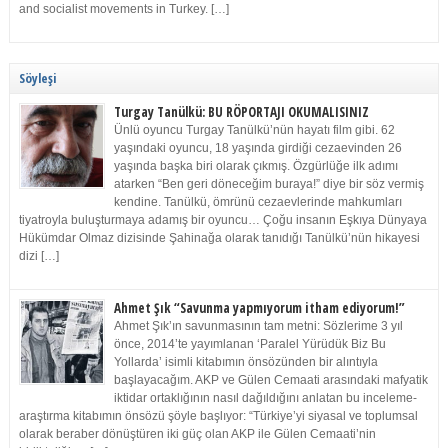
and socialist movements in Turkey. […]
Söyleşi
Turgay Tanülkü: BU RÖPORTAJI OKUMALISINIZ
Ünlü oyuncu Turgay Tanülkü’nün hayatı film gibi. 62
yaşındaki oyuncu, 18 yaşında girdiği cezaevinden 26
yaşında başka biri olarak çıkmış. Özgürlüğe ilk adımı
atarken “Ben geri döneceğim buraya!” diye bir söz vermiş
kendine. Tanülkü, ömrünü cezaevlerinde mahkumları
tiyatroyla buluşturmaya adamış bir oyuncu… Çoğu insanın Eşkıya Dünyaya
Hükümdar Olmaz dizisinde Şahinağa olarak tanıdığı Tanülkü’nün hikayesi
dizi […]
Ahmet Şık “Savunma yapmıyorum itham ediyorum!”
Ahmet Şık’ın savunmasının tam metni: Sözlerime 3 yıl
önce, 2014’te yayımlanan ‘Paralel Yürüdük Biz Bu
Yollarda’ isimli kitabımın önsözünden bir alıntıyla
başlayacağım. AKP ve Gülen Cemaati arasındaki mafyatik
iktidar ortaklığının nasıl dağıldığını anlatan bu inceleme-
araştırma kitabımın önsözü şöyle başlıyor: “Türkiye’yi siyasal ve toplumsal
olarak beraber dönüştüren iki güç olan AKP ile Gülen Cemaati’nin