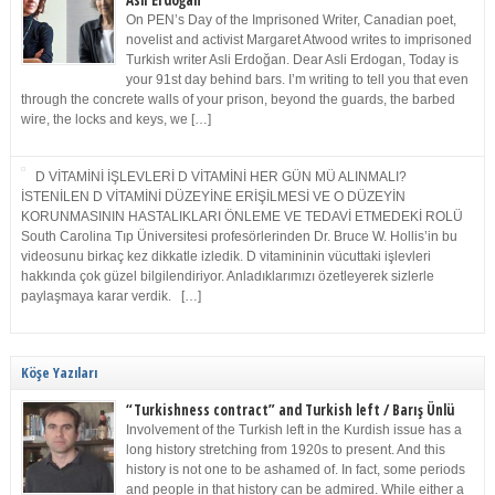
Asli Erdoğan
On PEN’s Day of the Imprisoned Writer, Canadian poet,
novelist and activist Margaret Atwood writes to imprisoned
Turkish writer Asli Erdoğan. Dear Asli Erdogan, Today is
your 91st day behind bars. I’m writing to tell you that even
through the concrete walls of your prison, beyond the guards, the barbed
wire, the locks and keys, we […]
D VİTAMİNİ İŞLEVLERİ D VİTAMİNİ HER GÜN MÜ ALINMALI?
İSTENİLEN D VİTAMİNİ DÜZEYİNE ERİŞİLMESİ VE O DÜZEYİN
KORUNMASININ HASTALIKLARI ÖNLEME VE TEDAVİ ETMEDEKİ ROLÜ
South Carolina Tıp Üniversitesi profesörlerinden Dr. Bruce W. Hollis’in bu
videosunu birkaç kez dikkatle izledik. D vitamininin vücuttaki işlevleri
hakkında çok güzel bilgilendiriyor. Anladıklarımızı özetleyerek sizlerle
paylaşmaya karar verdik. […]
Köşe Yazıları
“Turkishness contract” and Turkish left / Barış Ünlü
Involvement of the Turkish left in the Kurdish issue has a
long history stretching from 1920s to present. And this
history is not one to be ashamed of. In fact, some periods
and people in that history can be admired. While either a