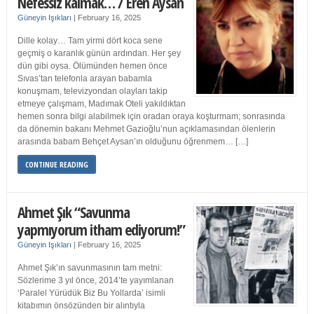
Nefessiz kalmak… / Eren Aysan
Güneyin Işıkları
|
February 16, 2025
Dille kolay… Tam yirmi dört koca sene
geçmiş o karanlık günün ardından. Her şey
dün gibi oysa. Ölümünden hemen önce
Sıvas’tan telefonla arayan babamla
konuşmam, televizyondan olayları takip
etmeye çalışmam, Madımak Oteli yakıldıktan
hemen sonra bilgi alabilmek için oradan oraya koşturmam; sonrasında
da dönemin bakanı Mehmet Gazioğlu’nun açıklamasından ölenlerin
arasında babam Behçet Aysan’ın olduğunu öğrenmem… […]
CONTINUE READING
Ahmet Şık “Savunma
yapmıyorum itham ediyorum!”
Güneyin Işıkları
|
February 16, 2025
Ahmet Şık’ın savunmasının tam metni:
Sözlerime 3 yıl önce, 2014’te yayımlanan
‘Paralel Yürüdük Biz Bu Yollarda’ isimli
kitabımın önsözünden bir alıntıyla