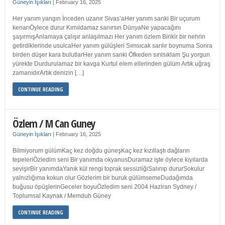
Güneyin Işıkları
|
February 16, 2025
Her yanım yangın İnceden uzanır Sivas’aHer yanım sanki Bir uçurum
kenarıÖylece durur Kımıldamaz sanırsın DünyaNe yapacağını
şaşırmışAnlamaya çalışır anlaşılmazı Her yanım özlem Birikir bir nehrin
getirdiklerinde usulcaHer yanım gülüşleri Sımsıcak sarılır boynuma Sonra
birden düşer kara bulutlarHer yanım sanki Öfkeden sırılsıklam Şu yorgun
yürekte Durdurulamaz bir kavga Kurtul elem ellerinden gülüm Artık uğraş
zamanıdırArtık denizin […]
CONTINUE READING
Özlem / M Can Guney
Güneyin Işıkları
|
February 16, 2025
Bilmiyorum gülümKaç kez doğdu güneşKaç kez kızıllaştı dağların
tepeleriÖzledim seni Bir yanımda okyanusDuramaz işte öylece kıyılarda
sevişirBir yanımdaYanık kül rengi toprak sessizliğiSalınıp dururSokulur
yalnızlığıma kokun olur Gözlerim bir buruk gülümsemeDudağımda
buğusu öpüşlerinGeceler boyuÖzledim seni 2004 Haziran Sydney /
Toplumsal Kaynak / Memduh Güney
CONTINUE READING