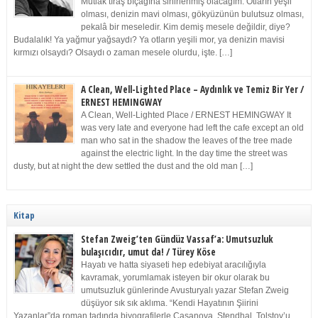
Mutlak tıraş bıçağına sinirlenmiş olacağım. Otların yeşil
olması, denizin mavi olması, gökyüzünün bulutsuz olması,
pekalâ bir meseledir. Kim demiş mesele değildir, diye?
Budalalık! Ya yağmur yağsaydı? Ya otların yeşili mor, ya denizin mavisi
kırmızı olsaydı? Olsaydı o zaman mesele olurdu, işte. […]
A Clean, Well-Lighted Place – Aydınlık ve Temiz Bir Yer /
ERNEST HEMINGWAY
A Clean, Well-Lighted Place / ERNEST HEMINGWAY It
was very late and everyone had left the cafe except an old
man who sat in the shadow the leaves of the tree made
against the electric light. In the day time the street was
dusty, but at night the dew settled the dust and the old man […]
Kitap
Stefan Zweig’ten Gündüz Vassaf’a: Umutsuzluk
bulaşıcıdır, umut da! / Türey Köse
Hayatı ve hatta siyaseti hep edebiyat aracılığıyla
kavramak, yorumlamak isteyen bir okur olarak bu
umutsuzluk günlerinde Avusturyalı yazar Stefan Zweig
düşüyor sık sık aklıma. “Kendi Hayatının Şiirini
Yazanlar”da roman tadında biyografilerle Casanova, Stendhal, Tolstoy’u