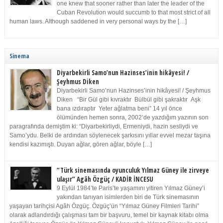
one knew that sooner rather than later the leader of the
Cuban Revolution would succumb to that most strict of all
human laws. Although saddened in very personal ways by the […]
Sinema
Diyarbekirli Samo’nun Hazinses’inin hikâyesi! /
Şeyhmus Diken
Diyarbekirli Samo’nun Hazinses’inin hikâyesi! / Şeyhmus
Diken “Bir Gül gibi kıvraktır Bülbül gibi şakraktır Aşk
bana ızdıraptır Yeter ağlatma beni” 14 yıl önce
ölümünden hemen sonra, 2002’de yazdığım yazının son
paragrafında demiştim ki: “Diyarbekirliydi, Ermeniydi, hazin sesliydi ve
Samo’ydu. Belki de ardından söylenecek şarkısını yıllar evvel mezar taşına
kendisi kazımıştı. Duyan ağlar, gören ağlar, böyle […]
“Türk sinemasında oyunculuk Yılmaz Güney ile zirveye
ulaşır” Agâh Özgüç / KADİR İNCESU
9 Eylül 1984’te Paris’te yaşamını yitiren Yılmaz Güney’i
yakından tanıyan isimlerden biri de Türk sinemasının
yaşayan tarihçisi Agâh Özgüç. Özgüç’ün “Yılmaz Güney Filmleri Tarihi”
olarak adlandırdığı çalışması tam bir başvuru, temel bir kaynak kitabı olma