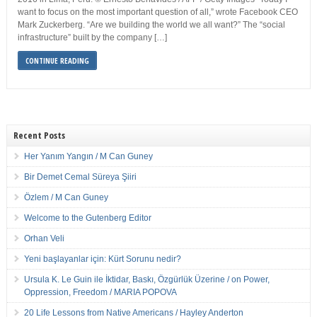
want to focus on the most important question of all,” wrote Facebook CEO
Mark Zuckerberg. “Are we building the world we all want?” The “social
infrastructure” built by the company […]
CONTINUE READING
Recent Posts
Her Yanım Yangın / M Can Guney
Bir Demet Cemal Süreya Şiiri
Özlem / M Can Guney
Welcome to the Gutenberg Editor
Orhan Veli
Yeni başlayanlar için: Kürt Sorunu nedir?
Ursula K. Le Guin ile İktidar, Baskı, Özgürlük Üzerine / on Power,
Oppression, Freedom / MARIA POPOVA
20 Life Lessons from Native Americans / Hayley Anderton