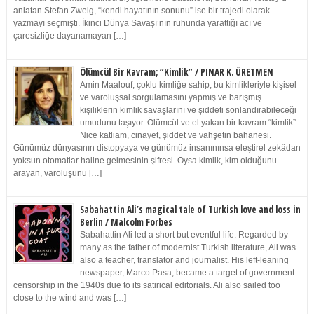
anlatan Stefan Zweig, “kendi hayatının sonunu” ise bir trajedi olarak
yazmayı seçmişti. İkinci Dünya Savaşı’nın ruhunda yarattığı acı ve
çaresizliğe dayanamayan […]
Ölümcül Bir Kavram; “Kimlik” / PINAR K. ÜRETMEN
Amin Maalouf, çoklu kimliğe sahip, bu kimlikleriyle kişisel
ve varoluşsal sorgulamasını yapmış ve barışmış
kişiliklerin kimlik savaşlarını ve şiddeti sonlandırabileceği
umudunu taşıyor. Ölümcül ve el yakan bir kavram “kimlik”.
Nice katliam, cinayet, şiddet ve vahşetin bahanesi.
Günümüz dünyasının distopyaya ve günümüz insanınınsa eleştirel zekâdan
yoksun otomatlar haline gelmesinin şifresi. Oysa kimlik, kim olduğunu
arayan, varoluşunu […]
Sabahattin Ali’s magical tale of Turkish love and loss in
Berlin / Malcolm Forbes
Sabahattin Ali led a short but eventful life. Regarded by
many as the father of modernist Turkish literature, Ali was
also a teacher, translator and journalist. His left-leaning
newspaper, Marco Pasa, became a target of government
censorship in the 1940s due to its satirical editorials. Ali also sailed too
close to the wind and was […]