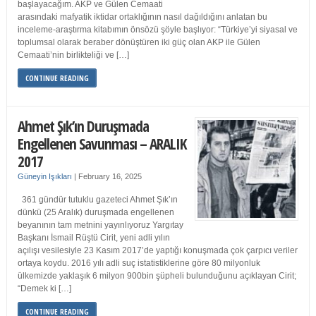
başlayacağım. AKP ve Gülen Cemaati
arasındaki mafyatik iktidar ortaklığının nasıl dağıldığını anlatan bu
inceleme-araştırma kitabımın önsözü şöyle başlıyor: “Türkiye’yi siyasal ve
toplumsal olarak beraber dönüştüren iki güç olan AKP ile Gülen
Cemaati’nin birlikteliği ve […]
CONTINUE READING
Ahmet Şık’ın Duruşmada
Engellenen Savunması – ARALIK
2017
Güneyin Işıkları
|
February 16, 2025
361 gündür tutuklu gazeteci Ahmet Şık’ın
dünkü (25 Aralık) duruşmada engellenen
beyanının tam metnini yayınlıyoruz Yargıtay
Başkanı İsmail Rüştü Cirit, yeni adli yılın
açılışı vesilesiyle 23 Kasım 2017’de yaptığı konuşmada çok çarpıcı veriler
ortaya koydu. 2016 yılı adli suç istatistiklerine göre 80 milyonluk
ülkemizde yaklaşık 6 milyon 900bin şüpheli bulunduğunu açıklayan Cirit;
“Demek ki […]
CONTINUE READING