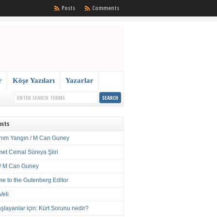
Posts
Comments
r
Köşe Yazıları
Yazarlar
osts
nım Yangın / M Can Guney
met Cemal Süreya Şiiri
/ M Can Guney
e to the Gutenberg Editor
Veli
şlayanlar için: Kürt Sorunu nedir?