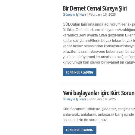
Bir Demet Cemal Süreya Şiiri
Güneyin Işıkları
|
February 16, 2025
GÜLGülün tam ortasında ağlıyorumHer akşa
öldükçeÖnümü arkamı bilmiyorumAzaldığın
karanlıktaBeni ayakta tutan gözlerinin Eller
kadar seviyorumEllerin beyaz tekrar beyaz t
kadar beyaz olmasından korkuyorumİstasyon
birazBen bazan istasyonu bulamayan bir a
yüzüme sürüyorumHer nasılsa sokağa düş
kırıyorumBir kan oluyor bir kıyamet bir çalgı
CONTINUE READING
Yeni başlayanlar için: Kürt Sorun
Güneyin Işıkları
|
February 16, 2025
Kürt Sorununu silahsız, şiddetsiz, çatışmasız
anlayarak, anlatarak, anlaşarak barış içind
aslında sizin de sorununuz.
CONTINUE READING