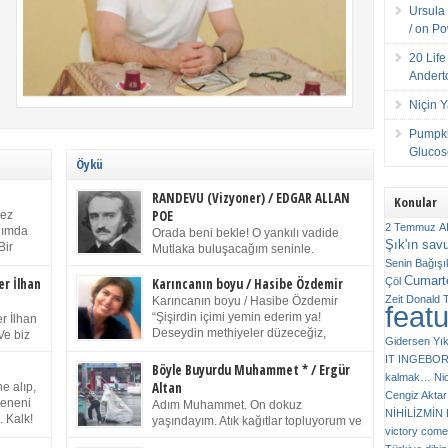
Ursula 
/ on P
20 Lif
Andert
Niçin 
Pumpki
Glucose
Öykü
RANDEVU (Vizyoner) / EDGAR ALLAN
Konular
POE
kez
2 Temmuz
A
anımda
Orada beni bekle! O yankılı vadide
Şık'ın sav
Bir
Mutlaka buluşacağım seninle.
ıp
Senin
Bağışı
(Chichester Piskoposu Henry King’in
m bir
Cumarte
karısının ölümü üstüne yazdığı ağıt.) Talihsiz ve
Çöl
er İlhan
Karıncanın boyu / Hasibe Özdemir
gizemli adam! – Sen ki kendi hayal gücünün
Zeit
Donald 
Karıncanın boyu / Hasibe Özdemir
feat
ziran
parlaklığıyla afalladın, gençliğinin alevleri arasına
“Şişirdin içimi yemin ederim ya!
r İlhan
düştün! Hayalimde seni tekrar görüyorum! Bir kez
Deseydin methiyeler düzeceğiz,
Ve biz
Gidersen Yık
daha önümde duruyor siluetin! – Olduğun – ah
çıkmazdım evden.” Sesi sinirden
 kardeş
IT
INGEBO
olduğun gibi değil soğuk vadide ve gölgelerin […]
titriyor. “Sana gel demedim kızım.” diyorum sakince.
Benim
Böyle Buyurdu Muhammet * / Ergür
kalmak…
Ni
“Takıldın peşime madem, ne duyarsan
Altan
e alıp,
Cengiz Aktar
katlanacaksın.” Bir sigara yakıyor. Başını yana yatırıp,
 olduğu
Çeneni
Adım Muhammet. On dokuz
bezmiş annelerin yılgın bakışıyla süzüyor beni.
NİHİLİZMİ
. Kalk!
yaşındayım. Atık kağıtlar topluyorum ve
Kaşlarımı kaldırıp ona bakıyorum ben de. Pes ediyor.
victory comes
ışarda
Kızılay`dan Ulus`a kadar üç kez
“Git nereye atacaksan at, ben mezeleri söylüyorum