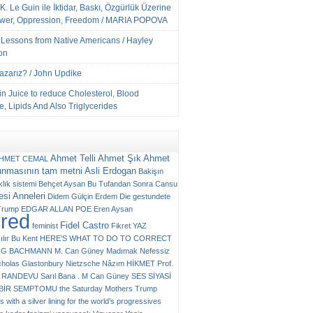
K. Le Guin ile İktidar, Baskı, Özgürlük Üzerine
ower, Oppression, Freedom / MARIA POPOVA
e Lessons from Native Americans / Hayley
on
Yazarız? / John Updike
n Juice to reduce Cholesterol, Blood
, Lipids And Also Triglycerides
Ahmet Telli
Ahmet Şık
Ahmet
HMET CEMAL
unmasının tam metni
Asli Erdogan
Bakişın
klık sistemi
Behçet Aysan
Bu Tufandan Sonra
Cansu
si Anneleri
Didem Gülçin Erdem
Die gestundete
Trump
EDGAR ALLAN POE
Eren Aysan
ured
Fidel Castro
feminist
Fikret YAZ
ılır Bu Kent
HERE’S WHAT TO DO TO CORRECT
RG BACHMANN
M. Can Güney
Madımak
Nefessiz
cholas Glastonbury
Nietzsche
Nâzım HİKMET
Prof.
RANDEVU
Sarıl Bana . M Can Güney
SES
SİYASİ
N BİR SEMPTOMU
the Saturday Mothers
Trump
 with a silver lining for the world’s progressives