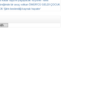
ne kadar faşizmi yaşayacak
Vizyoner
Yanis
üreğimde bir avuç volkan
ÖMÜR'CÜ GELDİ ÇOCUK
LİK
‘Şiirin beslendiği kaynak hayattır’