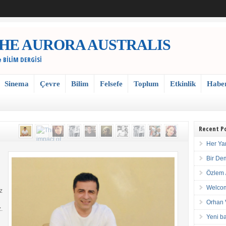
 / THE AURORA AUSTRALIS
e BİLİM DERGİSİ
Sinema
Çevre
Bilim
Felsefe
Toplum
Etkinlik
Habe
Recent P
Her Ya
Bir De
Özlem 
Welcom
z
Orhan 
.
Yeni ba