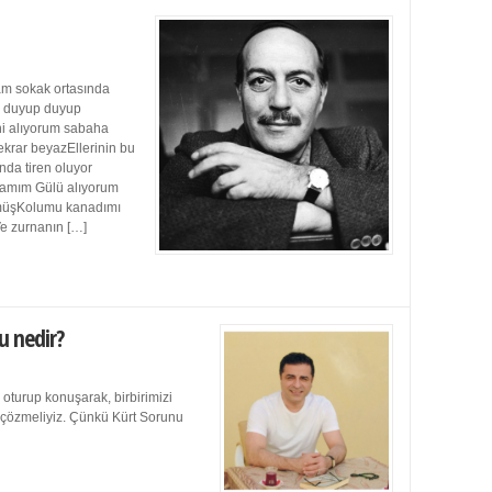
m sokak ortasında
ı duyup duyup
ini alıyorum sabaha
ekrar beyazEllerinin bu
da tiren oluyor
damım Gülü alıyorum
müşKolumu kanadımı
Ve zurnanın […]
u nedir?
 oturup konuşarak, birbirimizi
e çözmeliyiz. Çünkü Kürt Sorunu