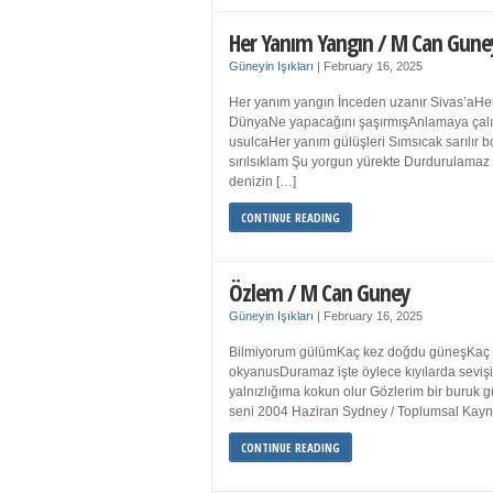
Her Yanım Yangın / M Can Gune
Güneyin Işıkları
|
February 16, 2025
Her yanım yangın İnceden uzanır Sivas’aHer
DünyaNe yapacağını şaşırmışAnlamaya çalışır
usulcaHer yanım gülüşleri Sımsıcak sarılır
sırılsıklam Şu yorgun yürekte Durdurulamaz 
denizin […]
CONTINUE READING
Özlem / M Can Guney
Güneyin Işıkları
|
February 16, 2025
Bilmiyorum gülümKaç kez doğdu güneşKaç kez
okyanusDuramaz işte öylece kıyılarda sevişi
yalnızlığıma kokun olur Gözlerim bir bur
seni 2004 Haziran Sydney / Toplumsal Ka
CONTINUE READING