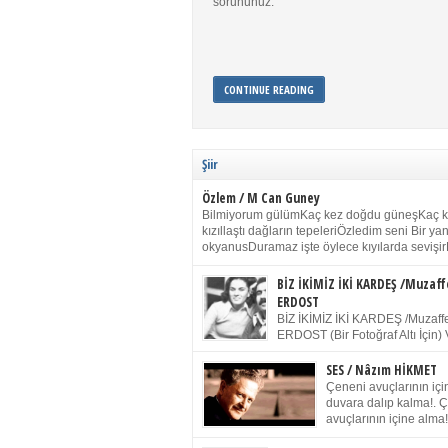
sorununuz.
CONTINUE READING
Şiir
Özlem / M Can Guney
Bilmiyorum gülümKaç kez doğdu güneşKaç 
kızıllaştı dağların tepeleriÖzledim seni Bir y
okyanusDuramaz işte öylece kıyılarda sevişir
yanımdaYanık kül rengi toprak sessizliğiSalın
dururSokulur yalnızlığıma kokun olur Gözleri
BİZ İKİMİZ İKİ KARDEŞ /Muzaff
buruk gülümsemeDudağımda buğusu
ERDOST
öpüşlerinGeceler boyuÖzledim seni 2004 Ha
BİZ İKİMİZ İKİ KARDEŞ /Muzaffe
Sydney / Toplumsal Kaynak / Memduh Güney
ERDOST (Bir Fotoğraf Altı İçin) 
geleceğiz bir gün, biz ikimiz İki
Duracağız Fotoğrafımızda durduğumuz gibi 
SES / Nâzım HİKMET
ellerimde kelepçe Yüzümde yapay bir gülüş
Çeneni avuçlarının için
(Kelepçeyi yadırgamanın gülüşü belki İlk kez
duvara dalıp kalma!. 
için Sonra alıştım Ve unuttum sonra kelepçeyi
avuçlarının içine alma!
bileklerimde) Senin yüzün İçerde olmanın ve
Pencereye gel! Bak! D
umudun arasında Ve ilk […]