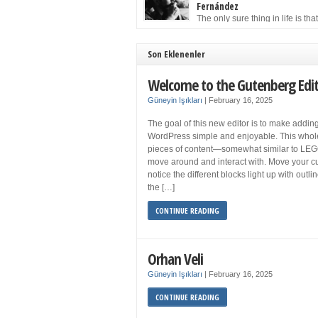
to solution may well be to get more sleep but 
Fernández
you get your 8 hours a night and still feel fati
The only sure thing in life is tha
when your […]
must die. Having seen the occa
images of the frail Fidel Castro at 90, one kne
sooner rather than later the leader of the Cu
Son Eklenenler
Revolution would succumb to that most strict o
human laws. Although saddened in very pers
Welcome to the Gutenberg Edi
ways by the […]
Güneyin Işıkları
|
February 16, 2025
The goal of this new editor is to make adding
WordPress simple and enjoyable. This whol
pieces of content—somewhat similar to LEG
move around and interact with. Move your cu
notice the different blocks light up with outl
the […]
CONTINUE READING
Orhan Veli
Güneyin Işıkları
|
February 16, 2025
CONTINUE READING