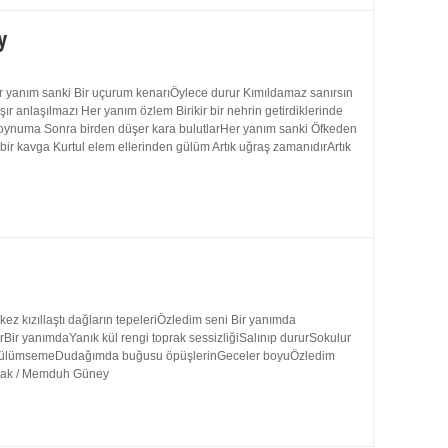
y
 yanım sanki Bir uçurum kenarıÖylece durur Kımıldamaz sanırsın
 anlaşılmazı Her yanım özlem Birikir bir nehrin getirdiklerinde
 boynuma Sonra birden düşer kara bulutlarHer yanım sanki Öfkeden
bir kavga Kurtul elem ellerinden gülüm Artık uğraş zamanıdırArtık
 kızıllaştı dağların tepeleriÖzledim seni Bir yanımda
rBir yanımdaYanık kül rengi toprak sessizliğiSalınıp dururSokulur
uk gülümsemeDudağımda buğusu öpüşlerinGeceler boyuÖzledim
ynak / Memduh Güney