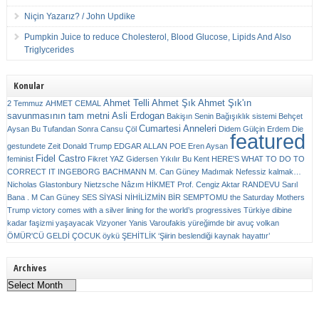
Niçin Yazarız? / John Updike
Pumpkin Juice to reduce Cholesterol, Blood Glucose, Lipids And Also
Triglycerides
Konular
Ahmet Telli
Ahmet Şık
Ahmet Şık'ın
2 Temmuz
AHMET CEMAL
savunmasının tam metni
Asli Erdogan
Bakişın Senin
Bağışıklık sistemi
Behçet
Cumartesi Anneleri
Aysan
Bu Tufandan Sonra
Cansu Çöl
Didem Gülçin Erdem
Die
featured
gestundete Zeit
Donald Trump
EDGAR ALLAN POE
Eren Aysan
Fidel Castro
feminist
Fikret YAZ
Gidersen Yıkılır Bu Kent
HERE’S WHAT TO DO TO
CORRECT IT
INGEBORG BACHMANN
M. Can Güney
Madımak
Nefessiz kalmak…
Nicholas Glastonbury
Nietzsche
Nâzım HİKMET
Prof. Cengiz Aktar
RANDEVU
Sarıl
Bana . M Can Güney
SES
SİYASİ NİHİLİZMİN BİR SEMPTOMU
the Saturday Mothers
Trump victory comes with a silver lining for the world’s progressives
Türkiye dibine
kadar faşizmi yaşayacak
Vizyoner
Yanis Varoufakis
yüreğimde bir avuç volkan
ÖMÜR'CÜ GELDİ ÇOCUK
öykü
ŞEHİTLİK
‘Şiirin beslendiği kaynak hayattır’
Archives
Archives