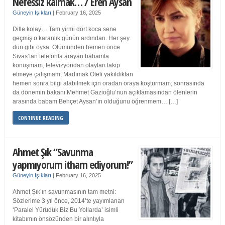
Nefessiz kalmak… / Eren Aysan
Güneyin Işıkları
|
February 16, 2025
Dille kolay… Tam yirmi dört koca sene
geçmiş o karanlık günün ardından. Her şey
dün gibi oysa. Ölümünden hemen önce
Sıvas’tan telefonla arayan babamla
konuşmam, televizyondan olayları takip
etmeye çalışmam, Madımak Oteli yakıldıktan
hemen sonra bilgi alabilmek için oradan oraya koşturmam; sonrasında
da dönemin bakanı Mehmet Gazioğlu’nun açıklamasından ölenlerin
arasında babam Behçet Aysan’ın olduğunu öğrenmem… […]
CONTINUE READING
Ahmet Şık “Savunma
yapmıyorum itham ediyorum!”
Güneyin Işıkları
|
February 16, 2025
Ahmet Şık’ın savunmasının tam metni:
Sözlerime 3 yıl önce, 2014’te yayımlanan
‘Paralel Yürüdük Biz Bu Yollarda’ isimli
kitabımın önsözünden bir alıntıyla