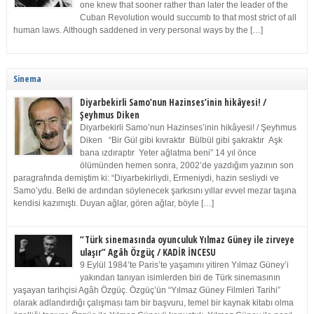
one knew that sooner rather than later the leader of the
Cuban Revolution would succumb to that most strict of all
human laws. Although saddened in very personal ways by the […]
Sinema
Diyarbekirli Samo’nun Hazinses’inin hikâyesi! /
Şeyhmus Diken
Diyarbekirli Samo’nun Hazinses’inin hikâyesi! / Şeyhmus
Diken “Bir Gül gibi kıvraktır Bülbül gibi şakraktır Aşk
bana ızdıraptır Yeter ağlatma beni” 14 yıl önce
ölümünden hemen sonra, 2002’de yazdığım yazının son
paragrafında demiştim ki: “Diyarbekirliydi, Ermeniydi, hazin sesliydi ve
Samo’ydu. Belki de ardından söylenecek şarkısını yıllar evvel mezar taşına
kendisi kazımıştı. Duyan ağlar, gören ağlar, böyle […]
“Türk sinemasında oyunculuk Yılmaz Güney ile zirveye
ulaşır” Agâh Özgüç / KADİR İNCESU
9 Eylül 1984’te Paris’te yaşamını yitiren Yılmaz Güney’i
yakından tanıyan isimlerden biri de Türk sinemasının
yaşayan tarihçisi Agâh Özgüç. Özgüç’ün “Yılmaz Güney Filmleri Tarihi”
olarak adlandırdığı çalışması tam bir başvuru, temel bir kaynak kitabı olma