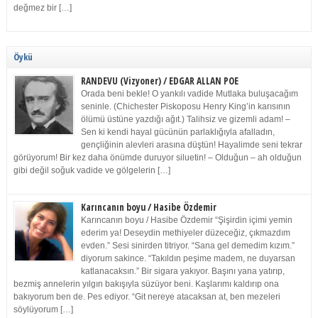
değmez bir […]
Öykü
RANDEVU (Vizyoner) / EDGAR ALLAN POE
Orada beni bekle! O yankılı vadide Mutlaka buluşacağım
seninle. (Chichester Piskoposu Henry King’in karısının
ölümü üstüne yazdığı ağıt.) Talihsiz ve gizemli adam! –
Sen ki kendi hayal gücünün parlaklığıyla afalladın,
gençliğinin alevleri arasına düştün! Hayalimde seni tekrar
görüyorum! Bir kez daha önümde duruyor siluetin! – Olduğun – ah olduğun
gibi değil soğuk vadide ve gölgelerin […]
Karıncanın boyu / Hasibe Özdemir
Karıncanın boyu / Hasibe Özdemir “Şişirdin içimi yemin
ederim ya! Deseydin methiyeler düzeceğiz, çıkmazdım
evden.” Sesi sinirden titriyor. “Sana gel demedim kızım.”
diyorum sakince. “Takıldın peşime madem, ne duyarsan
katlanacaksın.” Bir sigara yakıyor. Başını yana yatırıp,
bezmiş annelerin yılgın bakışıyla süzüyor beni. Kaşlarımı kaldırıp ona
bakıyorum ben de. Pes ediyor. “Git nereye atacaksan at, ben mezeleri
söylüyorum […]