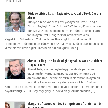
birlikteliği ve […]
Türkiye dibine kadar faşizmi yaşayacak / Prof. Cengiz
Aktar
Türkiye dibine kadar faşizmi yaşayacak / Prof. Cengiz
Aktar – Söyleşi : Yeter Polat AKPM’nin geçtiğimiz günlerde
Türkiye’yi izleme sürecine almasını küme düşmek olarak
tanımlayan Prof. Cengiz Aktar, artık Azerbaycan,
Kırgızistan, Özbekistan, Türkmenistan, Rusya gibi gayri demokratik
ülkelerle aynı kümede olan Türkiye’nin AKPM üyesi 47 ülke arasından ikinci
küme olarak sıraladığı 9 ülkesinden biri olduğunu ifade […]
Ahmet Telli: ‘Şiirin beslendiği kaynak hayattır’ / Didem
Gülçin Erdem
Ahmet Telli, şiirin tümüyle duygu ya da düşünceden
oluşmadığını vurgulayan, bu edebi türü anlama değil
anlamlandırma üzerine bir etkinlik olarak tanımlayan bir
şair. Altı yıl aradan sonra gelen yeni şiir kitabı “Bakışın
Senin” ile de bunu yeniden kanıtlıyor. Telli ile yeni kitabını, şiiri ve şiire dahil
hayatı konuştuk. – Bu söyleşiyi yeryüzündeki en iyi okurlarınızdan […]
Margaret Atwood writes to imprisoned Turkish writer