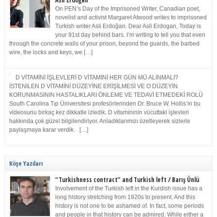
Asli Erdoğan
On PEN’s Day of the Imprisoned Writer, Canadian poet,
novelist and activist Margaret Atwood writes to imprisoned
Turkish writer Asli Erdoğan. Dear Asli Erdogan, Today is
your 91st day behind bars. I’m writing to tell you that even
through the concrete walls of your prison, beyond the guards, the barbed
wire, the locks and keys, we […]
D VİTAMİNİ İŞLEVLERİ D VİTAMİNİ HER GÜN MÜ ALINMALI?
İSTENİLEN D VİTAMİNİ DÜZEYİNE ERİŞİLMESİ VE O DÜZEYİN
KORUNMASININ HASTALIKLARI ÖNLEME VE TEDAVİ ETMEDEKİ ROLÜ
South Carolina Tıp Üniversitesi profesörlerinden Dr. Bruce W. Hollis’in bu
videosunu birkaç kez dikkatle izledik. D vitamininin vücuttaki işlevleri
hakkında çok güzel bilgilendiriyor. Anladıklarımızı özetleyerek sizlerle
paylaşmaya karar verdik. […]
Köşe Yazıları
“Turkishness contract” and Turkish left / Barış Ünlü
Involvement of the Turkish left in the Kurdish issue has a
long history stretching from 1920s to present. And this
history is not one to be ashamed of. In fact, some periods
and people in that history can be admired. While either a