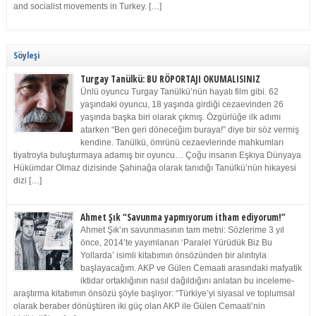
and socialist movements in Turkey. […]
Söyleşi
Turgay Tanülkü: BU RÖPORTAJI OKUMALISINIZ
Ünlü oyuncu Turgay Tanülkü’nün hayatı film gibi. 62
yaşındaki oyuncu, 18 yaşında girdiği cezaevinden 26
yaşında başka biri olarak çıkmış. Özgürlüğe ilk adımı
atarken “Ben geri döneceğim buraya!” diye bir söz vermiş
kendine. Tanülkü, ömrünü cezaevlerinde mahkumları
tiyatroyla buluşturmaya adamış bir oyuncu… Çoğu insanın Eşkıya Dünyaya
Hükümdar Olmaz dizisinde Şahinağa olarak tanıdığı Tanülkü’nün hikayesi
dizi […]
Ahmet Şık “Savunma yapmıyorum itham ediyorum!”
Ahmet Şık’ın savunmasının tam metni: Sözlerime 3 yıl
önce, 2014’te yayımlanan ‘Paralel Yürüdük Biz Bu
Yollarda’ isimli kitabımın önsözünden bir alıntıyla
başlayacağım. AKP ve Gülen Cemaati arasındaki mafyatik
iktidar ortaklığının nasıl dağıldığını anlatan bu inceleme-
araştırma kitabımın önsözü şöyle başlıyor: “Türkiye’yi siyasal ve toplumsal
olarak beraber dönüştüren iki güç olan AKP ile Gülen Cemaati’nin