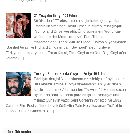
anlatırım, geliyorum.” […]
21. Yüzyılın En İyi 100 Filmi
36 ülkeden 177 eleştirmenin seçimlerine göre yapılan
listenin ilk sırasında David Lynch’in sürrealist başyapıtı
‘Mulholland Drive’ yer aldı. Ünlü yönetmeni Wong Kar-
wai’den ‘In the Mood for Love’, Paul Thomas
Anderson’dan ‘There Will Be Blood’, Hayao Miyazaki’den
‘Spirited Away’ ve Richard Linklater’dan ‘Boyhood’ izledi. Listeye
Türkiye’den senaryosunu Ercan Kesal, Ebru Ceylan ve Nuri Bilgi Ceylan’ın
kaleme […]
Türkiye Sinemasında Yüzyılın En İyi 40 Filmi
Edebiyat dergisi Notos sinema ve edebiyat dünyasından
383 önemli ismine Türkiye sinemasının en iyi 40 filmini
sordu. Toplam 287 film içinden ‘Yüzyılın 40 Filmi’ni seçen
aydınların ortak kararına göre en iyi film senaryosunu
Yılmaz Güney’in yazıp Şerif Gören’in yönettiği ve 1982
Cannes Film Festival’inde büyük ödül Altın Palmiye’yi kazanan ‘Yol’ oldu.
Listede Yılmaz Güney’in 3 […]
Son Eklenenler