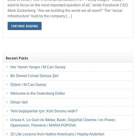
want to focus on the most important question of all,” wrote Facebook CEO
Mark Zuckerberg. “Are we building the world we all want?” The “social
infrastructure” built by the company […]
CONTINUE READING
Recent Posts
Her Yanım Yangın / M Can Guney
Bir Demet Cemal Süreya Şiiri
Özlem / M Can Guney
Welcome to the Gutenberg Editor
Orhan Veli
Yeni başlayanlar için: Kürt Sorunu nedir?
Ursula K. Le Guin ile İktidar, Baskı, Özgürlük Üzerine / on Power,
Oppression, Freedom / MARIA POPOVA
20 Life Lessons from Native Americans / Hayley Anderton