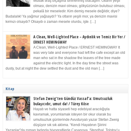
Mutlak tıraş bıçağına sinirlenmiş olacağım. Otların yeşil
olması, denizin mavi olması, gökyüzünün bulutsuz olması,
pekalâ bir meseledir. Kim demiş mesele değildir, diye?
Budalalık! Ya yağmur yağsaydı? Ya otların yeşili mor, ya denizin mavisi
kırmızı olsaydı? Olsaydı o zaman mesele olurdu, işte. […]
A Clean, Well-Lighted Place – Aydınlık ve Temiz Bir Yer /
ERNEST HEMINGWAY
A Clean, Well-Lighted Place / ERNEST HEMINGWAY It
was very late and everyone had left the cafe except an old
man who sat in the shadow the leaves of the tree made
against the electric light. In the day time the street was
dusty, but at night the dew settled the dust and the old man […]
Kitap
Stefan Zweig’ten Gündüz Vassaf’a: Umutsuzluk
bulaşıcıdır, umut da! / Türey Köse
Hayatı ve hatta siyaseti hep edebiyat aracılığıyla
kavramak, yorumlamak isteyen bir okur olarak bu
umutsuzluk günlerinde Avusturyalı yazar Stefan Zweig
düşüyor sık sık aklıma. “Kendi Hayatının Şiirini
Yazanlar”da roman tadında biyografilerle Casanova, Stendhal, Tolstoy’u