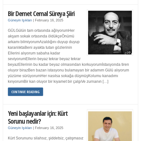
Bir Demet Cemal Süreya Şiiri
Güneyin Işıkları
|
February 16, 2025
GÜLGülün tam ortasında ağlıyorumHer
akşam sokak ortasında öldükçeÖnümü
arkamı bilmiyorumAzaldığını duyup duyup
karanlıktaBeni ayakta tutan gözlerinin
Ellerini alıyorum sabaha kadar
seviyorumEllerin beyaz tekrar beyaz tekrar
beyazEllerinin bu kadar beyaz olmasından korkuyorumİstasyonda tiren
oluyor birazBen bazan istasyonu bulamayan bir adamım Gülü alıyorum
yüzüme sürüyorumHer nasılsa sokağa düşmüşKolumu kanadımı
kırıyorumBir kan oluyor bir kıyamet bir çalgıVe zurnanın […]
CONTINUE READING
Yeni başlayanlar için: Kürt
Sorunu nedir?
Güneyin Işıkları
|
February 16, 2025
Kürt Sorununu silahsız, şiddetsiz, çatışmasız