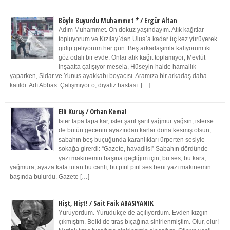
Böyle Buyurdu Muhammet * / Ergür Altan
Adım Muhammet. On dokuz yaşındayım. Atık kağıtlar
topluyorum ve Kızılay`dan Ulus`a kadar üç kez yürüyerek
gidip geliyorum her gün. Beş arkadaşımla kalıyorum iki
göz odalı bir evde. Onlar atık kağıt toplamıyor; Mevlüt
inşaatta çalışıyor mesela, Hüseyin halde hamallık
yaparken, Sidar ve Yunus ayakkabı boyacısı. Aramıza bir arkadaş daha
katıldı. Adı Abbas. Çalışmıyor o, diyaliz hastası. […]
Elli Kuruş / Orhan Kemal
İster lapa lapa kar, ister şarıl şarıl yağmur yağsın, isterse
de bütün gecenin ayazından karlar dona kesmiş olsun,
sabahın beş buçuğunda karanlıkları ürperten sesiyle
sokağa girerdi: “Gazete, havadiis!” Sabahın dördünde
yazı makinemin başına geçtiğim için, bu ses, bu kara,
yağmura, ayaza kafa tutan bu canlı, bu pırıl pırıl ses beni yazı makinemin
başında bulurdu. Gazete […]
Hişt, Hişt! / Sait Faik ABASIYANIK
Yürüyordum. Yürüdükçe de açılıyordum. Evden kızgın
çıkmıştım. Belki de tıraş bıçağına sinirlenmiştim. Olur, olur!