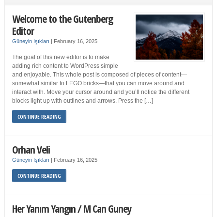
Welcome to the Gutenberg
Editor
Güneyin Işıkları
|
February 16, 2025
The goal of this new editor is to make
adding rich content to WordPress simple
and enjoyable. This whole post is composed of pieces of content—
somewhat similar to LEGO bricks—that you can move around and
interact with. Move your cursor around and you’ll notice the different
blocks light up with outlines and arrows. Press the […]
CONTINUE READING
Orhan Veli
Güneyin Işıkları
|
February 16, 2025
CONTINUE READING
Her Yanım Yangın / M Can Guney