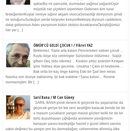
ışıklarBiz mi yalnızdık, durmadan yağmur yağardıÜşür
müydük nar çiçekleri ürperirken Gidersen kim sular
fesleğenleriKuşlar nereye sığınır akşam oluncaSessizliği dinliyorum şimdi
ve soluğunuSustuğun yerde birşeyler kırılıyorBekleyiş diyorum caddelere,
dalıp gidiyorsun Adını yazıyorum bütün otobüs duraklarınaÖpüştüğümüz
her yer […]
ÖMÜR’CÜ GELDİ ÇOCUK ! / Fikret YAZ
Beklemez. Topla arta kalanı Pencereden satıver çocuk …
Kuytu köşe söz verilmişler Süründürür öldürmez. Süpür
gitsen Geç oldu istemez… Küskün yıldız asardım Kırılgan
şiire Yetmez diye geceme.. Unutma ! Çıkın et heybeme…
Bak orda bir kaç imge kalmış Eski bir Şair’den miras.
Nasılsa son dizeye saklanmış. İyi bak eskitme ! Sana kalsın… Resme
ısınmamıştım. Bir […]
Sarıl Bana / M Can Güney
SARIL BANA şimdi desem ki geçecek bu yaşananlar da
geçecek geriye bir tek seni sevdiğim kalacak bende bir de
o masum çocukların yangın mavisi gözleri belki bir de bir
türlü duyulmayan çığlığında annelerin yüreğimizin
kanayan yarası kardeşliğe hasret o güzel ülkem sanma
sakın değmez bu yangın yeri bu darmadağan, cehenneme dönmüş ülke