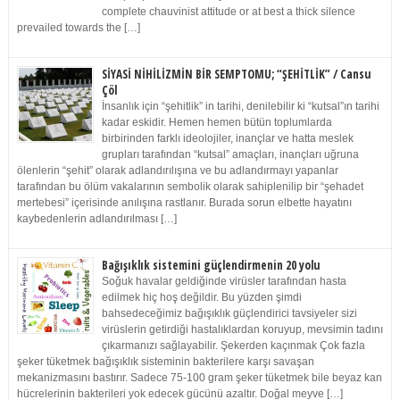
complete chauvinist attitude or at best a thick silence
prevailed towards the […]
SİYASİ NİHİLİZMİN BİR SEMPTOMU; “ŞEHİTLİK” / Cansu
Çöl
İnsanlık için “şehitlik” in tarihi, denilebilir ki “kutsal”ın tarihi
kadar eskidir. Hemen hemen bütün toplumlarda
birbirinden farklı ideolojiler, inançlar ve hatta meslek
grupları tarafından “kutsal” amaçları, inançları uğruna
ölenlerin “şehit” olarak adlandırılışına ve bu adlandırmayı yapanlar
tarafından bu ölüm vakalarının sembolik olarak sahiplenilip bir “şehadet
mertebesi” içerisinde anılışına rastlanır. Burada sorun elbette hayatını
kaybedenlerin adlandırılması […]
Bağışıklık sistemini güçlendirmenin 20 yolu
Soğuk havalar geldiğinde virüsler tarafından hasta
edilmek hiç hoş değildir. Bu yüzden şimdi
bahsedeceğimiz bağışıklık güçlendirici tavsiyeler sizi
virüslerin getirdiği hastalıklardan koruyup, mevsimin tadını
çıkarmanızı sağlayabilir. Şekerden kaçınmak Çok fazla
şeker tüketmek bağışıklık sisteminin bakterilere karşı savaşan
mekanizmasını bastırır. Sadece 75-100 gram şeker tüketmek bile beyaz kan
hücrelerinin bakterileri yok edecek gücünü azaltır. Doğal meyve […]