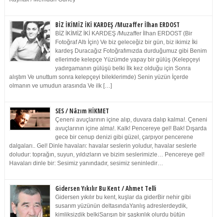
BİZ İKİMİZ İKİ KARDEŞ /Muzaffer İlhan ERDOST
BİZ İKİMİZ İKİ KARDEŞ /Muzaffer İlhan ERDOST (Bir
Fotoğraf Altı İçin) Ve biz geleceğiz bir gün, biz ikimiz İki
kardeş Duracağız Fotoğrafımızda durduğumuz gibi Benim
ellerimde kelepçe Yüzümde yapay bir gülüş (Kelepçeyi
yadırgamanın gülüşü belki İlk kez olduğu için Sonra
alıştım Ve unuttum sonra kelepçeyi bileklerimde) Senin yüzün İçerde
olmanın ve umudun arasında Ve ilk […]
SES / Nâzım HİKMET
Çeneni avuçlarının içine alıp, duvara dalıp kalma!. Çeneni
avuçlarının içine alma!. Kalk! Pencereye gel! Bak! Dışarda
gece bir cenup denizi gibi güzel, çarpıyor pencerene
dalgaları.. Gel! Dinle havaları: havalar seslerin yoludur, havalar seslerle
doludur: toprağın, suyun, yıldızların ve bizim seslerimizle… Pencereye gel!
Havaları dinle bir: Sesimiz yanındadır, sesimiz seninledir…
Gidersen Yıkılır Bu Kent / Ahmet Telli
Gidersen yıkılır bu kent, kuşlar da giderBir nehir gibi
susarım yüzünün deltasındaYanlış adreslerdeydik,
kimliksizdik belkiSarışın bir şaşkınlık olurdu bütün