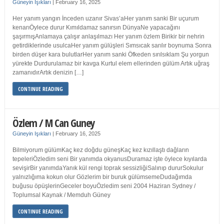
Güneyin Işıkları
|
February 16, 2025
Her yanım yangın İnceden uzanır Sivas’aHer yanım sanki Bir uçurum
kenarıÖylece durur Kımıldamaz sanırsın DünyaNe yapacağını
şaşırmışAnlamaya çalışır anlaşılmazı Her yanım özlem Birikir bir nehrin
getirdiklerinde usulcaHer yanım gülüşleri Sımsıcak sarılır boynuma Sonra
birden düşer kara bulutlarHer yanım sanki Öfkeden sırılsıklam Şu yorgun
yürekte Durdurulamaz bir kavga Kurtul elem ellerinden gülüm Artık uğraş
zamanıdırArtık denizin […]
CONTINUE READING
Özlem / M Can Guney
Güneyin Işıkları
|
February 16, 2025
Bilmiyorum gülümKaç kez doğdu güneşKaç kez kızıllaştı dağların
tepeleriÖzledim seni Bir yanımda okyanusDuramaz işte öylece kıyılarda
sevişirBir yanımdaYanık kül rengi toprak sessizliğiSalınıp dururSokulur
yalnızlığıma kokun olur Gözlerim bir buruk gülümsemeDudağımda
buğusu öpüşlerinGeceler boyuÖzledim seni 2004 Haziran Sydney /
Toplumsal Kaynak / Memduh Güney
CONTINUE READING