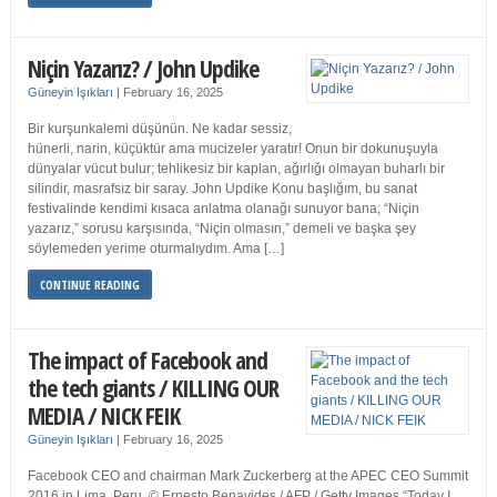
Niçin Yazarız? / John Updike
Güneyin Işıkları
|
February 16, 2025
Bir kurşunkalemi düşünün. Ne kadar sessiz,
hünerli, narin, küçüktür ama mucizeler yaratır! Onun bir dokunuşuyla
dünyalar vücut bulur; tehlikesiz bir kaplan, ağırlığı olmayan buharlı bir
silindir, masrafsız bir saray. John Updike Konu başlığım, bu sanat
festivalinde kendimi kısaca anlatma olanağı sunuyor bana; “Niçin
yazarız,” sorusu karşısında, “Niçin olmasın,” demeli ve başka şey
söylemeden yerime oturmalıydım. Ama […]
CONTINUE READING
The impact of Facebook and
the tech giants / KILLING OUR
MEDIA / NICK FEIK
Güneyin Işıkları
|
February 16, 2025
Facebook CEO and chairman Mark Zuckerberg at the APEC CEO Summit
2016 in Lima, Peru. © Ernesto Benavides / AFP / Getty Images “Today I