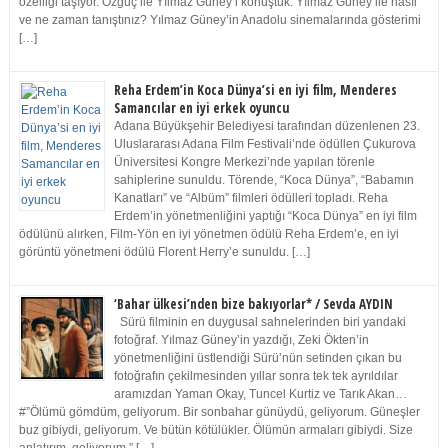
özelliği taşıyor. Özgüç ile Yılmaz Güney’i konuştuk. Yılmaz Güney ile nasıl
ve ne zaman tanıştınız? Yılmaz Güney’in Anadolu sinemalarında gösterimi
[…]
Reha Erdem’in Koca Dünya’si en iyi film, Menderes
Samancılar en iyi erkek oyuncu
Adana Büyükşehir Belediyesi tarafından düzenlenen 23.
Uluslararası Adana Film Festivali’nde ödüllen Çukurova
Üniversitesi Kongre Merkezi’nde yapılan törenle
sahiplerine sunuldu. Törende, “Koca Dünya”, “Babamın
Kanatları” ve “Albüm” filmleri ödülleri topladı. Reha
Erdem’in yönetmenliğini yaptığı “Koca Dünya” en iyi film
ödülünü alırken, Film-Yön en iyi yönetmen ödülü Reha Erdem’e, en iyi
görüntü yönetmeni ödülü Florent Herry’e sunuldu. […]
‘Bahar ülkesi’nden bize bakıyorlar* / Sevda AYDIN
Sürü filminin en duygusal sahnelerinden biri yandaki
fotoğraf. Yılmaz Güney’in yazdığı, Zeki Ökten’in
yönetmenliğini üstlendiği Sürü’nün setinden çıkan bu
fotoğrafın çekilmesinden yıllar sonra tek tek ayrıldılar
aramızdan Yaman Okay, Tuncel Kurtiz ve Tarık Akan…
#”Ölümü gömdüm, geliyorum. Bir sonbahar günüydü, geliyorum. Güneşler
buz gibiydi, geliyorum. Ve bütün kötülükler. Ölümün armaları gibiydi. Size