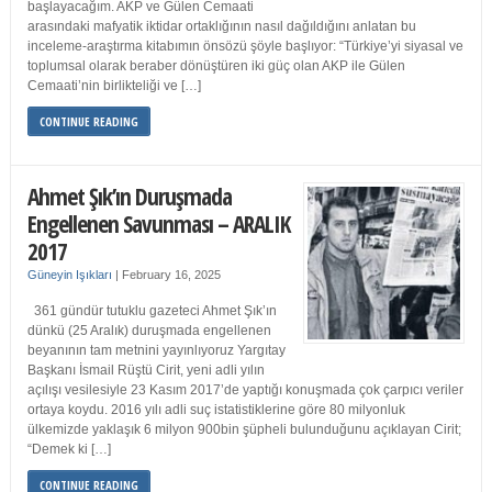
başlayacağım. AKP ve Gülen Cemaati
arasındaki mafyatik iktidar ortaklığının nasıl dağıldığını anlatan bu
inceleme-araştırma kitabımın önsözü şöyle başlıyor: “Türkiye’yi siyasal ve
toplumsal olarak beraber dönüştüren iki güç olan AKP ile Gülen
Cemaati’nin birlikteliği ve […]
CONTINUE READING
Ahmet Şık’ın Duruşmada
Engellenen Savunması – ARALIK
2017
Güneyin Işıkları
|
February 16, 2025
361 gündür tutuklu gazeteci Ahmet Şık’ın
dünkü (25 Aralık) duruşmada engellenen
beyanının tam metnini yayınlıyoruz Yargıtay
Başkanı İsmail Rüştü Cirit, yeni adli yılın
açılışı vesilesiyle 23 Kasım 2017’de yaptığı konuşmada çok çarpıcı veriler
ortaya koydu. 2016 yılı adli suç istatistiklerine göre 80 milyonluk
ülkemizde yaklaşık 6 milyon 900bin şüpheli bulunduğunu açıklayan Cirit;
“Demek ki […]
CONTINUE READING