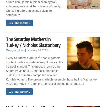
oturup konuşarak, birbirimizi anlayarak,
anlatarak, anlaşarak barış içinde çözmeliyiz.
Çünkü Kürt Sorunu aslında sizin de
sorununuz.
CONTINUE READING
The Saturday Mothers in
Turkey / Nicholas Glastonbury
Güneyin Işıkları
|
February 16, 2025
Every Saturday, a group of people gathers
in silent protest in Galatasaray Square in the
heart of Istanbul. This group, known as the
Saturday Mothers (Cumartesi Anneleri in
Turkish), is primarily composed of older
Kurdish women. The protests, which resemble those by the Madres del
Plaza del Mayo in Argentina, consist of the mothers (and […]
CONTINUE READING