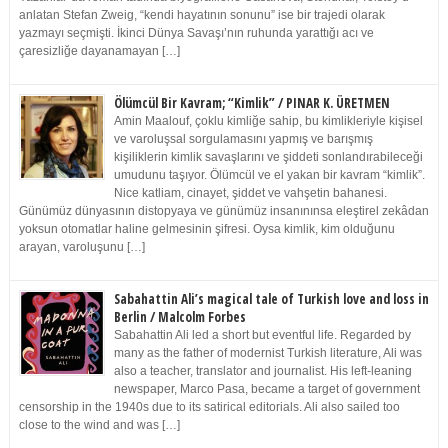
anlatan Stefan Zweig, “kendi hayatının sonunu” ise bir trajedi olarak
yazmayı seçmişti. İkinci Dünya Savaşı’nın ruhunda yarattığı acı ve
çaresizliğe dayanamayan […]
Ölümcül Bir Kavram; “Kimlik” / PINAR K. ÜRETMEN
Amin Maalouf, çoklu kimliğe sahip, bu kimlikleriyle kişisel
ve varoluşsal sorgulamasını yapmış ve barışmış
kişiliklerin kimlik savaşlarını ve şiddeti sonlandırabileceği
umudunu taşıyor. Ölümcül ve el yakan bir kavram “kimlik”.
Nice katliam, cinayet, şiddet ve vahşetin bahanesi.
Günümüz dünyasının distopyaya ve günümüz insanınınsa eleştirel zekâdan
yoksun otomatlar haline gelmesinin şifresi. Oysa kimlik, kim olduğunu
arayan, varoluşunu […]
Sabahattin Ali’s magical tale of Turkish love and loss in
Berlin / Malcolm Forbes
Sabahattin Ali led a short but eventful life. Regarded by
many as the father of modernist Turkish literature, Ali was
also a teacher, translator and journalist. His left-leaning
newspaper, Marco Pasa, became a target of government
censorship in the 1940s due to its satirical editorials. Ali also sailed too
close to the wind and was […]