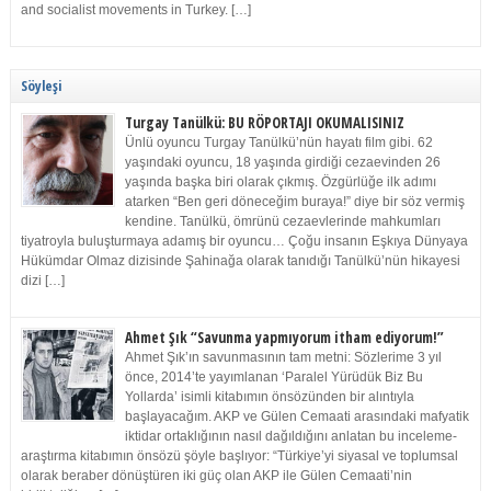
and socialist movements in Turkey. […]
Söyleşi
Turgay Tanülkü: BU RÖPORTAJI OKUMALISINIZ
Ünlü oyuncu Turgay Tanülkü’nün hayatı film gibi. 62
yaşındaki oyuncu, 18 yaşında girdiği cezaevinden 26
yaşında başka biri olarak çıkmış. Özgürlüğe ilk adımı
atarken “Ben geri döneceğim buraya!” diye bir söz vermiş
kendine. Tanülkü, ömrünü cezaevlerinde mahkumları
tiyatroyla buluşturmaya adamış bir oyuncu… Çoğu insanın Eşkıya Dünyaya
Hükümdar Olmaz dizisinde Şahinağa olarak tanıdığı Tanülkü’nün hikayesi
dizi […]
Ahmet Şık “Savunma yapmıyorum itham ediyorum!”
Ahmet Şık’ın savunmasının tam metni: Sözlerime 3 yıl
önce, 2014’te yayımlanan ‘Paralel Yürüdük Biz Bu
Yollarda’ isimli kitabımın önsözünden bir alıntıyla
başlayacağım. AKP ve Gülen Cemaati arasındaki mafyatik
iktidar ortaklığının nasıl dağıldığını anlatan bu inceleme-
araştırma kitabımın önsözü şöyle başlıyor: “Türkiye’yi siyasal ve toplumsal
olarak beraber dönüştüren iki güç olan AKP ile Gülen Cemaati’nin