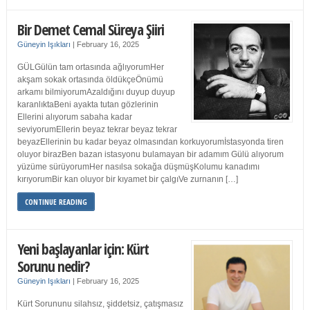
Bir Demet Cemal Süreya Şiiri
Güneyin Işıkları
|
February 16, 2025
GÜLGülün tam ortasında ağlıyorumHer
akşam sokak ortasında öldükçeÖnümü
arkamı bilmiyorumAzaldığını duyup duyup
karanlıktaBeni ayakta tutan gözlerinin
Ellerini alıyorum sabaha kadar
seviyorumEllerin beyaz tekrar beyaz tekrar
beyazEllerinin bu kadar beyaz olmasından korkuyorumİstasyonda tiren
oluyor birazBen bazan istasyonu bulamayan bir adamım Gülü alıyorum
yüzüme sürüyorumHer nasılsa sokağa düşmüşKolumu kanadımı
kırıyorumBir kan oluyor bir kıyamet bir çalgıVe zurnanın […]
CONTINUE READING
Yeni başlayanlar için: Kürt
Sorunu nedir?
Güneyin Işıkları
|
February 16, 2025
Kürt Sorununu silahsız, şiddetsiz, çatışmasız