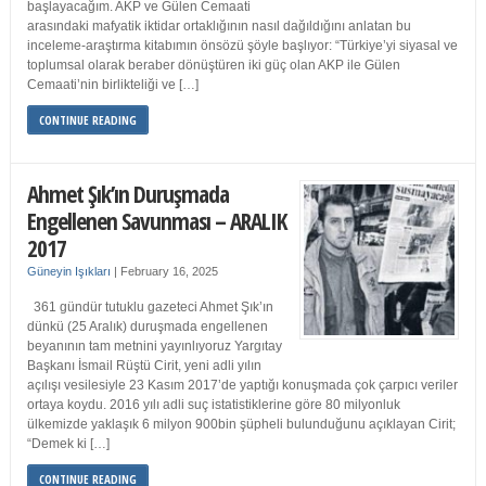
başlayacağım. AKP ve Gülen Cemaati
arasındaki mafyatik iktidar ortaklığının nasıl dağıldığını anlatan bu
inceleme-araştırma kitabımın önsözü şöyle başlıyor: “Türkiye’yi siyasal ve
toplumsal olarak beraber dönüştüren iki güç olan AKP ile Gülen
Cemaati’nin birlikteliği ve […]
CONTINUE READING
Ahmet Şık’ın Duruşmada
Engellenen Savunması – ARALIK
2017
Güneyin Işıkları
|
February 16, 2025
361 gündür tutuklu gazeteci Ahmet Şık’ın
dünkü (25 Aralık) duruşmada engellenen
beyanının tam metnini yayınlıyoruz Yargıtay
Başkanı İsmail Rüştü Cirit, yeni adli yılın
açılışı vesilesiyle 23 Kasım 2017’de yaptığı konuşmada çok çarpıcı veriler
ortaya koydu. 2016 yılı adli suç istatistiklerine göre 80 milyonluk
ülkemizde yaklaşık 6 milyon 900bin şüpheli bulunduğunu açıklayan Cirit;
“Demek ki […]
CONTINUE READING