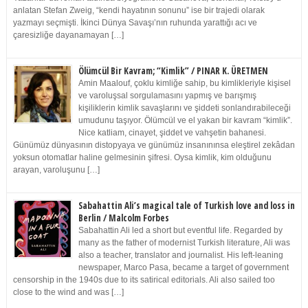
anlatan Stefan Zweig, “kendi hayatının sonunu” ise bir trajedi olarak
yazmayı seçmişti. İkinci Dünya Savaşı’nın ruhunda yarattığı acı ve
çaresizliğe dayanamayan […]
Ölümcül Bir Kavram; “Kimlik” / PINAR K. ÜRETMEN
Amin Maalouf, çoklu kimliğe sahip, bu kimlikleriyle kişisel
ve varoluşsal sorgulamasını yapmış ve barışmış
kişiliklerin kimlik savaşlarını ve şiddeti sonlandırabileceği
umudunu taşıyor. Ölümcül ve el yakan bir kavram “kimlik”.
Nice katliam, cinayet, şiddet ve vahşetin bahanesi.
Günümüz dünyasının distopyaya ve günümüz insanınınsa eleştirel zekâdan
yoksun otomatlar haline gelmesinin şifresi. Oysa kimlik, kim olduğunu
arayan, varoluşunu […]
Sabahattin Ali’s magical tale of Turkish love and loss in
Berlin / Malcolm Forbes
Sabahattin Ali led a short but eventful life. Regarded by
many as the father of modernist Turkish literature, Ali was
also a teacher, translator and journalist. His left-leaning
newspaper, Marco Pasa, became a target of government
censorship in the 1940s due to its satirical editorials. Ali also sailed too
close to the wind and was […]