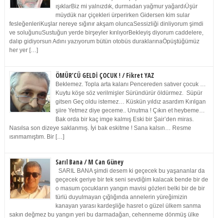
ışıklarBiz mi yalnızdık, durmadan yağmur yağardıÜşür
müydük nar çiçekleri ürperirken Gidersen kim sular
fesleğenleriKuşlar nereye sığınır akşam oluncaSessizliği dinliyorum şimdi
ve soluğunuSustuğun yerde birşeyler kırılıyorBekleyiş diyorum caddelere,
dalıp gidiyorsun Adını yazıyorum bütün otobüs duraklarınaÖpüştüğümüz
her yer […]
ÖMÜR’CÜ GELDİ ÇOCUK ! / Fikret YAZ
Beklemez. Topla arta kalanı Pencereden satıver çocuk …
Kuytu köşe söz verilmişler Süründürür öldürmez. Süpür
gitsen Geç oldu istemez… Küskün yıldız asardım Kırılgan
şiire Yetmez diye geceme.. Unutma ! Çıkın et heybeme…
Bak orda bir kaç imge kalmış Eski bir Şair’den miras.
Nasılsa son dizeye saklanmış. İyi bak eskitme ! Sana kalsın… Resme
ısınmamıştım. Bir […]
Sarıl Bana / M Can Güney
SARIL BANA şimdi desem ki geçecek bu yaşananlar da
geçecek geriye bir tek seni sevdiğim kalacak bende bir de
o masum çocukların yangın mavisi gözleri belki bir de bir
türlü duyulmayan çığlığında annelerin yüreğimizin
kanayan yarası kardeşliğe hasret o güzel ülkem sanma
sakın değmez bu yangın yeri bu darmadağan, cehenneme dönmüş ülke