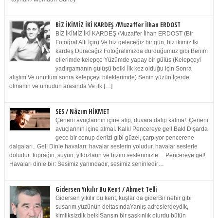
BİZ İKİMİZ İKİ KARDEŞ /Muzaffer İlhan ERDOST
BİZ İKİMİZ İKİ KARDEŞ /Muzaffer İlhan ERDOST (Bir
Fotoğraf Altı İçin) Ve biz geleceğiz bir gün, biz ikimiz İki
kardeş Duracağız Fotoğrafımızda durduğumuz gibi Benim
ellerimde kelepçe Yüzümde yapay bir gülüş (Kelepçeyi
yadırgamanın gülüşü belki İlk kez olduğu için Sonra
alıştım Ve unuttum sonra kelepçeyi bileklerimde) Senin yüzün İçerde
olmanın ve umudun arasında Ve ilk […]
SES / Nâzım HİKMET
Çeneni avuçlarının içine alıp, duvara dalıp kalma!. Çeneni
avuçlarının içine alma!. Kalk! Pencereye gel! Bak! Dışarda
gece bir cenup denizi gibi güzel, çarpıyor pencerene
dalgaları.. Gel! Dinle havaları: havalar seslerin yoludur, havalar seslerle
doludur: toprağın, suyun, yıldızların ve bizim seslerimizle… Pencereye gel!
Havaları dinle bir: Sesimiz yanındadır, sesimiz seninledir…
Gidersen Yıkılır Bu Kent / Ahmet Telli
Gidersen yıkılır bu kent, kuşlar da giderBir nehir gibi
susarım yüzünün deltasındaYanlış adreslerdeydik,
kimliksizdik belkiSarışın bir şaşkınlık olurdu bütün