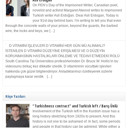
Asli Erdoğan
On PEN’s Day of the Imprisoned Writer, Canadian poet,
novelist and activist Margaret Atwood writes to imprisoned
Turkish writer Asli Erdoğan. Dear Asli Erdogan, Today is
your 91st day behind bars. I’m writing to tell you that even
through the concrete walls of your prison, beyond the guards, the barbed
wire, the locks and keys, we […]
D VİTAMİNİ İŞLEVLERİ D VİTAMİNİ HER GÜN MÜ ALINMALI?
İSTENİLEN D VİTAMİNİ DÜZEYİNE ERİŞİLMESİ VE O DÜZEYİN
KORUNMASININ HASTALIKLARI ÖNLEME VE TEDAVİ ETMEDEKİ ROLÜ
South Carolina Tıp Üniversitesi profesörlerinden Dr. Bruce W. Hollis’in bu
videosunu birkaç kez dikkatle izledik. D vitamininin vücuttaki işlevleri
hakkında çok güzel bilgilendiriyor. Anladıklarımızı özetleyerek sizlerle
paylaşmaya karar verdik. […]
Köşe Yazıları
“Turkishness contract” and Turkish left / Barış Ünlü
Involvement of the Turkish left in the Kurdish issue has a
long history stretching from 1920s to present. And this
history is not one to be ashamed of. In fact, some periods
and people in that history can be admired. While either a