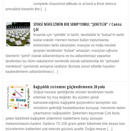
complete chauvinist attitude or at best a thick silence
prevailed towards the […]
SİYASİ NİHİLİZMİN BİR SEMPTOMU; “ŞEHİTLİK” / Cansu
Çöl
İnsanlık için “şehitlik” in tarihi, denilebilir ki “kutsal”ın tarihi
kadar eskidir. Hemen hemen bütün toplumlarda
birbirinden farklı ideolojiler, inançlar ve hatta meslek
grupları tarafından “kutsal” amaçları, inançları uğruna
ölenlerin “şehit” olarak adlandırılışına ve bu adlandırmayı yapanlar
tarafından bu ölüm vakalarının sembolik olarak sahiplenilip bir “şehadet
mertebesi” içerisinde anılışına rastlanır. Burada sorun elbette hayatını
kaybedenlerin adlandırılması […]
Bağışıklık sistemini güçlendirmenin 20 yolu
Soğuk havalar geldiğinde virüsler tarafından hasta
edilmek hiç hoş değildir. Bu yüzden şimdi
bahsedeceğimiz bağışıklık güçlendirici tavsiyeler sizi
virüslerin getirdiği hastalıklardan koruyup, mevsimin tadını
çıkarmanızı sağlayabilir. Şekerden kaçınmak Çok fazla
şeker tüketmek bağışıklık sisteminin bakterilere karşı savaşan
mekanizmasını bastırır. Sadece 75-100 gram şeker tüketmek bile beyaz kan
hücrelerinin bakterileri yok edecek gücünü azaltır. Doğal meyve […]