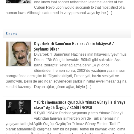
one knew that sooner rather than later the leader of the
Cuban Revolution would succumb to that most strict of all
human laws. Although saddened in very personal ways by the […]
Sinema
Diyarbekirli Samo’nun Hazinses’inin hikâyesi! /
Şeyhmus Diken
Diyarbekirli Samo’nun Hazinses’inin hikâyesi! / Şeyhmus
Diken “Bir Gül gibi kıvraktır Bülbül gibi şakraktır Aşk
bana ızdıraptır Yeter ağlatma beni” 14 yıl önce
ölümünden hemen sonra, 2002’de yazdığım yazının son
paragrafında demiştim ki: “Diyarbekirliydi, Ermeniydi, hazin sesliydi ve
Samo’ydu. Belki de ardından söylenecek şarkısını yıllar evvel mezar taşına
kendisi kazımıştı. Duyan ağlar, gören ağlar, böyle […]
“Türk sinemasında oyunculuk Yılmaz Güney ile zirveye
ulaşır” Agâh Özgüç / KADİR İNCESU
9 Eylül 1984’te Paris’te yaşamını yitiren Yılmaz Güney’i
yakından tanıyan isimlerden biri de Türk sinemasının
yaşayan tarihçisi Agâh Özgüç. Özgüç’ün “Yılmaz Güney Filmleri Tarihi”
olarak adlandırdığı çalışması tam bir başvuru, temel bir kaynak kitabı olma