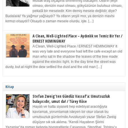
Mutlak tıraş bıçağına sinirlenmiş olacağım. Otların yeşil
olması, denizin mavi olması, gökyüzünün bulutsuz olması,
pekalâ bir meseledir. Kim demiş mesele değildir, diye?
Budalalık! Ya yağmur yağsaydı? Ya otların yeşili mor, ya denizin mavisi
kırmızı olsaydı? Olsaydı o zaman mesele olurdu, işte. […]
A Clean, Well-Lighted Place – Aydınlık ve Temiz Bir Yer /
ERNEST HEMINGWAY
A Clean, Well-Lighted Place / ERNEST HEMINGWAY It
was very late and everyone had left the cafe except an old
man who sat in the shadow the leaves of the tree made
against the electric light. In the day time the street was
dusty, but at night the dew settled the dust and the old man […]
Kitap
Stefan Zweig’ten Gündüz Vassaf’a: Umutsuzluk
bulaşıcıdır, umut da! / Türey Köse
Hayatı ve hatta siyaseti hep edebiyat aracılığıyla
kavramak, yorumlamak isteyen bir okur olarak bu
umutsuzluk günlerinde Avusturyalı yazar Stefan Zweig
düşüyor sık sık aklıma. “Kendi Hayatının Şiirini
Yazanlar”da roman tadında biyografilerle Casanova, Stendhal, Tolstoy’u