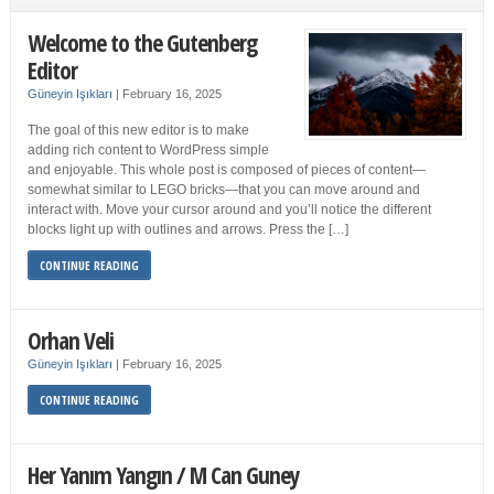
Welcome to the Gutenberg
Editor
Güneyin Işıkları
|
February 16, 2025
The goal of this new editor is to make
adding rich content to WordPress simple
and enjoyable. This whole post is composed of pieces of content—
somewhat similar to LEGO bricks—that you can move around and
interact with. Move your cursor around and you’ll notice the different
blocks light up with outlines and arrows. Press the […]
CONTINUE READING
Orhan Veli
Güneyin Işıkları
|
February 16, 2025
CONTINUE READING
Her Yanım Yangın / M Can Guney