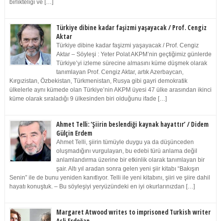
birlikteliği ve […]
Türkiye dibine kadar faşizmi yaşayacak / Prof. Cengiz
Aktar
Türkiye dibine kadar faşizmi yaşayacak / Prof. Cengiz
Aktar – Söyleşi : Yeter Polat AKPM’nin geçtiğimiz günlerde
Türkiye’yi izleme sürecine almasını küme düşmek olarak
tanımlayan Prof. Cengiz Aktar, artık Azerbaycan,
Kırgızistan, Özbekistan, Türkmenistan, Rusya gibi gayri demokratik
ülkelerle aynı kümede olan Türkiye’nin AKPM üyesi 47 ülke arasından ikinci
küme olarak sıraladığı 9 ülkesinden biri olduğunu ifade […]
Ahmet Telli: ‘Şiirin beslendiği kaynak hayattır’ / Didem
Gülçin Erdem
Ahmet Telli, şiirin tümüyle duygu ya da düşünceden
oluşmadığını vurgulayan, bu edebi türü anlama değil
anlamlandırma üzerine bir etkinlik olarak tanımlayan bir
şair. Altı yıl aradan sonra gelen yeni şiir kitabı “Bakışın
Senin” ile de bunu yeniden kanıtlıyor. Telli ile yeni kitabını, şiiri ve şiire dahil
hayatı konuştuk. – Bu söyleşiyi yeryüzündeki en iyi okurlarınızdan […]
Margaret Atwood writes to imprisoned Turkish writer