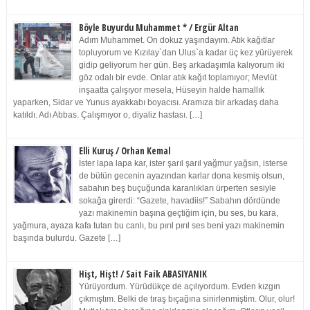
Böyle Buyurdu Muhammet * / Ergür Altan
Adım Muhammet. On dokuz yaşındayım. Atık kağıtlar
topluyorum ve Kızılay`dan Ulus`a kadar üç kez yürüyerek
gidip geliyorum her gün. Beş arkadaşımla kalıyorum iki
göz odalı bir evde. Onlar atık kağıt toplamıyor; Mevlüt
inşaatta çalışıyor mesela, Hüseyin halde hamallık
yaparken, Sidar ve Yunus ayakkabı boyacısı. Aramıza bir arkadaş daha
katıldı. Adı Abbas. Çalışmıyor o, diyaliz hastası. […]
Elli Kuruş / Orhan Kemal
İster lapa lapa kar, ister şarıl şarıl yağmur yağsın, isterse
de bütün gecenin ayazından karlar dona kesmiş olsun,
sabahın beş buçuğunda karanlıkları ürperten sesiyle
sokağa girerdi: “Gazete, havadiis!” Sabahın dördünde
yazı makinemin başına geçtiğim için, bu ses, bu kara,
yağmura, ayaza kafa tutan bu canlı, bu pırıl pırıl ses beni yazı makinemin
başında bulurdu. Gazete […]
Hişt, Hişt! / Sait Faik ABASIYANIK
Yürüyordum. Yürüdükçe de açılıyordum. Evden kızgın
çıkmıştım. Belki de tıraş bıçağına sinirlenmiştim. Olur, olur!