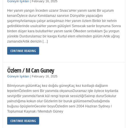
Güneyin Işıkları
|
February 16, 2025
Her yanım yangın İnceden uzanır Sivas’aHer yanım sanki Bir uçurum
kenarıÖylece durur Kımıldamaz sanırsın DünyaNe yapacağını
şaşırmışAnlamaya çalışır anlaşılmazı Her yanım özlem Birikir bir nehrin
getirdiklerinde usulcaHer yanım gülüşleri Sımsıcak sarılır boynuma Sonra
birden düşer kara bulutlarHer yanım sanki Öfkeden sırılsıklam Şu yorgun
yürekte Durdurulamaz bir kavga Kurtul elem ellerinden gülüm Artık uğraş
zamanıdırArtık denizin […]
CONTINUE READING
Özlem / M Can Guney
Güneyin Işıkları
|
February 16, 2025
Bilmiyorum gülümKaç kez doğdu güneşKaç kez kızıllaştı dağların
tepeleriÖzledim seni Bir yanımda okyanusDuramaz işte öylece kıyılarda
sevişirBir yanımdaYanık kül rengi toprak sessizliğiSalınıp dururSokulur
yalnızlığıma kokun olur Gözlerim bir buruk gülümsemeDudağımda
buğusu öpüşlerinGeceler boyuÖzledim seni 2004 Haziran Sydney /
Toplumsal Kaynak / Memduh Güney
CONTINUE READING