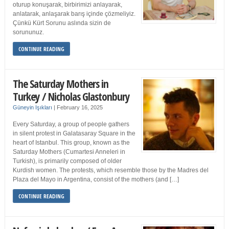
oturup konuşarak, birbirimizi anlayarak,
anlatarak, anlaşarak barış içinde çözmeliyiz.
Çünkü Kürt Sorunu aslında sizin de
sorununuz.
CONTINUE READING
The Saturday Mothers in
Turkey / Nicholas Glastonbury
Güneyin Işıkları
|
February 16, 2025
Every Saturday, a group of people gathers
in silent protest in Galatasaray Square in the
heart of Istanbul. This group, known as the
Saturday Mothers (Cumartesi Anneleri in
Turkish), is primarily composed of older
Kurdish women. The protests, which resemble those by the Madres del
Plaza del Mayo in Argentina, consist of the mothers (and […]
CONTINUE READING