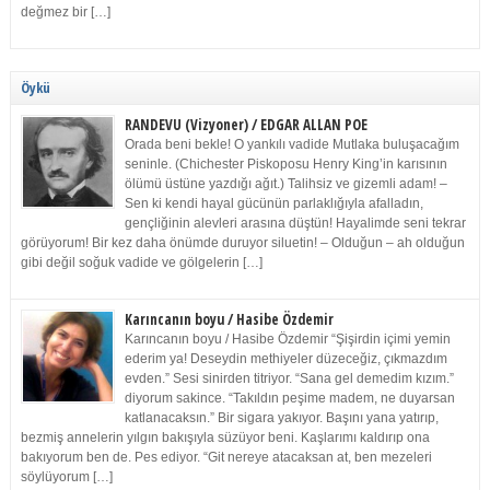
değmez bir […]
Öykü
RANDEVU (Vizyoner) / EDGAR ALLAN POE
Orada beni bekle! O yankılı vadide Mutlaka buluşacağım
seninle. (Chichester Piskoposu Henry King’in karısının
ölümü üstüne yazdığı ağıt.) Talihsiz ve gizemli adam! –
Sen ki kendi hayal gücünün parlaklığıyla afalladın,
gençliğinin alevleri arasına düştün! Hayalimde seni tekrar
görüyorum! Bir kez daha önümde duruyor siluetin! – Olduğun – ah olduğun
gibi değil soğuk vadide ve gölgelerin […]
Karıncanın boyu / Hasibe Özdemir
Karıncanın boyu / Hasibe Özdemir “Şişirdin içimi yemin
ederim ya! Deseydin methiyeler düzeceğiz, çıkmazdım
evden.” Sesi sinirden titriyor. “Sana gel demedim kızım.”
diyorum sakince. “Takıldın peşime madem, ne duyarsan
katlanacaksın.” Bir sigara yakıyor. Başını yana yatırıp,
bezmiş annelerin yılgın bakışıyla süzüyor beni. Kaşlarımı kaldırıp ona
bakıyorum ben de. Pes ediyor. “Git nereye atacaksan at, ben mezeleri
söylüyorum […]