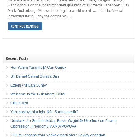
want to focus on the most important question of all,” wrote Facebook CEO
Mark Zuckerberg. “Are we building the world we all want?” The “social
infrastructure” built by the company […]
CONTINUE READING
Recent Posts
Her Yanım Yangın / M Can Guney
Bir Demet Cemal Süreya Şiiri
Özlem / M Can Guney
Welcome to the Gutenberg Editor
Orhan Veli
Yeni başlayanlar için: Kürt Sorunu nedir?
Ursula K. Le Guin ile İktidar, Baskı, Özgürlük Üzerine / on Power,
Oppression, Freedom / MARIA POPOVA
20 Life Lessons from Native Americans / Hayley Anderton