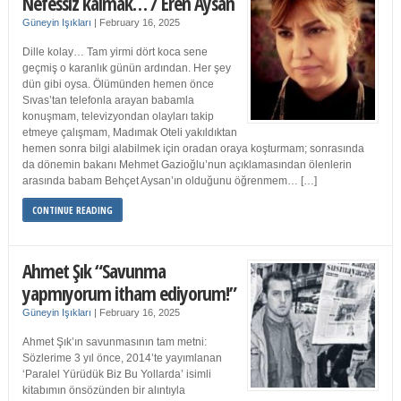
Nefessiz kalmak… / Eren Aysan
Güneyin Işıkları
|
February 16, 2025
Dille kolay… Tam yirmi dört koca sene
geçmiş o karanlık günün ardından. Her şey
dün gibi oysa. Ölümünden hemen önce
Sıvas’tan telefonla arayan babamla
konuşmam, televizyondan olayları takip
etmeye çalışmam, Madımak Oteli yakıldıktan
hemen sonra bilgi alabilmek için oradan oraya koşturmam; sonrasında
da dönemin bakanı Mehmet Gazioğlu’nun açıklamasından ölenlerin
arasında babam Behçet Aysan’ın olduğunu öğrenmem… […]
CONTINUE READING
Ahmet Şık “Savunma
yapmıyorum itham ediyorum!”
Güneyin Işıkları
|
February 16, 2025
Ahmet Şık’ın savunmasının tam metni:
Sözlerime 3 yıl önce, 2014’te yayımlanan
‘Paralel Yürüdük Biz Bu Yollarda’ isimli
kitabımın önsözünden bir alıntıyla