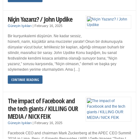
Niçin Yazarız? / John Updike
Güneyin Işıkları
|
February 16, 2025
Bir kurşunkalemi düşünün. Ne kadar sessiz,
hünerli, narin, küçüktür ama mucizeler yaratır! Onun bir dokunuşuyla
dünyalar vücut bulur; tehlikesiz bir kaplan, ağırlığı olmayan buharlı bir
silindir, masrafsız bir saray. John Updike Konu başlığım, bu sanat
festivalinde kendimi kısaca anlatma olanağı sunuyor bana; “Niçin
yazarız,” sorusu karşısında, “Niçin olmasın,” demeli ve başka şey
söylemeden yerime oturmalıydım. Ama […]
CONTINUE READING
The impact of Facebook and
the tech giants / KILLING OUR
MEDIA / NICK FEIK
Güneyin Işıkları
|
February 16, 2025
Facebook CEO and chairman Mark Zuckerberg at the APEC CEO Summit
2016 in Lima, Peru. © Ernesto Benavides / AFP / Getty Images “Today I