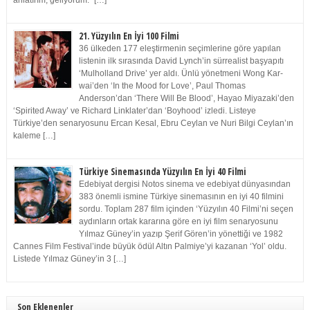
anlatırım, geliyorum.” […]
21. Yüzyılın En İyi 100 Filmi
36 ülkeden 177 eleştirmenin seçimlerine göre yapılan
listenin ilk sırasında David Lynch’in sürrealist başyapıtı
‘Mulholland Drive’ yer aldı. Ünlü yönetmeni Wong Kar-
wai’den ‘In the Mood for Love’, Paul Thomas
Anderson’dan ‘There Will Be Blood’, Hayao Miyazaki’den
‘Spirited Away’ ve Richard Linklater’dan ‘Boyhood’ izledi. Listeye
Türkiye’den senaryosunu Ercan Kesal, Ebru Ceylan ve Nuri Bilgi Ceylan’ın
kaleme […]
Türkiye Sinemasında Yüzyılın En İyi 40 Filmi
Edebiyat dergisi Notos sinema ve edebiyat dünyasından
383 önemli ismine Türkiye sinemasının en iyi 40 filmini
sordu. Toplam 287 film içinden ‘Yüzyılın 40 Filmi’ni seçen
aydınların ortak kararına göre en iyi film senaryosunu
Yılmaz Güney’in yazıp Şerif Gören’in yönettiği ve 1982
Cannes Film Festival’inde büyük ödül Altın Palmiye’yi kazanan ‘Yol’ oldu.
Listede Yılmaz Güney’in 3 […]
Son Eklenenler