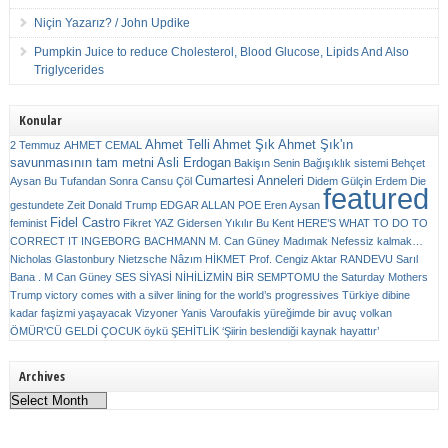
Niçin Yazarız? / John Updike
Pumpkin Juice to reduce Cholesterol, Blood Glucose, Lipids And Also
Triglycerides
Konular
Ahmet Telli
Ahmet Şık
Ahmet Şık'ın
2 Temmuz
AHMET CEMAL
savunmasının tam metni
Asli Erdogan
Bakişın Senin
Bağışıklık sistemi
Behçet
Cumartesi Anneleri
Aysan
Bu Tufandan Sonra
Cansu Çöl
Didem Gülçin Erdem
Die
featured
gestundete Zeit
Donald Trump
EDGAR ALLAN POE
Eren Aysan
Fidel Castro
feminist
Fikret YAZ
Gidersen Yıkılır Bu Kent
HERE’S WHAT TO DO TO
CORRECT IT
INGEBORG BACHMANN
M. Can Güney
Madımak
Nefessiz kalmak…
Nicholas Glastonbury
Nietzsche
Nâzım HİKMET
Prof. Cengiz Aktar
RANDEVU
Sarıl
Bana . M Can Güney
SES
SİYASİ NİHİLİZMİN BİR SEMPTOMU
the Saturday Mothers
Trump victory comes with a silver lining for the world’s progressives
Türkiye dibine
kadar faşizmi yaşayacak
Vizyoner
Yanis Varoufakis
yüreğimde bir avuç volkan
ÖMÜR'CÜ GELDİ ÇOCUK
öykü
ŞEHİTLİK
‘Şiirin beslendiği kaynak hayattır’
Archives
Archives