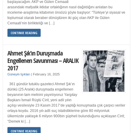
başlayacağım. AKP ve Gülen Cemaati
arasındaki mafyatik iktidar ortaklığının nasıl dağıldığını anlatan bu
inceleme-araştırma kitabımın önsözü şöyle başlıyor: “Türkiye’yi siyasal ve
toplumsal olarak beraber dönüştüren iki güç olan AKP ile Gülen
Cemaati’nin birlikteliği ve […]
CONTINUE READING
Ahmet Şık’ın Duruşmada
Engellenen Savunması – ARALIK
2017
Güneyin Işıkları
|
February 16, 2025
361 gündür tutuklu gazeteci Ahmet Şık’ın
dünkü (25 Aralık) duruşmada engellenen
beyanının tam metnini yayınlıyoruz Yargıtay
Başkanı İsmail Rüştü Cirit, yeni adli yılın
açılışı vesilesiyle 23 Kasım 2017’de yaptığı konuşmada çok çarpıcı veriler
ortaya koydu. 2016 yılı adli suç istatistiklerine göre 80 milyonluk
ülkemizde yaklaşık 6 milyon 900bin şüpheli bulunduğunu açıklayan Cirit;
“Demek ki […]
CONTINUE READING