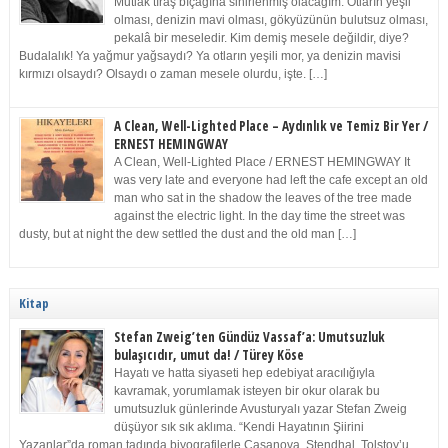
Mutlak tıraş bıçağına sinirlenmiş olacağım. Otların yeşil
olması, denizin mavi olması, gökyüzünün bulutsuz olması,
pekalâ bir meseledir. Kim demiş mesele değildir, diye?
Budalalık! Ya yağmur yağsaydı? Ya otların yeşili mor, ya denizin mavisi
kırmızı olsaydı? Olsaydı o zaman mesele olurdu, işte. […]
A Clean, Well-Lighted Place – Aydınlık ve Temiz Bir Yer /
ERNEST HEMINGWAY
A Clean, Well-Lighted Place / ERNEST HEMINGWAY It
was very late and everyone had left the cafe except an old
man who sat in the shadow the leaves of the tree made
against the electric light. In the day time the street was
dusty, but at night the dew settled the dust and the old man […]
Kitap
Stefan Zweig’ten Gündüz Vassaf’a: Umutsuzluk
bulaşıcıdır, umut da! / Türey Köse
Hayatı ve hatta siyaseti hep edebiyat aracılığıyla
kavramak, yorumlamak isteyen bir okur olarak bu
umutsuzluk günlerinde Avusturyalı yazar Stefan Zweig
düşüyor sık sık aklıma. “Kendi Hayatının Şiirini
Yazanlar”da roman tadında biyografilerle Casanova, Stendhal, Tolstoy’u