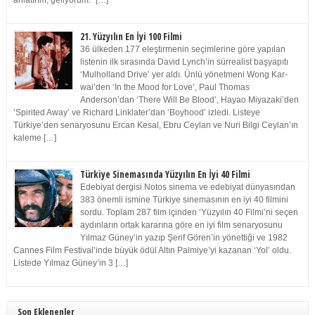
anlatırım, geliyorum.” […]
21. Yüzyılın En İyi 100 Filmi
36 ülkeden 177 eleştirmenin seçimlerine göre yapılan
listenin ilk sırasında David Lynch’in sürrealist başyapıtı
‘Mulholland Drive’ yer aldı. Ünlü yönetmeni Wong Kar-
wai’den ‘In the Mood for Love’, Paul Thomas
Anderson’dan ‘There Will Be Blood’, Hayao Miyazaki’den
‘Spirited Away’ ve Richard Linklater’dan ‘Boyhood’ izledi. Listeye
Türkiye’den senaryosunu Ercan Kesal, Ebru Ceylan ve Nuri Bilgi Ceylan’ın
kaleme […]
Türkiye Sinemasında Yüzyılın En İyi 40 Filmi
Edebiyat dergisi Notos sinema ve edebiyat dünyasından
383 önemli ismine Türkiye sinemasının en iyi 40 filmini
sordu. Toplam 287 film içinden ‘Yüzyılın 40 Filmi’ni seçen
aydınların ortak kararına göre en iyi film senaryosunu
Yılmaz Güney’in yazıp Şerif Gören’in yönettiği ve 1982
Cannes Film Festival’inde büyük ödül Altın Palmiye’yi kazanan ‘Yol’ oldu.
Listede Yılmaz Güney’in 3 […]
Son Eklenenler