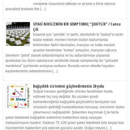
complete chauvinist attitude or at best a thick silence
prevailed towards the […]
SİYASİ NİHİLİZMİN BİR SEMPTOMU; “ŞEHİTLİK” / Cansu
Çöl
İnsanlık için “şehitlik” in tarihi, denilebilir ki “kutsal”ın tarihi
kadar eskidir. Hemen hemen bütün toplumlarda
birbirinden farklı ideolojiler, inançlar ve hatta meslek
grupları tarafından “kutsal” amaçları, inançları uğruna
ölenlerin “şehit” olarak adlandırılışına ve bu adlandırmayı yapanlar
tarafından bu ölüm vakalarının sembolik olarak sahiplenilip bir “şehadet
mertebesi” içerisinde anılışına rastlanır. Burada sorun elbette hayatını
kaybedenlerin adlandırılması […]
Bağışıklık sistemini güçlendirmenin 20 yolu
Soğuk havalar geldiğinde virüsler tarafından hasta
edilmek hiç hoş değildir. Bu yüzden şimdi
bahsedeceğimiz bağışıklık güçlendirici tavsiyeler sizi
virüslerin getirdiği hastalıklardan koruyup, mevsimin tadını
çıkarmanızı sağlayabilir. Şekerden kaçınmak Çok fazla
şeker tüketmek bağışıklık sisteminin bakterilere karşı savaşan
mekanizmasını bastırır. Sadece 75-100 gram şeker tüketmek bile beyaz kan
hücrelerinin bakterileri yok edecek gücünü azaltır. Doğal meyve […]