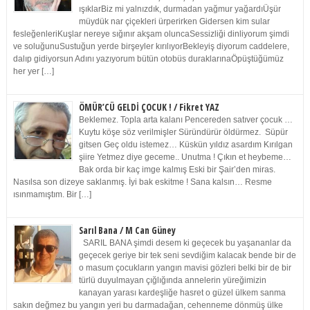
ışıklarBiz mi yalnızdık, durmadan yağmur yağardıÜşür
müydük nar çiçekleri ürperirken Gidersen kim sular
fesleğenleriKuşlar nereye sığınır akşam oluncaSessizliği dinliyorum şimdi
ve soluğunuSustuğun yerde birşeyler kırılıyorBekleyiş diyorum caddelere,
dalıp gidiyorsun Adını yazıyorum bütün otobüs duraklarınaÖpüştüğümüz
her yer […]
ÖMÜR’CÜ GELDİ ÇOCUK ! / Fikret YAZ
Beklemez. Topla arta kalanı Pencereden satıver çocuk …
Kuytu köşe söz verilmişler Süründürür öldürmez. Süpür
gitsen Geç oldu istemez… Küskün yıldız asardım Kırılgan
şiire Yetmez diye geceme.. Unutma ! Çıkın et heybeme…
Bak orda bir kaç imge kalmış Eski bir Şair’den miras.
Nasılsa son dizeye saklanmış. İyi bak eskitme ! Sana kalsın… Resme
ısınmamıştım. Bir […]
Sarıl Bana / M Can Güney
SARIL BANA şimdi desem ki geçecek bu yaşananlar da
geçecek geriye bir tek seni sevdiğim kalacak bende bir de
o masum çocukların yangın mavisi gözleri belki bir de bir
türlü duyulmayan çığlığında annelerin yüreğimizin
kanayan yarası kardeşliğe hasret o güzel ülkem sanma
sakın değmez bu yangın yeri bu darmadağan, cehenneme dönmüş ülke