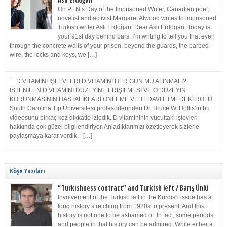
Asli Erdoğan
On PEN’s Day of the Imprisoned Writer, Canadian poet,
novelist and activist Margaret Atwood writes to imprisoned
Turkish writer Asli Erdoğan. Dear Asli Erdogan, Today is
your 91st day behind bars. I’m writing to tell you that even
through the concrete walls of your prison, beyond the guards, the barbed
wire, the locks and keys, we […]
D VİTAMİNİ İŞLEVLERİ D VİTAMİNİ HER GÜN MÜ ALINMALI?
İSTENİLEN D VİTAMİNİ DÜZEYİNE ERİŞİLMESİ VE O DÜZEYİN
KORUNMASININ HASTALIKLARI ÖNLEME VE TEDAVİ ETMEDEKİ ROLÜ
South Carolina Tıp Üniversitesi profesörlerinden Dr. Bruce W. Hollis’in bu
videosunu birkaç kez dikkatle izledik. D vitamininin vücuttaki işlevleri
hakkında çok güzel bilgilendiriyor. Anladıklarımızı özetleyerek sizlerle
paylaşmaya karar verdik. […]
Köşe Yazıları
“Turkishness contract” and Turkish left / Barış Ünlü
Involvement of the Turkish left in the Kurdish issue has a
long history stretching from 1920s to present. And this
history is not one to be ashamed of. In fact, some periods
and people in that history can be admired. While either a