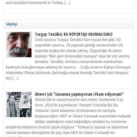
and socialist movements in Turkey. […]
Söyleşi
Turgay Tanülkü: BU RÖPORTAJI OKUMALISINIZ
Ünlü oyuncu Turgay Tanülkü’nün hayatı film gibi. 62
yaşındaki oyuncu, 18 yaşında girdiği cezaevinden 26
yaşında başka biri olarak çıkmış. Özgürlüğe ilk adımı
atarken “Ben geri döneceğim buraya!” diye bir söz vermiş
kendine. Tanülkü, ömrünü cezaevlerinde mahkumları
tiyatroyla buluşturmaya adamış bir oyuncu… Çoğu insanın Eşkıya Dünyaya
Hükümdar Olmaz dizisinde Şahinağa olarak tanıdığı Tanülkü’nün hikayesi
dizi […]
Ahmet Şık “Savunma yapmıyorum itham ediyorum!”
Ahmet Şık’ın savunmasının tam metni: Sözlerime 3 yıl
önce, 2014’te yayımlanan ‘Paralel Yürüdük Biz Bu
Yollarda’ isimli kitabımın önsözünden bir alıntıyla
başlayacağım. AKP ve Gülen Cemaati arasındaki mafyatik
iktidar ortaklığının nasıl dağıldığını anlatan bu inceleme-
araştırma kitabımın önsözü şöyle başlıyor: “Türkiye’yi siyasal ve toplumsal
olarak beraber dönüştüren iki güç olan AKP ile Gülen Cemaati’nin