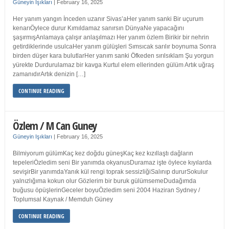
Güneyin Işıkları
|
February 16, 2025
Her yanım yangın İnceden uzanır Sivas’aHer yanım sanki Bir uçurum
kenarıÖylece durur Kımıldamaz sanırsın DünyaNe yapacağını
şaşırmışAnlamaya çalışır anlaşılmazı Her yanım özlem Birikir bir nehrin
getirdiklerinde usulcaHer yanım gülüşleri Sımsıcak sarılır boynuma Sonra
birden düşer kara bulutlarHer yanım sanki Öfkeden sırılsıklam Şu yorgun
yürekte Durdurulamaz bir kavga Kurtul elem ellerinden gülüm Artık uğraş
zamanıdırArtık denizin […]
CONTINUE READING
Özlem / M Can Guney
Güneyin Işıkları
|
February 16, 2025
Bilmiyorum gülümKaç kez doğdu güneşKaç kez kızıllaştı dağların
tepeleriÖzledim seni Bir yanımda okyanusDuramaz işte öylece kıyılarda
sevişirBir yanımdaYanık kül rengi toprak sessizliğiSalınıp dururSokulur
yalnızlığıma kokun olur Gözlerim bir buruk gülümsemeDudağımda
buğusu öpüşlerinGeceler boyuÖzledim seni 2004 Haziran Sydney /
Toplumsal Kaynak / Memduh Güney
CONTINUE READING