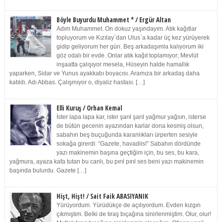
Böyle Buyurdu Muhammet * / Ergür Altan
Adım Muhammet. On dokuz yaşındayım. Atık kağıtlar
topluyorum ve Kızılay`dan Ulus`a kadar üç kez yürüyerek
gidip geliyorum her gün. Beş arkadaşımla kalıyorum iki
göz odalı bir evde. Onlar atık kağıt toplamıyor; Mevlüt
inşaatta çalışıyor mesela, Hüseyin halde hamallık
yaparken, Sidar ve Yunus ayakkabı boyacısı. Aramıza bir arkadaş daha
katıldı. Adı Abbas. Çalışmıyor o, diyaliz hastası. […]
Elli Kuruş / Orhan Kemal
İster lapa lapa kar, ister şarıl şarıl yağmur yağsın, isterse
de bütün gecenin ayazından karlar dona kesmiş olsun,
sabahın beş buçuğunda karanlıkları ürperten sesiyle
sokağa girerdi: “Gazete, havadiis!” Sabahın dördünde
yazı makinemin başına geçtiğim için, bu ses, bu kara,
yağmura, ayaza kafa tutan bu canlı, bu pırıl pırıl ses beni yazı makinemin
başında bulurdu. Gazete […]
Hişt, Hişt! / Sait Faik ABASIYANIK
Yürüyordum. Yürüdükçe de açılıyordum. Evden kızgın
çıkmıştım. Belki de tıraş bıçağına sinirlenmiştim. Olur, olur!