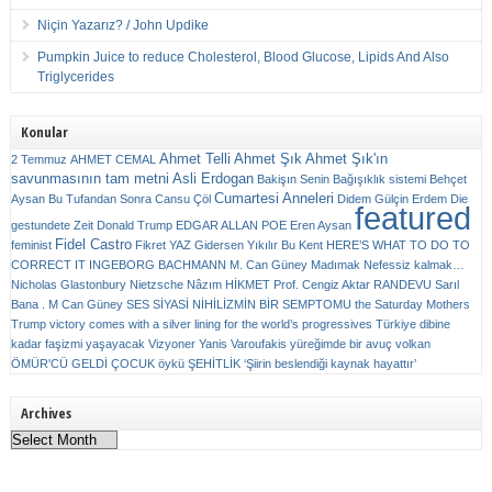
Niçin Yazarız? / John Updike
Pumpkin Juice to reduce Cholesterol, Blood Glucose, Lipids And Also
Triglycerides
Konular
Ahmet Telli
Ahmet Şık
Ahmet Şık'ın
2 Temmuz
AHMET CEMAL
savunmasının tam metni
Asli Erdogan
Bakişın Senin
Bağışıklık sistemi
Behçet
Cumartesi Anneleri
Aysan
Bu Tufandan Sonra
Cansu Çöl
Didem Gülçin Erdem
Die
featured
gestundete Zeit
Donald Trump
EDGAR ALLAN POE
Eren Aysan
Fidel Castro
feminist
Fikret YAZ
Gidersen Yıkılır Bu Kent
HERE’S WHAT TO DO TO
CORRECT IT
INGEBORG BACHMANN
M. Can Güney
Madımak
Nefessiz kalmak…
Nicholas Glastonbury
Nietzsche
Nâzım HİKMET
Prof. Cengiz Aktar
RANDEVU
Sarıl
Bana . M Can Güney
SES
SİYASİ NİHİLİZMİN BİR SEMPTOMU
the Saturday Mothers
Trump victory comes with a silver lining for the world’s progressives
Türkiye dibine
kadar faşizmi yaşayacak
Vizyoner
Yanis Varoufakis
yüreğimde bir avuç volkan
ÖMÜR'CÜ GELDİ ÇOCUK
öykü
ŞEHİTLİK
‘Şiirin beslendiği kaynak hayattır’
Archives
Archives