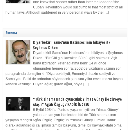
one knew that sooner rather than later the leader of the
Cuban Revolution would succumb to that most strict of all
human laws. Although saddened in very personal ways by the […]
Sinema
Diyarbekirli Samo’nun Hazinses’inin hikâyesi! /
Şeyhmus Diken
Diyarbekirli Samo’nun Hazinses’inin hikâyesi! / Şeyhmus
Diken “Bir Gül gibi kıvraktır Bülbül gibi şakraktır Aşk
bana ızdıraptır Yeter ağlatma beni” 14 yıl önce
ölümünden hemen sonra, 2002’de yazdığım yazının son
paragrafında demiştim ki: “Diyarbekirliydi, Ermeniydi, hazin sesliydi ve
Samo’ydu. Belki de ardından söylenecek şarkısını yıllar evvel mezar taşına
kendisi kazımıştı. Duyan ağlar, gören ağlar, böyle […]
“Türk sinemasında oyunculuk Yılmaz Güney ile zirveye
ulaşır” Agâh Özgüç / KADİR İNCESU
9 Eylül 1984’te Paris’te yaşamını yitiren Yılmaz Güney’i
yakından tanıyan isimlerden biri de Türk sinemasının
yaşayan tarihçisi Agâh Özgüç. Özgüç’ün “Yılmaz Güney Filmleri Tarihi”
olarak adlandırdığı çalışması tam bir başvuru, temel bir kaynak kitabı olma