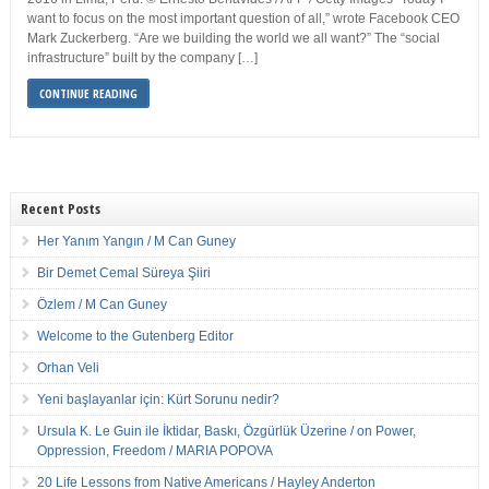
want to focus on the most important question of all,” wrote Facebook CEO
Mark Zuckerberg. “Are we building the world we all want?” The “social
infrastructure” built by the company […]
CONTINUE READING
Recent Posts
Her Yanım Yangın / M Can Guney
Bir Demet Cemal Süreya Şiiri
Özlem / M Can Guney
Welcome to the Gutenberg Editor
Orhan Veli
Yeni başlayanlar için: Kürt Sorunu nedir?
Ursula K. Le Guin ile İktidar, Baskı, Özgürlük Üzerine / on Power,
Oppression, Freedom / MARIA POPOVA
20 Life Lessons from Native Americans / Hayley Anderton