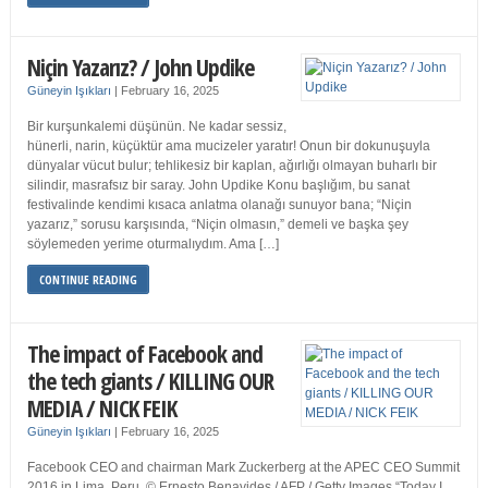
Niçin Yazarız? / John Updike
Güneyin Işıkları
|
February 16, 2025
Bir kurşunkalemi düşünün. Ne kadar sessiz,
hünerli, narin, küçüktür ama mucizeler yaratır! Onun bir dokunuşuyla
dünyalar vücut bulur; tehlikesiz bir kaplan, ağırlığı olmayan buharlı bir
silindir, masrafsız bir saray. John Updike Konu başlığım, bu sanat
festivalinde kendimi kısaca anlatma olanağı sunuyor bana; “Niçin
yazarız,” sorusu karşısında, “Niçin olmasın,” demeli ve başka şey
söylemeden yerime oturmalıydım. Ama […]
CONTINUE READING
The impact of Facebook and
the tech giants / KILLING OUR
MEDIA / NICK FEIK
Güneyin Işıkları
|
February 16, 2025
Facebook CEO and chairman Mark Zuckerberg at the APEC CEO Summit
2016 in Lima, Peru. © Ernesto Benavides / AFP / Getty Images “Today I