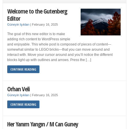
Welcome to the Gutenberg
Editor
Güneyin Işıkları
|
February 16, 2025
The goal of this new editor is to make
adding rich content to WordPress simple
and enjoyable. This whole post is composed of pieces of content—
somewhat similar to LEGO bricks—that you can move around and
interact with. Move your cursor around and you’ll notice the different
blocks light up with outlines and arrows. Press the […]
CONTINUE READING
Orhan Veli
Güneyin Işıkları
|
February 16, 2025
CONTINUE READING
Her Yanım Yangın / M Can Guney