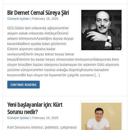
Bir Demet Cemal Süreya Şiiri
Güneyin Işıkları
|
February 16, 2025
GÜLGülün tam ortasında ağlıyorumHer
akşam sokak ortasında öldükçeÖnümü
arkamı bilmiyorumAzaldığını duyup duyup
karanlıktaBeni ayakta tutan gözlerinin
Ellerini alıyorum sabaha kadar
seviyorumEllerin beyaz tekrar beyaz tekrar
beyazEllerinin bu kadar beyaz olmasından korkuyorumİstasyonda tiren
oluyor birazBen bazan istasyonu bulamayan bir adamım Gülü alıyorum
yüzüme sürüyorumHer nasılsa sokağa düşmüşKolumu kanadımı
kırıyorumBir kan oluyor bir kıyamet bir çalgıVe zurnanın […]
CONTINUE READING
Yeni başlayanlar için: Kürt
Sorunu nedir?
Güneyin Işıkları
|
February 16, 2025
Kürt Sorununu silahsız, şiddetsiz, çatışmasız