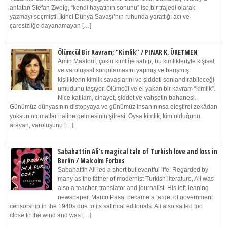
anlatan Stefan Zweig, “kendi hayatının sonunu” ise bir trajedi olarak
yazmayı seçmişti. İkinci Dünya Savaşı’nın ruhunda yarattığı acı ve
çaresizliğe dayanamayan […]
Ölümcül Bir Kavram; “Kimlik” / PINAR K. ÜRETMEN
Amin Maalouf, çoklu kimliğe sahip, bu kimlikleriyle kişisel
ve varoluşsal sorgulamasını yapmış ve barışmış
kişiliklerin kimlik savaşlarını ve şiddeti sonlandırabileceği
umudunu taşıyor. Ölümcül ve el yakan bir kavram “kimlik”.
Nice katliam, cinayet, şiddet ve vahşetin bahanesi.
Günümüz dünyasının distopyaya ve günümüz insanınınsa eleştirel zekâdan
yoksun otomatlar haline gelmesinin şifresi. Oysa kimlik, kim olduğunu
arayan, varoluşunu […]
Sabahattin Ali’s magical tale of Turkish love and loss in
Berlin / Malcolm Forbes
Sabahattin Ali led a short but eventful life. Regarded by
many as the father of modernist Turkish literature, Ali was
also a teacher, translator and journalist. His left-leaning
newspaper, Marco Pasa, became a target of government
censorship in the 1940s due to its satirical editorials. Ali also sailed too
close to the wind and was […]