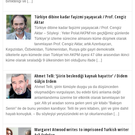
birlikteliği ve […]
Türkiye dibine kadar faşizmi yaşayacak / Prof. Cengiz
Aktar
Türkiye dibine kadar faşizmi yaşayacak / Prof. Cengiz
Aktar – Söyleşi : Yeter Polat AKPM’nin geçtiğimiz günlerde
Türkiye’yi izleme sürecine almasını küme düşmek olarak
tanımlayan Prof. Cengiz Aktar, artık Azerbaycan,
Kırgızistan, Özbekistan, Türkmenistan, Rusya gibi gayri demokratik
ülkelerle aynı kümede olan Türkiye’nin AKPM üyesi 47 ülke arasından ikinci
küme olarak sıraladığı 9 ülkesinden biri olduğunu ifade […]
Ahmet Telli: ‘Şiirin beslendiği kaynak hayattır’ / Didem
Gülçin Erdem
Ahmet Telli, şiirin tümüyle duygu ya da düşünceden
oluşmadığını vurgulayan, bu edebi türü anlama değil
anlamlandırma üzerine bir etkinlik olarak tanımlayan bir
şair. Altı yıl aradan sonra gelen yeni şiir kitabı “Bakışın
Senin” ile de bunu yeniden kanıtlıyor. Telli ile yeni kitabını, şiiri ve şiire dahil
hayatı konuştuk. – Bu söyleşiyi yeryüzündeki en iyi okurlarınızdan […]
Margaret Atwood writes to imprisoned Turkish writer