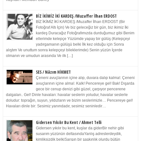
BİZ İKİMİZ İKİ KARDEŞ /Muzaffer İlhan ERDOST
BİZ İKİMİZ İKİ KARDEŞ /Muzaffer İlhan ERDOST (Bir
Fotoğraf Altı İçin) Ve biz geleceğiz bir gün, biz ikimiz İki
kardeş Duracağız Fotoğrafımızda durduğumuz gibi Benim
ellerimde kelepçe Yüzümde yapay bir gülüş (Kelepçeyi
yadırgamanın gülüşü belki İlk kez olduğu için Sonra
alıştım Ve unuttum sonra kelepçeyi bileklerimde) Senin yüzün İçerde
olmanın ve umudun arasında Ve ilk […]
SES / Nâzım HİKMET
Çeneni avuçlarının içine alıp, duvara dalıp kalma!. Çeneni
avuçlarının içine alma!. Kalk! Pencereye gel! Bak! Dışarda
gece bir cenup denizi gibi güzel, çarpıyor pencerene
dalgaları.. Gel! Dinle havaları: havalar seslerin yoludur, havalar seslerle
doludur: toprağın, suyun, yıldızların ve bizim seslerimizle… Pencereye gel!
Havaları dinle bir: Sesimiz yanındadır, sesimiz seninledir…
Gidersen Yıkılır Bu Kent / Ahmet Telli
Gidersen yıkılır bu kent, kuşlar da giderBir nehir gibi
susarım yüzünün deltasındaYanlış adreslerdeydik,
kimliksizdik belkiSarışın bir şaşkınlık olurdu bütün