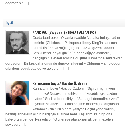
değmez bir […]
Öykü
RANDEVU (Vizyoner) / EDGAR ALLAN POE
Orada beni bekle! O yankılı vadide Mutlaka buluşacağım
seninle. (Chichester Piskoposu Henry King’in karısının
ölümü üstüne yazdığı ağıt.) Talihsiz ve gizemli adam! –
Sen ki kendi hayal gücünün parlaklığıyla afalladın,
gençliğinin alevleri arasına düştün! Hayalimde seni tekrar
görüyorum! Bir kez daha önümde duruyor siluetin! – Olduğun – ah olduğun
gibi değil soğuk vadide ve gölgelerin […]
Karıncanın boyu / Hasibe Özdemir
Karıncanın boyu / Hasibe Özdemir “Şişirdin içimi yemin
ederim ya! Deseydin methiyeler düzeceğiz, çıkmazdım
evden.” Sesi sinirden titriyor. “Sana gel demedim kızım.”
diyorum sakince. “Takıldın peşime madem, ne duyarsan
katlanacaksın.” Bir sigara yakıyor. Başını yana yatırıp,
bezmiş annelerin yılgın bakışıyla süzüyor beni. Kaşlarımı kaldırıp ona
bakıyorum ben de. Pes ediyor. “Git nereye atacaksan at, ben mezeleri
söylüyorum […]