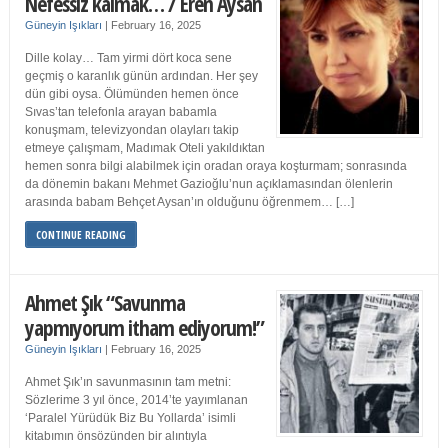
Nefessiz kalmak… / Eren Aysan
Güneyin Işıkları
|
February 16, 2025
Dille kolay… Tam yirmi dört koca sene
geçmiş o karanlık günün ardından. Her şey
dün gibi oysa. Ölümünden hemen önce
Sıvas’tan telefonla arayan babamla
konuşmam, televizyondan olayları takip
etmeye çalışmam, Madımak Oteli yakıldıktan
hemen sonra bilgi alabilmek için oradan oraya koşturmam; sonrasında
da dönemin bakanı Mehmet Gazioğlu’nun açıklamasından ölenlerin
arasında babam Behçet Aysan’ın olduğunu öğrenmem… […]
CONTINUE READING
Ahmet Şık “Savunma
yapmıyorum itham ediyorum!”
Güneyin Işıkları
|
February 16, 2025
Ahmet Şık’ın savunmasının tam metni:
Sözlerime 3 yıl önce, 2014’te yayımlanan
‘Paralel Yürüdük Biz Bu Yollarda’ isimli
kitabımın önsözünden bir alıntıyla