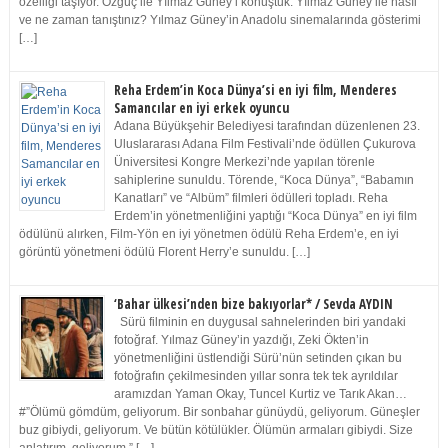
özelliği taşıyor. Özgüç ile Yılmaz Güney’i konuştuk. Yılmaz Güney ile nasıl
ve ne zaman tanıştınız? Yılmaz Güney’in Anadolu sinemalarında gösterimi
[…]
Reha Erdem’in Koca Dünya’si en iyi film, Menderes
Samancılar en iyi erkek oyuncu
Adana Büyükşehir Belediyesi tarafından düzenlenen 23.
Uluslararası Adana Film Festivali’nde ödüllen Çukurova
Üniversitesi Kongre Merkezi’nde yapılan törenle
sahiplerine sunuldu. Törende, “Koca Dünya”, “Babamın
Kanatları” ve “Albüm” filmleri ödülleri topladı. Reha
Erdem’in yönetmenliğini yaptığı “Koca Dünya” en iyi film
ödülünü alırken, Film-Yön en iyi yönetmen ödülü Reha Erdem’e, en iyi
görüntü yönetmeni ödülü Florent Herry’e sunuldu. […]
‘Bahar ülkesi’nden bize bakıyorlar* / Sevda AYDIN
Sürü filminin en duygusal sahnelerinden biri yandaki
fotoğraf. Yılmaz Güney’in yazdığı, Zeki Ökten’in
yönetmenliğini üstlendiği Sürü’nün setinden çıkan bu
fotoğrafın çekilmesinden yıllar sonra tek tek ayrıldılar
aramızdan Yaman Okay, Tuncel Kurtiz ve Tarık Akan…
#”Ölümü gömdüm, geliyorum. Bir sonbahar günüydü, geliyorum. Güneşler
buz gibiydi, geliyorum. Ve bütün kötülükler. Ölümün armaları gibiydi. Size