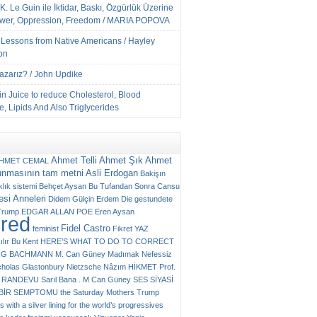
K. Le Guin ile İktidar, Baskı, Özgürlük Üzerine
ower, Oppression, Freedom / MARIA POPOVA
e Lessons from Native Americans / Hayley
on
Yazarız? / John Updike
n Juice to reduce Cholesterol, Blood
, Lipids And Also Triglycerides
Ahmet Telli
Ahmet Şık
Ahmet
HMET CEMAL
unmasının tam metni
Asli Erdogan
Bakişın
klık sistemi
Behçet Aysan
Bu Tufandan Sonra
Cansu
si Anneleri
Didem Gülçin Erdem
Die gestundete
Trump
EDGAR ALLAN POE
Eren Aysan
ured
Fidel Castro
feminist
Fikret YAZ
ılır Bu Kent
HERE’S WHAT TO DO TO CORRECT
RG BACHMANN
M. Can Güney
Madımak
Nefessiz
cholas Glastonbury
Nietzsche
Nâzım HİKMET
Prof.
RANDEVU
Sarıl Bana . M Can Güney
SES
SİYASİ
N BİR SEMPTOMU
the Saturday Mothers
Trump
 with a silver lining for the world’s progressives