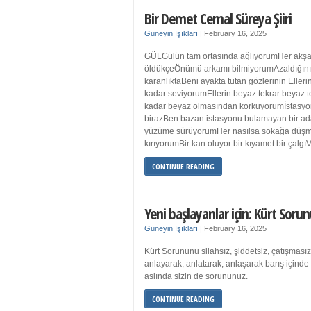
Bir Demet Cemal Süreya Şiiri
Güneyin Işıkları
|
February 16, 2025
GÜLGülün tam ortasında ağlıyorumHer akşa
öldükçeÖnümü arkamı bilmiyorumAzaldığın
karanlıktaBeni ayakta tutan gözlerinin Eller
kadar seviyorumEllerin beyaz tekrar beyaz t
kadar beyaz olmasından korkuyorumİstasyon
birazBen bazan istasyonu bulamayan bir a
yüzüme sürüyorumHer nasılsa sokağa düş
kırıyorumBir kan oluyor bir kıyamet bir çalgı
CONTINUE READING
Yeni başlayanlar için: Kürt Sorun
Güneyin Işıkları
|
February 16, 2025
Kürt Sorununu silahsız, şiddetsiz, çatışmasız
anlayarak, anlatarak, anlaşarak barış içind
aslında sizin de sorununuz.
CONTINUE READING