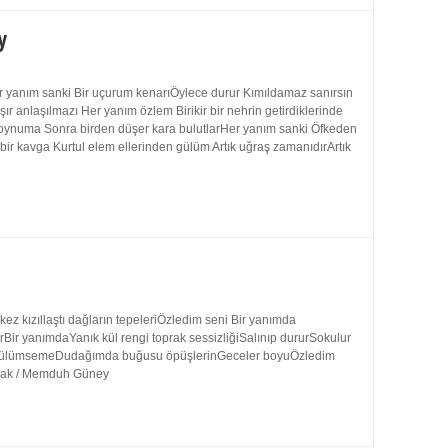
y
 yanım sanki Bir uçurum kenarıÖylece durur Kımıldamaz sanırsın
 anlaşılmazı Her yanım özlem Birikir bir nehrin getirdiklerinde
 boynuma Sonra birden düşer kara bulutlarHer yanım sanki Öfkeden
bir kavga Kurtul elem ellerinden gülüm Artık uğraş zamanıdırArtık
 kızıllaştı dağların tepeleriÖzledim seni Bir yanımda
rBir yanımdaYanık kül rengi toprak sessizliğiSalınıp dururSokulur
uk gülümsemeDudağımda buğusu öpüşlerinGeceler boyuÖzledim
ynak / Memduh Güney