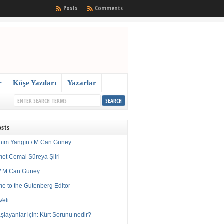
Posts
Comments
r
Köşe Yazıları
Yazarlar
osts
nım Yangın / M Can Guney
met Cemal Süreya Şiiri
/ M Can Guney
e to the Gutenberg Editor
Veli
şlayanlar için: Kürt Sorunu nedir?