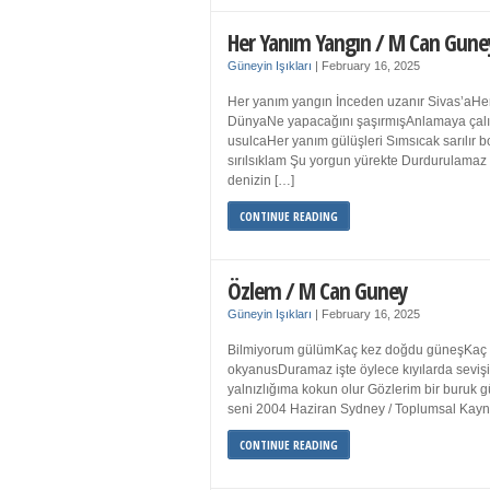
Her Yanım Yangın / M Can Gune
Güneyin Işıkları
|
February 16, 2025
Her yanım yangın İnceden uzanır Sivas’aHer
DünyaNe yapacağını şaşırmışAnlamaya çalışır
usulcaHer yanım gülüşleri Sımsıcak sarılır
sırılsıklam Şu yorgun yürekte Durdurulamaz 
denizin […]
CONTINUE READING
Özlem / M Can Guney
Güneyin Işıkları
|
February 16, 2025
Bilmiyorum gülümKaç kez doğdu güneşKaç kez
okyanusDuramaz işte öylece kıyılarda sevişi
yalnızlığıma kokun olur Gözlerim bir bur
seni 2004 Haziran Sydney / Toplumsal Ka
CONTINUE READING