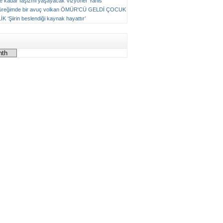
ne kadar faşizmi yaşayacak
Vizyoner
Yanis
üreğimde bir avuç volkan
ÖMÜR'CÜ GELDİ ÇOCUK
LİK
‘Şiirin beslendiği kaynak hayattır’