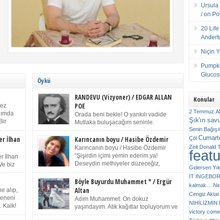
Ursula 
/ on P
20 Lif
Andert
Niçin 
Pumpki
Glucose
Öykü
RANDEVU (Vizyoner) / EDGAR ALLAN
Konular
POE
kez
2 Temmuz
A
anımda
Orada beni bekle! O yankılı vadide
Şık'ın sav
Bir
Mutlaka buluşacağım seninle.
ıp
Senin
Bağışı
(Chichester Piskoposu Henry King’in
m bir
Cumarte
karısının ölümü üstüne yazdığı ağıt.) Talihsiz ve
Çöl
er İlhan
Karıncanın boyu / Hasibe Özdemir
gizemli adam! – Sen ki kendi hayal gücünün
Zeit
Donald 
Karıncanın boyu / Hasibe Özdemir
feat
ziran
parlaklığıyla afalladın, gençliğinin alevleri arasına
“Şişirdin içimi yemin ederim ya!
r İlhan
düştün! Hayalimde seni tekrar görüyorum! Bir kez
Deseydin methiyeler düzeceğiz,
Ve biz
Gidersen Yık
daha önümde duruyor siluetin! – Olduğun – ah
çıkmazdım evden.” Sesi sinirden
 kardeş
IT
INGEBO
olduğun gibi değil soğuk vadide ve gölgelerin […]
titriyor. “Sana gel demedim kızım.” diyorum sakince.
Benim
Böyle Buyurdu Muhammet * / Ergür
kalmak…
Ni
“Takıldın peşime madem, ne duyarsan
Altan
e alıp,
Cengiz Aktar
katlanacaksın.” Bir sigara yakıyor. Başını yana yatırıp,
 olduğu
Çeneni
Adım Muhammet. On dokuz
bezmiş annelerin yılgın bakışıyla süzüyor beni.
NİHİLİZMİ
. Kalk!
yaşındayım. Atık kağıtlar topluyorum ve
Kaşlarımı kaldırıp ona bakıyorum ben de. Pes ediyor.
victory comes
ışarda
Kızılay`dan Ulus`a kadar üç kez
“Git nereye atacaksan at, ben mezeleri söylüyorum