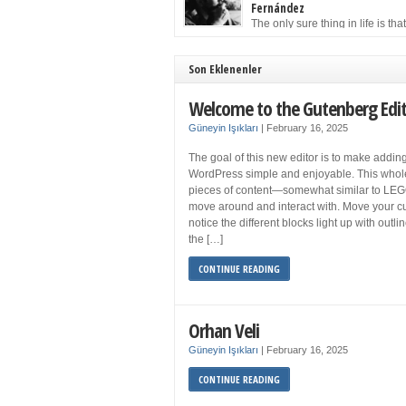
to solution may well be to get more sleep but 
Fernández
you get your 8 hours a night and still feel fati
The only sure thing in life is tha
when your […]
must die. Having seen the occa
images of the frail Fidel Castro at 90, one kne
sooner rather than later the leader of the Cu
Son Eklenenler
Revolution would succumb to that most strict o
human laws. Although saddened in very pers
Welcome to the Gutenberg Edi
ways by the […]
Güneyin Işıkları
|
February 16, 2025
The goal of this new editor is to make adding
WordPress simple and enjoyable. This whol
pieces of content—somewhat similar to LEG
move around and interact with. Move your cu
notice the different blocks light up with outl
the […]
CONTINUE READING
Orhan Veli
Güneyin Işıkları
|
February 16, 2025
CONTINUE READING