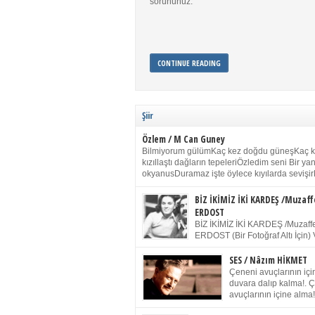
sorununuz.
CONTINUE READING
Şiir
Özlem / M Can Guney
Bilmiyorum gülümKaç kez doğdu güneşKaç 
kızıllaştı dağların tepeleriÖzledim seni Bir y
okyanusDuramaz işte öylece kıyılarda sevişir
yanımdaYanık kül rengi toprak sessizliğiSalın
dururSokulur yalnızlığıma kokun olur Gözleri
BİZ İKİMİZ İKİ KARDEŞ /Muzaff
buruk gülümsemeDudağımda buğusu
ERDOST
öpüşlerinGeceler boyuÖzledim seni 2004 Ha
BİZ İKİMİZ İKİ KARDEŞ /Muzaffe
Sydney / Toplumsal Kaynak / Memduh Güney
ERDOST (Bir Fotoğraf Altı İçin) 
geleceğiz bir gün, biz ikimiz İki
Duracağız Fotoğrafımızda durduğumuz gibi 
SES / Nâzım HİKMET
ellerimde kelepçe Yüzümde yapay bir gülüş
Çeneni avuçlarının için
(Kelepçeyi yadırgamanın gülüşü belki İlk kez
duvara dalıp kalma!. 
için Sonra alıştım Ve unuttum sonra kelepçeyi
avuçlarının içine alma!
bileklerimde) Senin yüzün İçerde olmanın ve
Pencereye gel! Bak! D
umudun arasında Ve ilk […]