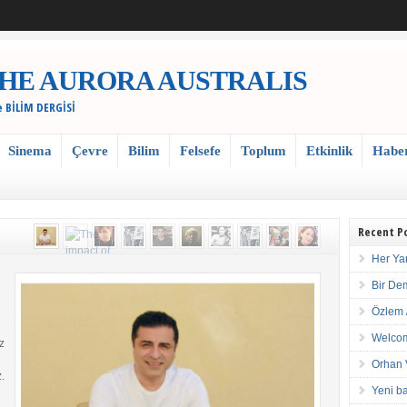
 / THE AURORA AUSTRALIS
e BİLİM DERGİSİ
Sinema
Çevre
Bilim
Felsefe
Toplum
Etkinlik
Habe
Recent P
Her Ya
Bir De
Özlem 
Welcom
z
Orhan 
.
Yeni ba