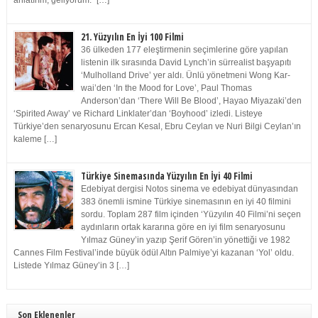
anlatırım, geliyorum.” […]
21. Yüzyılın En İyi 100 Filmi
36 ülkeden 177 eleştirmenin seçimlerine göre yapılan
listenin ilk sırasında David Lynch’in sürrealist başyapıtı
‘Mulholland Drive’ yer aldı. Ünlü yönetmeni Wong Kar-
wai’den ‘In the Mood for Love’, Paul Thomas
Anderson’dan ‘There Will Be Blood’, Hayao Miyazaki’den
‘Spirited Away’ ve Richard Linklater’dan ‘Boyhood’ izledi. Listeye
Türkiye’den senaryosunu Ercan Kesal, Ebru Ceylan ve Nuri Bilgi Ceylan’ın
kaleme […]
Türkiye Sinemasında Yüzyılın En İyi 40 Filmi
Edebiyat dergisi Notos sinema ve edebiyat dünyasından
383 önemli ismine Türkiye sinemasının en iyi 40 filmini
sordu. Toplam 287 film içinden ‘Yüzyılın 40 Filmi’ni seçen
aydınların ortak kararına göre en iyi film senaryosunu
Yılmaz Güney’in yazıp Şerif Gören’in yönettiği ve 1982
Cannes Film Festival’inde büyük ödül Altın Palmiye’yi kazanan ‘Yol’ oldu.
Listede Yılmaz Güney’in 3 […]
Son Eklenenler