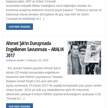
başlayacağım. AKP ve Gülen Cemaati
arasındaki mafyatik iktidar ortaklığının nasıl dağıldığını anlatan bu
inceleme-araştırma kitabımın önsözü şöyle başlıyor: “Türkiye’yi siyasal ve
toplumsal olarak beraber dönüştüren iki güç olan AKP ile Gülen
Cemaati’nin birlikteliği ve […]
CONTINUE READING
Ahmet Şık’ın Duruşmada
Engellenen Savunması – ARALIK
2017
Güneyin Işıkları
|
February 16, 2025
361 gündür tutuklu gazeteci Ahmet Şık’ın
dünkü (25 Aralık) duruşmada engellenen
beyanının tam metnini yayınlıyoruz Yargıtay
Başkanı İsmail Rüştü Cirit, yeni adli yılın
açılışı vesilesiyle 23 Kasım 2017’de yaptığı konuşmada çok çarpıcı veriler
ortaya koydu. 2016 yılı adli suç istatistiklerine göre 80 milyonluk
ülkemizde yaklaşık 6 milyon 900bin şüpheli bulunduğunu açıklayan Cirit;
“Demek ki […]
CONTINUE READING