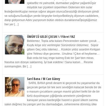
ışıklarBiz mi yalnızdık, durmadan yağmur yağardıÜşür
müydük nar çiçekleri ürperirken Gidersen kim sular
fesleğenleriKuşlar nereye sığınır akşam oluncaSessizliği dinliyorum şimdi
ve soluğunuSustuğun yerde birşeyler kırılıyorBekleyiş diyorum caddelere,
dalıp gidiyorsun Adını yazıyorum bütün otobüs duraklarınaÖpüştüğümüz
her yer […]
ÖMÜR’CÜ GELDİ ÇOCUK ! / Fikret YAZ
Beklemez. Topla arta kalanı Pencereden satıver çocuk …
Kuytu köşe söz verilmişler Süründürür öldürmez. Süpür
gitsen Geç oldu istemez… Küskün yıldız asardım Kırılgan
şiire Yetmez diye geceme.. Unutma ! Çıkın et heybeme…
Bak orda bir kaç imge kalmış Eski bir Şair’den miras.
Nasılsa son dizeye saklanmış. İyi bak eskitme ! Sana kalsın… Resme
ısınmamıştım. Bir […]
Sarıl Bana / M Can Güney
SARIL BANA şimdi desem ki geçecek bu yaşananlar da
geçecek geriye bir tek seni sevdiğim kalacak bende bir de
o masum çocukların yangın mavisi gözleri belki bir de bir
türlü duyulmayan çığlığında annelerin yüreğimizin
kanayan yarası kardeşliğe hasret o güzel ülkem sanma
sakın değmez bu yangın yeri bu darmadağan, cehenneme dönmüş ülke