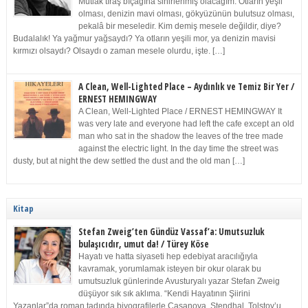
Mutlak tıraş bıçağına sinirlenmiş olacağım. Otların yeşil
olması, denizin mavi olması, gökyüzünün bulutsuz olması,
pekalâ bir meseledir. Kim demiş mesele değildir, diye?
Budalalık! Ya yağmur yağsaydı? Ya otların yeşili mor, ya denizin mavisi
kırmızı olsaydı? Olsaydı o zaman mesele olurdu, işte. […]
A Clean, Well-Lighted Place – Aydınlık ve Temiz Bir Yer /
ERNEST HEMINGWAY
A Clean, Well-Lighted Place / ERNEST HEMINGWAY It
was very late and everyone had left the cafe except an old
man who sat in the shadow the leaves of the tree made
against the electric light. In the day time the street was
dusty, but at night the dew settled the dust and the old man […]
Kitap
Stefan Zweig’ten Gündüz Vassaf’a: Umutsuzluk
bulaşıcıdır, umut da! / Türey Köse
Hayatı ve hatta siyaseti hep edebiyat aracılığıyla
kavramak, yorumlamak isteyen bir okur olarak bu
umutsuzluk günlerinde Avusturyalı yazar Stefan Zweig
düşüyor sık sık aklıma. “Kendi Hayatının Şiirini
Yazanlar”da roman tadında biyografilerle Casanova, Stendhal, Tolstoy’u