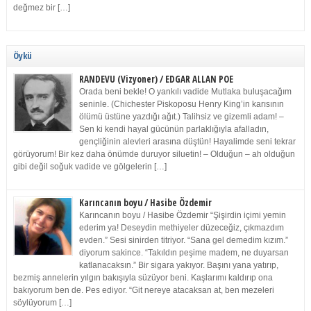
değmez bir […]
Öykü
RANDEVU (Vizyoner) / EDGAR ALLAN POE
Orada beni bekle! O yankılı vadide Mutlaka buluşacağım
seninle. (Chichester Piskoposu Henry King’in karısının
ölümü üstüne yazdığı ağıt.) Talihsiz ve gizemli adam! –
Sen ki kendi hayal gücünün parlaklığıyla afalladın,
gençliğinin alevleri arasına düştün! Hayalimde seni tekrar
görüyorum! Bir kez daha önümde duruyor siluetin! – Olduğun – ah olduğun
gibi değil soğuk vadide ve gölgelerin […]
Karıncanın boyu / Hasibe Özdemir
Karıncanın boyu / Hasibe Özdemir “Şişirdin içimi yemin
ederim ya! Deseydin methiyeler düzeceğiz, çıkmazdım
evden.” Sesi sinirden titriyor. “Sana gel demedim kızım.”
diyorum sakince. “Takıldın peşime madem, ne duyarsan
katlanacaksın.” Bir sigara yakıyor. Başını yana yatırıp,
bezmiş annelerin yılgın bakışıyla süzüyor beni. Kaşlarımı kaldırıp ona
bakıyorum ben de. Pes ediyor. “Git nereye atacaksan at, ben mezeleri
söylüyorum […]