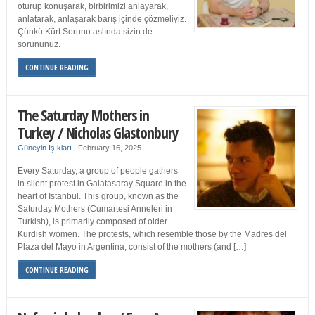
oturup konuşarak, birbirimizi anlayarak,
anlatarak, anlaşarak barış içinde çözmeliyiz.
Çünkü Kürt Sorunu aslında sizin de
sorununuz.
CONTINUE READING
The Saturday Mothers in
Turkey / Nicholas Glastonbury
Güneyin Işıkları
|
February 16, 2025
Every Saturday, a group of people gathers
in silent protest in Galatasaray Square in the
heart of Istanbul. This group, known as the
Saturday Mothers (Cumartesi Anneleri in
Turkish), is primarily composed of older
Kurdish women. The protests, which resemble those by the Madres del
Plaza del Mayo in Argentina, consist of the mothers (and […]
CONTINUE READING