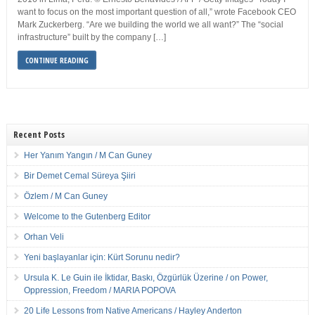
want to focus on the most important question of all,” wrote Facebook CEO
Mark Zuckerberg. “Are we building the world we all want?” The “social
infrastructure” built by the company […]
CONTINUE READING
Recent Posts
Her Yanım Yangın / M Can Guney
Bir Demet Cemal Süreya Şiiri
Özlem / M Can Guney
Welcome to the Gutenberg Editor
Orhan Veli
Yeni başlayanlar için: Kürt Sorunu nedir?
Ursula K. Le Guin ile İktidar, Baskı, Özgürlük Üzerine / on Power,
Oppression, Freedom / MARIA POPOVA
20 Life Lessons from Native Americans / Hayley Anderton