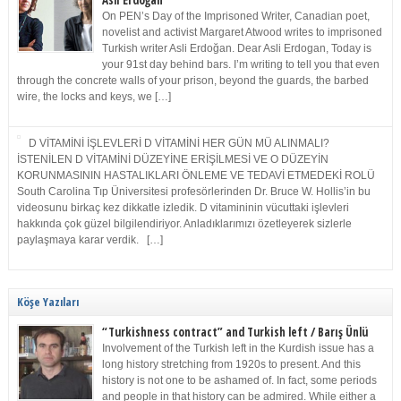
Asli Erdoğan
On PEN’s Day of the Imprisoned Writer, Canadian poet,
novelist and activist Margaret Atwood writes to imprisoned
Turkish writer Asli Erdoğan. Dear Asli Erdogan, Today is
your 91st day behind bars. I’m writing to tell you that even
through the concrete walls of your prison, beyond the guards, the barbed
wire, the locks and keys, we […]
D VİTAMİNİ İŞLEVLERİ D VİTAMİNİ HER GÜN MÜ ALINMALI?
İSTENİLEN D VİTAMİNİ DÜZEYİNE ERİŞİLMESİ VE O DÜZEYİN
KORUNMASININ HASTALIKLARI ÖNLEME VE TEDAVİ ETMEDEKİ ROLÜ
South Carolina Tıp Üniversitesi profesörlerinden Dr. Bruce W. Hollis’in bu
videosunu birkaç kez dikkatle izledik. D vitamininin vücuttaki işlevleri
hakkında çok güzel bilgilendiriyor. Anladıklarımızı özetleyerek sizlerle
paylaşmaya karar verdik. […]
Köşe Yazıları
“Turkishness contract” and Turkish left / Barış Ünlü
Involvement of the Turkish left in the Kurdish issue has a
long history stretching from 1920s to present. And this
history is not one to be ashamed of. In fact, some periods
and people in that history can be admired. While either a