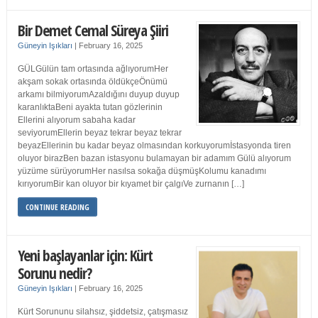
Bir Demet Cemal Süreya Şiiri
Güneyin Işıkları
|
February 16, 2025
GÜLGülün tam ortasında ağlıyorumHer
akşam sokak ortasında öldükçeÖnümü
arkamı bilmiyorumAzaldığını duyup duyup
karanlıktaBeni ayakta tutan gözlerinin
Ellerini alıyorum sabaha kadar
seviyorumEllerin beyaz tekrar beyaz tekrar
beyazEllerinin bu kadar beyaz olmasından korkuyorumİstasyonda tiren
oluyor birazBen bazan istasyonu bulamayan bir adamım Gülü alıyorum
yüzüme sürüyorumHer nasılsa sokağa düşmüşKolumu kanadımı
kırıyorumBir kan oluyor bir kıyamet bir çalgıVe zurnanın […]
CONTINUE READING
Yeni başlayanlar için: Kürt
Sorunu nedir?
Güneyin Işıkları
|
February 16, 2025
Kürt Sorununu silahsız, şiddetsiz, çatışmasız