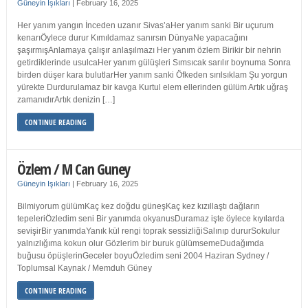
Güneyin Işıkları
|
February 16, 2025
Her yanım yangın İnceden uzanır Sivas’aHer yanım sanki Bir uçurum
kenarıÖylece durur Kımıldamaz sanırsın DünyaNe yapacağını
şaşırmışAnlamaya çalışır anlaşılmazı Her yanım özlem Birikir bir nehrin
getirdiklerinde usulcaHer yanım gülüşleri Sımsıcak sarılır boynuma Sonra
birden düşer kara bulutlarHer yanım sanki Öfkeden sırılsıklam Şu yorgun
yürekte Durdurulamaz bir kavga Kurtul elem ellerinden gülüm Artık uğraş
zamanıdırArtık denizin […]
CONTINUE READING
Özlem / M Can Guney
Güneyin Işıkları
|
February 16, 2025
Bilmiyorum gülümKaç kez doğdu güneşKaç kez kızıllaştı dağların
tepeleriÖzledim seni Bir yanımda okyanusDuramaz işte öylece kıyılarda
sevişirBir yanımdaYanık kül rengi toprak sessizliğiSalınıp dururSokulur
yalnızlığıma kokun olur Gözlerim bir buruk gülümsemeDudağımda
buğusu öpüşlerinGeceler boyuÖzledim seni 2004 Haziran Sydney /
Toplumsal Kaynak / Memduh Güney
CONTINUE READING