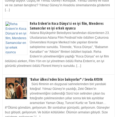
özelliği taşıyor. Özgüç ile Yılmaz Güney’i konuştuk. Yılmaz Güney ile nasıl
ve ne zaman tanıştınız? Yılmaz Güney’in Anadolu sinemalarında gösterimi
[…]
Reha Erdem’in Koca Dünya’si en iyi film, Menderes
Samancılar en iyi erkek oyuncu
Adana Büyükşehir Belediyesi tarafından düzenlenen 23.
Uluslararası Adana Film Festivali’nde ödüllen Çukurova
Üniversitesi Kongre Merkezi’nde yapılan törenle
sahiplerine sunuldu. Törende, “Koca Dünya”, “Babamın
Kanatları” ve “Albüm” filmleri ödülleri topladı. Reha
Erdem’in yönetmenliğini yaptığı “Koca Dünya” en iyi film
ödülünü alırken, Film-Yön en iyi yönetmen ödülü Reha Erdem’e, en iyi
görüntü yönetmeni ödülü Florent Herry’e sunuldu. […]
‘Bahar ülkesi’nden bize bakıyorlar* / Sevda AYDIN
Sürü filminin en duygusal sahnelerinden biri yandaki
fotoğraf. Yılmaz Güney’in yazdığı, Zeki Ökten’in
yönetmenliğini üstlendiği Sürü’nün setinden çıkan bu
fotoğrafın çekilmesinden yıllar sonra tek tek ayrıldılar
aramızdan Yaman Okay, Tuncel Kurtiz ve Tarık Akan…
#”Ölümü gömdüm, geliyorum. Bir sonbahar günüydü, geliyorum. Güneşler
buz gibiydi, geliyorum. Ve bütün kötülükler. Ölümün armaları gibiydi. Size