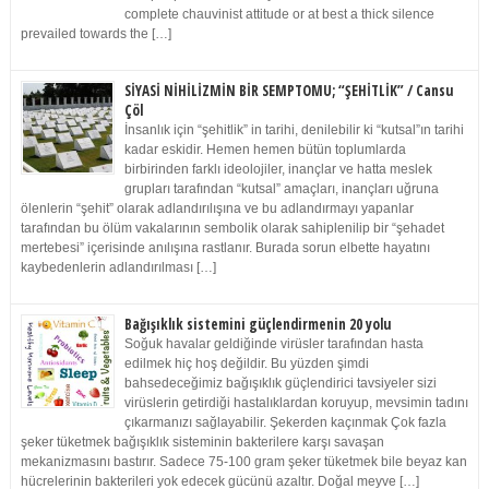
complete chauvinist attitude or at best a thick silence
prevailed towards the […]
SİYASİ NİHİLİZMİN BİR SEMPTOMU; “ŞEHİTLİK” / Cansu
Çöl
İnsanlık için “şehitlik” in tarihi, denilebilir ki “kutsal”ın tarihi
kadar eskidir. Hemen hemen bütün toplumlarda
birbirinden farklı ideolojiler, inançlar ve hatta meslek
grupları tarafından “kutsal” amaçları, inançları uğruna
ölenlerin “şehit” olarak adlandırılışına ve bu adlandırmayı yapanlar
tarafından bu ölüm vakalarının sembolik olarak sahiplenilip bir “şehadet
mertebesi” içerisinde anılışına rastlanır. Burada sorun elbette hayatını
kaybedenlerin adlandırılması […]
Bağışıklık sistemini güçlendirmenin 20 yolu
Soğuk havalar geldiğinde virüsler tarafından hasta
edilmek hiç hoş değildir. Bu yüzden şimdi
bahsedeceğimiz bağışıklık güçlendirici tavsiyeler sizi
virüslerin getirdiği hastalıklardan koruyup, mevsimin tadını
çıkarmanızı sağlayabilir. Şekerden kaçınmak Çok fazla
şeker tüketmek bağışıklık sisteminin bakterilere karşı savaşan
mekanizmasını bastırır. Sadece 75-100 gram şeker tüketmek bile beyaz kan
hücrelerinin bakterileri yok edecek gücünü azaltır. Doğal meyve […]