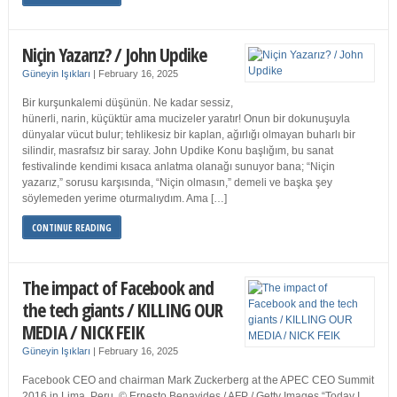
Niçin Yazarız? / John Updike
Güneyin Işıkları
|
February 16, 2025
Bir kurşunkalemi düşünün. Ne kadar sessiz,
hünerli, narin, küçüktür ama mucizeler yaratır! Onun bir dokunuşuyla
dünyalar vücut bulur; tehlikesiz bir kaplan, ağırlığı olmayan buharlı bir
silindir, masrafsız bir saray. John Updike Konu başlığım, bu sanat
festivalinde kendimi kısaca anlatma olanağı sunuyor bana; “Niçin
yazarız,” sorusu karşısında, “Niçin olmasın,” demeli ve başka şey
söylemeden yerime oturmalıydım. Ama […]
CONTINUE READING
The impact of Facebook and
the tech giants / KILLING OUR
MEDIA / NICK FEIK
Güneyin Işıkları
|
February 16, 2025
Facebook CEO and chairman Mark Zuckerberg at the APEC CEO Summit
2016 in Lima, Peru. © Ernesto Benavides / AFP / Getty Images “Today I