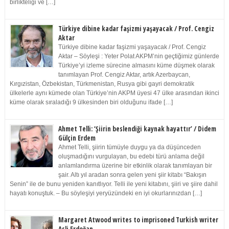
birlikteliği ve […]
Türkiye dibine kadar faşizmi yaşayacak / Prof. Cengiz
Aktar
Türkiye dibine kadar faşizmi yaşayacak / Prof. Cengiz
Aktar – Söyleşi : Yeter Polat AKPM’nin geçtiğimiz günlerde
Türkiye’yi izleme sürecine almasını küme düşmek olarak
tanımlayan Prof. Cengiz Aktar, artık Azerbaycan,
Kırgızistan, Özbekistan, Türkmenistan, Rusya gibi gayri demokratik
ülkelerle aynı kümede olan Türkiye’nin AKPM üyesi 47 ülke arasından ikinci
küme olarak sıraladığı 9 ülkesinden biri olduğunu ifade […]
Ahmet Telli: ‘Şiirin beslendiği kaynak hayattır’ / Didem
Gülçin Erdem
Ahmet Telli, şiirin tümüyle duygu ya da düşünceden
oluşmadığını vurgulayan, bu edebi türü anlama değil
anlamlandırma üzerine bir etkinlik olarak tanımlayan bir
şair. Altı yıl aradan sonra gelen yeni şiir kitabı “Bakışın
Senin” ile de bunu yeniden kanıtlıyor. Telli ile yeni kitabını, şiiri ve şiire dahil
hayatı konuştuk. – Bu söyleşiyi yeryüzündeki en iyi okurlarınızdan […]
Margaret Atwood writes to imprisoned Turkish writer