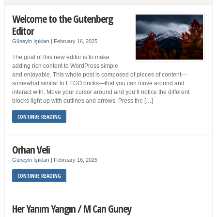
Welcome to the Gutenberg
Editor
Güneyin Işıkları
|
February 16, 2025
The goal of this new editor is to make
adding rich content to WordPress simple
and enjoyable. This whole post is composed of pieces of content—
somewhat similar to LEGO bricks—that you can move around and
interact with. Move your cursor around and you’ll notice the different
blocks light up with outlines and arrows. Press the […]
CONTINUE READING
Orhan Veli
Güneyin Işıkları
|
February 16, 2025
CONTINUE READING
Her Yanım Yangın / M Can Guney