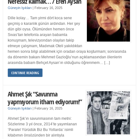
Nefessiz kalmak… / Eren Aysan
Güneyin Işıkları
|
February 16, 2025
Dille kolay… Tam yirmi dört koca sene
geçmiş o karanlık günün ardından. Her şey
dün gibi oysa. Ölümünden hemen önce
Sıvas’tan telefonla arayan babamla
konuşmam, televizyondan olayları takip
etmeye çalışmam, Madımak Oteli yakıldıktan
hemen sonra bilgi alabilmek için oradan oraya koşturmam; sonrasında
da dönemin bakanı Mehmet Gazioğlu’nun açıklamasından ölenlerin
arasında babam Behçet Aysan’ın olduğunu öğrenmem… […]
CONTINUE READING
Ahmet Şık “Savunma
yapmıyorum itham ediyorum!”
Güneyin Işıkları
|
February 16, 2025
Ahmet Şık’ın savunmasının tam metni:
Sözlerime 3 yıl önce, 2014’te yayımlanan
‘Paralel Yürüdük Biz Bu Yollarda’ isimli
kitabımın önsözünden bir alıntıyla