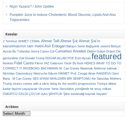
Niçin Yazarız? / John Updike
Pumpkin Juice to reduce Cholesterol, Blood Glucose, Lipids And Also
Triglycerides
Konular
Ahmet Telli
Ahmet Şık
Ahmet Şık'ın
2 Temmuz
AHMET CEMAL
savunmasının tam metni
Asli Erdogan
Bakişın Senin
Bağışıklık sistemi
Behçet
Cumartesi Anneleri
Aysan
Bu Tufandan Sonra
Cansu Çöl
Didem Gülçin Erdem
Die
featured
gestundete Zeit
Donald Trump
EDGAR ALLAN POE
Eren Aysan
Fidel Castro
feminist
Fikret YAZ
Gidersen Yıkılır Bu Kent
HERE’S WHAT TO DO TO
CORRECT IT
INGEBORG BACHMANN
M. Can Güney
Madımak
Nefessiz kalmak…
Nicholas Glastonbury
Nietzsche
Nâzım HİKMET
Prof. Cengiz Aktar
RANDEVU
Sarıl
Bana . M Can Güney
SES
SİYASİ NİHİLİZMİN BİR SEMPTOMU
the Saturday Mothers
Trump victory comes with a silver lining for the world’s progressives
Türkiye dibine
kadar faşizmi yaşayacak
Vizyoner
Yanis Varoufakis
yüreğimde bir avuç volkan
ÖMÜR'CÜ GELDİ ÇOCUK
öykü
ŞEHİTLİK
‘Şiirin beslendiği kaynak hayattır’
Archives
Archives