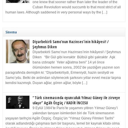
one knew that sooner rather than later the leader of the
Cuban Revolution would succumb to that most strict of all
human laws. Although saddened in very personal ways by the […]
Sinema
Diyarbekirli Samo’nun Hazinses’inin hikâyesi! /
Şeyhmus Diken
Diyarbekirli Samo’nun Hazinses’inin hikâyesi! / Şeyhmus
Diken “Bir Gül gibi kıvraktır Bülbül gibi şakraktır Aşk
bana ızdıraptır Yeter ağlatma beni” 14 yıl önce
ölümünden hemen sonra, 2002’de yazdığım yazının son
paragrafında demiştim ki: “Diyarbekirliydi, Ermeniydi, hazin sesliydi ve
Samo’ydu. Belki de ardından söylenecek şarkısını yıllar evvel mezar taşına
kendisi kazımıştı. Duyan ağlar, gören ağlar, böyle […]
“Türk sinemasında oyunculuk Yılmaz Güney ile zirveye
ulaşır” Agâh Özgüç / KADİR İNCESU
9 Eylül 1984’te Paris’te yaşamını yitiren Yılmaz Güney’i
yakından tanıyan isimlerden biri de Türk sinemasının
yaşayan tarihçisi Agâh Özgüç. Özgüç’ün “Yılmaz Güney Filmleri Tarihi”
olarak adlandırdığı çalışması tam bir başvuru, temel bir kaynak kitabı olma