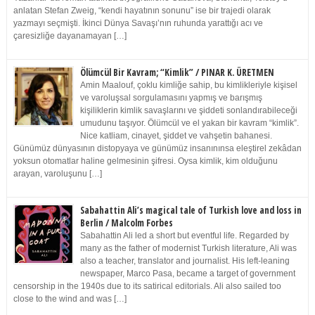
anlatan Stefan Zweig, “kendi hayatının sonunu” ise bir trajedi olarak
yazmayı seçmişti. İkinci Dünya Savaşı’nın ruhunda yarattığı acı ve
çaresizliğe dayanamayan […]
Ölümcül Bir Kavram; “Kimlik” / PINAR K. ÜRETMEN
Amin Maalouf, çoklu kimliğe sahip, bu kimlikleriyle kişisel
ve varoluşsal sorgulamasını yapmış ve barışmış
kişiliklerin kimlik savaşlarını ve şiddeti sonlandırabileceği
umudunu taşıyor. Ölümcül ve el yakan bir kavram “kimlik”.
Nice katliam, cinayet, şiddet ve vahşetin bahanesi.
Günümüz dünyasının distopyaya ve günümüz insanınınsa eleştirel zekâdan
yoksun otomatlar haline gelmesinin şifresi. Oysa kimlik, kim olduğunu
arayan, varoluşunu […]
Sabahattin Ali’s magical tale of Turkish love and loss in
Berlin / Malcolm Forbes
Sabahattin Ali led a short but eventful life. Regarded by
many as the father of modernist Turkish literature, Ali was
also a teacher, translator and journalist. His left-leaning
newspaper, Marco Pasa, became a target of government
censorship in the 1940s due to its satirical editorials. Ali also sailed too
close to the wind and was […]