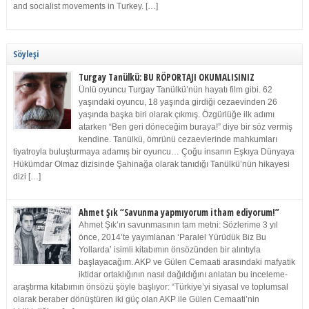
and socialist movements in Turkey. […]
Söyleşi
Turgay Tanülkü: BU RÖPORTAJI OKUMALISINIZ
Ünlü oyuncu Turgay Tanülkü’nün hayatı film gibi. 62
yaşındaki oyuncu, 18 yaşında girdiği cezaevinden 26
yaşında başka biri olarak çıkmış. Özgürlüğe ilk adımı
atarken “Ben geri döneceğim buraya!” diye bir söz vermiş
kendine. Tanülkü, ömrünü cezaevlerinde mahkumları
tiyatroyla buluşturmaya adamış bir oyuncu… Çoğu insanın Eşkıya Dünyaya
Hükümdar Olmaz dizisinde Şahinağa olarak tanıdığı Tanülkü’nün hikayesi
dizi […]
Ahmet Şık “Savunma yapmıyorum itham ediyorum!”
Ahmet Şık’ın savunmasının tam metni: Sözlerime 3 yıl
önce, 2014’te yayımlanan ‘Paralel Yürüdük Biz Bu
Yollarda’ isimli kitabımın önsözünden bir alıntıyla
başlayacağım. AKP ve Gülen Cemaati arasındaki mafyatik
iktidar ortaklığının nasıl dağıldığını anlatan bu inceleme-
araştırma kitabımın önsözü şöyle başlıyor: “Türkiye’yi siyasal ve toplumsal
olarak beraber dönüştüren iki güç olan AKP ile Gülen Cemaati’nin