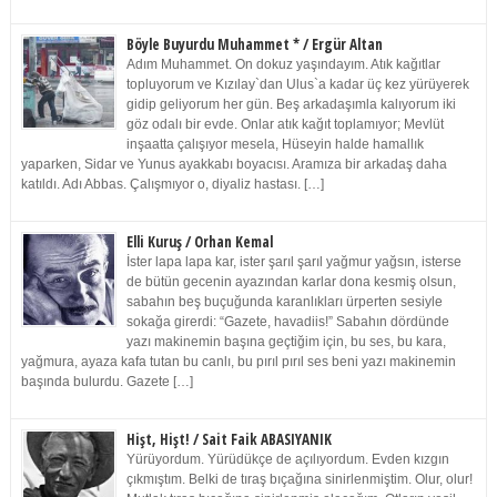
Böyle Buyurdu Muhammet * / Ergür Altan
Adım Muhammet. On dokuz yaşındayım. Atık kağıtlar
topluyorum ve Kızılay`dan Ulus`a kadar üç kez yürüyerek
gidip geliyorum her gün. Beş arkadaşımla kalıyorum iki
göz odalı bir evde. Onlar atık kağıt toplamıyor; Mevlüt
inşaatta çalışıyor mesela, Hüseyin halde hamallık
yaparken, Sidar ve Yunus ayakkabı boyacısı. Aramıza bir arkadaş daha
katıldı. Adı Abbas. Çalışmıyor o, diyaliz hastası. […]
Elli Kuruş / Orhan Kemal
İster lapa lapa kar, ister şarıl şarıl yağmur yağsın, isterse
de bütün gecenin ayazından karlar dona kesmiş olsun,
sabahın beş buçuğunda karanlıkları ürperten sesiyle
sokağa girerdi: “Gazete, havadiis!” Sabahın dördünde
yazı makinemin başına geçtiğim için, bu ses, bu kara,
yağmura, ayaza kafa tutan bu canlı, bu pırıl pırıl ses beni yazı makinemin
başında bulurdu. Gazete […]
Hişt, Hişt! / Sait Faik ABASIYANIK
Yürüyordum. Yürüdükçe de açılıyordum. Evden kızgın
çıkmıştım. Belki de tıraş bıçağına sinirlenmiştim. Olur, olur!