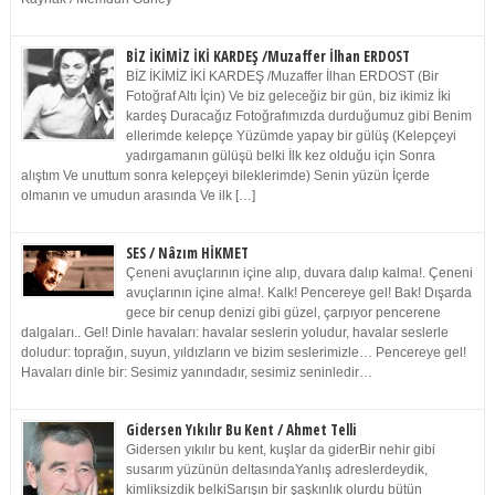
BİZ İKİMİZ İKİ KARDEŞ /Muzaffer İlhan ERDOST
BİZ İKİMİZ İKİ KARDEŞ /Muzaffer İlhan ERDOST (Bir
Fotoğraf Altı İçin) Ve biz geleceğiz bir gün, biz ikimiz İki
kardeş Duracağız Fotoğrafımızda durduğumuz gibi Benim
ellerimde kelepçe Yüzümde yapay bir gülüş (Kelepçeyi
yadırgamanın gülüşü belki İlk kez olduğu için Sonra
alıştım Ve unuttum sonra kelepçeyi bileklerimde) Senin yüzün İçerde
olmanın ve umudun arasında Ve ilk […]
SES / Nâzım HİKMET
Çeneni avuçlarının içine alıp, duvara dalıp kalma!. Çeneni
avuçlarının içine alma!. Kalk! Pencereye gel! Bak! Dışarda
gece bir cenup denizi gibi güzel, çarpıyor pencerene
dalgaları.. Gel! Dinle havaları: havalar seslerin yoludur, havalar seslerle
doludur: toprağın, suyun, yıldızların ve bizim seslerimizle… Pencereye gel!
Havaları dinle bir: Sesimiz yanındadır, sesimiz seninledir…
Gidersen Yıkılır Bu Kent / Ahmet Telli
Gidersen yıkılır bu kent, kuşlar da giderBir nehir gibi
susarım yüzünün deltasındaYanlış adreslerdeydik,
kimliksizdik belkiSarışın bir şaşkınlık olurdu bütün