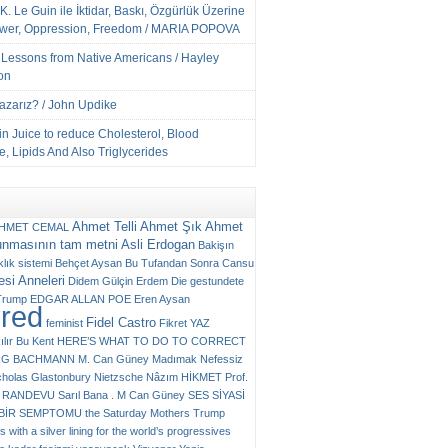
K. Le Guin ile İktidar, Baskı, Özgürlük Üzerine
ower, Oppression, Freedom / MARIA POPOVA
e Lessons from Native Americans / Hayley
on
Yazarız? / John Updike
n Juice to reduce Cholesterol, Blood
, Lipids And Also Triglycerides
Ahmet Telli
Ahmet Şık
Ahmet
HMET CEMAL
unmasının tam metni
Asli Erdogan
Bakişın
klık sistemi
Behçet Aysan
Bu Tufandan Sonra
Cansu
si Anneleri
Didem Gülçin Erdem
Die gestundete
Trump
EDGAR ALLAN POE
Eren Aysan
ured
Fidel Castro
feminist
Fikret YAZ
ılır Bu Kent
HERE’S WHAT TO DO TO CORRECT
RG BACHMANN
M. Can Güney
Madımak
Nefessiz
cholas Glastonbury
Nietzsche
Nâzım HİKMET
Prof.
RANDEVU
Sarıl Bana . M Can Güney
SES
SİYASİ
N BİR SEMPTOMU
the Saturday Mothers
Trump
 with a silver lining for the world’s progressives