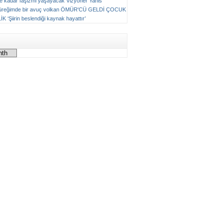
ne kadar faşizmi yaşayacak
Vizyoner
Yanis
üreğimde bir avuç volkan
ÖMÜR'CÜ GELDİ ÇOCUK
LİK
‘Şiirin beslendiği kaynak hayattır’