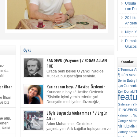
Ursula 
/ on P
20 Lif
Andert
Niçin 
Pumpki
Glucose
Öykü
RANDEVU (Vizyoner) / EDGAR ALLAN
Konular
POE
kez
2 Temmuz
A
anımda
Orada beni bekle! O yankılı vadide
Şık'ın sav
Bir
Mutlaka buluşacağım seninle.
ıp
Senin
Bağışı
(Chichester Piskoposu Henry King’in
m bir
Cumarte
karısının ölümü üstüne yazdığı ağıt.) Talihsiz ve
Çöl
er İlhan
Karıncanın boyu / Hasibe Özdemir
gizemli adam! – Sen ki kendi hayal gücünün
Zeit
Donald 
Karıncanın boyu / Hasibe Özdemir
feat
ziran
parlaklığıyla afalladın, gençliğinin alevleri arasına
“Şişirdin içimi yemin ederim ya!
r İlhan
düştün! Hayalimde seni tekrar görüyorum! Bir kez
Deseydin methiyeler düzeceğiz,
Ve biz
Gidersen Yık
daha önümde duruyor siluetin! – Olduğun – ah
çıkmazdım evden.” Sesi sinirden
 kardeş
IT
INGEBO
olduğun gibi değil soğuk vadide ve gölgelerin […]
titriyor. “Sana gel demedim kızım.” diyorum sakince.
Benim
Böyle Buyurdu Muhammet * / Ergür
kalmak…
Ni
“Takıldın peşime madem, ne duyarsan
Altan
e alıp,
Cengiz Aktar
katlanacaksın.” Bir sigara yakıyor. Başını yana yatırıp,
 olduğu
Çeneni
Adım Muhammet. On dokuz
bezmiş annelerin yılgın bakışıyla süzüyor beni.
NİHİLİZMİ
. Kalk!
yaşındayım. Atık kağıtlar topluyorum ve
Kaşlarımı kaldırıp ona bakıyorum ben de. Pes ediyor.
victory comes
ışarda
Kızılay`dan Ulus`a kadar üç kez
“Git nereye atacaksan at, ben mezeleri söylüyorum