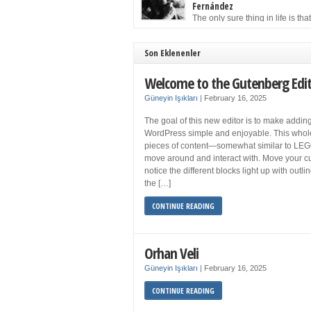
to solution may well be to get more sleep but 
Fernández
you get your 8 hours a night and still feel fati
The only sure thing in life is tha
when your […]
must die. Having seen the occa
images of the frail Fidel Castro at 90, one kne
sooner rather than later the leader of the Cu
Son Eklenenler
Revolution would succumb to that most strict o
human laws. Although saddened in very pers
Welcome to the Gutenberg Edi
ways by the […]
Güneyin Işıkları
|
February 16, 2025
The goal of this new editor is to make adding
WordPress simple and enjoyable. This whol
pieces of content—somewhat similar to LEG
move around and interact with. Move your cu
notice the different blocks light up with outl
the […]
CONTINUE READING
Orhan Veli
Güneyin Işıkları
|
February 16, 2025
CONTINUE READING