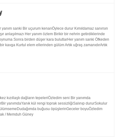
y
 yanım sanki Bir uçurum kenarıÖylece durur Kımıldamaz sanırsın
 anlaşılmazı Her yanım özlem Birikir bir nehrin getirdiklerinde
 boynuma Sonra birden düşer kara bulutlarHer yanım sanki Öfkeden
bir kavga Kurtul elem ellerinden gülüm Artık uğraş zamanıdırArtık
 kızıllaştı dağların tepeleriÖzledim seni Bir yanımda
rBir yanımdaYanık kül rengi toprak sessizliğiSalınıp dururSokulur
uk gülümsemeDudağımda buğusu öpüşlerinGeceler boyuÖzledim
ynak / Memduh Güney