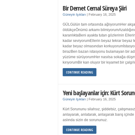
Bir Demet Cemal Süreya Şiiri
Güneyin Işıkları
|
February 16, 2025
GÜLGülün tam ortasında ağlıyorumHer akşa
öldükçeÖnümü arkamı bilmiyorumAzaldığın
karanlıktaBeni ayakta tutan gözlerinin Eller
kadar seviyorumEllerin beyaz tekrar beyaz t
kadar beyaz olmasından korkuyorumİstasyon
birazBen bazan istasyonu bulamayan bir a
yüzüme sürüyorumHer nasılsa sokağa düş
kırıyorumBir kan oluyor bir kıyamet bir çalgı
CONTINUE READING
Yeni başlayanlar için: Kürt Sorun
Güneyin Işıkları
|
February 16, 2025
Kürt Sorununu silahsız, şiddetsiz, çatışmasız
anlayarak, anlatarak, anlaşarak barış içind
aslında sizin de sorununuz.
CONTINUE READING