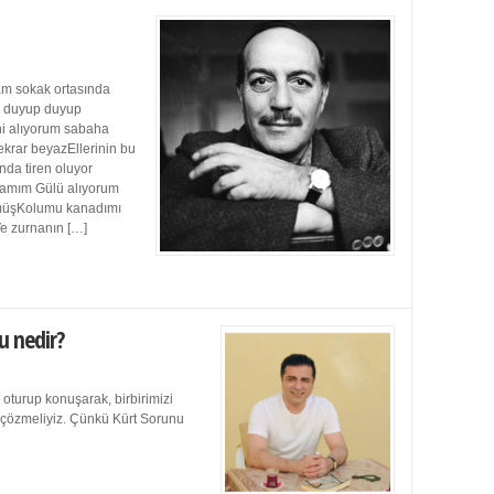
m sokak ortasında
ı duyup duyup
ini alıyorum sabaha
ekrar beyazEllerinin bu
da tiren oluyor
damım Gülü alıyorum
müşKolumu kanadımı
Ve zurnanın […]
u nedir?
 oturup konuşarak, birbirimizi
e çözmeliyiz. Çünkü Kürt Sorunu