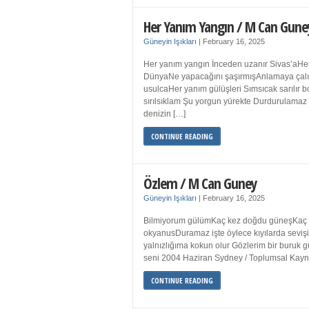
Her Yanım Yangın / M Can Gune
Güneyin Işıkları
|
February 16, 2025
Her yanım yangın İnceden uzanır Sivas’aHer
DünyaNe yapacağını şaşırmışAnlamaya çalışır
usulcaHer yanım gülüşleri Sımsıcak sarılır
sırılsıklam Şu yorgun yürekte Durdurulamaz 
denizin […]
CONTINUE READING
Özlem / M Can Guney
Güneyin Işıkları
|
February 16, 2025
Bilmiyorum gülümKaç kez doğdu güneşKaç kez
okyanusDuramaz işte öylece kıyılarda sevişi
yalnızlığıma kokun olur Gözlerim bir bur
seni 2004 Haziran Sydney / Toplumsal Ka
CONTINUE READING