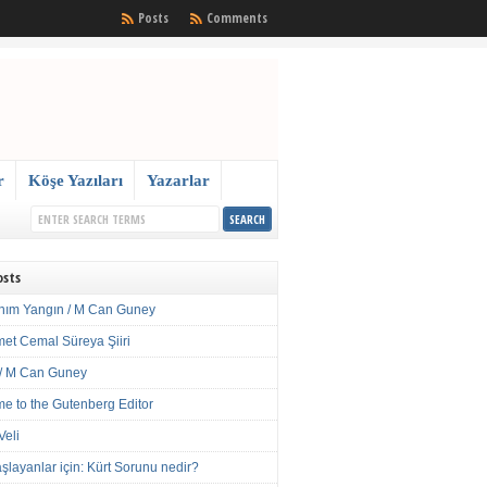
Posts
Comments
r
Köşe Yazıları
Yazarlar
osts
nım Yangın / M Can Guney
met Cemal Süreya Şiiri
/ M Can Guney
e to the Gutenberg Editor
Veli
şlayanlar için: Kürt Sorunu nedir?