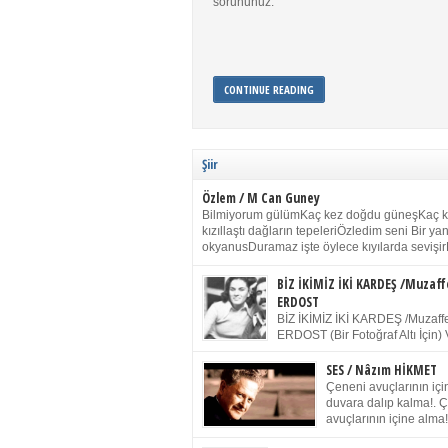
sorununuz.
CONTINUE READING
Şiir
Özlem / M Can Guney
Bilmiyorum gülümKaç kez doğdu güneşKaç 
kızıllaştı dağların tepeleriÖzledim seni Bir y
okyanusDuramaz işte öylece kıyılarda sevişir
yanımdaYanık kül rengi toprak sessizliğiSalın
dururSokulur yalnızlığıma kokun olur Gözleri
BİZ İKİMİZ İKİ KARDEŞ /Muzaff
buruk gülümsemeDudağımda buğusu
ERDOST
öpüşlerinGeceler boyuÖzledim seni 2004 Ha
BİZ İKİMİZ İKİ KARDEŞ /Muzaffe
Sydney / Toplumsal Kaynak / Memduh Güney
ERDOST (Bir Fotoğraf Altı İçin) 
geleceğiz bir gün, biz ikimiz İki
Duracağız Fotoğrafımızda durduğumuz gibi 
SES / Nâzım HİKMET
ellerimde kelepçe Yüzümde yapay bir gülüş
Çeneni avuçlarının için
(Kelepçeyi yadırgamanın gülüşü belki İlk kez
duvara dalıp kalma!. 
için Sonra alıştım Ve unuttum sonra kelepçeyi
avuçlarının içine alma!
bileklerimde) Senin yüzün İçerde olmanın ve
Pencereye gel! Bak! D
umudun arasında Ve ilk […]