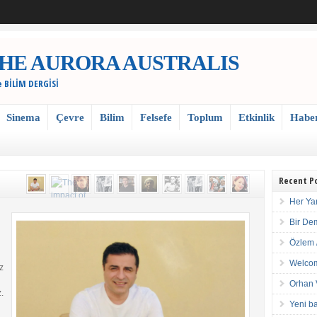
 / THE AURORA AUSTRALIS
e BİLİM DERGİSİ
Sinema
Çevre
Bilim
Felsefe
Toplum
Etkinlik
Habe
Recent P
Her Ya
Bir De
Özlem 
Welcom
z
Orhan 
.
Yeni ba