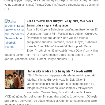
özelliği taşıyor. Özgüç ile Yılmaz Güney’i konuştuk. Yılmaz Güney ile nasıl
ve ne zaman tanıştınız? Yılmaz Güney’in Anadolu sinemalarında gösterimi
[…]
Reha Erdem’in Koca Dünya’si en iyi film, Menderes
Samancılar en iyi erkek oyuncu
Adana Büyükşehir Belediyesi tarafından düzenlenen 23.
Uluslararası Adana Film Festivali’nde ödüllen Çukurova
Üniversitesi Kongre Merkezi’nde yapılan törenle
sahiplerine sunuldu. Törende, “Koca Dünya”, “Babamın
Kanatları” ve “Albüm” filmleri ödülleri topladı. Reha
Erdem’in yönetmenliğini yaptığı “Koca Dünya” en iyi film
ödülünü alırken, Film-Yön en iyi yönetmen ödülü Reha Erdem’e, en iyi
görüntü yönetmeni ödülü Florent Herry’e sunuldu. […]
‘Bahar ülkesi’nden bize bakıyorlar* / Sevda AYDIN
Sürü filminin en duygusal sahnelerinden biri yandaki
fotoğraf. Yılmaz Güney’in yazdığı, Zeki Ökten’in
yönetmenliğini üstlendiği Sürü’nün setinden çıkan bu
fotoğrafın çekilmesinden yıllar sonra tek tek ayrıldılar
aramızdan Yaman Okay, Tuncel Kurtiz ve Tarık Akan…
#”Ölümü gömdüm, geliyorum. Bir sonbahar günüydü, geliyorum. Güneşler
buz gibiydi, geliyorum. Ve bütün kötülükler. Ölümün armaları gibiydi. Size