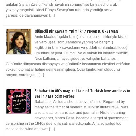
anlatan Stefan Zweig, “kendi hayatının sonunu” ise bir trajedi olarak
yazmayı seçmişti. İkinci Dünya Savaşı’nın ruhunda yarattığı acı ve
çaresizliğe dayanamayan […]
Ölümcül Bir Kavram; “Kimlik” / PINAR K. ÜRETMEN
Amin Maalouf, çoklu kimliğe sahip, bu kimlikleriyle kişisel
ve varoluşsal sorgulamasını yapmış ve barışmış
kişiliklerin kimlik savaşlarını ve şiddeti sonlandırabileceği
umudunu taşıyor. Ölümcül ve el yakan bir kavram “kimlik”.
Nice katliam, cinayet, şiddet ve vahşetin bahanesi.
Günümüz dünyasının distopyaya ve günümüz insanınınsa eleştirel zekâdan
yoksun otomatlar haline gelmesinin şifresi. Oysa kimlik, kim olduğunu
arayan, varoluşunu […]
Sabahattin Ali’s magical tale of Turkish love and loss in
Berlin / Malcolm Forbes
Sabahattin Ali led a short but eventful life. Regarded by
many as the father of modernist Turkish literature, Ali was
also a teacher, translator and journalist. His left-leaning
newspaper, Marco Pasa, became a target of government
censorship in the 1940s due to its satirical editorials. Ali also sailed too
close to the wind and was […]