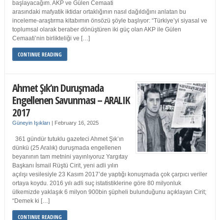
başlayacağım. AKP ve Gülen Cemaati
arasındaki mafyatik iktidar ortaklığının nasıl dağıldığını anlatan bu
inceleme-araştırma kitabımın önsözü şöyle başlıyor: “Türkiye’yi siyasal ve
toplumsal olarak beraber dönüştüren iki güç olan AKP ile Gülen
Cemaati’nin birlikteliği ve […]
CONTINUE READING
Ahmet Şık’ın Duruşmada
Engellenen Savunması – ARALIK
2017
Güneyin Işıkları
|
February 16, 2025
361 gündür tutuklu gazeteci Ahmet Şık’ın
dünkü (25 Aralık) duruşmada engellenen
beyanının tam metnini yayınlıyoruz Yargıtay
Başkanı İsmail Rüştü Cirit, yeni adli yılın
açılışı vesilesiyle 23 Kasım 2017’de yaptığı konuşmada çok çarpıcı veriler
ortaya koydu. 2016 yılı adli suç istatistiklerine göre 80 milyonluk
ülkemizde yaklaşık 6 milyon 900bin şüpheli bulunduğunu açıklayan Cirit;
“Demek ki […]
CONTINUE READING