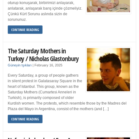
oturup konuşarak, birbirimizi anlayarak,
anlatarak, anlaşarak barış içinde çözmeliyiz.
Çünkü Kürt Sorunu aslında sizin de
sorununuz.
CONTINUE READING
The Saturday Mothers in
Turkey / Nicholas Glastonbury
Güneyin Işıkları
|
February 16, 2025
Every Saturday, a group of people gathers
in silent protest in Galatasaray Square in the
heart of Istanbul. This group, known as the
Saturday Mothers (Cumartesi Anneleri in
Turkish), is primarily composed of older
Kurdish women. The protests, which resemble those by the Madres del
Plaza del Mayo in Argentina, consist of the mothers (and […]
CONTINUE READING