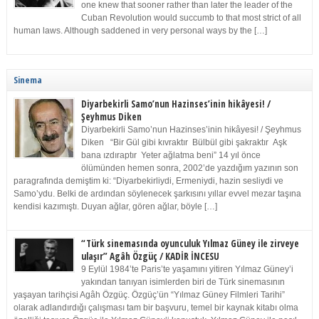
one knew that sooner rather than later the leader of the
Cuban Revolution would succumb to that most strict of all
human laws. Although saddened in very personal ways by the […]
Sinema
Diyarbekirli Samo’nun Hazinses’inin hikâyesi! /
Şeyhmus Diken
Diyarbekirli Samo’nun Hazinses’inin hikâyesi! / Şeyhmus
Diken “Bir Gül gibi kıvraktır Bülbül gibi şakraktır Aşk
bana ızdıraptır Yeter ağlatma beni” 14 yıl önce
ölümünden hemen sonra, 2002’de yazdığım yazının son
paragrafında demiştim ki: “Diyarbekirliydi, Ermeniydi, hazin sesliydi ve
Samo’ydu. Belki de ardından söylenecek şarkısını yıllar evvel mezar taşına
kendisi kazımıştı. Duyan ağlar, gören ağlar, böyle […]
“Türk sinemasında oyunculuk Yılmaz Güney ile zirveye
ulaşır” Agâh Özgüç / KADİR İNCESU
9 Eylül 1984’te Paris’te yaşamını yitiren Yılmaz Güney’i
yakından tanıyan isimlerden biri de Türk sinemasının
yaşayan tarihçisi Agâh Özgüç. Özgüç’ün “Yılmaz Güney Filmleri Tarihi”
olarak adlandırdığı çalışması tam bir başvuru, temel bir kaynak kitabı olma