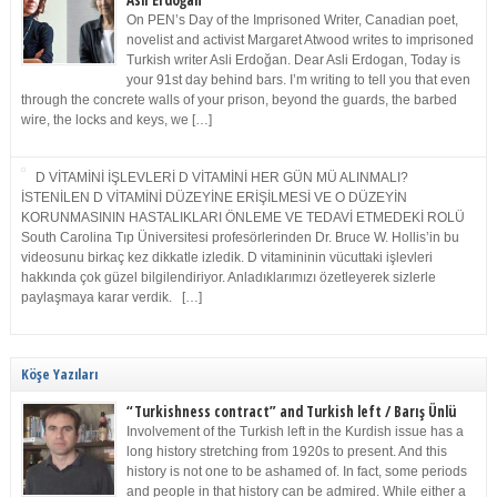
Asli Erdoğan
On PEN’s Day of the Imprisoned Writer, Canadian poet,
novelist and activist Margaret Atwood writes to imprisoned
Turkish writer Asli Erdoğan. Dear Asli Erdogan, Today is
your 91st day behind bars. I’m writing to tell you that even
through the concrete walls of your prison, beyond the guards, the barbed
wire, the locks and keys, we […]
D VİTAMİNİ İŞLEVLERİ D VİTAMİNİ HER GÜN MÜ ALINMALI?
İSTENİLEN D VİTAMİNİ DÜZEYİNE ERİŞİLMESİ VE O DÜZEYİN
KORUNMASININ HASTALIKLARI ÖNLEME VE TEDAVİ ETMEDEKİ ROLÜ
South Carolina Tıp Üniversitesi profesörlerinden Dr. Bruce W. Hollis’in bu
videosunu birkaç kez dikkatle izledik. D vitamininin vücuttaki işlevleri
hakkında çok güzel bilgilendiriyor. Anladıklarımızı özetleyerek sizlerle
paylaşmaya karar verdik. […]
Köşe Yazıları
“Turkishness contract” and Turkish left / Barış Ünlü
Involvement of the Turkish left in the Kurdish issue has a
long history stretching from 1920s to present. And this
history is not one to be ashamed of. In fact, some periods
and people in that history can be admired. While either a