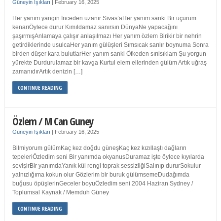
Güneyin Işıkları
|
February 16, 2025
Her yanım yangın İnceden uzanır Sivas’aHer yanım sanki Bir uçurum
kenarıÖylece durur Kımıldamaz sanırsın DünyaNe yapacağını
şaşırmışAnlamaya çalışır anlaşılmazı Her yanım özlem Birikir bir nehrin
getirdiklerinde usulcaHer yanım gülüşleri Sımsıcak sarılır boynuma Sonra
birden düşer kara bulutlarHer yanım sanki Öfkeden sırılsıklam Şu yorgun
yürekte Durdurulamaz bir kavga Kurtul elem ellerinden gülüm Artık uğraş
zamanıdırArtık denizin […]
CONTINUE READING
Özlem / M Can Guney
Güneyin Işıkları
|
February 16, 2025
Bilmiyorum gülümKaç kez doğdu güneşKaç kez kızıllaştı dağların
tepeleriÖzledim seni Bir yanımda okyanusDuramaz işte öylece kıyılarda
sevişirBir yanımdaYanık kül rengi toprak sessizliğiSalınıp dururSokulur
yalnızlığıma kokun olur Gözlerim bir buruk gülümsemeDudağımda
buğusu öpüşlerinGeceler boyuÖzledim seni 2004 Haziran Sydney /
Toplumsal Kaynak / Memduh Güney
CONTINUE READING