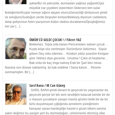
ışıklarBiz mi yalnızdık, durmadan yağmur yağardıÜşür
müydük nar çiçekleri ürperirken Gidersen kim sular
fesleğenleriKuşlar nereye sığınır akşam oluncaSessizliği dinliyorum şimdi
ve soluğunuSustuğun yerde birşeyler kırılıyorBekleyiş diyorum caddelere,
dalıp gidiyorsun Adını yazıyorum bütün otobüs duraklarınaÖpüştüğümüz
her yer […]
ÖMÜR’CÜ GELDİ ÇOCUK ! / Fikret YAZ
Beklemez. Topla arta kalanı Pencereden satıver çocuk …
Kuytu köşe söz verilmişler Süründürür öldürmez. Süpür
gitsen Geç oldu istemez… Küskün yıldız asardım Kırılgan
şiire Yetmez diye geceme.. Unutma ! Çıkın et heybeme…
Bak orda bir kaç imge kalmış Eski bir Şair’den miras.
Nasılsa son dizeye saklanmış. İyi bak eskitme ! Sana kalsın… Resme
ısınmamıştım. Bir […]
Sarıl Bana / M Can Güney
SARIL BANA şimdi desem ki geçecek bu yaşananlar da
geçecek geriye bir tek seni sevdiğim kalacak bende bir de
o masum çocukların yangın mavisi gözleri belki bir de bir
türlü duyulmayan çığlığında annelerin yüreğimizin
kanayan yarası kardeşliğe hasret o güzel ülkem sanma
sakın değmez bu yangın yeri bu darmadağan, cehenneme dönmüş ülke