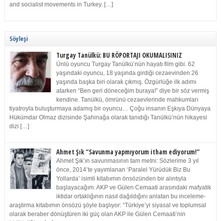
and socialist movements in Turkey. […]
Söyleşi
Turgay Tanülkü: BU RÖPORTAJI OKUMALISINIZ
Ünlü oyuncu Turgay Tanülkü’nün hayatı film gibi. 62
yaşındaki oyuncu, 18 yaşında girdiği cezaevinden 26
yaşında başka biri olarak çıkmış. Özgürlüğe ilk adımı
atarken “Ben geri döneceğim buraya!” diye bir söz vermiş
kendine. Tanülkü, ömrünü cezaevlerinde mahkumları
tiyatroyla buluşturmaya adamış bir oyuncu… Çoğu insanın Eşkıya Dünyaya
Hükümdar Olmaz dizisinde Şahinağa olarak tanıdığı Tanülkü’nün hikayesi
dizi […]
Ahmet Şık “Savunma yapmıyorum itham ediyorum!”
Ahmet Şık’ın savunmasının tam metni: Sözlerime 3 yıl
önce, 2014’te yayımlanan ‘Paralel Yürüdük Biz Bu
Yollarda’ isimli kitabımın önsözünden bir alıntıyla
başlayacağım. AKP ve Gülen Cemaati arasındaki mafyatik
iktidar ortaklığının nasıl dağıldığını anlatan bu inceleme-
araştırma kitabımın önsözü şöyle başlıyor: “Türkiye’yi siyasal ve toplumsal
olarak beraber dönüştüren iki güç olan AKP ile Gülen Cemaati’nin