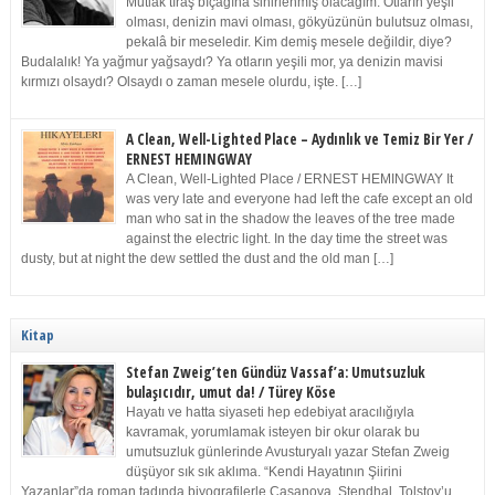
Mutlak tıraş bıçağına sinirlenmiş olacağım. Otların yeşil
olması, denizin mavi olması, gökyüzünün bulutsuz olması,
pekalâ bir meseledir. Kim demiş mesele değildir, diye?
Budalalık! Ya yağmur yağsaydı? Ya otların yeşili mor, ya denizin mavisi
kırmızı olsaydı? Olsaydı o zaman mesele olurdu, işte. […]
A Clean, Well-Lighted Place – Aydınlık ve Temiz Bir Yer /
ERNEST HEMINGWAY
A Clean, Well-Lighted Place / ERNEST HEMINGWAY It
was very late and everyone had left the cafe except an old
man who sat in the shadow the leaves of the tree made
against the electric light. In the day time the street was
dusty, but at night the dew settled the dust and the old man […]
Kitap
Stefan Zweig’ten Gündüz Vassaf’a: Umutsuzluk
bulaşıcıdır, umut da! / Türey Köse
Hayatı ve hatta siyaseti hep edebiyat aracılığıyla
kavramak, yorumlamak isteyen bir okur olarak bu
umutsuzluk günlerinde Avusturyalı yazar Stefan Zweig
düşüyor sık sık aklıma. “Kendi Hayatının Şiirini
Yazanlar”da roman tadında biyografilerle Casanova, Stendhal, Tolstoy’u