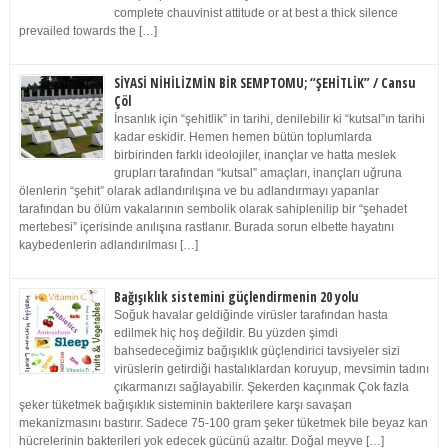
complete chauvinist attitude or at best a thick silence
prevailed towards the […]
SİYASİ NİHİLİZMİN BİR SEMPTOMU; “ŞEHİTLİK” / Cansu
Çöl
İnsanlık için “şehitlik” in tarihi, denilebilir ki “kutsal”ın tarihi
kadar eskidir. Hemen hemen bütün toplumlarda
birbirinden farklı ideolojiler, inançlar ve hatta meslek
grupları tarafından “kutsal” amaçları, inançları uğruna
ölenlerin “şehit” olarak adlandırılışına ve bu adlandırmayı yapanlar
tarafından bu ölüm vakalarının sembolik olarak sahiplenilip bir “şehadet
mertebesi” içerisinde anılışına rastlanır. Burada sorun elbette hayatını
kaybedenlerin adlandırılması […]
Bağışıklık sistemini güçlendirmenin 20 yolu
Soğuk havalar geldiğinde virüsler tarafından hasta
edilmek hiç hoş değildir. Bu yüzden şimdi
bahsedeceğimiz bağışıklık güçlendirici tavsiyeler sizi
virüslerin getirdiği hastalıklardan koruyup, mevsimin tadını
çıkarmanızı sağlayabilir. Şekerden kaçınmak Çok fazla
şeker tüketmek bağışıklık sisteminin bakterilere karşı savaşan
mekanizmasını bastırır. Sadece 75-100 gram şeker tüketmek bile beyaz kan
hücrelerinin bakterileri yok edecek gücünü azaltır. Doğal meyve […]