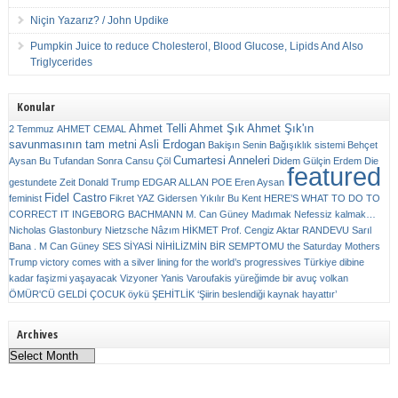
Niçin Yazarız? / John Updike
Pumpkin Juice to reduce Cholesterol, Blood Glucose, Lipids And Also
Triglycerides
Konular
Ahmet Telli
Ahmet Şık
Ahmet Şık'ın
2 Temmuz
AHMET CEMAL
savunmasının tam metni
Asli Erdogan
Bakişın Senin
Bağışıklık sistemi
Behçet
Cumartesi Anneleri
Aysan
Bu Tufandan Sonra
Cansu Çöl
Didem Gülçin Erdem
Die
featured
gestundete Zeit
Donald Trump
EDGAR ALLAN POE
Eren Aysan
Fidel Castro
feminist
Fikret YAZ
Gidersen Yıkılır Bu Kent
HERE’S WHAT TO DO TO
CORRECT IT
INGEBORG BACHMANN
M. Can Güney
Madımak
Nefessiz kalmak…
Nicholas Glastonbury
Nietzsche
Nâzım HİKMET
Prof. Cengiz Aktar
RANDEVU
Sarıl
Bana . M Can Güney
SES
SİYASİ NİHİLİZMİN BİR SEMPTOMU
the Saturday Mothers
Trump victory comes with a silver lining for the world’s progressives
Türkiye dibine
kadar faşizmi yaşayacak
Vizyoner
Yanis Varoufakis
yüreğimde bir avuç volkan
ÖMÜR'CÜ GELDİ ÇOCUK
öykü
ŞEHİTLİK
‘Şiirin beslendiği kaynak hayattır’
Archives
Archives