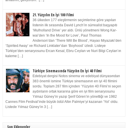
anlatırım, geliyorum.” […]
21. Yüzyılın En İyi 100 Filmi
36 ülkeden 177 eleştirmenin seçimlerine göre yapılan
listenin ilk sırasında David Lynch’in sürrealist başyapıtı
‘Mulholland Drive’ yer aldı. Ünlü yönetmeni Wong Kar-
wai’den ‘In the Mood for Love’, Paul Thomas
Anderson’dan ‘There Will Be Blood’, Hayao Miyazaki’den
‘Spirited Away’ ve Richard Linklater’dan ‘Boyhood’ izledi. Listeye
Türkiye’den senaryosunu Ercan Kesal, Ebru Ceylan ve Nuri Bilgi Ceylan’ın
kaleme […]
Türkiye Sinemasında Yüzyılın En İyi 40 Filmi
Edebiyat dergisi Notos sinema ve edebiyat dünyasından
383 önemli ismine Türkiye sinemasının en iyi 40 filmini
sordu. Toplam 287 film içinden ‘Yüzyılın 40 Filmi’ni seçen
aydınların ortak kararına göre en iyi film senaryosunu
Yılmaz Güney’in yazıp Şerif Gören’in yönettiği ve 1982
Cannes Film Festival’inde büyük ödül Altın Palmiye’yi kazanan ‘Yol’ oldu.
Listede Yılmaz Güney’in 3 […]
Son Eklenenler