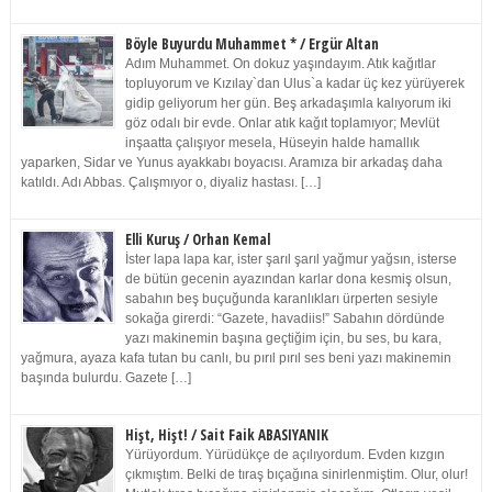
Böyle Buyurdu Muhammet * / Ergür Altan
Adım Muhammet. On dokuz yaşındayım. Atık kağıtlar
topluyorum ve Kızılay`dan Ulus`a kadar üç kez yürüyerek
gidip geliyorum her gün. Beş arkadaşımla kalıyorum iki
göz odalı bir evde. Onlar atık kağıt toplamıyor; Mevlüt
inşaatta çalışıyor mesela, Hüseyin halde hamallık
yaparken, Sidar ve Yunus ayakkabı boyacısı. Aramıza bir arkadaş daha
katıldı. Adı Abbas. Çalışmıyor o, diyaliz hastası. […]
Elli Kuruş / Orhan Kemal
İster lapa lapa kar, ister şarıl şarıl yağmur yağsın, isterse
de bütün gecenin ayazından karlar dona kesmiş olsun,
sabahın beş buçuğunda karanlıkları ürperten sesiyle
sokağa girerdi: “Gazete, havadiis!” Sabahın dördünde
yazı makinemin başına geçtiğim için, bu ses, bu kara,
yağmura, ayaza kafa tutan bu canlı, bu pırıl pırıl ses beni yazı makinemin
başında bulurdu. Gazete […]
Hişt, Hişt! / Sait Faik ABASIYANIK
Yürüyordum. Yürüdükçe de açılıyordum. Evden kızgın
çıkmıştım. Belki de tıraş bıçağına sinirlenmiştim. Olur, olur!