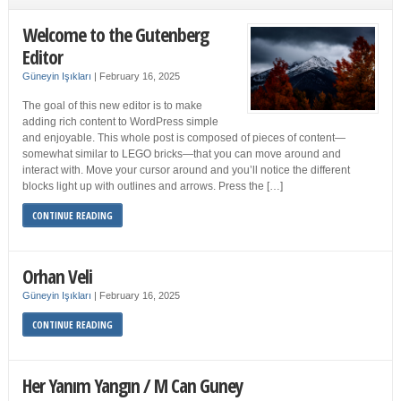
Welcome to the Gutenberg
Editor
Güneyin Işıkları
|
February 16, 2025
The goal of this new editor is to make
adding rich content to WordPress simple
and enjoyable. This whole post is composed of pieces of content—
somewhat similar to LEGO bricks—that you can move around and
interact with. Move your cursor around and you’ll notice the different
blocks light up with outlines and arrows. Press the […]
CONTINUE READING
Orhan Veli
Güneyin Işıkları
|
February 16, 2025
CONTINUE READING
Her Yanım Yangın / M Can Guney