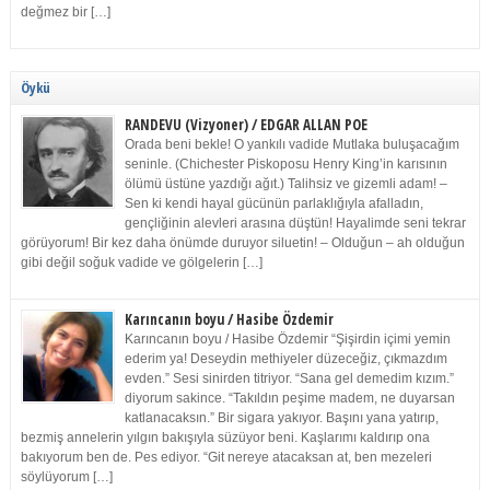
değmez bir […]
Öykü
RANDEVU (Vizyoner) / EDGAR ALLAN POE
Orada beni bekle! O yankılı vadide Mutlaka buluşacağım
seninle. (Chichester Piskoposu Henry King’in karısının
ölümü üstüne yazdığı ağıt.) Talihsiz ve gizemli adam! –
Sen ki kendi hayal gücünün parlaklığıyla afalladın,
gençliğinin alevleri arasına düştün! Hayalimde seni tekrar
görüyorum! Bir kez daha önümde duruyor siluetin! – Olduğun – ah olduğun
gibi değil soğuk vadide ve gölgelerin […]
Karıncanın boyu / Hasibe Özdemir
Karıncanın boyu / Hasibe Özdemir “Şişirdin içimi yemin
ederim ya! Deseydin methiyeler düzeceğiz, çıkmazdım
evden.” Sesi sinirden titriyor. “Sana gel demedim kızım.”
diyorum sakince. “Takıldın peşime madem, ne duyarsan
katlanacaksın.” Bir sigara yakıyor. Başını yana yatırıp,
bezmiş annelerin yılgın bakışıyla süzüyor beni. Kaşlarımı kaldırıp ona
bakıyorum ben de. Pes ediyor. “Git nereye atacaksan at, ben mezeleri
söylüyorum […]