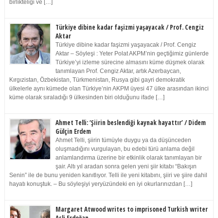
birlikteliği ve […]
Türkiye dibine kadar faşizmi yaşayacak / Prof. Cengiz
Aktar
Türkiye dibine kadar faşizmi yaşayacak / Prof. Cengiz
Aktar – Söyleşi : Yeter Polat AKPM’nin geçtiğimiz günlerde
Türkiye’yi izleme sürecine almasını küme düşmek olarak
tanımlayan Prof. Cengiz Aktar, artık Azerbaycan,
Kırgızistan, Özbekistan, Türkmenistan, Rusya gibi gayri demokratik
ülkelerle aynı kümede olan Türkiye’nin AKPM üyesi 47 ülke arasından ikinci
küme olarak sıraladığı 9 ülkesinden biri olduğunu ifade […]
Ahmet Telli: ‘Şiirin beslendiği kaynak hayattır’ / Didem
Gülçin Erdem
Ahmet Telli, şiirin tümüyle duygu ya da düşünceden
oluşmadığını vurgulayan, bu edebi türü anlama değil
anlamlandırma üzerine bir etkinlik olarak tanımlayan bir
şair. Altı yıl aradan sonra gelen yeni şiir kitabı “Bakışın
Senin” ile de bunu yeniden kanıtlıyor. Telli ile yeni kitabını, şiiri ve şiire dahil
hayatı konuştuk. – Bu söyleşiyi yeryüzündeki en iyi okurlarınızdan […]
Margaret Atwood writes to imprisoned Turkish writer