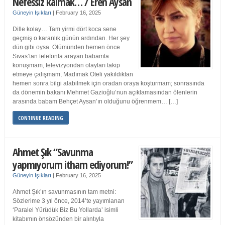
Nefessiz kalmak… / Eren Aysan
Güneyin Işıkları
|
February 16, 2025
Dille kolay… Tam yirmi dört koca sene
geçmiş o karanlık günün ardından. Her şey
dün gibi oysa. Ölümünden hemen önce
Sıvas’tan telefonla arayan babamla
konuşmam, televizyondan olayları takip
etmeye çalışmam, Madımak Oteli yakıldıktan
hemen sonra bilgi alabilmek için oradan oraya koşturmam; sonrasında
da dönemin bakanı Mehmet Gazioğlu’nun açıklamasından ölenlerin
arasında babam Behçet Aysan’ın olduğunu öğrenmem… […]
CONTINUE READING
Ahmet Şık “Savunma
yapmıyorum itham ediyorum!”
Güneyin Işıkları
|
February 16, 2025
Ahmet Şık’ın savunmasının tam metni:
Sözlerime 3 yıl önce, 2014’te yayımlanan
‘Paralel Yürüdük Biz Bu Yollarda’ isimli
kitabımın önsözünden bir alıntıyla