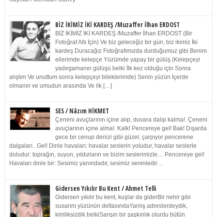
BİZ İKİMİZ İKİ KARDEŞ /Muzaffer İlhan ERDOST
BİZ İKİMİZ İKİ KARDEŞ /Muzaffer İlhan ERDOST (Bir
Fotoğraf Altı İçin) Ve biz geleceğiz bir gün, biz ikimiz İki
kardeş Duracağız Fotoğrafımızda durduğumuz gibi Benim
ellerimde kelepçe Yüzümde yapay bir gülüş (Kelepçeyi
yadırgamanın gülüşü belki İlk kez olduğu için Sonra
alıştım Ve unuttum sonra kelepçeyi bileklerimde) Senin yüzün İçerde
olmanın ve umudun arasında Ve ilk […]
SES / Nâzım HİKMET
Çeneni avuçlarının içine alıp, duvara dalıp kalma!. Çeneni
avuçlarının içine alma!. Kalk! Pencereye gel! Bak! Dışarda
gece bir cenup denizi gibi güzel, çarpıyor pencerene
dalgaları.. Gel! Dinle havaları: havalar seslerin yoludur, havalar seslerle
doludur: toprağın, suyun, yıldızların ve bizim seslerimizle… Pencereye gel!
Havaları dinle bir: Sesimiz yanındadır, sesimiz seninledir…
Gidersen Yıkılır Bu Kent / Ahmet Telli
Gidersen yıkılır bu kent, kuşlar da giderBir nehir gibi
susarım yüzünün deltasındaYanlış adreslerdeydik,
kimliksizdik belkiSarışın bir şaşkınlık olurdu bütün