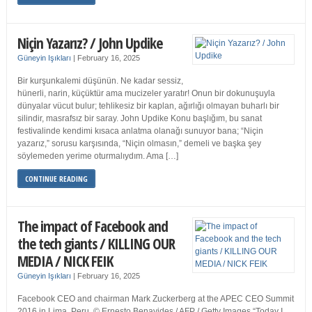
Niçin Yazarız? / John Updike
Güneyin Işıkları
|
February 16, 2025
Bir kurşunkalemi düşünün. Ne kadar sessiz,
hünerli, narin, küçüktür ama mucizeler yaratır! Onun bir dokunuşuyla
dünyalar vücut bulur; tehlikesiz bir kaplan, ağırlığı olmayan buharlı bir
silindir, masrafsız bir saray. John Updike Konu başlığım, bu sanat
festivalinde kendimi kısaca anlatma olanağı sunuyor bana; “Niçin
yazarız,” sorusu karşısında, “Niçin olmasın,” demeli ve başka şey
söylemeden yerime oturmalıydım. Ama […]
CONTINUE READING
The impact of Facebook and
the tech giants / KILLING OUR
MEDIA / NICK FEIK
Güneyin Işıkları
|
February 16, 2025
Facebook CEO and chairman Mark Zuckerberg at the APEC CEO Summit
2016 in Lima, Peru. © Ernesto Benavides / AFP / Getty Images “Today I