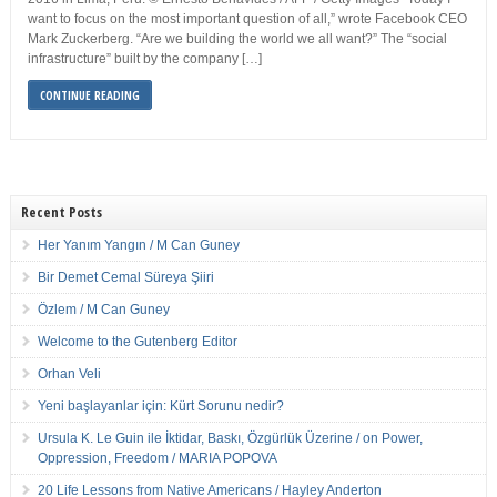
want to focus on the most important question of all,” wrote Facebook CEO
Mark Zuckerberg. “Are we building the world we all want?” The “social
infrastructure” built by the company […]
CONTINUE READING
Recent Posts
Her Yanım Yangın / M Can Guney
Bir Demet Cemal Süreya Şiiri
Özlem / M Can Guney
Welcome to the Gutenberg Editor
Orhan Veli
Yeni başlayanlar için: Kürt Sorunu nedir?
Ursula K. Le Guin ile İktidar, Baskı, Özgürlük Üzerine / on Power,
Oppression, Freedom / MARIA POPOVA
20 Life Lessons from Native Americans / Hayley Anderton