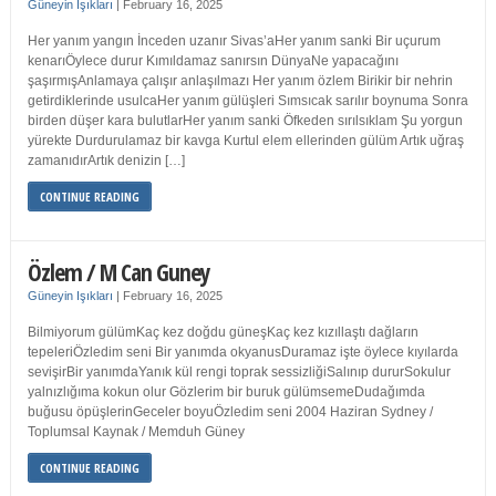
Güneyin Işıkları
|
February 16, 2025
Her yanım yangın İnceden uzanır Sivas’aHer yanım sanki Bir uçurum
kenarıÖylece durur Kımıldamaz sanırsın DünyaNe yapacağını
şaşırmışAnlamaya çalışır anlaşılmazı Her yanım özlem Birikir bir nehrin
getirdiklerinde usulcaHer yanım gülüşleri Sımsıcak sarılır boynuma Sonra
birden düşer kara bulutlarHer yanım sanki Öfkeden sırılsıklam Şu yorgun
yürekte Durdurulamaz bir kavga Kurtul elem ellerinden gülüm Artık uğraş
zamanıdırArtık denizin […]
CONTINUE READING
Özlem / M Can Guney
Güneyin Işıkları
|
February 16, 2025
Bilmiyorum gülümKaç kez doğdu güneşKaç kez kızıllaştı dağların
tepeleriÖzledim seni Bir yanımda okyanusDuramaz işte öylece kıyılarda
sevişirBir yanımdaYanık kül rengi toprak sessizliğiSalınıp dururSokulur
yalnızlığıma kokun olur Gözlerim bir buruk gülümsemeDudağımda
buğusu öpüşlerinGeceler boyuÖzledim seni 2004 Haziran Sydney /
Toplumsal Kaynak / Memduh Güney
CONTINUE READING