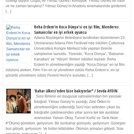
özelliği taşıyor. Özgüç ile Yılmaz Güney’i konuştuk. Yılmaz Güney ile nasıl
ve ne zaman tanıştınız? Yılmaz Güney’in Anadolu sinemalarında gösterimi
[…]
Reha Erdem’in Koca Dünya’si en iyi film, Menderes
Samancılar en iyi erkek oyuncu
Adana Büyükşehir Belediyesi tarafından düzenlenen 23.
Uluslararası Adana Film Festivali’nde ödüllen Çukurova
Üniversitesi Kongre Merkezi’nde yapılan törenle
sahiplerine sunuldu. Törende, “Koca Dünya”, “Babamın
Kanatları” ve “Albüm” filmleri ödülleri topladı. Reha
Erdem’in yönetmenliğini yaptığı “Koca Dünya” en iyi film
ödülünü alırken, Film-Yön en iyi yönetmen ödülü Reha Erdem’e, en iyi
görüntü yönetmeni ödülü Florent Herry’e sunuldu. […]
‘Bahar ülkesi’nden bize bakıyorlar* / Sevda AYDIN
Sürü filminin en duygusal sahnelerinden biri yandaki
fotoğraf. Yılmaz Güney’in yazdığı, Zeki Ökten’in
yönetmenliğini üstlendiği Sürü’nün setinden çıkan bu
fotoğrafın çekilmesinden yıllar sonra tek tek ayrıldılar
aramızdan Yaman Okay, Tuncel Kurtiz ve Tarık Akan…
#”Ölümü gömdüm, geliyorum. Bir sonbahar günüydü, geliyorum. Güneşler
buz gibiydi, geliyorum. Ve bütün kötülükler. Ölümün armaları gibiydi. Size