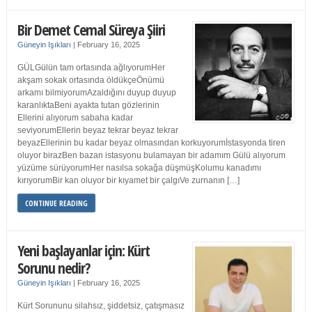
Bir Demet Cemal Süreya Şiiri
Güneyin Işıkları
|
February 16, 2025
GÜLGülün tam ortasında ağlıyorumHer
akşam sokak ortasında öldükçeÖnümü
arkamı bilmiyorumAzaldığını duyup duyup
karanlıktaBeni ayakta tutan gözlerinin
Ellerini alıyorum sabaha kadar
seviyorumEllerin beyaz tekrar beyaz tekrar
beyazEllerinin bu kadar beyaz olmasından korkuyorumİstasyonda tiren
oluyor birazBen bazan istasyonu bulamayan bir adamım Gülü alıyorum
yüzüme sürüyorumHer nasılsa sokağa düşmüşKolumu kanadımı
kırıyorumBir kan oluyor bir kıyamet bir çalgıVe zurnanın […]
CONTINUE READING
Yeni başlayanlar için: Kürt
Sorunu nedir?
Güneyin Işıkları
|
February 16, 2025
Kürt Sorununu silahsız, şiddetsiz, çatışmasız