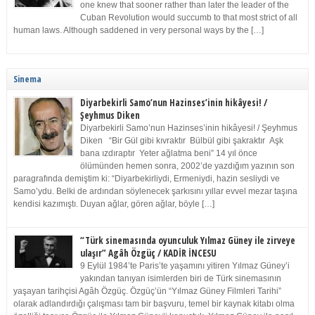
one knew that sooner rather than later the leader of the
Cuban Revolution would succumb to that most strict of all
human laws. Although saddened in very personal ways by the […]
Sinema
Diyarbekirli Samo’nun Hazinses’inin hikâyesi! /
Şeyhmus Diken
Diyarbekirli Samo’nun Hazinses’inin hikâyesi! / Şeyhmus
Diken “Bir Gül gibi kıvraktır Bülbül gibi şakraktır Aşk
bana ızdıraptır Yeter ağlatma beni” 14 yıl önce
ölümünden hemen sonra, 2002’de yazdığım yazının son
paragrafında demiştim ki: “Diyarbekirliydi, Ermeniydi, hazin sesliydi ve
Samo’ydu. Belki de ardından söylenecek şarkısını yıllar evvel mezar taşına
kendisi kazımıştı. Duyan ağlar, gören ağlar, böyle […]
“Türk sinemasında oyunculuk Yılmaz Güney ile zirveye
ulaşır” Agâh Özgüç / KADİR İNCESU
9 Eylül 1984’te Paris’te yaşamını yitiren Yılmaz Güney’i
yakından tanıyan isimlerden biri de Türk sinemasının
yaşayan tarihçisi Agâh Özgüç. Özgüç’ün “Yılmaz Güney Filmleri Tarihi”
olarak adlandırdığı çalışması tam bir başvuru, temel bir kaynak kitabı olma