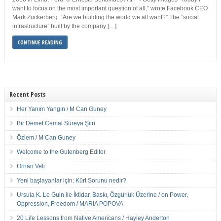
want to focus on the most important question of all,” wrote Facebook CEO
Mark Zuckerberg. “Are we building the world we all want?” The “social
infrastructure” built by the company […]
CONTINUE READING
Recent Posts
Her Yanım Yangın / M Can Guney
Bir Demet Cemal Süreya Şiiri
Özlem / M Can Guney
Welcome to the Gutenberg Editor
Orhan Veli
Yeni başlayanlar için: Kürt Sorunu nedir?
Ursula K. Le Guin ile İktidar, Baskı, Özgürlük Üzerine / on Power,
Oppression, Freedom / MARIA POPOVA
20 Life Lessons from Native Americans / Hayley Anderton