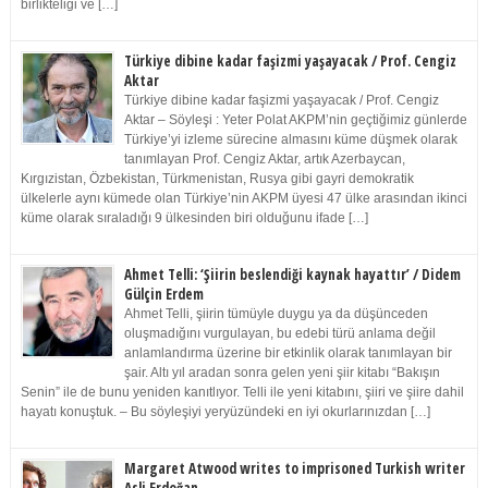
birlikteliği ve […]
Türkiye dibine kadar faşizmi yaşayacak / Prof. Cengiz
Aktar
Türkiye dibine kadar faşizmi yaşayacak / Prof. Cengiz
Aktar – Söyleşi : Yeter Polat AKPM’nin geçtiğimiz günlerde
Türkiye’yi izleme sürecine almasını küme düşmek olarak
tanımlayan Prof. Cengiz Aktar, artık Azerbaycan,
Kırgızistan, Özbekistan, Türkmenistan, Rusya gibi gayri demokratik
ülkelerle aynı kümede olan Türkiye’nin AKPM üyesi 47 ülke arasından ikinci
küme olarak sıraladığı 9 ülkesinden biri olduğunu ifade […]
Ahmet Telli: ‘Şiirin beslendiği kaynak hayattır’ / Didem
Gülçin Erdem
Ahmet Telli, şiirin tümüyle duygu ya da düşünceden
oluşmadığını vurgulayan, bu edebi türü anlama değil
anlamlandırma üzerine bir etkinlik olarak tanımlayan bir
şair. Altı yıl aradan sonra gelen yeni şiir kitabı “Bakışın
Senin” ile de bunu yeniden kanıtlıyor. Telli ile yeni kitabını, şiiri ve şiire dahil
hayatı konuştuk. – Bu söyleşiyi yeryüzündeki en iyi okurlarınızdan […]
Margaret Atwood writes to imprisoned Turkish writer