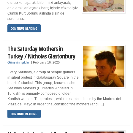
oturup konuşarak, birbirimizi anlayarak,
anlatarak, anlaşarak barış içinde çözmeliyiz.
Çünkü Kürt Sorunu aslında sizin de
sorununuz.
CONTINUE READING
The Saturday Mothers in
Turkey / Nicholas Glastonbury
Güneyin Işıkları
|
February 16, 2025
Every Saturday, a group of people gathers
in silent protest in Galatasaray Square in the
heart of Istanbul. This group, known as the
Saturday Mothers (Cumartesi Anneleri in
Turkish), is primarily composed of older
Kurdish women. The protests, which resemble those by the Madres del
Plaza del Mayo in Argentina, consist of the mothers (and […]
CONTINUE READING