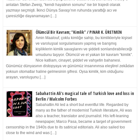
anlatan Stefan Zweig, “kendi hayatının sonunu” ise bir trajedi olarak
yazmayı seçmişti. İkinci Dünya Savaşı’nın ruhunda yarattığı acı ve
çaresizliğe dayanamayan […]
Ölümcül Bir Kavram; “Kimlik” / PINAR K. ÜRETMEN
Amin Maalouf, çoklu kimliğe sahip, bu kimlikleriyle kişisel
ve varoluşsal sorgulamasını yapmış ve barışmış
kişiliklerin kimlik savaşlarını ve şiddeti sonlandırabileceği
umudunu taşıyor. Ölümcül ve el yakan bir kavram “kimlik”.
Nice katliam, cinayet, şiddet ve vahşetin bahanesi.
Günümüz dünyasının distopyaya ve günümüz insanınınsa eleştirel zekâdan
yoksun otomatlar haline gelmesinin şifresi. Oysa kimlik, kim olduğunu
arayan, varoluşunu […]
Sabahattin Ali’s magical tale of Turkish love and loss in
Berlin / Malcolm Forbes
Sabahattin Ali led a short but eventful life. Regarded by
many as the father of modernist Turkish literature, Ali was
also a teacher, translator and journalist. His left-leaning
newspaper, Marco Pasa, became a target of government
censorship in the 1940s due to its satirical editorials. Ali also sailed too
close to the wind and was […]