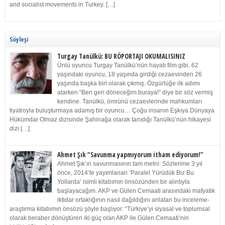
and socialist movements in Turkey. […]
Söyleşi
Turgay Tanülkü: BU RÖPORTAJI OKUMALISINIZ
Ünlü oyuncu Turgay Tanülkü’nün hayatı film gibi. 62
yaşındaki oyuncu, 18 yaşında girdiği cezaevinden 26
yaşında başka biri olarak çıkmış. Özgürlüğe ilk adımı
atarken “Ben geri döneceğim buraya!” diye bir söz vermiş
kendine. Tanülkü, ömrünü cezaevlerinde mahkumları
tiyatroyla buluşturmaya adamış bir oyuncu… Çoğu insanın Eşkıya Dünyaya
Hükümdar Olmaz dizisinde Şahinağa olarak tanıdığı Tanülkü’nün hikayesi
dizi […]
Ahmet Şık “Savunma yapmıyorum itham ediyorum!”
Ahmet Şık’ın savunmasının tam metni: Sözlerime 3 yıl
önce, 2014’te yayımlanan ‘Paralel Yürüdük Biz Bu
Yollarda’ isimli kitabımın önsözünden bir alıntıyla
başlayacağım. AKP ve Gülen Cemaati arasındaki mafyatik
iktidar ortaklığının nasıl dağıldığını anlatan bu inceleme-
araştırma kitabımın önsözü şöyle başlıyor: “Türkiye’yi siyasal ve toplumsal
olarak beraber dönüştüren iki güç olan AKP ile Gülen Cemaati’nin