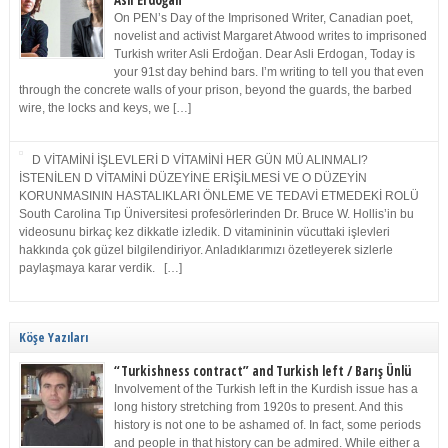
Asli Erdoğan
On PEN’s Day of the Imprisoned Writer, Canadian poet,
novelist and activist Margaret Atwood writes to imprisoned
Turkish writer Asli Erdoğan. Dear Asli Erdogan, Today is
your 91st day behind bars. I’m writing to tell you that even
through the concrete walls of your prison, beyond the guards, the barbed
wire, the locks and keys, we […]
D VİTAMİNİ İŞLEVLERİ D VİTAMİNİ HER GÜN MÜ ALINMALI?
İSTENİLEN D VİTAMİNİ DÜZEYİNE ERİŞİLMESİ VE O DÜZEYİN
KORUNMASININ HASTALIKLARI ÖNLEME VE TEDAVİ ETMEDEKİ ROLÜ
South Carolina Tıp Üniversitesi profesörlerinden Dr. Bruce W. Hollis’in bu
videosunu birkaç kez dikkatle izledik. D vitamininin vücuttaki işlevleri
hakkında çok güzel bilgilendiriyor. Anladıklarımızı özetleyerek sizlerle
paylaşmaya karar verdik. […]
Köşe Yazıları
“Turkishness contract” and Turkish left / Barış Ünlü
Involvement of the Turkish left in the Kurdish issue has a
long history stretching from 1920s to present. And this
history is not one to be ashamed of. In fact, some periods
and people in that history can be admired. While either a