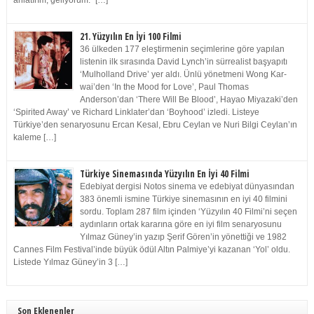
anlatırım, geliyorum.” […]
21. Yüzyılın En İyi 100 Filmi
36 ülkeden 177 eleştirmenin seçimlerine göre yapılan
listenin ilk sırasında David Lynch’in sürrealist başyapıtı
‘Mulholland Drive’ yer aldı. Ünlü yönetmeni Wong Kar-
wai’den ‘In the Mood for Love’, Paul Thomas
Anderson’dan ‘There Will Be Blood’, Hayao Miyazaki’den
‘Spirited Away’ ve Richard Linklater’dan ‘Boyhood’ izledi. Listeye
Türkiye’den senaryosunu Ercan Kesal, Ebru Ceylan ve Nuri Bilgi Ceylan’ın
kaleme […]
Türkiye Sinemasında Yüzyılın En İyi 40 Filmi
Edebiyat dergisi Notos sinema ve edebiyat dünyasından
383 önemli ismine Türkiye sinemasının en iyi 40 filmini
sordu. Toplam 287 film içinden ‘Yüzyılın 40 Filmi’ni seçen
aydınların ortak kararına göre en iyi film senaryosunu
Yılmaz Güney’in yazıp Şerif Gören’in yönettiği ve 1982
Cannes Film Festival’inde büyük ödül Altın Palmiye’yi kazanan ‘Yol’ oldu.
Listede Yılmaz Güney’in 3 […]
Son Eklenenler