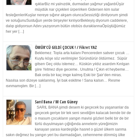
ışıklarBiz mi yalnızdık, durmadan yağmur yağardıÜşür
müydük nar çiçekleri ürperirken Gidersen kim sular
fesleğenleriKuşlar nereye sığınır akşam oluncaSessizliği dinliyorum şimdi
ve soluğunuSustuğun yerde birşeyler kırılıyorBekleyiş diyorum caddelere,
dalıp gidiyorsun Adını yazıyorum bütün otobüs duraklarınaÖpüştüğümüz
her yer […]
ÖMÜR’CÜ GELDİ ÇOCUK ! / Fikret YAZ
Beklemez. Topla arta kalanı Pencereden satıver çocuk …
Kuytu köşe söz verilmişler Süründürür öldürmez. Süpür
gitsen Geç oldu istemez… Küskün yıldız asardım Kırılgan
şiire Yetmez diye geceme.. Unutma ! Çıkın et heybeme…
Bak orda bir kaç imge kalmış Eski bir Şair’den miras.
Nasılsa son dizeye saklanmış. İyi bak eskitme ! Sana kalsın… Resme
ısınmamıştım. Bir […]
Sarıl Bana / M Can Güney
SARIL BANA şimdi desem ki geçecek bu yaşananlar da
geçecek geriye bir tek seni sevdiğim kalacak bende bir de
o masum çocukların yangın mavisi gözleri belki bir de bir
türlü duyulmayan çığlığında annelerin yüreğimizin
kanayan yarası kardeşliğe hasret o güzel ülkem sanma
sakın değmez bu yangın yeri bu darmadağan, cehenneme dönmüş ülke