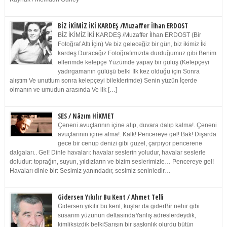
BİZ İKİMİZ İKİ KARDEŞ /Muzaffer İlhan ERDOST
BİZ İKİMİZ İKİ KARDEŞ /Muzaffer İlhan ERDOST (Bir
Fotoğraf Altı İçin) Ve biz geleceğiz bir gün, biz ikimiz İki
kardeş Duracağız Fotoğrafımızda durduğumuz gibi Benim
ellerimde kelepçe Yüzümde yapay bir gülüş (Kelepçeyi
yadırgamanın gülüşü belki İlk kez olduğu için Sonra
alıştım Ve unuttum sonra kelepçeyi bileklerimde) Senin yüzün İçerde
olmanın ve umudun arasında Ve ilk […]
SES / Nâzım HİKMET
Çeneni avuçlarının içine alıp, duvara dalıp kalma!. Çeneni
avuçlarının içine alma!. Kalk! Pencereye gel! Bak! Dışarda
gece bir cenup denizi gibi güzel, çarpıyor pencerene
dalgaları.. Gel! Dinle havaları: havalar seslerin yoludur, havalar seslerle
doludur: toprağın, suyun, yıldızların ve bizim seslerimizle… Pencereye gel!
Havaları dinle bir: Sesimiz yanındadır, sesimiz seninledir…
Gidersen Yıkılır Bu Kent / Ahmet Telli
Gidersen yıkılır bu kent, kuşlar da giderBir nehir gibi
susarım yüzünün deltasındaYanlış adreslerdeydik,
kimliksizdik belkiSarışın bir şaşkınlık olurdu bütün