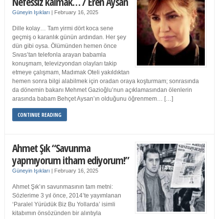
Nefessiz kalmak… / Eren Aysan
Güneyin Işıkları
|
February 16, 2025
Dille kolay… Tam yirmi dört koca sene
geçmiş o karanlık günün ardından. Her şey
dün gibi oysa. Ölümünden hemen önce
Sıvas’tan telefonla arayan babamla
konuşmam, televizyondan olayları takip
etmeye çalışmam, Madımak Oteli yakıldıktan
hemen sonra bilgi alabilmek için oradan oraya koşturmam; sonrasında
da dönemin bakanı Mehmet Gazioğlu’nun açıklamasından ölenlerin
arasında babam Behçet Aysan’ın olduğunu öğrenmem… […]
CONTINUE READING
Ahmet Şık “Savunma
yapmıyorum itham ediyorum!”
Güneyin Işıkları
|
February 16, 2025
Ahmet Şık’ın savunmasının tam metni:
Sözlerime 3 yıl önce, 2014’te yayımlanan
‘Paralel Yürüdük Biz Bu Yollarda’ isimli
kitabımın önsözünden bir alıntıyla