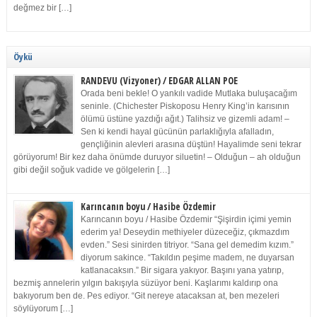
değmez bir […]
Öykü
RANDEVU (Vizyoner) / EDGAR ALLAN POE
Orada beni bekle! O yankılı vadide Mutlaka buluşacağım
seninle. (Chichester Piskoposu Henry King’in karısının
ölümü üstüne yazdığı ağıt.) Talihsiz ve gizemli adam! –
Sen ki kendi hayal gücünün parlaklığıyla afalladın,
gençliğinin alevleri arasına düştün! Hayalimde seni tekrar
görüyorum! Bir kez daha önümde duruyor siluetin! – Olduğun – ah olduğun
gibi değil soğuk vadide ve gölgelerin […]
Karıncanın boyu / Hasibe Özdemir
Karıncanın boyu / Hasibe Özdemir “Şişirdin içimi yemin
ederim ya! Deseydin methiyeler düzeceğiz, çıkmazdım
evden.” Sesi sinirden titriyor. “Sana gel demedim kızım.”
diyorum sakince. “Takıldın peşime madem, ne duyarsan
katlanacaksın.” Bir sigara yakıyor. Başını yana yatırıp,
bezmiş annelerin yılgın bakışıyla süzüyor beni. Kaşlarımı kaldırıp ona
bakıyorum ben de. Pes ediyor. “Git nereye atacaksan at, ben mezeleri
söylüyorum […]