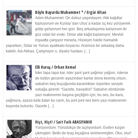
Böyle Buyurdu Muhammet * / Ergür Altan
Adım Muhammet. On dokuz yaşındayım. Atık kağıtlar
topluyorum ve Kızılay`dan Ulus`a kadar üç kez yürüyerek
gidip geliyorum her gün. Beş arkadaşımla kalıyorum iki
göz odalı bir evde. Onlar atık kağıt toplamıyor; Mevlüt
inşaatta çalışıyor mesela, Hüseyin halde hamallık
yaparken, Sidar ve Yunus ayakkabı boyacısı. Aramıza bir arkadaş daha
katıldı. Adı Abbas. Çalışmıyor o, diyaliz hastası. […]
Elli Kuruş / Orhan Kemal
İster lapa lapa kar, ister şarıl şarıl yağmur yağsın, isterse
de bütün gecenin ayazından karlar dona kesmiş olsun,
sabahın beş buçuğunda karanlıkları ürperten sesiyle
sokağa girerdi: “Gazete, havadiis!” Sabahın dördünde
yazı makinemin başına geçtiğim için, bu ses, bu kara,
yağmura, ayaza kafa tutan bu canlı, bu pırıl pırıl ses beni yazı makinemin
başında bulurdu. Gazete […]
Hişt, Hişt! / Sait Faik ABASIYANIK
Yürüyordum. Yürüdükçe de açılıyordum. Evden kızgın
çıkmıştım. Belki de tıraş bıçağına sinirlenmiştim. Olur, olur!