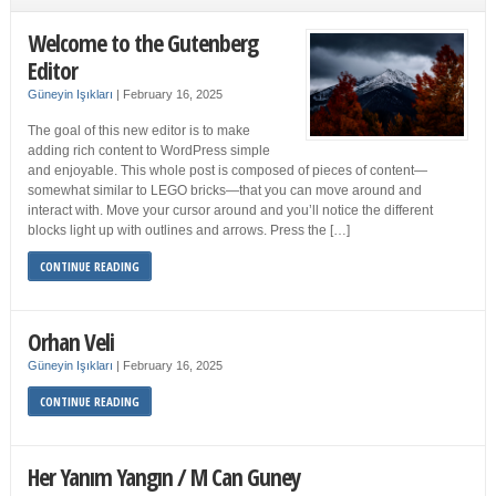
Welcome to the Gutenberg
Editor
Güneyin Işıkları
|
February 16, 2025
The goal of this new editor is to make
adding rich content to WordPress simple
and enjoyable. This whole post is composed of pieces of content—
somewhat similar to LEGO bricks—that you can move around and
interact with. Move your cursor around and you’ll notice the different
blocks light up with outlines and arrows. Press the […]
CONTINUE READING
Orhan Veli
Güneyin Işıkları
|
February 16, 2025
CONTINUE READING
Her Yanım Yangın / M Can Guney