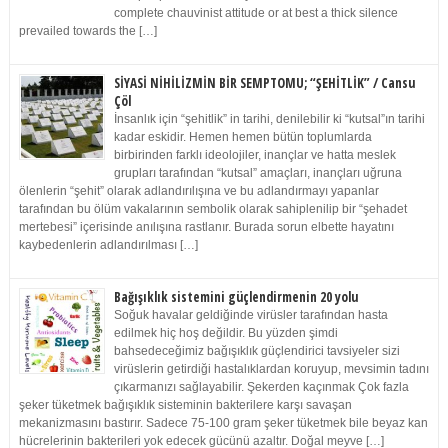
complete chauvinist attitude or at best a thick silence
prevailed towards the […]
SİYASİ NİHİLİZMİN BİR SEMPTOMU; “ŞEHİTLİK” / Cansu
Çöl
İnsanlık için “şehitlik” in tarihi, denilebilir ki “kutsal”ın tarihi
kadar eskidir. Hemen hemen bütün toplumlarda
birbirinden farklı ideolojiler, inançlar ve hatta meslek
grupları tarafından “kutsal” amaçları, inançları uğruna
ölenlerin “şehit” olarak adlandırılışına ve bu adlandırmayı yapanlar
tarafından bu ölüm vakalarının sembolik olarak sahiplenilip bir “şehadet
mertebesi” içerisinde anılışına rastlanır. Burada sorun elbette hayatını
kaybedenlerin adlandırılması […]
Bağışıklık sistemini güçlendirmenin 20 yolu
Soğuk havalar geldiğinde virüsler tarafından hasta
edilmek hiç hoş değildir. Bu yüzden şimdi
bahsedeceğimiz bağışıklık güçlendirici tavsiyeler sizi
virüslerin getirdiği hastalıklardan koruyup, mevsimin tadını
çıkarmanızı sağlayabilir. Şekerden kaçınmak Çok fazla
şeker tüketmek bağışıklık sisteminin bakterilere karşı savaşan
mekanizmasını bastırır. Sadece 75-100 gram şeker tüketmek bile beyaz kan
hücrelerinin bakterileri yok edecek gücünü azaltır. Doğal meyve […]