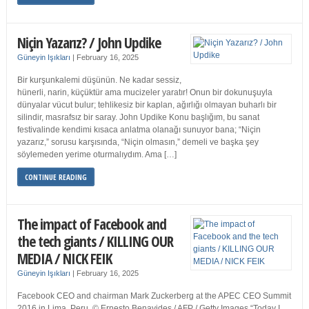
Niçin Yazarız? / John Updike
Güneyin Işıkları
|
February 16, 2025
Bir kurşunkalemi düşünün. Ne kadar sessiz,
hünerli, narin, küçüktür ama mucizeler yaratır! Onun bir dokunuşuyla
dünyalar vücut bulur; tehlikesiz bir kaplan, ağırlığı olmayan buharlı bir
silindir, masrafsız bir saray. John Updike Konu başlığım, bu sanat
festivalinde kendimi kısaca anlatma olanağı sunuyor bana; “Niçin
yazarız,” sorusu karşısında, “Niçin olmasın,” demeli ve başka şey
söylemeden yerime oturmalıydım. Ama […]
CONTINUE READING
The impact of Facebook and
the tech giants / KILLING OUR
MEDIA / NICK FEIK
Güneyin Işıkları
|
February 16, 2025
Facebook CEO and chairman Mark Zuckerberg at the APEC CEO Summit
2016 in Lima, Peru. © Ernesto Benavides / AFP / Getty Images “Today I