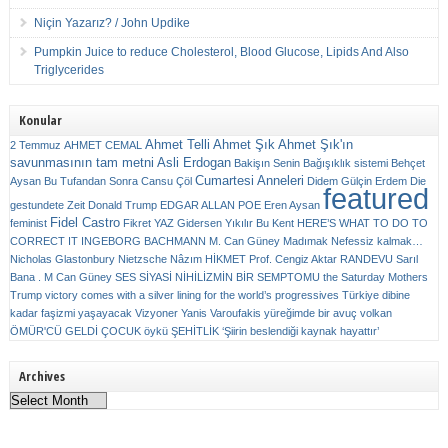
Niçin Yazarız? / John Updike
Pumpkin Juice to reduce Cholesterol, Blood Glucose, Lipids And Also
Triglycerides
Konular
Ahmet Telli
Ahmet Şık
Ahmet Şık'ın
2 Temmuz
AHMET CEMAL
savunmasının tam metni
Asli Erdogan
Bakişın Senin
Bağışıklık sistemi
Behçet
Cumartesi Anneleri
Aysan
Bu Tufandan Sonra
Cansu Çöl
Didem Gülçin Erdem
Die
featured
gestundete Zeit
Donald Trump
EDGAR ALLAN POE
Eren Aysan
Fidel Castro
feminist
Fikret YAZ
Gidersen Yıkılır Bu Kent
HERE’S WHAT TO DO TO
CORRECT IT
INGEBORG BACHMANN
M. Can Güney
Madımak
Nefessiz kalmak…
Nicholas Glastonbury
Nietzsche
Nâzım HİKMET
Prof. Cengiz Aktar
RANDEVU
Sarıl
Bana . M Can Güney
SES
SİYASİ NİHİLİZMİN BİR SEMPTOMU
the Saturday Mothers
Trump victory comes with a silver lining for the world’s progressives
Türkiye dibine
kadar faşizmi yaşayacak
Vizyoner
Yanis Varoufakis
yüreğimde bir avuç volkan
ÖMÜR'CÜ GELDİ ÇOCUK
öykü
ŞEHİTLİK
‘Şiirin beslendiği kaynak hayattır’
Archives
Archives