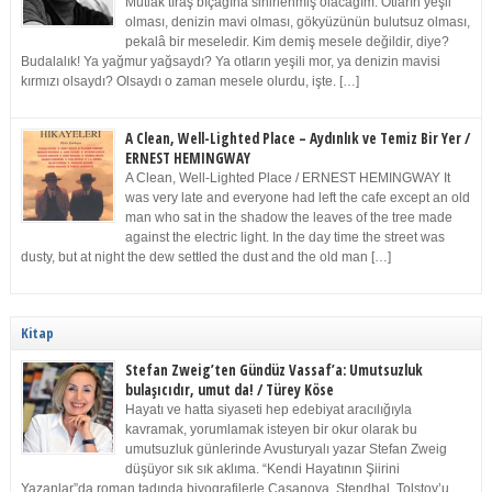
Mutlak tıraş bıçağına sinirlenmiş olacağım. Otların yeşil
olması, denizin mavi olması, gökyüzünün bulutsuz olması,
pekalâ bir meseledir. Kim demiş mesele değildir, diye?
Budalalık! Ya yağmur yağsaydı? Ya otların yeşili mor, ya denizin mavisi
kırmızı olsaydı? Olsaydı o zaman mesele olurdu, işte. […]
A Clean, Well-Lighted Place – Aydınlık ve Temiz Bir Yer /
ERNEST HEMINGWAY
A Clean, Well-Lighted Place / ERNEST HEMINGWAY It
was very late and everyone had left the cafe except an old
man who sat in the shadow the leaves of the tree made
against the electric light. In the day time the street was
dusty, but at night the dew settled the dust and the old man […]
Kitap
Stefan Zweig’ten Gündüz Vassaf’a: Umutsuzluk
bulaşıcıdır, umut da! / Türey Köse
Hayatı ve hatta siyaseti hep edebiyat aracılığıyla
kavramak, yorumlamak isteyen bir okur olarak bu
umutsuzluk günlerinde Avusturyalı yazar Stefan Zweig
düşüyor sık sık aklıma. “Kendi Hayatının Şiirini
Yazanlar”da roman tadında biyografilerle Casanova, Stendhal, Tolstoy’u