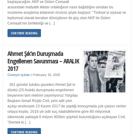
başlayacağım. AKP ve Gülen Cemaati
arasındaki mafyatik iktidar ortaklığının nasıl dağıldığını anlatan bu
inceleme-araştırma kitabımın önsözü şöyle başlıyor: “Türkiye’yi siyasal ve
toplumsal olarak beraber dönüştüren iki güç olan AKP ile Gülen
Cemaati’nin birlikteliği ve […]
CONTINUE READING
Ahmet Şık’ın Duruşmada
Engellenen Savunması – ARALIK
2017
Güneyin Işıkları
|
February 16, 2025
361 gündür tutuklu gazeteci Ahmet Şık’ın
dünkü (25 Aralık) duruşmada engellenen
beyanının tam metnini yayınlıyoruz Yargıtay
Başkanı İsmail Rüştü Cirit, yeni adli yılın
açılışı vesilesiyle 23 Kasım 2017’de yaptığı konuşmada çok çarpıcı veriler
ortaya koydu. 2016 yılı adli suç istatistiklerine göre 80 milyonluk
ülkemizde yaklaşık 6 milyon 900bin şüpheli bulunduğunu açıklayan Cirit;
“Demek ki […]
CONTINUE READING