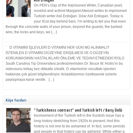
Asli Erdoğan
On PEN’s Day of the Imprisoned Writer, Canadian poet,
novelist and activist Margaret Atwood writes to imprisoned
Turkish writer Asli Erdoğan. Dear Asli Erdogan, Today is
your 91st day behind bars. I’m writing to tell you that even
through the concrete walls of your prison, beyond the guards, the barbed
wire, the locks and keys, we […]
D VİTAMİNİ İŞLEVLERİ D VİTAMİNİ HER GÜN MÜ ALINMALI?
İSTENİLEN D VİTAMİNİ DÜZEYİNE ERİŞİLMESİ VE O DÜZEYİN
KORUNMASININ HASTALIKLARI ÖNLEME VE TEDAVİ ETMEDEKİ ROLÜ
South Carolina Tıp Üniversitesi profesörlerinden Dr. Bruce W. Hollis’in bu
videosunu birkaç kez dikkatle izledik. D vitamininin vücuttaki işlevleri
hakkında çok güzel bilgilendiriyor. Anladıklarımızı özetleyerek sizlerle
paylaşmaya karar verdik. […]
Köşe Yazıları
“Turkishness contract” and Turkish left / Barış Ünlü
Involvement of the Turkish left in the Kurdish issue has a
long history stretching from 1920s to present. And this
history is not one to be ashamed of. In fact, some periods
and people in that history can be admired. While either a