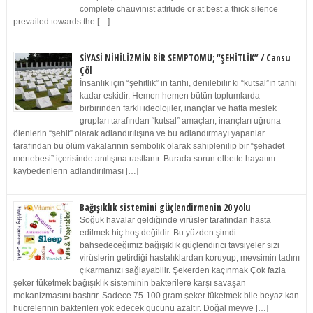
complete chauvinist attitude or at best a thick silence
prevailed towards the […]
SİYASİ NİHİLİZMİN BİR SEMPTOMU; “ŞEHİTLİK” / Cansu
Çöl
İnsanlık için “şehitlik” in tarihi, denilebilir ki “kutsal”ın tarihi
kadar eskidir. Hemen hemen bütün toplumlarda
birbirinden farklı ideolojiler, inançlar ve hatta meslek
grupları tarafından “kutsal” amaçları, inançları uğruna
ölenlerin “şehit” olarak adlandırılışına ve bu adlandırmayı yapanlar
tarafından bu ölüm vakalarının sembolik olarak sahiplenilip bir “şehadet
mertebesi” içerisinde anılışına rastlanır. Burada sorun elbette hayatını
kaybedenlerin adlandırılması […]
Bağışıklık sistemini güçlendirmenin 20 yolu
Soğuk havalar geldiğinde virüsler tarafından hasta
edilmek hiç hoş değildir. Bu yüzden şimdi
bahsedeceğimiz bağışıklık güçlendirici tavsiyeler sizi
virüslerin getirdiği hastalıklardan koruyup, mevsimin tadını
çıkarmanızı sağlayabilir. Şekerden kaçınmak Çok fazla
şeker tüketmek bağışıklık sisteminin bakterilere karşı savaşan
mekanizmasını bastırır. Sadece 75-100 gram şeker tüketmek bile beyaz kan
hücrelerinin bakterileri yok edecek gücünü azaltır. Doğal meyve […]