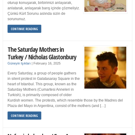
oturup konuşarak, birbirimizi anlayarak,
anlatarak, anlaşarak barış içinde çözmeliyiz.
Çünkü Kürt Sorunu aslında sizin de
sorununuz.
CONTINUE READING
The Saturday Mothers in
Turkey / Nicholas Glastonbury
Güneyin Işıkları
|
February 16, 2025
Every Saturday, a group of people gathers
in silent protest in Galatasaray Square in the
heart of Istanbul. This group, known as the
Saturday Mothers (Cumartesi Anneleri in
Turkish), is primarily composed of older
Kurdish women. The protests, which resemble those by the Madres del
Plaza del Mayo in Argentina, consist of the mothers (and […]
CONTINUE READING