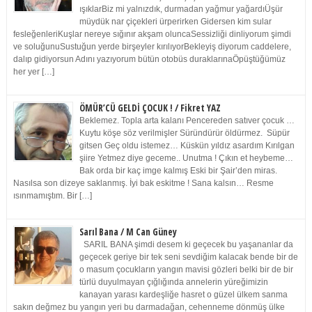
ışıklarBiz mi yalnızdık, durmadan yağmur yağardıÜşür
müydük nar çiçekleri ürperirken Gidersen kim sular
fesleğenleriKuşlar nereye sığınır akşam oluncaSessizliği dinliyorum şimdi
ve soluğunuSustuğun yerde birşeyler kırılıyorBekleyiş diyorum caddelere,
dalıp gidiyorsun Adını yazıyorum bütün otobüs duraklarınaÖpüştüğümüz
her yer […]
ÖMÜR’CÜ GELDİ ÇOCUK ! / Fikret YAZ
Beklemez. Topla arta kalanı Pencereden satıver çocuk …
Kuytu köşe söz verilmişler Süründürür öldürmez. Süpür
gitsen Geç oldu istemez… Küskün yıldız asardım Kırılgan
şiire Yetmez diye geceme.. Unutma ! Çıkın et heybeme…
Bak orda bir kaç imge kalmış Eski bir Şair’den miras.
Nasılsa son dizeye saklanmış. İyi bak eskitme ! Sana kalsın… Resme
ısınmamıştım. Bir […]
Sarıl Bana / M Can Güney
SARIL BANA şimdi desem ki geçecek bu yaşananlar da
geçecek geriye bir tek seni sevdiğim kalacak bende bir de
o masum çocukların yangın mavisi gözleri belki bir de bir
türlü duyulmayan çığlığında annelerin yüreğimizin
kanayan yarası kardeşliğe hasret o güzel ülkem sanma
sakın değmez bu yangın yeri bu darmadağan, cehenneme dönmüş ülke