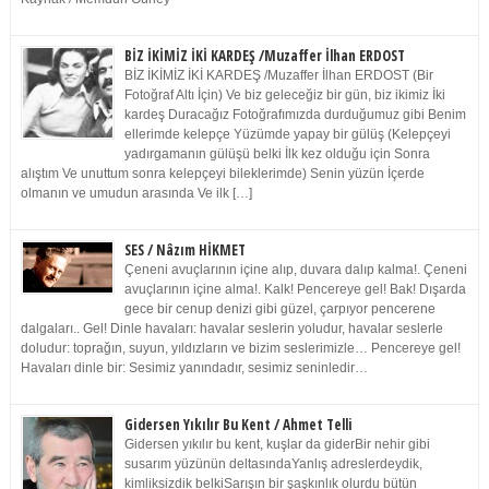
BİZ İKİMİZ İKİ KARDEŞ /Muzaffer İlhan ERDOST
BİZ İKİMİZ İKİ KARDEŞ /Muzaffer İlhan ERDOST (Bir
Fotoğraf Altı İçin) Ve biz geleceğiz bir gün, biz ikimiz İki
kardeş Duracağız Fotoğrafımızda durduğumuz gibi Benim
ellerimde kelepçe Yüzümde yapay bir gülüş (Kelepçeyi
yadırgamanın gülüşü belki İlk kez olduğu için Sonra
alıştım Ve unuttum sonra kelepçeyi bileklerimde) Senin yüzün İçerde
olmanın ve umudun arasında Ve ilk […]
SES / Nâzım HİKMET
Çeneni avuçlarının içine alıp, duvara dalıp kalma!. Çeneni
avuçlarının içine alma!. Kalk! Pencereye gel! Bak! Dışarda
gece bir cenup denizi gibi güzel, çarpıyor pencerene
dalgaları.. Gel! Dinle havaları: havalar seslerin yoludur, havalar seslerle
doludur: toprağın, suyun, yıldızların ve bizim seslerimizle… Pencereye gel!
Havaları dinle bir: Sesimiz yanındadır, sesimiz seninledir…
Gidersen Yıkılır Bu Kent / Ahmet Telli
Gidersen yıkılır bu kent, kuşlar da giderBir nehir gibi
susarım yüzünün deltasındaYanlış adreslerdeydik,
kimliksizdik belkiSarışın bir şaşkınlık olurdu bütün