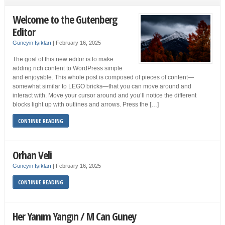
Welcome to the Gutenberg
Editor
Güneyin Işıkları
|
February 16, 2025
The goal of this new editor is to make
adding rich content to WordPress simple
and enjoyable. This whole post is composed of pieces of content—
somewhat similar to LEGO bricks—that you can move around and
interact with. Move your cursor around and you’ll notice the different
blocks light up with outlines and arrows. Press the […]
CONTINUE READING
Orhan Veli
Güneyin Işıkları
|
February 16, 2025
CONTINUE READING
Her Yanım Yangın / M Can Guney