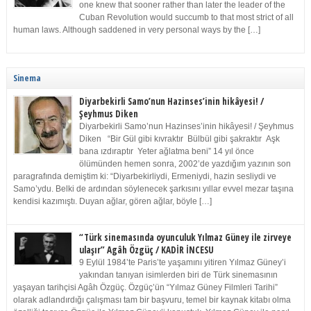
one knew that sooner rather than later the leader of the
Cuban Revolution would succumb to that most strict of all
human laws. Although saddened in very personal ways by the […]
Sinema
Diyarbekirli Samo’nun Hazinses’inin hikâyesi! /
Şeyhmus Diken
Diyarbekirli Samo’nun Hazinses’inin hikâyesi! / Şeyhmus
Diken “Bir Gül gibi kıvraktır Bülbül gibi şakraktır Aşk
bana ızdıraptır Yeter ağlatma beni” 14 yıl önce
ölümünden hemen sonra, 2002’de yazdığım yazının son
paragrafında demiştim ki: “Diyarbekirliydi, Ermeniydi, hazin sesliydi ve
Samo’ydu. Belki de ardından söylenecek şarkısını yıllar evvel mezar taşına
kendisi kazımıştı. Duyan ağlar, gören ağlar, böyle […]
“Türk sinemasında oyunculuk Yılmaz Güney ile zirveye
ulaşır” Agâh Özgüç / KADİR İNCESU
9 Eylül 1984’te Paris’te yaşamını yitiren Yılmaz Güney’i
yakından tanıyan isimlerden biri de Türk sinemasının
yaşayan tarihçisi Agâh Özgüç. Özgüç’ün “Yılmaz Güney Filmleri Tarihi”
olarak adlandırdığı çalışması tam bir başvuru, temel bir kaynak kitabı olma