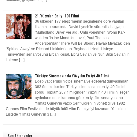
anlatırım, geliyorum.” […]
21. Yüzyılın En İyi 100 Filmi
36 ülkeden 177 eleştirmenin seçimlerine göre yapılan
listenin ilk sırasında David Lynch’in sürrealist başyapıtı
‘Mulholland Drive’ yer aldı. Ünlü yönetmeni Wong Kar-
wai’den ‘In the Mood for Love’, Paul Thomas
Anderson’dan ‘There Will Be Blood’, Hayao Miyazaki’den
‘Spirited Away’ ve Richard Linklater’dan ‘Boyhood’ izledi. Listeye
Türkiye’den senaryosunu Ercan Kesal, Ebru Ceylan ve Nuri Bilgi Ceylan’ın
kaleme […]
Türkiye Sinemasında Yüzyılın En İyi 40 Filmi
Edebiyat dergisi Notos sinema ve edebiyat dünyasından
383 önemli ismine Türkiye sinemasının en iyi 40 filmini
sordu. Toplam 287 film içinden ‘Yüzyılın 40 Filmi’ni seçen
aydınların ortak kararına göre en iyi film senaryosunu
Yılmaz Güney’in yazıp Şerif Gören’in yönettiği ve 1982
Cannes Film Festival’inde büyük ödül Altın Palmiye’yi kazanan ‘Yol’ oldu.
Listede Yılmaz Güney’in 3 […]
Son Eklenenler