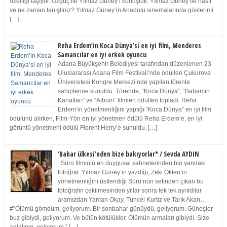
özelliği taşıyor. Özgüç ile Yılmaz Güney’i konuştuk. Yılmaz Güney ile nasıl
ve ne zaman tanıştınız? Yılmaz Güney’in Anadolu sinemalarında gösterimi
[…]
Reha Erdem’in Koca Dünya’si en iyi film, Menderes
Samancılar en iyi erkek oyuncu
Adana Büyükşehir Belediyesi tarafından düzenlenen 23.
Uluslararası Adana Film Festivali’nde ödüllen Çukurova
Üniversitesi Kongre Merkezi’nde yapılan törenle
sahiplerine sunuldu. Törende, “Koca Dünya”, “Babamın
Kanatları” ve “Albüm” filmleri ödülleri topladı. Reha
Erdem’in yönetmenliğini yaptığı “Koca Dünya” en iyi film
ödülünü alırken, Film-Yön en iyi yönetmen ödülü Reha Erdem’e, en iyi
görüntü yönetmeni ödülü Florent Herry’e sunuldu. […]
‘Bahar ülkesi’nden bize bakıyorlar* / Sevda AYDIN
Sürü filminin en duygusal sahnelerinden biri yandaki
fotoğraf. Yılmaz Güney’in yazdığı, Zeki Ökten’in
yönetmenliğini üstlendiği Sürü’nün setinden çıkan bu
fotoğrafın çekilmesinden yıllar sonra tek tek ayrıldılar
aramızdan Yaman Okay, Tuncel Kurtiz ve Tarık Akan…
#”Ölümü gömdüm, geliyorum. Bir sonbahar günüydü, geliyorum. Güneşler
buz gibiydi, geliyorum. Ve bütün kötülükler. Ölümün armaları gibiydi. Size