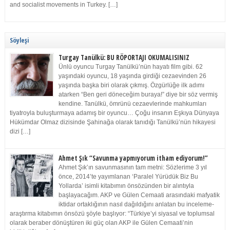
and socialist movements in Turkey. […]
Söyleşi
Turgay Tanülkü: BU RÖPORTAJI OKUMALISINIZ
Ünlü oyuncu Turgay Tanülkü’nün hayatı film gibi. 62
yaşındaki oyuncu, 18 yaşında girdiği cezaevinden 26
yaşında başka biri olarak çıkmış. Özgürlüğe ilk adımı
atarken “Ben geri döneceğim buraya!” diye bir söz vermiş
kendine. Tanülkü, ömrünü cezaevlerinde mahkumları
tiyatroyla buluşturmaya adamış bir oyuncu… Çoğu insanın Eşkıya Dünyaya
Hükümdar Olmaz dizisinde Şahinağa olarak tanıdığı Tanülkü’nün hikayesi
dizi […]
Ahmet Şık “Savunma yapmıyorum itham ediyorum!”
Ahmet Şık’ın savunmasının tam metni: Sözlerime 3 yıl
önce, 2014’te yayımlanan ‘Paralel Yürüdük Biz Bu
Yollarda’ isimli kitabımın önsözünden bir alıntıyla
başlayacağım. AKP ve Gülen Cemaati arasındaki mafyatik
iktidar ortaklığının nasıl dağıldığını anlatan bu inceleme-
araştırma kitabımın önsözü şöyle başlıyor: “Türkiye’yi siyasal ve toplumsal
olarak beraber dönüştüren iki güç olan AKP ile Gülen Cemaati’nin