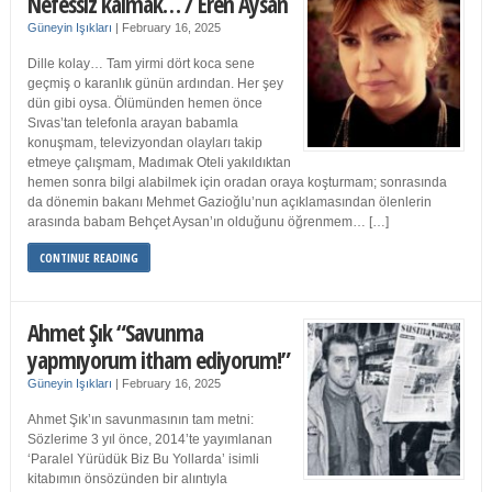
Nefessiz kalmak… / Eren Aysan
Güneyin Işıkları
|
February 16, 2025
Dille kolay… Tam yirmi dört koca sene
geçmiş o karanlık günün ardından. Her şey
dün gibi oysa. Ölümünden hemen önce
Sıvas’tan telefonla arayan babamla
konuşmam, televizyondan olayları takip
etmeye çalışmam, Madımak Oteli yakıldıktan
hemen sonra bilgi alabilmek için oradan oraya koşturmam; sonrasında
da dönemin bakanı Mehmet Gazioğlu’nun açıklamasından ölenlerin
arasında babam Behçet Aysan’ın olduğunu öğrenmem… […]
CONTINUE READING
Ahmet Şık “Savunma
yapmıyorum itham ediyorum!”
Güneyin Işıkları
|
February 16, 2025
Ahmet Şık’ın savunmasının tam metni:
Sözlerime 3 yıl önce, 2014’te yayımlanan
‘Paralel Yürüdük Biz Bu Yollarda’ isimli
kitabımın önsözünden bir alıntıyla