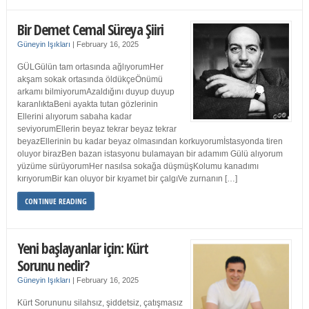
Bir Demet Cemal Süreya Şiiri
Güneyin Işıkları
|
February 16, 2025
GÜLGülün tam ortasında ağlıyorumHer
akşam sokak ortasında öldükçeÖnümü
arkamı bilmiyorumAzaldığını duyup duyup
karanlıktaBeni ayakta tutan gözlerinin
Ellerini alıyorum sabaha kadar
seviyorumEllerin beyaz tekrar beyaz tekrar
beyazEllerinin bu kadar beyaz olmasından korkuyorumİstasyonda tiren
oluyor birazBen bazan istasyonu bulamayan bir adamım Gülü alıyorum
yüzüme sürüyorumHer nasılsa sokağa düşmüşKolumu kanadımı
kırıyorumBir kan oluyor bir kıyamet bir çalgıVe zurnanın […]
CONTINUE READING
Yeni başlayanlar için: Kürt
Sorunu nedir?
Güneyin Işıkları
|
February 16, 2025
Kürt Sorununu silahsız, şiddetsiz, çatışmasız