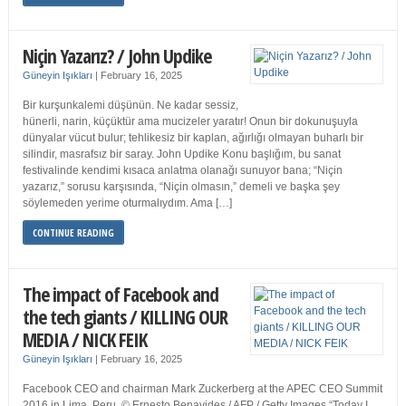
Niçin Yazarız? / John Updike
Güneyin Işıkları
|
February 16, 2025
Bir kurşunkalemi düşünün. Ne kadar sessiz,
hünerli, narin, küçüktür ama mucizeler yaratır! Onun bir dokunuşuyla
dünyalar vücut bulur; tehlikesiz bir kaplan, ağırlığı olmayan buharlı bir
silindir, masrafsız bir saray. John Updike Konu başlığım, bu sanat
festivalinde kendimi kısaca anlatma olanağı sunuyor bana; “Niçin
yazarız,” sorusu karşısında, “Niçin olmasın,” demeli ve başka şey
söylemeden yerime oturmalıydım. Ama […]
CONTINUE READING
The impact of Facebook and
the tech giants / KILLING OUR
MEDIA / NICK FEIK
Güneyin Işıkları
|
February 16, 2025
Facebook CEO and chairman Mark Zuckerberg at the APEC CEO Summit
2016 in Lima, Peru. © Ernesto Benavides / AFP / Getty Images “Today I