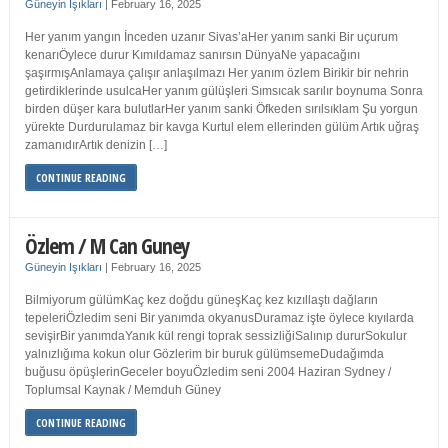
Güneyin Işıkları
|
February 16, 2025
Her yanım yangın İnceden uzanır Sivas’aHer yanım sanki Bir uçurum
kenarıÖylece durur Kımıldamaz sanırsın DünyaNe yapacağını
şaşırmışAnlamaya çalışır anlaşılmazı Her yanım özlem Birikir bir nehrin
getirdiklerinde usulcaHer yanım gülüşleri Sımsıcak sarılır boynuma Sonra
birden düşer kara bulutlarHer yanım sanki Öfkeden sırılsıklam Şu yorgun
yürekte Durdurulamaz bir kavga Kurtul elem ellerinden gülüm Artık uğraş
zamanıdırArtık denizin […]
CONTINUE READING
Özlem / M Can Guney
Güneyin Işıkları
|
February 16, 2025
Bilmiyorum gülümKaç kez doğdu güneşKaç kez kızıllaştı dağların
tepeleriÖzledim seni Bir yanımda okyanusDuramaz işte öylece kıyılarda
sevişirBir yanımdaYanık kül rengi toprak sessizliğiSalınıp dururSokulur
yalnızlığıma kokun olur Gözlerim bir buruk gülümsemeDudağımda
buğusu öpüşlerinGeceler boyuÖzledim seni 2004 Haziran Sydney /
Toplumsal Kaynak / Memduh Güney
CONTINUE READING