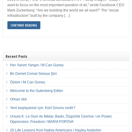
want to focus on the most important question of all,” wrote Facebook CEO
Mark Zuckerberg. “Are we building the world we all want?” The “social
infrastructure” built by the company […]
CONTINUE READING
Recent Posts
Her Yanım Yangın / M Can Guney
Bir Demet Cemal Süreya Şiiri
Özlem / M Can Guney
Welcome to the Gutenberg Editor
Orhan Veli
Yeni başlayanlar için: Kürt Sorunu nedir?
Ursula K. Le Guin ile İktidar, Baskı, Özgürlük Üzerine / on Power,
Oppression, Freedom / MARIA POPOVA
20 Life Lessons from Native Americans / Hayley Anderton