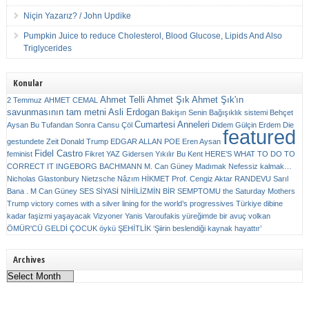
Niçin Yazarız? / John Updike
Pumpkin Juice to reduce Cholesterol, Blood Glucose, Lipids And Also
Triglycerides
Konular
Ahmet Telli
Ahmet Şık
Ahmet Şık'ın
2 Temmuz
AHMET CEMAL
savunmasının tam metni
Asli Erdogan
Bakişın Senin
Bağışıklık sistemi
Behçet
Cumartesi Anneleri
Aysan
Bu Tufandan Sonra
Cansu Çöl
Didem Gülçin Erdem
Die
featured
gestundete Zeit
Donald Trump
EDGAR ALLAN POE
Eren Aysan
Fidel Castro
feminist
Fikret YAZ
Gidersen Yıkılır Bu Kent
HERE’S WHAT TO DO TO
CORRECT IT
INGEBORG BACHMANN
M. Can Güney
Madımak
Nefessiz kalmak…
Nicholas Glastonbury
Nietzsche
Nâzım HİKMET
Prof. Cengiz Aktar
RANDEVU
Sarıl
Bana . M Can Güney
SES
SİYASİ NİHİLİZMİN BİR SEMPTOMU
the Saturday Mothers
Trump victory comes with a silver lining for the world’s progressives
Türkiye dibine
kadar faşizmi yaşayacak
Vizyoner
Yanis Varoufakis
yüreğimde bir avuç volkan
ÖMÜR'CÜ GELDİ ÇOCUK
öykü
ŞEHİTLİK
‘Şiirin beslendiği kaynak hayattır’
Archives
Archives