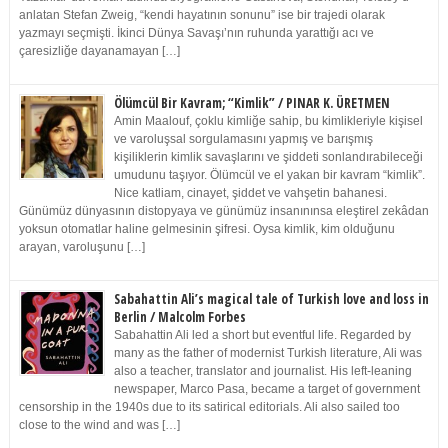
anlatan Stefan Zweig, “kendi hayatının sonunu” ise bir trajedi olarak
yazmayı seçmişti. İkinci Dünya Savaşı’nın ruhunda yarattığı acı ve
çaresizliğe dayanamayan […]
Ölümcül Bir Kavram; “Kimlik” / PINAR K. ÜRETMEN
Amin Maalouf, çoklu kimliğe sahip, bu kimlikleriyle kişisel
ve varoluşsal sorgulamasını yapmış ve barışmış
kişiliklerin kimlik savaşlarını ve şiddeti sonlandırabileceği
umudunu taşıyor. Ölümcül ve el yakan bir kavram “kimlik”.
Nice katliam, cinayet, şiddet ve vahşetin bahanesi.
Günümüz dünyasının distopyaya ve günümüz insanınınsa eleştirel zekâdan
yoksun otomatlar haline gelmesinin şifresi. Oysa kimlik, kim olduğunu
arayan, varoluşunu […]
Sabahattin Ali’s magical tale of Turkish love and loss in
Berlin / Malcolm Forbes
Sabahattin Ali led a short but eventful life. Regarded by
many as the father of modernist Turkish literature, Ali was
also a teacher, translator and journalist. His left-leaning
newspaper, Marco Pasa, became a target of government
censorship in the 1940s due to its satirical editorials. Ali also sailed too
close to the wind and was […]