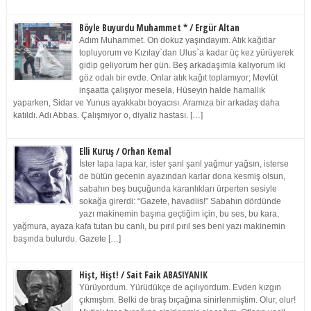
Böyle Buyurdu Muhammet * / Ergür Altan
Adım Muhammet. On dokuz yaşındayım. Atık kağıtlar
topluyorum ve Kızılay`dan Ulus`a kadar üç kez yürüyerek
gidip geliyorum her gün. Beş arkadaşımla kalıyorum iki
göz odalı bir evde. Onlar atık kağıt toplamıyor; Mevlüt
inşaatta çalışıyor mesela, Hüseyin halde hamallık
yaparken, Sidar ve Yunus ayakkabı boyacısı. Aramıza bir arkadaş daha
katıldı. Adı Abbas. Çalışmıyor o, diyaliz hastası. […]
Elli Kuruş / Orhan Kemal
İster lapa lapa kar, ister şarıl şarıl yağmur yağsın, isterse
de bütün gecenin ayazından karlar dona kesmiş olsun,
sabahın beş buçuğunda karanlıkları ürperten sesiyle
sokağa girerdi: “Gazete, havadiis!” Sabahın dördünde
yazı makinemin başına geçtiğim için, bu ses, bu kara,
yağmura, ayaza kafa tutan bu canlı, bu pırıl pırıl ses beni yazı makinemin
başında bulurdu. Gazete […]
Hişt, Hişt! / Sait Faik ABASIYANIK
Yürüyordum. Yürüdükçe de açılıyordum. Evden kızgın
çıkmıştım. Belki de tıraş bıçağına sinirlenmiştim. Olur, olur!