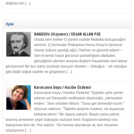
değmez bir […]
Öykü
RANDEVU (Vizyoner) / EDGAR ALLAN POE
Orada beni bekle! O yankılı vadide Mutlaka buluşacağım
seninle. (Chichester Piskoposu Henry King’in karısının
ölümü üstüne yazdığı ağıt.) Talihsiz ve gizemli adam! –
Sen ki kendi hayal gücünün parlaklığıyla afalladın,
gençliğinin alevleri arasına düştün! Hayalimde seni tekrar
görüyorum! Bir kez daha önümde duruyor siluetin! – Olduğun – ah olduğun
gibi değil soğuk vadide ve gölgelerin […]
Karıncanın boyu / Hasibe Özdemir
Karıncanın boyu / Hasibe Özdemir “Şişirdin içimi yemin
ederim ya! Deseydin methiyeler düzeceğiz, çıkmazdım
evden.” Sesi sinirden titriyor. “Sana gel demedim kızım.”
diyorum sakince. “Takıldın peşime madem, ne duyarsan
katlanacaksın.” Bir sigara yakıyor. Başını yana yatırıp,
bezmiş annelerin yılgın bakışıyla süzüyor beni. Kaşlarımı kaldırıp ona
bakıyorum ben de. Pes ediyor. “Git nereye atacaksan at, ben mezeleri
söylüyorum […]