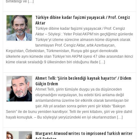
birlikteliği ve […]
Türkiye dibine kadar faşizmi yaşayacak / Prof. Cengiz
Aktar
Türkiye dibine kadar faşizmi yaşayacak / Prof. Cengiz
Aktar – Söyleşi : Yeter Polat AKPM’nin geçtiğimiz günlerde
Türkiye’yi izleme sürecine almasını küme düşmek olarak
tanımlayan Prof. Cengiz Aktar, artık Azerbaycan,
Kırgızistan, Özbekistan, Türkmenistan, Rusya gibi gayri demokratik
ülkelerle aynı kümede olan Türkiye’nin AKPM üyesi 47 ülke arasından ikinci
küme olarak sıraladığı 9 ülkesinden biri olduğunu ifade […]
Ahmet Telli: ‘Şiirin beslendiği kaynak hayattır’ / Didem
Gülçin Erdem
Ahmet Telli, şiirin tümüyle duygu ya da düşünceden
oluşmadığını vurgulayan, bu edebi türü anlama değil
anlamlandırma üzerine bir etkinlik olarak tanımlayan bir
şair. Altı yıl aradan sonra gelen yeni şiir kitabı “Bakışın
Senin” ile de bunu yeniden kanıtlıyor. Telli ile yeni kitabını, şiiri ve şiire dahil
hayatı konuştuk. – Bu söyleşiyi yeryüzündeki en iyi okurlarınızdan […]
Margaret Atwood writes to imprisoned Turkish writer