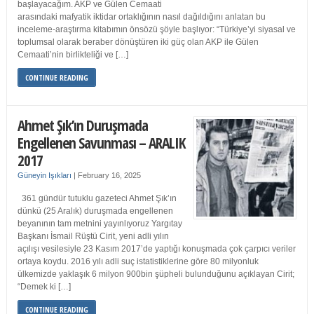
başlayacağım. AKP ve Gülen Cemaati
arasındaki mafyatik iktidar ortaklığının nasıl dağıldığını anlatan bu
inceleme-araştırma kitabımın önsözü şöyle başlıyor: “Türkiye’yi siyasal ve
toplumsal olarak beraber dönüştüren iki güç olan AKP ile Gülen
Cemaati’nin birlikteliği ve […]
CONTINUE READING
Ahmet Şık’ın Duruşmada
Engellenen Savunması – ARALIK
2017
Güneyin Işıkları
|
February 16, 2025
361 gündür tutuklu gazeteci Ahmet Şık’ın
dünkü (25 Aralık) duruşmada engellenen
beyanının tam metnini yayınlıyoruz Yargıtay
Başkanı İsmail Rüştü Cirit, yeni adli yılın
açılışı vesilesiyle 23 Kasım 2017’de yaptığı konuşmada çok çarpıcı veriler
ortaya koydu. 2016 yılı adli suç istatistiklerine göre 80 milyonluk
ülkemizde yaklaşık 6 milyon 900bin şüpheli bulunduğunu açıklayan Cirit;
“Demek ki […]
CONTINUE READING