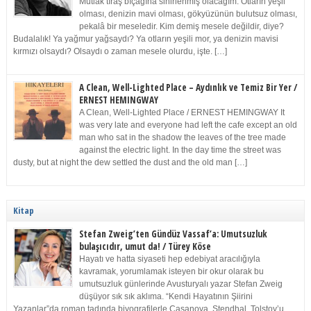
Mutlak tıraş bıçağına sinirlenmiş olacağım. Otların yeşil
olması, denizin mavi olması, gökyüzünün bulutsuz olması,
pekalâ bir meseledir. Kim demiş mesele değildir, diye?
Budalalık! Ya yağmur yağsaydı? Ya otların yeşili mor, ya denizin mavisi
kırmızı olsaydı? Olsaydı o zaman mesele olurdu, işte. […]
A Clean, Well-Lighted Place – Aydınlık ve Temiz Bir Yer /
ERNEST HEMINGWAY
A Clean, Well-Lighted Place / ERNEST HEMINGWAY It
was very late and everyone had left the cafe except an old
man who sat in the shadow the leaves of the tree made
against the electric light. In the day time the street was
dusty, but at night the dew settled the dust and the old man […]
Kitap
Stefan Zweig’ten Gündüz Vassaf’a: Umutsuzluk
bulaşıcıdır, umut da! / Türey Köse
Hayatı ve hatta siyaseti hep edebiyat aracılığıyla
kavramak, yorumlamak isteyen bir okur olarak bu
umutsuzluk günlerinde Avusturyalı yazar Stefan Zweig
düşüyor sık sık aklıma. “Kendi Hayatının Şiirini
Yazanlar”da roman tadında biyografilerle Casanova, Stendhal, Tolstoy’u