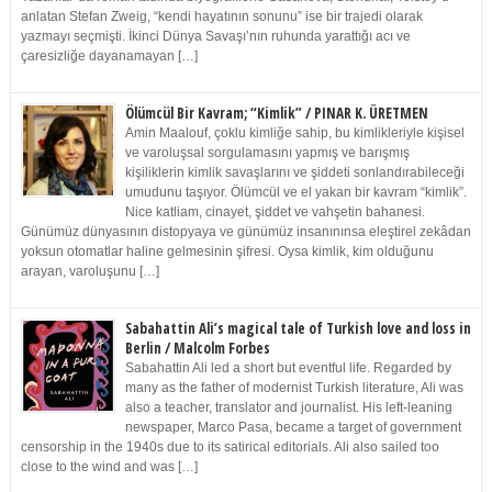
anlatan Stefan Zweig, “kendi hayatının sonunu” ise bir trajedi olarak
yazmayı seçmişti. İkinci Dünya Savaşı’nın ruhunda yarattığı acı ve
çaresizliğe dayanamayan […]
Ölümcül Bir Kavram; “Kimlik” / PINAR K. ÜRETMEN
Amin Maalouf, çoklu kimliğe sahip, bu kimlikleriyle kişisel
ve varoluşsal sorgulamasını yapmış ve barışmış
kişiliklerin kimlik savaşlarını ve şiddeti sonlandırabileceği
umudunu taşıyor. Ölümcül ve el yakan bir kavram “kimlik”.
Nice katliam, cinayet, şiddet ve vahşetin bahanesi.
Günümüz dünyasının distopyaya ve günümüz insanınınsa eleştirel zekâdan
yoksun otomatlar haline gelmesinin şifresi. Oysa kimlik, kim olduğunu
arayan, varoluşunu […]
Sabahattin Ali’s magical tale of Turkish love and loss in
Berlin / Malcolm Forbes
Sabahattin Ali led a short but eventful life. Regarded by
many as the father of modernist Turkish literature, Ali was
also a teacher, translator and journalist. His left-leaning
newspaper, Marco Pasa, became a target of government
censorship in the 1940s due to its satirical editorials. Ali also sailed too
close to the wind and was […]