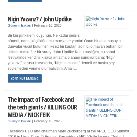
Niçin Yazarız? / John Updike
Güneyin Işıkları
|
February 16, 2025
Bir kurşunkalemi düşünün. Ne kadar sessiz,
hünerli, narin, küçüktür ama mucizeler yaratır! Onun bir dokunuşuyla
dünyalar vücut bulur; tehlikesiz bir kaplan, ağırlığı olmayan buharlı bir
silindir, masrafsız bir saray. John Updike Konu başlığım, bu sanat
festivalinde kendimi kısaca anlatma olanağı sunuyor bana; “Niçin
yazarız,” sorusu karşısında, “Niçin olmasın,” demeli ve başka şey
söylemeden yerime oturmalıydım. Ama […]
CONTINUE READING
The impact of Facebook and
the tech giants / KILLING OUR
MEDIA / NICK FEIK
Güneyin Işıkları
|
February 16, 2025
Facebook CEO and chairman Mark Zuckerberg at the APEC CEO Summit
2016 in Lima, Peru. © Ernesto Benavides / AFP / Getty Images “Today I