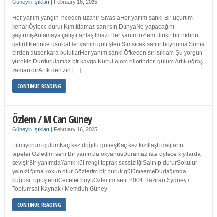
Güneyin Işıkları
|
February 16, 2025
Her yanım yangın İnceden uzanır Sivas’aHer yanım sanki Bir uçurum
kenarıÖylece durur Kımıldamaz sanırsın DünyaNe yapacağını
şaşırmışAnlamaya çalışır anlaşılmazı Her yanım özlem Birikir bir nehrin
getirdiklerinde usulcaHer yanım gülüşleri Sımsıcak sarılır boynuma Sonra
birden düşer kara bulutlarHer yanım sanki Öfkeden sırılsıklam Şu yorgun
yürekte Durdurulamaz bir kavga Kurtul elem ellerinden gülüm Artık uğraş
zamanıdırArtık denizin […]
CONTINUE READING
Özlem / M Can Guney
Güneyin Işıkları
|
February 16, 2025
Bilmiyorum gülümKaç kez doğdu güneşKaç kez kızıllaştı dağların
tepeleriÖzledim seni Bir yanımda okyanusDuramaz işte öylece kıyılarda
sevişirBir yanımdaYanık kül rengi toprak sessizliğiSalınıp dururSokulur
yalnızlığıma kokun olur Gözlerim bir buruk gülümsemeDudağımda
buğusu öpüşlerinGeceler boyuÖzledim seni 2004 Haziran Sydney /
Toplumsal Kaynak / Memduh Güney
CONTINUE READING