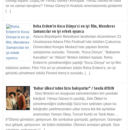
özelliği taşıyor. Özgüç ile Yılmaz Güney’i konuştuk. Yılmaz Güney ile nasıl
ve ne zaman tanıştınız? Yılmaz Güney’in Anadolu sinemalarında gösterimi
[…]
Reha Erdem’in Koca Dünya’si en iyi film, Menderes
Samancılar en iyi erkek oyuncu
Adana Büyükşehir Belediyesi tarafından düzenlenen 23.
Uluslararası Adana Film Festivali’nde ödüllen Çukurova
Üniversitesi Kongre Merkezi’nde yapılan törenle
sahiplerine sunuldu. Törende, “Koca Dünya”, “Babamın
Kanatları” ve “Albüm” filmleri ödülleri topladı. Reha
Erdem’in yönetmenliğini yaptığı “Koca Dünya” en iyi film
ödülünü alırken, Film-Yön en iyi yönetmen ödülü Reha Erdem’e, en iyi
görüntü yönetmeni ödülü Florent Herry’e sunuldu. […]
‘Bahar ülkesi’nden bize bakıyorlar* / Sevda AYDIN
Sürü filminin en duygusal sahnelerinden biri yandaki
fotoğraf. Yılmaz Güney’in yazdığı, Zeki Ökten’in
yönetmenliğini üstlendiği Sürü’nün setinden çıkan bu
fotoğrafın çekilmesinden yıllar sonra tek tek ayrıldılar
aramızdan Yaman Okay, Tuncel Kurtiz ve Tarık Akan…
#”Ölümü gömdüm, geliyorum. Bir sonbahar günüydü, geliyorum. Güneşler
buz gibiydi, geliyorum. Ve bütün kötülükler. Ölümün armaları gibiydi. Size