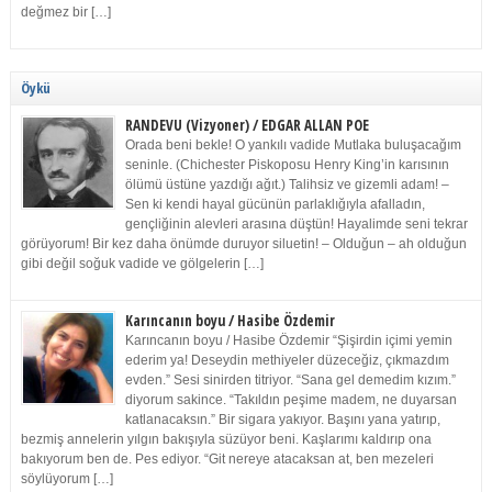
değmez bir […]
Öykü
RANDEVU (Vizyoner) / EDGAR ALLAN POE
Orada beni bekle! O yankılı vadide Mutlaka buluşacağım
seninle. (Chichester Piskoposu Henry King’in karısının
ölümü üstüne yazdığı ağıt.) Talihsiz ve gizemli adam! –
Sen ki kendi hayal gücünün parlaklığıyla afalladın,
gençliğinin alevleri arasına düştün! Hayalimde seni tekrar
görüyorum! Bir kez daha önümde duruyor siluetin! – Olduğun – ah olduğun
gibi değil soğuk vadide ve gölgelerin […]
Karıncanın boyu / Hasibe Özdemir
Karıncanın boyu / Hasibe Özdemir “Şişirdin içimi yemin
ederim ya! Deseydin methiyeler düzeceğiz, çıkmazdım
evden.” Sesi sinirden titriyor. “Sana gel demedim kızım.”
diyorum sakince. “Takıldın peşime madem, ne duyarsan
katlanacaksın.” Bir sigara yakıyor. Başını yana yatırıp,
bezmiş annelerin yılgın bakışıyla süzüyor beni. Kaşlarımı kaldırıp ona
bakıyorum ben de. Pes ediyor. “Git nereye atacaksan at, ben mezeleri
söylüyorum […]