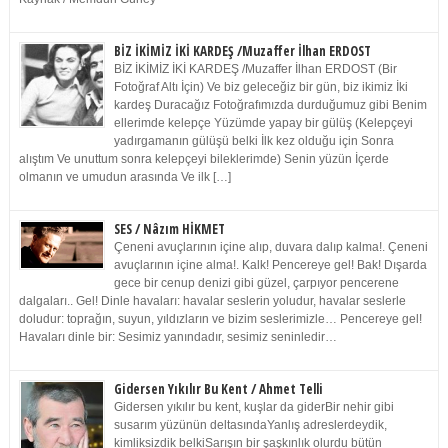
BİZ İKİMİZ İKİ KARDEŞ /Muzaffer İlhan ERDOST
BİZ İKİMİZ İKİ KARDEŞ /Muzaffer İlhan ERDOST (Bir
Fotoğraf Altı İçin) Ve biz geleceğiz bir gün, biz ikimiz İki
kardeş Duracağız Fotoğrafımızda durduğumuz gibi Benim
ellerimde kelepçe Yüzümde yapay bir gülüş (Kelepçeyi
yadırgamanın gülüşü belki İlk kez olduğu için Sonra
alıştım Ve unuttum sonra kelepçeyi bileklerimde) Senin yüzün İçerde
olmanın ve umudun arasında Ve ilk […]
SES / Nâzım HİKMET
Çeneni avuçlarının içine alıp, duvara dalıp kalma!. Çeneni
avuçlarının içine alma!. Kalk! Pencereye gel! Bak! Dışarda
gece bir cenup denizi gibi güzel, çarpıyor pencerene
dalgaları.. Gel! Dinle havaları: havalar seslerin yoludur, havalar seslerle
doludur: toprağın, suyun, yıldızların ve bizim seslerimizle… Pencereye gel!
Havaları dinle bir: Sesimiz yanındadır, sesimiz seninledir…
Gidersen Yıkılır Bu Kent / Ahmet Telli
Gidersen yıkılır bu kent, kuşlar da giderBir nehir gibi
susarım yüzünün deltasındaYanlış adreslerdeydik,
kimliksizdik belkiSarışın bir şaşkınlık olurdu bütün