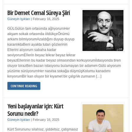
Bir Demet Cemal Süreya Şiiri
Güneyin Işıkları
|
February 16, 2025
GÜLGülün tam ortasında ağlıyorumHer
akşam sokak ortasında öldükçeÖnümü
arkamı bilmiyorumAzaldığını duyup duyup
karanlıktaBeni ayakta tutan gözlerinin
Ellerini alıyorum sabaha kadar
seviyorumEllerin beyaz tekrar beyaz tekrar
beyazEllerinin bu kadar beyaz olmasından korkuyorumİstasyonda tiren
oluyor birazBen bazan istasyonu bulamayan bir adamım Gülü alıyorum
yüzüme sürüyorumHer nasılsa sokağa düşmüşKolumu kanadımı
kırıyorumBir kan oluyor bir kıyamet bir çalgıVe zurnanın […]
CONTINUE READING
Yeni başlayanlar için: Kürt
Sorunu nedir?
Güneyin Işıkları
|
February 16, 2025
Kürt Sorununu silahsız, şiddetsiz, çatışmasız