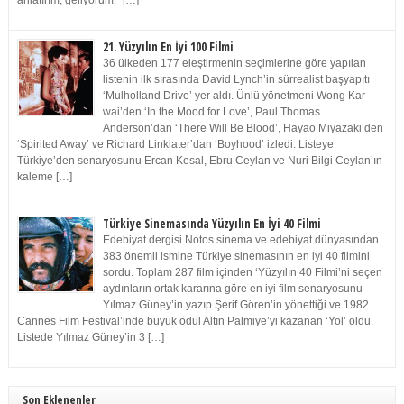
anlatırım, geliyorum.” […]
21. Yüzyılın En İyi 100 Filmi
36 ülkeden 177 eleştirmenin seçimlerine göre yapılan
listenin ilk sırasında David Lynch’in sürrealist başyapıtı
‘Mulholland Drive’ yer aldı. Ünlü yönetmeni Wong Kar-
wai’den ‘In the Mood for Love’, Paul Thomas
Anderson’dan ‘There Will Be Blood’, Hayao Miyazaki’den
‘Spirited Away’ ve Richard Linklater’dan ‘Boyhood’ izledi. Listeye
Türkiye’den senaryosunu Ercan Kesal, Ebru Ceylan ve Nuri Bilgi Ceylan’ın
kaleme […]
Türkiye Sinemasında Yüzyılın En İyi 40 Filmi
Edebiyat dergisi Notos sinema ve edebiyat dünyasından
383 önemli ismine Türkiye sinemasının en iyi 40 filmini
sordu. Toplam 287 film içinden ‘Yüzyılın 40 Filmi’ni seçen
aydınların ortak kararına göre en iyi film senaryosunu
Yılmaz Güney’in yazıp Şerif Gören’in yönettiği ve 1982
Cannes Film Festival’inde büyük ödül Altın Palmiye’yi kazanan ‘Yol’ oldu.
Listede Yılmaz Güney’in 3 […]
Son Eklenenler