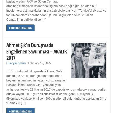
başlayacağım. AKP ve Gülen Cemaati
arasındaki mafyatik iktidar ortaklığının nasıl dağıldığını anlatan bu
inceleme-araştırma kitabımın önsözü şöyle başlıyor: “Türkiye’yi siyasal ve
toplumsal olarak beraber dönüştüren iki güç olan AKP ile Gülen
Cemaati’nin birlikteliği ve […]
CONTINUE READING
Ahmet Şık’ın Duruşmada
Engellenen Savunması – ARALIK
2017
Güneyin Işıkları
|
February 16, 2025
361 gündür tutuklu gazeteci Ahmet Şık’ın
dünkü (25 Aralık) duruşmada engellenen
beyanının tam metnini yayınlıyoruz Yargıtay
Başkanı İsmail Rüştü Cirit, yeni adli yılın
açılışı vesilesiyle 23 Kasım 2017’de yaptığı konuşmada çok çarpıcı veriler
ortaya koydu. 2016 yılı adli suç istatistiklerine göre 80 milyonluk
ülkemizde yaklaşık 6 milyon 900bin şüpheli bulunduğunu açıklayan Cirit;
“Demek ki […]
CONTINUE READING