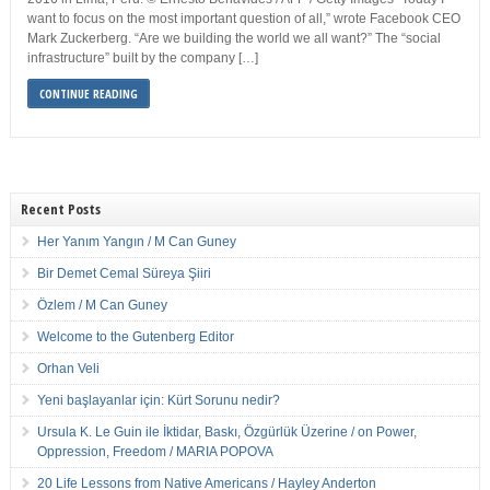
want to focus on the most important question of all,” wrote Facebook CEO
Mark Zuckerberg. “Are we building the world we all want?” The “social
infrastructure” built by the company […]
CONTINUE READING
Recent Posts
Her Yanım Yangın / M Can Guney
Bir Demet Cemal Süreya Şiiri
Özlem / M Can Guney
Welcome to the Gutenberg Editor
Orhan Veli
Yeni başlayanlar için: Kürt Sorunu nedir?
Ursula K. Le Guin ile İktidar, Baskı, Özgürlük Üzerine / on Power,
Oppression, Freedom / MARIA POPOVA
20 Life Lessons from Native Americans / Hayley Anderton