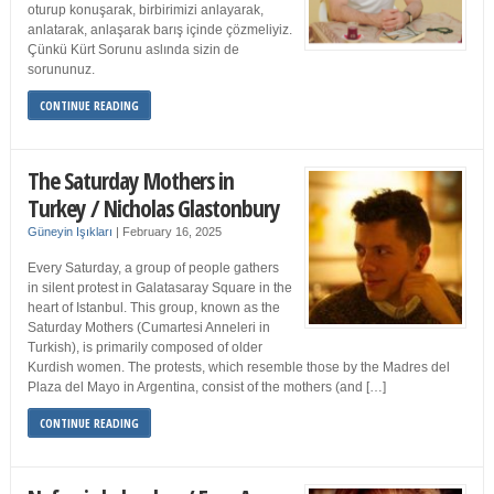
oturup konuşarak, birbirimizi anlayarak,
anlatarak, anlaşarak barış içinde çözmeliyiz.
Çünkü Kürt Sorunu aslında sizin de
sorununuz.
CONTINUE READING
The Saturday Mothers in
Turkey / Nicholas Glastonbury
Güneyin Işıkları
|
February 16, 2025
Every Saturday, a group of people gathers
in silent protest in Galatasaray Square in the
heart of Istanbul. This group, known as the
Saturday Mothers (Cumartesi Anneleri in
Turkish), is primarily composed of older
Kurdish women. The protests, which resemble those by the Madres del
Plaza del Mayo in Argentina, consist of the mothers (and […]
CONTINUE READING