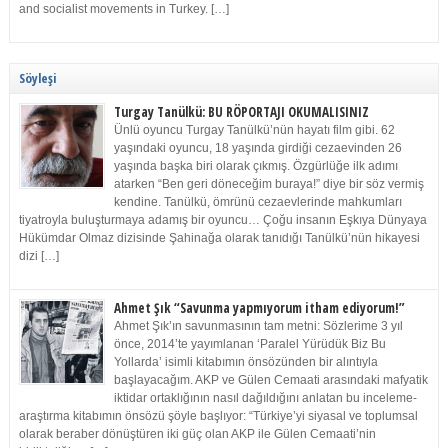
and socialist movements in Turkey. […]
Söyleşi
Turgay Tanülkü: BU RÖPORTAJI OKUMALISINIZ
Ünlü oyuncu Turgay Tanülkü’nün hayatı film gibi. 62
yaşındaki oyuncu, 18 yaşında girdiği cezaevinden 26
yaşında başka biri olarak çıkmış. Özgürlüğe ilk adımı
atarken “Ben geri döneceğim buraya!” diye bir söz vermiş
kendine. Tanülkü, ömrünü cezaevlerinde mahkumları
tiyatroyla buluşturmaya adamış bir oyuncu… Çoğu insanın Eşkıya Dünyaya
Hükümdar Olmaz dizisinde Şahinağa olarak tanıdığı Tanülkü’nün hikayesi
dizi […]
Ahmet Şık “Savunma yapmıyorum itham ediyorum!”
Ahmet Şık’ın savunmasının tam metni: Sözlerime 3 yıl
önce, 2014’te yayımlanan ‘Paralel Yürüdük Biz Bu
Yollarda’ isimli kitabımın önsözünden bir alıntıyla
başlayacağım. AKP ve Gülen Cemaati arasındaki mafyatik
iktidar ortaklığının nasıl dağıldığını anlatan bu inceleme-
araştırma kitabımın önsözü şöyle başlıyor: “Türkiye’yi siyasal ve toplumsal
olarak beraber dönüştüren iki güç olan AKP ile Gülen Cemaati’nin