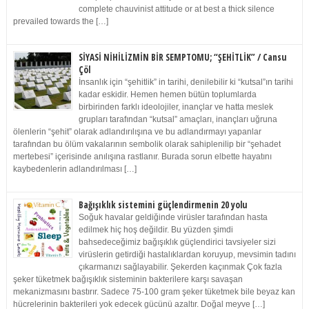
complete chauvinist attitude or at best a thick silence
prevailed towards the […]
SİYASİ NİHİLİZMİN BİR SEMPTOMU; “ŞEHİTLİK” / Cansu
Çöl
İnsanlık için “şehitlik” in tarihi, denilebilir ki “kutsal”ın tarihi
kadar eskidir. Hemen hemen bütün toplumlarda
birbirinden farklı ideolojiler, inançlar ve hatta meslek
grupları tarafından “kutsal” amaçları, inançları uğruna
ölenlerin “şehit” olarak adlandırılışına ve bu adlandırmayı yapanlar
tarafından bu ölüm vakalarının sembolik olarak sahiplenilip bir “şehadet
mertebesi” içerisinde anılışına rastlanır. Burada sorun elbette hayatını
kaybedenlerin adlandırılması […]
Bağışıklık sistemini güçlendirmenin 20 yolu
Soğuk havalar geldiğinde virüsler tarafından hasta
edilmek hiç hoş değildir. Bu yüzden şimdi
bahsedeceğimiz bağışıklık güçlendirici tavsiyeler sizi
virüslerin getirdiği hastalıklardan koruyup, mevsimin tadını
çıkarmanızı sağlayabilir. Şekerden kaçınmak Çok fazla
şeker tüketmek bağışıklık sisteminin bakterilere karşı savaşan
mekanizmasını bastırır. Sadece 75-100 gram şeker tüketmek bile beyaz kan
hücrelerinin bakterileri yok edecek gücünü azaltır. Doğal meyve […]