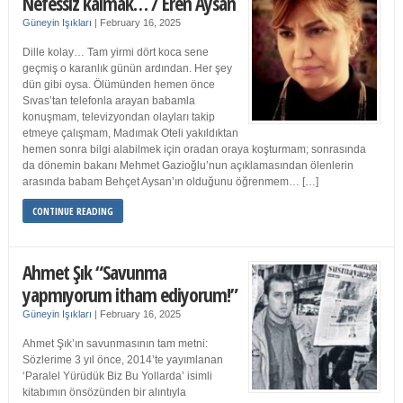
Nefessiz kalmak… / Eren Aysan
Güneyin Işıkları
|
February 16, 2025
Dille kolay… Tam yirmi dört koca sene
geçmiş o karanlık günün ardından. Her şey
dün gibi oysa. Ölümünden hemen önce
Sıvas’tan telefonla arayan babamla
konuşmam, televizyondan olayları takip
etmeye çalışmam, Madımak Oteli yakıldıktan
hemen sonra bilgi alabilmek için oradan oraya koşturmam; sonrasında
da dönemin bakanı Mehmet Gazioğlu’nun açıklamasından ölenlerin
arasında babam Behçet Aysan’ın olduğunu öğrenmem… […]
CONTINUE READING
Ahmet Şık “Savunma
yapmıyorum itham ediyorum!”
Güneyin Işıkları
|
February 16, 2025
Ahmet Şık’ın savunmasının tam metni:
Sözlerime 3 yıl önce, 2014’te yayımlanan
‘Paralel Yürüdük Biz Bu Yollarda’ isimli
kitabımın önsözünden bir alıntıyla