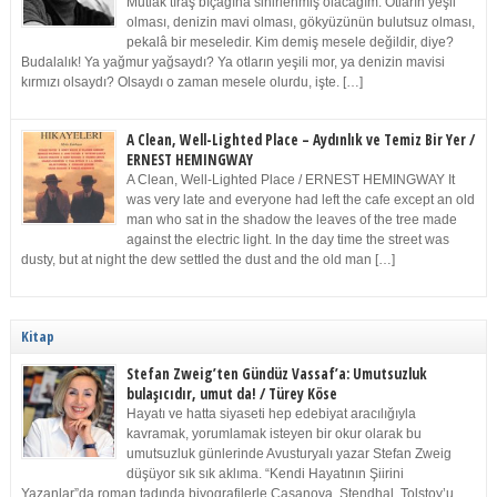
Mutlak tıraş bıçağına sinirlenmiş olacağım. Otların yeşil
olması, denizin mavi olması, gökyüzünün bulutsuz olması,
pekalâ bir meseledir. Kim demiş mesele değildir, diye?
Budalalık! Ya yağmur yağsaydı? Ya otların yeşili mor, ya denizin mavisi
kırmızı olsaydı? Olsaydı o zaman mesele olurdu, işte. […]
A Clean, Well-Lighted Place – Aydınlık ve Temiz Bir Yer /
ERNEST HEMINGWAY
A Clean, Well-Lighted Place / ERNEST HEMINGWAY It
was very late and everyone had left the cafe except an old
man who sat in the shadow the leaves of the tree made
against the electric light. In the day time the street was
dusty, but at night the dew settled the dust and the old man […]
Kitap
Stefan Zweig’ten Gündüz Vassaf’a: Umutsuzluk
bulaşıcıdır, umut da! / Türey Köse
Hayatı ve hatta siyaseti hep edebiyat aracılığıyla
kavramak, yorumlamak isteyen bir okur olarak bu
umutsuzluk günlerinde Avusturyalı yazar Stefan Zweig
düşüyor sık sık aklıma. “Kendi Hayatının Şiirini
Yazanlar”da roman tadında biyografilerle Casanova, Stendhal, Tolstoy’u