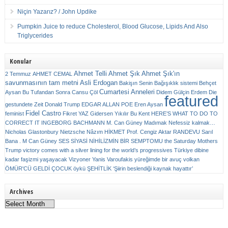
Niçin Yazarız? / John Updike
Pumpkin Juice to reduce Cholesterol, Blood Glucose, Lipids And Also
Triglycerides
Konular
Ahmet Telli
Ahmet Şık
Ahmet Şık'ın
2 Temmuz
AHMET CEMAL
savunmasının tam metni
Asli Erdogan
Bakişın Senin
Bağışıklık sistemi
Behçet
Cumartesi Anneleri
Aysan
Bu Tufandan Sonra
Cansu Çöl
Didem Gülçin Erdem
Die
featured
gestundete Zeit
Donald Trump
EDGAR ALLAN POE
Eren Aysan
Fidel Castro
feminist
Fikret YAZ
Gidersen Yıkılır Bu Kent
HERE’S WHAT TO DO TO
CORRECT IT
INGEBORG BACHMANN
M. Can Güney
Madımak
Nefessiz kalmak…
Nicholas Glastonbury
Nietzsche
Nâzım HİKMET
Prof. Cengiz Aktar
RANDEVU
Sarıl
Bana . M Can Güney
SES
SİYASİ NİHİLİZMİN BİR SEMPTOMU
the Saturday Mothers
Trump victory comes with a silver lining for the world’s progressives
Türkiye dibine
kadar faşizmi yaşayacak
Vizyoner
Yanis Varoufakis
yüreğimde bir avuç volkan
ÖMÜR'CÜ GELDİ ÇOCUK
öykü
ŞEHİTLİK
‘Şiirin beslendiği kaynak hayattır’
Archives
Archives