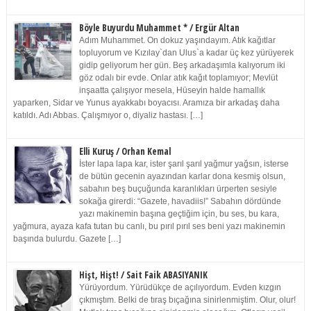
Böyle Buyurdu Muhammet * / Ergür Altan
Adım Muhammet. On dokuz yaşındayım. Atık kağıtlar
topluyorum ve Kızılay`dan Ulus`a kadar üç kez yürüyerek
gidip geliyorum her gün. Beş arkadaşımla kalıyorum iki
göz odalı bir evde. Onlar atık kağıt toplamıyor; Mevlüt
inşaatta çalışıyor mesela, Hüseyin halde hamallık
yaparken, Sidar ve Yunus ayakkabı boyacısı. Aramıza bir arkadaş daha
katıldı. Adı Abbas. Çalışmıyor o, diyaliz hastası. […]
Elli Kuruş / Orhan Kemal
İster lapa lapa kar, ister şarıl şarıl yağmur yağsın, isterse
de bütün gecenin ayazından karlar dona kesmiş olsun,
sabahın beş buçuğunda karanlıkları ürperten sesiyle
sokağa girerdi: “Gazete, havadiis!” Sabahın dördünde
yazı makinemin başına geçtiğim için, bu ses, bu kara,
yağmura, ayaza kafa tutan bu canlı, bu pırıl pırıl ses beni yazı makinemin
başında bulurdu. Gazete […]
Hişt, Hişt! / Sait Faik ABASIYANIK
Yürüyordum. Yürüdükçe de açılıyordum. Evden kızgın
çıkmıştım. Belki de tıraş bıçağına sinirlenmiştim. Olur, olur!