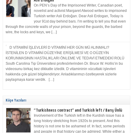
Asli Erdoğan
On PEN’s Day of the Imprisoned Writer, Canadian poet,
novelist and activist Margaret Atwood writes to imprisoned
Turkish writer Asli Erdoğan. Dear Asli Erdogan, Today is
your 91st day behind bars. I’m writing to tell you that even
through the concrete walls of your prison, beyond the guards, the barbed
wire, the locks and keys, we […]
D VİTAMİNİ İŞLEVLERİ D VİTAMİNİ HER GÜN MÜ ALINMALI?
İSTENİLEN D VİTAMİNİ DÜZEYİNE ERİŞİLMESİ VE O DÜZEYİN
KORUNMASININ HASTALIKLARI ÖNLEME VE TEDAVİ ETMEDEKİ ROLÜ
South Carolina Tıp Üniversitesi profesörlerinden Dr. Bruce W. Hollis’in bu
videosunu birkaç kez dikkatle izledik. D vitamininin vücuttaki işlevleri
hakkında çok güzel bilgilendiriyor. Anladıklarımızı özetleyerek sizlerle
paylaşmaya karar verdik. […]
Köşe Yazıları
“Turkishness contract” and Turkish left / Barış Ünlü
Involvement of the Turkish left in the Kurdish issue has a
long history stretching from 1920s to present. And this
history is not one to be ashamed of. In fact, some periods
and people in that history can be admired. While either a