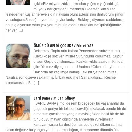
ışıklarBiz mi yalnızdık, durmadan yağmur yağardıÜşür
müydük nar çiçekleri ürperirken Gidersen kim sular
fesleğenleriKuşlar nereye sığınır akşam oluncaSessizliği dinliyorum şimdi
ve soluğunuSustuğun yerde birşeyler kırılıyorBekleyiş diyorum caddelere,
dalıp gidiyorsun Adını yazıyorum bütün otobüs duraklarınaÖpüştüğümüz
her yer […]
ÖMÜR’CÜ GELDİ ÇOCUK ! / Fikret YAZ
Beklemez. Topla arta kalanı Pencereden satıver çocuk …
Kuytu köşe söz verilmişler Süründürür öldürmez. Süpür
gitsen Geç oldu istemez… Küskün yıldız asardım Kırılgan
şiire Yetmez diye geceme.. Unutma ! Çıkın et heybeme…
Bak orda bir kaç imge kalmış Eski bir Şair’den miras.
Nasılsa son dizeye saklanmış. İyi bak eskitme ! Sana kalsın… Resme
ısınmamıştım. Bir […]
Sarıl Bana / M Can Güney
SARIL BANA şimdi desem ki geçecek bu yaşananlar da
geçecek geriye bir tek seni sevdiğim kalacak bende bir de
o masum çocukların yangın mavisi gözleri belki bir de bir
türlü duyulmayan çığlığında annelerin yüreğimizin
kanayan yarası kardeşliğe hasret o güzel ülkem sanma
sakın değmez bu yangın yeri bu darmadağan, cehenneme dönmüş ülke