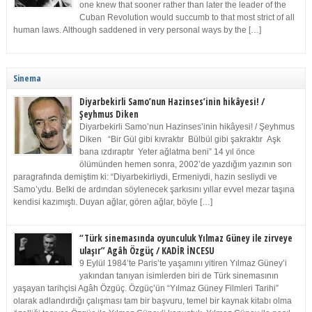
one knew that sooner rather than later the leader of the
Cuban Revolution would succumb to that most strict of all
human laws. Although saddened in very personal ways by the […]
Sinema
Diyarbekirli Samo’nun Hazinses’inin hikâyesi! /
Şeyhmus Diken
Diyarbekirli Samo’nun Hazinses’inin hikâyesi! / Şeyhmus
Diken “Bir Gül gibi kıvraktır Bülbül gibi şakraktır Aşk
bana ızdıraptır Yeter ağlatma beni” 14 yıl önce
ölümünden hemen sonra, 2002’de yazdığım yazının son
paragrafında demiştim ki: “Diyarbekirliydi, Ermeniydi, hazin sesliydi ve
Samo’ydu. Belki de ardından söylenecek şarkısını yıllar evvel mezar taşına
kendisi kazımıştı. Duyan ağlar, gören ağlar, böyle […]
“Türk sinemasında oyunculuk Yılmaz Güney ile zirveye
ulaşır” Agâh Özgüç / KADİR İNCESU
9 Eylül 1984’te Paris’te yaşamını yitiren Yılmaz Güney’i
yakından tanıyan isimlerden biri de Türk sinemasının
yaşayan tarihçisi Agâh Özgüç. Özgüç’ün “Yılmaz Güney Filmleri Tarihi”
olarak adlandırdığı çalışması tam bir başvuru, temel bir kaynak kitabı olma