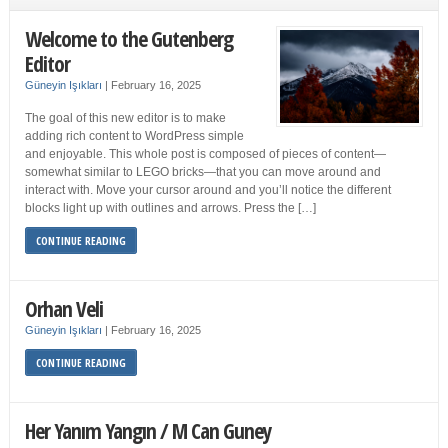
Welcome to the Gutenberg
Editor
Güneyin Işıkları
|
February 16, 2025
The goal of this new editor is to make
adding rich content to WordPress simple
and enjoyable. This whole post is composed of pieces of content—
somewhat similar to LEGO bricks—that you can move around and
interact with. Move your cursor around and you’ll notice the different
blocks light up with outlines and arrows. Press the […]
CONTINUE READING
Orhan Veli
Güneyin Işıkları
|
February 16, 2025
CONTINUE READING
Her Yanım Yangın / M Can Guney