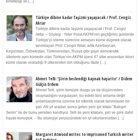
birlikteliği ve […]
Türkiye dibine kadar faşizmi yaşayacak / Prof. Cengiz
Aktar
Türkiye dibine kadar faşizmi yaşayacak / Prof. Cengiz
Aktar – Söyleşi : Yeter Polat AKPM’nin geçtiğimiz günlerde
Türkiye’yi izleme sürecine almasını küme düşmek olarak
tanımlayan Prof. Cengiz Aktar, artık Azerbaycan,
Kırgızistan, Özbekistan, Türkmenistan, Rusya gibi gayri demokratik
ülkelerle aynı kümede olan Türkiye’nin AKPM üyesi 47 ülke arasından ikinci
küme olarak sıraladığı 9 ülkesinden biri olduğunu ifade […]
Ahmet Telli: ‘Şiirin beslendiği kaynak hayattır’ / Didem
Gülçin Erdem
Ahmet Telli, şiirin tümüyle duygu ya da düşünceden
oluşmadığını vurgulayan, bu edebi türü anlama değil
anlamlandırma üzerine bir etkinlik olarak tanımlayan bir
şair. Altı yıl aradan sonra gelen yeni şiir kitabı “Bakışın
Senin” ile de bunu yeniden kanıtlıyor. Telli ile yeni kitabını, şiiri ve şiire dahil
hayatı konuştuk. – Bu söyleşiyi yeryüzündeki en iyi okurlarınızdan […]
Margaret Atwood writes to imprisoned Turkish writer