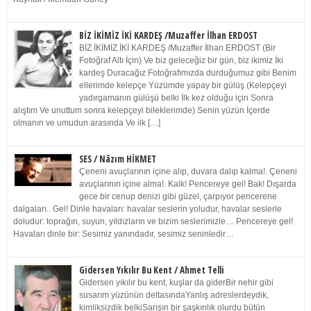
BİZ İKİMİZ İKİ KARDEŞ /Muzaffer İlhan ERDOST
BİZ İKİMİZ İKİ KARDEŞ /Muzaffer İlhan ERDOST (Bir
Fotoğraf Altı İçin) Ve biz geleceğiz bir gün, biz ikimiz İki
kardeş Duracağız Fotoğrafımızda durduğumuz gibi Benim
ellerimde kelepçe Yüzümde yapay bir gülüş (Kelepçeyi
yadırgamanın gülüşü belki İlk kez olduğu için Sonra
alıştım Ve unuttum sonra kelepçeyi bileklerimde) Senin yüzün İçerde
olmanın ve umudun arasında Ve ilk […]
SES / Nâzım HİKMET
Çeneni avuçlarının içine alıp, duvara dalıp kalma!. Çeneni
avuçlarının içine alma!. Kalk! Pencereye gel! Bak! Dışarda
gece bir cenup denizi gibi güzel, çarpıyor pencerene
dalgaları.. Gel! Dinle havaları: havalar seslerin yoludur, havalar seslerle
doludur: toprağın, suyun, yıldızların ve bizim seslerimizle… Pencereye gel!
Havaları dinle bir: Sesimiz yanındadır, sesimiz seninledir…
Gidersen Yıkılır Bu Kent / Ahmet Telli
Gidersen yıkılır bu kent, kuşlar da giderBir nehir gibi
susarım yüzünün deltasındaYanlış adreslerdeydik,
kimliksizdik belkiSarışın bir şaşkınlık olurdu bütün