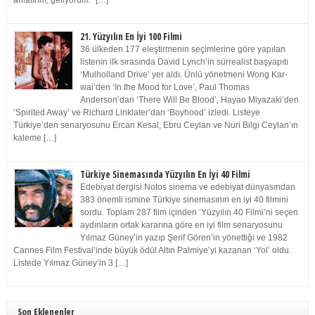
anlatırım, geliyorum.” […]
21. Yüzyılın En İyi 100 Filmi
36 ülkeden 177 eleştirmenin seçimlerine göre yapılan
listenin ilk sırasında David Lynch’in sürrealist başyapıtı
‘Mulholland Drive’ yer aldı. Ünlü yönetmeni Wong Kar-
wai’den ‘In the Mood for Love’, Paul Thomas
Anderson’dan ‘There Will Be Blood’, Hayao Miyazaki’den
‘Spirited Away’ ve Richard Linklater’dan ‘Boyhood’ izledi. Listeye
Türkiye’den senaryosunu Ercan Kesal, Ebru Ceylan ve Nuri Bilgi Ceylan’ın
kaleme […]
Türkiye Sinemasında Yüzyılın En İyi 40 Filmi
Edebiyat dergisi Notos sinema ve edebiyat dünyasından
383 önemli ismine Türkiye sinemasının en iyi 40 filmini
sordu. Toplam 287 film içinden ‘Yüzyılın 40 Filmi’ni seçen
aydınların ortak kararına göre en iyi film senaryosunu
Yılmaz Güney’in yazıp Şerif Gören’in yönettiği ve 1982
Cannes Film Festival’inde büyük ödül Altın Palmiye’yi kazanan ‘Yol’ oldu.
Listede Yılmaz Güney’in 3 […]
Son Eklenenler