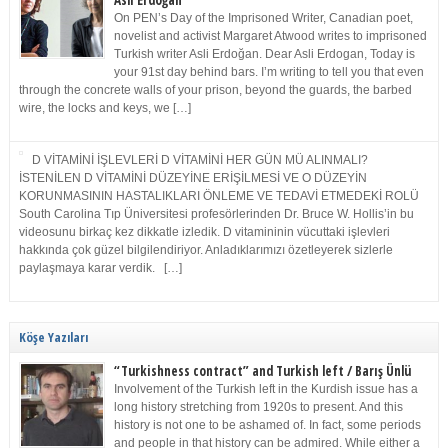
Asli Erdoğan
On PEN’s Day of the Imprisoned Writer, Canadian poet,
novelist and activist Margaret Atwood writes to imprisoned
Turkish writer Asli Erdoğan. Dear Asli Erdogan, Today is
your 91st day behind bars. I’m writing to tell you that even
through the concrete walls of your prison, beyond the guards, the barbed
wire, the locks and keys, we […]
D VİTAMİNİ İŞLEVLERİ D VİTAMİNİ HER GÜN MÜ ALINMALI?
İSTENİLEN D VİTAMİNİ DÜZEYİNE ERİŞİLMESİ VE O DÜZEYİN
KORUNMASININ HASTALIKLARI ÖNLEME VE TEDAVİ ETMEDEKİ ROLÜ
South Carolina Tıp Üniversitesi profesörlerinden Dr. Bruce W. Hollis’in bu
videosunu birkaç kez dikkatle izledik. D vitamininin vücuttaki işlevleri
hakkında çok güzel bilgilendiriyor. Anladıklarımızı özetleyerek sizlerle
paylaşmaya karar verdik. […]
Köşe Yazıları
“Turkishness contract” and Turkish left / Barış Ünlü
Involvement of the Turkish left in the Kurdish issue has a
long history stretching from 1920s to present. And this
history is not one to be ashamed of. In fact, some periods
and people in that history can be admired. While either a