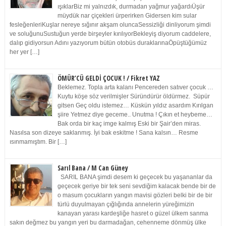
ışıklarBiz mi yalnızdık, durmadan yağmur yağardıÜşür
müydük nar çiçekleri ürperirken Gidersen kim sular
fesleğenleriKuşlar nereye sığınır akşam oluncaSessizliği dinliyorum şimdi
ve soluğunuSustuğun yerde birşeyler kırılıyorBekleyiş diyorum caddelere,
dalıp gidiyorsun Adını yazıyorum bütün otobüs duraklarınaÖpüştüğümüz
her yer […]
ÖMÜR’CÜ GELDİ ÇOCUK ! / Fikret YAZ
Beklemez. Topla arta kalanı Pencereden satıver çocuk …
Kuytu köşe söz verilmişler Süründürür öldürmez. Süpür
gitsen Geç oldu istemez… Küskün yıldız asardım Kırılgan
şiire Yetmez diye geceme.. Unutma ! Çıkın et heybeme…
Bak orda bir kaç imge kalmış Eski bir Şair’den miras.
Nasılsa son dizeye saklanmış. İyi bak eskitme ! Sana kalsın… Resme
ısınmamıştım. Bir […]
Sarıl Bana / M Can Güney
SARIL BANA şimdi desem ki geçecek bu yaşananlar da
geçecek geriye bir tek seni sevdiğim kalacak bende bir de
o masum çocukların yangın mavisi gözleri belki bir de bir
türlü duyulmayan çığlığında annelerin yüreğimizin
kanayan yarası kardeşliğe hasret o güzel ülkem sanma
sakın değmez bu yangın yeri bu darmadağan, cehenneme dönmüş ülke