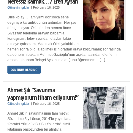
Nefessiz kalmak… / Eren Aysan
Güneyin Işıkları
|
February 16, 2025
Dille kolay… Tam yirmi dört koca sene
geçmiş o karanlık günün ardından. Her şey
dün gibi oysa. Ölümünden hemen önce
Sıvas’tan telefonla arayan babamla
konuşmam, televizyondan olayları takip
etmeye çalışmam, Madımak Oteli yakıldıktan
hemen sonra bilgi alabilmek için oradan oraya koşturmam; sonrasında
da dönemin bakanı Mehmet Gazioğlu’nun açıklamasından ölenlerin
arasında babam Behçet Aysan’ın olduğunu öğrenmem… […]
CONTINUE READING
Ahmet Şık “Savunma
yapmıyorum itham ediyorum!”
Güneyin Işıkları
|
February 16, 2025
Ahmet Şık’ın savunmasının tam metni:
Sözlerime 3 yıl önce, 2014’te yayımlanan
‘Paralel Yürüdük Biz Bu Yollarda’ isimli
kitabımın önsözünden bir alıntıyla