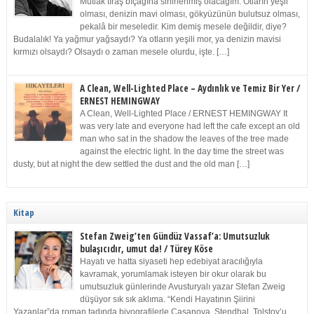
Mutlak tıraş bıçağına sinirlenmiş olacağım. Otların yeşil
olması, denizin mavi olması, gökyüzünün bulutsuz olması,
pekalâ bir meseledir. Kim demiş mesele değildir, diye?
Budalalık! Ya yağmur yağsaydı? Ya otların yeşili mor, ya denizin mavisi
kırmızı olsaydı? Olsaydı o zaman mesele olurdu, işte. […]
A Clean, Well-Lighted Place – Aydınlık ve Temiz Bir Yer /
ERNEST HEMINGWAY
A Clean, Well-Lighted Place / ERNEST HEMINGWAY It
was very late and everyone had left the cafe except an old
man who sat in the shadow the leaves of the tree made
against the electric light. In the day time the street was
dusty, but at night the dew settled the dust and the old man […]
Kitap
Stefan Zweig’ten Gündüz Vassaf’a: Umutsuzluk
bulaşıcıdır, umut da! / Türey Köse
Hayatı ve hatta siyaseti hep edebiyat aracılığıyla
kavramak, yorumlamak isteyen bir okur olarak bu
umutsuzluk günlerinde Avusturyalı yazar Stefan Zweig
düşüyor sık sık aklıma. “Kendi Hayatının Şiirini
Yazanlar”da roman tadında biyografilerle Casanova, Stendhal, Tolstoy’u