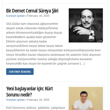
Bir Demet Cemal Süreya Şiiri
Güneyin Işıkları
|
February 16, 2025
GÜLGülün tam ortasında ağlıyorumHer
akşam sokak ortasında öldükçeÖnümü
arkamı bilmiyorumAzaldığını duyup duyup
karanlıktaBeni ayakta tutan gözlerinin
Ellerini alıyorum sabaha kadar
seviyorumEllerin beyaz tekrar beyaz tekrar
beyazEllerinin bu kadar beyaz olmasından korkuyorumİstasyonda tiren
oluyor birazBen bazan istasyonu bulamayan bir adamım Gülü alıyorum
yüzüme sürüyorumHer nasılsa sokağa düşmüşKolumu kanadımı
kırıyorumBir kan oluyor bir kıyamet bir çalgıVe zurnanın […]
CONTINUE READING
Yeni başlayanlar için: Kürt
Sorunu nedir?
Güneyin Işıkları
|
February 16, 2025
Kürt Sorununu silahsız, şiddetsiz, çatışmasız