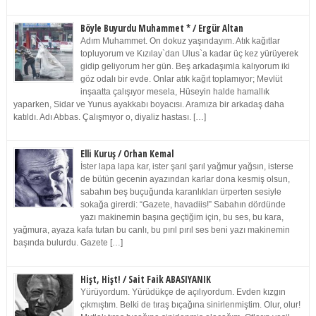
Böyle Buyurdu Muhammet * / Ergür Altan
Adım Muhammet. On dokuz yaşındayım. Atık kağıtlar
topluyorum ve Kızılay`dan Ulus`a kadar üç kez yürüyerek
gidip geliyorum her gün. Beş arkadaşımla kalıyorum iki
göz odalı bir evde. Onlar atık kağıt toplamıyor; Mevlüt
inşaatta çalışıyor mesela, Hüseyin halde hamallık
yaparken, Sidar ve Yunus ayakkabı boyacısı. Aramıza bir arkadaş daha
katıldı. Adı Abbas. Çalışmıyor o, diyaliz hastası. […]
Elli Kuruş / Orhan Kemal
İster lapa lapa kar, ister şarıl şarıl yağmur yağsın, isterse
de bütün gecenin ayazından karlar dona kesmiş olsun,
sabahın beş buçuğunda karanlıkları ürperten sesiyle
sokağa girerdi: “Gazete, havadiis!” Sabahın dördünde
yazı makinemin başına geçtiğim için, bu ses, bu kara,
yağmura, ayaza kafa tutan bu canlı, bu pırıl pırıl ses beni yazı makinemin
başında bulurdu. Gazete […]
Hişt, Hişt! / Sait Faik ABASIYANIK
Yürüyordum. Yürüdükçe de açılıyordum. Evden kızgın
çıkmıştım. Belki de tıraş bıçağına sinirlenmiştim. Olur, olur!