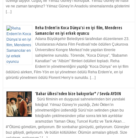
özelliği taşıyor. Özgüç ile Yılmaz Güney’i konuştuk. Yılmaz Güney ile nasıl
ve ne zaman tanıştınız? Yılmaz Güney’in Anadolu sinemalarında gösterimi
[…]
Reha Erdem’in Koca Dünya’si en iyi film, Menderes
Samancılar en iyi erkek oyuncu
Adana Büyükşehir Belediyesi tarafından düzenlenen 23.
Uluslararası Adana Film Festivali’nde ödüllen Çukurova
Üniversitesi Kongre Merkezi’nde yapılan törenle
sahiplerine sunuldu. Törende, “Koca Dünya”, “Babamın
Kanatları” ve “Albüm” filmleri ödülleri topladı. Reha
Erdem’in yönetmenliğini yaptığı “Koca Dünya” en iyi film
ödülünü alırken, Film-Yön en iyi yönetmen ödülü Reha Erdem’e, en iyi
görüntü yönetmeni ödülü Florent Herry’e sunuldu. […]
‘Bahar ülkesi’nden bize bakıyorlar* / Sevda AYDIN
Sürü filminin en duygusal sahnelerinden biri yandaki
fotoğraf. Yılmaz Güney’in yazdığı, Zeki Ökten’in
yönetmenliğini üstlendiği Sürü’nün setinden çıkan bu
fotoğrafın çekilmesinden yıllar sonra tek tek ayrıldılar
aramızdan Yaman Okay, Tuncel Kurtiz ve Tarık Akan…
#”Ölümü gömdüm, geliyorum. Bir sonbahar günüydü, geliyorum. Güneşler
buz gibiydi, geliyorum. Ve bütün kötülükler. Ölümün armaları gibiydi. Size