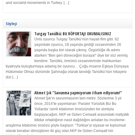
and socialist movements in Turkey. […]
Söyleşi
Turgay Tanülkü: BU RÖPORTAJI OKUMALISINIZ
Ünlü oyuncu Turgay Tanülkü’nün hayatı film gibi. 62
yaşındaki oyuncu, 18 yaşında girdiği cezaevinden 26
yaşında başka biri olarak çıkmış. Özgürlüğe ilk adımı
atarken “Ben geri döneceğim buraya!” diye bir söz vermiş
kendine. Tanülkü, ömrünü cezaevlerinde mahkumları
tiyatroyla buluşturmaya adamış bir oyuncu… Çoğu insanın Eşkıya Dünyaya
Hükümdar Olmaz dizisinde Şahinağa olarak tanıdığı Tanülkü’nün hikayesi
dizi […]
Ahmet Şık “Savunma yapmıyorum itham ediyorum!”
Ahmet Şık’ın savunmasının tam metni: Sözlerime 3 yıl
önce, 2014’te yayımlanan ‘Paralel Yürüdük Biz Bu
Yollarda’ isimli kitabımın önsözünden bir alıntıyla
başlayacağım. AKP ve Gülen Cemaati arasındaki mafyatik
iktidar ortaklığının nasıl dağıldığını anlatan bu inceleme-
araştırma kitabımın önsözü şöyle başlıyor: “Türkiye’yi siyasal ve toplumsal
olarak beraber dönüştüren iki güç olan AKP ile Gülen Cemaati’nin