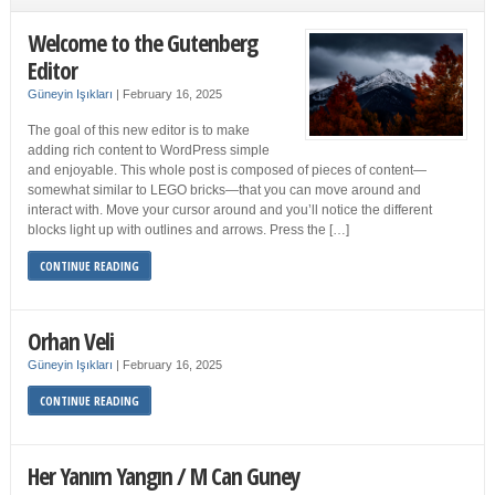
Welcome to the Gutenberg
Editor
Güneyin Işıkları
|
February 16, 2025
The goal of this new editor is to make
adding rich content to WordPress simple
and enjoyable. This whole post is composed of pieces of content—
somewhat similar to LEGO bricks—that you can move around and
interact with. Move your cursor around and you’ll notice the different
blocks light up with outlines and arrows. Press the […]
CONTINUE READING
Orhan Veli
Güneyin Işıkları
|
February 16, 2025
CONTINUE READING
Her Yanım Yangın / M Can Guney