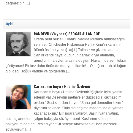
değmez bir […]
Öykü
RANDEVU (Vizyoner) / EDGAR ALLAN POE
Orada beni bekle! O yankılı vadide Mutlaka buluşacağım
seninle. (Chichester Piskoposu Henry King’in karısının
ölümü üstüne yazdığı ağıt.) Talihsiz ve gizemli adam! –
Sen ki kendi hayal gücünün parlaklığıyla afalladın,
gençliğinin alevleri arasına düştün! Hayalimde seni tekrar
görüyorum! Bir kez daha önümde duruyor siluetin! – Olduğun – ah olduğun
gibi değil soğuk vadide ve gölgelerin […]
Karıncanın boyu / Hasibe Özdemir
Karıncanın boyu / Hasibe Özdemir “Şişirdin içimi yemin
ederim ya! Deseydin methiyeler düzeceğiz, çıkmazdım
evden.” Sesi sinirden titriyor. “Sana gel demedim kızım.”
diyorum sakince. “Takıldın peşime madem, ne duyarsan
katlanacaksın.” Bir sigara yakıyor. Başını yana yatırıp,
bezmiş annelerin yılgın bakışıyla süzüyor beni. Kaşlarımı kaldırıp ona
bakıyorum ben de. Pes ediyor. “Git nereye atacaksan at, ben mezeleri
söylüyorum […]