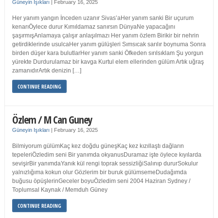
Güneyin Işıkları
|
February 16, 2025
Her yanım yangın İnceden uzanır Sivas’aHer yanım sanki Bir uçurum
kenarıÖylece durur Kımıldamaz sanırsın DünyaNe yapacağını
şaşırmışAnlamaya çalışır anlaşılmazı Her yanım özlem Birikir bir nehrin
getirdiklerinde usulcaHer yanım gülüşleri Sımsıcak sarılır boynuma Sonra
birden düşer kara bulutlarHer yanım sanki Öfkeden sırılsıklam Şu yorgun
yürekte Durdurulamaz bir kavga Kurtul elem ellerinden gülüm Artık uğraş
zamanıdırArtık denizin […]
CONTINUE READING
Özlem / M Can Guney
Güneyin Işıkları
|
February 16, 2025
Bilmiyorum gülümKaç kez doğdu güneşKaç kez kızıllaştı dağların
tepeleriÖzledim seni Bir yanımda okyanusDuramaz işte öylece kıyılarda
sevişirBir yanımdaYanık kül rengi toprak sessizliğiSalınıp dururSokulur
yalnızlığıma kokun olur Gözlerim bir buruk gülümsemeDudağımda
buğusu öpüşlerinGeceler boyuÖzledim seni 2004 Haziran Sydney /
Toplumsal Kaynak / Memduh Güney
CONTINUE READING