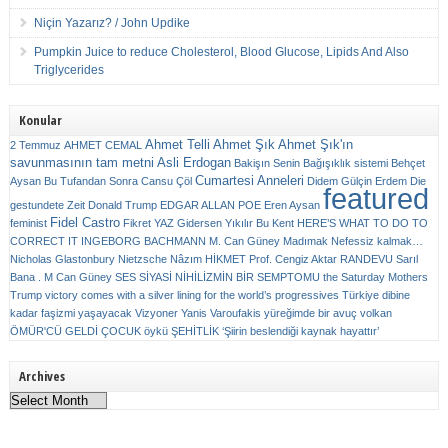
Niçin Yazarız? / John Updike
Pumpkin Juice to reduce Cholesterol, Blood Glucose, Lipids And Also
Triglycerides
Konular
Ahmet Telli
Ahmet Şık
Ahmet Şık'ın
2 Temmuz
AHMET CEMAL
savunmasının tam metni
Asli Erdogan
Bakişın Senin
Bağışıklık sistemi
Behçet
Cumartesi Anneleri
Aysan
Bu Tufandan Sonra
Cansu Çöl
Didem Gülçin Erdem
Die
featured
gestundete Zeit
Donald Trump
EDGAR ALLAN POE
Eren Aysan
Fidel Castro
feminist
Fikret YAZ
Gidersen Yıkılır Bu Kent
HERE’S WHAT TO DO TO
CORRECT IT
INGEBORG BACHMANN
M. Can Güney
Madımak
Nefessiz kalmak…
Nicholas Glastonbury
Nietzsche
Nâzım HİKMET
Prof. Cengiz Aktar
RANDEVU
Sarıl
Bana . M Can Güney
SES
SİYASİ NİHİLİZMİN BİR SEMPTOMU
the Saturday Mothers
Trump victory comes with a silver lining for the world’s progressives
Türkiye dibine
kadar faşizmi yaşayacak
Vizyoner
Yanis Varoufakis
yüreğimde bir avuç volkan
ÖMÜR'CÜ GELDİ ÇOCUK
öykü
ŞEHİTLİK
‘Şiirin beslendiği kaynak hayattır’
Archives
Archives