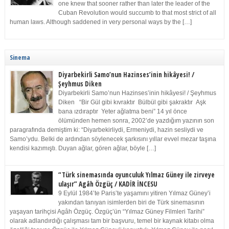
one knew that sooner rather than later the leader of the
Cuban Revolution would succumb to that most strict of all
human laws. Although saddened in very personal ways by the […]
Sinema
Diyarbekirli Samo’nun Hazinses’inin hikâyesi! /
Şeyhmus Diken
Diyarbekirli Samo’nun Hazinses’inin hikâyesi! / Şeyhmus
Diken “Bir Gül gibi kıvraktır Bülbül gibi şakraktır Aşk
bana ızdıraptır Yeter ağlatma beni” 14 yıl önce
ölümünden hemen sonra, 2002’de yazdığım yazının son
paragrafında demiştim ki: “Diyarbekirliydi, Ermeniydi, hazin sesliydi ve
Samo’ydu. Belki de ardından söylenecek şarkısını yıllar evvel mezar taşına
kendisi kazımıştı. Duyan ağlar, gören ağlar, böyle […]
“Türk sinemasında oyunculuk Yılmaz Güney ile zirveye
ulaşır” Agâh Özgüç / KADİR İNCESU
9 Eylül 1984’te Paris’te yaşamını yitiren Yılmaz Güney’i
yakından tanıyan isimlerden biri de Türk sinemasının
yaşayan tarihçisi Agâh Özgüç. Özgüç’ün “Yılmaz Güney Filmleri Tarihi”
olarak adlandırdığı çalışması tam bir başvuru, temel bir kaynak kitabı olma