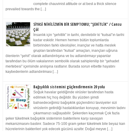
complete chauvinist attitude or at best a thick silence
prevailed towards the […]
SİYASİ NİHİLİZMİN BİR SEMPTOMU; “ŞEHİTLİK” / Cansu
Çöl
İnsanlık için “şehitlik” in tarihi, denilebilir ki “kutsal”ın tarihi
kadar eskidir. Hemen hemen bütün toplumlarda
birbirinden farklı ideolojiler, inançlar ve hatta meslek
grupları tarafından “kutsal” amaçları, inançları uğruna
ölenlerin “şehit” olarak adlandırılışına ve bu adlandırmayı yapanlar
tarafından bu ölüm vakalarının sembolik olarak sahiplenilip bir “şehadet
mertebesi” içerisinde anılışına rastlanır. Burada sorun elbette hayatını
kaybedenlerin adlandırılması […]
Bağışıklık sistemini güçlendirmenin 20 yolu
Soğuk havalar geldiğinde virüsler tarafından hasta
edilmek hiç hoş değildir. Bu yüzden şimdi
bahsedeceğimiz bağışıklık güçlendirici tavsiyeler sizi
virüslerin getirdiği hastalıklardan koruyup, mevsimin tadını
çıkarmanızı sağlayabilir. Şekerden kaçınmak Çok fazla
şeker tüketmek bağışıklık sisteminin bakterilere karşı savaşan
mekanizmasını bastırır. Sadece 75-100 gram şeker tüketmek bile beyaz kan
hücrelerinin bakterileri yok edecek gücünü azaltır. Doğal meyve […]