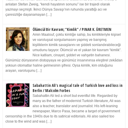
anlatan Stefan Zweig, “kendi hayatının sonunu” ise bir trajedi olarak
yazmayı seçmişti. İkinci Dünya Savaşı’nın ruhunda yarattığı acı ve
çaresizliğe dayanamayan […]
Ölümcül Bir Kavram; “Kimlik” / PINAR K. ÜRETMEN
Amin Maalouf, çoklu kimliğe sahip, bu kimlikleriyle kişisel
ve varoluşsal sorgulamasını yapmış ve barışmış
kişiliklerin kimlik savaşlarını ve şiddeti sonlandırabileceği
umudunu taşıyor. Ölümcül ve el yakan bir kavram “kimlik”.
Nice katliam, cinayet, şiddet ve vahşetin bahanesi.
Günümüz dünyasının distopyaya ve günümüz insanınınsa eleştirel zekâdan
yoksun otomatlar haline gelmesinin şifresi. Oysa kimlik, kim olduğunu
arayan, varoluşunu […]
Sabahattin Ali’s magical tale of Turkish love and loss in
Berlin / Malcolm Forbes
Sabahattin Ali led a short but eventful life. Regarded by
many as the father of modernist Turkish literature, Ali was
also a teacher, translator and journalist. His left-leaning
newspaper, Marco Pasa, became a target of government
censorship in the 1940s due to its satirical editorials. Ali also sailed too
close to the wind and was […]