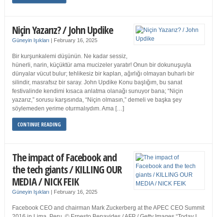
Niçin Yazarız? / John Updike
Güneyin Işıkları
|
February 16, 2025
Bir kurşunkalemi düşünün. Ne kadar sessiz,
hünerli, narin, küçüktür ama mucizeler yaratır! Onun bir dokunuşuyla
dünyalar vücut bulur; tehlikesiz bir kaplan, ağırlığı olmayan buharlı bir
silindir, masrafsız bir saray. John Updike Konu başlığım, bu sanat
festivalinde kendimi kısaca anlatma olanağı sunuyor bana; “Niçin
yazarız,” sorusu karşısında, “Niçin olmasın,” demeli ve başka şey
söylemeden yerime oturmalıydım. Ama […]
CONTINUE READING
The impact of Facebook and
the tech giants / KILLING OUR
MEDIA / NICK FEIK
Güneyin Işıkları
|
February 16, 2025
Facebook CEO and chairman Mark Zuckerberg at the APEC CEO Summit
2016 in Lima, Peru. © Ernesto Benavides / AFP / Getty Images “Today I