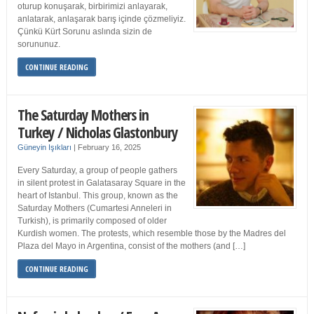
oturup konuşarak, birbirimizi anlayarak,
anlatarak, anlaşarak barış içinde çözmeliyiz.
Çünkü Kürt Sorunu aslında sizin de
sorununuz.
CONTINUE READING
The Saturday Mothers in
Turkey / Nicholas Glastonbury
Güneyin Işıkları
|
February 16, 2025
Every Saturday, a group of people gathers
in silent protest in Galatasaray Square in the
heart of Istanbul. This group, known as the
Saturday Mothers (Cumartesi Anneleri in
Turkish), is primarily composed of older
Kurdish women. The protests, which resemble those by the Madres del
Plaza del Mayo in Argentina, consist of the mothers (and […]
CONTINUE READING