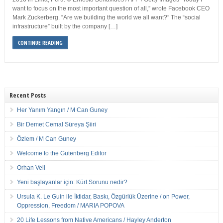
want to focus on the most important question of all,” wrote Facebook CEO
Mark Zuckerberg. “Are we building the world we all want?” The “social
infrastructure” built by the company […]
CONTINUE READING
Recent Posts
Her Yanım Yangın / M Can Guney
Bir Demet Cemal Süreya Şiiri
Özlem / M Can Guney
Welcome to the Gutenberg Editor
Orhan Veli
Yeni başlayanlar için: Kürt Sorunu nedir?
Ursula K. Le Guin ile İktidar, Baskı, Özgürlük Üzerine / on Power,
Oppression, Freedom / MARIA POPOVA
20 Life Lessons from Native Americans / Hayley Anderton