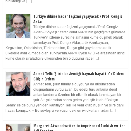
birlikteliği ve […]
Türkiye dibine kadar faşizmi yaşayacak / Prof. Cengiz
Aktar
Türkiye dibine kadar faşizmi yaşayacak / Prof. Cengiz
Aktar – Söyleşi : Yeter Polat AKPM’nin geçtiğimiz günlerde
Türkiye’yi izleme sürecine almasını küme düşmek olarak
tanımlayan Prof. Cengiz Aktar, artık Azerbaycan,
Kırgızistan, Özbekistan, Türkmenistan, Rusya gibi gayri demokratik
ülkelerle aynı kümede olan Türkiye’nin AKPM üyesi 47 ülke arasından ikinci
küme olarak sıraladığı 9 ülkesinden biri olduğunu ifade […]
Ahmet Telli: ‘Şiirin beslendiği kaynak hayattır’ / Didem
Gülçin Erdem
Ahmet Telli, şiirin tümüyle duygu ya da düşünceden
oluşmadığını vurgulayan, bu edebi türü anlama değil
anlamlandırma üzerine bir etkinlik olarak tanımlayan bir
şair. Altı yıl aradan sonra gelen yeni şiir kitabı “Bakışın
Senin” ile de bunu yeniden kanıtlıyor. Telli ile yeni kitabını, şiiri ve şiire dahil
hayatı konuştuk. – Bu söyleşiyi yeryüzündeki en iyi okurlarınızdan […]
Margaret Atwood writes to imprisoned Turkish writer