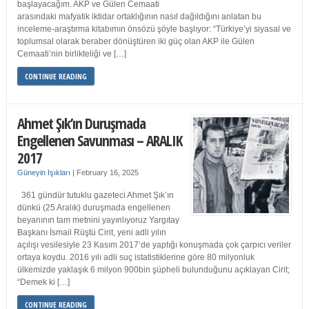
başlayacağım. AKP ve Gülen Cemaati
arasındaki mafyatik iktidar ortaklığının nasıl dağıldığını anlatan bu
inceleme-araştırma kitabımın önsözü şöyle başlıyor: “Türkiye’yi siyasal ve
toplumsal olarak beraber dönüştüren iki güç olan AKP ile Gülen
Cemaati’nin birlikteliği ve […]
CONTINUE READING
Ahmet Şık’ın Duruşmada
Engellenen Savunması – ARALIK
2017
Güneyin Işıkları
|
February 16, 2025
361 gündür tutuklu gazeteci Ahmet Şık’ın
dünkü (25 Aralık) duruşmada engellenen
beyanının tam metnini yayınlıyoruz Yargıtay
Başkanı İsmail Rüştü Cirit, yeni adli yılın
açılışı vesilesiyle 23 Kasım 2017’de yaptığı konuşmada çok çarpıcı veriler
ortaya koydu. 2016 yılı adli suç istatistiklerine göre 80 milyonluk
ülkemizde yaklaşık 6 milyon 900bin şüpheli bulunduğunu açıklayan Cirit;
“Demek ki […]
CONTINUE READING