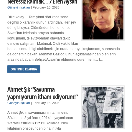
Nefessiz kalmak… / Eren Aysan
Güneyin Işıkları
|
February 16, 2025
Dille kolay… Tam yirmi dört koca sene
geçmiş o karanlık günün ardından. Her şey
dün gibi oysa. Ölümünden hemen önce
Sıvas’tan telefonla arayan babamla
konuşmam, televizyondan olayları takip
etmeye çalışmam, Madımak Oteli yakıldıktan
hemen sonra bilgi alabilmek için oradan oraya koşturmam; sonrasında
da dönemin bakanı Mehmet Gazioğlu’nun açıklamasından ölenlerin
arasında babam Behçet Aysan’ın olduğunu öğrenmem… […]
CONTINUE READING
Ahmet Şık “Savunma
yapmıyorum itham ediyorum!”
Güneyin Işıkları
|
February 16, 2025
Ahmet Şık’ın savunmasının tam metni:
Sözlerime 3 yıl önce, 2014’te yayımlanan
‘Paralel Yürüdük Biz Bu Yollarda’ isimli
kitabımın önsözünden bir alıntıyla