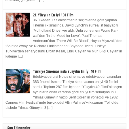
anlatırım, geliyorum.” […]
21. Yüzyılın En İyi 100 Filmi
36 ülkeden 177 eleştirmenin seçimlerine göre yapılan
listenin ilk sırasında David Lynch’in sürrealist başyapıtı
‘Mulholland Drive’ yer aldı. Ünlü yönetmeni Wong Kar-
wai’den ‘In the Mood for Love’, Paul Thomas
Anderson’dan ‘There Will Be Blood’, Hayao Miyazaki’den
‘Spirited Away’ ve Richard Linklater’dan ‘Boyhood’ izledi. Listeye
Türkiye’den senaryosunu Ercan Kesal, Ebru Ceylan ve Nuri Bilgi Ceylan’ın
kaleme […]
Türkiye Sinemasında Yüzyılın En İyi 40 Filmi
Edebiyat dergisi Notos sinema ve edebiyat dünyasından
383 önemli ismine Türkiye sinemasının en iyi 40 filmini
sordu. Toplam 287 film içinden ‘Yüzyılın 40 Filmi’ni seçen
aydınların ortak kararına göre en iyi film senaryosunu
Yılmaz Güney’in yazıp Şerif Gören’in yönettiği ve 1982
Cannes Film Festival’inde büyük ödül Altın Palmiye’yi kazanan ‘Yol’ oldu.
Listede Yılmaz Güney’in 3 […]
Son Eklenenler