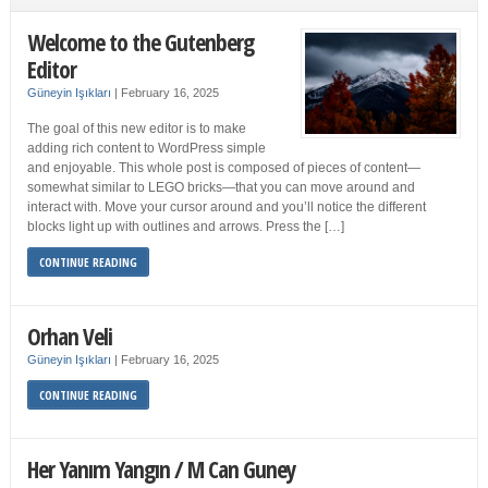
Welcome to the Gutenberg
Editor
Güneyin Işıkları
|
February 16, 2025
The goal of this new editor is to make
adding rich content to WordPress simple
and enjoyable. This whole post is composed of pieces of content—
somewhat similar to LEGO bricks—that you can move around and
interact with. Move your cursor around and you’ll notice the different
blocks light up with outlines and arrows. Press the […]
CONTINUE READING
Orhan Veli
Güneyin Işıkları
|
February 16, 2025
CONTINUE READING
Her Yanım Yangın / M Can Guney