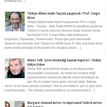
birlikteliği ve […]
Türkiye dibine kadar faşizmi yaşayacak / Prof. Cengiz
Aktar
Türkiye dibine kadar faşizmi yaşayacak / Prof. Cengiz
Aktar – Söyleşi : Yeter Polat AKPM’nin geçtiğimiz günlerde
Türkiye’yi izleme sürecine almasını küme düşmek olarak
tanımlayan Prof. Cengiz Aktar, artık Azerbaycan,
Kırgızistan, Özbekistan, Türkmenistan, Rusya gibi gayri demokratik
ülkelerle aynı kümede olan Türkiye’nin AKPM üyesi 47 ülke arasından ikinci
küme olarak sıraladığı 9 ülkesinden biri olduğunu ifade […]
Ahmet Telli: ‘Şiirin beslendiği kaynak hayattır’ / Didem
Gülçin Erdem
Ahmet Telli, şiirin tümüyle duygu ya da düşünceden
oluşmadığını vurgulayan, bu edebi türü anlama değil
anlamlandırma üzerine bir etkinlik olarak tanımlayan bir
şair. Altı yıl aradan sonra gelen yeni şiir kitabı “Bakışın
Senin” ile de bunu yeniden kanıtlıyor. Telli ile yeni kitabını, şiiri ve şiire dahil
hayatı konuştuk. – Bu söyleşiyi yeryüzündeki en iyi okurlarınızdan […]
Margaret Atwood writes to imprisoned Turkish writer