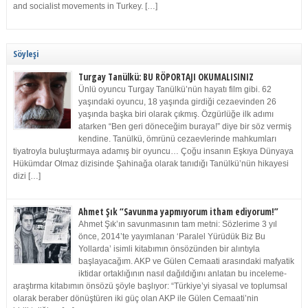
and socialist movements in Turkey. […]
Söyleşi
Turgay Tanülkü: BU RÖPORTAJI OKUMALISINIZ
Ünlü oyuncu Turgay Tanülkü’nün hayatı film gibi. 62
yaşındaki oyuncu, 18 yaşında girdiği cezaevinden 26
yaşında başka biri olarak çıkmış. Özgürlüğe ilk adımı
atarken “Ben geri döneceğim buraya!” diye bir söz vermiş
kendine. Tanülkü, ömrünü cezaevlerinde mahkumları
tiyatroyla buluşturmaya adamış bir oyuncu… Çoğu insanın Eşkıya Dünyaya
Hükümdar Olmaz dizisinde Şahinağa olarak tanıdığı Tanülkü’nün hikayesi
dizi […]
Ahmet Şık “Savunma yapmıyorum itham ediyorum!”
Ahmet Şık’ın savunmasının tam metni: Sözlerime 3 yıl
önce, 2014’te yayımlanan ‘Paralel Yürüdük Biz Bu
Yollarda’ isimli kitabımın önsözünden bir alıntıyla
başlayacağım. AKP ve Gülen Cemaati arasındaki mafyatik
iktidar ortaklığının nasıl dağıldığını anlatan bu inceleme-
araştırma kitabımın önsözü şöyle başlıyor: “Türkiye’yi siyasal ve toplumsal
olarak beraber dönüştüren iki güç olan AKP ile Gülen Cemaati’nin