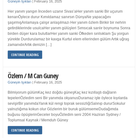
Güneyin Işıkları
|
February 16, 2025
Her yanım yangın İnceden uzanır Sivas’aHer yanım sanki Bir uçurum
kenarıÖylece durur Kımıldamaz sanırsın DünyaNe yapacağını
şaşırmışAnlamaya çalışır anlaşılmazı Her yanım özlem Birikir bir nehrin
getirdiklerinde usulcaHer yanım gülüşleri Sımsıcak sarılır boynuma Sonra
birden düşer kara bulutlarHer yanım sanki Öfkeden sırılsıklam Şu yorgun
yürekte Durdurulamaz bir kavga Kurtul elem ellerinden gülüm Artık uğraş
zamanıdırArtık denizin […]
CONTINUE READING
Özlem / M Can Guney
Güneyin Işıkları
|
February 16, 2025
Bilmiyorum gülümKaç kez doğdu güneşKaç kez kızıllaştı dağların
tepeleriÖzledim seni Bir yanımda okyanusDuramaz işte öylece kıyılarda
sevişirBir yanımdaYanık kül rengi toprak sessizliğiSalınıp dururSokulur
yalnızlığıma kokun olur Gözlerim bir buruk gülümsemeDudağımda
buğusu öpüşlerinGeceler boyuÖzledim seni 2004 Haziran Sydney /
Toplumsal Kaynak / Memduh Güney
CONTINUE READING