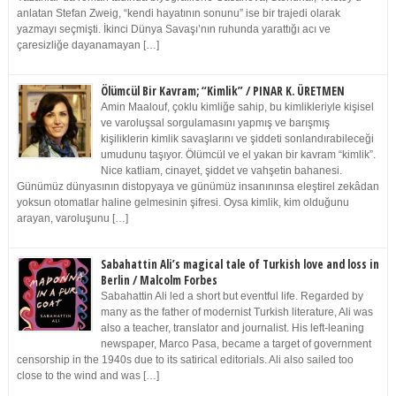
anlatan Stefan Zweig, “kendi hayatının sonunu” ise bir trajedi olarak
yazmayı seçmişti. İkinci Dünya Savaşı’nın ruhunda yarattığı acı ve
çaresizliğe dayanamayan […]
Ölümcül Bir Kavram; “Kimlik” / PINAR K. ÜRETMEN
Amin Maalouf, çoklu kimliğe sahip, bu kimlikleriyle kişisel
ve varoluşsal sorgulamasını yapmış ve barışmış
kişiliklerin kimlik savaşlarını ve şiddeti sonlandırabileceği
umudunu taşıyor. Ölümcül ve el yakan bir kavram “kimlik”.
Nice katliam, cinayet, şiddet ve vahşetin bahanesi.
Günümüz dünyasının distopyaya ve günümüz insanınınsa eleştirel zekâdan
yoksun otomatlar haline gelmesinin şifresi. Oysa kimlik, kim olduğunu
arayan, varoluşunu […]
Sabahattin Ali’s magical tale of Turkish love and loss in
Berlin / Malcolm Forbes
Sabahattin Ali led a short but eventful life. Regarded by
many as the father of modernist Turkish literature, Ali was
also a teacher, translator and journalist. His left-leaning
newspaper, Marco Pasa, became a target of government
censorship in the 1940s due to its satirical editorials. Ali also sailed too
close to the wind and was […]