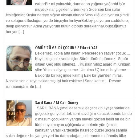
ışıklarBiz mi yalnızdık, durmadan yağmur yağardıÜşür
müydük nar çiçekleri ürperirken Gidersen kim sular
fesleğenleriKuşlar nereye sığınır akşam oluncaSessizliği dinliyorum şimdi
ve soluğunuSustuğun yerde birşeyler kırılıyorBekleyiş diyorum caddelere,
dalıp gidiyorsun Adını yazıyorum bütün otobüs duraklarınaÖpüştüğümüz
her yer […]
ÖMÜR’CÜ GELDİ ÇOCUK ! / Fikret YAZ
Beklemez. Topla arta kalanı Pencereden satıver çocuk …
Kuytu köşe söz verilmişler Süründürür öldürmez. Süpür
gitsen Geç oldu istemez… Küskün yıldız asardım Kırılgan
şiire Yetmez diye geceme.. Unutma ! Çıkın et heybeme…
Bak orda bir kaç imge kalmış Eski bir Şair’den miras.
Nasılsa son dizeye saklanmış. İyi bak eskitme ! Sana kalsın… Resme
ısınmamıştım. Bir […]
Sarıl Bana / M Can Güney
SARIL BANA şimdi desem ki geçecek bu yaşananlar da
geçecek geriye bir tek seni sevdiğim kalacak bende bir de
o masum çocukların yangın mavisi gözleri belki bir de bir
türlü duyulmayan çığlığında annelerin yüreğimizin
kanayan yarası kardeşliğe hasret o güzel ülkem sanma
sakın değmez bu yangın yeri bu darmadağan, cehenneme dönmüş ülke