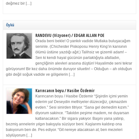
değmez bir […]
Öykü
RANDEVU (Vizyoner) / EDGAR ALLAN POE
Orada beni bekle! O yankılı vadide Mutlaka buluşacağım
seninle. (Chichester Piskoposu Henry King’in karısının
ölümü üstüne yazdığı ağıt.) Talihsiz ve gizemli adam! –
Sen ki kendi hayal gücünün parlaklığıyla afalladın,
gençliğinin alevleri arasına düştün! Hayalimde seni tekrar
görüyorum! Bir kez daha önümde duruyor siluetin! – Olduğun – ah olduğun
gibi değil soğuk vadide ve gölgelerin […]
Karıncanın boyu / Hasibe Özdemir
Karıncanın boyu / Hasibe Özdemir “Şişirdin içimi yemin
ederim ya! Deseydin methiyeler düzeceğiz, çıkmazdım
evden.” Sesi sinirden titriyor. “Sana gel demedim kızım.”
diyorum sakince. “Takıldın peşime madem, ne duyarsan
katlanacaksın.” Bir sigara yakıyor. Başını yana yatırıp,
bezmiş annelerin yılgın bakışıyla süzüyor beni. Kaşlarımı kaldırıp ona
bakıyorum ben de. Pes ediyor. “Git nereye atacaksan at, ben mezeleri
söylüyorum […]