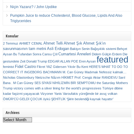
Niçin Yazarız? / John Updike
Pumpkin Juice to reduce Cholesterol, Blood Glucose, Lipids And Also
Triglycerides
Konular
Ahmet Telli
Ahmet Şık
Ahmet Şık'ın
2 Temmuz
AHMET CEMAL
savunmasının tam metni
Asli Erdogan
Bakişın Senin
Bağışıklık sistemi
Behçet
Cumartesi Anneleri
Aysan
Bu Tufandan Sonra
Cansu Çöl
Didem Gülçin Erdem
Die
featured
gestundete Zeit
Donald Trump
EDGAR ALLAN POE
Eren Aysan
Fidel Castro
feminist
Fikret YAZ
Gidersen Yıkılır Bu Kent
HERE’S WHAT TO DO TO
CORRECT IT
INGEBORG BACHMANN
M. Can Güney
Madımak
Nefessiz kalmak…
Nicholas Glastonbury
Nietzsche
Nâzım HİKMET
Prof. Cengiz Aktar
RANDEVU
Sarıl
Bana . M Can Güney
SES
SİYASİ NİHİLİZMİN BİR SEMPTOMU
the Saturday Mothers
Trump victory comes with a silver lining for the world’s progressives
Türkiye dibine
kadar faşizmi yaşayacak
Vizyoner
Yanis Varoufakis
yüreğimde bir avuç volkan
ÖMÜR'CÜ GELDİ ÇOCUK
öykü
ŞEHİTLİK
‘Şiirin beslendiği kaynak hayattır’
Archives
Archives