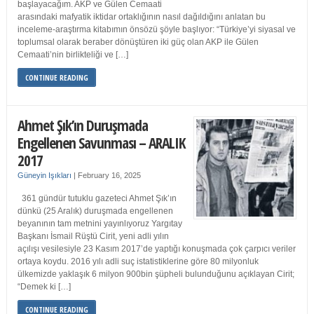
başlayacağım. AKP ve Gülen Cemaati
arasındaki mafyatik iktidar ortaklığının nasıl dağıldığını anlatan bu
inceleme-araştırma kitabımın önsözü şöyle başlıyor: “Türkiye’yi siyasal ve
toplumsal olarak beraber dönüştüren iki güç olan AKP ile Gülen
Cemaati’nin birlikteliği ve […]
CONTINUE READING
Ahmet Şık’ın Duruşmada
Engellenen Savunması – ARALIK
2017
Güneyin Işıkları
|
February 16, 2025
361 gündür tutuklu gazeteci Ahmet Şık’ın
dünkü (25 Aralık) duruşmada engellenen
beyanının tam metnini yayınlıyoruz Yargıtay
Başkanı İsmail Rüştü Cirit, yeni adli yılın
açılışı vesilesiyle 23 Kasım 2017’de yaptığı konuşmada çok çarpıcı veriler
ortaya koydu. 2016 yılı adli suç istatistiklerine göre 80 milyonluk
ülkemizde yaklaşık 6 milyon 900bin şüpheli bulunduğunu açıklayan Cirit;
“Demek ki […]
CONTINUE READING