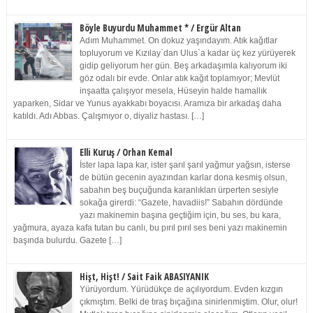
Böyle Buyurdu Muhammet * / Ergür Altan
Adım Muhammet. On dokuz yaşındayım. Atık kağıtlar
topluyorum ve Kızılay`dan Ulus`a kadar üç kez yürüyerek
gidip geliyorum her gün. Beş arkadaşımla kalıyorum iki
göz odalı bir evde. Onlar atık kağıt toplamıyor; Mevlüt
inşaatta çalışıyor mesela, Hüseyin halde hamallık
yaparken, Sidar ve Yunus ayakkabı boyacısı. Aramıza bir arkadaş daha
katıldı. Adı Abbas. Çalışmıyor o, diyaliz hastası. […]
Elli Kuruş / Orhan Kemal
İster lapa lapa kar, ister şarıl şarıl yağmur yağsın, isterse
de bütün gecenin ayazından karlar dona kesmiş olsun,
sabahın beş buçuğunda karanlıkları ürperten sesiyle
sokağa girerdi: “Gazete, havadiis!” Sabahın dördünde
yazı makinemin başına geçtiğim için, bu ses, bu kara,
yağmura, ayaza kafa tutan bu canlı, bu pırıl pırıl ses beni yazı makinemin
başında bulurdu. Gazete […]
Hişt, Hişt! / Sait Faik ABASIYANIK
Yürüyordum. Yürüdükçe de açılıyordum. Evden kızgın
çıkmıştım. Belki de tıraş bıçağına sinirlenmiştim. Olur, olur!