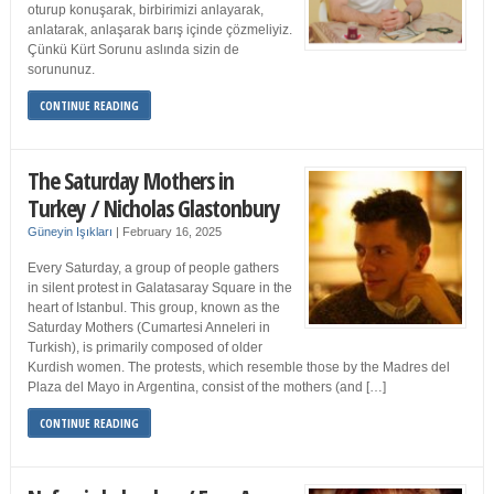
oturup konuşarak, birbirimizi anlayarak,
anlatarak, anlaşarak barış içinde çözmeliyiz.
Çünkü Kürt Sorunu aslında sizin de
sorununuz.
CONTINUE READING
The Saturday Mothers in
Turkey / Nicholas Glastonbury
Güneyin Işıkları
|
February 16, 2025
Every Saturday, a group of people gathers
in silent protest in Galatasaray Square in the
heart of Istanbul. This group, known as the
Saturday Mothers (Cumartesi Anneleri in
Turkish), is primarily composed of older
Kurdish women. The protests, which resemble those by the Madres del
Plaza del Mayo in Argentina, consist of the mothers (and […]
CONTINUE READING