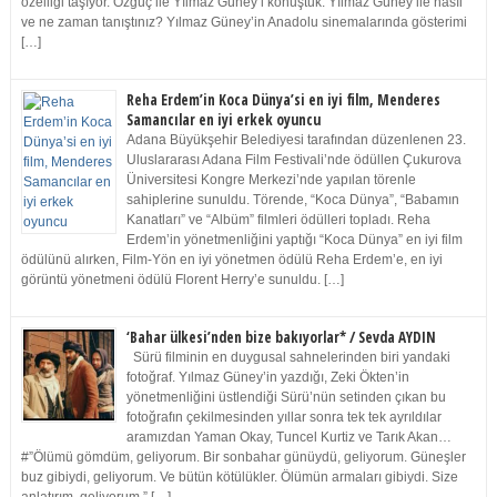
özelliği taşıyor. Özgüç ile Yılmaz Güney’i konuştuk. Yılmaz Güney ile nasıl
ve ne zaman tanıştınız? Yılmaz Güney’in Anadolu sinemalarında gösterimi
[…]
Reha Erdem’in Koca Dünya’si en iyi film, Menderes
Samancılar en iyi erkek oyuncu
Adana Büyükşehir Belediyesi tarafından düzenlenen 23.
Uluslararası Adana Film Festivali’nde ödüllen Çukurova
Üniversitesi Kongre Merkezi’nde yapılan törenle
sahiplerine sunuldu. Törende, “Koca Dünya”, “Babamın
Kanatları” ve “Albüm” filmleri ödülleri topladı. Reha
Erdem’in yönetmenliğini yaptığı “Koca Dünya” en iyi film
ödülünü alırken, Film-Yön en iyi yönetmen ödülü Reha Erdem’e, en iyi
görüntü yönetmeni ödülü Florent Herry’e sunuldu. […]
‘Bahar ülkesi’nden bize bakıyorlar* / Sevda AYDIN
Sürü filminin en duygusal sahnelerinden biri yandaki
fotoğraf. Yılmaz Güney’in yazdığı, Zeki Ökten’in
yönetmenliğini üstlendiği Sürü’nün setinden çıkan bu
fotoğrafın çekilmesinden yıllar sonra tek tek ayrıldılar
aramızdan Yaman Okay, Tuncel Kurtiz ve Tarık Akan…
#”Ölümü gömdüm, geliyorum. Bir sonbahar günüydü, geliyorum. Güneşler
buz gibiydi, geliyorum. Ve bütün kötülükler. Ölümün armaları gibiydi. Size