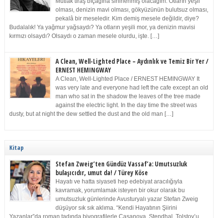
Mutlak tıraş bıçağına sinirlenmiş olacağım. Otların yeşil
olması, denizin mavi olması, gökyüzünün bulutsuz olması,
pekalâ bir meseledir. Kim demiş mesele değildir, diye?
Budalalık! Ya yağmur yağsaydı? Ya otların yeşili mor, ya denizin mavisi
kırmızı olsaydı? Olsaydı o zaman mesele olurdu, işte. […]
A Clean, Well-Lighted Place – Aydınlık ve Temiz Bir Yer /
ERNEST HEMINGWAY
A Clean, Well-Lighted Place / ERNEST HEMINGWAY It
was very late and everyone had left the cafe except an old
man who sat in the shadow the leaves of the tree made
against the electric light. In the day time the street was
dusty, but at night the dew settled the dust and the old man […]
Kitap
Stefan Zweig’ten Gündüz Vassaf’a: Umutsuzluk
bulaşıcıdır, umut da! / Türey Köse
Hayatı ve hatta siyaseti hep edebiyat aracılığıyla
kavramak, yorumlamak isteyen bir okur olarak bu
umutsuzluk günlerinde Avusturyalı yazar Stefan Zweig
düşüyor sık sık aklıma. “Kendi Hayatının Şiirini
Yazanlar”da roman tadında biyografilerle Casanova, Stendhal, Tolstoy’u