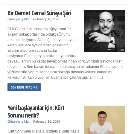
Bir Demet Cemal Süreya Şiiri
Güneyin Işıkları
|
February 16, 2025
GÜLGülün tam ortasında ağlıyorumHer
akşam sokak ortasında öldükçeÖnümü
arkamı bilmiyorumAzaldığını duyup duyup
karanlıktaBeni ayakta tutan gözlerinin
Ellerini alıyorum sabaha kadar
seviyorumEllerin beyaz tekrar beyaz tekrar
beyazEllerinin bu kadar beyaz olmasından korkuyorumİstasyonda tiren
oluyor birazBen bazan istasyonu bulamayan bir adamım Gülü alıyorum
yüzüme sürüyorumHer nasılsa sokağa düşmüşKolumu kanadımı
kırıyorumBir kan oluyor bir kıyamet bir çalgıVe zurnanın […]
CONTINUE READING
Yeni başlayanlar için: Kürt
Sorunu nedir?
Güneyin Işıkları
|
February 16, 2025
Kürt Sorununu silahsız, şiddetsiz, çatışmasız