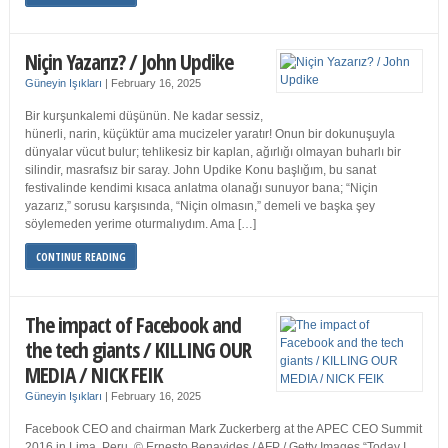
Niçin Yazarız? / John Updike
Güneyin Işıkları
|
February 16, 2025
Bir kurşunkalemi düşünün. Ne kadar sessiz,
hünerli, narin, küçüktür ama mucizeler yaratır! Onun bir dokunuşuyla
dünyalar vücut bulur; tehlikesiz bir kaplan, ağırlığı olmayan buharlı bir
silindir, masrafsız bir saray. John Updike Konu başlığım, bu sanat
festivalinde kendimi kısaca anlatma olanağı sunuyor bana; “Niçin
yazarız,” sorusu karşısında, “Niçin olmasın,” demeli ve başka şey
söylemeden yerime oturmalıydım. Ama […]
CONTINUE READING
The impact of Facebook and
the tech giants / KILLING OUR
MEDIA / NICK FEIK
Güneyin Işıkları
|
February 16, 2025
Facebook CEO and chairman Mark Zuckerberg at the APEC CEO Summit
2016 in Lima, Peru. © Ernesto Benavides / AFP / Getty Images “Today I