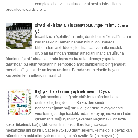
complete chauvinist attitude or at best a thick silence
prevailed towards the […]
SİYASİ NİHİLİZMİN BİR SEMPTOMU; “ŞEHİTLİK” / Cansu
Çöl
İnsanlık için “şehitlik” in tarihi, denilebilir ki “kutsal”ın tarihi
kadar eskidir. Hemen hemen bütün toplumlarda
birbirinden farklı ideolojiler, inançlar ve hatta meslek
grupları tarafından “kutsal” amaçları, inançları uğruna
ölenlerin “şehit” olarak adlandırılışına ve bu adlandırmayı yapanlar
tarafından bu ölüm vakalarının sembolik olarak sahiplenilip bir “şehadet
mertebesi” içerisinde anılışına rastlanır. Burada sorun elbette hayatını
kaybedenlerin adlandırılması […]
Bağışıklık sistemini güçlendirmenin 20 yolu
Soğuk havalar geldiğinde virüsler tarafından hasta
edilmek hiç hoş değildir. Bu yüzden şimdi
bahsedeceğimiz bağışıklık güçlendirici tavsiyeler sizi
virüslerin getirdiği hastalıklardan koruyup, mevsimin tadını
çıkarmanızı sağlayabilir. Şekerden kaçınmak Çok fazla
şeker tüketmek bağışıklık sisteminin bakterilere karşı savaşan
mekanizmasını bastırır. Sadece 75-100 gram şeker tüketmek bile beyaz kan
hücrelerinin bakterileri yok edecek gücünü azaltır. Doğal meyve […]