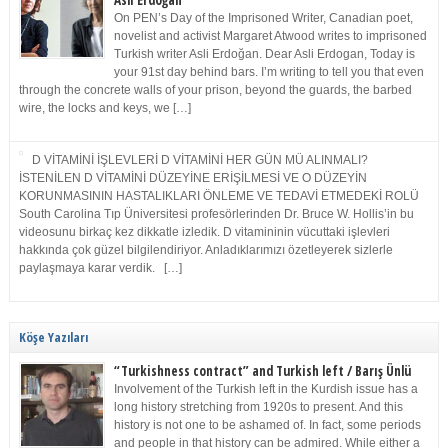
Asli Erdoğan
On PEN’s Day of the Imprisoned Writer, Canadian poet,
novelist and activist Margaret Atwood writes to imprisoned
Turkish writer Asli Erdoğan. Dear Asli Erdogan, Today is
your 91st day behind bars. I’m writing to tell you that even
through the concrete walls of your prison, beyond the guards, the barbed
wire, the locks and keys, we […]
D VİTAMİNİ İŞLEVLERİ D VİTAMİNİ HER GÜN MÜ ALINMALI?
İSTENİLEN D VİTAMİNİ DÜZEYİNE ERİŞİLMESİ VE O DÜZEYİN
KORUNMASININ HASTALIKLARI ÖNLEME VE TEDAVİ ETMEDEKİ ROLÜ
South Carolina Tıp Üniversitesi profesörlerinden Dr. Bruce W. Hollis’in bu
videosunu birkaç kez dikkatle izledik. D vitamininin vücuttaki işlevleri
hakkında çok güzel bilgilendiriyor. Anladıklarımızı özetleyerek sizlerle
paylaşmaya karar verdik. […]
Köşe Yazıları
“Turkishness contract” and Turkish left / Barış Ünlü
Involvement of the Turkish left in the Kurdish issue has a
long history stretching from 1920s to present. And this
history is not one to be ashamed of. In fact, some periods
and people in that history can be admired. While either a