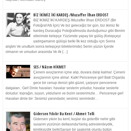
BİZ İKİMİZ İKİ KARDEŞ /Muzaffer İlhan ERDOST
BİZ İKİMİZ İKİ KARDEŞ /Muzaffer İlhan ERDOST (Bir
Fotoğraf Altı İçin) Ve biz geleceğiz bir gün, biz ikimiz İki
kardeş Duracağız Fotoğrafımızda durduğumuz gibi Benim
ellerimde kelepçe Yüzümde yapay bir gülüş (Kelepçeyi
yadırgamanın gülüşü belki İlk kez olduğu için Sonra
alıştım Ve unuttum sonra kelepçeyi bileklerimde) Senin yüzün İçerde
olmanın ve umudun arasında Ve ilk […]
SES / Nâzım HİKMET
Çeneni avuçlarının içine alıp, duvara dalıp kalma!. Çeneni
avuçlarının içine alma!. Kalk! Pencereye gel! Bak! Dışarda
gece bir cenup denizi gibi güzel, çarpıyor pencerene
dalgaları.. Gel! Dinle havaları: havalar seslerin yoludur, havalar seslerle
doludur: toprağın, suyun, yıldızların ve bizim seslerimizle… Pencereye gel!
Havaları dinle bir: Sesimiz yanındadır, sesimiz seninledir…
Gidersen Yıkılır Bu Kent / Ahmet Telli
Gidersen yıkılır bu kent, kuşlar da giderBir nehir gibi
susarım yüzünün deltasındaYanlış adreslerdeydik,
kimliksizdik belkiSarışın bir şaşkınlık olurdu bütün