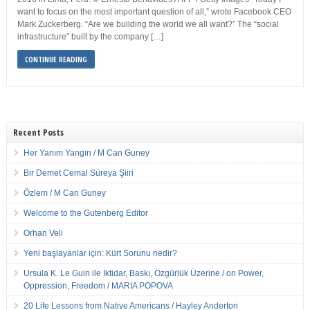
want to focus on the most important question of all,” wrote Facebook CEO
Mark Zuckerberg. “Are we building the world we all want?” The “social
infrastructure” built by the company […]
CONTINUE READING
Recent Posts
Her Yanım Yangın / M Can Guney
Bir Demet Cemal Süreya Şiiri
Özlem / M Can Guney
Welcome to the Gutenberg Editor
Orhan Veli
Yeni başlayanlar için: Kürt Sorunu nedir?
Ursula K. Le Guin ile İktidar, Baskı, Özgürlük Üzerine / on Power,
Oppression, Freedom / MARIA POPOVA
20 Life Lessons from Native Americans / Hayley Anderton