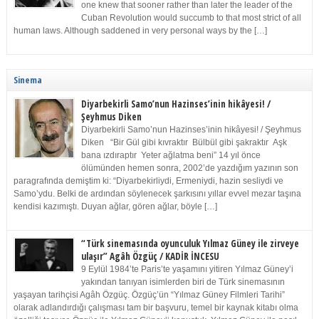
one knew that sooner rather than later the leader of the
Cuban Revolution would succumb to that most strict of all
human laws. Although saddened in very personal ways by the […]
Sinema
Diyarbekirli Samo’nun Hazinses’inin hikâyesi! /
Şeyhmus Diken
Diyarbekirli Samo’nun Hazinses’inin hikâyesi! / Şeyhmus
Diken “Bir Gül gibi kıvraktır Bülbül gibi şakraktır Aşk
bana ızdıraptır Yeter ağlatma beni” 14 yıl önce
ölümünden hemen sonra, 2002’de yazdığım yazının son
paragrafında demiştim ki: “Diyarbekirliydi, Ermeniydi, hazin sesliydi ve
Samo’ydu. Belki de ardından söylenecek şarkısını yıllar evvel mezar taşına
kendisi kazımıştı. Duyan ağlar, gören ağlar, böyle […]
“Türk sinemasında oyunculuk Yılmaz Güney ile zirveye
ulaşır” Agâh Özgüç / KADİR İNCESU
9 Eylül 1984’te Paris’te yaşamını yitiren Yılmaz Güney’i
yakından tanıyan isimlerden biri de Türk sinemasının
yaşayan tarihçisi Agâh Özgüç. Özgüç’ün “Yılmaz Güney Filmleri Tarihi”
olarak adlandırdığı çalışması tam bir başvuru, temel bir kaynak kitabı olma