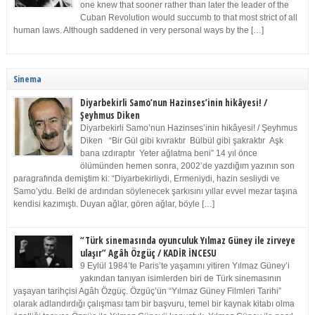
one knew that sooner rather than later the leader of the
Cuban Revolution would succumb to that most strict of all
human laws. Although saddened in very personal ways by the […]
Sinema
Diyarbekirli Samo’nun Hazinses’inin hikâyesi! /
Şeyhmus Diken
Diyarbekirli Samo’nun Hazinses’inin hikâyesi! / Şeyhmus
Diken “Bir Gül gibi kıvraktır Bülbül gibi şakraktır Aşk
bana ızdıraptır Yeter ağlatma beni” 14 yıl önce
ölümünden hemen sonra, 2002’de yazdığım yazının son
paragrafında demiştim ki: “Diyarbekirliydi, Ermeniydi, hazin sesliydi ve
Samo’ydu. Belki de ardından söylenecek şarkısını yıllar evvel mezar taşına
kendisi kazımıştı. Duyan ağlar, gören ağlar, böyle […]
“Türk sinemasında oyunculuk Yılmaz Güney ile zirveye
ulaşır” Agâh Özgüç / KADİR İNCESU
9 Eylül 1984’te Paris’te yaşamını yitiren Yılmaz Güney’i
yakından tanıyan isimlerden biri de Türk sinemasının
yaşayan tarihçisi Agâh Özgüç. Özgüç’ün “Yılmaz Güney Filmleri Tarihi”
olarak adlandırdığı çalışması tam bir başvuru, temel bir kaynak kitabı olma