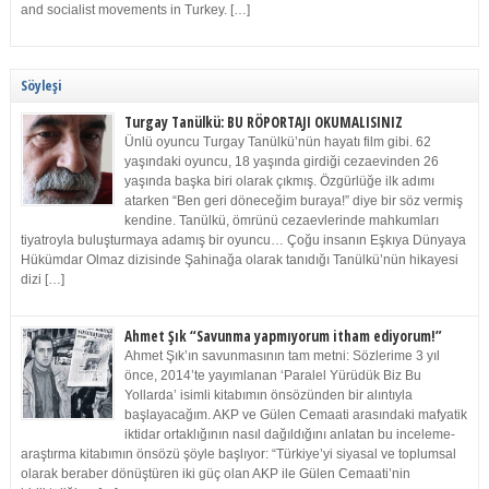
and socialist movements in Turkey. […]
Söyleşi
Turgay Tanülkü: BU RÖPORTAJI OKUMALISINIZ
Ünlü oyuncu Turgay Tanülkü’nün hayatı film gibi. 62
yaşındaki oyuncu, 18 yaşında girdiği cezaevinden 26
yaşında başka biri olarak çıkmış. Özgürlüğe ilk adımı
atarken “Ben geri döneceğim buraya!” diye bir söz vermiş
kendine. Tanülkü, ömrünü cezaevlerinde mahkumları
tiyatroyla buluşturmaya adamış bir oyuncu… Çoğu insanın Eşkıya Dünyaya
Hükümdar Olmaz dizisinde Şahinağa olarak tanıdığı Tanülkü’nün hikayesi
dizi […]
Ahmet Şık “Savunma yapmıyorum itham ediyorum!”
Ahmet Şık’ın savunmasının tam metni: Sözlerime 3 yıl
önce, 2014’te yayımlanan ‘Paralel Yürüdük Biz Bu
Yollarda’ isimli kitabımın önsözünden bir alıntıyla
başlayacağım. AKP ve Gülen Cemaati arasındaki mafyatik
iktidar ortaklığının nasıl dağıldığını anlatan bu inceleme-
araştırma kitabımın önsözü şöyle başlıyor: “Türkiye’yi siyasal ve toplumsal
olarak beraber dönüştüren iki güç olan AKP ile Gülen Cemaati’nin