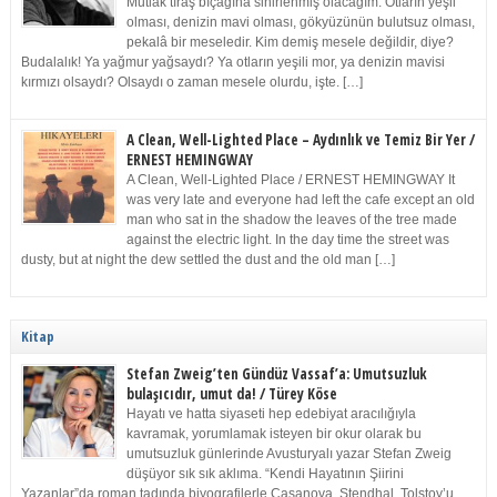
Mutlak tıraş bıçağına sinirlenmiş olacağım. Otların yeşil
olması, denizin mavi olması, gökyüzünün bulutsuz olması,
pekalâ bir meseledir. Kim demiş mesele değildir, diye?
Budalalık! Ya yağmur yağsaydı? Ya otların yeşili mor, ya denizin mavisi
kırmızı olsaydı? Olsaydı o zaman mesele olurdu, işte. […]
A Clean, Well-Lighted Place – Aydınlık ve Temiz Bir Yer /
ERNEST HEMINGWAY
A Clean, Well-Lighted Place / ERNEST HEMINGWAY It
was very late and everyone had left the cafe except an old
man who sat in the shadow the leaves of the tree made
against the electric light. In the day time the street was
dusty, but at night the dew settled the dust and the old man […]
Kitap
Stefan Zweig’ten Gündüz Vassaf’a: Umutsuzluk
bulaşıcıdır, umut da! / Türey Köse
Hayatı ve hatta siyaseti hep edebiyat aracılığıyla
kavramak, yorumlamak isteyen bir okur olarak bu
umutsuzluk günlerinde Avusturyalı yazar Stefan Zweig
düşüyor sık sık aklıma. “Kendi Hayatının Şiirini
Yazanlar”da roman tadında biyografilerle Casanova, Stendhal, Tolstoy’u