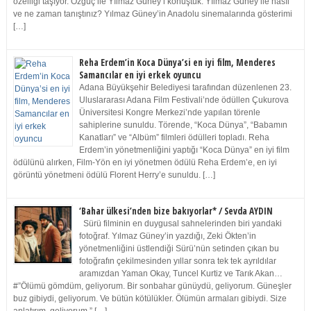
özelliği taşıyor. Özgüç ile Yılmaz Güney’i konuştuk. Yılmaz Güney ile nasıl
ve ne zaman tanıştınız? Yılmaz Güney’in Anadolu sinemalarında gösterimi
[…]
Reha Erdem’in Koca Dünya’si en iyi film, Menderes
Samancılar en iyi erkek oyuncu
Adana Büyükşehir Belediyesi tarafından düzenlenen 23.
Uluslararası Adana Film Festivali’nde ödüllen Çukurova
Üniversitesi Kongre Merkezi’nde yapılan törenle
sahiplerine sunuldu. Törende, “Koca Dünya”, “Babamın
Kanatları” ve “Albüm” filmleri ödülleri topladı. Reha
Erdem’in yönetmenliğini yaptığı “Koca Dünya” en iyi film
ödülünü alırken, Film-Yön en iyi yönetmen ödülü Reha Erdem’e, en iyi
görüntü yönetmeni ödülü Florent Herry’e sunuldu. […]
‘Bahar ülkesi’nden bize bakıyorlar* / Sevda AYDIN
Sürü filminin en duygusal sahnelerinden biri yandaki
fotoğraf. Yılmaz Güney’in yazdığı, Zeki Ökten’in
yönetmenliğini üstlendiği Sürü’nün setinden çıkan bu
fotoğrafın çekilmesinden yıllar sonra tek tek ayrıldılar
aramızdan Yaman Okay, Tuncel Kurtiz ve Tarık Akan…
#”Ölümü gömdüm, geliyorum. Bir sonbahar günüydü, geliyorum. Güneşler
buz gibiydi, geliyorum. Ve bütün kötülükler. Ölümün armaları gibiydi. Size