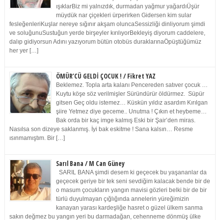
ışıklarBiz mi yalnızdık, durmadan yağmur yağardıÜşür
müydük nar çiçekleri ürperirken Gidersen kim sular
fesleğenleriKuşlar nereye sığınır akşam oluncaSessizliği dinliyorum şimdi
ve soluğunuSustuğun yerde birşeyler kırılıyorBekleyiş diyorum caddelere,
dalıp gidiyorsun Adını yazıyorum bütün otobüs duraklarınaÖpüştüğümüz
her yer […]
ÖMÜR’CÜ GELDİ ÇOCUK ! / Fikret YAZ
Beklemez. Topla arta kalanı Pencereden satıver çocuk …
Kuytu köşe söz verilmişler Süründürür öldürmez. Süpür
gitsen Geç oldu istemez… Küskün yıldız asardım Kırılgan
şiire Yetmez diye geceme.. Unutma ! Çıkın et heybeme…
Bak orda bir kaç imge kalmış Eski bir Şair’den miras.
Nasılsa son dizeye saklanmış. İyi bak eskitme ! Sana kalsın… Resme
ısınmamıştım. Bir […]
Sarıl Bana / M Can Güney
SARIL BANA şimdi desem ki geçecek bu yaşananlar da
geçecek geriye bir tek seni sevdiğim kalacak bende bir de
o masum çocukların yangın mavisi gözleri belki bir de bir
türlü duyulmayan çığlığında annelerin yüreğimizin
kanayan yarası kardeşliğe hasret o güzel ülkem sanma
sakın değmez bu yangın yeri bu darmadağan, cehenneme dönmüş ülke