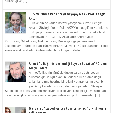
birlikteliği ve […]
Türkiye dibine kadar faşizmi yaşayacak / Prof. Cengiz
Aktar
Türkiye dibine kadar faşizmi yaşayacak / Prof. Cengiz
Aktar – Söyleşi : Yeter Polat AKPM’nin geçtiğimiz günlerde
Türkiye’yi izleme sürecine almasını küme düşmek olarak
tanımlayan Prof. Cengiz Aktar, artık Azerbaycan,
Kırgızistan, Özbekistan, Türkmenistan, Rusya gibi gayri demokratik
ülkelerle aynı kümede olan Türkiye’nin AKPM üyesi 47 ülke arasından ikinci
küme olarak sıraladığı 9 ülkesinden biri olduğunu ifade […]
Ahmet Telli: ‘Şiirin beslendiği kaynak hayattır’ / Didem
Gülçin Erdem
Ahmet Telli, şiirin tümüyle duygu ya da düşünceden
oluşmadığını vurgulayan, bu edebi türü anlama değil
anlamlandırma üzerine bir etkinlik olarak tanımlayan bir
şair. Altı yıl aradan sonra gelen yeni şiir kitabı “Bakışın
Senin” ile de bunu yeniden kanıtlıyor. Telli ile yeni kitabını, şiiri ve şiire dahil
hayatı konuştuk. – Bu söyleşiyi yeryüzündeki en iyi okurlarınızdan […]
Margaret Atwood writes to imprisoned Turkish writer