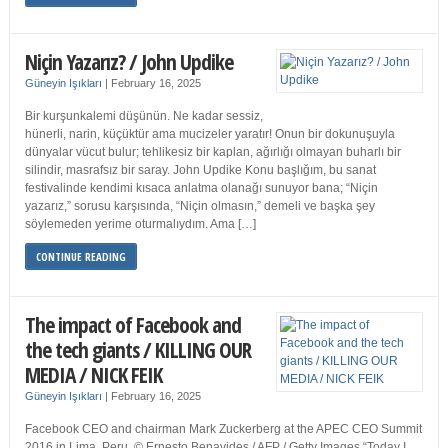
Niçin Yazarız? / John Updike
Güneyin Işıkları
|
February 16, 2025
Bir kurşunkalemi düşünün. Ne kadar sessiz,
hünerli, narin, küçüktür ama mucizeler yaratır! Onun bir dokunuşuyla
dünyalar vücut bulur; tehlikesiz bir kaplan, ağırlığı olmayan buharlı bir
silindir, masrafsız bir saray. John Updike Konu başlığım, bu sanat
festivalinde kendimi kısaca anlatma olanağı sunuyor bana; “Niçin
yazarız,” sorusu karşısında, “Niçin olmasın,” demeli ve başka şey
söylemeden yerime oturmalıydım. Ama […]
CONTINUE READING
The impact of Facebook and
the tech giants / KILLING OUR
MEDIA / NICK FEIK
Güneyin Işıkları
|
February 16, 2025
Facebook CEO and chairman Mark Zuckerberg at the APEC CEO Summit
2016 in Lima, Peru. © Ernesto Benavides / AFP / Getty Images “Today I