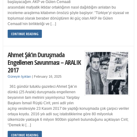
başlayacağım. AKP ve Gülen Cemaati
arasındaki mafyatik iktidar ortaklığının nasıl dağıldığını anlatan bu
inceleme-araştırma kitabımın önsözü şöyle başlıyor: “Türkiye’yi siyasal ve
toplumsal olarak beraber dönüştüren iki güç olan AKP ile Gülen
Cemaati’nin birlikteliği ve […]
CONTINUE READING
Ahmet Şık’ın Duruşmada
Engellenen Savunması – ARALIK
2017
Güneyin Işıkları
|
February 16, 2025
361 gündür tutuklu gazeteci Ahmet Şık’ın
dünkü (25 Aralık) duruşmada engellenen
beyanının tam metnini yayınlıyoruz Yargıtay
Başkanı İsmail Rüştü Cirit, yeni adli yılın
açılışı vesilesiyle 23 Kasım 2017’de yaptığı konuşmada çok çarpıcı veriler
ortaya koydu. 2016 yılı adli suç istatistiklerine göre 80 milyonluk
ülkemizde yaklaşık 6 milyon 900bin şüpheli bulunduğunu açıklayan Cirit;
“Demek ki […]
CONTINUE READING