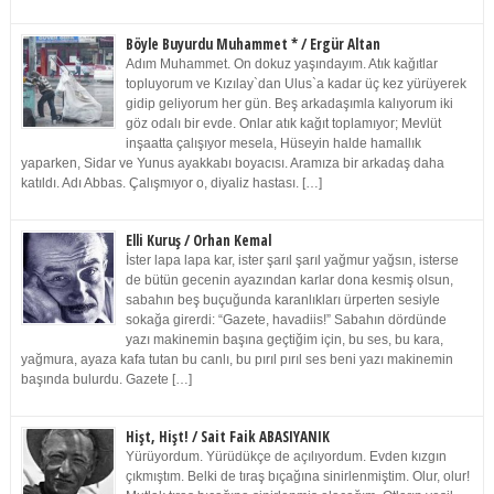
Böyle Buyurdu Muhammet * / Ergür Altan
Adım Muhammet. On dokuz yaşındayım. Atık kağıtlar
topluyorum ve Kızılay`dan Ulus`a kadar üç kez yürüyerek
gidip geliyorum her gün. Beş arkadaşımla kalıyorum iki
göz odalı bir evde. Onlar atık kağıt toplamıyor; Mevlüt
inşaatta çalışıyor mesela, Hüseyin halde hamallık
yaparken, Sidar ve Yunus ayakkabı boyacısı. Aramıza bir arkadaş daha
katıldı. Adı Abbas. Çalışmıyor o, diyaliz hastası. […]
Elli Kuruş / Orhan Kemal
İster lapa lapa kar, ister şarıl şarıl yağmur yağsın, isterse
de bütün gecenin ayazından karlar dona kesmiş olsun,
sabahın beş buçuğunda karanlıkları ürperten sesiyle
sokağa girerdi: “Gazete, havadiis!” Sabahın dördünde
yazı makinemin başına geçtiğim için, bu ses, bu kara,
yağmura, ayaza kafa tutan bu canlı, bu pırıl pırıl ses beni yazı makinemin
başında bulurdu. Gazete […]
Hişt, Hişt! / Sait Faik ABASIYANIK
Yürüyordum. Yürüdükçe de açılıyordum. Evden kızgın
çıkmıştım. Belki de tıraş bıçağına sinirlenmiştim. Olur, olur!