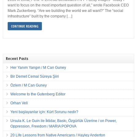
want to focus on the most important question of all,” wrote Facebook CEO
Mark Zuckerberg. “Are we building the world we all want?” The “social
infrastructure” built by the company […]
CONTINUE READING
Recent Posts
Her Yanım Yangın / M Can Guney
Bir Demet Cemal Süreya Şiiri
Özlem / M Can Guney
Welcome to the Gutenberg Editor
Orhan Veli
Yeni başlayanlar için: Kürt Sorunu nedir?
Ursula K. Le Guin ile İktidar, Baskı, Özgürlük Üzerine / on Power,
Oppression, Freedom / MARIA POPOVA
20 Life Lessons from Native Americans / Hayley Anderton