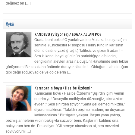
değmez bir […]
Öykü
RANDEVU (Vizyoner) / EDGAR ALLAN POE
Orada beni bekle! O yankılı vadide Mutlaka buluşacağım
seninle. (Chichester Piskoposu Henry King’in karısının
ölümü üstüne yazdığı ağıt.) Talihsiz ve gizemli adam! –
Sen ki kendi hayal gücünün parlaklığıyla afalladın,
gençliğinin alevleri arasına düştün! Hayalimde seni tekrar
görüyorum! Bir kez daha önümde duruyor siluetin! – Olduğun – ah olduğun
gibi değil soğuk vadide ve gölgelerin […]
Karıncanın boyu / Hasibe Özdemir
Karıncanın boyu / Hasibe Özdemir “Şişirdin içimi yemin
ederim ya! Deseydin methiyeler düzeceğiz, çıkmazdım
evden.” Sesi sinirden titriyor. “Sana gel demedim kızım.”
diyorum sakince. “Takıldın peşime madem, ne duyarsan
katlanacaksın.” Bir sigara yakıyor. Başını yana yatırıp,
bezmiş annelerin yılgın bakışıyla süzüyor beni. Kaşlarımı kaldırıp ona
bakıyorum ben de. Pes ediyor. “Git nereye atacaksan at, ben mezeleri
söylüyorum […]