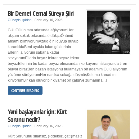
Bir Demet Cemal Süreya Şiiri
Güneyin Işıkları
|
February 16, 2025
GÜLGülün tam ortasında ağlıyorumHer
akşam sokak ortasında öldükçeÖnümü
arkamı bilmiyorumAzaldığını duyup duyup
karanlıktaBeni ayakta tutan gözlerinin
Ellerini alıyorum sabaha kadar
seviyorumEllerin beyaz tekrar beyaz tekrar
beyazEllerinin bu kadar beyaz olmasından korkuyorumİstasyonda tiren
oluyor birazBen bazan istasyonu bulamayan bir adamım Gülü alıyorum
yüzüme sürüyorumHer nasılsa sokağa düşmüşKolumu kanadımı
kırıyorumBir kan oluyor bir kıyamet bir çalgıVe zurnanın […]
CONTINUE READING
Yeni başlayanlar için: Kürt
Sorunu nedir?
Güneyin Işıkları
|
February 16, 2025
Kürt Sorununu silahsız, şiddetsiz, çatışmasız