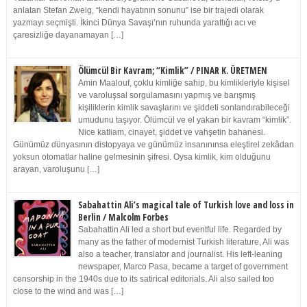
anlatan Stefan Zweig, “kendi hayatının sonunu” ise bir trajedi olarak
yazmayı seçmişti. İkinci Dünya Savaşı’nın ruhunda yarattığı acı ve
çaresizliğe dayanamayan […]
Ölümcül Bir Kavram; “Kimlik” / PINAR K. ÜRETMEN
Amin Maalouf, çoklu kimliğe sahip, bu kimlikleriyle kişisel
ve varoluşsal sorgulamasını yapmış ve barışmış
kişiliklerin kimlik savaşlarını ve şiddeti sonlandırabileceği
umudunu taşıyor. Ölümcül ve el yakan bir kavram “kimlik”.
Nice katliam, cinayet, şiddet ve vahşetin bahanesi.
Günümüz dünyasının distopyaya ve günümüz insanınınsa eleştirel zekâdan
yoksun otomatlar haline gelmesinin şifresi. Oysa kimlik, kim olduğunu
arayan, varoluşunu […]
Sabahattin Ali’s magical tale of Turkish love and loss in
Berlin / Malcolm Forbes
Sabahattin Ali led a short but eventful life. Regarded by
many as the father of modernist Turkish literature, Ali was
also a teacher, translator and journalist. His left-leaning
newspaper, Marco Pasa, became a target of government
censorship in the 1940s due to its satirical editorials. Ali also sailed too
close to the wind and was […]