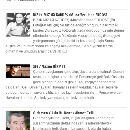
BİZ İKİMİZ İKİ KARDEŞ /Muzaffer İlhan ERDOST
BİZ İKİMİZ İKİ KARDEŞ /Muzaffer İlhan ERDOST (Bir
Fotoğraf Altı İçin) Ve biz geleceğiz bir gün, biz ikimiz İki
kardeş Duracağız Fotoğrafımızda durduğumuz gibi Benim
ellerimde kelepçe Yüzümde yapay bir gülüş (Kelepçeyi
yadırgamanın gülüşü belki İlk kez olduğu için Sonra
alıştım Ve unuttum sonra kelepçeyi bileklerimde) Senin yüzün İçerde
olmanın ve umudun arasında Ve ilk […]
SES / Nâzım HİKMET
Çeneni avuçlarının içine alıp, duvara dalıp kalma!. Çeneni
avuçlarının içine alma!. Kalk! Pencereye gel! Bak! Dışarda
gece bir cenup denizi gibi güzel, çarpıyor pencerene
dalgaları.. Gel! Dinle havaları: havalar seslerin yoludur, havalar seslerle
doludur: toprağın, suyun, yıldızların ve bizim seslerimizle… Pencereye gel!
Havaları dinle bir: Sesimiz yanındadır, sesimiz seninledir…
Gidersen Yıkılır Bu Kent / Ahmet Telli
Gidersen yıkılır bu kent, kuşlar da giderBir nehir gibi
susarım yüzünün deltasındaYanlış adreslerdeydik,
kimliksizdik belkiSarışın bir şaşkınlık olurdu bütün