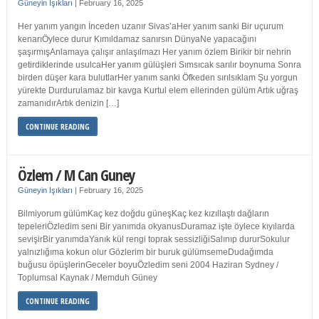
Güneyin Işıkları
|
February 16, 2025
Her yanım yangın İnceden uzanır Sivas’aHer yanım sanki Bir uçurum
kenarıÖylece durur Kımıldamaz sanırsın DünyaNe yapacağını
şaşırmışAnlamaya çalışır anlaşılmazı Her yanım özlem Birikir bir nehrin
getirdiklerinde usulcaHer yanım gülüşleri Sımsıcak sarılır boynuma Sonra
birden düşer kara bulutlarHer yanım sanki Öfkeden sırılsıklam Şu yorgun
yürekte Durdurulamaz bir kavga Kurtul elem ellerinden gülüm Artık uğraş
zamanıdırArtık denizin […]
CONTINUE READING
Özlem / M Can Guney
Güneyin Işıkları
|
February 16, 2025
Bilmiyorum gülümKaç kez doğdu güneşKaç kez kızıllaştı dağların
tepeleriÖzledim seni Bir yanımda okyanusDuramaz işte öylece kıyılarda
sevişirBir yanımdaYanık kül rengi toprak sessizliğiSalınıp dururSokulur
yalnızlığıma kokun olur Gözlerim bir buruk gülümsemeDudağımda
buğusu öpüşlerinGeceler boyuÖzledim seni 2004 Haziran Sydney /
Toplumsal Kaynak / Memduh Güney
CONTINUE READING