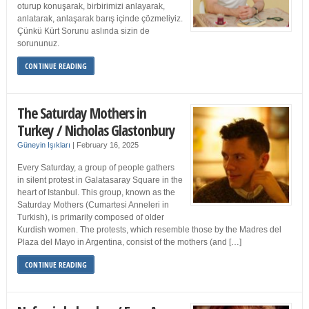
oturup konuşarak, birbirimizi anlayarak,
anlatarak, anlaşarak barış içinde çözmeliyiz.
Çünkü Kürt Sorunu aslında sizin de
sorununuz.
CONTINUE READING
The Saturday Mothers in
Turkey / Nicholas Glastonbury
Güneyin Işıkları
|
February 16, 2025
Every Saturday, a group of people gathers
in silent protest in Galatasaray Square in the
heart of Istanbul. This group, known as the
Saturday Mothers (Cumartesi Anneleri in
Turkish), is primarily composed of older
Kurdish women. The protests, which resemble those by the Madres del
Plaza del Mayo in Argentina, consist of the mothers (and […]
CONTINUE READING