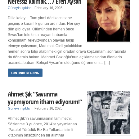
Nefessiz kalmak… / Eren Aysan
Güneyin Işıkları
|
February 16, 2025
Dille kolay… Tam yirmi dört koca sene
geçmiş o karanlık günün ardından. Her şey
dün gibi oysa. Ölümünden hemen önce
Sıvas’tan telefonla arayan babamla
konuşmam, televizyondan olayları takip
etmeye çalışmam, Madımak Oteli yakıldıktan
hemen sonra bilgi alabilmek için oradan oraya koşturmam; sonrasında
da dönemin bakanı Mehmet Gazioğlu’nun açıklamasından ölenlerin
arasında babam Behçet Aysan’ın olduğunu öğrenmem… […]
CONTINUE READING
Ahmet Şık “Savunma
yapmıyorum itham ediyorum!”
Güneyin Işıkları
|
February 16, 2025
Ahmet Şık’ın savunmasının tam metni:
Sözlerime 3 yıl önce, 2014’te yayımlanan
‘Paralel Yürüdük Biz Bu Yollarda’ isimli
kitabımın önsözünden bir alıntıyla