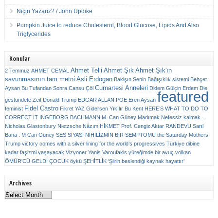
Niçin Yazarız? / John Updike
Pumpkin Juice to reduce Cholesterol, Blood Glucose, Lipids And Also
Triglycerides
Konular
Ahmet Telli
Ahmet Şık
Ahmet Şık'ın
2 Temmuz
AHMET CEMAL
savunmasının tam metni
Asli Erdogan
Bakişın Senin
Bağışıklık sistemi
Behçet
Cumartesi Anneleri
Aysan
Bu Tufandan Sonra
Cansu Çöl
Didem Gülçin Erdem
Die
featured
gestundete Zeit
Donald Trump
EDGAR ALLAN POE
Eren Aysan
Fidel Castro
feminist
Fikret YAZ
Gidersen Yıkılır Bu Kent
HERE’S WHAT TO DO TO
CORRECT IT
INGEBORG BACHMANN
M. Can Güney
Madımak
Nefessiz kalmak…
Nicholas Glastonbury
Nietzsche
Nâzım HİKMET
Prof. Cengiz Aktar
RANDEVU
Sarıl
Bana . M Can Güney
SES
SİYASİ NİHİLİZMİN BİR SEMPTOMU
the Saturday Mothers
Trump victory comes with a silver lining for the world’s progressives
Türkiye dibine
kadar faşizmi yaşayacak
Vizyoner
Yanis Varoufakis
yüreğimde bir avuç volkan
ÖMÜR'CÜ GELDİ ÇOCUK
öykü
ŞEHİTLİK
‘Şiirin beslendiği kaynak hayattır’
Archives
Archives