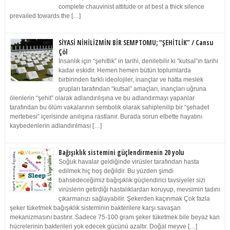
complete chauvinist attitude or at best a thick silence
prevailed towards the […]
SİYASİ NİHİLİZMİN BİR SEMPTOMU; “ŞEHİTLİK” / Cansu
Çöl
İnsanlık için “şehitlik” in tarihi, denilebilir ki “kutsal”ın tarihi
kadar eskidir. Hemen hemen bütün toplumlarda
birbirinden farklı ideolojiler, inançlar ve hatta meslek
grupları tarafından “kutsal” amaçları, inançları uğruna
ölenlerin “şehit” olarak adlandırılışına ve bu adlandırmayı yapanlar
tarafından bu ölüm vakalarının sembolik olarak sahiplenilip bir “şehadet
mertebesi” içerisinde anılışına rastlanır. Burada sorun elbette hayatını
kaybedenlerin adlandırılması […]
Bağışıklık sistemini güçlendirmenin 20 yolu
Soğuk havalar geldiğinde virüsler tarafından hasta
edilmek hiç hoş değildir. Bu yüzden şimdi
bahsedeceğimiz bağışıklık güçlendirici tavsiyeler sizi
virüslerin getirdiği hastalıklardan koruyup, mevsimin tadını
çıkarmanızı sağlayabilir. Şekerden kaçınmak Çok fazla
şeker tüketmek bağışıklık sisteminin bakterilere karşı savaşan
mekanizmasını bastırır. Sadece 75-100 gram şeker tüketmek bile beyaz kan
hücrelerinin bakterileri yok edecek gücünü azaltır. Doğal meyve […]