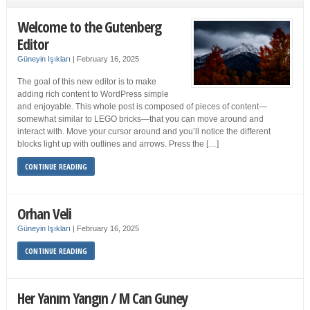
Welcome to the Gutenberg
Editor
Güneyin Işıkları
|
February 16, 2025
The goal of this new editor is to make
adding rich content to WordPress simple
and enjoyable. This whole post is composed of pieces of content—
somewhat similar to LEGO bricks—that you can move around and
interact with. Move your cursor around and you’ll notice the different
blocks light up with outlines and arrows. Press the […]
CONTINUE READING
Orhan Veli
Güneyin Işıkları
|
February 16, 2025
CONTINUE READING
Her Yanım Yangın / M Can Guney