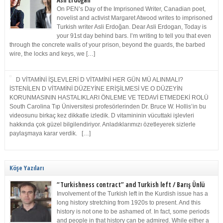
Asli Erdoğan
On PEN’s Day of the Imprisoned Writer, Canadian poet,
novelist and activist Margaret Atwood writes to imprisoned
Turkish writer Asli Erdoğan. Dear Asli Erdogan, Today is
your 91st day behind bars. I’m writing to tell you that even
through the concrete walls of your prison, beyond the guards, the barbed
wire, the locks and keys, we […]
D VİTAMİNİ İŞLEVLERİ D VİTAMİNİ HER GÜN MÜ ALINMALI?
İSTENİLEN D VİTAMİNİ DÜZEYİNE ERİŞİLMESİ VE O DÜZEYİN
KORUNMASININ HASTALIKLARI ÖNLEME VE TEDAVİ ETMEDEKİ ROLÜ
South Carolina Tıp Üniversitesi profesörlerinden Dr. Bruce W. Hollis’in bu
videosunu birkaç kez dikkatle izledik. D vitamininin vücuttaki işlevleri
hakkında çok güzel bilgilendiriyor. Anladıklarımızı özetleyerek sizlerle
paylaşmaya karar verdik. […]
Köşe Yazıları
“Turkishness contract” and Turkish left / Barış Ünlü
Involvement of the Turkish left in the Kurdish issue has a
long history stretching from 1920s to present. And this
history is not one to be ashamed of. In fact, some periods
and people in that history can be admired. While either a