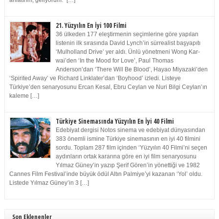
anlatırım, geliyorum.” […]
21. Yüzyılın En İyi 100 Filmi
36 ülkeden 177 eleştirmenin seçimlerine göre yapılan
listenin ilk sırasında David Lynch’in sürrealist başyapıtı
‘Mulholland Drive’ yer aldı. Ünlü yönetmeni Wong Kar-
wai’den ‘In the Mood for Love’, Paul Thomas
Anderson’dan ‘There Will Be Blood’, Hayao Miyazaki’den
‘Spirited Away’ ve Richard Linklater’dan ‘Boyhood’ izledi. Listeye
Türkiye’den senaryosunu Ercan Kesal, Ebru Ceylan ve Nuri Bilgi Ceylan’ın
kaleme […]
Türkiye Sinemasında Yüzyılın En İyi 40 Filmi
Edebiyat dergisi Notos sinema ve edebiyat dünyasından
383 önemli ismine Türkiye sinemasının en iyi 40 filmini
sordu. Toplam 287 film içinden ‘Yüzyılın 40 Filmi’ni seçen
aydınların ortak kararına göre en iyi film senaryosunu
Yılmaz Güney’in yazıp Şerif Gören’in yönettiği ve 1982
Cannes Film Festival’inde büyük ödül Altın Palmiye’yi kazanan ‘Yol’ oldu.
Listede Yılmaz Güney’in 3 […]
Son Eklenenler