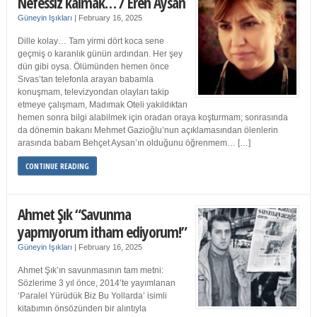
Nefessiz kalmak… / Eren Aysan
Güneyin Işıkları
|
February 16, 2025
Dille kolay… Tam yirmi dört koca sene
geçmiş o karanlık günün ardından. Her şey
dün gibi oysa. Ölümünden hemen önce
Sıvas’tan telefonla arayan babamla
konuşmam, televizyondan olayları takip
etmeye çalışmam, Madımak Oteli yakıldıktan
hemen sonra bilgi alabilmek için oradan oraya koşturmam; sonrasında
da dönemin bakanı Mehmet Gazioğlu’nun açıklamasından ölenlerin
arasında babam Behçet Aysan’ın olduğunu öğrenmem… […]
CONTINUE READING
Ahmet Şık “Savunma
yapmıyorum itham ediyorum!”
Güneyin Işıkları
|
February 16, 2025
Ahmet Şık’ın savunmasının tam metni:
Sözlerime 3 yıl önce, 2014’te yayımlanan
‘Paralel Yürüdük Biz Bu Yollarda’ isimli
kitabımın önsözünden bir alıntıyla