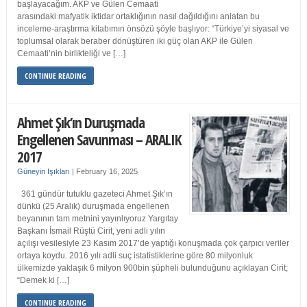
başlayacağım. AKP ve Gülen Cemaati
arasındaki mafyatik iktidar ortaklığının nasıl dağıldığını anlatan bu
inceleme-araştırma kitabımın önsözü şöyle başlıyor: “Türkiye’yi siyasal ve
toplumsal olarak beraber dönüştüren iki güç olan AKP ile Gülen
Cemaati’nin birlikteliği ve […]
CONTINUE READING
Ahmet Şık’ın Duruşmada
Engellenen Savunması – ARALIK
2017
Güneyin Işıkları
|
February 16, 2025
361 gündür tutuklu gazeteci Ahmet Şık’ın
dünkü (25 Aralık) duruşmada engellenen
beyanının tam metnini yayınlıyoruz Yargıtay
Başkanı İsmail Rüştü Cirit, yeni adli yılın
açılışı vesilesiyle 23 Kasım 2017’de yaptığı konuşmada çok çarpıcı veriler
ortaya koydu. 2016 yılı adli suç istatistiklerine göre 80 milyonluk
ülkemizde yaklaşık 6 milyon 900bin şüpheli bulunduğunu açıklayan Cirit;
“Demek ki […]
CONTINUE READING