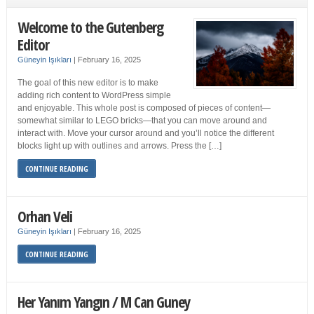
Welcome to the Gutenberg
Editor
Güneyin Işıkları
|
February 16, 2025
The goal of this new editor is to make
adding rich content to WordPress simple
and enjoyable. This whole post is composed of pieces of content—
somewhat similar to LEGO bricks—that you can move around and
interact with. Move your cursor around and you’ll notice the different
blocks light up with outlines and arrows. Press the […]
CONTINUE READING
Orhan Veli
Güneyin Işıkları
|
February 16, 2025
CONTINUE READING
Her Yanım Yangın / M Can Guney