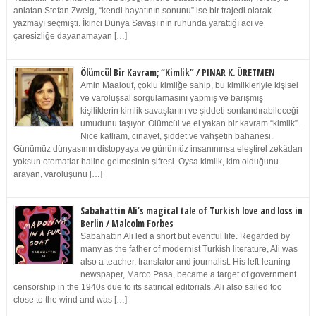
anlatan Stefan Zweig, “kendi hayatının sonunu” ise bir trajedi olarak
yazmayı seçmişti. İkinci Dünya Savaşı’nın ruhunda yarattığı acı ve
çaresizliğe dayanamayan […]
Ölümcül Bir Kavram; “Kimlik” / PINAR K. ÜRETMEN
Amin Maalouf, çoklu kimliğe sahip, bu kimlikleriyle kişisel
ve varoluşsal sorgulamasını yapmış ve barışmış
kişiliklerin kimlik savaşlarını ve şiddeti sonlandırabileceği
umudunu taşıyor. Ölümcül ve el yakan bir kavram “kimlik”.
Nice katliam, cinayet, şiddet ve vahşetin bahanesi.
Günümüz dünyasının distopyaya ve günümüz insanınınsa eleştirel zekâdan
yoksun otomatlar haline gelmesinin şifresi. Oysa kimlik, kim olduğunu
arayan, varoluşunu […]
Sabahattin Ali’s magical tale of Turkish love and loss in
Berlin / Malcolm Forbes
Sabahattin Ali led a short but eventful life. Regarded by
many as the father of modernist Turkish literature, Ali was
also a teacher, translator and journalist. His left-leaning
newspaper, Marco Pasa, became a target of government
censorship in the 1940s due to its satirical editorials. Ali also sailed too
close to the wind and was […]