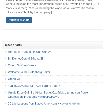
want to focus on the most important question of all,” wrote Facebook CEO
Mark Zuckerberg. “Are we building the world we all want?” The “social
infrastructure” built by the company […]
CONTINUE READING
Recent Posts
Her Yanım Yangın / M Can Guney
Bir Demet Cemal Süreya Şiiri
Özlem / M Can Guney
Welcome to the Gutenberg Editor
Orhan Veli
Yeni başlayanlar için: Kürt Sorunu nedir?
Ursula K. Le Guin ile İktidar, Baskı, Özgürlük Üzerine / on Power,
Oppression, Freedom / MARIA POPOVA
20 Life Lessons from Native Americans / Hayley Anderton