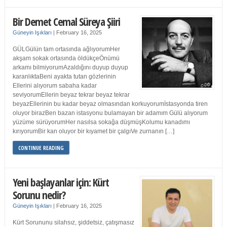
Bir Demet Cemal Süreya Şiiri
Güneyin Işıkları
|
February 16, 2025
GÜLGülün tam ortasında ağlıyorumHer
akşam sokak ortasında öldükçeÖnümü
arkamı bilmiyorumAzaldığını duyup duyup
karanlıktaBeni ayakta tutan gözlerinin
Ellerini alıyorum sabaha kadar
seviyorumEllerin beyaz tekrar beyaz tekrar
beyazEllerinin bu kadar beyaz olmasından korkuyorumİstasyonda tiren
oluyor birazBen bazan istasyonu bulamayan bir adamım Gülü alıyorum
yüzüme sürüyorumHer nasılsa sokağa düşmüşKolumu kanadımı
kırıyorumBir kan oluyor bir kıyamet bir çalgıVe zurnanın […]
CONTINUE READING
Yeni başlayanlar için: Kürt
Sorunu nedir?
Güneyin Işıkları
|
February 16, 2025
Kürt Sorununu silahsız, şiddetsiz, çatışmasız