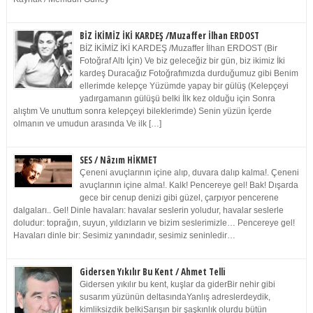
BİZ İKİMİZ İKİ KARDEŞ /Muzaffer İlhan ERDOST
BİZ İKİMİZ İKİ KARDEŞ /Muzaffer İlhan ERDOST (Bir
Fotoğraf Altı İçin) Ve biz geleceğiz bir gün, biz ikimiz İki
kardeş Duracağız Fotoğrafımızda durduğumuz gibi Benim
ellerimde kelepçe Yüzümde yapay bir gülüş (Kelepçeyi
yadırgamanın gülüşü belki İlk kez olduğu için Sonra
alıştım Ve unuttum sonra kelepçeyi bileklerimde) Senin yüzün İçerde
olmanın ve umudun arasında Ve ilk […]
SES / Nâzım HİKMET
Çeneni avuçlarının içine alıp, duvara dalıp kalma!. Çeneni
avuçlarının içine alma!. Kalk! Pencereye gel! Bak! Dışarda
gece bir cenup denizi gibi güzel, çarpıyor pencerene
dalgaları.. Gel! Dinle havaları: havalar seslerin yoludur, havalar seslerle
doludur: toprağın, suyun, yıldızların ve bizim seslerimizle… Pencereye gel!
Havaları dinle bir: Sesimiz yanındadır, sesimiz seninledir…
Gidersen Yıkılır Bu Kent / Ahmet Telli
Gidersen yıkılır bu kent, kuşlar da giderBir nehir gibi
susarım yüzünün deltasındaYanlış adreslerdeydik,
kimliksizdik belkiSarışın bir şaşkınlık olurdu bütün