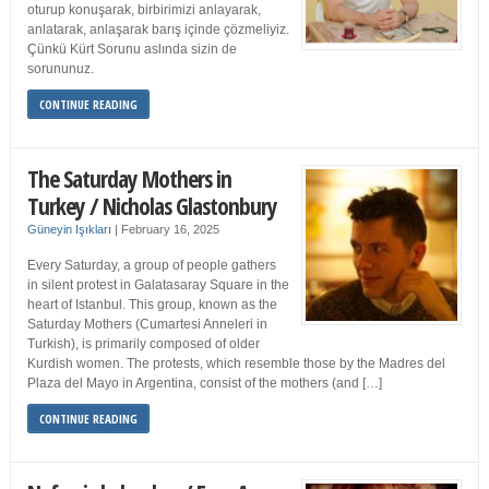
oturup konuşarak, birbirimizi anlayarak,
anlatarak, anlaşarak barış içinde çözmeliyiz.
Çünkü Kürt Sorunu aslında sizin de
sorununuz.
CONTINUE READING
The Saturday Mothers in
Turkey / Nicholas Glastonbury
Güneyin Işıkları
|
February 16, 2025
Every Saturday, a group of people gathers
in silent protest in Galatasaray Square in the
heart of Istanbul. This group, known as the
Saturday Mothers (Cumartesi Anneleri in
Turkish), is primarily composed of older
Kurdish women. The protests, which resemble those by the Madres del
Plaza del Mayo in Argentina, consist of the mothers (and […]
CONTINUE READING