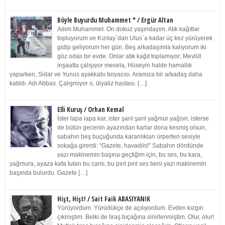
Böyle Buyurdu Muhammet * / Ergür Altan
Adım Muhammet. On dokuz yaşındayım. Atık kağıtlar
topluyorum ve Kızılay`dan Ulus`a kadar üç kez yürüyerek
gidip geliyorum her gün. Beş arkadaşımla kalıyorum iki
göz odalı bir evde. Onlar atık kağıt toplamıyor; Mevlüt
inşaatta çalışıyor mesela, Hüseyin halde hamallık
yaparken, Sidar ve Yunus ayakkabı boyacısı. Aramıza bir arkadaş daha
katıldı. Adı Abbas. Çalışmıyor o, diyaliz hastası. […]
Elli Kuruş / Orhan Kemal
İster lapa lapa kar, ister şarıl şarıl yağmur yağsın, isterse
de bütün gecenin ayazından karlar dona kesmiş olsun,
sabahın beş buçuğunda karanlıkları ürperten sesiyle
sokağa girerdi: “Gazete, havadiis!” Sabahın dördünde
yazı makinemin başına geçtiğim için, bu ses, bu kara,
yağmura, ayaza kafa tutan bu canlı, bu pırıl pırıl ses beni yazı makinemin
başında bulurdu. Gazete […]
Hişt, Hişt! / Sait Faik ABASIYANIK
Yürüyordum. Yürüdükçe de açılıyordum. Evden kızgın
çıkmıştım. Belki de tıraş bıçağına sinirlenmiştim. Olur, olur!