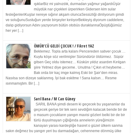
ışıklarBiz mi yalnızdık, durmadan yağmur yağardıÜşür
müydük nar çiçekleri ürperirken Gidersen kim sular
fesleğenleriKuşlar nereye sığınır akşam oluncaSessizliği dinliyorum şimdi
ve soluğunuSustuğun yerde birşeyler kırılıyorBekleyiş diyorum caddelere,
dalıp gidiyorsun Adını yazıyorum bütün otobüs duraklarınaÖpüştüğümüz
her yer […]
ÖMÜR’CÜ GELDİ ÇOCUK ! / Fikret YAZ
Beklemez. Topla arta kalanı Pencereden satıver çocuk …
Kuytu köşe söz verilmişler Süründürür öldürmez. Süpür
gitsen Geç oldu istemez… Küskün yıldız asardım Kırılgan
şiire Yetmez diye geceme.. Unutma ! Çıkın et heybeme…
Bak orda bir kaç imge kalmış Eski bir Şair’den miras.
Nasılsa son dizeye saklanmış. İyi bak eskitme ! Sana kalsın… Resme
ısınmamıştım. Bir […]
Sarıl Bana / M Can Güney
SARIL BANA şimdi desem ki geçecek bu yaşananlar da
geçecek geriye bir tek seni sevdiğim kalacak bende bir de
o masum çocukların yangın mavisi gözleri belki bir de bir
türlü duyulmayan çığlığında annelerin yüreğimizin
kanayan yarası kardeşliğe hasret o güzel ülkem sanma
sakın değmez bu yangın yeri bu darmadağan, cehenneme dönmüş ülke