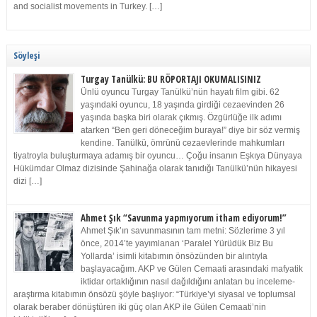
and socialist movements in Turkey. […]
Söyleşi
Turgay Tanülkü: BU RÖPORTAJI OKUMALISINIZ
Ünlü oyuncu Turgay Tanülkü’nün hayatı film gibi. 62
yaşındaki oyuncu, 18 yaşında girdiği cezaevinden 26
yaşında başka biri olarak çıkmış. Özgürlüğe ilk adımı
atarken “Ben geri döneceğim buraya!” diye bir söz vermiş
kendine. Tanülkü, ömrünü cezaevlerinde mahkumları
tiyatroyla buluşturmaya adamış bir oyuncu… Çoğu insanın Eşkıya Dünyaya
Hükümdar Olmaz dizisinde Şahinağa olarak tanıdığı Tanülkü’nün hikayesi
dizi […]
Ahmet Şık “Savunma yapmıyorum itham ediyorum!”
Ahmet Şık’ın savunmasının tam metni: Sözlerime 3 yıl
önce, 2014’te yayımlanan ‘Paralel Yürüdük Biz Bu
Yollarda’ isimli kitabımın önsözünden bir alıntıyla
başlayacağım. AKP ve Gülen Cemaati arasındaki mafyatik
iktidar ortaklığının nasıl dağıldığını anlatan bu inceleme-
araştırma kitabımın önsözü şöyle başlıyor: “Türkiye’yi siyasal ve toplumsal
olarak beraber dönüştüren iki güç olan AKP ile Gülen Cemaati’nin