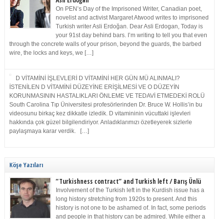
Asli Erdoğan
On PEN’s Day of the Imprisoned Writer, Canadian poet,
novelist and activist Margaret Atwood writes to imprisoned
Turkish writer Asli Erdoğan. Dear Asli Erdogan, Today is
your 91st day behind bars. I’m writing to tell you that even
through the concrete walls of your prison, beyond the guards, the barbed
wire, the locks and keys, we […]
D VİTAMİNİ İŞLEVLERİ D VİTAMİNİ HER GÜN MÜ ALINMALI?
İSTENİLEN D VİTAMİNİ DÜZEYİNE ERİŞİLMESİ VE O DÜZEYİN
KORUNMASININ HASTALIKLARI ÖNLEME VE TEDAVİ ETMEDEKİ ROLÜ
South Carolina Tıp Üniversitesi profesörlerinden Dr. Bruce W. Hollis’in bu
videosunu birkaç kez dikkatle izledik. D vitamininin vücuttaki işlevleri
hakkında çok güzel bilgilendiriyor. Anladıklarımızı özetleyerek sizlerle
paylaşmaya karar verdik. […]
Köşe Yazıları
“Turkishness contract” and Turkish left / Barış Ünlü
Involvement of the Turkish left in the Kurdish issue has a
long history stretching from 1920s to present. And this
history is not one to be ashamed of. In fact, some periods
and people in that history can be admired. While either a