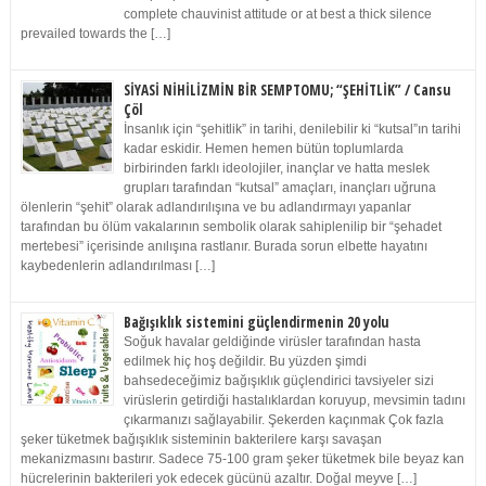
complete chauvinist attitude or at best a thick silence
prevailed towards the […]
SİYASİ NİHİLİZMİN BİR SEMPTOMU; “ŞEHİTLİK” / Cansu
Çöl
İnsanlık için “şehitlik” in tarihi, denilebilir ki “kutsal”ın tarihi
kadar eskidir. Hemen hemen bütün toplumlarda
birbirinden farklı ideolojiler, inançlar ve hatta meslek
grupları tarafından “kutsal” amaçları, inançları uğruna
ölenlerin “şehit” olarak adlandırılışına ve bu adlandırmayı yapanlar
tarafından bu ölüm vakalarının sembolik olarak sahiplenilip bir “şehadet
mertebesi” içerisinde anılışına rastlanır. Burada sorun elbette hayatını
kaybedenlerin adlandırılması […]
Bağışıklık sistemini güçlendirmenin 20 yolu
Soğuk havalar geldiğinde virüsler tarafından hasta
edilmek hiç hoş değildir. Bu yüzden şimdi
bahsedeceğimiz bağışıklık güçlendirici tavsiyeler sizi
virüslerin getirdiği hastalıklardan koruyup, mevsimin tadını
çıkarmanızı sağlayabilir. Şekerden kaçınmak Çok fazla
şeker tüketmek bağışıklık sisteminin bakterilere karşı savaşan
mekanizmasını bastırır. Sadece 75-100 gram şeker tüketmek bile beyaz kan
hücrelerinin bakterileri yok edecek gücünü azaltır. Doğal meyve […]