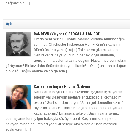
değmez bir […]
Öykü
RANDEVU (Vizyoner) / EDGAR ALLAN POE
Orada beni bekle! O yankılı vadide Mutlaka buluşacağım
seninle. (Chichester Piskoposu Henry King’in karısının
ölümü üstüne yazdığı ağıt.) Talihsiz ve gizemli adam! –
Sen ki kendi hayal gücünün parlaklığıyla afalladın,
gençliğinin alevleri arasına düştün! Hayalimde seni tekrar
görüyorum! Bir kez daha önümde duruyor siluetin! – Olduğun – ah olduğun
gibi değil soğuk vadide ve gölgelerin […]
Karıncanın boyu / Hasibe Özdemir
Karıncanın boyu / Hasibe Özdemir “Şişirdin içimi yemin
ederim ya! Deseydin methiyeler düzeceğiz, çıkmazdım
evden.” Sesi sinirden titriyor. “Sana gel demedim kızım.”
diyorum sakince. “Takıldın peşime madem, ne duyarsan
katlanacaksın.” Bir sigara yakıyor. Başını yana yatırıp,
bezmiş annelerin yılgın bakışıyla süzüyor beni. Kaşlarımı kaldırıp ona
bakıyorum ben de. Pes ediyor. “Git nereye atacaksan at, ben mezeleri
söylüyorum […]