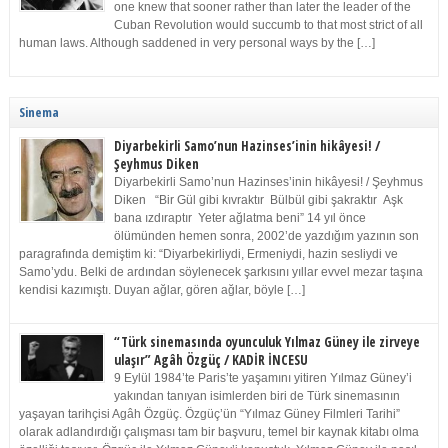
one knew that sooner rather than later the leader of the
Cuban Revolution would succumb to that most strict of all
human laws. Although saddened in very personal ways by the […]
Sinema
Diyarbekirli Samo’nun Hazinses’inin hikâyesi! /
Şeyhmus Diken
Diyarbekirli Samo’nun Hazinses’inin hikâyesi! / Şeyhmus
Diken “Bir Gül gibi kıvraktır Bülbül gibi şakraktır Aşk
bana ızdıraptır Yeter ağlatma beni” 14 yıl önce
ölümünden hemen sonra, 2002’de yazdığım yazının son
paragrafında demiştim ki: “Diyarbekirliydi, Ermeniydi, hazin sesliydi ve
Samo’ydu. Belki de ardından söylenecek şarkısını yıllar evvel mezar taşına
kendisi kazımıştı. Duyan ağlar, gören ağlar, böyle […]
“Türk sinemasında oyunculuk Yılmaz Güney ile zirveye
ulaşır” Agâh Özgüç / KADİR İNCESU
9 Eylül 1984’te Paris’te yaşamını yitiren Yılmaz Güney’i
yakından tanıyan isimlerden biri de Türk sinemasının
yaşayan tarihçisi Agâh Özgüç. Özgüç’ün “Yılmaz Güney Filmleri Tarihi”
olarak adlandırdığı çalışması tam bir başvuru, temel bir kaynak kitabı olma