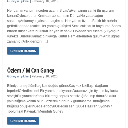
Güneyin Işıkları
|
February 16, 2025
Her yanım yangın İnceden uzanır Sivas’aHer yanım sanki Bir uçurum
kenarıÖylece durur Kımıldamaz sanırsın DünyaNe yapacağını
şaşırmışAnlamaya çalışır anlaşılmazı Her yanım özlem Birikir bir nehrin
getirdiklerinde usulcaHer yanım gülüşleri Sımsıcak sarılır boynuma Sonra
birden düşer kara bulutlarHer yanım sanki Öfkeden sırılsıklam Şu yorgun
yürekte Durdurulamaz bir kavga Kurtul elem ellerinden gülüm Artık uğraş
zamanıdırArtık denizin […]
CONTINUE READING
Özlem / M Can Guney
Güneyin Işıkları
|
February 16, 2025
Bilmiyorum gülümKaç kez doğdu güneşKaç kez kızıllaştı dağların
tepeleriÖzledim seni Bir yanımda okyanusDuramaz işte öylece kıyılarda
sevişirBir yanımdaYanık kül rengi toprak sessizliğiSalınıp dururSokulur
yalnızlığıma kokun olur Gözlerim bir buruk gülümsemeDudağımda
buğusu öpüşlerinGeceler boyuÖzledim seni 2004 Haziran Sydney /
Toplumsal Kaynak / Memduh Güney
CONTINUE READING