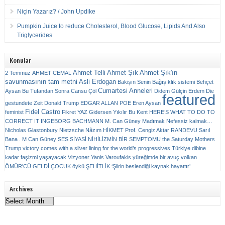
Niçin Yazarız? / John Updike
Pumpkin Juice to reduce Cholesterol, Blood Glucose, Lipids And Also
Triglycerides
Konular
Ahmet Telli
Ahmet Şık
Ahmet Şık'ın
2 Temmuz
AHMET CEMAL
savunmasının tam metni
Asli Erdogan
Bakişın Senin
Bağışıklık sistemi
Behçet
Cumartesi Anneleri
Aysan
Bu Tufandan Sonra
Cansu Çöl
Didem Gülçin Erdem
Die
featured
gestundete Zeit
Donald Trump
EDGAR ALLAN POE
Eren Aysan
Fidel Castro
feminist
Fikret YAZ
Gidersen Yıkılır Bu Kent
HERE’S WHAT TO DO TO
CORRECT IT
INGEBORG BACHMANN
M. Can Güney
Madımak
Nefessiz kalmak…
Nicholas Glastonbury
Nietzsche
Nâzım HİKMET
Prof. Cengiz Aktar
RANDEVU
Sarıl
Bana . M Can Güney
SES
SİYASİ NİHİLİZMİN BİR SEMPTOMU
the Saturday Mothers
Trump victory comes with a silver lining for the world’s progressives
Türkiye dibine
kadar faşizmi yaşayacak
Vizyoner
Yanis Varoufakis
yüreğimde bir avuç volkan
ÖMÜR'CÜ GELDİ ÇOCUK
öykü
ŞEHİTLİK
‘Şiirin beslendiği kaynak hayattır’
Archives
Archives