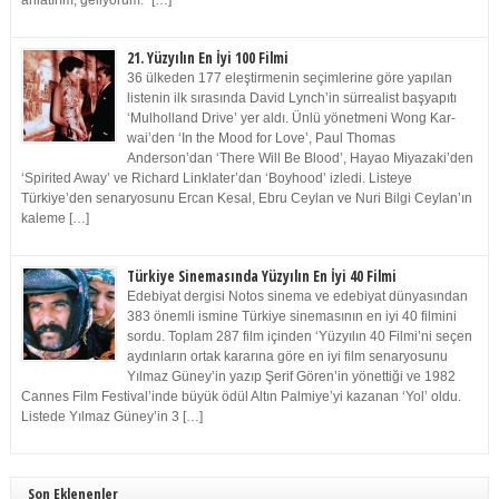
anlatırım, geliyorum.” […]
21. Yüzyılın En İyi 100 Filmi
36 ülkeden 177 eleştirmenin seçimlerine göre yapılan
listenin ilk sırasında David Lynch’in sürrealist başyapıtı
‘Mulholland Drive’ yer aldı. Ünlü yönetmeni Wong Kar-
wai’den ‘In the Mood for Love’, Paul Thomas
Anderson’dan ‘There Will Be Blood’, Hayao Miyazaki’den
‘Spirited Away’ ve Richard Linklater’dan ‘Boyhood’ izledi. Listeye
Türkiye’den senaryosunu Ercan Kesal, Ebru Ceylan ve Nuri Bilgi Ceylan’ın
kaleme […]
Türkiye Sinemasında Yüzyılın En İyi 40 Filmi
Edebiyat dergisi Notos sinema ve edebiyat dünyasından
383 önemli ismine Türkiye sinemasının en iyi 40 filmini
sordu. Toplam 287 film içinden ‘Yüzyılın 40 Filmi’ni seçen
aydınların ortak kararına göre en iyi film senaryosunu
Yılmaz Güney’in yazıp Şerif Gören’in yönettiği ve 1982
Cannes Film Festival’inde büyük ödül Altın Palmiye’yi kazanan ‘Yol’ oldu.
Listede Yılmaz Güney’in 3 […]
Son Eklenenler