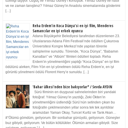
özelliği taşıyor. Özgüç ile Yılmaz Güney’i konuştuk. Yılmaz Güney ile nasıl
ve ne zaman tanıştınız? Yılmaz Güney’in Anadolu sinemalarında gösterimi
[…]
Reha Erdem’in Koca Dünya’si en iyi film, Menderes
Samancılar en iyi erkek oyuncu
Adana Büyükşehir Belediyesi tarafından düzenlenen 23.
Uluslararası Adana Film Festivali’nde ödüllen Çukurova
Üniversitesi Kongre Merkezi’nde yapılan törenle
sahiplerine sunuldu. Törende, “Koca Dünya”, “Babamın
Kanatları” ve “Albüm” filmleri ödülleri topladı. Reha
Erdem’in yönetmenliğini yaptığı “Koca Dünya” en iyi film
ödülünü alırken, Film-Yön en iyi yönetmen ödülü Reha Erdem’e, en iyi
görüntü yönetmeni ödülü Florent Herry’e sunuldu. […]
‘Bahar ülkesi’nden bize bakıyorlar* / Sevda AYDIN
Sürü filminin en duygusal sahnelerinden biri yandaki
fotoğraf. Yılmaz Güney’in yazdığı, Zeki Ökten’in
yönetmenliğini üstlendiği Sürü’nün setinden çıkan bu
fotoğrafın çekilmesinden yıllar sonra tek tek ayrıldılar
aramızdan Yaman Okay, Tuncel Kurtiz ve Tarık Akan…
#”Ölümü gömdüm, geliyorum. Bir sonbahar günüydü, geliyorum. Güneşler
buz gibiydi, geliyorum. Ve bütün kötülükler. Ölümün armaları gibiydi. Size