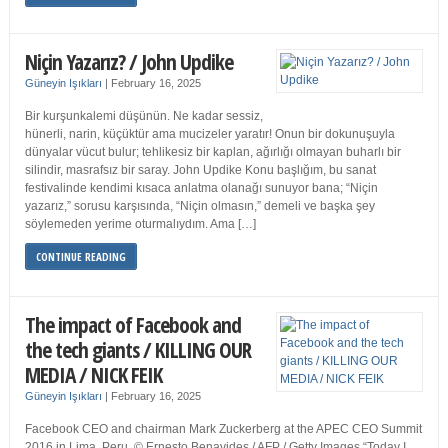
Niçin Yazarız? / John Updike
Güneyin Işıkları
|
February 16, 2025
Bir kurşunkalemi düşünün. Ne kadar sessiz,
hünerli, narin, küçüktür ama mucizeler yaratır! Onun bir dokunuşuyla
dünyalar vücut bulur; tehlikesiz bir kaplan, ağırlığı olmayan buharlı bir
silindir, masrafsız bir saray. John Updike Konu başlığım, bu sanat
festivalinde kendimi kısaca anlatma olanağı sunuyor bana; “Niçin
yazarız,” sorusu karşısında, “Niçin olmasın,” demeli ve başka şey
söylemeden yerime oturmalıydım. Ama […]
CONTINUE READING
The impact of Facebook and
the tech giants / KILLING OUR
MEDIA / NICK FEIK
Güneyin Işıkları
|
February 16, 2025
Facebook CEO and chairman Mark Zuckerberg at the APEC CEO Summit
2016 in Lima, Peru. © Ernesto Benavides / AFP / Getty Images “Today I