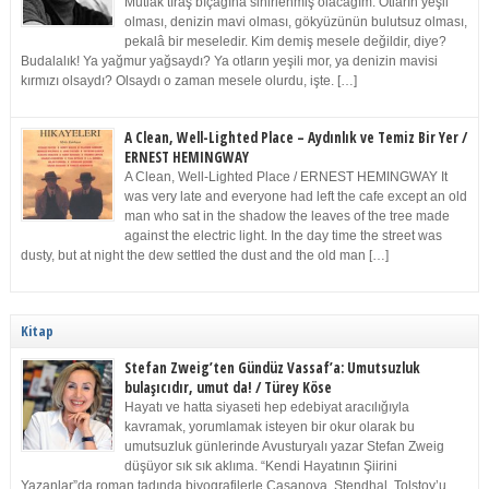
Mutlak tıraş bıçağına sinirlenmiş olacağım. Otların yeşil
olması, denizin mavi olması, gökyüzünün bulutsuz olması,
pekalâ bir meseledir. Kim demiş mesele değildir, diye?
Budalalık! Ya yağmur yağsaydı? Ya otların yeşili mor, ya denizin mavisi
kırmızı olsaydı? Olsaydı o zaman mesele olurdu, işte. […]
A Clean, Well-Lighted Place – Aydınlık ve Temiz Bir Yer /
ERNEST HEMINGWAY
A Clean, Well-Lighted Place / ERNEST HEMINGWAY It
was very late and everyone had left the cafe except an old
man who sat in the shadow the leaves of the tree made
against the electric light. In the day time the street was
dusty, but at night the dew settled the dust and the old man […]
Kitap
Stefan Zweig’ten Gündüz Vassaf’a: Umutsuzluk
bulaşıcıdır, umut da! / Türey Köse
Hayatı ve hatta siyaseti hep edebiyat aracılığıyla
kavramak, yorumlamak isteyen bir okur olarak bu
umutsuzluk günlerinde Avusturyalı yazar Stefan Zweig
düşüyor sık sık aklıma. “Kendi Hayatının Şiirini
Yazanlar”da roman tadında biyografilerle Casanova, Stendhal, Tolstoy’u