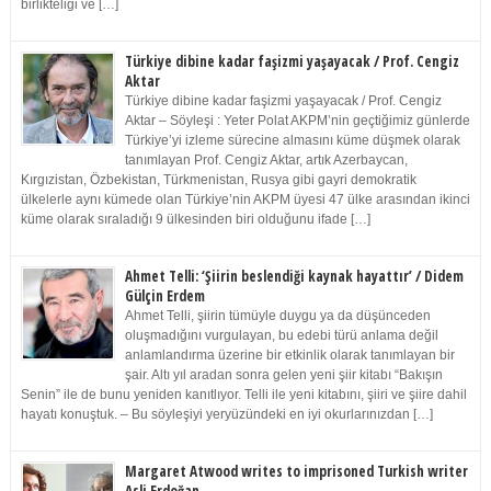
birlikteliği ve […]
Türkiye dibine kadar faşizmi yaşayacak / Prof. Cengiz
Aktar
Türkiye dibine kadar faşizmi yaşayacak / Prof. Cengiz
Aktar – Söyleşi : Yeter Polat AKPM’nin geçtiğimiz günlerde
Türkiye’yi izleme sürecine almasını küme düşmek olarak
tanımlayan Prof. Cengiz Aktar, artık Azerbaycan,
Kırgızistan, Özbekistan, Türkmenistan, Rusya gibi gayri demokratik
ülkelerle aynı kümede olan Türkiye’nin AKPM üyesi 47 ülke arasından ikinci
küme olarak sıraladığı 9 ülkesinden biri olduğunu ifade […]
Ahmet Telli: ‘Şiirin beslendiği kaynak hayattır’ / Didem
Gülçin Erdem
Ahmet Telli, şiirin tümüyle duygu ya da düşünceden
oluşmadığını vurgulayan, bu edebi türü anlama değil
anlamlandırma üzerine bir etkinlik olarak tanımlayan bir
şair. Altı yıl aradan sonra gelen yeni şiir kitabı “Bakışın
Senin” ile de bunu yeniden kanıtlıyor. Telli ile yeni kitabını, şiiri ve şiire dahil
hayatı konuştuk. – Bu söyleşiyi yeryüzündeki en iyi okurlarınızdan […]
Margaret Atwood writes to imprisoned Turkish writer