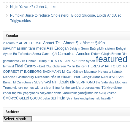
Niçin Yazarız? / John Updike
Pumpkin Juice to reduce Cholesterol, Blood Glucose, Lipids And Also
Triglycerides
Konular
Ahmet Telli
Ahmet Şık
Ahmet Şık'ın
2 Temmuz
AHMET CEMAL
savunmasının tam metni
Asli Erdogan
Bakişın Senin
Bağışıklık sistemi
Behçet
Cumartesi Anneleri
Aysan
Bu Tufandan Sonra
Cansu Çöl
Didem Gülçin Erdem
Die
featured
gestundete Zeit
Donald Trump
EDGAR ALLAN POE
Eren Aysan
Fidel Castro
feminist
Fikret YAZ
Gidersen Yıkılır Bu Kent
HERE’S WHAT TO DO TO
CORRECT IT
INGEBORG BACHMANN
M. Can Güney
Madımak
Nefessiz kalmak…
Nicholas Glastonbury
Nietzsche
Nâzım HİKMET
Prof. Cengiz Aktar
RANDEVU
Sarıl
Bana . M Can Güney
SES
SİYASİ NİHİLİZMİN BİR SEMPTOMU
the Saturday Mothers
Trump victory comes with a silver lining for the world’s progressives
Türkiye dibine
kadar faşizmi yaşayacak
Vizyoner
Yanis Varoufakis
yüreğimde bir avuç volkan
ÖMÜR'CÜ GELDİ ÇOCUK
öykü
ŞEHİTLİK
‘Şiirin beslendiği kaynak hayattır’
Archives
Archives