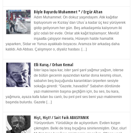
Böyle Buyurdu Muhammet * / Ergür Altan
Adım Muhammet. On dokuz yaşındayım. Atık kağıtlar
topluyorum ve Kızılay`dan Ulus`a kadar üç kez yürüyerek
gidip geliyorum her gün. Beş arkadaşımla kalıyorum iki
göz odalı bir evde. Onlar atık kağıt toplamıyor; Mevlüt
inşaatta çalışıyor mesela, Hüseyin halde hamallık
yaparken, Sidar ve Yunus ayakkabı boyacısı. Aramıza bir arkadaş daha
katıldı. Adı Abbas. Çalışmıyor o, diyaliz hastası. […]
Elli Kuruş / Orhan Kemal
İster lapa lapa kar, ister şarıl şarıl yağmur yağsın, isterse
de bütün gecenin ayazından karlar dona kesmiş olsun,
sabahın beş buçuğunda karanlıkları ürperten sesiyle
sokağa girerdi: “Gazete, havadiis!” Sabahın dördünde
yazı makinemin başına geçtiğim için, bu ses, bu kara,
yağmura, ayaza kafa tutan bu canlı, bu pırıl pırıl ses beni yazı makinemin
başında bulurdu. Gazete […]
Hişt, Hişt! / Sait Faik ABASIYANIK
Yürüyordum. Yürüdükçe de açılıyordum. Evden kızgın
çıkmıştım. Belki de tıraş bıçağına sinirlenmiştim. Olur, olur!