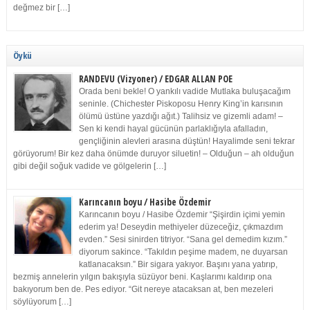
değmez bir […]
Öykü
RANDEVU (Vizyoner) / EDGAR ALLAN POE
Orada beni bekle! O yankılı vadide Mutlaka buluşacağım
seninle. (Chichester Piskoposu Henry King’in karısının
ölümü üstüne yazdığı ağıt.) Talihsiz ve gizemli adam! –
Sen ki kendi hayal gücünün parlaklığıyla afalladın,
gençliğinin alevleri arasına düştün! Hayalimde seni tekrar
görüyorum! Bir kez daha önümde duruyor siluetin! – Olduğun – ah olduğun
gibi değil soğuk vadide ve gölgelerin […]
Karıncanın boyu / Hasibe Özdemir
Karıncanın boyu / Hasibe Özdemir “Şişirdin içimi yemin
ederim ya! Deseydin methiyeler düzeceğiz, çıkmazdım
evden.” Sesi sinirden titriyor. “Sana gel demedim kızım.”
diyorum sakince. “Takıldın peşime madem, ne duyarsan
katlanacaksın.” Bir sigara yakıyor. Başını yana yatırıp,
bezmiş annelerin yılgın bakışıyla süzüyor beni. Kaşlarımı kaldırıp ona
bakıyorum ben de. Pes ediyor. “Git nereye atacaksan at, ben mezeleri
söylüyorum […]