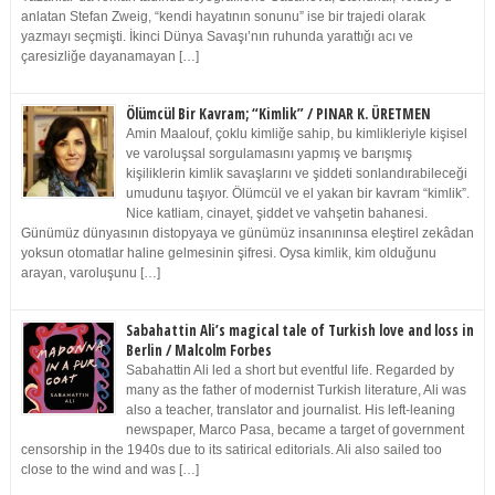
anlatan Stefan Zweig, “kendi hayatının sonunu” ise bir trajedi olarak
yazmayı seçmişti. İkinci Dünya Savaşı’nın ruhunda yarattığı acı ve
çaresizliğe dayanamayan […]
Ölümcül Bir Kavram; “Kimlik” / PINAR K. ÜRETMEN
Amin Maalouf, çoklu kimliğe sahip, bu kimlikleriyle kişisel
ve varoluşsal sorgulamasını yapmış ve barışmış
kişiliklerin kimlik savaşlarını ve şiddeti sonlandırabileceği
umudunu taşıyor. Ölümcül ve el yakan bir kavram “kimlik”.
Nice katliam, cinayet, şiddet ve vahşetin bahanesi.
Günümüz dünyasının distopyaya ve günümüz insanınınsa eleştirel zekâdan
yoksun otomatlar haline gelmesinin şifresi. Oysa kimlik, kim olduğunu
arayan, varoluşunu […]
Sabahattin Ali’s magical tale of Turkish love and loss in
Berlin / Malcolm Forbes
Sabahattin Ali led a short but eventful life. Regarded by
many as the father of modernist Turkish literature, Ali was
also a teacher, translator and journalist. His left-leaning
newspaper, Marco Pasa, became a target of government
censorship in the 1940s due to its satirical editorials. Ali also sailed too
close to the wind and was […]