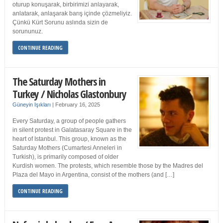
oturup konuşarak, birbirimizi anlayarak,
anlatarak, anlaşarak barış içinde çözmeliyiz.
Çünkü Kürt Sorunu aslında sizin de
sorununuz.
CONTINUE READING
The Saturday Mothers in
Turkey / Nicholas Glastonbury
Güneyin Işıkları
|
February 16, 2025
Every Saturday, a group of people gathers
in silent protest in Galatasaray Square in the
heart of Istanbul. This group, known as the
Saturday Mothers (Cumartesi Anneleri in
Turkish), is primarily composed of older
Kurdish women. The protests, which resemble those by the Madres del
Plaza del Mayo in Argentina, consist of the mothers (and […]
CONTINUE READING