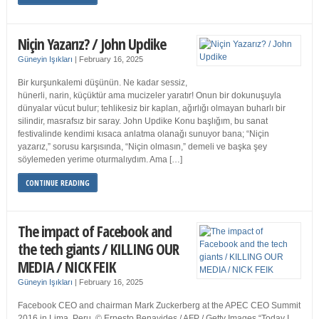
Niçin Yazarız? / John Updike
Güneyin Işıkları
|
February 16, 2025
Bir kurşunkalemi düşünün. Ne kadar sessiz,
hünerli, narin, küçüktür ama mucizeler yaratır! Onun bir dokunuşuyla
dünyalar vücut bulur; tehlikesiz bir kaplan, ağırlığı olmayan buharlı bir
silindir, masrafsız bir saray. John Updike Konu başlığım, bu sanat
festivalinde kendimi kısaca anlatma olanağı sunuyor bana; “Niçin
yazarız,” sorusu karşısında, “Niçin olmasın,” demeli ve başka şey
söylemeden yerime oturmalıydım. Ama […]
CONTINUE READING
The impact of Facebook and
the tech giants / KILLING OUR
MEDIA / NICK FEIK
Güneyin Işıkları
|
February 16, 2025
Facebook CEO and chairman Mark Zuckerberg at the APEC CEO Summit
2016 in Lima, Peru. © Ernesto Benavides / AFP / Getty Images “Today I