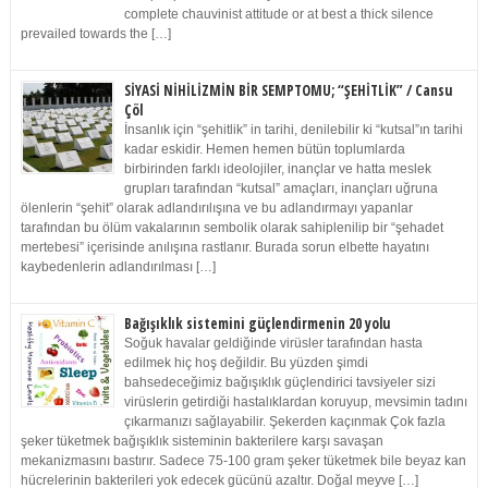
complete chauvinist attitude or at best a thick silence
prevailed towards the […]
SİYASİ NİHİLİZMİN BİR SEMPTOMU; “ŞEHİTLİK” / Cansu
Çöl
İnsanlık için “şehitlik” in tarihi, denilebilir ki “kutsal”ın tarihi
kadar eskidir. Hemen hemen bütün toplumlarda
birbirinden farklı ideolojiler, inançlar ve hatta meslek
grupları tarafından “kutsal” amaçları, inançları uğruna
ölenlerin “şehit” olarak adlandırılışına ve bu adlandırmayı yapanlar
tarafından bu ölüm vakalarının sembolik olarak sahiplenilip bir “şehadet
mertebesi” içerisinde anılışına rastlanır. Burada sorun elbette hayatını
kaybedenlerin adlandırılması […]
Bağışıklık sistemini güçlendirmenin 20 yolu
Soğuk havalar geldiğinde virüsler tarafından hasta
edilmek hiç hoş değildir. Bu yüzden şimdi
bahsedeceğimiz bağışıklık güçlendirici tavsiyeler sizi
virüslerin getirdiği hastalıklardan koruyup, mevsimin tadını
çıkarmanızı sağlayabilir. Şekerden kaçınmak Çok fazla
şeker tüketmek bağışıklık sisteminin bakterilere karşı savaşan
mekanizmasını bastırır. Sadece 75-100 gram şeker tüketmek bile beyaz kan
hücrelerinin bakterileri yok edecek gücünü azaltır. Doğal meyve […]