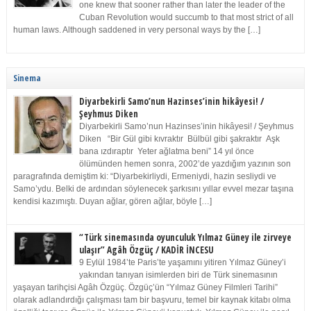
one knew that sooner rather than later the leader of the
Cuban Revolution would succumb to that most strict of all
human laws. Although saddened in very personal ways by the […]
Sinema
Diyarbekirli Samo’nun Hazinses’inin hikâyesi! /
Şeyhmus Diken
Diyarbekirli Samo’nun Hazinses’inin hikâyesi! / Şeyhmus
Diken “Bir Gül gibi kıvraktır Bülbül gibi şakraktır Aşk
bana ızdıraptır Yeter ağlatma beni” 14 yıl önce
ölümünden hemen sonra, 2002’de yazdığım yazının son
paragrafında demiştim ki: “Diyarbekirliydi, Ermeniydi, hazin sesliydi ve
Samo’ydu. Belki de ardından söylenecek şarkısını yıllar evvel mezar taşına
kendisi kazımıştı. Duyan ağlar, gören ağlar, böyle […]
“Türk sinemasında oyunculuk Yılmaz Güney ile zirveye
ulaşır” Agâh Özgüç / KADİR İNCESU
9 Eylül 1984’te Paris’te yaşamını yitiren Yılmaz Güney’i
yakından tanıyan isimlerden biri de Türk sinemasının
yaşayan tarihçisi Agâh Özgüç. Özgüç’ün “Yılmaz Güney Filmleri Tarihi”
olarak adlandırdığı çalışması tam bir başvuru, temel bir kaynak kitabı olma