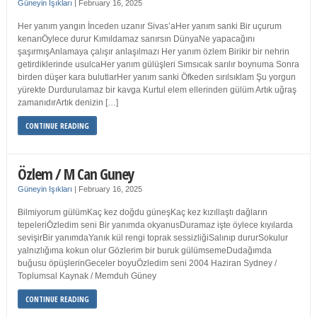
Güneyin Işıkları
|
February 16, 2025
Her yanım yangın İnceden uzanır Sivas’aHer yanım sanki Bir uçurum
kenarıÖylece durur Kımıldamaz sanırsın DünyaNe yapacağını
şaşırmışAnlamaya çalışır anlaşılmazı Her yanım özlem Birikir bir nehrin
getirdiklerinde usulcaHer yanım gülüşleri Sımsıcak sarılır boynuma Sonra
birden düşer kara bulutlarHer yanım sanki Öfkeden sırılsıklam Şu yorgun
yürekte Durdurulamaz bir kavga Kurtul elem ellerinden gülüm Artık uğraş
zamanıdırArtık denizin […]
CONTINUE READING
Özlem / M Can Guney
Güneyin Işıkları
|
February 16, 2025
Bilmiyorum gülümKaç kez doğdu güneşKaç kez kızıllaştı dağların
tepeleriÖzledim seni Bir yanımda okyanusDuramaz işte öylece kıyılarda
sevişirBir yanımdaYanık kül rengi toprak sessizliğiSalınıp dururSokulur
yalnızlığıma kokun olur Gözlerim bir buruk gülümsemeDudağımda
buğusu öpüşlerinGeceler boyuÖzledim seni 2004 Haziran Sydney /
Toplumsal Kaynak / Memduh Güney
CONTINUE READING