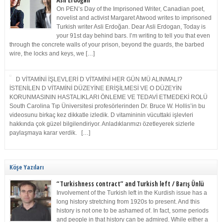
Asli Erdoğan
On PEN’s Day of the Imprisoned Writer, Canadian poet,
novelist and activist Margaret Atwood writes to imprisoned
Turkish writer Asli Erdoğan. Dear Asli Erdogan, Today is
your 91st day behind bars. I’m writing to tell you that even
through the concrete walls of your prison, beyond the guards, the barbed
wire, the locks and keys, we […]
D VİTAMİNİ İŞLEVLERİ D VİTAMİNİ HER GÜN MÜ ALINMALI?
İSTENİLEN D VİTAMİNİ DÜZEYİNE ERİŞİLMESİ VE O DÜZEYİN
KORUNMASININ HASTALIKLARI ÖNLEME VE TEDAVİ ETMEDEKİ ROLÜ
South Carolina Tıp Üniversitesi profesörlerinden Dr. Bruce W. Hollis’in bu
videosunu birkaç kez dikkatle izledik. D vitamininin vücuttaki işlevleri
hakkında çok güzel bilgilendiriyor. Anladıklarımızı özetleyerek sizlerle
paylaşmaya karar verdik. […]
Köşe Yazıları
“Turkishness contract” and Turkish left / Barış Ünlü
Involvement of the Turkish left in the Kurdish issue has a
long history stretching from 1920s to present. And this
history is not one to be ashamed of. In fact, some periods
and people in that history can be admired. While either a