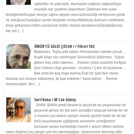
ışıklarBiz mi yalnızdık, durmadan yağmur yağardıÜşür
müydük nar çiçekleri ürperirken Gidersen kim sular
fesleğenleriKuşlar nereye sığınır akşam oluncaSessizliği dinliyorum şimdi
ve soluğunuSustuğun yerde birşeyler kırılıyorBekleyiş diyorum caddelere,
dalıp gidiyorsun Adını yazıyorum bütün otobüs duraklarınaÖpüştüğümüz
her yer […]
ÖMÜR’CÜ GELDİ ÇOCUK ! / Fikret YAZ
Beklemez. Topla arta kalanı Pencereden satıver çocuk …
Kuytu köşe söz verilmişler Süründürür öldürmez. Süpür
gitsen Geç oldu istemez… Küskün yıldız asardım Kırılgan
şiire Yetmez diye geceme.. Unutma ! Çıkın et heybeme…
Bak orda bir kaç imge kalmış Eski bir Şair’den miras.
Nasılsa son dizeye saklanmış. İyi bak eskitme ! Sana kalsın… Resme
ısınmamıştım. Bir […]
Sarıl Bana / M Can Güney
SARIL BANA şimdi desem ki geçecek bu yaşananlar da
geçecek geriye bir tek seni sevdiğim kalacak bende bir de
o masum çocukların yangın mavisi gözleri belki bir de bir
türlü duyulmayan çığlığında annelerin yüreğimizin
kanayan yarası kardeşliğe hasret o güzel ülkem sanma
sakın değmez bu yangın yeri bu darmadağan, cehenneme dönmüş ülke