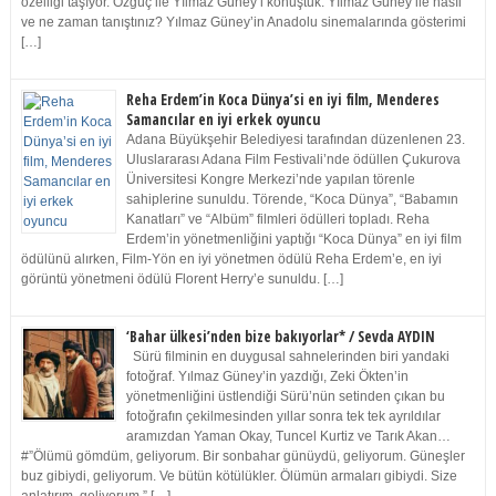
özelliği taşıyor. Özgüç ile Yılmaz Güney’i konuştuk. Yılmaz Güney ile nasıl
ve ne zaman tanıştınız? Yılmaz Güney’in Anadolu sinemalarında gösterimi
[…]
Reha Erdem’in Koca Dünya’si en iyi film, Menderes
Samancılar en iyi erkek oyuncu
Adana Büyükşehir Belediyesi tarafından düzenlenen 23.
Uluslararası Adana Film Festivali’nde ödüllen Çukurova
Üniversitesi Kongre Merkezi’nde yapılan törenle
sahiplerine sunuldu. Törende, “Koca Dünya”, “Babamın
Kanatları” ve “Albüm” filmleri ödülleri topladı. Reha
Erdem’in yönetmenliğini yaptığı “Koca Dünya” en iyi film
ödülünü alırken, Film-Yön en iyi yönetmen ödülü Reha Erdem’e, en iyi
görüntü yönetmeni ödülü Florent Herry’e sunuldu. […]
‘Bahar ülkesi’nden bize bakıyorlar* / Sevda AYDIN
Sürü filminin en duygusal sahnelerinden biri yandaki
fotoğraf. Yılmaz Güney’in yazdığı, Zeki Ökten’in
yönetmenliğini üstlendiği Sürü’nün setinden çıkan bu
fotoğrafın çekilmesinden yıllar sonra tek tek ayrıldılar
aramızdan Yaman Okay, Tuncel Kurtiz ve Tarık Akan…
#”Ölümü gömdüm, geliyorum. Bir sonbahar günüydü, geliyorum. Güneşler
buz gibiydi, geliyorum. Ve bütün kötülükler. Ölümün armaları gibiydi. Size