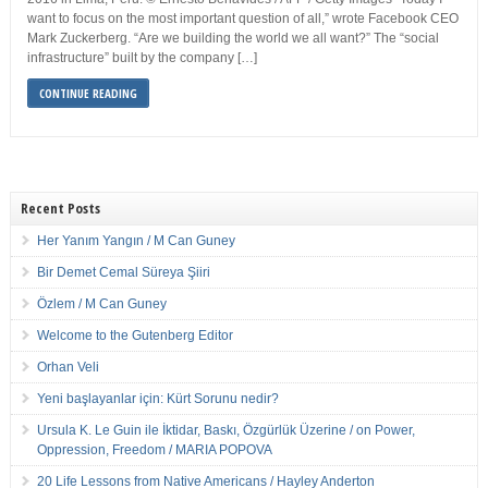
want to focus on the most important question of all,” wrote Facebook CEO
Mark Zuckerberg. “Are we building the world we all want?” The “social
infrastructure” built by the company […]
CONTINUE READING
Recent Posts
Her Yanım Yangın / M Can Guney
Bir Demet Cemal Süreya Şiiri
Özlem / M Can Guney
Welcome to the Gutenberg Editor
Orhan Veli
Yeni başlayanlar için: Kürt Sorunu nedir?
Ursula K. Le Guin ile İktidar, Baskı, Özgürlük Üzerine / on Power,
Oppression, Freedom / MARIA POPOVA
20 Life Lessons from Native Americans / Hayley Anderton