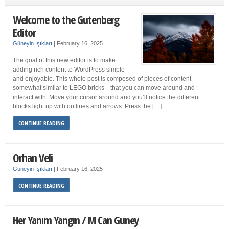
Welcome to the Gutenberg
Editor
Güneyin Işıkları
|
February 16, 2025
The goal of this new editor is to make
adding rich content to WordPress simple
and enjoyable. This whole post is composed of pieces of content—
somewhat similar to LEGO bricks—that you can move around and
interact with. Move your cursor around and you’ll notice the different
blocks light up with outlines and arrows. Press the […]
CONTINUE READING
Orhan Veli
Güneyin Işıkları
|
February 16, 2025
CONTINUE READING
Her Yanım Yangın / M Can Guney