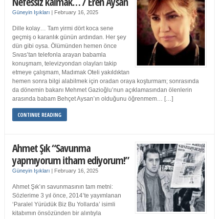
Nefessiz kalmak… / Eren Aysan
Güneyin Işıkları
|
February 16, 2025
Dille kolay… Tam yirmi dört koca sene
geçmiş o karanlık günün ardından. Her şey
dün gibi oysa. Ölümünden hemen önce
Sıvas’tan telefonla arayan babamla
konuşmam, televizyondan olayları takip
etmeye çalışmam, Madımak Oteli yakıldıktan
hemen sonra bilgi alabilmek için oradan oraya koşturmam; sonrasında
da dönemin bakanı Mehmet Gazioğlu’nun açıklamasından ölenlerin
arasında babam Behçet Aysan’ın olduğunu öğrenmem… […]
CONTINUE READING
Ahmet Şık “Savunma
yapmıyorum itham ediyorum!”
Güneyin Işıkları
|
February 16, 2025
Ahmet Şık’ın savunmasının tam metni:
Sözlerime 3 yıl önce, 2014’te yayımlanan
‘Paralel Yürüdük Biz Bu Yollarda’ isimli
kitabımın önsözünden bir alıntıyla