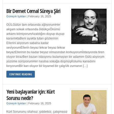
Bir Demet Cemal Süreya Şiiri
Güneyin Işıkları
|
February 16, 2025
GÜLGülün tam ortasında ağlıyorumHer
akşam sokak ortasında öldükçeÖnümü
arkamı bilmiyorumAzaldığını duyup duyup
karanlıktaBeni ayakta tutan gözlerinin
Ellerini alıyorum sabaha kadar
seviyorumEllerin beyaz tekrar beyaz tekrar
beyazEllerinin bu kadar beyaz olmasından korkuyorumİstasyonda tiren
oluyor birazBen bazan istasyonu bulamayan bir adamım Gülü alıyorum
yüzüme sürüyorumHer nasılsa sokağa düşmüşKolumu kanadımı
kırıyorumBir kan oluyor bir kıyamet bir çalgıVe zurnanın […]
CONTINUE READING
Yeni başlayanlar için: Kürt
Sorunu nedir?
Güneyin Işıkları
|
February 16, 2025
Kürt Sorununu silahsız, şiddetsiz, çatışmasız