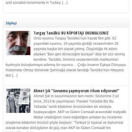
and socialist movements in Turkey. […]
Söyleşi
Turgay Tanülkü: BU RÖPORTAJI OKUMALISINIZ
Ünlü oyuncu Turgay Tanülkü’nün hayatı film gibi. 62
yaşındaki oyuncu, 18 yaşında girdiği cezaevinden 26
yaşında başka biri olarak çıkmış. Özgürlüğe ilk adımı
atarken “Ben geri döneceğim buraya!” diye bir söz vermiş
kendine. Tanülkü, ömrünü cezaevlerinde mahkumları
tiyatroyla buluşturmaya adamış bir oyuncu… Çoğu insanın Eşkıya Dünyaya
Hükümdar Olmaz dizisinde Şahinağa olarak tanıdığı Tanülkü’nün hikayesi
dizi […]
Ahmet Şık “Savunma yapmıyorum itham ediyorum!”
Ahmet Şık’ın savunmasının tam metni: Sözlerime 3 yıl
önce, 2014’te yayımlanan ‘Paralel Yürüdük Biz Bu
Yollarda’ isimli kitabımın önsözünden bir alıntıyla
başlayacağım. AKP ve Gülen Cemaati arasındaki mafyatik
iktidar ortaklığının nasıl dağıldığını anlatan bu inceleme-
araştırma kitabımın önsözü şöyle başlıyor: “Türkiye’yi siyasal ve toplumsal
olarak beraber dönüştüren iki güç olan AKP ile Gülen Cemaati’nin