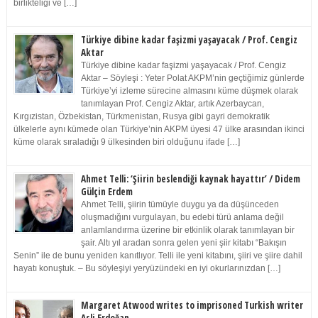
birlikteliği ve […]
Türkiye dibine kadar faşizmi yaşayacak / Prof. Cengiz
Aktar
Türkiye dibine kadar faşizmi yaşayacak / Prof. Cengiz
Aktar – Söyleşi : Yeter Polat AKPM’nin geçtiğimiz günlerde
Türkiye’yi izleme sürecine almasını küme düşmek olarak
tanımlayan Prof. Cengiz Aktar, artık Azerbaycan,
Kırgızistan, Özbekistan, Türkmenistan, Rusya gibi gayri demokratik
ülkelerle aynı kümede olan Türkiye’nin AKPM üyesi 47 ülke arasından ikinci
küme olarak sıraladığı 9 ülkesinden biri olduğunu ifade […]
Ahmet Telli: ‘Şiirin beslendiği kaynak hayattır’ / Didem
Gülçin Erdem
Ahmet Telli, şiirin tümüyle duygu ya da düşünceden
oluşmadığını vurgulayan, bu edebi türü anlama değil
anlamlandırma üzerine bir etkinlik olarak tanımlayan bir
şair. Altı yıl aradan sonra gelen yeni şiir kitabı “Bakışın
Senin” ile de bunu yeniden kanıtlıyor. Telli ile yeni kitabını, şiiri ve şiire dahil
hayatı konuştuk. – Bu söyleşiyi yeryüzündeki en iyi okurlarınızdan […]
Margaret Atwood writes to imprisoned Turkish writer