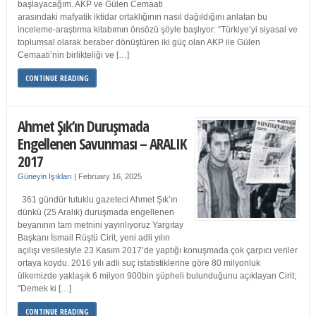
başlayacağım. AKP ve Gülen Cemaati
arasındaki mafyatik iktidar ortaklığının nasıl dağıldığını anlatan bu
inceleme-araştırma kitabımın önsözü şöyle başlıyor: “Türkiye’yi siyasal ve
toplumsal olarak beraber dönüştüren iki güç olan AKP ile Gülen
Cemaati’nin birlikteliği ve […]
CONTINUE READING
Ahmet Şık’ın Duruşmada
Engellenen Savunması – ARALIK
2017
Güneyin Işıkları
|
February 16, 2025
361 gündür tutuklu gazeteci Ahmet Şık’ın
dünkü (25 Aralık) duruşmada engellenen
beyanının tam metnini yayınlıyoruz Yargıtay
Başkanı İsmail Rüştü Cirit, yeni adli yılın
açılışı vesilesiyle 23 Kasım 2017’de yaptığı konuşmada çok çarpıcı veriler
ortaya koydu. 2016 yılı adli suç istatistiklerine göre 80 milyonluk
ülkemizde yaklaşık 6 milyon 900bin şüpheli bulunduğunu açıklayan Cirit;
“Demek ki […]
CONTINUE READING