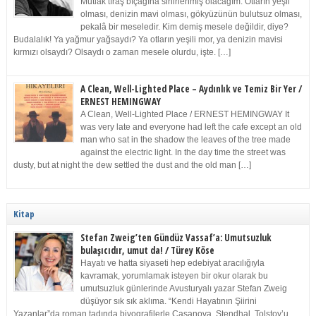
Mutlak tıraş bıçağına sinirlenmiş olacağım. Otların yeşil
olması, denizin mavi olması, gökyüzünün bulutsuz olması,
pekalâ bir meseledir. Kim demiş mesele değildir, diye?
Budalalık! Ya yağmur yağsaydı? Ya otların yeşili mor, ya denizin mavisi
kırmızı olsaydı? Olsaydı o zaman mesele olurdu, işte. […]
A Clean, Well-Lighted Place – Aydınlık ve Temiz Bir Yer /
ERNEST HEMINGWAY
A Clean, Well-Lighted Place / ERNEST HEMINGWAY It
was very late and everyone had left the cafe except an old
man who sat in the shadow the leaves of the tree made
against the electric light. In the day time the street was
dusty, but at night the dew settled the dust and the old man […]
Kitap
Stefan Zweig’ten Gündüz Vassaf’a: Umutsuzluk
bulaşıcıdır, umut da! / Türey Köse
Hayatı ve hatta siyaseti hep edebiyat aracılığıyla
kavramak, yorumlamak isteyen bir okur olarak bu
umutsuzluk günlerinde Avusturyalı yazar Stefan Zweig
düşüyor sık sık aklıma. “Kendi Hayatının Şiirini
Yazanlar”da roman tadında biyografilerle Casanova, Stendhal, Tolstoy’u