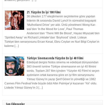
anlatırım, geliyorum.” […]
21. Yüzyılın En İyi 100 Filmi
36 ülkeden 177 eleştirmenin seçimlerine göre yapılan
listenin ilk sırasında David Lynch’in sürrealist başyapıtı
‘Mulholland Drive’ yer aldı. Ünlü yönetmeni Wong Kar-
wai’den ‘In the Mood for Love’, Paul Thomas
Anderson’dan ‘There Will Be Blood’, Hayao Miyazaki’den
‘Spirited Away’ ve Richard Linklater’dan ‘Boyhood’ izledi. Listeye
Türkiye’den senaryosunu Ercan Kesal, Ebru Ceylan ve Nuri Bilgi Ceylan’ın
kaleme […]
Türkiye Sinemasında Yüzyılın En İyi 40 Filmi
Edebiyat dergisi Notos sinema ve edebiyat dünyasından
383 önemli ismine Türkiye sinemasının en iyi 40 filmini
sordu. Toplam 287 film içinden ‘Yüzyılın 40 Filmi’ni seçen
aydınların ortak kararına göre en iyi film senaryosunu
Yılmaz Güney’in yazıp Şerif Gören’in yönettiği ve 1982
Cannes Film Festival’inde büyük ödül Altın Palmiye’yi kazanan ‘Yol’ oldu.
Listede Yılmaz Güney’in 3 […]
Son Eklenenler