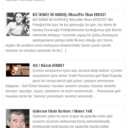
BİZ İKİMİZ İKİ KARDEŞ /Muzaffer İlhan ERDOST
BİZ İKİMİZ İKİ KARDEŞ /Muzaffer İlhan ERDOST (Bir
Fotoğraf Altı İçin) Ve biz geleceğiz bir gün, biz ikimiz İki
kardeş Duracağız Fotoğrafımızda durduğumuz gibi Benim
ellerimde kelepçe Yüzümde yapay bir gülüş (Kelepçeyi
yadırgamanın gülüşü belki İlk kez olduğu için Sonra
alıştım Ve unuttum sonra kelepçeyi bileklerimde) Senin yüzün İçerde
olmanın ve umudun arasında Ve ilk […]
SES / Nâzım HİKMET
Çeneni avuçlarının içine alıp, duvara dalıp kalma!. Çeneni
avuçlarının içine alma!. Kalk! Pencereye gel! Bak! Dışarda
gece bir cenup denizi gibi güzel, çarpıyor pencerene
dalgaları.. Gel! Dinle havaları: havalar seslerin yoludur, havalar seslerle
doludur: toprağın, suyun, yıldızların ve bizim seslerimizle… Pencereye gel!
Havaları dinle bir: Sesimiz yanındadır, sesimiz seninledir…
Gidersen Yıkılır Bu Kent / Ahmet Telli
Gidersen yıkılır bu kent, kuşlar da giderBir nehir gibi
susarım yüzünün deltasındaYanlış adreslerdeydik,
kimliksizdik belkiSarışın bir şaşkınlık olurdu bütün