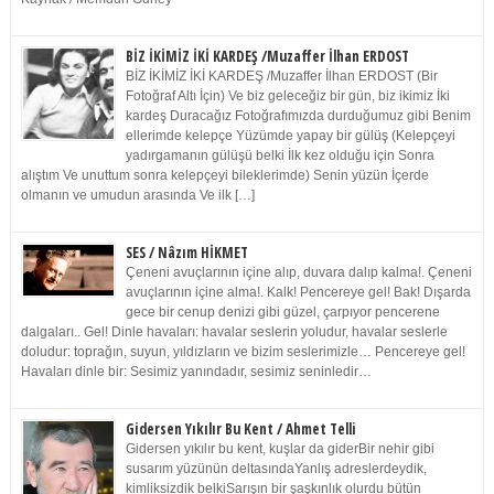
BİZ İKİMİZ İKİ KARDEŞ /Muzaffer İlhan ERDOST
BİZ İKİMİZ İKİ KARDEŞ /Muzaffer İlhan ERDOST (Bir
Fotoğraf Altı İçin) Ve biz geleceğiz bir gün, biz ikimiz İki
kardeş Duracağız Fotoğrafımızda durduğumuz gibi Benim
ellerimde kelepçe Yüzümde yapay bir gülüş (Kelepçeyi
yadırgamanın gülüşü belki İlk kez olduğu için Sonra
alıştım Ve unuttum sonra kelepçeyi bileklerimde) Senin yüzün İçerde
olmanın ve umudun arasında Ve ilk […]
SES / Nâzım HİKMET
Çeneni avuçlarının içine alıp, duvara dalıp kalma!. Çeneni
avuçlarının içine alma!. Kalk! Pencereye gel! Bak! Dışarda
gece bir cenup denizi gibi güzel, çarpıyor pencerene
dalgaları.. Gel! Dinle havaları: havalar seslerin yoludur, havalar seslerle
doludur: toprağın, suyun, yıldızların ve bizim seslerimizle… Pencereye gel!
Havaları dinle bir: Sesimiz yanındadır, sesimiz seninledir…
Gidersen Yıkılır Bu Kent / Ahmet Telli
Gidersen yıkılır bu kent, kuşlar da giderBir nehir gibi
susarım yüzünün deltasındaYanlış adreslerdeydik,
kimliksizdik belkiSarışın bir şaşkınlık olurdu bütün