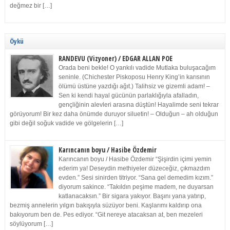
değmez bir […]
Öykü
RANDEVU (Vizyoner) / EDGAR ALLAN POE
Orada beni bekle! O yankılı vadide Mutlaka buluşacağım
seninle. (Chichester Piskoposu Henry King’in karısının
ölümü üstüne yazdığı ağıt.) Talihsiz ve gizemli adam! –
Sen ki kendi hayal gücünün parlaklığıyla afalladın,
gençliğinin alevleri arasına düştün! Hayalimde seni tekrar
görüyorum! Bir kez daha önümde duruyor siluetin! – Olduğun – ah olduğun
gibi değil soğuk vadide ve gölgelerin […]
Karıncanın boyu / Hasibe Özdemir
Karıncanın boyu / Hasibe Özdemir “Şişirdin içimi yemin
ederim ya! Deseydin methiyeler düzeceğiz, çıkmazdım
evden.” Sesi sinirden titriyor. “Sana gel demedim kızım.”
diyorum sakince. “Takıldın peşime madem, ne duyarsan
katlanacaksın.” Bir sigara yakıyor. Başını yana yatırıp,
bezmiş annelerin yılgın bakışıyla süzüyor beni. Kaşlarımı kaldırıp ona
bakıyorum ben de. Pes ediyor. “Git nereye atacaksan at, ben mezeleri
söylüyorum […]