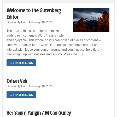
Welcome to the Gutenberg
Editor
Güneyin Işıkları
|
February 16, 2025
The goal of this new editor is to make
adding rich content to WordPress simple
and enjoyable. This whole post is composed of pieces of content—
somewhat similar to LEGO bricks—that you can move around and
interact with. Move your cursor around and you’ll notice the different
blocks light up with outlines and arrows. Press the […]
CONTINUE READING
Orhan Veli
Güneyin Işıkları
|
February 16, 2025
CONTINUE READING
Her Yanım Yangın / M Can Guney