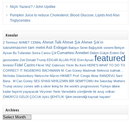
Niçin Yazarız? / John Updike
Pumpkin Juice to reduce Cholesterol, Blood Glucose, Lipids And Also
Triglycerides
Konular
Ahmet Telli
Ahmet Şık
Ahmet Şık'ın
2 Temmuz
AHMET CEMAL
savunmasının tam metni
Asli Erdogan
Bakişın Senin
Bağışıklık sistemi
Behçet
Cumartesi Anneleri
Aysan
Bu Tufandan Sonra
Cansu Çöl
Didem Gülçin Erdem
Die
featured
gestundete Zeit
Donald Trump
EDGAR ALLAN POE
Eren Aysan
Fidel Castro
feminist
Fikret YAZ
Gidersen Yıkılır Bu Kent
HERE’S WHAT TO DO TO
CORRECT IT
INGEBORG BACHMANN
M. Can Güney
Madımak
Nefessiz kalmak…
Nicholas Glastonbury
Nietzsche
Nâzım HİKMET
Prof. Cengiz Aktar
RANDEVU
Sarıl
Bana . M Can Güney
SES
SİYASİ NİHİLİZMİN BİR SEMPTOMU
the Saturday Mothers
Trump victory comes with a silver lining for the world’s progressives
Türkiye dibine
kadar faşizmi yaşayacak
Vizyoner
Yanis Varoufakis
yüreğimde bir avuç volkan
ÖMÜR'CÜ GELDİ ÇOCUK
öykü
ŞEHİTLİK
‘Şiirin beslendiği kaynak hayattır’
Archives
Archives