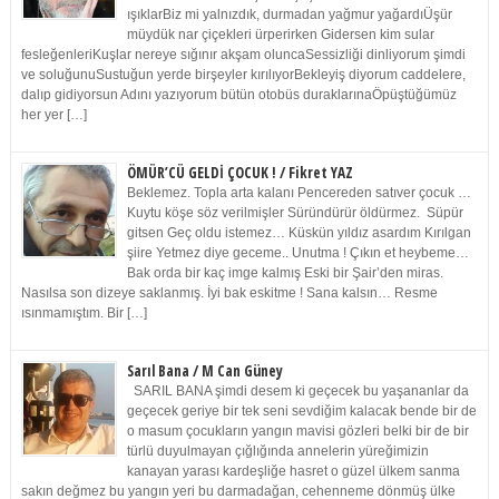
ışıklarBiz mi yalnızdık, durmadan yağmur yağardıÜşür
müydük nar çiçekleri ürperirken Gidersen kim sular
fesleğenleriKuşlar nereye sığınır akşam oluncaSessizliği dinliyorum şimdi
ve soluğunuSustuğun yerde birşeyler kırılıyorBekleyiş diyorum caddelere,
dalıp gidiyorsun Adını yazıyorum bütün otobüs duraklarınaÖpüştüğümüz
her yer […]
ÖMÜR’CÜ GELDİ ÇOCUK ! / Fikret YAZ
Beklemez. Topla arta kalanı Pencereden satıver çocuk …
Kuytu köşe söz verilmişler Süründürür öldürmez. Süpür
gitsen Geç oldu istemez… Küskün yıldız asardım Kırılgan
şiire Yetmez diye geceme.. Unutma ! Çıkın et heybeme…
Bak orda bir kaç imge kalmış Eski bir Şair’den miras.
Nasılsa son dizeye saklanmış. İyi bak eskitme ! Sana kalsın… Resme
ısınmamıştım. Bir […]
Sarıl Bana / M Can Güney
SARIL BANA şimdi desem ki geçecek bu yaşananlar da
geçecek geriye bir tek seni sevdiğim kalacak bende bir de
o masum çocukların yangın mavisi gözleri belki bir de bir
türlü duyulmayan çığlığında annelerin yüreğimizin
kanayan yarası kardeşliğe hasret o güzel ülkem sanma
sakın değmez bu yangın yeri bu darmadağan, cehenneme dönmüş ülke