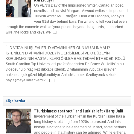
Asli Erdoğan
On PEN’s Day of the Imprisoned Writer, Canadian poet,
novelist and activist Margaret Atwood writes to imprisoned
Turkish writer Asli Erdoğan. Dear Asli Erdogan, Today is
your 91st day behind bars. I’m writing to tell you that even
through the concrete walls of your prison, beyond the guards, the barbed
wire, the locks and keys, we […]
D VİTAMİNİ İŞLEVLERİ D VİTAMİNİ HER GÜN MÜ ALINMALI?
İSTENİLEN D VİTAMİNİ DÜZEYİNE ERİŞİLMESİ VE O DÜZEYİN
KORUNMASININ HASTALIKLARI ÖNLEME VE TEDAVİ ETMEDEKİ ROLÜ
South Carolina Tıp Üniversitesi profesörlerinden Dr. Bruce W. Hollis’in bu
videosunu birkaç kez dikkatle izledik. D vitamininin vücuttaki işlevleri
hakkında çok güzel bilgilendiriyor. Anladıklarımızı özetleyerek sizlerle
paylaşmaya karar verdik. […]
Köşe Yazıları
“Turkishness contract” and Turkish left / Barış Ünlü
Involvement of the Turkish left in the Kurdish issue has a
long history stretching from 1920s to present. And this
history is not one to be ashamed of. In fact, some periods
and people in that history can be admired. While either a