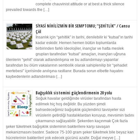
complete chauvinist attitude or at best a thick silence
prevailed towards the […]
SİYASİ NİHİLİZMİN BİR SEMPTOMU; “ŞEHİTLİK” / Cansu
Çöl
İnsanlık için “şehitlik” in tarihi, denilebilir ki “kutsal”ın tarihi
kadar eskidir. Hemen hemen bütün toplumlarda
birbirinden farklı ideolojiler, inançlar ve hatta meslek
grupları tarafından “kutsal” amaçları, inançları uğruna
ölenlerin “şehit” olarak adlandırılışına ve bu adlandırmayı yapanlar
tarafından bu ölüm vakalarının sembolik olarak sahiplenilip bir “şehadet
mertebesi” içerisinde anılışına rastlanır. Burada sorun elbette hayatını
kaybedenlerin adlandırılması […]
Bağışıklık sistemini güçlendirmenin 20 yolu
Soğuk havalar geldiğinde virüsler tarafından hasta
edilmek hiç hoş değildir. Bu yüzden şimdi
bahsedeceğimiz bağışıklık güçlendirici tavsiyeler sizi
virüslerin getirdiği hastalıklardan koruyup, mevsimin tadını
çıkarmanızı sağlayabilir. Şekerden kaçınmak Çok fazla
şeker tüketmek bağışıklık sisteminin bakterilere karşı savaşan
mekanizmasını bastırır. Sadece 75-100 gram şeker tüketmek bile beyaz kan
hücrelerinin bakterileri yok edecek gücünü azaltır. Doğal meyve […]