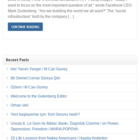
want to focus on the most important question of all,” wrote Facebook CEO
Mark Zuckerberg. “Are we building the world we all want?” The “social
infrastructure” built by the company […]
CONTINUE READING
Recent Posts
Her Yanım Yangın / M Can Guney
Bir Demet Cemal Süreya Şiiri
Özlem / M Can Guney
Welcome to the Gutenberg Editor
Orhan Veli
Yeni başlayanlar için: Kürt Sorunu nedir?
Ursula K. Le Guin ile İktidar, Baskı, Özgürlük Üzerine / on Power,
Oppression, Freedom / MARIA POPOVA
20 Life Lessons from Native Americans / Hayley Anderton