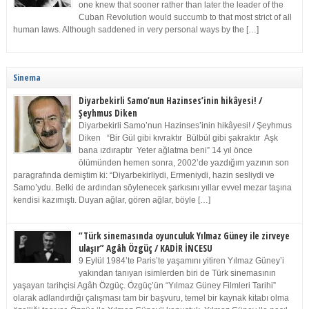
one knew that sooner rather than later the leader of the
Cuban Revolution would succumb to that most strict of all
human laws. Although saddened in very personal ways by the […]
Sinema
Diyarbekirli Samo’nun Hazinses’inin hikâyesi! /
Şeyhmus Diken
Diyarbekirli Samo’nun Hazinses’inin hikâyesi! / Şeyhmus
Diken “Bir Gül gibi kıvraktır Bülbül gibi şakraktır Aşk
bana ızdıraptır Yeter ağlatma beni” 14 yıl önce
ölümünden hemen sonra, 2002’de yazdığım yazının son
paragrafında demiştim ki: “Diyarbekirliydi, Ermeniydi, hazin sesliydi ve
Samo’ydu. Belki de ardından söylenecek şarkısını yıllar evvel mezar taşına
kendisi kazımıştı. Duyan ağlar, gören ağlar, böyle […]
“Türk sinemasında oyunculuk Yılmaz Güney ile zirveye
ulaşır” Agâh Özgüç / KADİR İNCESU
9 Eylül 1984’te Paris’te yaşamını yitiren Yılmaz Güney’i
yakından tanıyan isimlerden biri de Türk sinemasının
yaşayan tarihçisi Agâh Özgüç. Özgüç’ün “Yılmaz Güney Filmleri Tarihi”
olarak adlandırdığı çalışması tam bir başvuru, temel bir kaynak kitabı olma