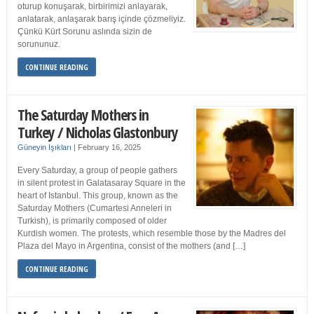
oturup konuşarak, birbirimizi anlayarak,
anlatarak, anlaşarak barış içinde çözmeliyiz.
Çünkü Kürt Sorunu aslında sizin de
sorununuz.
CONTINUE READING
The Saturday Mothers in
Turkey / Nicholas Glastonbury
Güneyin Işıkları
|
February 16, 2025
Every Saturday, a group of people gathers
in silent protest in Galatasaray Square in the
heart of Istanbul. This group, known as the
Saturday Mothers (Cumartesi Anneleri in
Turkish), is primarily composed of older
Kurdish women. The protests, which resemble those by the Madres del
Plaza del Mayo in Argentina, consist of the mothers (and […]
CONTINUE READING