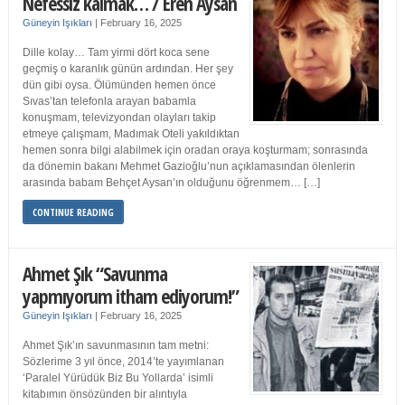
Nefessiz kalmak… / Eren Aysan
Güneyin Işıkları
|
February 16, 2025
Dille kolay… Tam yirmi dört koca sene
geçmiş o karanlık günün ardından. Her şey
dün gibi oysa. Ölümünden hemen önce
Sıvas’tan telefonla arayan babamla
konuşmam, televizyondan olayları takip
etmeye çalışmam, Madımak Oteli yakıldıktan
hemen sonra bilgi alabilmek için oradan oraya koşturmam; sonrasında
da dönemin bakanı Mehmet Gazioğlu’nun açıklamasından ölenlerin
arasında babam Behçet Aysan’ın olduğunu öğrenmem… […]
CONTINUE READING
Ahmet Şık “Savunma
yapmıyorum itham ediyorum!”
Güneyin Işıkları
|
February 16, 2025
Ahmet Şık’ın savunmasının tam metni:
Sözlerime 3 yıl önce, 2014’te yayımlanan
‘Paralel Yürüdük Biz Bu Yollarda’ isimli
kitabımın önsözünden bir alıntıyla