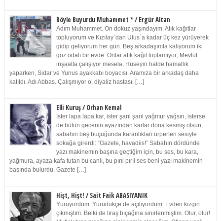
Böyle Buyurdu Muhammet * / Ergür Altan
Adım Muhammet. On dokuz yaşındayım. Atık kağıtlar
topluyorum ve Kızılay`dan Ulus`a kadar üç kez yürüyerek
gidip geliyorum her gün. Beş arkadaşımla kalıyorum iki
göz odalı bir evde. Onlar atık kağıt toplamıyor; Mevlüt
inşaatta çalışıyor mesela, Hüseyin halde hamallık
yaparken, Sidar ve Yunus ayakkabı boyacısı. Aramıza bir arkadaş daha
katıldı. Adı Abbas. Çalışmıyor o, diyaliz hastası. […]
Elli Kuruş / Orhan Kemal
İster lapa lapa kar, ister şarıl şarıl yağmur yağsın, isterse
de bütün gecenin ayazından karlar dona kesmiş olsun,
sabahın beş buçuğunda karanlıkları ürperten sesiyle
sokağa girerdi: “Gazete, havadiis!” Sabahın dördünde
yazı makinemin başına geçtiğim için, bu ses, bu kara,
yağmura, ayaza kafa tutan bu canlı, bu pırıl pırıl ses beni yazı makinemin
başında bulurdu. Gazete […]
Hişt, Hişt! / Sait Faik ABASIYANIK
Yürüyordum. Yürüdükçe de açılıyordum. Evden kızgın
çıkmıştım. Belki de tıraş bıçağına sinirlenmiştim. Olur, olur!