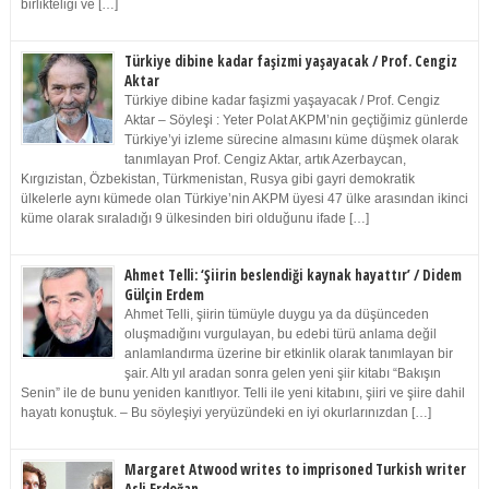
birlikteliği ve […]
Türkiye dibine kadar faşizmi yaşayacak / Prof. Cengiz
Aktar
Türkiye dibine kadar faşizmi yaşayacak / Prof. Cengiz
Aktar – Söyleşi : Yeter Polat AKPM’nin geçtiğimiz günlerde
Türkiye’yi izleme sürecine almasını küme düşmek olarak
tanımlayan Prof. Cengiz Aktar, artık Azerbaycan,
Kırgızistan, Özbekistan, Türkmenistan, Rusya gibi gayri demokratik
ülkelerle aynı kümede olan Türkiye’nin AKPM üyesi 47 ülke arasından ikinci
küme olarak sıraladığı 9 ülkesinden biri olduğunu ifade […]
Ahmet Telli: ‘Şiirin beslendiği kaynak hayattır’ / Didem
Gülçin Erdem
Ahmet Telli, şiirin tümüyle duygu ya da düşünceden
oluşmadığını vurgulayan, bu edebi türü anlama değil
anlamlandırma üzerine bir etkinlik olarak tanımlayan bir
şair. Altı yıl aradan sonra gelen yeni şiir kitabı “Bakışın
Senin” ile de bunu yeniden kanıtlıyor. Telli ile yeni kitabını, şiiri ve şiire dahil
hayatı konuştuk. – Bu söyleşiyi yeryüzündeki en iyi okurlarınızdan […]
Margaret Atwood writes to imprisoned Turkish writer