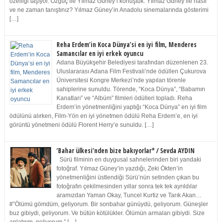
özelliği taşıyor. Özgüç ile Yılmaz Güney’i konuştuk. Yılmaz Güney ile nasıl
ve ne zaman tanıştınız? Yılmaz Güney’in Anadolu sinemalarında gösterimi
[…]
Reha Erdem’in Koca Dünya’si en iyi film, Menderes
Samancılar en iyi erkek oyuncu
Adana Büyükşehir Belediyesi tarafından düzenlenen 23.
Uluslararası Adana Film Festivali’nde ödüllen Çukurova
Üniversitesi Kongre Merkezi’nde yapılan törenle
sahiplerine sunuldu. Törende, “Koca Dünya”, “Babamın
Kanatları” ve “Albüm” filmleri ödülleri topladı. Reha
Erdem’in yönetmenliğini yaptığı “Koca Dünya” en iyi film
ödülünü alırken, Film-Yön en iyi yönetmen ödülü Reha Erdem’e, en iyi
görüntü yönetmeni ödülü Florent Herry’e sunuldu. […]
‘Bahar ülkesi’nden bize bakıyorlar* / Sevda AYDIN
Sürü filminin en duygusal sahnelerinden biri yandaki
fotoğraf. Yılmaz Güney’in yazdığı, Zeki Ökten’in
yönetmenliğini üstlendiği Sürü’nün setinden çıkan bu
fotoğrafın çekilmesinden yıllar sonra tek tek ayrıldılar
aramızdan Yaman Okay, Tuncel Kurtiz ve Tarık Akan…
#”Ölümü gömdüm, geliyorum. Bir sonbahar günüydü, geliyorum. Güneşler
buz gibiydi, geliyorum. Ve bütün kötülükler. Ölümün armaları gibiydi. Size