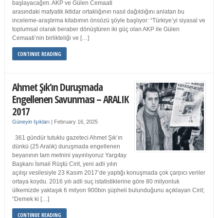
başlayacağım. AKP ve Gülen Cemaati
arasındaki mafyatik iktidar ortaklığının nasıl dağıldığını anlatan bu
inceleme-araştırma kitabımın önsözü şöyle başlıyor: “Türkiye’yi siyasal ve
toplumsal olarak beraber dönüştüren iki güç olan AKP ile Gülen
Cemaati’nin birlikteliği ve […]
CONTINUE READING
Ahmet Şık’ın Duruşmada
Engellenen Savunması – ARALIK
2017
Güneyin Işıkları
|
February 16, 2025
361 gündür tutuklu gazeteci Ahmet Şık’ın
dünkü (25 Aralık) duruşmada engellenen
beyanının tam metnini yayınlıyoruz Yargıtay
Başkanı İsmail Rüştü Cirit, yeni adli yılın
açılışı vesilesiyle 23 Kasım 2017’de yaptığı konuşmada çok çarpıcı veriler
ortaya koydu. 2016 yılı adli suç istatistiklerine göre 80 milyonluk
ülkemizde yaklaşık 6 milyon 900bin şüpheli bulunduğunu açıklayan Cirit;
“Demek ki […]
CONTINUE READING