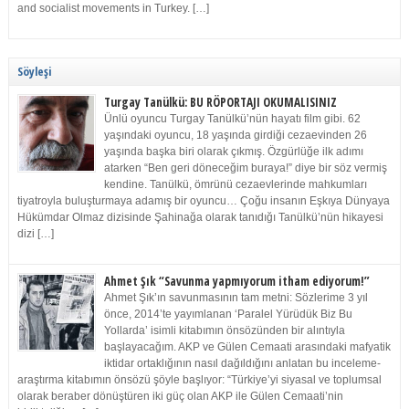
and socialist movements in Turkey. […]
Söyleşi
Turgay Tanülkü: BU RÖPORTAJI OKUMALISINIZ
Ünlü oyuncu Turgay Tanülkü’nün hayatı film gibi. 62
yaşındaki oyuncu, 18 yaşında girdiği cezaevinden 26
yaşında başka biri olarak çıkmış. Özgürlüğe ilk adımı
atarken “Ben geri döneceğim buraya!” diye bir söz vermiş
kendine. Tanülkü, ömrünü cezaevlerinde mahkumları
tiyatroyla buluşturmaya adamış bir oyuncu… Çoğu insanın Eşkıya Dünyaya
Hükümdar Olmaz dizisinde Şahinağa olarak tanıdığı Tanülkü’nün hikayesi
dizi […]
Ahmet Şık “Savunma yapmıyorum itham ediyorum!”
Ahmet Şık’ın savunmasının tam metni: Sözlerime 3 yıl
önce, 2014’te yayımlanan ‘Paralel Yürüdük Biz Bu
Yollarda’ isimli kitabımın önsözünden bir alıntıyla
başlayacağım. AKP ve Gülen Cemaati arasındaki mafyatik
iktidar ortaklığının nasıl dağıldığını anlatan bu inceleme-
araştırma kitabımın önsözü şöyle başlıyor: “Türkiye’yi siyasal ve toplumsal
olarak beraber dönüştüren iki güç olan AKP ile Gülen Cemaati’nin