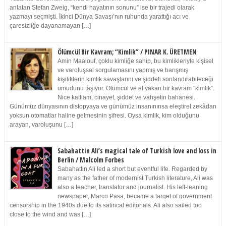
anlatan Stefan Zweig, “kendi hayatının sonunu” ise bir trajedi olarak
yazmayı seçmişti. İkinci Dünya Savaşı’nın ruhunda yarattığı acı ve
çaresizliğe dayanamayan […]
Ölümcül Bir Kavram; “Kimlik” / PINAR K. ÜRETMEN
Amin Maalouf, çoklu kimliğe sahip, bu kimlikleriyle kişisel
ve varoluşsal sorgulamasını yapmış ve barışmış
kişiliklerin kimlik savaşlarını ve şiddeti sonlandırabileceği
umudunu taşıyor. Ölümcül ve el yakan bir kavram “kimlik”.
Nice katliam, cinayet, şiddet ve vahşetin bahanesi.
Günümüz dünyasının distopyaya ve günümüz insanınınsa eleştirel zekâdan
yoksun otomatlar haline gelmesinin şifresi. Oysa kimlik, kim olduğunu
arayan, varoluşunu […]
Sabahattin Ali’s magical tale of Turkish love and loss in
Berlin / Malcolm Forbes
Sabahattin Ali led a short but eventful life. Regarded by
many as the father of modernist Turkish literature, Ali was
also a teacher, translator and journalist. His left-leaning
newspaper, Marco Pasa, became a target of government
censorship in the 1940s due to its satirical editorials. Ali also sailed too
close to the wind and was […]