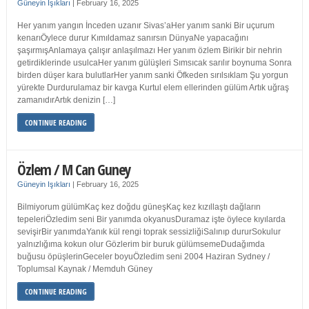
Güneyin Işıkları
|
February 16, 2025
Her yanım yangın İnceden uzanır Sivas’aHer yanım sanki Bir uçurum
kenarıÖylece durur Kımıldamaz sanırsın DünyaNe yapacağını
şaşırmışAnlamaya çalışır anlaşılmazı Her yanım özlem Birikir bir nehrin
getirdiklerinde usulcaHer yanım gülüşleri Sımsıcak sarılır boynuma Sonra
birden düşer kara bulutlarHer yanım sanki Öfkeden sırılsıklam Şu yorgun
yürekte Durdurulamaz bir kavga Kurtul elem ellerinden gülüm Artık uğraş
zamanıdırArtık denizin […]
CONTINUE READING
Özlem / M Can Guney
Güneyin Işıkları
|
February 16, 2025
Bilmiyorum gülümKaç kez doğdu güneşKaç kez kızıllaştı dağların
tepeleriÖzledim seni Bir yanımda okyanusDuramaz işte öylece kıyılarda
sevişirBir yanımdaYanık kül rengi toprak sessizliğiSalınıp dururSokulur
yalnızlığıma kokun olur Gözlerim bir buruk gülümsemeDudağımda
buğusu öpüşlerinGeceler boyuÖzledim seni 2004 Haziran Sydney /
Toplumsal Kaynak / Memduh Güney
CONTINUE READING