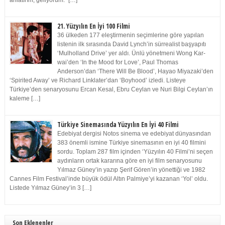
anlatırım, geliyorum.” […]
21. Yüzyılın En İyi 100 Filmi
36 ülkeden 177 eleştirmenin seçimlerine göre yapılan
listenin ilk sırasında David Lynch’in sürrealist başyapıtı
‘Mulholland Drive’ yer aldı. Ünlü yönetmeni Wong Kar-
wai’den ‘In the Mood for Love’, Paul Thomas
Anderson’dan ‘There Will Be Blood’, Hayao Miyazaki’den
‘Spirited Away’ ve Richard Linklater’dan ‘Boyhood’ izledi. Listeye
Türkiye’den senaryosunu Ercan Kesal, Ebru Ceylan ve Nuri Bilgi Ceylan’ın
kaleme […]
Türkiye Sinemasında Yüzyılın En İyi 40 Filmi
Edebiyat dergisi Notos sinema ve edebiyat dünyasından
383 önemli ismine Türkiye sinemasının en iyi 40 filmini
sordu. Toplam 287 film içinden ‘Yüzyılın 40 Filmi’ni seçen
aydınların ortak kararına göre en iyi film senaryosunu
Yılmaz Güney’in yazıp Şerif Gören’in yönettiği ve 1982
Cannes Film Festival’inde büyük ödül Altın Palmiye’yi kazanan ‘Yol’ oldu.
Listede Yılmaz Güney’in 3 […]
Son Eklenenler