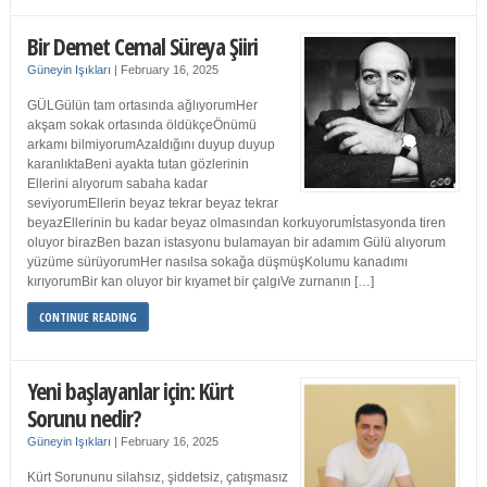
Bir Demet Cemal Süreya Şiiri
Güneyin Işıkları
|
February 16, 2025
GÜLGülün tam ortasında ağlıyorumHer
akşam sokak ortasında öldükçeÖnümü
arkamı bilmiyorumAzaldığını duyup duyup
karanlıktaBeni ayakta tutan gözlerinin
Ellerini alıyorum sabaha kadar
seviyorumEllerin beyaz tekrar beyaz tekrar
beyazEllerinin bu kadar beyaz olmasından korkuyorumİstasyonda tiren
oluyor birazBen bazan istasyonu bulamayan bir adamım Gülü alıyorum
yüzüme sürüyorumHer nasılsa sokağa düşmüşKolumu kanadımı
kırıyorumBir kan oluyor bir kıyamet bir çalgıVe zurnanın […]
CONTINUE READING
Yeni başlayanlar için: Kürt
Sorunu nedir?
Güneyin Işıkları
|
February 16, 2025
Kürt Sorununu silahsız, şiddetsiz, çatışmasız