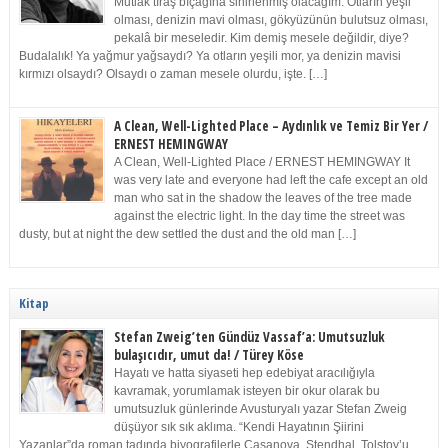
Mutlak tıraş bıçağına sinirlenmiş olacağım. Otların yeşil
olması, denizin mavi olması, gökyüzünün bulutsuz olması,
pekalâ bir meseledir. Kim demiş mesele değildir, diye?
Budalalık! Ya yağmur yağsaydı? Ya otların yeşili mor, ya denizin mavisi
kırmızı olsaydı? Olsaydı o zaman mesele olurdu, işte. […]
A Clean, Well-Lighted Place – Aydınlık ve Temiz Bir Yer /
ERNEST HEMINGWAY
A Clean, Well-Lighted Place / ERNEST HEMINGWAY It
was very late and everyone had left the cafe except an old
man who sat in the shadow the leaves of the tree made
against the electric light. In the day time the street was
dusty, but at night the dew settled the dust and the old man […]
Kitap
Stefan Zweig’ten Gündüz Vassaf’a: Umutsuzluk
bulaşıcıdır, umut da! / Türey Köse
Hayatı ve hatta siyaseti hep edebiyat aracılığıyla
kavramak, yorumlamak isteyen bir okur olarak bu
umutsuzluk günlerinde Avusturyalı yazar Stefan Zweig
düşüyor sık sık aklıma. “Kendi Hayatının Şiirini
Yazanlar”da roman tadında biyografilerle Casanova, Stendhal, Tolstoy’u