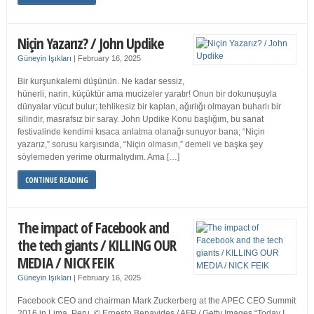
Niçin Yazarız? / John Updike
Güneyin Işıkları
|
February 16, 2025
Bir kurşunkalemi düşünün. Ne kadar sessiz,
hünerli, narin, küçüktür ama mucizeler yaratır! Onun bir dokunuşuyla
dünyalar vücut bulur; tehlikesiz bir kaplan, ağırlığı olmayan buharlı bir
silindir, masrafsız bir saray. John Updike Konu başlığım, bu sanat
festivalinde kendimi kısaca anlatma olanağı sunuyor bana; “Niçin
yazarız,” sorusu karşısında, “Niçin olmasın,” demeli ve başka şey
söylemeden yerime oturmalıydım. Ama […]
CONTINUE READING
The impact of Facebook and
the tech giants / KILLING OUR
MEDIA / NICK FEIK
Güneyin Işıkları
|
February 16, 2025
Facebook CEO and chairman Mark Zuckerberg at the APEC CEO Summit
2016 in Lima, Peru. © Ernesto Benavides / AFP / Getty Images “Today I