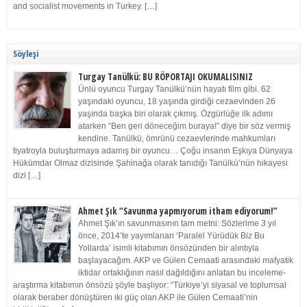
and socialist movements in Turkey. […]
Söyleşi
Turgay Tanülkü: BU RÖPORTAJI OKUMALISINIZ
Ünlü oyuncu Turgay Tanülkü’nün hayatı film gibi. 62
yaşındaki oyuncu, 18 yaşında girdiği cezaevinden 26
yaşında başka biri olarak çıkmış. Özgürlüğe ilk adımı
atarken “Ben geri döneceğim buraya!” diye bir söz vermiş
kendine. Tanülkü, ömrünü cezaevlerinde mahkumları
tiyatroyla buluşturmaya adamış bir oyuncu… Çoğu insanın Eşkıya Dünyaya
Hükümdar Olmaz dizisinde Şahinağa olarak tanıdığı Tanülkü’nün hikayesi
dizi […]
Ahmet Şık “Savunma yapmıyorum itham ediyorum!”
Ahmet Şık’ın savunmasının tam metni: Sözlerime 3 yıl
önce, 2014’te yayımlanan ‘Paralel Yürüdük Biz Bu
Yollarda’ isimli kitabımın önsözünden bir alıntıyla
başlayacağım. AKP ve Gülen Cemaati arasındaki mafyatik
iktidar ortaklığının nasıl dağıldığını anlatan bu inceleme-
araştırma kitabımın önsözü şöyle başlıyor: “Türkiye’yi siyasal ve toplumsal
olarak beraber dönüştüren iki güç olan AKP ile Gülen Cemaati’nin