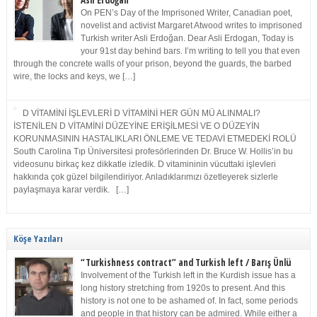
Asli Erdoğan
On PEN’s Day of the Imprisoned Writer, Canadian poet,
novelist and activist Margaret Atwood writes to imprisoned
Turkish writer Asli Erdoğan. Dear Asli Erdogan, Today is
your 91st day behind bars. I’m writing to tell you that even
through the concrete walls of your prison, beyond the guards, the barbed
wire, the locks and keys, we […]
D VİTAMİNİ İŞLEVLERİ D VİTAMİNİ HER GÜN MÜ ALINMALI?
İSTENİLEN D VİTAMİNİ DÜZEYİNE ERİŞİLMESİ VE O DÜZEYİN
KORUNMASININ HASTALIKLARI ÖNLEME VE TEDAVİ ETMEDEKİ ROLÜ
South Carolina Tıp Üniversitesi profesörlerinden Dr. Bruce W. Hollis’in bu
videosunu birkaç kez dikkatle izledik. D vitamininin vücuttaki işlevleri
hakkında çok güzel bilgilendiriyor. Anladıklarımızı özetleyerek sizlerle
paylaşmaya karar verdik. […]
Köşe Yazıları
“Turkishness contract” and Turkish left / Barış Ünlü
Involvement of the Turkish left in the Kurdish issue has a
long history stretching from 1920s to present. And this
history is not one to be ashamed of. In fact, some periods
and people in that history can be admired. While either a