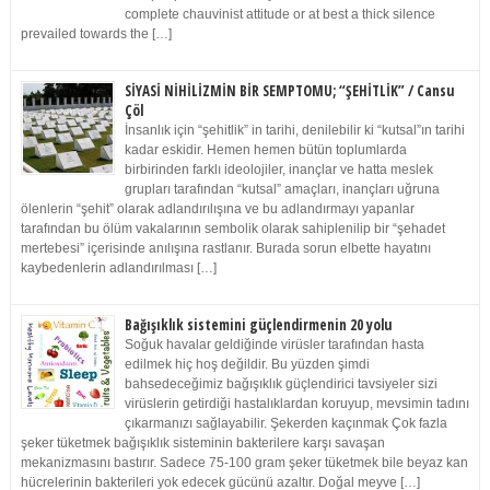
complete chauvinist attitude or at best a thick silence
prevailed towards the […]
SİYASİ NİHİLİZMİN BİR SEMPTOMU; “ŞEHİTLİK” / Cansu
Çöl
İnsanlık için “şehitlik” in tarihi, denilebilir ki “kutsal”ın tarihi
kadar eskidir. Hemen hemen bütün toplumlarda
birbirinden farklı ideolojiler, inançlar ve hatta meslek
grupları tarafından “kutsal” amaçları, inançları uğruna
ölenlerin “şehit” olarak adlandırılışına ve bu adlandırmayı yapanlar
tarafından bu ölüm vakalarının sembolik olarak sahiplenilip bir “şehadet
mertebesi” içerisinde anılışına rastlanır. Burada sorun elbette hayatını
kaybedenlerin adlandırılması […]
Bağışıklık sistemini güçlendirmenin 20 yolu
Soğuk havalar geldiğinde virüsler tarafından hasta
edilmek hiç hoş değildir. Bu yüzden şimdi
bahsedeceğimiz bağışıklık güçlendirici tavsiyeler sizi
virüslerin getirdiği hastalıklardan koruyup, mevsimin tadını
çıkarmanızı sağlayabilir. Şekerden kaçınmak Çok fazla
şeker tüketmek bağışıklık sisteminin bakterilere karşı savaşan
mekanizmasını bastırır. Sadece 75-100 gram şeker tüketmek bile beyaz kan
hücrelerinin bakterileri yok edecek gücünü azaltır. Doğal meyve […]