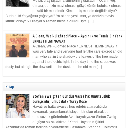
Mutlak tıraş bıçağına sinirlenmiş olacağım. Otların yeşil
olması, denizin mavi olması, gökyüzünün bulutsuz olması,
pekalâ bir meseledir. Kim demiş mesele değildir, diye?
Budalalık! Ya yağmur yağsaydı? Ya otların yeşili mor, ya denizin mavisi
kırmızı olsaydı? Olsaydı o zaman mesele olurdu, işte. […]
A Clean, Well-Lighted Place – Aydınlık ve Temiz Bir Yer /
ERNEST HEMINGWAY
A Clean, Well-Lighted Place / ERNEST HEMINGWAY It
was very late and everyone had left the cafe except an old
man who sat in the shadow the leaves of the tree made
against the electric light. In the day time the street was
dusty, but at night the dew settled the dust and the old man […]
Kitap
Stefan Zweig’ten Gündüz Vassaf’a: Umutsuzluk
bulaşıcıdır, umut da! / Türey Köse
Hayatı ve hatta siyaseti hep edebiyat aracılığıyla
kavramak, yorumlamak isteyen bir okur olarak bu
umutsuzluk günlerinde Avusturyalı yazar Stefan Zweig
düşüyor sık sık aklıma. “Kendi Hayatının Şiirini
Yazanlar”da roman tadında biyografilerle Casanova, Stendhal, Tolstoy’u