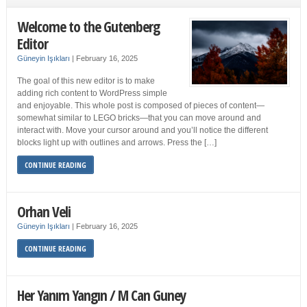
Welcome to the Gutenberg
Editor
Güneyin Işıkları
|
February 16, 2025
The goal of this new editor is to make
adding rich content to WordPress simple
and enjoyable. This whole post is composed of pieces of content—
somewhat similar to LEGO bricks—that you can move around and
interact with. Move your cursor around and you’ll notice the different
blocks light up with outlines and arrows. Press the […]
CONTINUE READING
Orhan Veli
Güneyin Işıkları
|
February 16, 2025
CONTINUE READING
Her Yanım Yangın / M Can Guney