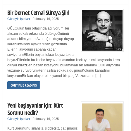
Bir Demet Cemal Süreya Şiiri
Güneyin Işıkları
|
February 16, 2025
GÜLGülün tam ortasında ağlıyorumHer
akşam sokak ortasında öldükçeÖnümü
arkamı bilmiyorumAzaldığını duyup duyup
karanlıktaBeni ayakta tutan gözlerinin
Ellerini alıyorum sabaha kadar
seviyorumEllerin beyaz tekrar beyaz tekrar
beyazEllerinin bu kadar beyaz olmasından korkuyorumİstasyonda tiren
oluyor birazBen bazan istasyonu bulamayan bir adamım Gülü alıyorum
yüzüme sürüyorumHer nasılsa sokağa düşmüşKolumu kanadımı
kırıyorumBir kan oluyor bir kıyamet bir çalgıVe zurnanın […]
CONTINUE READING
Yeni başlayanlar için: Kürt
Sorunu nedir?
Güneyin Işıkları
|
February 16, 2025
Kürt Sorununu silahsız, şiddetsiz, çatışmasız