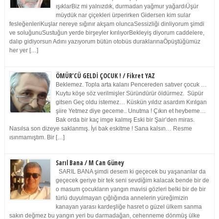
ışıklarBiz mi yalnızdık, durmadan yağmur yağardıÜşür
müydük nar çiçekleri ürperirken Gidersen kim sular
fesleğenleriKuşlar nereye sığınır akşam oluncaSessizliği dinliyorum şimdi
ve soluğunuSustuğun yerde birşeyler kırılıyorBekleyiş diyorum caddelere,
dalıp gidiyorsun Adını yazıyorum bütün otobüs duraklarınaÖpüştüğümüz
her yer […]
ÖMÜR’CÜ GELDİ ÇOCUK ! / Fikret YAZ
Beklemez. Topla arta kalanı Pencereden satıver çocuk …
Kuytu köşe söz verilmişler Süründürür öldürmez. Süpür
gitsen Geç oldu istemez… Küskün yıldız asardım Kırılgan
şiire Yetmez diye geceme.. Unutma ! Çıkın et heybeme…
Bak orda bir kaç imge kalmış Eski bir Şair’den miras.
Nasılsa son dizeye saklanmış. İyi bak eskitme ! Sana kalsın… Resme
ısınmamıştım. Bir […]
Sarıl Bana / M Can Güney
SARIL BANA şimdi desem ki geçecek bu yaşananlar da
geçecek geriye bir tek seni sevdiğim kalacak bende bir de
o masum çocukların yangın mavisi gözleri belki bir de bir
türlü duyulmayan çığlığında annelerin yüreğimizin
kanayan yarası kardeşliğe hasret o güzel ülkem sanma
sakın değmez bu yangın yeri bu darmadağan, cehenneme dönmüş ülke