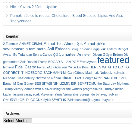
Niçin Yazarız? / John Updike
Pumpkin Juice to reduce Cholesterol, Blood Glucose, Lipids And Also
Triglycerides
Konular
Ahmet Telli
Ahmet Şık
Ahmet Şık'ın
2 Temmuz
AHMET CEMAL
savunmasının tam metni
Asli Erdogan
Bakişın Senin
Bağışıklık sistemi
Behçet
Cumartesi Anneleri
Aysan
Bu Tufandan Sonra
Cansu Çöl
Didem Gülçin Erdem
Die
featured
gestundete Zeit
Donald Trump
EDGAR ALLAN POE
Eren Aysan
Fidel Castro
feminist
Fikret YAZ
Gidersen Yıkılır Bu Kent
HERE’S WHAT TO DO TO
CORRECT IT
INGEBORG BACHMANN
M. Can Güney
Madımak
Nefessiz kalmak…
Nicholas Glastonbury
Nietzsche
Nâzım HİKMET
Prof. Cengiz Aktar
RANDEVU
Sarıl
Bana . M Can Güney
SES
SİYASİ NİHİLİZMİN BİR SEMPTOMU
the Saturday Mothers
Trump victory comes with a silver lining for the world’s progressives
Türkiye dibine
kadar faşizmi yaşayacak
Vizyoner
Yanis Varoufakis
yüreğimde bir avuç volkan
ÖMÜR'CÜ GELDİ ÇOCUK
öykü
ŞEHİTLİK
‘Şiirin beslendiği kaynak hayattır’
Archives
Archives