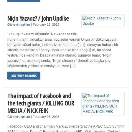
Niçin Yazarız? / John Updike
Güneyin Işıkları
|
February 16, 2025
Bir kurşunkalemi düşünün. Ne kadar sessiz,
hünerli, narin, küçüktür ama mucizeler yaratır! Onun bir dokunuşuyla
dünyalar vücut bulur; tehlikesiz bir kaplan, ağırlığı olmayan buharlı bir
silindir, masrafsız bir saray. John Updike Konu başlığım, bu sanat
festivalinde kendimi kısaca anlatma olanağı sunuyor bana; “Niçin
yazarız,” sorusu karşısında, “Niçin olmasın,” demeli ve başka şey
söylemeden yerime oturmalıydım. Ama […]
CONTINUE READING
The impact of Facebook and
the tech giants / KILLING OUR
MEDIA / NICK FEIK
Güneyin Işıkları
|
February 16, 2025
Facebook CEO and chairman Mark Zuckerberg at the APEC CEO Summit
2016 in Lima, Peru. © Ernesto Benavides / AFP / Getty Images “Today I