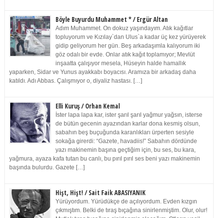
Böyle Buyurdu Muhammet * / Ergür Altan
Adım Muhammet. On dokuz yaşındayım. Atık kağıtlar
topluyorum ve Kızılay`dan Ulus`a kadar üç kez yürüyerek
gidip geliyorum her gün. Beş arkadaşımla kalıyorum iki
göz odalı bir evde. Onlar atık kağıt toplamıyor; Mevlüt
inşaatta çalışıyor mesela, Hüseyin halde hamallık
yaparken, Sidar ve Yunus ayakkabı boyacısı. Aramıza bir arkadaş daha
katıldı. Adı Abbas. Çalışmıyor o, diyaliz hastası. […]
Elli Kuruş / Orhan Kemal
İster lapa lapa kar, ister şarıl şarıl yağmur yağsın, isterse
de bütün gecenin ayazından karlar dona kesmiş olsun,
sabahın beş buçuğunda karanlıkları ürperten sesiyle
sokağa girerdi: “Gazete, havadiis!” Sabahın dördünde
yazı makinemin başına geçtiğim için, bu ses, bu kara,
yağmura, ayaza kafa tutan bu canlı, bu pırıl pırıl ses beni yazı makinemin
başında bulurdu. Gazete […]
Hişt, Hişt! / Sait Faik ABASIYANIK
Yürüyordum. Yürüdükçe de açılıyordum. Evden kızgın
çıkmıştım. Belki de tıraş bıçağına sinirlenmiştim. Olur, olur!