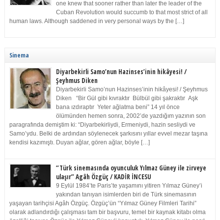
one knew that sooner rather than later the leader of the
Cuban Revolution would succumb to that most strict of all
human laws. Although saddened in very personal ways by the […]
Sinema
Diyarbekirli Samo’nun Hazinses’inin hikâyesi! /
Şeyhmus Diken
Diyarbekirli Samo’nun Hazinses’inin hikâyesi! / Şeyhmus
Diken “Bir Gül gibi kıvraktır Bülbül gibi şakraktır Aşk
bana ızdıraptır Yeter ağlatma beni” 14 yıl önce
ölümünden hemen sonra, 2002’de yazdığım yazının son
paragrafında demiştim ki: “Diyarbekirliydi, Ermeniydi, hazin sesliydi ve
Samo’ydu. Belki de ardından söylenecek şarkısını yıllar evvel mezar taşına
kendisi kazımıştı. Duyan ağlar, gören ağlar, böyle […]
“Türk sinemasında oyunculuk Yılmaz Güney ile zirveye
ulaşır” Agâh Özgüç / KADİR İNCESU
9 Eylül 1984’te Paris’te yaşamını yitiren Yılmaz Güney’i
yakından tanıyan isimlerden biri de Türk sinemasının
yaşayan tarihçisi Agâh Özgüç. Özgüç’ün “Yılmaz Güney Filmleri Tarihi”
olarak adlandırdığı çalışması tam bir başvuru, temel bir kaynak kitabı olma