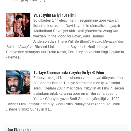
anlatırım, geliyorum.” […]
21. Yüzyılın En İyi 100 Filmi
36 ülkeden 177 eleştirmenin seçimlerine göre yapılan
listenin ilk sırasında David Lynch’in sürrealist başyapıtı
‘Mulholland Drive’ yer aldı. Ünlü yönetmeni Wong Kar-
wai’den ‘In the Mood for Love’, Paul Thomas
Anderson’dan ‘There Will Be Blood’, Hayao Miyazaki’den
‘Spirited Away’ ve Richard Linklater’dan ‘Boyhood’ izledi. Listeye
Türkiye’den senaryosunu Ercan Kesal, Ebru Ceylan ve Nuri Bilgi Ceylan’ın
kaleme […]
Türkiye Sinemasında Yüzyılın En İyi 40 Filmi
Edebiyat dergisi Notos sinema ve edebiyat dünyasından
383 önemli ismine Türkiye sinemasının en iyi 40 filmini
sordu. Toplam 287 film içinden ‘Yüzyılın 40 Filmi’ni seçen
aydınların ortak kararına göre en iyi film senaryosunu
Yılmaz Güney’in yazıp Şerif Gören’in yönettiği ve 1982
Cannes Film Festival’inde büyük ödül Altın Palmiye’yi kazanan ‘Yol’ oldu.
Listede Yılmaz Güney’in 3 […]
Son Eklenenler