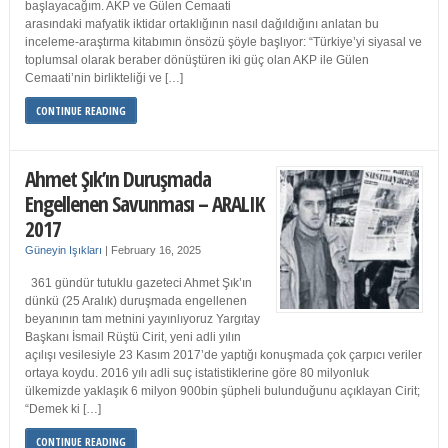
başlayacağım. AKP ve Gülen Cemaati
arasındaki mafyatik iktidar ortaklığının nasıl dağıldığını anlatan bu
inceleme-araştırma kitabımın önsözü şöyle başlıyor: “Türkiye’yi siyasal ve
toplumsal olarak beraber dönüştüren iki güç olan AKP ile Gülen
Cemaati’nin birlikteliği ve […]
CONTINUE READING
Ahmet Şık’ın Duruşmada
Engellenen Savunması – ARALIK
2017
Güneyin Işıkları
|
February 16, 2025
361 gündür tutuklu gazeteci Ahmet Şık’ın
dünkü (25 Aralık) duruşmada engellenen
beyanının tam metnini yayınlıyoruz Yargıtay
Başkanı İsmail Rüştü Cirit, yeni adli yılın
açılışı vesilesiyle 23 Kasım 2017’de yaptığı konuşmada çok çarpıcı veriler
ortaya koydu. 2016 yılı adli suç istatistiklerine göre 80 milyonluk
ülkemizde yaklaşık 6 milyon 900bin şüpheli bulunduğunu açıklayan Cirit;
“Demek ki […]
CONTINUE READING