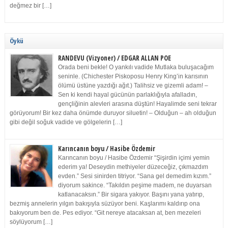
değmez bir […]
Öykü
RANDEVU (Vizyoner) / EDGAR ALLAN POE
Orada beni bekle! O yankılı vadide Mutlaka buluşacağım
seninle. (Chichester Piskoposu Henry King’in karısının
ölümü üstüne yazdığı ağıt.) Talihsiz ve gizemli adam! –
Sen ki kendi hayal gücünün parlaklığıyla afalladın,
gençliğinin alevleri arasına düştün! Hayalimde seni tekrar
görüyorum! Bir kez daha önümde duruyor siluetin! – Olduğun – ah olduğun
gibi değil soğuk vadide ve gölgelerin […]
Karıncanın boyu / Hasibe Özdemir
Karıncanın boyu / Hasibe Özdemir “Şişirdin içimi yemin
ederim ya! Deseydin methiyeler düzeceğiz, çıkmazdım
evden.” Sesi sinirden titriyor. “Sana gel demedim kızım.”
diyorum sakince. “Takıldın peşime madem, ne duyarsan
katlanacaksın.” Bir sigara yakıyor. Başını yana yatırıp,
bezmiş annelerin yılgın bakışıyla süzüyor beni. Kaşlarımı kaldırıp ona
bakıyorum ben de. Pes ediyor. “Git nereye atacaksan at, ben mezeleri
söylüyorum […]