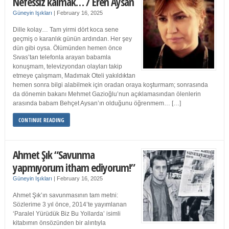
Nefessiz kalmak… / Eren Aysan
Güneyin Işıkları
|
February 16, 2025
Dille kolay… Tam yirmi dört koca sene
geçmiş o karanlık günün ardından. Her şey
dün gibi oysa. Ölümünden hemen önce
Sıvas’tan telefonla arayan babamla
konuşmam, televizyondan olayları takip
etmeye çalışmam, Madımak Oteli yakıldıktan
hemen sonra bilgi alabilmek için oradan oraya koşturmam; sonrasında
da dönemin bakanı Mehmet Gazioğlu’nun açıklamasından ölenlerin
arasında babam Behçet Aysan’ın olduğunu öğrenmem… […]
CONTINUE READING
Ahmet Şık “Savunma
yapmıyorum itham ediyorum!”
Güneyin Işıkları
|
February 16, 2025
Ahmet Şık’ın savunmasının tam metni:
Sözlerime 3 yıl önce, 2014’te yayımlanan
‘Paralel Yürüdük Biz Bu Yollarda’ isimli
kitabımın önsözünden bir alıntıyla