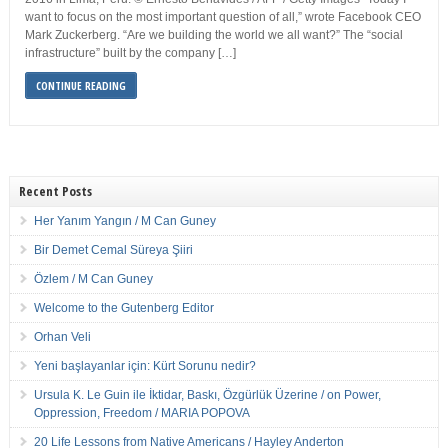
want to focus on the most important question of all,” wrote Facebook CEO
Mark Zuckerberg. “Are we building the world we all want?” The “social
infrastructure” built by the company […]
CONTINUE READING
Recent Posts
Her Yanım Yangın / M Can Guney
Bir Demet Cemal Süreya Şiiri
Özlem / M Can Guney
Welcome to the Gutenberg Editor
Orhan Veli
Yeni başlayanlar için: Kürt Sorunu nedir?
Ursula K. Le Guin ile İktidar, Baskı, Özgürlük Üzerine / on Power,
Oppression, Freedom / MARIA POPOVA
20 Life Lessons from Native Americans / Hayley Anderton