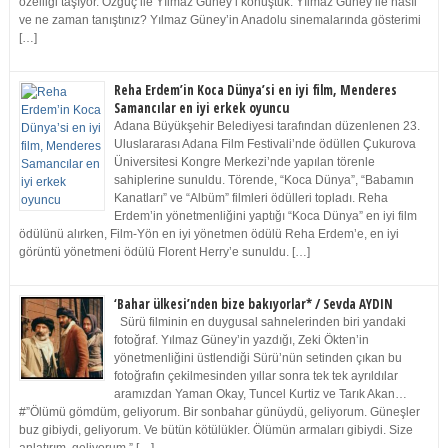
özelliği taşıyor. Özgüç ile Yılmaz Güney’i konuştuk. Yılmaz Güney ile nasıl
ve ne zaman tanıştınız? Yılmaz Güney’in Anadolu sinemalarında gösterimi
[…]
Reha Erdem’in Koca Dünya’si en iyi film, Menderes
Samancılar en iyi erkek oyuncu
Adana Büyükşehir Belediyesi tarafından düzenlenen 23.
Uluslararası Adana Film Festivali’nde ödüllen Çukurova
Üniversitesi Kongre Merkezi’nde yapılan törenle
sahiplerine sunuldu. Törende, “Koca Dünya”, “Babamın
Kanatları” ve “Albüm” filmleri ödülleri topladı. Reha
Erdem’in yönetmenliğini yaptığı “Koca Dünya” en iyi film
ödülünü alırken, Film-Yön en iyi yönetmen ödülü Reha Erdem’e, en iyi
görüntü yönetmeni ödülü Florent Herry’e sunuldu. […]
‘Bahar ülkesi’nden bize bakıyorlar* / Sevda AYDIN
Sürü filminin en duygusal sahnelerinden biri yandaki
fotoğraf. Yılmaz Güney’in yazdığı, Zeki Ökten’in
yönetmenliğini üstlendiği Sürü’nün setinden çıkan bu
fotoğrafın çekilmesinden yıllar sonra tek tek ayrıldılar
aramızdan Yaman Okay, Tuncel Kurtiz ve Tarık Akan…
#”Ölümü gömdüm, geliyorum. Bir sonbahar günüydü, geliyorum. Güneşler
buz gibiydi, geliyorum. Ve bütün kötülükler. Ölümün armaları gibiydi. Size