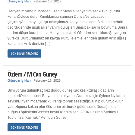
Güneyin Işıkları
|
February 16, 2025
Her yanım yangın İnceden uzanır Sivas’aHer yanım sanki Bir uçurum
kenarıÖylece durur Kımıldamaz sanırsın DünyaNe yapacağını
şaşırmışAnlamaya çalışır anlaşılmazı Her yanım özlem Birikir bir nehrin
getirdiklerinde usulcaHer yanım gülüşleri Sımsıcak sarılır boynuma Sonra
birden düşer kara bulutlarHer yanım sanki Öfkeden sırılsıklam Şu yorgun
yürekte Durdurulamaz bir kavga Kurtul elem ellerinden gülüm Artık uğraş
zamanıdırArtık denizin […]
CONTINUE READING
Özlem / M Can Guney
Güneyin Işıkları
|
February 16, 2025
Bilmiyorum gülümKaç kez doğdu güneşKaç kez kızıllaştı dağların
tepeleriÖzledim seni Bir yanımda okyanusDuramaz işte öylece kıyılarda
sevişirBir yanımdaYanık kül rengi toprak sessizliğiSalınıp dururSokulur
yalnızlığıma kokun olur Gözlerim bir buruk gülümsemeDudağımda
buğusu öpüşlerinGeceler boyuÖzledim seni 2004 Haziran Sydney /
Toplumsal Kaynak / Memduh Güney
CONTINUE READING