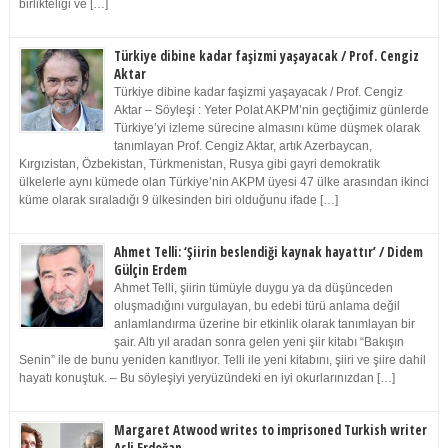
birlikteliği ve […]
Türkiye dibine kadar faşizmi yaşayacak / Prof. Cengiz
Aktar
Türkiye dibine kadar faşizmi yaşayacak / Prof. Cengiz
Aktar – Söyleşi : Yeter Polat AKPM’nin geçtiğimiz günlerde
Türkiye’yi izleme sürecine almasını küme düşmek olarak
tanımlayan Prof. Cengiz Aktar, artık Azerbaycan,
Kırgızistan, Özbekistan, Türkmenistan, Rusya gibi gayri demokratik
ülkelerle aynı kümede olan Türkiye’nin AKPM üyesi 47 ülke arasından ikinci
küme olarak sıraladığı 9 ülkesinden biri olduğunu ifade […]
Ahmet Telli: ‘Şiirin beslendiği kaynak hayattır’ / Didem
Gülçin Erdem
Ahmet Telli, şiirin tümüyle duygu ya da düşünceden
oluşmadığını vurgulayan, bu edebi türü anlama değil
anlamlandırma üzerine bir etkinlik olarak tanımlayan bir
şair. Altı yıl aradan sonra gelen yeni şiir kitabı “Bakışın
Senin” ile de bunu yeniden kanıtlıyor. Telli ile yeni kitabını, şiiri ve şiire dahil
hayatı konuştuk. – Bu söyleşiyi yeryüzündeki en iyi okurlarınızdan […]
Margaret Atwood writes to imprisoned Turkish writer