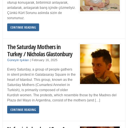
oturup konuşarak, birbirimizi anlayarak,
anlatarak, anlaşarak barış içinde çözmeliyiz.
Çünkü Kürt Sorunu aslında sizin de
sorununuz.
CONTINUE READING
The Saturday Mothers in
Turkey / Nicholas Glastonbury
Güneyin Işıkları
|
February 16, 2025
Every Saturday, a group of people gathers
in silent protest in Galatasaray Square in the
heart of Istanbul. This group, known as the
Saturday Mothers (Cumartesi Anneleri in
Turkish), is primarily composed of older
Kurdish women. The protests, which resemble those by the Madres del
Plaza del Mayo in Argentina, consist of the mothers (and […]
CONTINUE READING