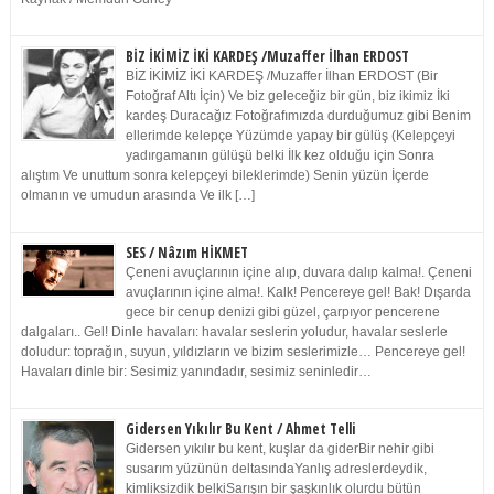
BİZ İKİMİZ İKİ KARDEŞ /Muzaffer İlhan ERDOST
BİZ İKİMİZ İKİ KARDEŞ /Muzaffer İlhan ERDOST (Bir
Fotoğraf Altı İçin) Ve biz geleceğiz bir gün, biz ikimiz İki
kardeş Duracağız Fotoğrafımızda durduğumuz gibi Benim
ellerimde kelepçe Yüzümde yapay bir gülüş (Kelepçeyi
yadırgamanın gülüşü belki İlk kez olduğu için Sonra
alıştım Ve unuttum sonra kelepçeyi bileklerimde) Senin yüzün İçerde
olmanın ve umudun arasında Ve ilk […]
SES / Nâzım HİKMET
Çeneni avuçlarının içine alıp, duvara dalıp kalma!. Çeneni
avuçlarının içine alma!. Kalk! Pencereye gel! Bak! Dışarda
gece bir cenup denizi gibi güzel, çarpıyor pencerene
dalgaları.. Gel! Dinle havaları: havalar seslerin yoludur, havalar seslerle
doludur: toprağın, suyun, yıldızların ve bizim seslerimizle… Pencereye gel!
Havaları dinle bir: Sesimiz yanındadır, sesimiz seninledir…
Gidersen Yıkılır Bu Kent / Ahmet Telli
Gidersen yıkılır bu kent, kuşlar da giderBir nehir gibi
susarım yüzünün deltasındaYanlış adreslerdeydik,
kimliksizdik belkiSarışın bir şaşkınlık olurdu bütün