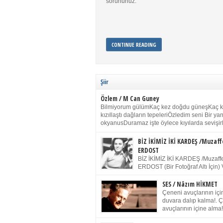
sorununuz.
CONTINUE READING
Şiir
Özlem / M Can Guney
Bilmiyorum gülümKaç kez doğdu güneşKaç 
kızıllaştı dağların tepeleriÖzledim seni Bir y
okyanusDuramaz işte öylece kıyılarda sevişir
yanımdaYanık kül rengi toprak sessizliğiSalın
dururSokulur yalnızlığıma kokun olur Gözleri
BİZ İKİMİZ İKİ KARDEŞ /Muzaff
buruk gülümsemeDudağımda buğusu
ERDOST
öpüşlerinGeceler boyuÖzledim seni 2004 Ha
BİZ İKİMİZ İKİ KARDEŞ /Muzaffe
Sydney / Toplumsal Kaynak / Memduh Güney
ERDOST (Bir Fotoğraf Altı İçin) 
geleceğiz bir gün, biz ikimiz İki
Duracağız Fotoğrafımızda durduğumuz gibi 
SES / Nâzım HİKMET
ellerimde kelepçe Yüzümde yapay bir gülüş
Çeneni avuçlarının için
(Kelepçeyi yadırgamanın gülüşü belki İlk kez
duvara dalıp kalma!. 
için Sonra alıştım Ve unuttum sonra kelepçeyi
avuçlarının içine alma!
bileklerimde) Senin yüzün İçerde olmanın ve
Pencereye gel! Bak! D
umudun arasında Ve ilk […]