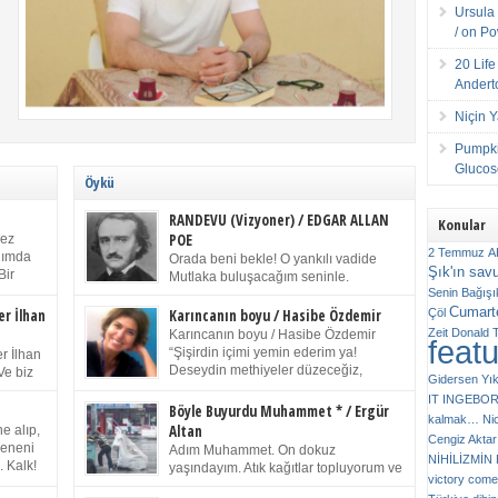
Ursula 
/ on P
20 Lif
Andert
Niçin 
Pumpki
Glucose
Öykü
RANDEVU (Vizyoner) / EDGAR ALLAN
Konular
POE
kez
2 Temmuz
A
anımda
Orada beni bekle! O yankılı vadide
Şık'ın sav
Bir
Mutlaka buluşacağım seninle.
ıp
Senin
Bağışı
(Chichester Piskoposu Henry King’in
m bir
Cumarte
karısının ölümü üstüne yazdığı ağıt.) Talihsiz ve
Çöl
er İlhan
Karıncanın boyu / Hasibe Özdemir
gizemli adam! – Sen ki kendi hayal gücünün
Zeit
Donald 
Karıncanın boyu / Hasibe Özdemir
feat
ziran
parlaklığıyla afalladın, gençliğinin alevleri arasına
“Şişirdin içimi yemin ederim ya!
r İlhan
düştün! Hayalimde seni tekrar görüyorum! Bir kez
Deseydin methiyeler düzeceğiz,
Ve biz
Gidersen Yık
daha önümde duruyor siluetin! – Olduğun – ah
çıkmazdım evden.” Sesi sinirden
 kardeş
IT
INGEBO
olduğun gibi değil soğuk vadide ve gölgelerin […]
titriyor. “Sana gel demedim kızım.” diyorum sakince.
Benim
Böyle Buyurdu Muhammet * / Ergür
kalmak…
Ni
“Takıldın peşime madem, ne duyarsan
Altan
e alıp,
Cengiz Aktar
katlanacaksın.” Bir sigara yakıyor. Başını yana yatırıp,
 olduğu
Çeneni
Adım Muhammet. On dokuz
bezmiş annelerin yılgın bakışıyla süzüyor beni.
NİHİLİZMİ
. Kalk!
yaşındayım. Atık kağıtlar topluyorum ve
Kaşlarımı kaldırıp ona bakıyorum ben de. Pes ediyor.
victory comes
ışarda
Kızılay`dan Ulus`a kadar üç kez
“Git nereye atacaksan at, ben mezeleri söylüyorum