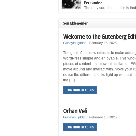
to solution may well be to get more sleep but 
Fernández
you get your 8 hours a night and still feel fati
The only sure thing in life is tha
when your […]
must die. Having seen the occa
images of the frail Fidel Castro at 90, one kne
sooner rather than later the leader of the Cu
Son Eklenenler
Revolution would succumb to that most strict o
human laws. Although saddened in very pers
Welcome to the Gutenberg Edi
ways by the […]
Güneyin Işıkları
|
February 16, 2025
The goal of this new editor is to make adding
WordPress simple and enjoyable. This whol
pieces of content—somewhat similar to LEG
move around and interact with. Move your cu
notice the different blocks light up with outl
the […]
CONTINUE READING
Orhan Veli
Güneyin Işıkları
|
February 16, 2025
CONTINUE READING