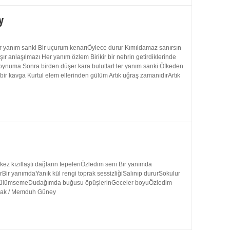
y
 yanım sanki Bir uçurum kenarıÖylece durur Kımıldamaz sanırsın
 anlaşılmazı Her yanım özlem Birikir bir nehrin getirdiklerinde
 boynuma Sonra birden düşer kara bulutlarHer yanım sanki Öfkeden
bir kavga Kurtul elem ellerinden gülüm Artık uğraş zamanıdırArtık
 kızıllaştı dağların tepeleriÖzledim seni Bir yanımda
rBir yanımdaYanık kül rengi toprak sessizliğiSalınıp dururSokulur
uk gülümsemeDudağımda buğusu öpüşlerinGeceler boyuÖzledim
ynak / Memduh Güney