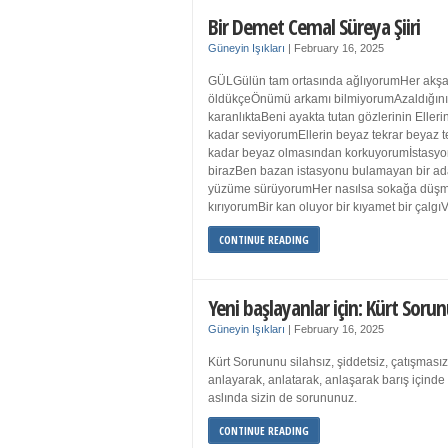
Bir Demet Cemal Süreya Şiiri
Güneyin Işıkları
|
February 16, 2025
GÜLGülün tam ortasında ağlıyorumHer akşa
öldükçeÖnümü arkamı bilmiyorumAzaldığın
karanlıktaBeni ayakta tutan gözlerinin Eller
kadar seviyorumEllerin beyaz tekrar beyaz t
kadar beyaz olmasından korkuyorumİstasyon
birazBen bazan istasyonu bulamayan bir a
yüzüme sürüyorumHer nasılsa sokağa düş
kırıyorumBir kan oluyor bir kıyamet bir çalgı
CONTINUE READING
Yeni başlayanlar için: Kürt Sorun
Güneyin Işıkları
|
February 16, 2025
Kürt Sorununu silahsız, şiddetsiz, çatışmasız
anlayarak, anlatarak, anlaşarak barış içind
aslında sizin de sorununuz.
CONTINUE READING