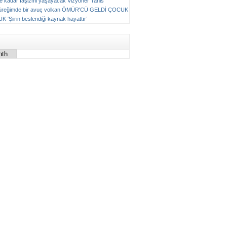
ne kadar faşizmi yaşayacak
Vizyoner
Yanis
üreğimde bir avuç volkan
ÖMÜR'CÜ GELDİ ÇOCUK
LİK
‘Şiirin beslendiği kaynak hayattır’