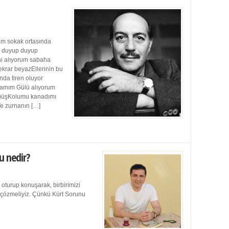
m sokak ortasında
ı duyup duyup
ini alıyorum sabaha
ekrar beyazEllerinin bu
da tiren oluyor
damım Gülü alıyorum
müşKolumu kanadımı
Ve zurnanın […]
u nedir?
 oturup konuşarak, birbirimizi
e çözmeliyiz. Çünkü Kürt Sorunu