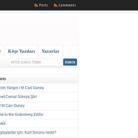
Posts
Comments
r
Köşe Yazıları
Yazarlar
osts
nım Yangın / M Can Guney
met Cemal Süreya Şiiri
/ M Can Guney
e to the Gutenberg Editor
Veli
şlayanlar için: Kürt Sorunu nedir?