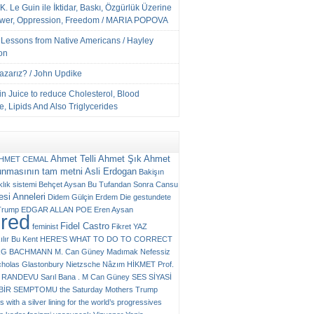
K. Le Guin ile İktidar, Baskı, Özgürlük Üzerine
ower, Oppression, Freedom / MARIA POPOVA
e Lessons from Native Americans / Hayley
on
Yazarız? / John Updike
n Juice to reduce Cholesterol, Blood
, Lipids And Also Triglycerides
Ahmet Telli
Ahmet Şık
Ahmet
HMET CEMAL
unmasının tam metni
Asli Erdogan
Bakişın
klık sistemi
Behçet Aysan
Bu Tufandan Sonra
Cansu
si Anneleri
Didem Gülçin Erdem
Die gestundete
Trump
EDGAR ALLAN POE
Eren Aysan
ured
Fidel Castro
feminist
Fikret YAZ
ılır Bu Kent
HERE’S WHAT TO DO TO CORRECT
RG BACHMANN
M. Can Güney
Madımak
Nefessiz
cholas Glastonbury
Nietzsche
Nâzım HİKMET
Prof.
RANDEVU
Sarıl Bana . M Can Güney
SES
SİYASİ
N BİR SEMPTOMU
the Saturday Mothers
Trump
 with a silver lining for the world’s progressives