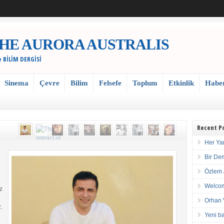
 / THE AURORA AUSTRALIS
e BİLİM DERGİSİ
Sinema
Çevre
Bilim
Felsefe
Toplum
Etkinlik
Habe
Recent P
Her Ya
Bir De
Özlem 
Welcom
z
Orhan 
.
Yeni ba