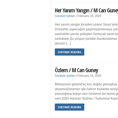
Her Yanım Yangın / M Can Gune
Güneyin Işıkları
|
February 16, 2025
Her yanım yangın İnceden uzanır Sivas’aHer
DünyaNe yapacağını şaşırmışAnlamaya çalışır
usulcaHer yanım gülüşleri Sımsıcak sarılır
sırılsıklam Şu yorgun yürekte Durdurulamaz 
denizin […]
CONTINUE READING
Özlem / M Can Guney
Güneyin Işıkları
|
February 16, 2025
Bilmiyorum gülümKaç kez doğdu güneşKaç kez
okyanusDuramaz işte öylece kıyılarda sevişi
yalnızlığıma kokun olur Gözlerim bir bur
seni 2004 Haziran Sydney / Toplumsal Ka
CONTINUE READING