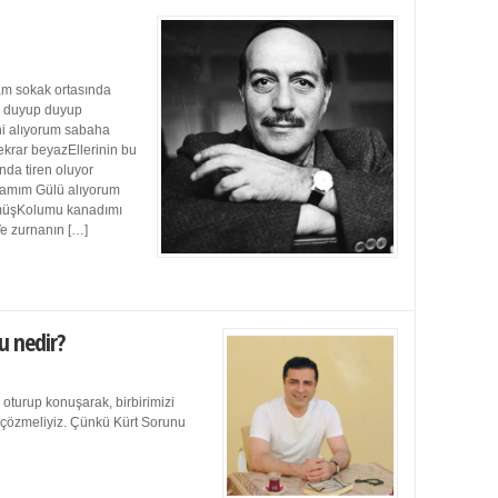
m sokak ortasında
ı duyup duyup
ini alıyorum sabaha
ekrar beyazEllerinin bu
da tiren oluyor
damım Gülü alıyorum
müşKolumu kanadımı
Ve zurnanın […]
u nedir?
 oturup konuşarak, birbirimizi
e çözmeliyiz. Çünkü Kürt Sorunu