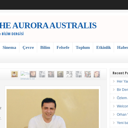
 / THE AURORA AUSTRALIS
e BİLİM DERGİSİ
Sinema
Çevre
Bilim
Felsefe
Toplum
Etkinlik
Habe
Recent P
Her Ya
Bir De
Özlem 
Welcom
z
Orhan 
.
Yeni ba