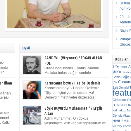
Ursula 
/ on P
20 Lif
Andert
Niçin 
Pumpki
Glucose
Öykü
RANDEVU (Vizyoner) / EDGAR ALLAN
Konular
POE
kez
2 Temmuz
A
anımda
Orada beni bekle! O yankılı vadide
Şık'ın sav
Bir
Mutlaka buluşacağım seninle.
ıp
Senin
Bağışı
(Chichester Piskoposu Henry King’in
m bir
Cumarte
karısının ölümü üstüne yazdığı ağıt.) Talihsiz ve
Çöl
er İlhan
Karıncanın boyu / Hasibe Özdemir
gizemli adam! – Sen ki kendi hayal gücünün
Zeit
Donald 
Karıncanın boyu / Hasibe Özdemir
feat
ziran
parlaklığıyla afalladın, gençliğinin alevleri arasına
“Şişirdin içimi yemin ederim ya!
r İlhan
düştün! Hayalimde seni tekrar görüyorum! Bir kez
Deseydin methiyeler düzeceğiz,
Ve biz
Gidersen Yık
daha önümde duruyor siluetin! – Olduğun – ah
çıkmazdım evden.” Sesi sinirden
 kardeş
IT
INGEBO
olduğun gibi değil soğuk vadide ve gölgelerin […]
titriyor. “Sana gel demedim kızım.” diyorum sakince.
Benim
Böyle Buyurdu Muhammet * / Ergür
kalmak…
Ni
“Takıldın peşime madem, ne duyarsan
Altan
e alıp,
Cengiz Aktar
katlanacaksın.” Bir sigara yakıyor. Başını yana yatırıp,
 olduğu
Çeneni
Adım Muhammet. On dokuz
bezmiş annelerin yılgın bakışıyla süzüyor beni.
NİHİLİZMİ
. Kalk!
yaşındayım. Atık kağıtlar topluyorum ve
Kaşlarımı kaldırıp ona bakıyorum ben de. Pes ediyor.
victory comes
ışarda
Kızılay`dan Ulus`a kadar üç kez
“Git nereye atacaksan at, ben mezeleri söylüyorum