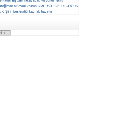
ne kadar faşizmi yaşayacak
Vizyoner
Yanis
üreğimde bir avuç volkan
ÖMÜR'CÜ GELDİ ÇOCUK
LİK
‘Şiirin beslendiği kaynak hayattır’