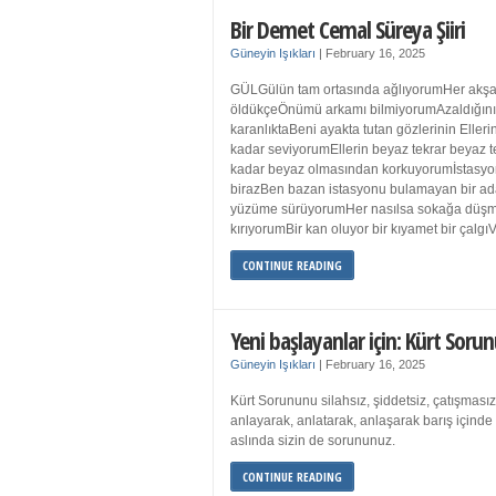
Bir Demet Cemal Süreya Şiiri
Güneyin Işıkları
|
February 16, 2025
GÜLGülün tam ortasında ağlıyorumHer akşa
öldükçeÖnümü arkamı bilmiyorumAzaldığın
karanlıktaBeni ayakta tutan gözlerinin Eller
kadar seviyorumEllerin beyaz tekrar beyaz t
kadar beyaz olmasından korkuyorumİstasyon
birazBen bazan istasyonu bulamayan bir a
yüzüme sürüyorumHer nasılsa sokağa düş
kırıyorumBir kan oluyor bir kıyamet bir çalgı
CONTINUE READING
Yeni başlayanlar için: Kürt Sorun
Güneyin Işıkları
|
February 16, 2025
Kürt Sorununu silahsız, şiddetsiz, çatışmasız
anlayarak, anlatarak, anlaşarak barış içind
aslında sizin de sorununuz.
CONTINUE READING