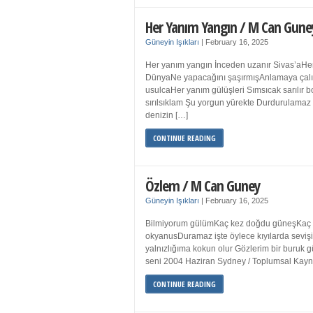
Her Yanım Yangın / M Can Gune
Güneyin Işıkları
|
February 16, 2025
Her yanım yangın İnceden uzanır Sivas’aHer
DünyaNe yapacağını şaşırmışAnlamaya çalışır
usulcaHer yanım gülüşleri Sımsıcak sarılır
sırılsıklam Şu yorgun yürekte Durdurulamaz 
denizin […]
CONTINUE READING
Özlem / M Can Guney
Güneyin Işıkları
|
February 16, 2025
Bilmiyorum gülümKaç kez doğdu güneşKaç kez
okyanusDuramaz işte öylece kıyılarda sevişi
yalnızlığıma kokun olur Gözlerim bir bur
seni 2004 Haziran Sydney / Toplumsal Ka
CONTINUE READING