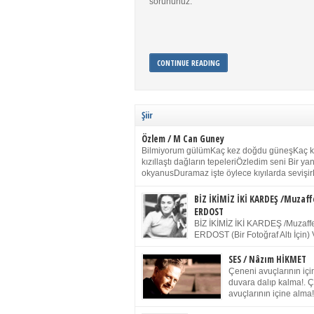
sorununuz.
CONTINUE READING
Şiir
Özlem / M Can Guney
Bilmiyorum gülümKaç kez doğdu güneşKaç 
kızıllaştı dağların tepeleriÖzledim seni Bir y
okyanusDuramaz işte öylece kıyılarda sevişir
yanımdaYanık kül rengi toprak sessizliğiSalın
dururSokulur yalnızlığıma kokun olur Gözleri
BİZ İKİMİZ İKİ KARDEŞ /Muzaff
buruk gülümsemeDudağımda buğusu
ERDOST
öpüşlerinGeceler boyuÖzledim seni 2004 Ha
BİZ İKİMİZ İKİ KARDEŞ /Muzaffe
Sydney / Toplumsal Kaynak / Memduh Güney
ERDOST (Bir Fotoğraf Altı İçin) 
geleceğiz bir gün, biz ikimiz İki
Duracağız Fotoğrafımızda durduğumuz gibi 
SES / Nâzım HİKMET
ellerimde kelepçe Yüzümde yapay bir gülüş
Çeneni avuçlarının için
(Kelepçeyi yadırgamanın gülüşü belki İlk kez
duvara dalıp kalma!. 
için Sonra alıştım Ve unuttum sonra kelepçeyi
avuçlarının içine alma!
bileklerimde) Senin yüzün İçerde olmanın ve
Pencereye gel! Bak! D
umudun arasında Ve ilk […]