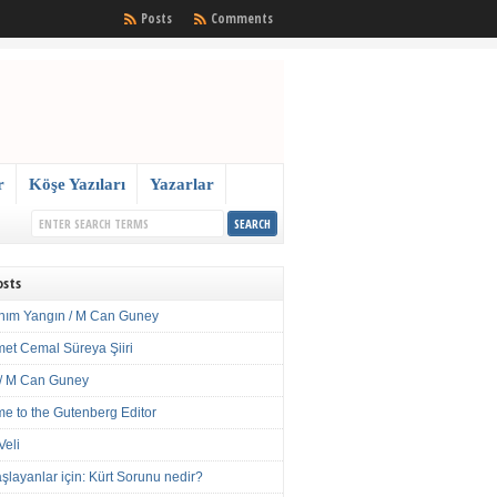
Posts
Comments
r
Köşe Yazıları
Yazarlar
osts
nım Yangın / M Can Guney
met Cemal Süreya Şiiri
/ M Can Guney
e to the Gutenberg Editor
Veli
şlayanlar için: Kürt Sorunu nedir?