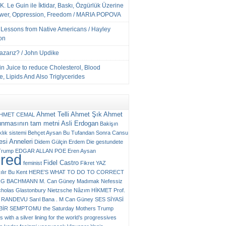
K. Le Guin ile İktidar, Baskı, Özgürlük Üzerine
ower, Oppression, Freedom / MARIA POPOVA
e Lessons from Native Americans / Hayley
on
Yazarız? / John Updike
n Juice to reduce Cholesterol, Blood
, Lipids And Also Triglycerides
Ahmet Telli
Ahmet Şık
Ahmet
HMET CEMAL
unmasının tam metni
Asli Erdogan
Bakişın
klık sistemi
Behçet Aysan
Bu Tufandan Sonra
Cansu
si Anneleri
Didem Gülçin Erdem
Die gestundete
Trump
EDGAR ALLAN POE
Eren Aysan
ured
Fidel Castro
feminist
Fikret YAZ
ılır Bu Kent
HERE’S WHAT TO DO TO CORRECT
RG BACHMANN
M. Can Güney
Madımak
Nefessiz
cholas Glastonbury
Nietzsche
Nâzım HİKMET
Prof.
RANDEVU
Sarıl Bana . M Can Güney
SES
SİYASİ
N BİR SEMPTOMU
the Saturday Mothers
Trump
 with a silver lining for the world’s progressives