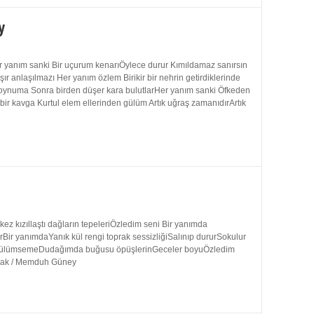
y
 yanım sanki Bir uçurum kenarıÖylece durur Kımıldamaz sanırsın
 anlaşılmazı Her yanım özlem Birikir bir nehrin getirdiklerinde
 boynuma Sonra birden düşer kara bulutlarHer yanım sanki Öfkeden
bir kavga Kurtul elem ellerinden gülüm Artık uğraş zamanıdırArtık
 kızıllaştı dağların tepeleriÖzledim seni Bir yanımda
rBir yanımdaYanık kül rengi toprak sessizliğiSalınıp dururSokulur
uk gülümsemeDudağımda buğusu öpüşlerinGeceler boyuÖzledim
ynak / Memduh Güney