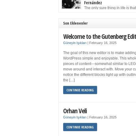
to solution may well be to get more sleep but 
Fernández
you get your 8 hours a night and still feel fati
The only sure thing in life is tha
when your […]
must die. Having seen the occa
images of the frail Fidel Castro at 90, one kne
sooner rather than later the leader of the Cu
Son Eklenenler
Revolution would succumb to that most strict o
human laws. Although saddened in very pers
Welcome to the Gutenberg Edi
ways by the […]
Güneyin Işıkları
|
February 16, 2025
The goal of this new editor is to make adding
WordPress simple and enjoyable. This whol
pieces of content—somewhat similar to LEG
move around and interact with. Move your cu
notice the different blocks light up with outl
the […]
CONTINUE READING
Orhan Veli
Güneyin Işıkları
|
February 16, 2025
CONTINUE READING