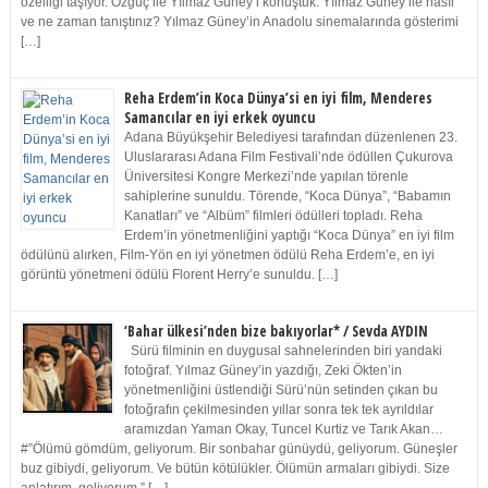
özelliği taşıyor. Özgüç ile Yılmaz Güney’i konuştuk. Yılmaz Güney ile nasıl
ve ne zaman tanıştınız? Yılmaz Güney’in Anadolu sinemalarında gösterimi
[…]
Reha Erdem’in Koca Dünya’si en iyi film, Menderes
Samancılar en iyi erkek oyuncu
Adana Büyükşehir Belediyesi tarafından düzenlenen 23.
Uluslararası Adana Film Festivali’nde ödüllen Çukurova
Üniversitesi Kongre Merkezi’nde yapılan törenle
sahiplerine sunuldu. Törende, “Koca Dünya”, “Babamın
Kanatları” ve “Albüm” filmleri ödülleri topladı. Reha
Erdem’in yönetmenliğini yaptığı “Koca Dünya” en iyi film
ödülünü alırken, Film-Yön en iyi yönetmen ödülü Reha Erdem’e, en iyi
görüntü yönetmeni ödülü Florent Herry’e sunuldu. […]
‘Bahar ülkesi’nden bize bakıyorlar* / Sevda AYDIN
Sürü filminin en duygusal sahnelerinden biri yandaki
fotoğraf. Yılmaz Güney’in yazdığı, Zeki Ökten’in
yönetmenliğini üstlendiği Sürü’nün setinden çıkan bu
fotoğrafın çekilmesinden yıllar sonra tek tek ayrıldılar
aramızdan Yaman Okay, Tuncel Kurtiz ve Tarık Akan…
#”Ölümü gömdüm, geliyorum. Bir sonbahar günüydü, geliyorum. Güneşler
buz gibiydi, geliyorum. Ve bütün kötülükler. Ölümün armaları gibiydi. Size