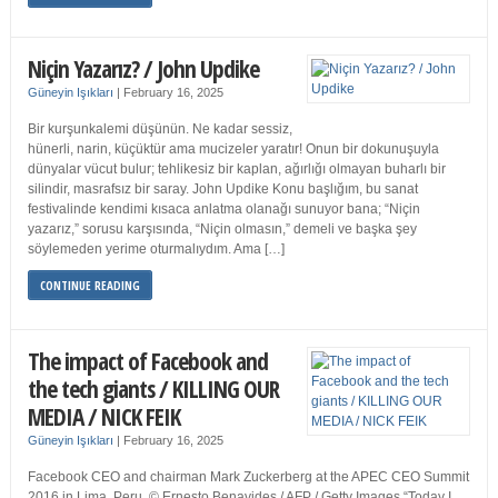
Niçin Yazarız? / John Updike
Güneyin Işıkları
|
February 16, 2025
Bir kurşunkalemi düşünün. Ne kadar sessiz,
hünerli, narin, küçüktür ama mucizeler yaratır! Onun bir dokunuşuyla
dünyalar vücut bulur; tehlikesiz bir kaplan, ağırlığı olmayan buharlı bir
silindir, masrafsız bir saray. John Updike Konu başlığım, bu sanat
festivalinde kendimi kısaca anlatma olanağı sunuyor bana; “Niçin
yazarız,” sorusu karşısında, “Niçin olmasın,” demeli ve başka şey
söylemeden yerime oturmalıydım. Ama […]
CONTINUE READING
The impact of Facebook and
the tech giants / KILLING OUR
MEDIA / NICK FEIK
Güneyin Işıkları
|
February 16, 2025
Facebook CEO and chairman Mark Zuckerberg at the APEC CEO Summit
2016 in Lima, Peru. © Ernesto Benavides / AFP / Getty Images “Today I