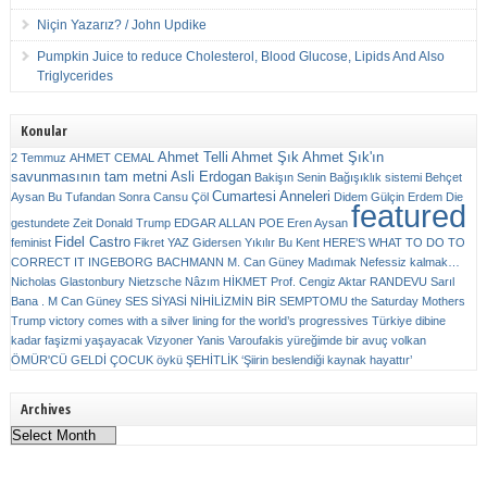
Niçin Yazarız? / John Updike
Pumpkin Juice to reduce Cholesterol, Blood Glucose, Lipids And Also
Triglycerides
Konular
Ahmet Telli
Ahmet Şık
Ahmet Şık'ın
2 Temmuz
AHMET CEMAL
savunmasının tam metni
Asli Erdogan
Bakişın Senin
Bağışıklık sistemi
Behçet
Cumartesi Anneleri
Aysan
Bu Tufandan Sonra
Cansu Çöl
Didem Gülçin Erdem
Die
featured
gestundete Zeit
Donald Trump
EDGAR ALLAN POE
Eren Aysan
Fidel Castro
feminist
Fikret YAZ
Gidersen Yıkılır Bu Kent
HERE’S WHAT TO DO TO
CORRECT IT
INGEBORG BACHMANN
M. Can Güney
Madımak
Nefessiz kalmak…
Nicholas Glastonbury
Nietzsche
Nâzım HİKMET
Prof. Cengiz Aktar
RANDEVU
Sarıl
Bana . M Can Güney
SES
SİYASİ NİHİLİZMİN BİR SEMPTOMU
the Saturday Mothers
Trump victory comes with a silver lining for the world’s progressives
Türkiye dibine
kadar faşizmi yaşayacak
Vizyoner
Yanis Varoufakis
yüreğimde bir avuç volkan
ÖMÜR'CÜ GELDİ ÇOCUK
öykü
ŞEHİTLİK
‘Şiirin beslendiği kaynak hayattır’
Archives
Archives