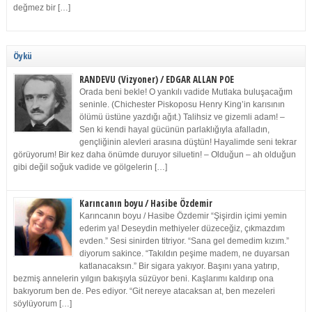
değmez bir […]
Öykü
RANDEVU (Vizyoner) / EDGAR ALLAN POE
Orada beni bekle! O yankılı vadide Mutlaka buluşacağım
seninle. (Chichester Piskoposu Henry King’in karısının
ölümü üstüne yazdığı ağıt.) Talihsiz ve gizemli adam! –
Sen ki kendi hayal gücünün parlaklığıyla afalladın,
gençliğinin alevleri arasına düştün! Hayalimde seni tekrar
görüyorum! Bir kez daha önümde duruyor siluetin! – Olduğun – ah olduğun
gibi değil soğuk vadide ve gölgelerin […]
Karıncanın boyu / Hasibe Özdemir
Karıncanın boyu / Hasibe Özdemir “Şişirdin içimi yemin
ederim ya! Deseydin methiyeler düzeceğiz, çıkmazdım
evden.” Sesi sinirden titriyor. “Sana gel demedim kızım.”
diyorum sakince. “Takıldın peşime madem, ne duyarsan
katlanacaksın.” Bir sigara yakıyor. Başını yana yatırıp,
bezmiş annelerin yılgın bakışıyla süzüyor beni. Kaşlarımı kaldırıp ona
bakıyorum ben de. Pes ediyor. “Git nereye atacaksan at, ben mezeleri
söylüyorum […]