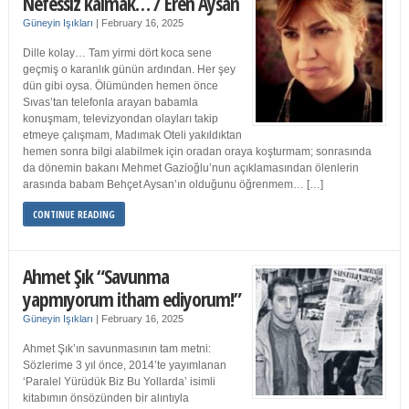
Nefessiz kalmak… / Eren Aysan
Güneyin Işıkları
|
February 16, 2025
Dille kolay… Tam yirmi dört koca sene
geçmiş o karanlık günün ardından. Her şey
dün gibi oysa. Ölümünden hemen önce
Sıvas’tan telefonla arayan babamla
konuşmam, televizyondan olayları takip
etmeye çalışmam, Madımak Oteli yakıldıktan
hemen sonra bilgi alabilmek için oradan oraya koşturmam; sonrasında
da dönemin bakanı Mehmet Gazioğlu’nun açıklamasından ölenlerin
arasında babam Behçet Aysan’ın olduğunu öğrenmem… […]
CONTINUE READING
Ahmet Şık “Savunma
yapmıyorum itham ediyorum!”
Güneyin Işıkları
|
February 16, 2025
Ahmet Şık’ın savunmasının tam metni:
Sözlerime 3 yıl önce, 2014’te yayımlanan
‘Paralel Yürüdük Biz Bu Yollarda’ isimli
kitabımın önsözünden bir alıntıyla