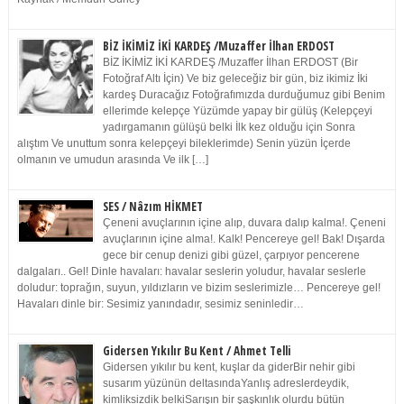
BİZ İKİMİZ İKİ KARDEŞ /Muzaffer İlhan ERDOST
BİZ İKİMİZ İKİ KARDEŞ /Muzaffer İlhan ERDOST (Bir
Fotoğraf Altı İçin) Ve biz geleceğiz bir gün, biz ikimiz İki
kardeş Duracağız Fotoğrafımızda durduğumuz gibi Benim
ellerimde kelepçe Yüzümde yapay bir gülüş (Kelepçeyi
yadırgamanın gülüşü belki İlk kez olduğu için Sonra
alıştım Ve unuttum sonra kelepçeyi bileklerimde) Senin yüzün İçerde
olmanın ve umudun arasında Ve ilk […]
SES / Nâzım HİKMET
Çeneni avuçlarının içine alıp, duvara dalıp kalma!. Çeneni
avuçlarının içine alma!. Kalk! Pencereye gel! Bak! Dışarda
gece bir cenup denizi gibi güzel, çarpıyor pencerene
dalgaları.. Gel! Dinle havaları: havalar seslerin yoludur, havalar seslerle
doludur: toprağın, suyun, yıldızların ve bizim seslerimizle… Pencereye gel!
Havaları dinle bir: Sesimiz yanındadır, sesimiz seninledir…
Gidersen Yıkılır Bu Kent / Ahmet Telli
Gidersen yıkılır bu kent, kuşlar da giderBir nehir gibi
susarım yüzünün deltasındaYanlış adreslerdeydik,
kimliksizdik belkiSarışın bir şaşkınlık olurdu bütün