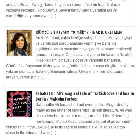
anlatan Stefan Zweig, “kendi hayatının sonunu” ise bir trajedi olarak
yazmayı seçmişti. İkinci Dünya Savaşı’nın ruhunda yarattığı acı ve
çaresizliğe dayanamayan […]
Ölümcül Bir Kavram; “Kimlik” / PINAR K. ÜRETMEN
Amin Maalouf, çoklu kimliğe sahip, bu kimlikleriyle kişisel
ve varoluşsal sorgulamasını yapmış ve barışmış
kişiliklerin kimlik savaşlarını ve şiddeti sonlandırabileceği
umudunu taşıyor. Ölümcül ve el yakan bir kavram “kimlik”.
Nice katliam, cinayet, şiddet ve vahşetin bahanesi.
Günümüz dünyasının distopyaya ve günümüz insanınınsa eleştirel zekâdan
yoksun otomatlar haline gelmesinin şifresi. Oysa kimlik, kim olduğunu
arayan, varoluşunu […]
Sabahattin Ali’s magical tale of Turkish love and loss in
Berlin / Malcolm Forbes
Sabahattin Ali led a short but eventful life. Regarded by
many as the father of modernist Turkish literature, Ali was
also a teacher, translator and journalist. His left-leaning
newspaper, Marco Pasa, became a target of government
censorship in the 1940s due to its satirical editorials. Ali also sailed too
close to the wind and was […]