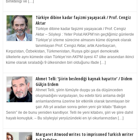
birlikteliği ve […]
Türkiye dibine kadar faşizmi yaşayacak / Prof. Cengiz
Aktar
Türkiye dibine kadar faşizmi yaşayacak / Prof. Cengiz
Aktar – Söyleşi : Yeter Polat AKPM’nin geçtiğimiz günlerde
Türkiye’yi izleme sürecine almasını küme düşmek olarak
tanımlayan Prof. Cengiz Aktar, artık Azerbaycan,
Kırgızistan, Özbekistan, Türkmenistan, Rusya gibi gayri demokratik
ülkelerle aynı kümede olan Türkiye’nin AKPM üyesi 47 ülke arasından ikinci
küme olarak sıraladığı 9 ülkesinden biri olduğunu ifade […]
Ahmet Telli: ‘Şiirin beslendiği kaynak hayattır’ / Didem
Gülçin Erdem
Ahmet Telli, şiirin tümüyle duygu ya da düşünceden
oluşmadığını vurgulayan, bu edebi türü anlama değil
anlamlandırma üzerine bir etkinlik olarak tanımlayan bir
şair. Altı yıl aradan sonra gelen yeni şiir kitabı “Bakışın
Senin” ile de bunu yeniden kanıtlıyor. Telli ile yeni kitabını, şiiri ve şiire dahil
hayatı konuştuk. – Bu söyleşiyi yeryüzündeki en iyi okurlarınızdan […]
Margaret Atwood writes to imprisoned Turkish writer