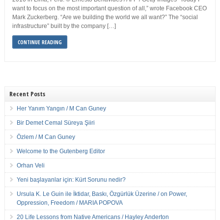
want to focus on the most important question of all,” wrote Facebook CEO
Mark Zuckerberg. “Are we building the world we all want?” The “social
infrastructure” built by the company […]
CONTINUE READING
Recent Posts
Her Yanım Yangın / M Can Guney
Bir Demet Cemal Süreya Şiiri
Özlem / M Can Guney
Welcome to the Gutenberg Editor
Orhan Veli
Yeni başlayanlar için: Kürt Sorunu nedir?
Ursula K. Le Guin ile İktidar, Baskı, Özgürlük Üzerine / on Power,
Oppression, Freedom / MARIA POPOVA
20 Life Lessons from Native Americans / Hayley Anderton