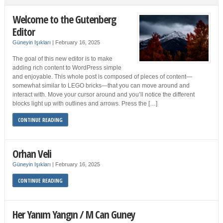
Welcome to the Gutenberg
Editor
Güneyin Işıkları
|
February 16, 2025
The goal of this new editor is to make
adding rich content to WordPress simple
and enjoyable. This whole post is composed of pieces of content—
somewhat similar to LEGO bricks—that you can move around and
interact with. Move your cursor around and you’ll notice the different
blocks light up with outlines and arrows. Press the […]
CONTINUE READING
Orhan Veli
Güneyin Işıkları
|
February 16, 2025
CONTINUE READING
Her Yanım Yangın / M Can Guney