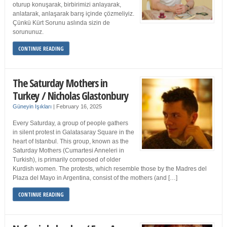
oturup konuşarak, birbirimizi anlayarak,
anlatarak, anlaşarak barış içinde çözmeliyiz.
Çünkü Kürt Sorunu aslında sizin de
sorununuz.
CONTINUE READING
The Saturday Mothers in
Turkey / Nicholas Glastonbury
Güneyin Işıkları
|
February 16, 2025
Every Saturday, a group of people gathers
in silent protest in Galatasaray Square in the
heart of Istanbul. This group, known as the
Saturday Mothers (Cumartesi Anneleri in
Turkish), is primarily composed of older
Kurdish women. The protests, which resemble those by the Madres del
Plaza del Mayo in Argentina, consist of the mothers (and […]
CONTINUE READING