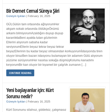
Bir Demet Cemal Süreya Şiiri
Güneyin Işıkları
|
February 16, 2025
GÜLGülün tam ortasında ağlıyorumHer
akşam sokak ortasında öldükçeÖnümü
arkamı bilmiyorumAzaldığını duyup duyup
karanlıktaBeni ayakta tutan gözlerinin
Ellerini alıyorum sabaha kadar
seviyorumEllerin beyaz tekrar beyaz tekrar
beyazEllerinin bu kadar beyaz olmasından korkuyorumİstasyonda tiren
oluyor birazBen bazan istasyonu bulamayan bir adamım Gülü alıyorum
yüzüme sürüyorumHer nasılsa sokağa düşmüşKolumu kanadımı
kırıyorumBir kan oluyor bir kıyamet bir çalgıVe zurnanın […]
CONTINUE READING
Yeni başlayanlar için: Kürt
Sorunu nedir?
Güneyin Işıkları
|
February 16, 2025
Kürt Sorununu silahsız, şiddetsiz, çatışmasız