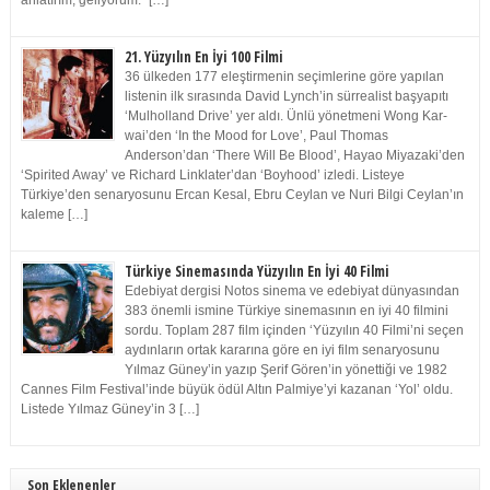
anlatırım, geliyorum.” […]
21. Yüzyılın En İyi 100 Filmi
36 ülkeden 177 eleştirmenin seçimlerine göre yapılan
listenin ilk sırasında David Lynch’in sürrealist başyapıtı
‘Mulholland Drive’ yer aldı. Ünlü yönetmeni Wong Kar-
wai’den ‘In the Mood for Love’, Paul Thomas
Anderson’dan ‘There Will Be Blood’, Hayao Miyazaki’den
‘Spirited Away’ ve Richard Linklater’dan ‘Boyhood’ izledi. Listeye
Türkiye’den senaryosunu Ercan Kesal, Ebru Ceylan ve Nuri Bilgi Ceylan’ın
kaleme […]
Türkiye Sinemasında Yüzyılın En İyi 40 Filmi
Edebiyat dergisi Notos sinema ve edebiyat dünyasından
383 önemli ismine Türkiye sinemasının en iyi 40 filmini
sordu. Toplam 287 film içinden ‘Yüzyılın 40 Filmi’ni seçen
aydınların ortak kararına göre en iyi film senaryosunu
Yılmaz Güney’in yazıp Şerif Gören’in yönettiği ve 1982
Cannes Film Festival’inde büyük ödül Altın Palmiye’yi kazanan ‘Yol’ oldu.
Listede Yılmaz Güney’in 3 […]
Son Eklenenler