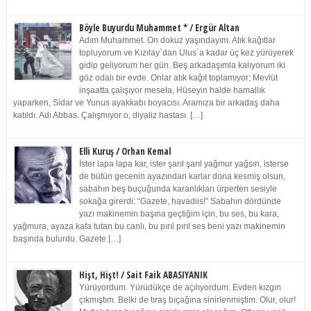
Böyle Buyurdu Muhammet * / Ergür Altan
Adım Muhammet. On dokuz yaşındayım. Atık kağıtlar
topluyorum ve Kızılay`dan Ulus`a kadar üç kez yürüyerek
gidip geliyorum her gün. Beş arkadaşımla kalıyorum iki
göz odalı bir evde. Onlar atık kağıt toplamıyor; Mevlüt
inşaatta çalışıyor mesela, Hüseyin halde hamallık
yaparken, Sidar ve Yunus ayakkabı boyacısı. Aramıza bir arkadaş daha
katıldı. Adı Abbas. Çalışmıyor o, diyaliz hastası. […]
Elli Kuruş / Orhan Kemal
İster lapa lapa kar, ister şarıl şarıl yağmur yağsın, isterse
de bütün gecenin ayazından karlar dona kesmiş olsun,
sabahın beş buçuğunda karanlıkları ürperten sesiyle
sokağa girerdi: “Gazete, havadiis!” Sabahın dördünde
yazı makinemin başına geçtiğim için, bu ses, bu kara,
yağmura, ayaza kafa tutan bu canlı, bu pırıl pırıl ses beni yazı makinemin
başında bulurdu. Gazete […]
Hişt, Hişt! / Sait Faik ABASIYANIK
Yürüyordum. Yürüdükçe de açılıyordum. Evden kızgın
çıkmıştım. Belki de tıraş bıçağına sinirlenmiştim. Olur, olur!