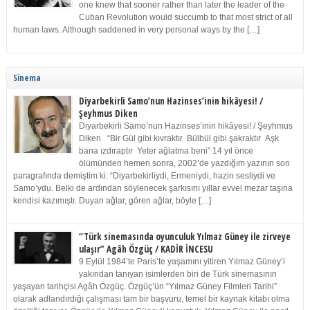
one knew that sooner rather than later the leader of the
Cuban Revolution would succumb to that most strict of all
human laws. Although saddened in very personal ways by the […]
Sinema
Diyarbekirli Samo’nun Hazinses’inin hikâyesi! /
Şeyhmus Diken
Diyarbekirli Samo’nun Hazinses’inin hikâyesi! / Şeyhmus
Diken “Bir Gül gibi kıvraktır Bülbül gibi şakraktır Aşk
bana ızdıraptır Yeter ağlatma beni” 14 yıl önce
ölümünden hemen sonra, 2002’de yazdığım yazının son
paragrafında demiştim ki: “Diyarbekirliydi, Ermeniydi, hazin sesliydi ve
Samo’ydu. Belki de ardından söylenecek şarkısını yıllar evvel mezar taşına
kendisi kazımıştı. Duyan ağlar, gören ağlar, böyle […]
“Türk sinemasında oyunculuk Yılmaz Güney ile zirveye
ulaşır” Agâh Özgüç / KADİR İNCESU
9 Eylül 1984’te Paris’te yaşamını yitiren Yılmaz Güney’i
yakından tanıyan isimlerden biri de Türk sinemasının
yaşayan tarihçisi Agâh Özgüç. Özgüç’ün “Yılmaz Güney Filmleri Tarihi”
olarak adlandırdığı çalışması tam bir başvuru, temel bir kaynak kitabı olma