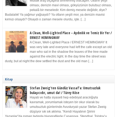
Mutlak tıraş bıçağına sinirlenmiş olacağım. Otların yeşil
olması, denizin mavi olması, gökyüzünün bulutsuz olması,
pekalâ bir meseledir. Kim demiş mesele değildir, diye?
Budalalık! Ya yağmur yağsaydı? Ya otların yeşili mor, ya denizin mavisi
kırmızı olsaydı? Olsaydı o zaman mesele olurdu, işte. […]
A Clean, Well-Lighted Place – Aydınlık ve Temiz Bir Yer /
ERNEST HEMINGWAY
A Clean, Well-Lighted Place / ERNEST HEMINGWAY It
was very late and everyone had left the cafe except an old
man who sat in the shadow the leaves of the tree made
against the electric light. In the day time the street was
dusty, but at night the dew settled the dust and the old man […]
Kitap
Stefan Zweig’ten Gündüz Vassaf’a: Umutsuzluk
bulaşıcıdır, umut da! / Türey Köse
Hayatı ve hatta siyaseti hep edebiyat aracılığıyla
kavramak, yorumlamak isteyen bir okur olarak bu
umutsuzluk günlerinde Avusturyalı yazar Stefan Zweig
düşüyor sık sık aklıma. “Kendi Hayatının Şiirini
Yazanlar”da roman tadında biyografilerle Casanova, Stendhal, Tolstoy’u