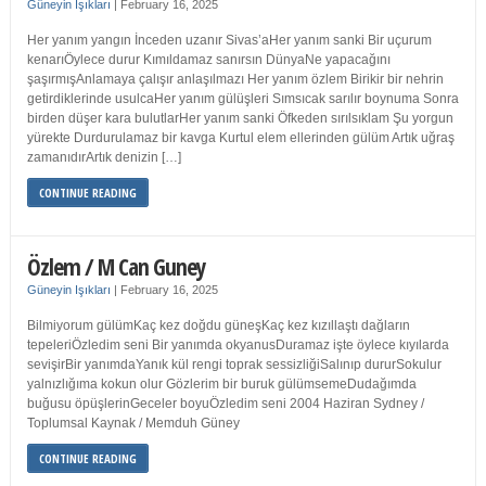
Güneyin Işıkları
|
February 16, 2025
Her yanım yangın İnceden uzanır Sivas’aHer yanım sanki Bir uçurum
kenarıÖylece durur Kımıldamaz sanırsın DünyaNe yapacağını
şaşırmışAnlamaya çalışır anlaşılmazı Her yanım özlem Birikir bir nehrin
getirdiklerinde usulcaHer yanım gülüşleri Sımsıcak sarılır boynuma Sonra
birden düşer kara bulutlarHer yanım sanki Öfkeden sırılsıklam Şu yorgun
yürekte Durdurulamaz bir kavga Kurtul elem ellerinden gülüm Artık uğraş
zamanıdırArtık denizin […]
CONTINUE READING
Özlem / M Can Guney
Güneyin Işıkları
|
February 16, 2025
Bilmiyorum gülümKaç kez doğdu güneşKaç kez kızıllaştı dağların
tepeleriÖzledim seni Bir yanımda okyanusDuramaz işte öylece kıyılarda
sevişirBir yanımdaYanık kül rengi toprak sessizliğiSalınıp dururSokulur
yalnızlığıma kokun olur Gözlerim bir buruk gülümsemeDudağımda
buğusu öpüşlerinGeceler boyuÖzledim seni 2004 Haziran Sydney /
Toplumsal Kaynak / Memduh Güney
CONTINUE READING