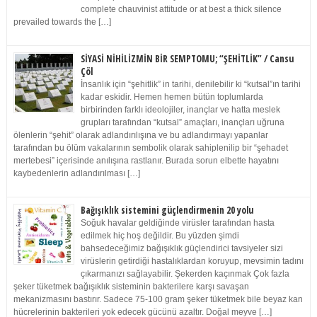
complete chauvinist attitude or at best a thick silence
prevailed towards the […]
SİYASİ NİHİLİZMİN BİR SEMPTOMU; “ŞEHİTLİK” / Cansu
Çöl
İnsanlık için “şehitlik” in tarihi, denilebilir ki “kutsal”ın tarihi
kadar eskidir. Hemen hemen bütün toplumlarda
birbirinden farklı ideolojiler, inançlar ve hatta meslek
grupları tarafından “kutsal” amaçları, inançları uğruna
ölenlerin “şehit” olarak adlandırılışına ve bu adlandırmayı yapanlar
tarafından bu ölüm vakalarının sembolik olarak sahiplenilip bir “şehadet
mertebesi” içerisinde anılışına rastlanır. Burada sorun elbette hayatını
kaybedenlerin adlandırılması […]
Bağışıklık sistemini güçlendirmenin 20 yolu
Soğuk havalar geldiğinde virüsler tarafından hasta
edilmek hiç hoş değildir. Bu yüzden şimdi
bahsedeceğimiz bağışıklık güçlendirici tavsiyeler sizi
virüslerin getirdiği hastalıklardan koruyup, mevsimin tadını
çıkarmanızı sağlayabilir. Şekerden kaçınmak Çok fazla
şeker tüketmek bağışıklık sisteminin bakterilere karşı savaşan
mekanizmasını bastırır. Sadece 75-100 gram şeker tüketmek bile beyaz kan
hücrelerinin bakterileri yok edecek gücünü azaltır. Doğal meyve […]