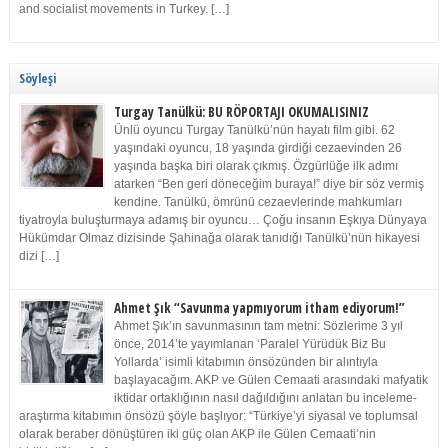
and socialist movements in Turkey. […]
Söyleşi
Turgay Tanülkü: BU RÖPORTAJI OKUMALISINIZ
Ünlü oyuncu Turgay Tanülkü’nün hayatı film gibi. 62
yaşındaki oyuncu, 18 yaşında girdiği cezaevinden 26
yaşında başka biri olarak çıkmış. Özgürlüğe ilk adımı
atarken “Ben geri döneceğim buraya!” diye bir söz vermiş
kendine. Tanülkü, ömrünü cezaevlerinde mahkumları
tiyatroyla buluşturmaya adamış bir oyuncu… Çoğu insanın Eşkıya Dünyaya
Hükümdar Olmaz dizisinde Şahinağa olarak tanıdığı Tanülkü’nün hikayesi
dizi […]
Ahmet Şık “Savunma yapmıyorum itham ediyorum!”
Ahmet Şık’ın savunmasının tam metni: Sözlerime 3 yıl
önce, 2014’te yayımlanan ‘Paralel Yürüdük Biz Bu
Yollarda’ isimli kitabımın önsözünden bir alıntıyla
başlayacağım. AKP ve Gülen Cemaati arasındaki mafyatik
iktidar ortaklığının nasıl dağıldığını anlatan bu inceleme-
araştırma kitabımın önsözü şöyle başlıyor: “Türkiye’yi siyasal ve toplumsal
olarak beraber dönüştüren iki güç olan AKP ile Gülen Cemaati’nin