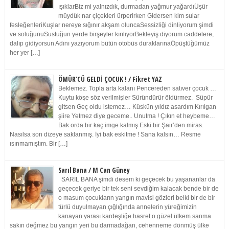
ışıklarBiz mi yalnızdık, durmadan yağmur yağardıÜşür
müydük nar çiçekleri ürperirken Gidersen kim sular
fesleğenleriKuşlar nereye sığınır akşam oluncaSessizliği dinliyorum şimdi
ve soluğunuSustuğun yerde birşeyler kırılıyorBekleyiş diyorum caddelere,
dalıp gidiyorsun Adını yazıyorum bütün otobüs duraklarınaÖpüştüğümüz
her yer […]
ÖMÜR’CÜ GELDİ ÇOCUK ! / Fikret YAZ
Beklemez. Topla arta kalanı Pencereden satıver çocuk …
Kuytu köşe söz verilmişler Süründürür öldürmez. Süpür
gitsen Geç oldu istemez… Küskün yıldız asardım Kırılgan
şiire Yetmez diye geceme.. Unutma ! Çıkın et heybeme…
Bak orda bir kaç imge kalmış Eski bir Şair’den miras.
Nasılsa son dizeye saklanmış. İyi bak eskitme ! Sana kalsın… Resme
ısınmamıştım. Bir […]
Sarıl Bana / M Can Güney
SARIL BANA şimdi desem ki geçecek bu yaşananlar da
geçecek geriye bir tek seni sevdiğim kalacak bende bir de
o masum çocukların yangın mavisi gözleri belki bir de bir
türlü duyulmayan çığlığında annelerin yüreğimizin
kanayan yarası kardeşliğe hasret o güzel ülkem sanma
sakın değmez bu yangın yeri bu darmadağan, cehenneme dönmüş ülke