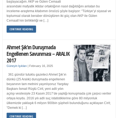
başlayacağım. AKP ve Gülen Cemaati
arasındaki mafyatik iktidar ortaklığının nasıl dağıldığını anlatan bu
inceleme-araştırma kitabımın önsözü şöyle başlıyor: “Türkiye’yi siyasal ve
toplumsal olarak beraber dönüştüren iki güç olan AKP ile Gülen
Cemaati’nin birlikteliği ve […]
CONTINUE READING
Ahmet Şık’ın Duruşmada
Engellenen Savunması – ARALIK
2017
Güneyin Işıkları
|
February 16, 2025
361 gündür tutuklu gazeteci Ahmet Şık’ın
dünkü (25 Aralık) duruşmada engellenen
beyanının tam metnini yayınlıyoruz Yargıtay
Başkanı İsmail Rüştü Cirit, yeni adli yılın
açılışı vesilesiyle 23 Kasım 2017’de yaptığı konuşmada çok çarpıcı veriler
ortaya koydu. 2016 yılı adli suç istatistiklerine göre 80 milyonluk
ülkemizde yaklaşık 6 milyon 900bin şüpheli bulunduğunu açıklayan Cirit;
“Demek ki […]
CONTINUE READING