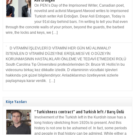
Asli Erdoğan
On PEN’s Day of the Imprisoned Writer, Canadian poet,
novelist and activist Margaret Atwood writes to imprisoned
Turkish writer Asli Erdoğan. Dear Asli Erdogan, Today is
your 91st day behind bars. I’m writing to tell you that even
through the concrete walls of your prison, beyond the guards, the barbed
wire, the locks and keys, we […]
D VİTAMİNİ İŞLEVLERİ D VİTAMİNİ HER GÜN MÜ ALINMALI?
İSTENİLEN D VİTAMİNİ DÜZEYİNE ERİŞİLMESİ VE O DÜZEYİN
KORUNMASININ HASTALIKLARI ÖNLEME VE TEDAVİ ETMEDEKİ ROLÜ
South Carolina Tıp Üniversitesi profesörlerinden Dr. Bruce W. Hollis’in bu
videosunu birkaç kez dikkatle izledik. D vitamininin vücuttaki işlevleri
hakkında çok güzel bilgilendiriyor. Anladıklarımızı özetleyerek sizlerle
paylaşmaya karar verdik. […]
Köşe Yazıları
“Turkishness contract” and Turkish left / Barış Ünlü
Involvement of the Turkish left in the Kurdish issue has a
long history stretching from 1920s to present. And this
history is not one to be ashamed of. In fact, some periods
and people in that history can be admired. While either a