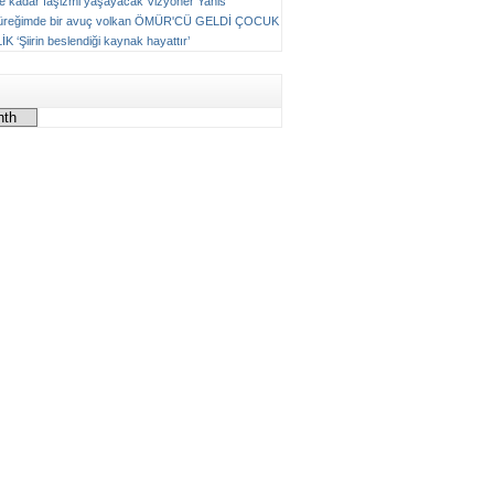
ne kadar faşizmi yaşayacak
Vizyoner
Yanis
üreğimde bir avuç volkan
ÖMÜR'CÜ GELDİ ÇOCUK
LİK
‘Şiirin beslendiği kaynak hayattır’