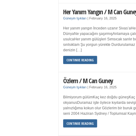
Her Yanım Yangın / M Can Gune
Güneyin Işıkları
|
February 16, 2025
Her yanım yangın İnceden uzanır Sivas’aHer
DünyaNe yapacağını şaşırmışAnlamaya çalışır
usulcaHer yanım gülüşleri Sımsıcak sarılır
sırılsıklam Şu yorgun yürekte Durdurulamaz 
denizin […]
CONTINUE READING
Özlem / M Can Guney
Güneyin Işıkları
|
February 16, 2025
Bilmiyorum gülümKaç kez doğdu güneşKaç kez
okyanusDuramaz işte öylece kıyılarda sevişi
yalnızlığıma kokun olur Gözlerim bir bur
seni 2004 Haziran Sydney / Toplumsal Ka
CONTINUE READING