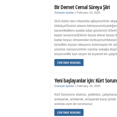
Bir Demet Cemal Süreya Şiiri
Güneyin Işıkları
|
February 16, 2025
GÜLGülün tam ortasında ağlıyorumHer akşa
öldükçeÖnümü arkamı bilmiyorumAzaldığın
karanlıktaBeni ayakta tutan gözlerinin Eller
kadar seviyorumEllerin beyaz tekrar beyaz t
kadar beyaz olmasından korkuyorumİstasyon
birazBen bazan istasyonu bulamayan bir a
yüzüme sürüyorumHer nasılsa sokağa düş
kırıyorumBir kan oluyor bir kıyamet bir çalgı
CONTINUE READING
Yeni başlayanlar için: Kürt Sorun
Güneyin Işıkları
|
February 16, 2025
Kürt Sorununu silahsız, şiddetsiz, çatışmasız
anlayarak, anlatarak, anlaşarak barış içind
aslında sizin de sorununuz.
CONTINUE READING