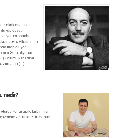
m sokak ortasında
ı duyup duyup
ini alıyorum sabaha
ekrar beyazEllerinin bu
da tiren oluyor
damım Gülü alıyorum
müşKolumu kanadımı
Ve zurnanın […]
u nedir?
 oturup konuşarak, birbirimizi
e çözmeliyiz. Çünkü Kürt Sorunu