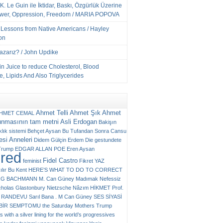
K. Le Guin ile İktidar, Baskı, Özgürlük Üzerine
ower, Oppression, Freedom / MARIA POPOVA
e Lessons from Native Americans / Hayley
on
Yazarız? / John Updike
n Juice to reduce Cholesterol, Blood
, Lipids And Also Triglycerides
Ahmet Telli
Ahmet Şık
Ahmet
HMET CEMAL
unmasının tam metni
Asli Erdogan
Bakişın
klık sistemi
Behçet Aysan
Bu Tufandan Sonra
Cansu
si Anneleri
Didem Gülçin Erdem
Die gestundete
Trump
EDGAR ALLAN POE
Eren Aysan
ured
Fidel Castro
feminist
Fikret YAZ
ılır Bu Kent
HERE’S WHAT TO DO TO CORRECT
RG BACHMANN
M. Can Güney
Madımak
Nefessiz
cholas Glastonbury
Nietzsche
Nâzım HİKMET
Prof.
RANDEVU
Sarıl Bana . M Can Güney
SES
SİYASİ
N BİR SEMPTOMU
the Saturday Mothers
Trump
 with a silver lining for the world’s progressives