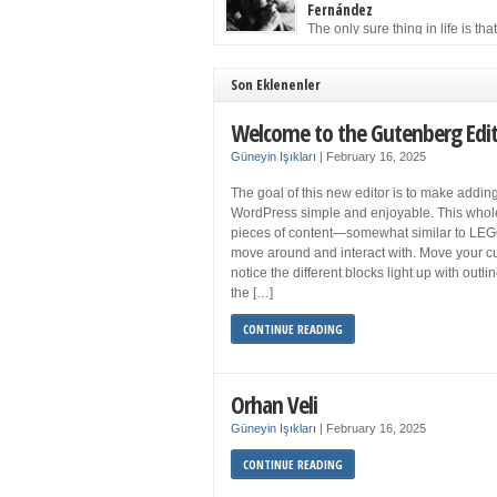
to solution may well be to get more sleep but 
Fernández
you get your 8 hours a night and still feel fati
The only sure thing in life is tha
when your […]
must die. Having seen the occa
images of the frail Fidel Castro at 90, one kne
sooner rather than later the leader of the Cu
Son Eklenenler
Revolution would succumb to that most strict o
human laws. Although saddened in very pers
Welcome to the Gutenberg Edi
ways by the […]
Güneyin Işıkları
|
February 16, 2025
The goal of this new editor is to make adding
WordPress simple and enjoyable. This whol
pieces of content—somewhat similar to LEG
move around and interact with. Move your cu
notice the different blocks light up with outl
the […]
CONTINUE READING
Orhan Veli
Güneyin Işıkları
|
February 16, 2025
CONTINUE READING