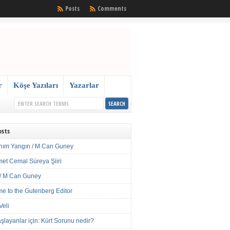
Posts
Comments
r
Köşe Yazıları
Yazarlar
osts
nım Yangın / M Can Guney
met Cemal Süreya Şiiri
/ M Can Guney
e to the Gutenberg Editor
Veli
şlayanlar için: Kürt Sorunu nedir?