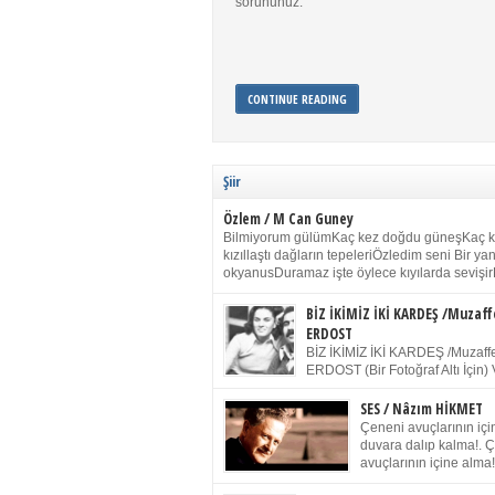
sorununuz.
CONTINUE READING
Şiir
Özlem / M Can Guney
Bilmiyorum gülümKaç kez doğdu güneşKaç 
kızıllaştı dağların tepeleriÖzledim seni Bir y
okyanusDuramaz işte öylece kıyılarda sevişir
yanımdaYanık kül rengi toprak sessizliğiSalın
dururSokulur yalnızlığıma kokun olur Gözleri
BİZ İKİMİZ İKİ KARDEŞ /Muzaff
buruk gülümsemeDudağımda buğusu
ERDOST
öpüşlerinGeceler boyuÖzledim seni 2004 Ha
BİZ İKİMİZ İKİ KARDEŞ /Muzaffe
Sydney / Toplumsal Kaynak / Memduh Güney
ERDOST (Bir Fotoğraf Altı İçin) 
geleceğiz bir gün, biz ikimiz İki
Duracağız Fotoğrafımızda durduğumuz gibi 
SES / Nâzım HİKMET
ellerimde kelepçe Yüzümde yapay bir gülüş
Çeneni avuçlarının için
(Kelepçeyi yadırgamanın gülüşü belki İlk kez
duvara dalıp kalma!. 
için Sonra alıştım Ve unuttum sonra kelepçeyi
avuçlarının içine alma!
bileklerimde) Senin yüzün İçerde olmanın ve
Pencereye gel! Bak! D
umudun arasında Ve ilk […]