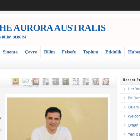
 / THE AURORA AUSTRALIS
e BİLİM DERGİSİ
Sinema
Çevre
Bilim
Felsefe
Toplum
Etkinlik
Habe
Recent P
Her Ya
Bir De
Özlem 
Welcom
z
Orhan 
.
Yeni ba