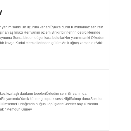
y
 yanım sanki Bir uçurum kenarıÖylece durur Kımıldamaz sanırsın
 anlaşılmazı Her yanım özlem Birikir bir nehrin getirdiklerinde
 boynuma Sonra birden düşer kara bulutlarHer yanım sanki Öfkeden
bir kavga Kurtul elem ellerinden gülüm Artık uğraş zamanıdırArtık
 kızıllaştı dağların tepeleriÖzledim seni Bir yanımda
rBir yanımdaYanık kül rengi toprak sessizliğiSalınıp dururSokulur
uk gülümsemeDudağımda buğusu öpüşlerinGeceler boyuÖzledim
ynak / Memduh Güney