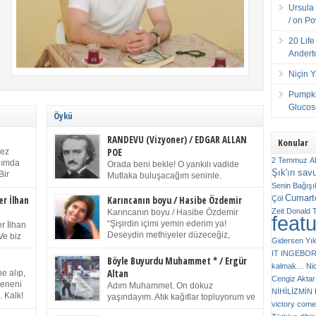
Ursula 
/ on P
20 Lif
Andert
Niçin 
Pumpki
Glucose
Öykü
RANDEVU (Vizyoner) / EDGAR ALLAN
Konular
POE
kez
2 Temmuz
A
anımda
Orada beni bekle! O yankılı vadide
Şık'ın sav
Bir
Mutlaka buluşacağım seninle.
ıp
Senin
Bağışı
(Chichester Piskoposu Henry King’in
m bir
Cumarte
karısının ölümü üstüne yazdığı ağıt.) Talihsiz ve
Çöl
er İlhan
Karıncanın boyu / Hasibe Özdemir
gizemli adam! – Sen ki kendi hayal gücünün
Zeit
Donald 
Karıncanın boyu / Hasibe Özdemir
feat
ziran
parlaklığıyla afalladın, gençliğinin alevleri arasına
“Şişirdin içimi yemin ederim ya!
r İlhan
düştün! Hayalimde seni tekrar görüyorum! Bir kez
Deseydin methiyeler düzeceğiz,
Ve biz
Gidersen Yık
daha önümde duruyor siluetin! – Olduğun – ah
çıkmazdım evden.” Sesi sinirden
 kardeş
IT
INGEBO
olduğun gibi değil soğuk vadide ve gölgelerin […]
titriyor. “Sana gel demedim kızım.” diyorum sakince.
Benim
Böyle Buyurdu Muhammet * / Ergür
kalmak…
Ni
“Takıldın peşime madem, ne duyarsan
Altan
e alıp,
Cengiz Aktar
katlanacaksın.” Bir sigara yakıyor. Başını yana yatırıp,
 olduğu
Çeneni
Adım Muhammet. On dokuz
bezmiş annelerin yılgın bakışıyla süzüyor beni.
NİHİLİZMİ
. Kalk!
yaşındayım. Atık kağıtlar topluyorum ve
Kaşlarımı kaldırıp ona bakıyorum ben de. Pes ediyor.
victory comes
ışarda
Kızılay`dan Ulus`a kadar üç kez
“Git nereye atacaksan at, ben mezeleri söylüyorum