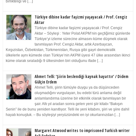
birlikteliği ve […]
Türkiye dibine kadar faşizmi yaşayacak / Prof. Cengiz
Aktar
Türkiye dibine kadar faşizmi yaşayacak / Prof. Cengiz
Aktar – Söyleşi : Yeter Polat AKPM’nin geçtiğimiz günlerde
Türkiye’yi izleme sürecine almasını küme düşmek olarak
tanımlayan Prof. Cengiz Aktar, artık Azerbaycan,
Kırgızistan, Özbekistan, Türkmenistan, Rusya gibi gayri demokratik
ülkelerle aynı kümede olan Türkiye’nin AKPM üyesi 47 ülke arasından ikinci
küme olarak sıraladığı 9 ülkesinden biri olduğunu ifade […]
Ahmet Telli: ‘Şiirin beslendiği kaynak hayattır’ / Didem
Gülçin Erdem
Ahmet Telli, şiirin tümüyle duygu ya da düşünceden
oluşmadığını vurgulayan, bu edebi türü anlama değil
anlamlandırma üzerine bir etkinlik olarak tanımlayan bir
şair. Altı yıl aradan sonra gelen yeni şiir kitabı “Bakışın
Senin” ile de bunu yeniden kanıtlıyor. Telli ile yeni kitabını, şiiri ve şiire dahil
hayatı konuştuk. – Bu söyleşiyi yeryüzündeki en iyi okurlarınızdan […]
Margaret Atwood writes to imprisoned Turkish writer