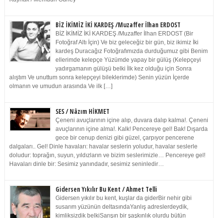
BİZ İKİMİZ İKİ KARDEŞ /Muzaffer İlhan ERDOST
BİZ İKİMİZ İKİ KARDEŞ /Muzaffer İlhan ERDOST (Bir
Fotoğraf Altı İçin) Ve biz geleceğiz bir gün, biz ikimiz İki
kardeş Duracağız Fotoğrafımızda durduğumuz gibi Benim
ellerimde kelepçe Yüzümde yapay bir gülüş (Kelepçeyi
yadırgamanın gülüşü belki İlk kez olduğu için Sonra
alıştım Ve unuttum sonra kelepçeyi bileklerimde) Senin yüzün İçerde
olmanın ve umudun arasında Ve ilk […]
SES / Nâzım HİKMET
Çeneni avuçlarının içine alıp, duvara dalıp kalma!. Çeneni
avuçlarının içine alma!. Kalk! Pencereye gel! Bak! Dışarda
gece bir cenup denizi gibi güzel, çarpıyor pencerene
dalgaları.. Gel! Dinle havaları: havalar seslerin yoludur, havalar seslerle
doludur: toprağın, suyun, yıldızların ve bizim seslerimizle… Pencereye gel!
Havaları dinle bir: Sesimiz yanındadır, sesimiz seninledir…
Gidersen Yıkılır Bu Kent / Ahmet Telli
Gidersen yıkılır bu kent, kuşlar da giderBir nehir gibi
susarım yüzünün deltasındaYanlış adreslerdeydik,
kimliksizdik belkiSarışın bir şaşkınlık olurdu bütün