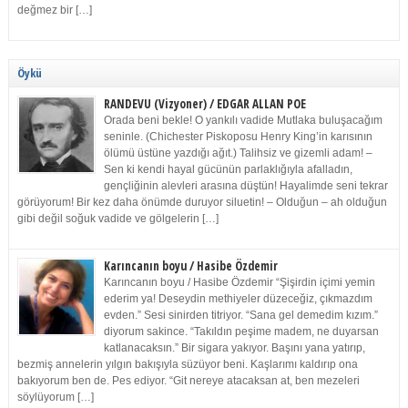
değmez bir […]
Öykü
RANDEVU (Vizyoner) / EDGAR ALLAN POE
Orada beni bekle! O yankılı vadide Mutlaka buluşacağım
seninle. (Chichester Piskoposu Henry King’in karısının
ölümü üstüne yazdığı ağıt.) Talihsiz ve gizemli adam! –
Sen ki kendi hayal gücünün parlaklığıyla afalladın,
gençliğinin alevleri arasına düştün! Hayalimde seni tekrar
görüyorum! Bir kez daha önümde duruyor siluetin! – Olduğun – ah olduğun
gibi değil soğuk vadide ve gölgelerin […]
Karıncanın boyu / Hasibe Özdemir
Karıncanın boyu / Hasibe Özdemir “Şişirdin içimi yemin
ederim ya! Deseydin methiyeler düzeceğiz, çıkmazdım
evden.” Sesi sinirden titriyor. “Sana gel demedim kızım.”
diyorum sakince. “Takıldın peşime madem, ne duyarsan
katlanacaksın.” Bir sigara yakıyor. Başını yana yatırıp,
bezmiş annelerin yılgın bakışıyla süzüyor beni. Kaşlarımı kaldırıp ona
bakıyorum ben de. Pes ediyor. “Git nereye atacaksan at, ben mezeleri
söylüyorum […]