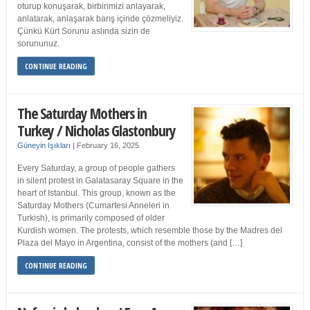
oturup konuşarak, birbirimizi anlayarak,
anlatarak, anlaşarak barış içinde çözmeliyiz.
Çünkü Kürt Sorunu aslında sizin de
sorununuz.
CONTINUE READING
The Saturday Mothers in
Turkey / Nicholas Glastonbury
Güneyin Işıkları
|
February 16, 2025
Every Saturday, a group of people gathers
in silent protest in Galatasaray Square in the
heart of Istanbul. This group, known as the
Saturday Mothers (Cumartesi Anneleri in
Turkish), is primarily composed of older
Kurdish women. The protests, which resemble those by the Madres del
Plaza del Mayo in Argentina, consist of the mothers (and […]
CONTINUE READING