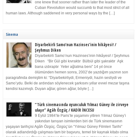
one knew that sooner rather than later the leader of the
Cuban Revolution would succumb to that most strict of all
human laws. Although saddened in very personal ways by the […]
Sinema
Diyarbekirli Samo’nun Hazinses’inin hikâyesi! /
Şeyhmus Diken
Diyarbekirli Samo’nun Hazinses’inin hikâyesi! / Şeyhmus
Diken “Bir Gül gibi kıvraktır Bülbül gibi şakraktır Aşk
bana ızdıraptır Yeter ağlatma beni” 14 yıl önce
ölümünden hemen sonra, 2002’de yazdığım yazının son
paragrafında demiştim ki: “Diyarbekirliydi, Ermeniydi, hazin sesliydi ve
Samo’ydu. Belki de ardından söylenecek şarkısını yıllar evvel mezar taşına
kendisi kazımıştı. Duyan ağlar, gören ağlar, böyle […]
“Türk sinemasında oyunculuk Yılmaz Güney ile zirveye
ulaşır” Agâh Özgüç / KADİR İNCESU
9 Eylül 1984’te Paris’te yaşamını yitiren Yılmaz Güney’i
yakından tanıyan isimlerden biri de Türk sinemasının
yaşayan tarihçisi Agâh Özgüç. Özgüç’ün “Yılmaz Güney Filmleri Tarihi”
olarak adlandırdığı çalışması tam bir başvuru, temel bir kaynak kitabı olma