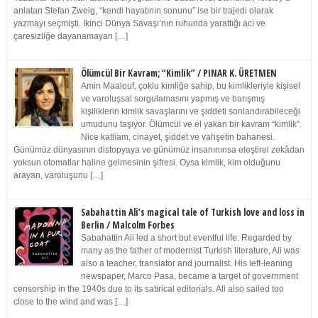
anlatan Stefan Zweig, “kendi hayatının sonunu” ise bir trajedi olarak
yazmayı seçmişti. İkinci Dünya Savaşı’nın ruhunda yarattığı acı ve
çaresizliğe dayanamayan […]
Ölümcül Bir Kavram; “Kimlik” / PINAR K. ÜRETMEN
Amin Maalouf, çoklu kimliğe sahip, bu kimlikleriyle kişisel
ve varoluşsal sorgulamasını yapmış ve barışmış
kişiliklerin kimlik savaşlarını ve şiddeti sonlandırabileceği
umudunu taşıyor. Ölümcül ve el yakan bir kavram “kimlik”.
Nice katliam, cinayet, şiddet ve vahşetin bahanesi.
Günümüz dünyasının distopyaya ve günümüz insanınınsa eleştirel zekâdan
yoksun otomatlar haline gelmesinin şifresi. Oysa kimlik, kim olduğunu
arayan, varoluşunu […]
Sabahattin Ali’s magical tale of Turkish love and loss in
Berlin / Malcolm Forbes
Sabahattin Ali led a short but eventful life. Regarded by
many as the father of modernist Turkish literature, Ali was
also a teacher, translator and journalist. His left-leaning
newspaper, Marco Pasa, became a target of government
censorship in the 1940s due to its satirical editorials. Ali also sailed too
close to the wind and was […]