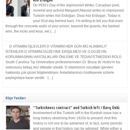
Asli Erdoğan
On PEN’s Day of the Imprisoned Writer, Canadian poet,
novelist and activist Margaret Atwood writes to imprisoned
Turkish writer Asli Erdoğan. Dear Asli Erdogan, Today is
your 91st day behind bars. I’m writing to tell you that even
through the concrete walls of your prison, beyond the guards, the barbed
wire, the locks and keys, we […]
D VİTAMİNİ İŞLEVLERİ D VİTAMİNİ HER GÜN MÜ ALINMALI?
İSTENİLEN D VİTAMİNİ DÜZEYİNE ERİŞİLMESİ VE O DÜZEYİN
KORUNMASININ HASTALIKLARI ÖNLEME VE TEDAVİ ETMEDEKİ ROLÜ
South Carolina Tıp Üniversitesi profesörlerinden Dr. Bruce W. Hollis’in bu
videosunu birkaç kez dikkatle izledik. D vitamininin vücuttaki işlevleri
hakkında çok güzel bilgilendiriyor. Anladıklarımızı özetleyerek sizlerle
paylaşmaya karar verdik. […]
Köşe Yazıları
“Turkishness contract” and Turkish left / Barış Ünlü
Involvement of the Turkish left in the Kurdish issue has a
long history stretching from 1920s to present. And this
history is not one to be ashamed of. In fact, some periods
and people in that history can be admired. While either a