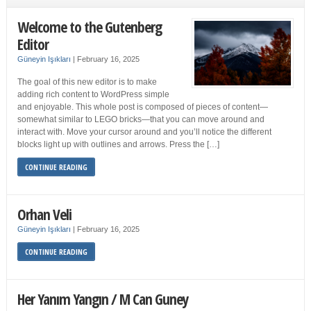
Welcome to the Gutenberg
Editor
Güneyin Işıkları
|
February 16, 2025
The goal of this new editor is to make
adding rich content to WordPress simple
and enjoyable. This whole post is composed of pieces of content—
somewhat similar to LEGO bricks—that you can move around and
interact with. Move your cursor around and you’ll notice the different
blocks light up with outlines and arrows. Press the […]
CONTINUE READING
Orhan Veli
Güneyin Işıkları
|
February 16, 2025
CONTINUE READING
Her Yanım Yangın / M Can Guney