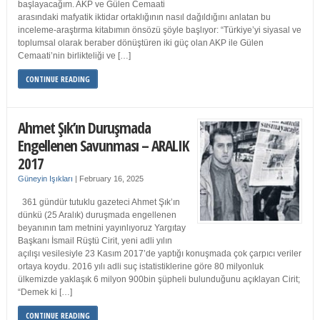
başlayacağım. AKP ve Gülen Cemaati
arasındaki mafyatik iktidar ortaklığının nasıl dağıldığını anlatan bu
inceleme-araştırma kitabımın önsözü şöyle başlıyor: “Türkiye’yi siyasal ve
toplumsal olarak beraber dönüştüren iki güç olan AKP ile Gülen
Cemaati’nin birlikteliği ve […]
CONTINUE READING
Ahmet Şık’ın Duruşmada
Engellenen Savunması – ARALIK
2017
Güneyin Işıkları
|
February 16, 2025
361 gündür tutuklu gazeteci Ahmet Şık’ın
dünkü (25 Aralık) duruşmada engellenen
beyanının tam metnini yayınlıyoruz Yargıtay
Başkanı İsmail Rüştü Cirit, yeni adli yılın
açılışı vesilesiyle 23 Kasım 2017’de yaptığı konuşmada çok çarpıcı veriler
ortaya koydu. 2016 yılı adli suç istatistiklerine göre 80 milyonluk
ülkemizde yaklaşık 6 milyon 900bin şüpheli bulunduğunu açıklayan Cirit;
“Demek ki […]
CONTINUE READING