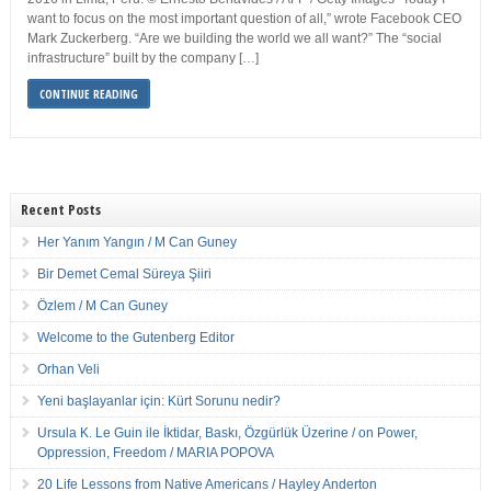
want to focus on the most important question of all,” wrote Facebook CEO
Mark Zuckerberg. “Are we building the world we all want?” The “social
infrastructure” built by the company […]
CONTINUE READING
Recent Posts
Her Yanım Yangın / M Can Guney
Bir Demet Cemal Süreya Şiiri
Özlem / M Can Guney
Welcome to the Gutenberg Editor
Orhan Veli
Yeni başlayanlar için: Kürt Sorunu nedir?
Ursula K. Le Guin ile İktidar, Baskı, Özgürlük Üzerine / on Power,
Oppression, Freedom / MARIA POPOVA
20 Life Lessons from Native Americans / Hayley Anderton