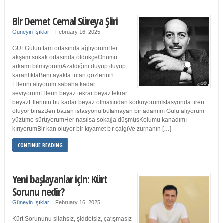
Bir Demet Cemal Süreya Şiiri
Güneyin Işıkları
|
February 16, 2025
GÜLGülün tam ortasında ağlıyorumHer
akşam sokak ortasında öldükçeÖnümü
arkamı bilmiyorumAzaldığını duyup duyup
karanlıktaBeni ayakta tutan gözlerinin
Ellerini alıyorum sabaha kadar
seviyorumEllerin beyaz tekrar beyaz tekrar
beyazEllerinin bu kadar beyaz olmasından korkuyorumİstasyonda tiren
oluyor birazBen bazan istasyonu bulamayan bir adamım Gülü alıyorum
yüzüme sürüyorumHer nasılsa sokağa düşmüşKolumu kanadımı
kırıyorumBir kan oluyor bir kıyamet bir çalgıVe zurnanın […]
CONTINUE READING
Yeni başlayanlar için: Kürt
Sorunu nedir?
Güneyin Işıkları
|
February 16, 2025
Kürt Sorununu silahsız, şiddetsiz, çatışmasız