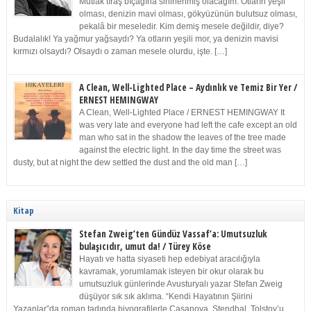
Mutlak tıraş bıçağına sinirlenmiş olacağım. Otların yeşil
olması, denizin mavi olması, gökyüzünün bulutsuz olması,
pekalâ bir meseledir. Kim demiş mesele değildir, diye?
Budalalık! Ya yağmur yağsaydı? Ya otların yeşili mor, ya denizin mavisi
kırmızı olsaydı? Olsaydı o zaman mesele olurdu, işte. […]
A Clean, Well-Lighted Place – Aydınlık ve Temiz Bir Yer /
ERNEST HEMINGWAY
A Clean, Well-Lighted Place / ERNEST HEMINGWAY It
was very late and everyone had left the cafe except an old
man who sat in the shadow the leaves of the tree made
against the electric light. In the day time the street was
dusty, but at night the dew settled the dust and the old man […]
Kitap
Stefan Zweig’ten Gündüz Vassaf’a: Umutsuzluk
bulaşıcıdır, umut da! / Türey Köse
Hayatı ve hatta siyaseti hep edebiyat aracılığıyla
kavramak, yorumlamak isteyen bir okur olarak bu
umutsuzluk günlerinde Avusturyalı yazar Stefan Zweig
düşüyor sık sık aklıma. “Kendi Hayatının Şiirini
Yazanlar”da roman tadında biyografilerle Casanova, Stendhal, Tolstoy’u