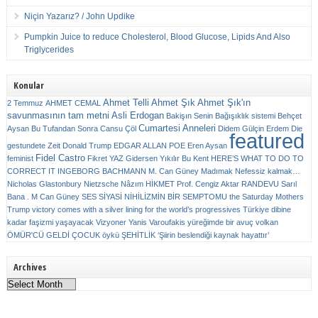
Niçin Yazarız? / John Updike
Pumpkin Juice to reduce Cholesterol, Blood Glucose, Lipids And Also
Triglycerides
Konular
Ahmet Telli
Ahmet Şık
Ahmet Şık'ın
2 Temmuz
AHMET CEMAL
savunmasının tam metni
Asli Erdogan
Bakişın Senin
Bağışıklık sistemi
Behçet
Cumartesi Anneleri
Aysan
Bu Tufandan Sonra
Cansu Çöl
Didem Gülçin Erdem
Die
featured
gestundete Zeit
Donald Trump
EDGAR ALLAN POE
Eren Aysan
Fidel Castro
feminist
Fikret YAZ
Gidersen Yıkılır Bu Kent
HERE’S WHAT TO DO TO
CORRECT IT
INGEBORG BACHMANN
M. Can Güney
Madımak
Nefessiz kalmak…
Nicholas Glastonbury
Nietzsche
Nâzım HİKMET
Prof. Cengiz Aktar
RANDEVU
Sarıl
Bana . M Can Güney
SES
SİYASİ NİHİLİZMİN BİR SEMPTOMU
the Saturday Mothers
Trump victory comes with a silver lining for the world’s progressives
Türkiye dibine
kadar faşizmi yaşayacak
Vizyoner
Yanis Varoufakis
yüreğimde bir avuç volkan
ÖMÜR'CÜ GELDİ ÇOCUK
öykü
ŞEHİTLİK
‘Şiirin beslendiği kaynak hayattır’
Archives
Archives