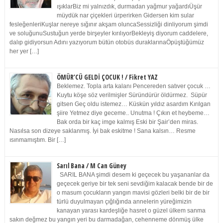
ışıklarBiz mi yalnızdık, durmadan yağmur yağardıÜşür
müydük nar çiçekleri ürperirken Gidersen kim sular
fesleğenleriKuşlar nereye sığınır akşam oluncaSessizliği dinliyorum şimdi
ve soluğunuSustuğun yerde birşeyler kırılıyorBekleyiş diyorum caddelere,
dalıp gidiyorsun Adını yazıyorum bütün otobüs duraklarınaÖpüştüğümüz
her yer […]
ÖMÜR’CÜ GELDİ ÇOCUK ! / Fikret YAZ
Beklemez. Topla arta kalanı Pencereden satıver çocuk …
Kuytu köşe söz verilmişler Süründürür öldürmez. Süpür
gitsen Geç oldu istemez… Küskün yıldız asardım Kırılgan
şiire Yetmez diye geceme.. Unutma ! Çıkın et heybeme…
Bak orda bir kaç imge kalmış Eski bir Şair’den miras.
Nasılsa son dizeye saklanmış. İyi bak eskitme ! Sana kalsın… Resme
ısınmamıştım. Bir […]
Sarıl Bana / M Can Güney
SARIL BANA şimdi desem ki geçecek bu yaşananlar da
geçecek geriye bir tek seni sevdiğim kalacak bende bir de
o masum çocukların yangın mavisi gözleri belki bir de bir
türlü duyulmayan çığlığında annelerin yüreğimizin
kanayan yarası kardeşliğe hasret o güzel ülkem sanma
sakın değmez bu yangın yeri bu darmadağan, cehenneme dönmüş ülke