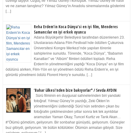
özelliği taşıyor. Özgüç ile Yılmaz Güney’i konuştuk. Yılmaz Güney ile nasıl
ve ne zaman tanıştınız? Yılmaz Güney’in Anadolu sinemalarında gösterimi
[…]
Reha Erdem’in Koca Dünya’si en iyi film, Menderes
Samancılar en iyi erkek oyuncu
Adana Büyükşehir Belediyesi tarafından düzenlenen 23.
Uluslararası Adana Film Festivali’nde ödüllen Çukurova
Üniversitesi Kongre Merkezi’nde yapılan törenle
sahiplerine sunuldu. Törende, “Koca Dünya”, “Babamın
Kanatları” ve “Albüm” filmleri ödülleri topladı. Reha
Erdem’in yönetmenliğini yaptığı “Koca Dünya” en iyi film
ödülünü alırken, Film-Yön en iyi yönetmen ödülü Reha Erdem’e, en iyi
görüntü yönetmeni ödülü Florent Herry’e sunuldu. […]
‘Bahar ülkesi’nden bize bakıyorlar* / Sevda AYDIN
Sürü filminin en duygusal sahnelerinden biri yandaki
fotoğraf. Yılmaz Güney’in yazdığı, Zeki Ökten’in
yönetmenliğini üstlendiği Sürü’nün setinden çıkan bu
fotoğrafın çekilmesinden yıllar sonra tek tek ayrıldılar
aramızdan Yaman Okay, Tuncel Kurtiz ve Tarık Akan…
#”Ölümü gömdüm, geliyorum. Bir sonbahar günüydü, geliyorum. Güneşler
buz gibiydi, geliyorum. Ve bütün kötülükler. Ölümün armaları gibiydi. Size