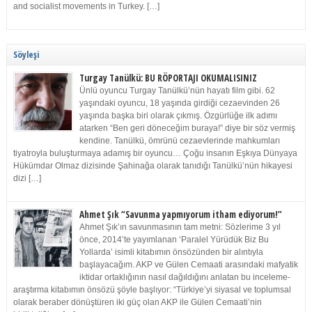
and socialist movements in Turkey. […]
Söyleşi
Turgay Tanülkü: BU RÖPORTAJI OKUMALISINIZ
Ünlü oyuncu Turgay Tanülkü’nün hayatı film gibi. 62
yaşındaki oyuncu, 18 yaşında girdiği cezaevinden 26
yaşında başka biri olarak çıkmış. Özgürlüğe ilk adımı
atarken “Ben geri döneceğim buraya!” diye bir söz vermiş
kendine. Tanülkü, ömrünü cezaevlerinde mahkumları
tiyatroyla buluşturmaya adamış bir oyuncu… Çoğu insanın Eşkıya Dünyaya
Hükümdar Olmaz dizisinde Şahinağa olarak tanıdığı Tanülkü’nün hikayesi
dizi […]
Ahmet Şık “Savunma yapmıyorum itham ediyorum!”
Ahmet Şık’ın savunmasının tam metni: Sözlerime 3 yıl
önce, 2014’te yayımlanan ‘Paralel Yürüdük Biz Bu
Yollarda’ isimli kitabımın önsözünden bir alıntıyla
başlayacağım. AKP ve Gülen Cemaati arasındaki mafyatik
iktidar ortaklığının nasıl dağıldığını anlatan bu inceleme-
araştırma kitabımın önsözü şöyle başlıyor: “Türkiye’yi siyasal ve toplumsal
olarak beraber dönüştüren iki güç olan AKP ile Gülen Cemaati’nin