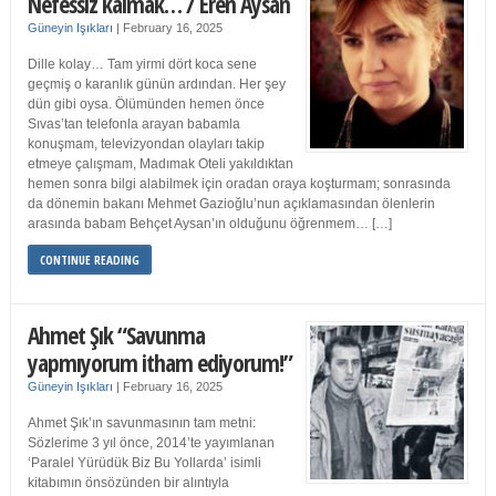
Nefessiz kalmak… / Eren Aysan
Güneyin Işıkları
|
February 16, 2025
Dille kolay… Tam yirmi dört koca sene
geçmiş o karanlık günün ardından. Her şey
dün gibi oysa. Ölümünden hemen önce
Sıvas’tan telefonla arayan babamla
konuşmam, televizyondan olayları takip
etmeye çalışmam, Madımak Oteli yakıldıktan
hemen sonra bilgi alabilmek için oradan oraya koşturmam; sonrasında
da dönemin bakanı Mehmet Gazioğlu’nun açıklamasından ölenlerin
arasında babam Behçet Aysan’ın olduğunu öğrenmem… […]
CONTINUE READING
Ahmet Şık “Savunma
yapmıyorum itham ediyorum!”
Güneyin Işıkları
|
February 16, 2025
Ahmet Şık’ın savunmasının tam metni:
Sözlerime 3 yıl önce, 2014’te yayımlanan
‘Paralel Yürüdük Biz Bu Yollarda’ isimli
kitabımın önsözünden bir alıntıyla