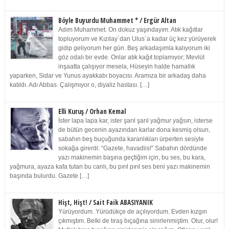
Böyle Buyurdu Muhammet * / Ergür Altan
Adım Muhammet. On dokuz yaşındayım. Atık kağıtlar
topluyorum ve Kızılay`dan Ulus`a kadar üç kez yürüyerek
gidip geliyorum her gün. Beş arkadaşımla kalıyorum iki
göz odalı bir evde. Onlar atık kağıt toplamıyor; Mevlüt
inşaatta çalışıyor mesela, Hüseyin halde hamallık
yaparken, Sidar ve Yunus ayakkabı boyacısı. Aramıza bir arkadaş daha
katıldı. Adı Abbas. Çalışmıyor o, diyaliz hastası. […]
Elli Kuruş / Orhan Kemal
İster lapa lapa kar, ister şarıl şarıl yağmur yağsın, isterse
de bütün gecenin ayazından karlar dona kesmiş olsun,
sabahın beş buçuğunda karanlıkları ürperten sesiyle
sokağa girerdi: “Gazete, havadiis!” Sabahın dördünde
yazı makinemin başına geçtiğim için, bu ses, bu kara,
yağmura, ayaza kafa tutan bu canlı, bu pırıl pırıl ses beni yazı makinemin
başında bulurdu. Gazete […]
Hişt, Hişt! / Sait Faik ABASIYANIK
Yürüyordum. Yürüdükçe de açılıyordum. Evden kızgın
çıkmıştım. Belki de tıraş bıçağına sinirlenmiştim. Olur, olur!