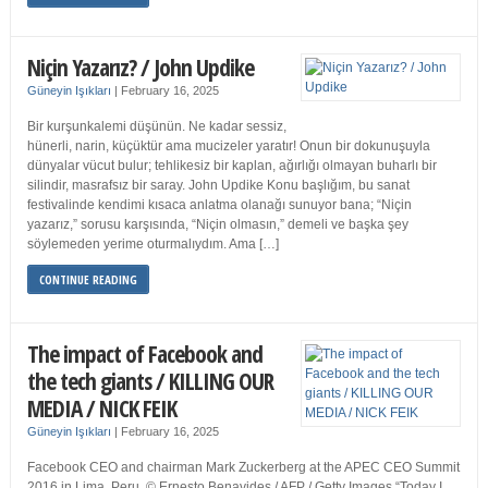
Niçin Yazarız? / John Updike
Güneyin Işıkları
|
February 16, 2025
Bir kurşunkalemi düşünün. Ne kadar sessiz,
hünerli, narin, küçüktür ama mucizeler yaratır! Onun bir dokunuşuyla
dünyalar vücut bulur; tehlikesiz bir kaplan, ağırlığı olmayan buharlı bir
silindir, masrafsız bir saray. John Updike Konu başlığım, bu sanat
festivalinde kendimi kısaca anlatma olanağı sunuyor bana; “Niçin
yazarız,” sorusu karşısında, “Niçin olmasın,” demeli ve başka şey
söylemeden yerime oturmalıydım. Ama […]
CONTINUE READING
The impact of Facebook and
the tech giants / KILLING OUR
MEDIA / NICK FEIK
Güneyin Işıkları
|
February 16, 2025
Facebook CEO and chairman Mark Zuckerberg at the APEC CEO Summit
2016 in Lima, Peru. © Ernesto Benavides / AFP / Getty Images “Today I