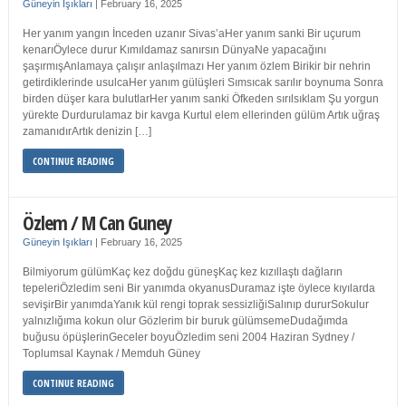
Güneyin Işıkları
|
February 16, 2025
Her yanım yangın İnceden uzanır Sivas’aHer yanım sanki Bir uçurum
kenarıÖylece durur Kımıldamaz sanırsın DünyaNe yapacağını
şaşırmışAnlamaya çalışır anlaşılmazı Her yanım özlem Birikir bir nehrin
getirdiklerinde usulcaHer yanım gülüşleri Sımsıcak sarılır boynuma Sonra
birden düşer kara bulutlarHer yanım sanki Öfkeden sırılsıklam Şu yorgun
yürekte Durdurulamaz bir kavga Kurtul elem ellerinden gülüm Artık uğraş
zamanıdırArtık denizin […]
CONTINUE READING
Özlem / M Can Guney
Güneyin Işıkları
|
February 16, 2025
Bilmiyorum gülümKaç kez doğdu güneşKaç kez kızıllaştı dağların
tepeleriÖzledim seni Bir yanımda okyanusDuramaz işte öylece kıyılarda
sevişirBir yanımdaYanık kül rengi toprak sessizliğiSalınıp dururSokulur
yalnızlığıma kokun olur Gözlerim bir buruk gülümsemeDudağımda
buğusu öpüşlerinGeceler boyuÖzledim seni 2004 Haziran Sydney /
Toplumsal Kaynak / Memduh Güney
CONTINUE READING