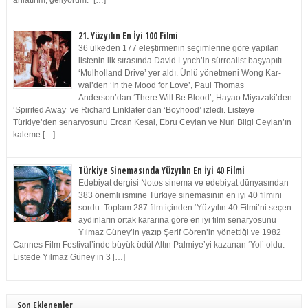
anlatırım, geliyorum.” […]
21. Yüzyılın En İyi 100 Filmi
36 ülkeden 177 eleştirmenin seçimlerine göre yapılan
listenin ilk sırasında David Lynch’in sürrealist başyapıtı
‘Mulholland Drive’ yer aldı. Ünlü yönetmeni Wong Kar-
wai’den ‘In the Mood for Love’, Paul Thomas
Anderson’dan ‘There Will Be Blood’, Hayao Miyazaki’den
‘Spirited Away’ ve Richard Linklater’dan ‘Boyhood’ izledi. Listeye
Türkiye’den senaryosunu Ercan Kesal, Ebru Ceylan ve Nuri Bilgi Ceylan’ın
kaleme […]
Türkiye Sinemasında Yüzyılın En İyi 40 Filmi
Edebiyat dergisi Notos sinema ve edebiyat dünyasından
383 önemli ismine Türkiye sinemasının en iyi 40 filmini
sordu. Toplam 287 film içinden ‘Yüzyılın 40 Filmi’ni seçen
aydınların ortak kararına göre en iyi film senaryosunu
Yılmaz Güney’in yazıp Şerif Gören’in yönettiği ve 1982
Cannes Film Festival’inde büyük ödül Altın Palmiye’yi kazanan ‘Yol’ oldu.
Listede Yılmaz Güney’in 3 […]
Son Eklenenler