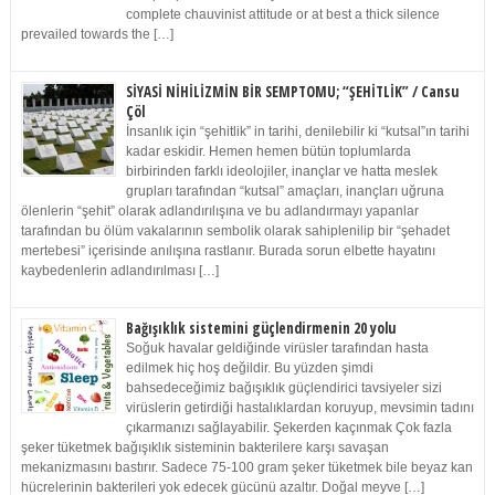
complete chauvinist attitude or at best a thick silence
prevailed towards the […]
SİYASİ NİHİLİZMİN BİR SEMPTOMU; “ŞEHİTLİK” / Cansu
Çöl
İnsanlık için “şehitlik” in tarihi, denilebilir ki “kutsal”ın tarihi
kadar eskidir. Hemen hemen bütün toplumlarda
birbirinden farklı ideolojiler, inançlar ve hatta meslek
grupları tarafından “kutsal” amaçları, inançları uğruna
ölenlerin “şehit” olarak adlandırılışına ve bu adlandırmayı yapanlar
tarafından bu ölüm vakalarının sembolik olarak sahiplenilip bir “şehadet
mertebesi” içerisinde anılışına rastlanır. Burada sorun elbette hayatını
kaybedenlerin adlandırılması […]
Bağışıklık sistemini güçlendirmenin 20 yolu
Soğuk havalar geldiğinde virüsler tarafından hasta
edilmek hiç hoş değildir. Bu yüzden şimdi
bahsedeceğimiz bağışıklık güçlendirici tavsiyeler sizi
virüslerin getirdiği hastalıklardan koruyup, mevsimin tadını
çıkarmanızı sağlayabilir. Şekerden kaçınmak Çok fazla
şeker tüketmek bağışıklık sisteminin bakterilere karşı savaşan
mekanizmasını bastırır. Sadece 75-100 gram şeker tüketmek bile beyaz kan
hücrelerinin bakterileri yok edecek gücünü azaltır. Doğal meyve […]