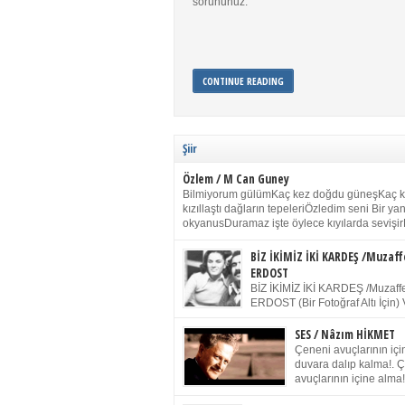
sorununuz.
CONTINUE READING
Şiir
Özlem / M Can Guney
Bilmiyorum gülümKaç kez doğdu güneşKaç 
kızıllaştı dağların tepeleriÖzledim seni Bir y
okyanusDuramaz işte öylece kıyılarda sevişir
yanımdaYanık kül rengi toprak sessizliğiSalın
dururSokulur yalnızlığıma kokun olur Gözleri
BİZ İKİMİZ İKİ KARDEŞ /Muzaff
buruk gülümsemeDudağımda buğusu
ERDOST
öpüşlerinGeceler boyuÖzledim seni 2004 Ha
BİZ İKİMİZ İKİ KARDEŞ /Muzaffe
Sydney / Toplumsal Kaynak / Memduh Güney
ERDOST (Bir Fotoğraf Altı İçin) 
geleceğiz bir gün, biz ikimiz İki
Duracağız Fotoğrafımızda durduğumuz gibi 
SES / Nâzım HİKMET
ellerimde kelepçe Yüzümde yapay bir gülüş
Çeneni avuçlarının için
(Kelepçeyi yadırgamanın gülüşü belki İlk kez
duvara dalıp kalma!. 
için Sonra alıştım Ve unuttum sonra kelepçeyi
avuçlarının içine alma!
bileklerimde) Senin yüzün İçerde olmanın ve
Pencereye gel! Bak! D
umudun arasında Ve ilk […]