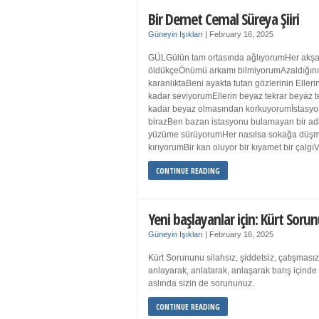
Bir Demet Cemal Süreya Şiiri
Güneyin Işıkları
|
February 16, 2025
GÜLGülün tam ortasında ağlıyorumHer akşa
öldükçeÖnümü arkamı bilmiyorumAzaldığın
karanlıktaBeni ayakta tutan gözlerinin Eller
kadar seviyorumEllerin beyaz tekrar beyaz t
kadar beyaz olmasından korkuyorumİstasyon
birazBen bazan istasyonu bulamayan bir a
yüzüme sürüyorumHer nasılsa sokağa düş
kırıyorumBir kan oluyor bir kıyamet bir çalgı
CONTINUE READING
Yeni başlayanlar için: Kürt Sorun
Güneyin Işıkları
|
February 16, 2025
Kürt Sorununu silahsız, şiddetsiz, çatışmasız
anlayarak, anlatarak, anlaşarak barış içind
aslında sizin de sorununuz.
CONTINUE READING