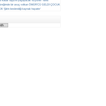
ne kadar faşizmi yaşayacak
Vizyoner
Yanis
üreğimde bir avuç volkan
ÖMÜR'CÜ GELDİ ÇOCUK
LİK
‘Şiirin beslendiği kaynak hayattır’