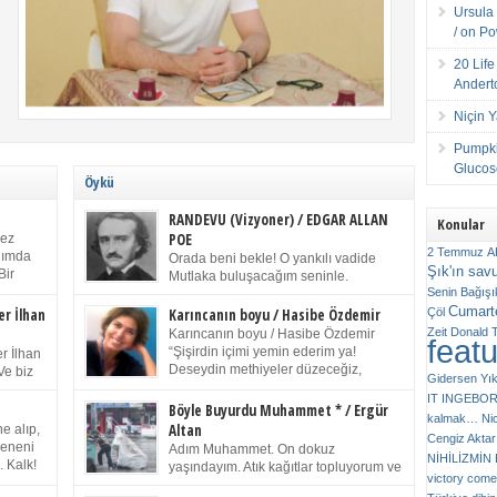
Ursula 
/ on P
20 Lif
Andert
Niçin 
Pumpki
Glucose
Öykü
RANDEVU (Vizyoner) / EDGAR ALLAN
Konular
POE
kez
2 Temmuz
A
anımda
Orada beni bekle! O yankılı vadide
Şık'ın sav
Bir
Mutlaka buluşacağım seninle.
ıp
Senin
Bağışı
(Chichester Piskoposu Henry King’in
m bir
Cumarte
karısının ölümü üstüne yazdığı ağıt.) Talihsiz ve
Çöl
er İlhan
Karıncanın boyu / Hasibe Özdemir
gizemli adam! – Sen ki kendi hayal gücünün
Zeit
Donald 
Karıncanın boyu / Hasibe Özdemir
feat
ziran
parlaklığıyla afalladın, gençliğinin alevleri arasına
“Şişirdin içimi yemin ederim ya!
r İlhan
düştün! Hayalimde seni tekrar görüyorum! Bir kez
Deseydin methiyeler düzeceğiz,
Ve biz
Gidersen Yık
daha önümde duruyor siluetin! – Olduğun – ah
çıkmazdım evden.” Sesi sinirden
 kardeş
IT
INGEBO
olduğun gibi değil soğuk vadide ve gölgelerin […]
titriyor. “Sana gel demedim kızım.” diyorum sakince.
Benim
Böyle Buyurdu Muhammet * / Ergür
kalmak…
Ni
“Takıldın peşime madem, ne duyarsan
Altan
e alıp,
Cengiz Aktar
katlanacaksın.” Bir sigara yakıyor. Başını yana yatırıp,
 olduğu
Çeneni
Adım Muhammet. On dokuz
bezmiş annelerin yılgın bakışıyla süzüyor beni.
NİHİLİZMİ
. Kalk!
yaşındayım. Atık kağıtlar topluyorum ve
Kaşlarımı kaldırıp ona bakıyorum ben de. Pes ediyor.
victory comes
ışarda
Kızılay`dan Ulus`a kadar üç kez
“Git nereye atacaksan at, ben mezeleri söylüyorum