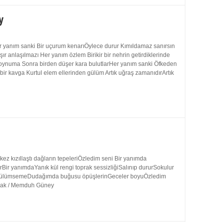
y
 yanım sanki Bir uçurum kenarıÖylece durur Kımıldamaz sanırsın
 anlaşılmazı Her yanım özlem Birikir bir nehrin getirdiklerinde
 boynuma Sonra birden düşer kara bulutlarHer yanım sanki Öfkeden
bir kavga Kurtul elem ellerinden gülüm Artık uğraş zamanıdırArtık
 kızıllaştı dağların tepeleriÖzledim seni Bir yanımda
rBir yanımdaYanık kül rengi toprak sessizliğiSalınıp dururSokulur
uk gülümsemeDudağımda buğusu öpüşlerinGeceler boyuÖzledim
ynak / Memduh Güney