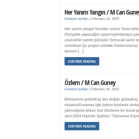
Her Yanım Yangın / M Can Gune
Güneyin Işıkları
|
February 16, 2025
Her yanım yangın İnceden uzanır Sivas’aHer
DünyaNe yapacağını şaşırmışAnlamaya çalışır
usulcaHer yanım gülüşleri Sımsıcak sarılır
sırılsıklam Şu yorgun yürekte Durdurulamaz 
denizin […]
CONTINUE READING
Özlem / M Can Guney
Güneyin Işıkları
|
February 16, 2025
Bilmiyorum gülümKaç kez doğdu güneşKaç kez
okyanusDuramaz işte öylece kıyılarda sevişi
yalnızlığıma kokun olur Gözlerim bir bur
seni 2004 Haziran Sydney / Toplumsal Ka
CONTINUE READING