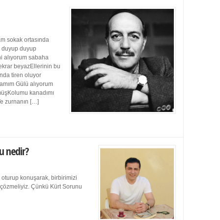
m sokak ortasında
ı duyup duyup
ini alıyorum sabaha
ekrar beyazEllerinin bu
da tiren oluyor
damım Gülü alıyorum
müşKolumu kanadımı
Ve zurnanın […]
u nedir?
 oturup konuşarak, birbirimizi
e çözmeliyiz. Çünkü Kürt Sorunu