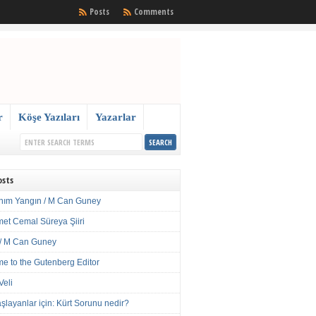
Posts
Comments
r
Köşe Yazıları
Yazarlar
osts
nım Yangın / M Can Guney
met Cemal Süreya Şiiri
/ M Can Guney
e to the Gutenberg Editor
Veli
şlayanlar için: Kürt Sorunu nedir?