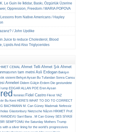
K. Le Guin ile İktidar, Baskı, Özgürlük Üzerine
ower, Oppression, Freedom / MARIA POPOVA
e Lessons from Native Americans / Hayley
on
Yazarız? / John Updike
n Juice to reduce Cholesterol, Blood
, Lipids And Also Triglycerides
Ahmet Telli
Ahmet Şık
Ahmet
HMET CEMAL
unmasının tam metni
Asli Erdogan
Bakişın
klık sistemi
Behçet Aysan
Bu Tufandan Sonra
Cansu
si Anneleri
Didem Gülçin Erdem
Die gestundete
Trump
EDGAR ALLAN POE
Eren Aysan
ured
Fidel Castro
feminist
Fikret YAZ
ılır Bu Kent
HERE’S WHAT TO DO TO CORRECT
RG BACHMANN
M. Can Güney
Madımak
Nefessiz
cholas Glastonbury
Nietzsche
Nâzım HİKMET
Prof.
RANDEVU
Sarıl Bana . M Can Güney
SES
SİYASİ
N BİR SEMPTOMU
the Saturday Mothers
Trump
 with a silver lining for the world’s progressives