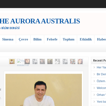
 / THE AURORA AUSTRALIS
e BİLİM DERGİSİ
Sinema
Çevre
Bilim
Felsefe
Toplum
Etkinlik
Habe
Recent P
Her Ya
Bir De
Özlem 
Welcom
z
Orhan 
.
Yeni ba