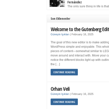
to solution may well be to get more sleep but 
Fernández
you get your 8 hours a night and still feel fati
The only sure thing in life is tha
when your […]
must die. Having seen the occa
images of the frail Fidel Castro at 90, one kne
sooner rather than later the leader of the Cu
Son Eklenenler
Revolution would succumb to that most strict o
human laws. Although saddened in very pers
Welcome to the Gutenberg Edi
ways by the […]
Güneyin Işıkları
|
February 16, 2025
The goal of this new editor is to make adding
WordPress simple and enjoyable. This whol
pieces of content—somewhat similar to LEG
move around and interact with. Move your cu
notice the different blocks light up with outl
the […]
CONTINUE READING
Orhan Veli
Güneyin Işıkları
|
February 16, 2025
CONTINUE READING