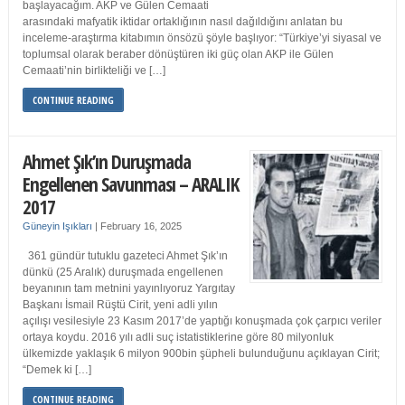
başlayacağım. AKP ve Gülen Cemaati
arasındaki mafyatik iktidar ortaklığının nasıl dağıldığını anlatan bu
inceleme-araştırma kitabımın önsözü şöyle başlıyor: “Türkiye’yi siyasal ve
toplumsal olarak beraber dönüştüren iki güç olan AKP ile Gülen
Cemaati’nin birlikteliği ve […]
CONTINUE READING
Ahmet Şık’ın Duruşmada
Engellenen Savunması – ARALIK
2017
Güneyin Işıkları
|
February 16, 2025
361 gündür tutuklu gazeteci Ahmet Şık’ın
dünkü (25 Aralık) duruşmada engellenen
beyanının tam metnini yayınlıyoruz Yargıtay
Başkanı İsmail Rüştü Cirit, yeni adli yılın
açılışı vesilesiyle 23 Kasım 2017’de yaptığı konuşmada çok çarpıcı veriler
ortaya koydu. 2016 yılı adli suç istatistiklerine göre 80 milyonluk
ülkemizde yaklaşık 6 milyon 900bin şüpheli bulunduğunu açıklayan Cirit;
“Demek ki […]
CONTINUE READING