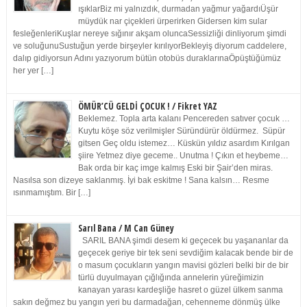
ışıklarBiz mi yalnızdık, durmadan yağmur yağardıÜşür
müydük nar çiçekleri ürperirken Gidersen kim sular
fesleğenleriKuşlar nereye sığınır akşam oluncaSessizliği dinliyorum şimdi
ve soluğunuSustuğun yerde birşeyler kırılıyorBekleyiş diyorum caddelere,
dalıp gidiyorsun Adını yazıyorum bütün otobüs duraklarınaÖpüştüğümüz
her yer […]
ÖMÜR’CÜ GELDİ ÇOCUK ! / Fikret YAZ
Beklemez. Topla arta kalanı Pencereden satıver çocuk …
Kuytu köşe söz verilmişler Süründürür öldürmez. Süpür
gitsen Geç oldu istemez… Küskün yıldız asardım Kırılgan
şiire Yetmez diye geceme.. Unutma ! Çıkın et heybeme…
Bak orda bir kaç imge kalmış Eski bir Şair’den miras.
Nasılsa son dizeye saklanmış. İyi bak eskitme ! Sana kalsın… Resme
ısınmamıştım. Bir […]
Sarıl Bana / M Can Güney
SARIL BANA şimdi desem ki geçecek bu yaşananlar da
geçecek geriye bir tek seni sevdiğim kalacak bende bir de
o masum çocukların yangın mavisi gözleri belki bir de bir
türlü duyulmayan çığlığında annelerin yüreğimizin
kanayan yarası kardeşliğe hasret o güzel ülkem sanma
sakın değmez bu yangın yeri bu darmadağan, cehenneme dönmüş ülke