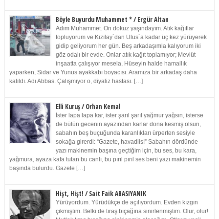
Böyle Buyurdu Muhammet * / Ergür Altan
Adım Muhammet. On dokuz yaşındayım. Atık kağıtlar
topluyorum ve Kızılay`dan Ulus`a kadar üç kez yürüyerek
gidip geliyorum her gün. Beş arkadaşımla kalıyorum iki
göz odalı bir evde. Onlar atık kağıt toplamıyor; Mevlüt
inşaatta çalışıyor mesela, Hüseyin halde hamallık
yaparken, Sidar ve Yunus ayakkabı boyacısı. Aramıza bir arkadaş daha
katıldı. Adı Abbas. Çalışmıyor o, diyaliz hastası. […]
Elli Kuruş / Orhan Kemal
İster lapa lapa kar, ister şarıl şarıl yağmur yağsın, isterse
de bütün gecenin ayazından karlar dona kesmiş olsun,
sabahın beş buçuğunda karanlıkları ürperten sesiyle
sokağa girerdi: “Gazete, havadiis!” Sabahın dördünde
yazı makinemin başına geçtiğim için, bu ses, bu kara,
yağmura, ayaza kafa tutan bu canlı, bu pırıl pırıl ses beni yazı makinemin
başında bulurdu. Gazete […]
Hişt, Hişt! / Sait Faik ABASIYANIK
Yürüyordum. Yürüdükçe de açılıyordum. Evden kızgın
çıkmıştım. Belki de tıraş bıçağına sinirlenmiştim. Olur, olur!