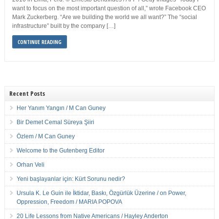
want to focus on the most important question of all,” wrote Facebook CEO
Mark Zuckerberg. “Are we building the world we all want?” The “social
infrastructure” built by the company […]
CONTINUE READING
Recent Posts
Her Yanım Yangın / M Can Guney
Bir Demet Cemal Süreya Şiiri
Özlem / M Can Guney
Welcome to the Gutenberg Editor
Orhan Veli
Yeni başlayanlar için: Kürt Sorunu nedir?
Ursula K. Le Guin ile İktidar, Baskı, Özgürlük Üzerine / on Power,
Oppression, Freedom / MARIA POPOVA
20 Life Lessons from Native Americans / Hayley Anderton