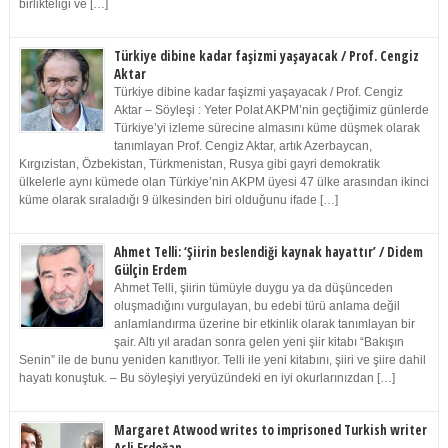
birlikteliği ve […]
Türkiye dibine kadar faşizmi yaşayacak / Prof. Cengiz
Aktar
Türkiye dibine kadar faşizmi yaşayacak / Prof. Cengiz
Aktar – Söyleşi : Yeter Polat AKPM’nin geçtiğimiz günlerde
Türkiye’yi izleme sürecine almasını küme düşmek olarak
tanımlayan Prof. Cengiz Aktar, artık Azerbaycan,
Kırgızistan, Özbekistan, Türkmenistan, Rusya gibi gayri demokratik
ülkelerle aynı kümede olan Türkiye’nin AKPM üyesi 47 ülke arasından ikinci
küme olarak sıraladığı 9 ülkesinden biri olduğunu ifade […]
Ahmet Telli: ‘Şiirin beslendiği kaynak hayattır’ / Didem
Gülçin Erdem
Ahmet Telli, şiirin tümüyle duygu ya da düşünceden
oluşmadığını vurgulayan, bu edebi türü anlama değil
anlamlandırma üzerine bir etkinlik olarak tanımlayan bir
şair. Altı yıl aradan sonra gelen yeni şiir kitabı “Bakışın
Senin” ile de bunu yeniden kanıtlıyor. Telli ile yeni kitabını, şiiri ve şiire dahil
hayatı konuştuk. – Bu söyleşiyi yeryüzündeki en iyi okurlarınızdan […]
Margaret Atwood writes to imprisoned Turkish writer