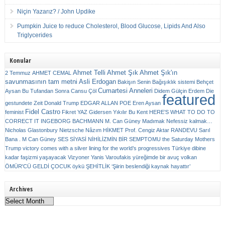
Niçin Yazarız? / John Updike
Pumpkin Juice to reduce Cholesterol, Blood Glucose, Lipids And Also
Triglycerides
Konular
Ahmet Telli
Ahmet Şık
Ahmet Şık'ın
2 Temmuz
AHMET CEMAL
savunmasının tam metni
Asli Erdogan
Bakişın Senin
Bağışıklık sistemi
Behçet
Cumartesi Anneleri
Aysan
Bu Tufandan Sonra
Cansu Çöl
Didem Gülçin Erdem
Die
featured
gestundete Zeit
Donald Trump
EDGAR ALLAN POE
Eren Aysan
Fidel Castro
feminist
Fikret YAZ
Gidersen Yıkılır Bu Kent
HERE’S WHAT TO DO TO
CORRECT IT
INGEBORG BACHMANN
M. Can Güney
Madımak
Nefessiz kalmak…
Nicholas Glastonbury
Nietzsche
Nâzım HİKMET
Prof. Cengiz Aktar
RANDEVU
Sarıl
Bana . M Can Güney
SES
SİYASİ NİHİLİZMİN BİR SEMPTOMU
the Saturday Mothers
Trump victory comes with a silver lining for the world’s progressives
Türkiye dibine
kadar faşizmi yaşayacak
Vizyoner
Yanis Varoufakis
yüreğimde bir avuç volkan
ÖMÜR'CÜ GELDİ ÇOCUK
öykü
ŞEHİTLİK
‘Şiirin beslendiği kaynak hayattır’
Archives
Archives