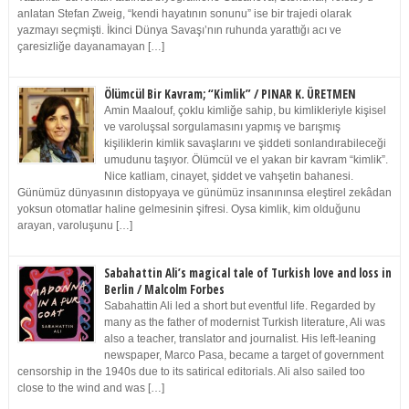
anlatan Stefan Zweig, “kendi hayatının sonunu” ise bir trajedi olarak
yazmayı seçmişti. İkinci Dünya Savaşı’nın ruhunda yarattığı acı ve
çaresizliğe dayanamayan […]
Ölümcül Bir Kavram; “Kimlik” / PINAR K. ÜRETMEN
Amin Maalouf, çoklu kimliğe sahip, bu kimlikleriyle kişisel
ve varoluşsal sorgulamasını yapmış ve barışmış
kişiliklerin kimlik savaşlarını ve şiddeti sonlandırabileceği
umudunu taşıyor. Ölümcül ve el yakan bir kavram “kimlik”.
Nice katliam, cinayet, şiddet ve vahşetin bahanesi.
Günümüz dünyasının distopyaya ve günümüz insanınınsa eleştirel zekâdan
yoksun otomatlar haline gelmesinin şifresi. Oysa kimlik, kim olduğunu
arayan, varoluşunu […]
Sabahattin Ali’s magical tale of Turkish love and loss in
Berlin / Malcolm Forbes
Sabahattin Ali led a short but eventful life. Regarded by
many as the father of modernist Turkish literature, Ali was
also a teacher, translator and journalist. His left-leaning
newspaper, Marco Pasa, became a target of government
censorship in the 1940s due to its satirical editorials. Ali also sailed too
close to the wind and was […]