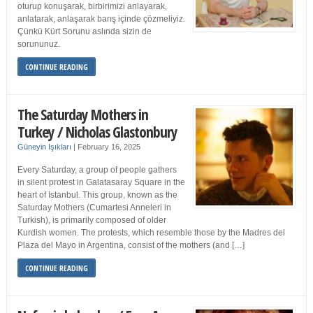
oturup konuşarak, birbirimizi anlayarak,
anlatarak, anlaşarak barış içinde çözmeliyiz.
Çünkü Kürt Sorunu aslında sizin de
sorununuz.
CONTINUE READING
The Saturday Mothers in
Turkey / Nicholas Glastonbury
Güneyin Işıkları
|
February 16, 2025
Every Saturday, a group of people gathers
in silent protest in Galatasaray Square in the
heart of Istanbul. This group, known as the
Saturday Mothers (Cumartesi Anneleri in
Turkish), is primarily composed of older
Kurdish women. The protests, which resemble those by the Madres del
Plaza del Mayo in Argentina, consist of the mothers (and […]
CONTINUE READING