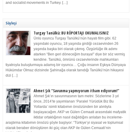
and socialist movements in Turkey. […]
Söyleşi
Turgay Tanülkü: BU RÖPORTAJI OKUMALISINIZ
Ünlü oyuncu Turgay Tanülkü’nün hayatı film gibi. 62
yaşındaki oyuncu, 18 yaşında girdiği cezaevinden 26
yaşında başka biri olarak çıkmış. Özgürlüğe ilk adımı
atarken “Ben geri döneceğim buraya!” diye bir söz vermiş
kendine. Tanülkü, ömrünü cezaevlerinde mahkumları
tiyatroyla buluşturmaya adamış bir oyuncu… Çoğu insanın Eşkıya Dünyaya
Hükümdar Olmaz dizisinde Şahinağa olarak tanıdığı Tanülkü’nün hikayesi
dizi […]
Ahmet Şık “Savunma yapmıyorum itham ediyorum!”
Ahmet Şık’ın savunmasının tam metni: Sözlerime 3 yıl
önce, 2014’te yayımlanan ‘Paralel Yürüdük Biz Bu
Yollarda’ isimli kitabımın önsözünden bir alıntıyla
başlayacağım. AKP ve Gülen Cemaati arasındaki mafyatik
iktidar ortaklığının nasıl dağıldığını anlatan bu inceleme-
araştırma kitabımın önsözü şöyle başlıyor: “Türkiye’yi siyasal ve toplumsal
olarak beraber dönüştüren iki güç olan AKP ile Gülen Cemaati’nin