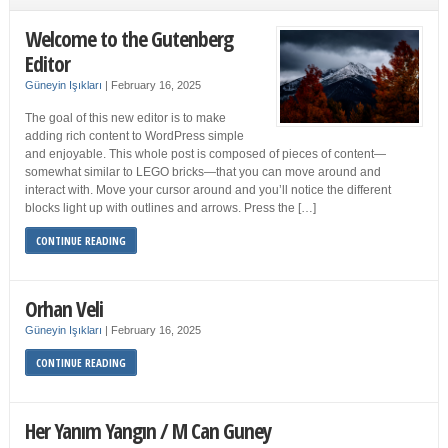
Welcome to the Gutenberg
Editor
Güneyin Işıkları
|
February 16, 2025
The goal of this new editor is to make
adding rich content to WordPress simple
and enjoyable. This whole post is composed of pieces of content—
somewhat similar to LEGO bricks—that you can move around and
interact with. Move your cursor around and you’ll notice the different
blocks light up with outlines and arrows. Press the […]
CONTINUE READING
Orhan Veli
Güneyin Işıkları
|
February 16, 2025
CONTINUE READING
Her Yanım Yangın / M Can Guney