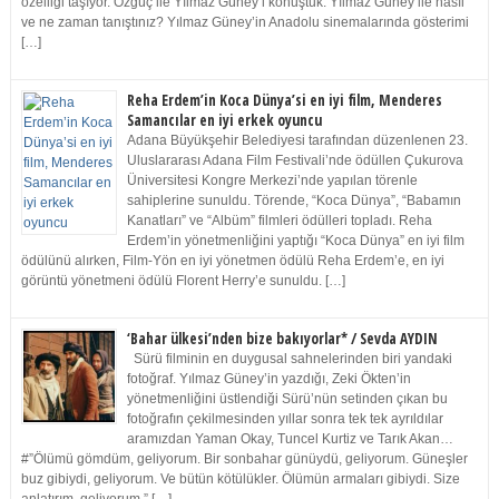
özelliği taşıyor. Özgüç ile Yılmaz Güney’i konuştuk. Yılmaz Güney ile nasıl
ve ne zaman tanıştınız? Yılmaz Güney’in Anadolu sinemalarında gösterimi
[…]
Reha Erdem’in Koca Dünya’si en iyi film, Menderes
Samancılar en iyi erkek oyuncu
Adana Büyükşehir Belediyesi tarafından düzenlenen 23.
Uluslararası Adana Film Festivali’nde ödüllen Çukurova
Üniversitesi Kongre Merkezi’nde yapılan törenle
sahiplerine sunuldu. Törende, “Koca Dünya”, “Babamın
Kanatları” ve “Albüm” filmleri ödülleri topladı. Reha
Erdem’in yönetmenliğini yaptığı “Koca Dünya” en iyi film
ödülünü alırken, Film-Yön en iyi yönetmen ödülü Reha Erdem’e, en iyi
görüntü yönetmeni ödülü Florent Herry’e sunuldu. […]
‘Bahar ülkesi’nden bize bakıyorlar* / Sevda AYDIN
Sürü filminin en duygusal sahnelerinden biri yandaki
fotoğraf. Yılmaz Güney’in yazdığı, Zeki Ökten’in
yönetmenliğini üstlendiği Sürü’nün setinden çıkan bu
fotoğrafın çekilmesinden yıllar sonra tek tek ayrıldılar
aramızdan Yaman Okay, Tuncel Kurtiz ve Tarık Akan…
#”Ölümü gömdüm, geliyorum. Bir sonbahar günüydü, geliyorum. Güneşler
buz gibiydi, geliyorum. Ve bütün kötülükler. Ölümün armaları gibiydi. Size