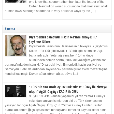
one knew that sooner rather than later the leader of the
Cuban Revolution would succumb to that most strict of all
human laws. Although saddened in very personal ways by the […]
Sinema
Diyarbekirli Samo’nun Hazinses’inin hikâyesi! /
Şeyhmus Diken
Diyarbekirli Samo’nun Hazinses’inin hikâyesi! / Şeyhmus
Diken “Bir Gül gibi kıvraktır Bülbül gibi şakraktır Aşk
bana ızdıraptır Yeter ağlatma beni” 14 yıl önce
ölümünden hemen sonra, 2002’de yazdığım yazının son
paragrafında demiştim ki: “Diyarbekirliydi, Ermeniydi, hazin sesliydi ve
Samo’ydu. Belki de ardından söylenecek şarkısını yıllar evvel mezar taşına
kendisi kazımıştı. Duyan ağlar, gören ağlar, böyle […]
“Türk sinemasında oyunculuk Yılmaz Güney ile zirveye
ulaşır” Agâh Özgüç / KADİR İNCESU
9 Eylül 1984’te Paris’te yaşamını yitiren Yılmaz Güney’i
yakından tanıyan isimlerden biri de Türk sinemasının
yaşayan tarihçisi Agâh Özgüç. Özgüç’ün “Yılmaz Güney Filmleri Tarihi”
olarak adlandırdığı çalışması tam bir başvuru, temel bir kaynak kitabı olma