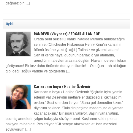
değmez bir […]
Öykü
RANDEVU (Vizyoner) / EDGAR ALLAN POE
Orada beni bekle! O yankılı vadide Mutlaka buluşacağım
seninle. (Chichester Piskoposu Henry King’in karısının
ölümü üstüne yazdığı ağıt.) Talihsiz ve gizemli adam! –
Sen ki kendi hayal gücünün parlaklığıyla afalladın,
gençliğinin alevleri arasına düştün! Hayalimde seni tekrar
görüyorum! Bir kez daha önümde duruyor siluetin! – Olduğun – ah olduğun
gibi değil soğuk vadide ve gölgelerin […]
Karıncanın boyu / Hasibe Özdemir
Karıncanın boyu / Hasibe Özdemir “Şişirdin içimi yemin
ederim ya! Deseydin methiyeler düzeceğiz, çıkmazdım
evden.” Sesi sinirden titriyor. “Sana gel demedim kızım.”
diyorum sakince. “Takıldın peşime madem, ne duyarsan
katlanacaksın.” Bir sigara yakıyor. Başını yana yatırıp,
bezmiş annelerin yılgın bakışıyla süzüyor beni. Kaşlarımı kaldırıp ona
bakıyorum ben de. Pes ediyor. “Git nereye atacaksan at, ben mezeleri
söylüyorum […]