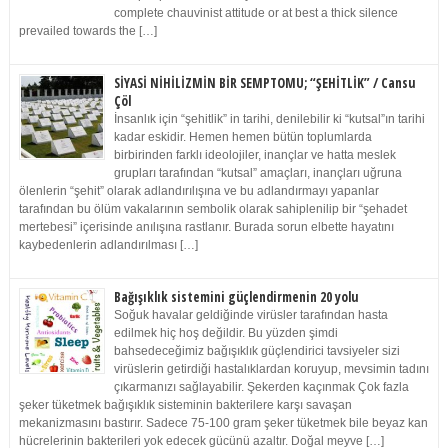
complete chauvinist attitude or at best a thick silence
prevailed towards the […]
SİYASİ NİHİLİZMİN BİR SEMPTOMU; “ŞEHİTLİK” / Cansu
Çöl
İnsanlık için “şehitlik” in tarihi, denilebilir ki “kutsal”ın tarihi
kadar eskidir. Hemen hemen bütün toplumlarda
birbirinden farklı ideolojiler, inançlar ve hatta meslek
grupları tarafından “kutsal” amaçları, inançları uğruna
ölenlerin “şehit” olarak adlandırılışına ve bu adlandırmayı yapanlar
tarafından bu ölüm vakalarının sembolik olarak sahiplenilip bir “şehadet
mertebesi” içerisinde anılışına rastlanır. Burada sorun elbette hayatını
kaybedenlerin adlandırılması […]
Bağışıklık sistemini güçlendirmenin 20 yolu
Soğuk havalar geldiğinde virüsler tarafından hasta
edilmek hiç hoş değildir. Bu yüzden şimdi
bahsedeceğimiz bağışıklık güçlendirici tavsiyeler sizi
virüslerin getirdiği hastalıklardan koruyup, mevsimin tadını
çıkarmanızı sağlayabilir. Şekerden kaçınmak Çok fazla
şeker tüketmek bağışıklık sisteminin bakterilere karşı savaşan
mekanizmasını bastırır. Sadece 75-100 gram şeker tüketmek bile beyaz kan
hücrelerinin bakterileri yok edecek gücünü azaltır. Doğal meyve […]