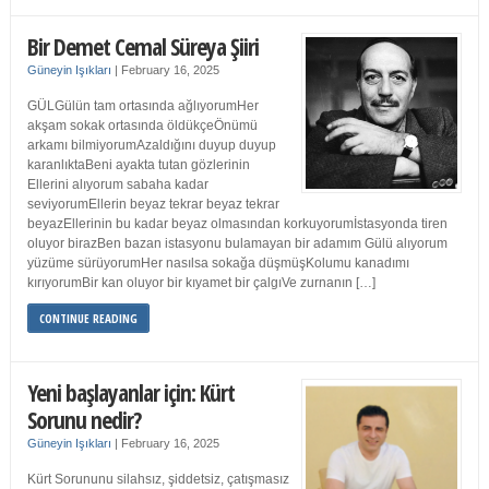
Bir Demet Cemal Süreya Şiiri
Güneyin Işıkları
|
February 16, 2025
GÜLGülün tam ortasında ağlıyorumHer
akşam sokak ortasında öldükçeÖnümü
arkamı bilmiyorumAzaldığını duyup duyup
karanlıktaBeni ayakta tutan gözlerinin
Ellerini alıyorum sabaha kadar
seviyorumEllerin beyaz tekrar beyaz tekrar
beyazEllerinin bu kadar beyaz olmasından korkuyorumİstasyonda tiren
oluyor birazBen bazan istasyonu bulamayan bir adamım Gülü alıyorum
yüzüme sürüyorumHer nasılsa sokağa düşmüşKolumu kanadımı
kırıyorumBir kan oluyor bir kıyamet bir çalgıVe zurnanın […]
CONTINUE READING
Yeni başlayanlar için: Kürt
Sorunu nedir?
Güneyin Işıkları
|
February 16, 2025
Kürt Sorununu silahsız, şiddetsiz, çatışmasız