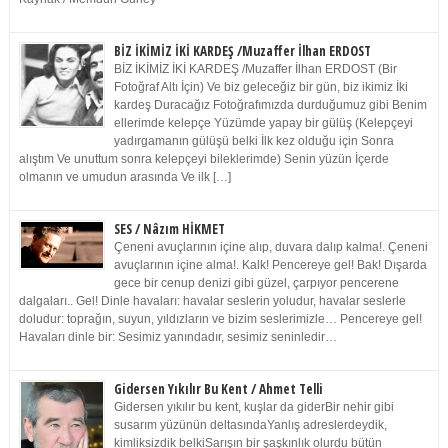
BİZ İKİMİZ İKİ KARDEŞ /Muzaffer İlhan ERDOST
BİZ İKİMİZ İKİ KARDEŞ /Muzaffer İlhan ERDOST (Bir
Fotoğraf Altı İçin) Ve biz geleceğiz bir gün, biz ikimiz İki
kardeş Duracağız Fotoğrafımızda durduğumuz gibi Benim
ellerimde kelepçe Yüzümde yapay bir gülüş (Kelepçeyi
yadırgamanın gülüşü belki İlk kez olduğu için Sonra
alıştım Ve unuttum sonra kelepçeyi bileklerimde) Senin yüzün İçerde
olmanın ve umudun arasında Ve ilk […]
SES / Nâzım HİKMET
Çeneni avuçlarının içine alıp, duvara dalıp kalma!. Çeneni
avuçlarının içine alma!. Kalk! Pencereye gel! Bak! Dışarda
gece bir cenup denizi gibi güzel, çarpıyor pencerene
dalgaları.. Gel! Dinle havaları: havalar seslerin yoludur, havalar seslerle
doludur: toprağın, suyun, yıldızların ve bizim seslerimizle… Pencereye gel!
Havaları dinle bir: Sesimiz yanındadır, sesimiz seninledir…
Gidersen Yıkılır Bu Kent / Ahmet Telli
Gidersen yıkılır bu kent, kuşlar da giderBir nehir gibi
susarım yüzünün deltasındaYanlış adreslerdeydik,
kimliksizdik belkiSarışın bir şaşkınlık olurdu bütün