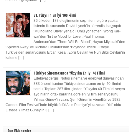
anlatırım, geliyorum.” […]
21. Yüzyılın En İyi 100 Filmi
36 ülkeden 177 eleştirmenin seçimlerine göre yapılan
listenin ilk sırasında David Lynch’in sürrealist başyapıtı
‘Mulholland Drive’ yer aldı. Ünlü yönetmeni Wong Kar-
wai’den ‘In the Mood for Love’, Paul Thomas
Anderson’dan ‘There Will Be Blood’, Hayao Miyazaki’den
‘Spirited Away’ ve Richard Linklater’dan ‘Boyhood’ izledi. Listeye
Türkiye’den senaryosunu Ercan Kesal, Ebru Ceylan ve Nuri Bilgi Ceylan’ın
kaleme […]
Türkiye Sinemasında Yüzyılın En İyi 40 Filmi
Edebiyat dergisi Notos sinema ve edebiyat dünyasından
383 önemli ismine Türkiye sinemasının en iyi 40 filmini
sordu. Toplam 287 film içinden ‘Yüzyılın 40 Filmi’ni seçen
aydınların ortak kararına göre en iyi film senaryosunu
Yılmaz Güney’in yazıp Şerif Gören’in yönettiği ve 1982
Cannes Film Festival’inde büyük ödül Altın Palmiye’yi kazanan ‘Yol’ oldu.
Listede Yılmaz Güney’in 3 […]
Son Eklenenler