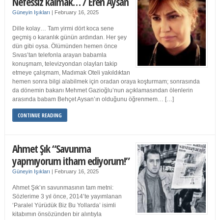
Nefessiz kalmak… / Eren Aysan
Güneyin Işıkları
|
February 16, 2025
Dille kolay… Tam yirmi dört koca sene
geçmiş o karanlık günün ardından. Her şey
dün gibi oysa. Ölümünden hemen önce
Sıvas’tan telefonla arayan babamla
konuşmam, televizyondan olayları takip
etmeye çalışmam, Madımak Oteli yakıldıktan
hemen sonra bilgi alabilmek için oradan oraya koşturmam; sonrasında
da dönemin bakanı Mehmet Gazioğlu’nun açıklamasından ölenlerin
arasında babam Behçet Aysan’ın olduğunu öğrenmem… […]
CONTINUE READING
Ahmet Şık “Savunma
yapmıyorum itham ediyorum!”
Güneyin Işıkları
|
February 16, 2025
Ahmet Şık’ın savunmasının tam metni:
Sözlerime 3 yıl önce, 2014’te yayımlanan
‘Paralel Yürüdük Biz Bu Yollarda’ isimli
kitabımın önsözünden bir alıntıyla