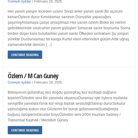
Güneyin Işıkları
|
February 16, 2025
Her yanım yangın İnceden uzanır Sivas’aHer yanım sanki Bir uçurum
kenarıÖylece durur Kımıldamaz sanırsın DünyaNe yapacağını
şaşırmışAnlamaya çalışır anlaşılmazı Her yanım özlem Birikir bir nehrin
getirdiklerinde usulcaHer yanım gülüşleri Sımsıcak sarılır boynuma Sonra
birden düşer kara bulutlarHer yanım sanki Öfkeden sırılsıklam Şu yorgun
yürekte Durdurulamaz bir kavga Kurtul elem ellerinden gülüm Artık uğraş
zamanıdırArtık denizin […]
CONTINUE READING
Özlem / M Can Guney
Güneyin Işıkları
|
February 16, 2025
Bilmiyorum gülümKaç kez doğdu güneşKaç kez kızıllaştı dağların
tepeleriÖzledim seni Bir yanımda okyanusDuramaz işte öylece kıyılarda
sevişirBir yanımdaYanık kül rengi toprak sessizliğiSalınıp dururSokulur
yalnızlığıma kokun olur Gözlerim bir buruk gülümsemeDudağımda
buğusu öpüşlerinGeceler boyuÖzledim seni 2004 Haziran Sydney /
Toplumsal Kaynak / Memduh Güney
CONTINUE READING