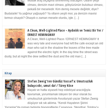
Mutlak tıraş bıçağına sinirlenmiş olacağım. Otların yeşil
olması, denizin mavi olması, gökyüzünün bulutsuz olması,
pekalâ bir meseledir. Kim demiş mesele değildir, diye?
Budalalık! Ya yağmur yağsaydı? Ya otların yeşili mor, ya denizin mavisi
kırmızı olsaydı? Olsaydı o zaman mesele olurdu, işte. […]
A Clean, Well-Lighted Place – Aydınlık ve Temiz Bir Yer /
ERNEST HEMINGWAY
A Clean, Well-Lighted Place / ERNEST HEMINGWAY It
was very late and everyone had left the cafe except an old
man who sat in the shadow the leaves of the tree made
against the electric light. In the day time the street was
dusty, but at night the dew settled the dust and the old man […]
Kitap
Stefan Zweig’ten Gündüz Vassaf’a: Umutsuzluk
bulaşıcıdır, umut da! / Türey Köse
Hayatı ve hatta siyaseti hep edebiyat aracılığıyla
kavramak, yorumlamak isteyen bir okur olarak bu
umutsuzluk günlerinde Avusturyalı yazar Stefan Zweig
düşüyor sık sık aklıma. “Kendi Hayatının Şiirini
Yazanlar”da roman tadında biyografilerle Casanova, Stendhal, Tolstoy’u