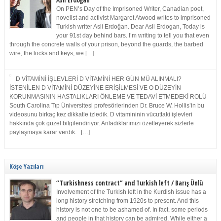
Asli Erdoğan
On PEN’s Day of the Imprisoned Writer, Canadian poet,
novelist and activist Margaret Atwood writes to imprisoned
Turkish writer Asli Erdoğan. Dear Asli Erdogan, Today is
your 91st day behind bars. I’m writing to tell you that even
through the concrete walls of your prison, beyond the guards, the barbed
wire, the locks and keys, we […]
D VİTAMİNİ İŞLEVLERİ D VİTAMİNİ HER GÜN MÜ ALINMALI?
İSTENİLEN D VİTAMİNİ DÜZEYİNE ERİŞİLMESİ VE O DÜZEYİN
KORUNMASININ HASTALIKLARI ÖNLEME VE TEDAVİ ETMEDEKİ ROLÜ
South Carolina Tıp Üniversitesi profesörlerinden Dr. Bruce W. Hollis’in bu
videosunu birkaç kez dikkatle izledik. D vitamininin vücuttaki işlevleri
hakkında çok güzel bilgilendiriyor. Anladıklarımızı özetleyerek sizlerle
paylaşmaya karar verdik. […]
Köşe Yazıları
“Turkishness contract” and Turkish left / Barış Ünlü
Involvement of the Turkish left in the Kurdish issue has a
long history stretching from 1920s to present. And this
history is not one to be ashamed of. In fact, some periods
and people in that history can be admired. While either a