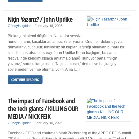
Niçin Yazarız? / John Updike
Güneyin Işıkları
|
February 16, 2025
Bir kurşunkalemi düşünün. Ne kadar sessiz,
hünerli, narin, küçüktür ama mucizeler yaratır! Onun bir dokunuşuyla
dünyalar vücut bulur; tehlikesiz bir kaplan, ağırlığı olmayan buharlı bir
silindir, masrafsız bir saray. John Updike Konu başlığım, bu sanat
festivalinde kendimi kısaca anlatma olanağı sunuyor bana; “Niçin
yazarız,” sorusu karşısında, “Niçin olmasın,” demeli ve başka şey
söylemeden yerime oturmalıydım. Ama […]
CONTINUE READING
The impact of Facebook and
the tech giants / KILLING OUR
MEDIA / NICK FEIK
Güneyin Işıkları
|
February 16, 2025
Facebook CEO and chairman Mark Zuckerberg at the APEC CEO Summit
2016 in Lima, Peru. © Ernesto Benavides / AFP / Getty Images “Today I