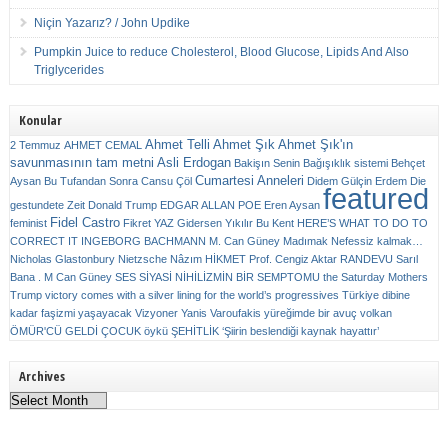
Niçin Yazarız? / John Updike
Pumpkin Juice to reduce Cholesterol, Blood Glucose, Lipids And Also
Triglycerides
Konular
Ahmet Telli
Ahmet Şık
Ahmet Şık'ın
2 Temmuz
AHMET CEMAL
savunmasının tam metni
Asli Erdogan
Bakişın Senin
Bağışıklık sistemi
Behçet
Cumartesi Anneleri
Aysan
Bu Tufandan Sonra
Cansu Çöl
Didem Gülçin Erdem
Die
featured
gestundete Zeit
Donald Trump
EDGAR ALLAN POE
Eren Aysan
Fidel Castro
feminist
Fikret YAZ
Gidersen Yıkılır Bu Kent
HERE’S WHAT TO DO TO
CORRECT IT
INGEBORG BACHMANN
M. Can Güney
Madımak
Nefessiz kalmak…
Nicholas Glastonbury
Nietzsche
Nâzım HİKMET
Prof. Cengiz Aktar
RANDEVU
Sarıl
Bana . M Can Güney
SES
SİYASİ NİHİLİZMİN BİR SEMPTOMU
the Saturday Mothers
Trump victory comes with a silver lining for the world’s progressives
Türkiye dibine
kadar faşizmi yaşayacak
Vizyoner
Yanis Varoufakis
yüreğimde bir avuç volkan
ÖMÜR'CÜ GELDİ ÇOCUK
öykü
ŞEHİTLİK
‘Şiirin beslendiği kaynak hayattır’
Archives
Archives