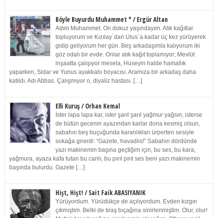
Böyle Buyurdu Muhammet * / Ergür Altan
Adım Muhammet. On dokuz yaşındayım. Atık kağıtlar
topluyorum ve Kızılay`dan Ulus`a kadar üç kez yürüyerek
gidip geliyorum her gün. Beş arkadaşımla kalıyorum iki
göz odalı bir evde. Onlar atık kağıt toplamıyor; Mevlüt
inşaatta çalışıyor mesela, Hüseyin halde hamallık
yaparken, Sidar ve Yunus ayakkabı boyacısı. Aramıza bir arkadaş daha
katıldı. Adı Abbas. Çalışmıyor o, diyaliz hastası. […]
Elli Kuruş / Orhan Kemal
İster lapa lapa kar, ister şarıl şarıl yağmur yağsın, isterse
de bütün gecenin ayazından karlar dona kesmiş olsun,
sabahın beş buçuğunda karanlıkları ürperten sesiyle
sokağa girerdi: “Gazete, havadiis!” Sabahın dördünde
yazı makinemin başına geçtiğim için, bu ses, bu kara,
yağmura, ayaza kafa tutan bu canlı, bu pırıl pırıl ses beni yazı makinemin
başında bulurdu. Gazete […]
Hişt, Hişt! / Sait Faik ABASIYANIK
Yürüyordum. Yürüdükçe de açılıyordum. Evden kızgın
çıkmıştım. Belki de tıraş bıçağına sinirlenmiştim. Olur, olur!