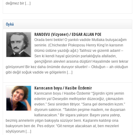
değmez bir […]
Öykü
RANDEVU (Vizyoner) / EDGAR ALLAN POE
Orada beni bekle! O yankılı vadide Mutlaka buluşacağım
seninle. (Chichester Piskoposu Henry King’in karısının
ölümü üstüne yazdığı ağıt.) Talihsiz ve gizemli adam! –
Sen ki kendi hayal gücünün parlaklığıyla afalladın,
gençliğinin alevleri arasına düştün! Hayalimde seni tekrar
görüyorum! Bir kez daha önümde duruyor siluetin! – Olduğun – ah olduğun
gibi değil soğuk vadide ve gölgelerin […]
Karıncanın boyu / Hasibe Özdemir
Karıncanın boyu / Hasibe Özdemir “Şişirdin içimi yemin
ederim ya! Deseydin methiyeler düzeceğiz, çıkmazdım
evden.” Sesi sinirden titriyor. “Sana gel demedim kızım.”
diyorum sakince. “Takıldın peşime madem, ne duyarsan
katlanacaksın.” Bir sigara yakıyor. Başını yana yatırıp,
bezmiş annelerin yılgın bakışıyla süzüyor beni. Kaşlarımı kaldırıp ona
bakıyorum ben de. Pes ediyor. “Git nereye atacaksan at, ben mezeleri
söylüyorum […]