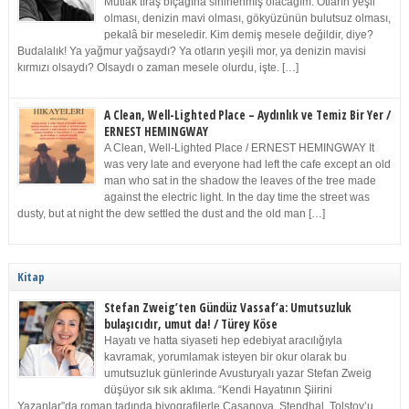
Mutlak tıraş bıçağına sinirlenmiş olacağım. Otların yeşil
olması, denizin mavi olması, gökyüzünün bulutsuz olması,
pekalâ bir meseledir. Kim demiş mesele değildir, diye?
Budalalık! Ya yağmur yağsaydı? Ya otların yeşili mor, ya denizin mavisi
kırmızı olsaydı? Olsaydı o zaman mesele olurdu, işte. […]
A Clean, Well-Lighted Place – Aydınlık ve Temiz Bir Yer /
ERNEST HEMINGWAY
A Clean, Well-Lighted Place / ERNEST HEMINGWAY It
was very late and everyone had left the cafe except an old
man who sat in the shadow the leaves of the tree made
against the electric light. In the day time the street was
dusty, but at night the dew settled the dust and the old man […]
Kitap
Stefan Zweig’ten Gündüz Vassaf’a: Umutsuzluk
bulaşıcıdır, umut da! / Türey Köse
Hayatı ve hatta siyaseti hep edebiyat aracılığıyla
kavramak, yorumlamak isteyen bir okur olarak bu
umutsuzluk günlerinde Avusturyalı yazar Stefan Zweig
düşüyor sık sık aklıma. “Kendi Hayatının Şiirini
Yazanlar”da roman tadında biyografilerle Casanova, Stendhal, Tolstoy’u