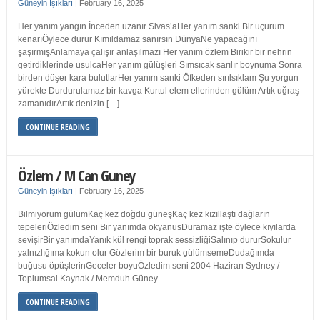
Güneyin Işıkları
|
February 16, 2025
Her yanım yangın İnceden uzanır Sivas’aHer yanım sanki Bir uçurum
kenarıÖylece durur Kımıldamaz sanırsın DünyaNe yapacağını
şaşırmışAnlamaya çalışır anlaşılmazı Her yanım özlem Birikir bir nehrin
getirdiklerinde usulcaHer yanım gülüşleri Sımsıcak sarılır boynuma Sonra
birden düşer kara bulutlarHer yanım sanki Öfkeden sırılsıklam Şu yorgun
yürekte Durdurulamaz bir kavga Kurtul elem ellerinden gülüm Artık uğraş
zamanıdırArtık denizin […]
CONTINUE READING
Özlem / M Can Guney
Güneyin Işıkları
|
February 16, 2025
Bilmiyorum gülümKaç kez doğdu güneşKaç kez kızıllaştı dağların
tepeleriÖzledim seni Bir yanımda okyanusDuramaz işte öylece kıyılarda
sevişirBir yanımdaYanık kül rengi toprak sessizliğiSalınıp dururSokulur
yalnızlığıma kokun olur Gözlerim bir buruk gülümsemeDudağımda
buğusu öpüşlerinGeceler boyuÖzledim seni 2004 Haziran Sydney /
Toplumsal Kaynak / Memduh Güney
CONTINUE READING