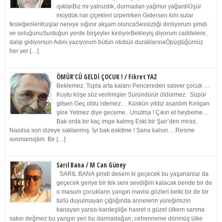
ışıklarBiz mi yalnızdık, durmadan yağmur yağardıÜşür
müydük nar çiçekleri ürperirken Gidersen kim sular
fesleğenleriKuşlar nereye sığınır akşam oluncaSessizliği dinliyorum şimdi
ve soluğunuSustuğun yerde birşeyler kırılıyorBekleyiş diyorum caddelere,
dalıp gidiyorsun Adını yazıyorum bütün otobüs duraklarınaÖpüştüğümüz
her yer […]
ÖMÜR’CÜ GELDİ ÇOCUK ! / Fikret YAZ
Beklemez. Topla arta kalanı Pencereden satıver çocuk …
Kuytu köşe söz verilmişler Süründürür öldürmez. Süpür
gitsen Geç oldu istemez… Küskün yıldız asardım Kırılgan
şiire Yetmez diye geceme.. Unutma ! Çıkın et heybeme…
Bak orda bir kaç imge kalmış Eski bir Şair’den miras.
Nasılsa son dizeye saklanmış. İyi bak eskitme ! Sana kalsın… Resme
ısınmamıştım. Bir […]
Sarıl Bana / M Can Güney
SARIL BANA şimdi desem ki geçecek bu yaşananlar da
geçecek geriye bir tek seni sevdiğim kalacak bende bir de
o masum çocukların yangın mavisi gözleri belki bir de bir
türlü duyulmayan çığlığında annelerin yüreğimizin
kanayan yarası kardeşliğe hasret o güzel ülkem sanma
sakın değmez bu yangın yeri bu darmadağan, cehenneme dönmüş ülke