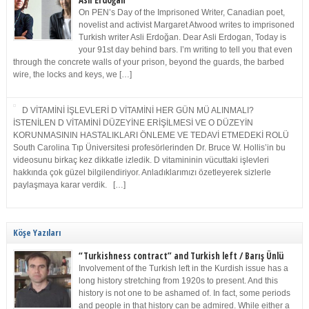
Asli Erdoğan
On PEN’s Day of the Imprisoned Writer, Canadian poet,
novelist and activist Margaret Atwood writes to imprisoned
Turkish writer Asli Erdoğan. Dear Asli Erdogan, Today is
your 91st day behind bars. I’m writing to tell you that even
through the concrete walls of your prison, beyond the guards, the barbed
wire, the locks and keys, we […]
D VİTAMİNİ İŞLEVLERİ D VİTAMİNİ HER GÜN MÜ ALINMALI?
İSTENİLEN D VİTAMİNİ DÜZEYİNE ERİŞİLMESİ VE O DÜZEYİN
KORUNMASININ HASTALIKLARI ÖNLEME VE TEDAVİ ETMEDEKİ ROLÜ
South Carolina Tıp Üniversitesi profesörlerinden Dr. Bruce W. Hollis’in bu
videosunu birkaç kez dikkatle izledik. D vitamininin vücuttaki işlevleri
hakkında çok güzel bilgilendiriyor. Anladıklarımızı özetleyerek sizlerle
paylaşmaya karar verdik. […]
Köşe Yazıları
“Turkishness contract” and Turkish left / Barış Ünlü
Involvement of the Turkish left in the Kurdish issue has a
long history stretching from 1920s to present. And this
history is not one to be ashamed of. In fact, some periods
and people in that history can be admired. While either a