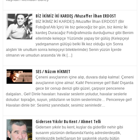
BİZ İKİMİZ İKİ KARDEŞ /Muzaffer İlhan ERDOST
BİZ İKİMİZ İKİ KARDEŞ /Muzaffer İlhan ERDOST (Bir
Fotoğraf Altı İçin) Ve biz geleceğiz bir gün, biz ikimiz İki
kardeş Duracağız Fotoğrafımızda durduğumuz gibi Benim
ellerimde kelepçe Yüzümde yapay bir gülüş (Kelepçeyi
yadırgamanın gülüşü belki İlk kez olduğu için Sonra
alıştım Ve unuttum sonra kelepçeyi bileklerimde) Senin yüzün İçerde
olmanın ve umudun arasında Ve ilk […]
SES / Nâzım HİKMET
Çeneni avuçlarının içine alıp, duvara dalıp kalma!. Çeneni
avuçlarının içine alma!. Kalk! Pencereye gel! Bak! Dışarda
gece bir cenup denizi gibi güzel, çarpıyor pencerene
dalgaları.. Gel! Dinle havaları: havalar seslerin yoludur, havalar seslerle
doludur: toprağın, suyun, yıldızların ve bizim seslerimizle… Pencereye gel!
Havaları dinle bir: Sesimiz yanındadır, sesimiz seninledir…
Gidersen Yıkılır Bu Kent / Ahmet Telli
Gidersen yıkılır bu kent, kuşlar da giderBir nehir gibi
susarım yüzünün deltasındaYanlış adreslerdeydik,
kimliksizdik belkiSarışın bir şaşkınlık olurdu bütün