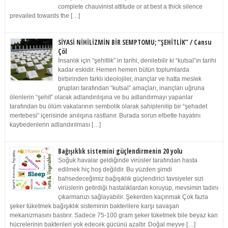
complete chauvinist attitude or at best a thick silence
prevailed towards the […]
SİYASİ NİHİLİZMİN BİR SEMPTOMU; “ŞEHİTLİK” / Cansu
Çöl
İnsanlık için “şehitlik” in tarihi, denilebilir ki “kutsal”ın tarihi
kadar eskidir. Hemen hemen bütün toplumlarda
birbirinden farklı ideolojiler, inançlar ve hatta meslek
grupları tarafından “kutsal” amaçları, inançları uğruna
ölenlerin “şehit” olarak adlandırılışına ve bu adlandırmayı yapanlar
tarafından bu ölüm vakalarının sembolik olarak sahiplenilip bir “şehadet
mertebesi” içerisinde anılışına rastlanır. Burada sorun elbette hayatını
kaybedenlerin adlandırılması […]
Bağışıklık sistemini güçlendirmenin 20 yolu
Soğuk havalar geldiğinde virüsler tarafından hasta
edilmek hiç hoş değildir. Bu yüzden şimdi
bahsedeceğimiz bağışıklık güçlendirici tavsiyeler sizi
virüslerin getirdiği hastalıklardan koruyup, mevsimin tadını
çıkarmanızı sağlayabilir. Şekerden kaçınmak Çok fazla
şeker tüketmek bağışıklık sisteminin bakterilere karşı savaşan
mekanizmasını bastırır. Sadece 75-100 gram şeker tüketmek bile beyaz kan
hücrelerinin bakterileri yok edecek gücünü azaltır. Doğal meyve […]