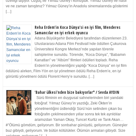
özelliği taşıyor. Özgüç ile Yılmaz Güney’i konuştuk. Yılmaz Güney ile nasıl
ve ne zaman tanıştınız? Yılmaz Güney’in Anadolu sinemalarında gösterimi
[…]
Reha Erdem’in Koca Dünya’si en iyi film, Menderes
Samancılar en iyi erkek oyuncu
Adana Büyükşehir Belediyesi tarafından düzenlenen 23.
Uluslararası Adana Film Festivali’nde ödüllen Çukurova
Üniversitesi Kongre Merkezi’nde yapılan törenle
sahiplerine sunuldu. Törende, “Koca Dünya”, “Babamın
Kanatları” ve “Albüm” filmleri ödülleri topladı. Reha
Erdem’in yönetmenliğini yaptığı “Koca Dünya” en iyi film
ödülünü alırken, Film-Yön en iyi yönetmen ödülü Reha Erdem’e, en iyi
görüntü yönetmeni ödülü Florent Herry’e sunuldu. […]
‘Bahar ülkesi’nden bize bakıyorlar* / Sevda AYDIN
Sürü filminin en duygusal sahnelerinden biri yandaki
fotoğraf. Yılmaz Güney’in yazdığı, Zeki Ökten’in
yönetmenliğini üstlendiği Sürü’nün setinden çıkan bu
fotoğrafın çekilmesinden yıllar sonra tek tek ayrıldılar
aramızdan Yaman Okay, Tuncel Kurtiz ve Tarık Akan…
#”Ölümü gömdüm, geliyorum. Bir sonbahar günüydü, geliyorum. Güneşler
buz gibiydi, geliyorum. Ve bütün kötülükler. Ölümün armaları gibiydi. Size