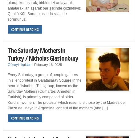
oturup konuşarak, birbirimizi anlayarak,
anlatarak, anlaşarak barış içinde çözmeliyiz.
Çünkü Kürt Sorunu aslında sizin de
sorununuz.
CONTINUE READING
The Saturday Mothers in
Turkey / Nicholas Glastonbury
Güneyin Işıkları
|
February 16, 2025
Every Saturday, a group of people gathers
in silent protest in Galatasaray Square in the
heart of Istanbul. This group, known as the
Saturday Mothers (Cumartesi Anneleri in
Turkish), is primarily composed of older
Kurdish women. The protests, which resemble those by the Madres del
Plaza del Mayo in Argentina, consist of the mothers (and […]
CONTINUE READING