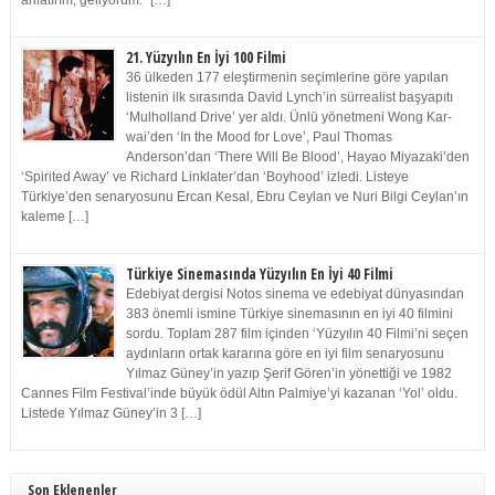
anlatırım, geliyorum.” […]
21. Yüzyılın En İyi 100 Filmi
36 ülkeden 177 eleştirmenin seçimlerine göre yapılan
listenin ilk sırasında David Lynch’in sürrealist başyapıtı
‘Mulholland Drive’ yer aldı. Ünlü yönetmeni Wong Kar-
wai’den ‘In the Mood for Love’, Paul Thomas
Anderson’dan ‘There Will Be Blood’, Hayao Miyazaki’den
‘Spirited Away’ ve Richard Linklater’dan ‘Boyhood’ izledi. Listeye
Türkiye’den senaryosunu Ercan Kesal, Ebru Ceylan ve Nuri Bilgi Ceylan’ın
kaleme […]
Türkiye Sinemasında Yüzyılın En İyi 40 Filmi
Edebiyat dergisi Notos sinema ve edebiyat dünyasından
383 önemli ismine Türkiye sinemasının en iyi 40 filmini
sordu. Toplam 287 film içinden ‘Yüzyılın 40 Filmi’ni seçen
aydınların ortak kararına göre en iyi film senaryosunu
Yılmaz Güney’in yazıp Şerif Gören’in yönettiği ve 1982
Cannes Film Festival’inde büyük ödül Altın Palmiye’yi kazanan ‘Yol’ oldu.
Listede Yılmaz Güney’in 3 […]
Son Eklenenler