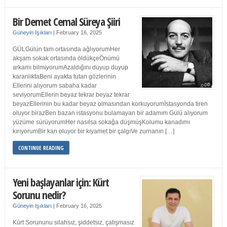
Bir Demet Cemal Süreya Şiiri
Güneyin Işıkları
|
February 16, 2025
GÜLGülün tam ortasında ağlıyorumHer
akşam sokak ortasında öldükçeÖnümü
arkamı bilmiyorumAzaldığını duyup duyup
karanlıktaBeni ayakta tutan gözlerinin
Ellerini alıyorum sabaha kadar
seviyorumEllerin beyaz tekrar beyaz tekrar
beyazEllerinin bu kadar beyaz olmasından korkuyorumİstasyonda tiren
oluyor birazBen bazan istasyonu bulamayan bir adamım Gülü alıyorum
yüzüme sürüyorumHer nasılsa sokağa düşmüşKolumu kanadımı
kırıyorumBir kan oluyor bir kıyamet bir çalgıVe zurnanın […]
CONTINUE READING
Yeni başlayanlar için: Kürt
Sorunu nedir?
Güneyin Işıkları
|
February 16, 2025
Kürt Sorununu silahsız, şiddetsiz, çatışmasız