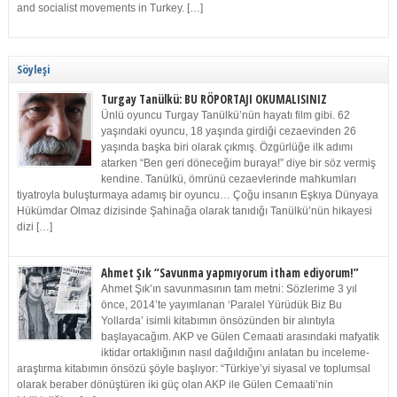
and socialist movements in Turkey. […]
Söyleşi
Turgay Tanülkü: BU RÖPORTAJI OKUMALISINIZ
Ünlü oyuncu Turgay Tanülkü’nün hayatı film gibi. 62
yaşındaki oyuncu, 18 yaşında girdiği cezaevinden 26
yaşında başka biri olarak çıkmış. Özgürlüğe ilk adımı
atarken “Ben geri döneceğim buraya!” diye bir söz vermiş
kendine. Tanülkü, ömrünü cezaevlerinde mahkumları
tiyatroyla buluşturmaya adamış bir oyuncu… Çoğu insanın Eşkıya Dünyaya
Hükümdar Olmaz dizisinde Şahinağa olarak tanıdığı Tanülkü’nün hikayesi
dizi […]
Ahmet Şık “Savunma yapmıyorum itham ediyorum!”
Ahmet Şık’ın savunmasının tam metni: Sözlerime 3 yıl
önce, 2014’te yayımlanan ‘Paralel Yürüdük Biz Bu
Yollarda’ isimli kitabımın önsözünden bir alıntıyla
başlayacağım. AKP ve Gülen Cemaati arasındaki mafyatik
iktidar ortaklığının nasıl dağıldığını anlatan bu inceleme-
araştırma kitabımın önsözü şöyle başlıyor: “Türkiye’yi siyasal ve toplumsal
olarak beraber dönüştüren iki güç olan AKP ile Gülen Cemaati’nin