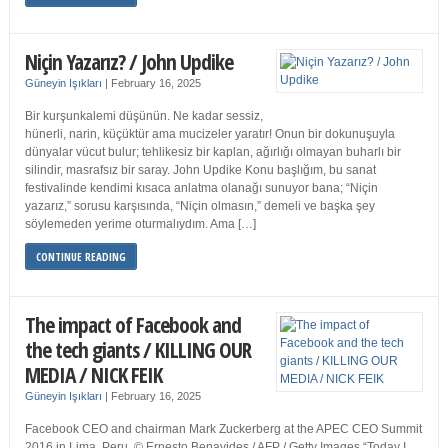
Niçin Yazarız? / John Updike
Güneyin Işıkları
|
February 16, 2025
Bir kurşunkalemi düşünün. Ne kadar sessiz,
hünerli, narin, küçüktür ama mucizeler yaratır! Onun bir dokunuşuyla
dünyalar vücut bulur; tehlikesiz bir kaplan, ağırlığı olmayan buharlı bir
silindir, masrafsız bir saray. John Updike Konu başlığım, bu sanat
festivalinde kendimi kısaca anlatma olanağı sunuyor bana; “Niçin
yazarız,” sorusu karşısında, “Niçin olmasın,” demeli ve başka şey
söylemeden yerime oturmalıydım. Ama […]
CONTINUE READING
The impact of Facebook and
the tech giants / KILLING OUR
MEDIA / NICK FEIK
Güneyin Işıkları
|
February 16, 2025
Facebook CEO and chairman Mark Zuckerberg at the APEC CEO Summit
2016 in Lima, Peru. © Ernesto Benavides / AFP / Getty Images “Today I