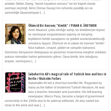
anlatan Stefan Zweig, “kendi hayatının sonunu” ise bir trajedi olarak
yazmayı seçmişti. İkinci Dünya Savaşı’nın ruhunda yarattığı acı ve
çaresizliğe dayanamayan […]
Ölümcül Bir Kavram; “Kimlik” / PINAR K. ÜRETMEN
Amin Maalouf, çoklu kimliğe sahip, bu kimlikleriyle kişisel
ve varoluşsal sorgulamasını yapmış ve barışmış
kişiliklerin kimlik savaşlarını ve şiddeti sonlandırabileceği
umudunu taşıyor. Ölümcül ve el yakan bir kavram “kimlik”.
Nice katliam, cinayet, şiddet ve vahşetin bahanesi.
Günümüz dünyasının distopyaya ve günümüz insanınınsa eleştirel zekâdan
yoksun otomatlar haline gelmesinin şifresi. Oysa kimlik, kim olduğunu
arayan, varoluşunu […]
Sabahattin Ali’s magical tale of Turkish love and loss in
Berlin / Malcolm Forbes
Sabahattin Ali led a short but eventful life. Regarded by
many as the father of modernist Turkish literature, Ali was
also a teacher, translator and journalist. His left-leaning
newspaper, Marco Pasa, became a target of government
censorship in the 1940s due to its satirical editorials. Ali also sailed too
close to the wind and was […]