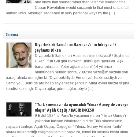
one knew that sooner rather than later the leader of the
Cuban Revolution would succumb to that most strict of all
human laws. Although saddened in very personal ways by the […]
Sinema
Diyarbekirli Samo’nun Hazinses’inin hikâyesi! /
Şeyhmus Diken
Diyarbekirli Samo’nun Hazinses’inin hikâyesi! / Şeyhmus
Diken “Bir Gül gibi kıvraktır Bülbül gibi şakraktır Aşk
bana ızdıraptır Yeter ağlatma beni” 14 yıl önce
ölümünden hemen sonra, 2002’de yazdığım yazının son
paragrafında demiştim ki: “Diyarbekirliydi, Ermeniydi, hazin sesliydi ve
Samo’ydu. Belki de ardından söylenecek şarkısını yıllar evvel mezar taşına
kendisi kazımıştı. Duyan ağlar, gören ağlar, böyle […]
“Türk sinemasında oyunculuk Yılmaz Güney ile zirveye
ulaşır” Agâh Özgüç / KADİR İNCESU
9 Eylül 1984’te Paris’te yaşamını yitiren Yılmaz Güney’i
yakından tanıyan isimlerden biri de Türk sinemasının
yaşayan tarihçisi Agâh Özgüç. Özgüç’ün “Yılmaz Güney Filmleri Tarihi”
olarak adlandırdığı çalışması tam bir başvuru, temel bir kaynak kitabı olma