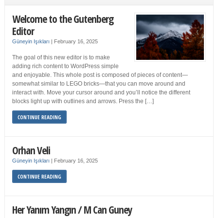
Welcome to the Gutenberg
Editor
Güneyin Işıkları
|
February 16, 2025
The goal of this new editor is to make
adding rich content to WordPress simple
and enjoyable. This whole post is composed of pieces of content—
somewhat similar to LEGO bricks—that you can move around and
interact with. Move your cursor around and you’ll notice the different
blocks light up with outlines and arrows. Press the […]
CONTINUE READING
Orhan Veli
Güneyin Işıkları
|
February 16, 2025
CONTINUE READING
Her Yanım Yangın / M Can Guney