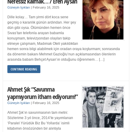
Nefessiz kalmak… / Eren Aysan
Güneyin Işıkları
|
February 16, 2025
Dille kolay… Tam yirmi dört koca sene
geçmiş o karanlık günün ardından. Her şey
dün gibi oysa. Ölümünden hemen önce
Sıvas’tan telefonla arayan babamla
konuşmam, televizyondan olayları takip
etmeye çalışmam, Madımak Oteli yakıldıktan
hemen sonra bilgi alabilmek için oradan oraya koşturmam; sonrasında
da dönemin bakanı Mehmet Gazioğlu’nun açıklamasından ölenlerin
arasında babam Behçet Aysan’ın olduğunu öğrenmem… […]
CONTINUE READING
Ahmet Şık “Savunma
yapmıyorum itham ediyorum!”
Güneyin Işıkları
|
February 16, 2025
Ahmet Şık’ın savunmasının tam metni:
Sözlerime 3 yıl önce, 2014’te yayımlanan
‘Paralel Yürüdük Biz Bu Yollarda’ isimli
kitabımın önsözünden bir alıntıyla