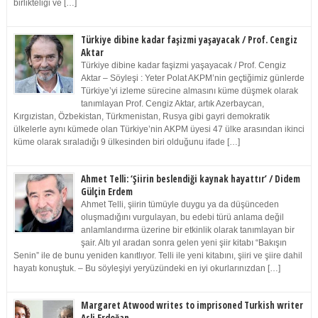
birlikteliği ve […]
Türkiye dibine kadar faşizmi yaşayacak / Prof. Cengiz
Aktar
Türkiye dibine kadar faşizmi yaşayacak / Prof. Cengiz
Aktar – Söyleşi : Yeter Polat AKPM’nin geçtiğimiz günlerde
Türkiye’yi izleme sürecine almasını küme düşmek olarak
tanımlayan Prof. Cengiz Aktar, artık Azerbaycan,
Kırgızistan, Özbekistan, Türkmenistan, Rusya gibi gayri demokratik
ülkelerle aynı kümede olan Türkiye’nin AKPM üyesi 47 ülke arasından ikinci
küme olarak sıraladığı 9 ülkesinden biri olduğunu ifade […]
Ahmet Telli: ‘Şiirin beslendiği kaynak hayattır’ / Didem
Gülçin Erdem
Ahmet Telli, şiirin tümüyle duygu ya da düşünceden
oluşmadığını vurgulayan, bu edebi türü anlama değil
anlamlandırma üzerine bir etkinlik olarak tanımlayan bir
şair. Altı yıl aradan sonra gelen yeni şiir kitabı “Bakışın
Senin” ile de bunu yeniden kanıtlıyor. Telli ile yeni kitabını, şiiri ve şiire dahil
hayatı konuştuk. – Bu söyleşiyi yeryüzündeki en iyi okurlarınızdan […]
Margaret Atwood writes to imprisoned Turkish writer