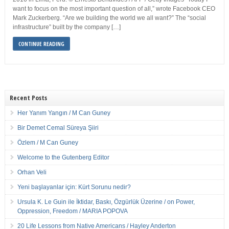
want to focus on the most important question of all,” wrote Facebook CEO
Mark Zuckerberg. “Are we building the world we all want?” The “social
infrastructure” built by the company […]
CONTINUE READING
Recent Posts
Her Yanım Yangın / M Can Guney
Bir Demet Cemal Süreya Şiiri
Özlem / M Can Guney
Welcome to the Gutenberg Editor
Orhan Veli
Yeni başlayanlar için: Kürt Sorunu nedir?
Ursula K. Le Guin ile İktidar, Baskı, Özgürlük Üzerine / on Power,
Oppression, Freedom / MARIA POPOVA
20 Life Lessons from Native Americans / Hayley Anderton