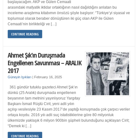
başlayacağım. AKP ve Gülen Cemaati
arasındaki mafyatik iktidar ortaklığının nasıl dağıldığını anlatan bu
inceleme-araştırma kitabımın önsözü şöyle başlıyor: “Türkiye’yi siyasal ve
toplumsal olarak beraber dönüştüren iki güç olan AKP ile Gülen
Cemaati’nin birlikteliği ve […]
CONTINUE READING
Ahmet Şık’ın Duruşmada
Engellenen Savunması – ARALIK
2017
Güneyin Işıkları
|
February 16, 2025
361 gündür tutuklu gazeteci Ahmet Şık’ın
dünkü (25 Aralık) duruşmada engellenen
beyanının tam metnini yayınlıyoruz Yargıtay
Başkanı İsmail Rüştü Cirit, yeni adli yılın
açılışı vesilesiyle 23 Kasım 2017’de yaptığı konuşmada çok çarpıcı veriler
ortaya koydu. 2016 yılı adli suç istatistiklerine göre 80 milyonluk
ülkemizde yaklaşık 6 milyon 900bin şüpheli bulunduğunu açıklayan Cirit;
“Demek ki […]
CONTINUE READING