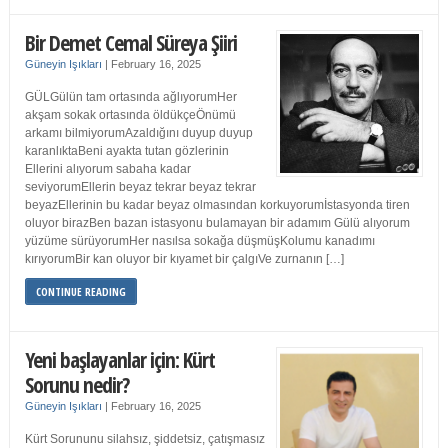
Bir Demet Cemal Süreya Şiiri
Güneyin Işıkları
|
February 16, 2025
GÜLGülün tam ortasında ağlıyorumHer
akşam sokak ortasında öldükçeÖnümü
arkamı bilmiyorumAzaldığını duyup duyup
karanlıktaBeni ayakta tutan gözlerinin
Ellerini alıyorum sabaha kadar
seviyorumEllerin beyaz tekrar beyaz tekrar
beyazEllerinin bu kadar beyaz olmasından korkuyorumİstasyonda tiren
oluyor birazBen bazan istasyonu bulamayan bir adamım Gülü alıyorum
yüzüme sürüyorumHer nasılsa sokağa düşmüşKolumu kanadımı
kırıyorumBir kan oluyor bir kıyamet bir çalgıVe zurnanın […]
CONTINUE READING
Yeni başlayanlar için: Kürt
Sorunu nedir?
Güneyin Işıkları
|
February 16, 2025
Kürt Sorununu silahsız, şiddetsiz, çatışmasız