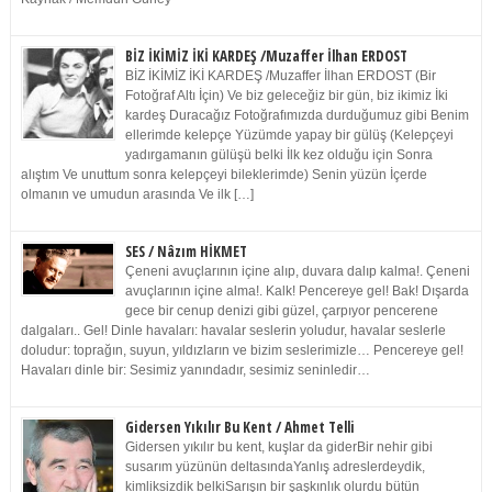
BİZ İKİMİZ İKİ KARDEŞ /Muzaffer İlhan ERDOST
BİZ İKİMİZ İKİ KARDEŞ /Muzaffer İlhan ERDOST (Bir
Fotoğraf Altı İçin) Ve biz geleceğiz bir gün, biz ikimiz İki
kardeş Duracağız Fotoğrafımızda durduğumuz gibi Benim
ellerimde kelepçe Yüzümde yapay bir gülüş (Kelepçeyi
yadırgamanın gülüşü belki İlk kez olduğu için Sonra
alıştım Ve unuttum sonra kelepçeyi bileklerimde) Senin yüzün İçerde
olmanın ve umudun arasında Ve ilk […]
SES / Nâzım HİKMET
Çeneni avuçlarının içine alıp, duvara dalıp kalma!. Çeneni
avuçlarının içine alma!. Kalk! Pencereye gel! Bak! Dışarda
gece bir cenup denizi gibi güzel, çarpıyor pencerene
dalgaları.. Gel! Dinle havaları: havalar seslerin yoludur, havalar seslerle
doludur: toprağın, suyun, yıldızların ve bizim seslerimizle… Pencereye gel!
Havaları dinle bir: Sesimiz yanındadır, sesimiz seninledir…
Gidersen Yıkılır Bu Kent / Ahmet Telli
Gidersen yıkılır bu kent, kuşlar da giderBir nehir gibi
susarım yüzünün deltasındaYanlış adreslerdeydik,
kimliksizdik belkiSarışın bir şaşkınlık olurdu bütün