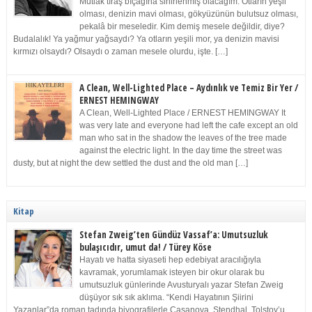
Mutlak tıraş bıçağına sinirlenmiş olacağım. Otların yeşil
olması, denizin mavi olması, gökyüzünün bulutsuz olması,
pekalâ bir meseledir. Kim demiş mesele değildir, diye?
Budalalık! Ya yağmur yağsaydı? Ya otların yeşili mor, ya denizin mavisi
kırmızı olsaydı? Olsaydı o zaman mesele olurdu, işte. […]
A Clean, Well-Lighted Place – Aydınlık ve Temiz Bir Yer /
ERNEST HEMINGWAY
A Clean, Well-Lighted Place / ERNEST HEMINGWAY It
was very late and everyone had left the cafe except an old
man who sat in the shadow the leaves of the tree made
against the electric light. In the day time the street was
dusty, but at night the dew settled the dust and the old man […]
Kitap
Stefan Zweig’ten Gündüz Vassaf’a: Umutsuzluk
bulaşıcıdır, umut da! / Türey Köse
Hayatı ve hatta siyaseti hep edebiyat aracılığıyla
kavramak, yorumlamak isteyen bir okur olarak bu
umutsuzluk günlerinde Avusturyalı yazar Stefan Zweig
düşüyor sık sık aklıma. “Kendi Hayatının Şiirini
Yazanlar”da roman tadında biyografilerle Casanova, Stendhal, Tolstoy’u