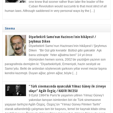
one knew that sooner rather than later the leader of the
Cuban Revolution would succumb to that most strict of all
human laws. Although saddened in very personal ways by the […]
Sinema
Diyarbekirli Samo’nun Hazinses’inin hikâyesi! /
Şeyhmus Diken
Diyarbekirli Samo’nun Hazinses’inin hikâyesi! / Şeyhmus
Diken “Bir Gül gibi kıvraktır Bülbül gibi şakraktır Aşk
bana ızdıraptır Yeter ağlatma beni” 14 yıl önce
ölümünden hemen sonra, 2002’de yazdığım yazının son
paragrafında demiştim ki: “Diyarbekirliydi, Ermeniydi, hazin sesliydi ve
Samo’ydu. Belki de ardından söylenecek şarkısını yıllar evvel mezar taşına
kendisi kazımıştı. Duyan ağlar, gören ağlar, böyle […]
“Türk sinemasında oyunculuk Yılmaz Güney ile zirveye
ulaşır” Agâh Özgüç / KADİR İNCESU
9 Eylül 1984’te Paris’te yaşamını yitiren Yılmaz Güney’i
yakından tanıyan isimlerden biri de Türk sinemasının
yaşayan tarihçisi Agâh Özgüç. Özgüç’ün “Yılmaz Güney Filmleri Tarihi”
olarak adlandırdığı çalışması tam bir başvuru, temel bir kaynak kitabı olma