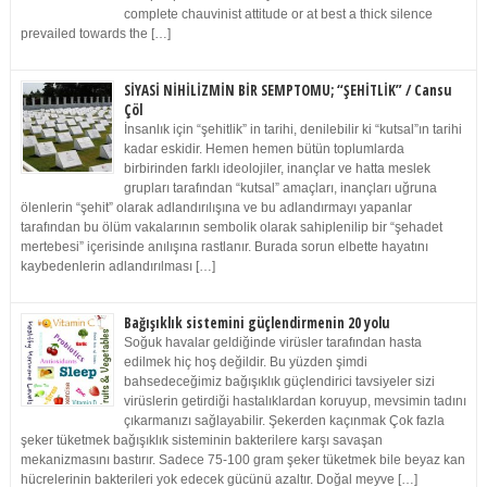
complete chauvinist attitude or at best a thick silence
prevailed towards the […]
SİYASİ NİHİLİZMİN BİR SEMPTOMU; “ŞEHİTLİK” / Cansu
Çöl
İnsanlık için “şehitlik” in tarihi, denilebilir ki “kutsal”ın tarihi
kadar eskidir. Hemen hemen bütün toplumlarda
birbirinden farklı ideolojiler, inançlar ve hatta meslek
grupları tarafından “kutsal” amaçları, inançları uğruna
ölenlerin “şehit” olarak adlandırılışına ve bu adlandırmayı yapanlar
tarafından bu ölüm vakalarının sembolik olarak sahiplenilip bir “şehadet
mertebesi” içerisinde anılışına rastlanır. Burada sorun elbette hayatını
kaybedenlerin adlandırılması […]
Bağışıklık sistemini güçlendirmenin 20 yolu
Soğuk havalar geldiğinde virüsler tarafından hasta
edilmek hiç hoş değildir. Bu yüzden şimdi
bahsedeceğimiz bağışıklık güçlendirici tavsiyeler sizi
virüslerin getirdiği hastalıklardan koruyup, mevsimin tadını
çıkarmanızı sağlayabilir. Şekerden kaçınmak Çok fazla
şeker tüketmek bağışıklık sisteminin bakterilere karşı savaşan
mekanizmasını bastırır. Sadece 75-100 gram şeker tüketmek bile beyaz kan
hücrelerinin bakterileri yok edecek gücünü azaltır. Doğal meyve […]