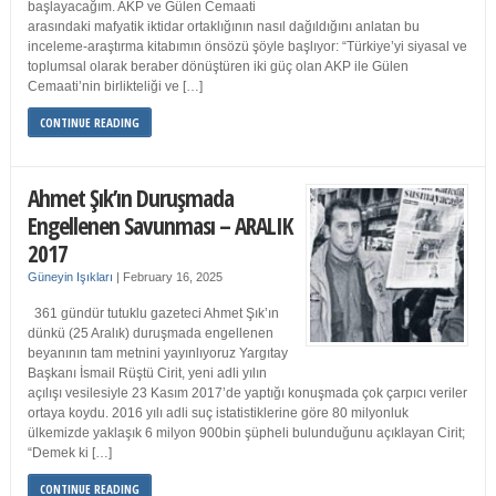
başlayacağım. AKP ve Gülen Cemaati
arasındaki mafyatik iktidar ortaklığının nasıl dağıldığını anlatan bu
inceleme-araştırma kitabımın önsözü şöyle başlıyor: “Türkiye’yi siyasal ve
toplumsal olarak beraber dönüştüren iki güç olan AKP ile Gülen
Cemaati’nin birlikteliği ve […]
CONTINUE READING
Ahmet Şık’ın Duruşmada
Engellenen Savunması – ARALIK
2017
Güneyin Işıkları
|
February 16, 2025
361 gündür tutuklu gazeteci Ahmet Şık’ın
dünkü (25 Aralık) duruşmada engellenen
beyanının tam metnini yayınlıyoruz Yargıtay
Başkanı İsmail Rüştü Cirit, yeni adli yılın
açılışı vesilesiyle 23 Kasım 2017’de yaptığı konuşmada çok çarpıcı veriler
ortaya koydu. 2016 yılı adli suç istatistiklerine göre 80 milyonluk
ülkemizde yaklaşık 6 milyon 900bin şüpheli bulunduğunu açıklayan Cirit;
“Demek ki […]
CONTINUE READING