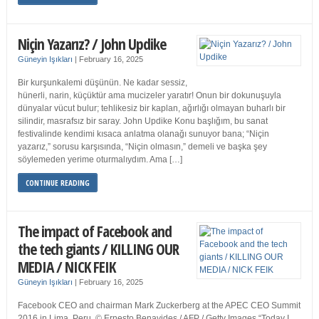
Niçin Yazarız? / John Updike
Güneyin Işıkları
|
February 16, 2025
Bir kurşunkalemi düşünün. Ne kadar sessiz,
hünerli, narin, küçüktür ama mucizeler yaratır! Onun bir dokunuşuyla
dünyalar vücut bulur; tehlikesiz bir kaplan, ağırlığı olmayan buharlı bir
silindir, masrafsız bir saray. John Updike Konu başlığım, bu sanat
festivalinde kendimi kısaca anlatma olanağı sunuyor bana; “Niçin
yazarız,” sorusu karşısında, “Niçin olmasın,” demeli ve başka şey
söylemeden yerime oturmalıydım. Ama […]
CONTINUE READING
The impact of Facebook and
the tech giants / KILLING OUR
MEDIA / NICK FEIK
Güneyin Işıkları
|
February 16, 2025
Facebook CEO and chairman Mark Zuckerberg at the APEC CEO Summit
2016 in Lima, Peru. © Ernesto Benavides / AFP / Getty Images “Today I