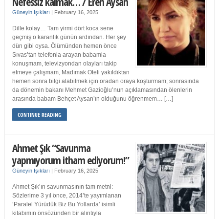
Nefessiz kalmak… / Eren Aysan
Güneyin Işıkları
|
February 16, 2025
Dille kolay… Tam yirmi dört koca sene
geçmiş o karanlık günün ardından. Her şey
dün gibi oysa. Ölümünden hemen önce
Sıvas’tan telefonla arayan babamla
konuşmam, televizyondan olayları takip
etmeye çalışmam, Madımak Oteli yakıldıktan
hemen sonra bilgi alabilmek için oradan oraya koşturmam; sonrasında
da dönemin bakanı Mehmet Gazioğlu’nun açıklamasından ölenlerin
arasında babam Behçet Aysan’ın olduğunu öğrenmem… […]
CONTINUE READING
Ahmet Şık “Savunma
yapmıyorum itham ediyorum!”
Güneyin Işıkları
|
February 16, 2025
Ahmet Şık’ın savunmasının tam metni:
Sözlerime 3 yıl önce, 2014’te yayımlanan
‘Paralel Yürüdük Biz Bu Yollarda’ isimli
kitabımın önsözünden bir alıntıyla