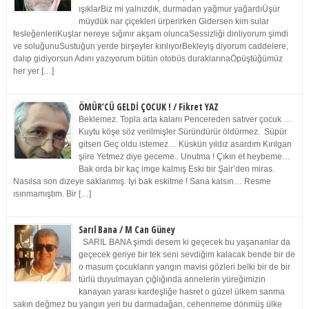
ışıklarBiz mi yalnızdık, durmadan yağmur yağardıÜşür
müydük nar çiçekleri ürperirken Gidersen kim sular
fesleğenleriKuşlar nereye sığınır akşam oluncaSessizliği dinliyorum şimdi
ve soluğunuSustuğun yerde birşeyler kırılıyorBekleyiş diyorum caddelere,
dalıp gidiyorsun Adını yazıyorum bütün otobüs duraklarınaÖpüştüğümüz
her yer […]
ÖMÜR’CÜ GELDİ ÇOCUK ! / Fikret YAZ
Beklemez. Topla arta kalanı Pencereden satıver çocuk …
Kuytu köşe söz verilmişler Süründürür öldürmez. Süpür
gitsen Geç oldu istemez… Küskün yıldız asardım Kırılgan
şiire Yetmez diye geceme.. Unutma ! Çıkın et heybeme…
Bak orda bir kaç imge kalmış Eski bir Şair’den miras.
Nasılsa son dizeye saklanmış. İyi bak eskitme ! Sana kalsın… Resme
ısınmamıştım. Bir […]
Sarıl Bana / M Can Güney
SARIL BANA şimdi desem ki geçecek bu yaşananlar da
geçecek geriye bir tek seni sevdiğim kalacak bende bir de
o masum çocukların yangın mavisi gözleri belki bir de bir
türlü duyulmayan çığlığında annelerin yüreğimizin
kanayan yarası kardeşliğe hasret o güzel ülkem sanma
sakın değmez bu yangın yeri bu darmadağan, cehenneme dönmüş ülke