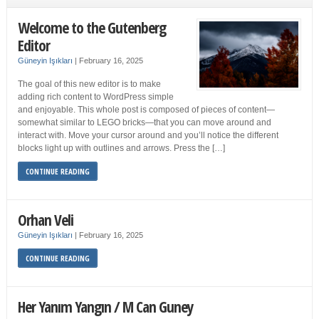
Welcome to the Gutenberg
Editor
Güneyin Işıkları
|
February 16, 2025
The goal of this new editor is to make
adding rich content to WordPress simple
and enjoyable. This whole post is composed of pieces of content—
somewhat similar to LEGO bricks—that you can move around and
interact with. Move your cursor around and you’ll notice the different
blocks light up with outlines and arrows. Press the […]
CONTINUE READING
Orhan Veli
Güneyin Işıkları
|
February 16, 2025
CONTINUE READING
Her Yanım Yangın / M Can Guney