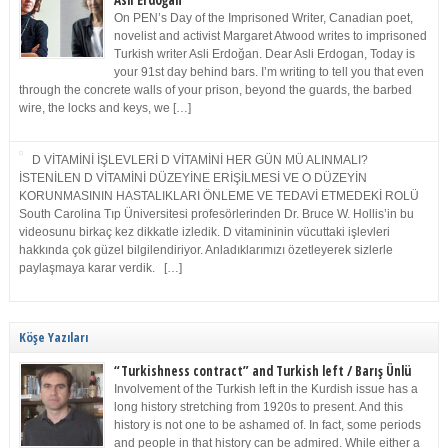
Asli Erdoğan
On PEN’s Day of the Imprisoned Writer, Canadian poet,
novelist and activist Margaret Atwood writes to imprisoned
Turkish writer Asli Erdoğan. Dear Asli Erdogan, Today is
your 91st day behind bars. I’m writing to tell you that even
through the concrete walls of your prison, beyond the guards, the barbed
wire, the locks and keys, we […]
D VİTAMİNİ İŞLEVLERİ D VİTAMİNİ HER GÜN MÜ ALINMALI?
İSTENİLEN D VİTAMİNİ DÜZEYİNE ERİŞİLMESİ VE O DÜZEYİN
KORUNMASININ HASTALIKLARI ÖNLEME VE TEDAVİ ETMEDEKİ ROLÜ
South Carolina Tıp Üniversitesi profesörlerinden Dr. Bruce W. Hollis’in bu
videosunu birkaç kez dikkatle izledik. D vitamininin vücuttaki işlevleri
hakkında çok güzel bilgilendiriyor. Anladıklarımızı özetleyerek sizlerle
paylaşmaya karar verdik. […]
Köşe Yazıları
“Turkishness contract” and Turkish left / Barış Ünlü
Involvement of the Turkish left in the Kurdish issue has a
long history stretching from 1920s to present. And this
history is not one to be ashamed of. In fact, some periods
and people in that history can be admired. While either a