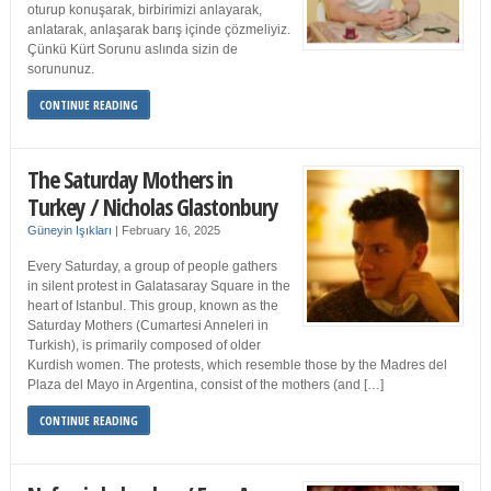
oturup konuşarak, birbirimizi anlayarak,
anlatarak, anlaşarak barış içinde çözmeliyiz.
Çünkü Kürt Sorunu aslında sizin de
sorununuz.
CONTINUE READING
The Saturday Mothers in
Turkey / Nicholas Glastonbury
Güneyin Işıkları
|
February 16, 2025
Every Saturday, a group of people gathers
in silent protest in Galatasaray Square in the
heart of Istanbul. This group, known as the
Saturday Mothers (Cumartesi Anneleri in
Turkish), is primarily composed of older
Kurdish women. The protests, which resemble those by the Madres del
Plaza del Mayo in Argentina, consist of the mothers (and […]
CONTINUE READING