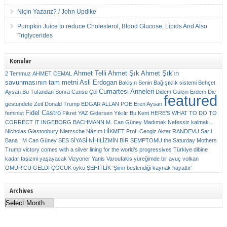
Niçin Yazarız? / John Updike
Pumpkin Juice to reduce Cholesterol, Blood Glucose, Lipids And Also
Triglycerides
Konular
Ahmet Telli
Ahmet Şık
Ahmet Şık'ın
2 Temmuz
AHMET CEMAL
savunmasının tam metni
Asli Erdogan
Bakişın Senin
Bağışıklık sistemi
Behçet
Cumartesi Anneleri
Aysan
Bu Tufandan Sonra
Cansu Çöl
Didem Gülçin Erdem
Die
featured
gestundete Zeit
Donald Trump
EDGAR ALLAN POE
Eren Aysan
Fidel Castro
feminist
Fikret YAZ
Gidersen Yıkılır Bu Kent
HERE’S WHAT TO DO TO
CORRECT IT
INGEBORG BACHMANN
M. Can Güney
Madımak
Nefessiz kalmak…
Nicholas Glastonbury
Nietzsche
Nâzım HİKMET
Prof. Cengiz Aktar
RANDEVU
Sarıl
Bana . M Can Güney
SES
SİYASİ NİHİLİZMİN BİR SEMPTOMU
the Saturday Mothers
Trump victory comes with a silver lining for the world’s progressives
Türkiye dibine
kadar faşizmi yaşayacak
Vizyoner
Yanis Varoufakis
yüreğimde bir avuç volkan
ÖMÜR'CÜ GELDİ ÇOCUK
öykü
ŞEHİTLİK
‘Şiirin beslendiği kaynak hayattır’
Archives
Archives