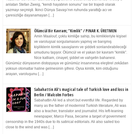
anlatan Stefan Zweig, “kendi hayatının sonunu” ise bir trajedi olarak
yazmayı seçmişti. İkinci Dünya Savaşı’nın ruhunda yarattığı acı ve
çaresizliğe dayanamayan […]
Ölümcül Bir Kavram; “Kimlik” / PINAR K. ÜRETMEN
Amin Maalouf, çoklu kimliğe sahip, bu kimlikleriyle kişisel
ve varoluşsal sorgulamasını yapmış ve barışmış
kişiliklerin kimlik savaşlarını ve şiddeti sonlandırabileceği
umudunu taşıyor. Ölümcül ve el yakan bir kavram “kimlik”.
Nice katliam, cinayet, şiddet ve vahşetin bahanesi.
Günümüz dünyasının distopyaya ve günümüz insanınınsa eleştirel zekâdan
yoksun otomatlar haline gelmesinin şifresi. Oysa kimlik, kim olduğunu
arayan, varoluşunu […]
Sabahattin Ali’s magical tale of Turkish love and loss in
Berlin / Malcolm Forbes
Sabahattin Ali led a short but eventful life. Regarded by
many as the father of modernist Turkish literature, Ali was
also a teacher, translator and journalist. His left-leaning
newspaper, Marco Pasa, became a target of government
censorship in the 1940s due to its satirical editorials. Ali also sailed too
close to the wind and was […]