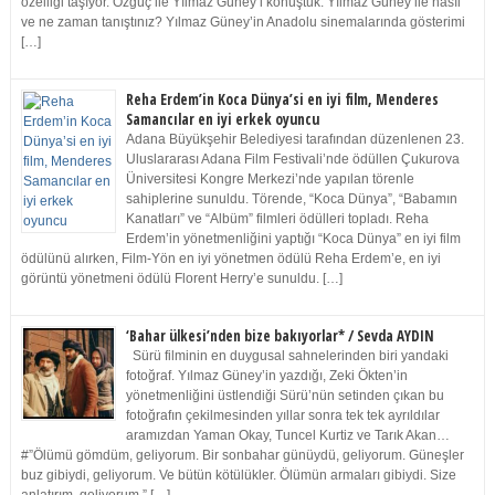
özelliği taşıyor. Özgüç ile Yılmaz Güney’i konuştuk. Yılmaz Güney ile nasıl
ve ne zaman tanıştınız? Yılmaz Güney’in Anadolu sinemalarında gösterimi
[…]
Reha Erdem’in Koca Dünya’si en iyi film, Menderes
Samancılar en iyi erkek oyuncu
Adana Büyükşehir Belediyesi tarafından düzenlenen 23.
Uluslararası Adana Film Festivali’nde ödüllen Çukurova
Üniversitesi Kongre Merkezi’nde yapılan törenle
sahiplerine sunuldu. Törende, “Koca Dünya”, “Babamın
Kanatları” ve “Albüm” filmleri ödülleri topladı. Reha
Erdem’in yönetmenliğini yaptığı “Koca Dünya” en iyi film
ödülünü alırken, Film-Yön en iyi yönetmen ödülü Reha Erdem’e, en iyi
görüntü yönetmeni ödülü Florent Herry’e sunuldu. […]
‘Bahar ülkesi’nden bize bakıyorlar* / Sevda AYDIN
Sürü filminin en duygusal sahnelerinden biri yandaki
fotoğraf. Yılmaz Güney’in yazdığı, Zeki Ökten’in
yönetmenliğini üstlendiği Sürü’nün setinden çıkan bu
fotoğrafın çekilmesinden yıllar sonra tek tek ayrıldılar
aramızdan Yaman Okay, Tuncel Kurtiz ve Tarık Akan…
#”Ölümü gömdüm, geliyorum. Bir sonbahar günüydü, geliyorum. Güneşler
buz gibiydi, geliyorum. Ve bütün kötülükler. Ölümün armaları gibiydi. Size