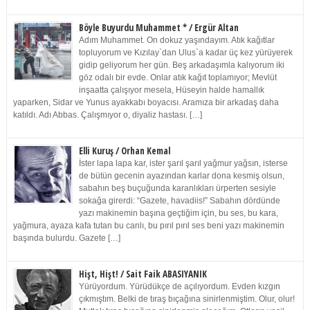
Böyle Buyurdu Muhammet * / Ergür Altan
Adım Muhammet. On dokuz yaşındayım. Atık kağıtlar
topluyorum ve Kızılay`dan Ulus`a kadar üç kez yürüyerek
gidip geliyorum her gün. Beş arkadaşımla kalıyorum iki
göz odalı bir evde. Onlar atık kağıt toplamıyor; Mevlüt
inşaatta çalışıyor mesela, Hüseyin halde hamallık
yaparken, Sidar ve Yunus ayakkabı boyacısı. Aramıza bir arkadaş daha
katıldı. Adı Abbas. Çalışmıyor o, diyaliz hastası. […]
Elli Kuruş / Orhan Kemal
İster lapa lapa kar, ister şarıl şarıl yağmur yağsın, isterse
de bütün gecenin ayazından karlar dona kesmiş olsun,
sabahın beş buçuğunda karanlıkları ürperten sesiyle
sokağa girerdi: “Gazete, havadiis!” Sabahın dördünde
yazı makinemin başına geçtiğim için, bu ses, bu kara,
yağmura, ayaza kafa tutan bu canlı, bu pırıl pırıl ses beni yazı makinemin
başında bulurdu. Gazete […]
Hişt, Hişt! / Sait Faik ABASIYANIK
Yürüyordum. Yürüdükçe de açılıyordum. Evden kızgın
çıkmıştım. Belki de tıraş bıçağına sinirlenmiştim. Olur, olur!