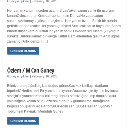
Güneyin Işıkları
|
February 16, 2025
Her yanım yangın İnceden uzanır Sivas’aHer yanım sanki Bir uçurum
kenarıÖylece durur Kımıldamaz sanırsın DünyaNe yapacağını
şaşırmışAnlamaya çalışır anlaşılmazı Her yanım özlem Birikir bir nehrin
getirdiklerinde usulcaHer yanım gülüşleri Sımsıcak sarılır boynuma Sonra
birden düşer kara bulutlarHer yanım sanki Öfkeden sırılsıklam Şu yorgun
yürekte Durdurulamaz bir kavga Kurtul elem ellerinden gülüm Artık uğraş
zamanıdırArtık denizin […]
CONTINUE READING
Özlem / M Can Guney
Güneyin Işıkları
|
February 16, 2025
Bilmiyorum gülümKaç kez doğdu güneşKaç kez kızıllaştı dağların
tepeleriÖzledim seni Bir yanımda okyanusDuramaz işte öylece kıyılarda
sevişirBir yanımdaYanık kül rengi toprak sessizliğiSalınıp dururSokulur
yalnızlığıma kokun olur Gözlerim bir buruk gülümsemeDudağımda
buğusu öpüşlerinGeceler boyuÖzledim seni 2004 Haziran Sydney /
Toplumsal Kaynak / Memduh Güney
CONTINUE READING