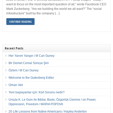
want to focus on the most important question of all,” wrote Facebook CEO
Mark Zuckerberg. “Are we building the world we all want?” The “social
infrastructure” built by the company […]
CONTINUE READING
Recent Posts
Her Yanım Yangın / M Can Guney
Bir Demet Cemal Süreya Şiiri
Özlem / M Can Guney
Welcome to the Gutenberg Editor
Orhan Veli
Yeni başlayanlar için: Kürt Sorunu nedir?
Ursula K. Le Guin ile İktidar, Baskı, Özgürlük Üzerine / on Power,
Oppression, Freedom / MARIA POPOVA
20 Life Lessons from Native Americans / Hayley Anderton