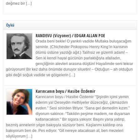
değmez bir […]
Öykü
RANDEVU (Vizyoner) / EDGAR ALLAN POE
Orada beni bekle! O yankılı vadide Mutlaka buluşacağım
seninle. (Chichester Piskoposu Henry King’in karısının
ölümü üstüne yazdığı ağıt.) Talihsiz ve gizemli adam! –
Sen ki kendi hayal gücünün parlaklığıyla afalladın,
gençliğinin alevleri arasına düştün! Hayalimde seni tekrar
görüyorum! Bir kez daha önümde duruyor siluetin! – Olduğun – ah olduğun
gibi değil soğuk vadide ve gölgelerin […]
Karıncanın boyu / Hasibe Özdemir
Karıncanın boyu / Hasibe Özdemir “Şişirdin içimi yemin
ederim ya! Deseydin methiyeler düzeceğiz, çıkmazdım
evden.” Sesi sinirden titriyor. “Sana gel demedim kızım.”
diyorum sakince. “Takıldın peşime madem, ne duyarsan
katlanacaksın.” Bir sigara yakıyor. Başını yana yatırıp,
bezmiş annelerin yılgın bakışıyla süzüyor beni. Kaşlarımı kaldırıp ona
bakıyorum ben de. Pes ediyor. “Git nereye atacaksan at, ben mezeleri
söylüyorum […]