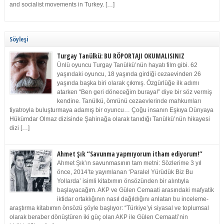
and socialist movements in Turkey. […]
Söyleşi
Turgay Tanülkü: BU RÖPORTAJI OKUMALISINIZ
Ünlü oyuncu Turgay Tanülkü’nün hayatı film gibi. 62
yaşındaki oyuncu, 18 yaşında girdiği cezaevinden 26
yaşında başka biri olarak çıkmış. Özgürlüğe ilk adımı
atarken “Ben geri döneceğim buraya!” diye bir söz vermiş
kendine. Tanülkü, ömrünü cezaevlerinde mahkumları
tiyatroyla buluşturmaya adamış bir oyuncu… Çoğu insanın Eşkıya Dünyaya
Hükümdar Olmaz dizisinde Şahinağa olarak tanıdığı Tanülkü’nün hikayesi
dizi […]
Ahmet Şık “Savunma yapmıyorum itham ediyorum!”
Ahmet Şık’ın savunmasının tam metni: Sözlerime 3 yıl
önce, 2014’te yayımlanan ‘Paralel Yürüdük Biz Bu
Yollarda’ isimli kitabımın önsözünden bir alıntıyla
başlayacağım. AKP ve Gülen Cemaati arasındaki mafyatik
iktidar ortaklığının nasıl dağıldığını anlatan bu inceleme-
araştırma kitabımın önsözü şöyle başlıyor: “Türkiye’yi siyasal ve toplumsal
olarak beraber dönüştüren iki güç olan AKP ile Gülen Cemaati’nin