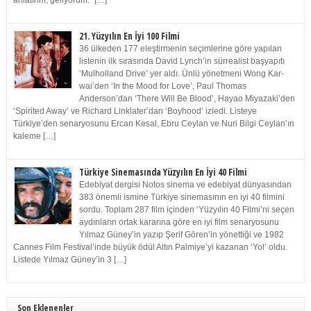
anlatırım, geliyorum.” […]
21. Yüzyılın En İyi 100 Filmi
36 ülkeden 177 eleştirmenin seçimlerine göre yapılan
listenin ilk sırasında David Lynch’in sürrealist başyapıtı
‘Mulholland Drive’ yer aldı. Ünlü yönetmeni Wong Kar-
wai’den ‘In the Mood for Love’, Paul Thomas
Anderson’dan ‘There Will Be Blood’, Hayao Miyazaki’den
‘Spirited Away’ ve Richard Linklater’dan ‘Boyhood’ izledi. Listeye
Türkiye’den senaryosunu Ercan Kesal, Ebru Ceylan ve Nuri Bilgi Ceylan’ın
kaleme […]
Türkiye Sinemasında Yüzyılın En İyi 40 Filmi
Edebiyat dergisi Notos sinema ve edebiyat dünyasından
383 önemli ismine Türkiye sinemasının en iyi 40 filmini
sordu. Toplam 287 film içinden ‘Yüzyılın 40 Filmi’ni seçen
aydınların ortak kararına göre en iyi film senaryosunu
Yılmaz Güney’in yazıp Şerif Gören’in yönettiği ve 1982
Cannes Film Festival’inde büyük ödül Altın Palmiye’yi kazanan ‘Yol’ oldu.
Listede Yılmaz Güney’in 3 […]
Son Eklenenler