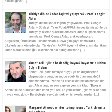
birlikteliği ve […]
Türkiye dibine kadar faşizmi yaşayacak / Prof. Cengiz
Aktar
Türkiye dibine kadar faşizmi yaşayacak / Prof. Cengiz
Aktar – Söyleşi : Yeter Polat AKPM’nin geçtiğimiz günlerde
Türkiye’yi izleme sürecine almasını küme düşmek olarak
tanımlayan Prof. Cengiz Aktar, artık Azerbaycan,
Kırgızistan, Özbekistan, Türkmenistan, Rusya gibi gayri demokratik
ülkelerle aynı kümede olan Türkiye’nin AKPM üyesi 47 ülke arasından ikinci
küme olarak sıraladığı 9 ülkesinden biri olduğunu ifade […]
Ahmet Telli: ‘Şiirin beslendiği kaynak hayattır’ / Didem
Gülçin Erdem
Ahmet Telli, şiirin tümüyle duygu ya da düşünceden
oluşmadığını vurgulayan, bu edebi türü anlama değil
anlamlandırma üzerine bir etkinlik olarak tanımlayan bir
şair. Altı yıl aradan sonra gelen yeni şiir kitabı “Bakışın
Senin” ile de bunu yeniden kanıtlıyor. Telli ile yeni kitabını, şiiri ve şiire dahil
hayatı konuştuk. – Bu söyleşiyi yeryüzündeki en iyi okurlarınızdan […]
Margaret Atwood writes to imprisoned Turkish writer