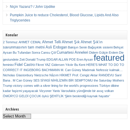
Niçin Yazarız? / John Updike
Pumpkin Juice to reduce Cholesterol, Blood Glucose, Lipids And Also
Triglycerides
Konular
Ahmet Telli
Ahmet Şık
Ahmet Şık'ın
2 Temmuz
AHMET CEMAL
savunmasının tam metni
Asli Erdogan
Bakişın Senin
Bağışıklık sistemi
Behçet
Cumartesi Anneleri
Aysan
Bu Tufandan Sonra
Cansu Çöl
Didem Gülçin Erdem
Die
featured
gestundete Zeit
Donald Trump
EDGAR ALLAN POE
Eren Aysan
Fidel Castro
feminist
Fikret YAZ
Gidersen Yıkılır Bu Kent
HERE’S WHAT TO DO TO
CORRECT IT
INGEBORG BACHMANN
M. Can Güney
Madımak
Nefessiz kalmak…
Nicholas Glastonbury
Nietzsche
Nâzım HİKMET
Prof. Cengiz Aktar
RANDEVU
Sarıl
Bana . M Can Güney
SES
SİYASİ NİHİLİZMİN BİR SEMPTOMU
the Saturday Mothers
Trump victory comes with a silver lining for the world’s progressives
Türkiye dibine
kadar faşizmi yaşayacak
Vizyoner
Yanis Varoufakis
yüreğimde bir avuç volkan
ÖMÜR'CÜ GELDİ ÇOCUK
öykü
ŞEHİTLİK
‘Şiirin beslendiği kaynak hayattır’
Archives
Archives