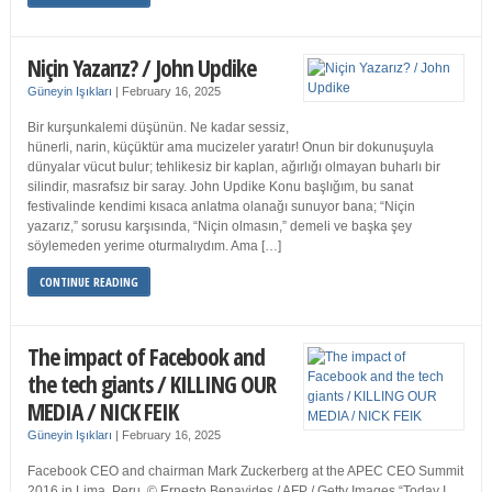
Niçin Yazarız? / John Updike
Güneyin Işıkları
|
February 16, 2025
Bir kurşunkalemi düşünün. Ne kadar sessiz,
hünerli, narin, küçüktür ama mucizeler yaratır! Onun bir dokunuşuyla
dünyalar vücut bulur; tehlikesiz bir kaplan, ağırlığı olmayan buharlı bir
silindir, masrafsız bir saray. John Updike Konu başlığım, bu sanat
festivalinde kendimi kısaca anlatma olanağı sunuyor bana; “Niçin
yazarız,” sorusu karşısında, “Niçin olmasın,” demeli ve başka şey
söylemeden yerime oturmalıydım. Ama […]
CONTINUE READING
The impact of Facebook and
the tech giants / KILLING OUR
MEDIA / NICK FEIK
Güneyin Işıkları
|
February 16, 2025
Facebook CEO and chairman Mark Zuckerberg at the APEC CEO Summit
2016 in Lima, Peru. © Ernesto Benavides / AFP / Getty Images “Today I