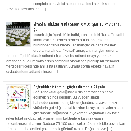
complete chauvinist attitude or at best a thick silence
prevailed towards the […]
SİYASİ NİHİLİZMİN BİR SEMPTOMU; “ŞEHİTLİK” / Cansu
Çöl
İnsanlık için “şehitlik” in tarihi, denilebilir ki “kutsal”ın tarihi
kadar eskidir. Hemen hemen bütün toplumlarda
birbirinden farklı ideolojiler, inançlar ve hatta meslek
grupları tarafından “kutsal” amaçları, inançları uğruna
ölenlerin “şehit” olarak adlandırılışına ve bu adlandırmayı yapanlar
tarafından bu ölüm vakalarının sembolik olarak sahiplenilip bir “şehadet
mertebesi” içerisinde anılışına rastlanır. Burada sorun elbette hayatını
kaybedenlerin adlandırılması […]
Bağışıklık sistemini güçlendirmenin 20 yolu
Soğuk havalar geldiğinde virüsler tarafından hasta
edilmek hiç hoş değildir. Bu yüzden şimdi
bahsedeceğimiz bağışıklık güçlendirici tavsiyeler sizi
virüslerin getirdiği hastalıklardan koruyup, mevsimin tadını
çıkarmanızı sağlayabilir. Şekerden kaçınmak Çok fazla
şeker tüketmek bağışıklık sisteminin bakterilere karşı savaşan
mekanizmasını bastırır. Sadece 75-100 gram şeker tüketmek bile beyaz kan
hücrelerinin bakterileri yok edecek gücünü azaltır. Doğal meyve […]