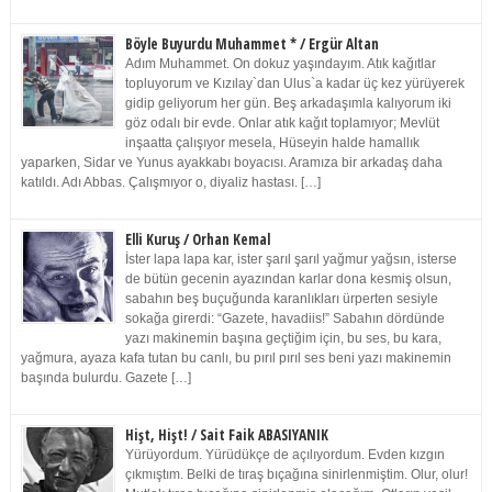
Böyle Buyurdu Muhammet * / Ergür Altan
Adım Muhammet. On dokuz yaşındayım. Atık kağıtlar
topluyorum ve Kızılay`dan Ulus`a kadar üç kez yürüyerek
gidip geliyorum her gün. Beş arkadaşımla kalıyorum iki
göz odalı bir evde. Onlar atık kağıt toplamıyor; Mevlüt
inşaatta çalışıyor mesela, Hüseyin halde hamallık
yaparken, Sidar ve Yunus ayakkabı boyacısı. Aramıza bir arkadaş daha
katıldı. Adı Abbas. Çalışmıyor o, diyaliz hastası. […]
Elli Kuruş / Orhan Kemal
İster lapa lapa kar, ister şarıl şarıl yağmur yağsın, isterse
de bütün gecenin ayazından karlar dona kesmiş olsun,
sabahın beş buçuğunda karanlıkları ürperten sesiyle
sokağa girerdi: “Gazete, havadiis!” Sabahın dördünde
yazı makinemin başına geçtiğim için, bu ses, bu kara,
yağmura, ayaza kafa tutan bu canlı, bu pırıl pırıl ses beni yazı makinemin
başında bulurdu. Gazete […]
Hişt, Hişt! / Sait Faik ABASIYANIK
Yürüyordum. Yürüdükçe de açılıyordum. Evden kızgın
çıkmıştım. Belki de tıraş bıçağına sinirlenmiştim. Olur, olur!