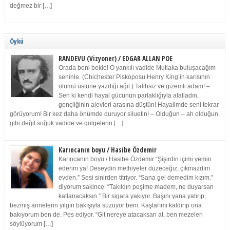
değmez bir […]
Öykü
RANDEVU (Vizyoner) / EDGAR ALLAN POE
Orada beni bekle! O yankılı vadide Mutlaka buluşacağım
seninle. (Chichester Piskoposu Henry King’in karısının
ölümü üstüne yazdığı ağıt.) Talihsiz ve gizemli adam! –
Sen ki kendi hayal gücünün parlaklığıyla afalladın,
gençliğinin alevleri arasına düştün! Hayalimde seni tekrar
görüyorum! Bir kez daha önümde duruyor siluetin! – Olduğun – ah olduğun
gibi değil soğuk vadide ve gölgelerin […]
Karıncanın boyu / Hasibe Özdemir
Karıncanın boyu / Hasibe Özdemir “Şişirdin içimi yemin
ederim ya! Deseydin methiyeler düzeceğiz, çıkmazdım
evden.” Sesi sinirden titriyor. “Sana gel demedim kızım.”
diyorum sakince. “Takıldın peşime madem, ne duyarsan
katlanacaksın.” Bir sigara yakıyor. Başını yana yatırıp,
bezmiş annelerin yılgın bakışıyla süzüyor beni. Kaşlarımı kaldırıp ona
bakıyorum ben de. Pes ediyor. “Git nereye atacaksan at, ben mezeleri
söylüyorum […]