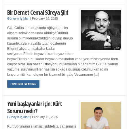
Bir Demet Cemal Süreya Şiiri
Güneyin Işıkları
|
February 16, 2025
GÜLGülün tam ortasında ağlıyorumHer
akşam sokak ortasında öldükçeÖnümü
arkamı bilmiyorumAzaldığını duyup duyup
karanlıktaBeni ayakta tutan gözlerinin
Ellerini alıyorum sabaha kadar
seviyorumEllerin beyaz tekrar beyaz tekrar
beyazEllerinin bu kadar beyaz olmasından korkuyorumİstasyonda tiren
oluyor birazBen bazan istasyonu bulamayan bir adamım Gülü alıyorum
yüzüme sürüyorumHer nasılsa sokağa düşmüşKolumu kanadımı
kırıyorumBir kan oluyor bir kıyamet bir çalgıVe zurnanın […]
CONTINUE READING
Yeni başlayanlar için: Kürt
Sorunu nedir?
Güneyin Işıkları
|
February 16, 2025
Kürt Sorununu silahsız, şiddetsiz, çatışmasız