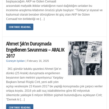
başlayacağım. AKP ve Gülen Cemaati
arasındaki mafyatik iktidar ortaklığının nasıl dağıldığını anlatan bu
inceleme-araştırma kitabımın önsözü şöyle başlıyor: “Türkiye’yi siyasal ve
toplumsal olarak beraber dönüştüren iki güç olan AKP ile Gülen
Cemaati’nin birlikteliği ve […]
CONTINUE READING
Ahmet Şık’ın Duruşmada
Engellenen Savunması – ARALIK
2017
Güneyin Işıkları
|
February 16, 2025
361 gündür tutuklu gazeteci Ahmet Şık’ın
dünkü (25 Aralık) duruşmada engellenen
beyanının tam metnini yayınlıyoruz Yargıtay
Başkanı İsmail Rüştü Cirit, yeni adli yılın
açılışı vesilesiyle 23 Kasım 2017’de yaptığı konuşmada çok çarpıcı veriler
ortaya koydu. 2016 yılı adli suç istatistiklerine göre 80 milyonluk
ülkemizde yaklaşık 6 milyon 900bin şüpheli bulunduğunu açıklayan Cirit;
“Demek ki […]
CONTINUE READING