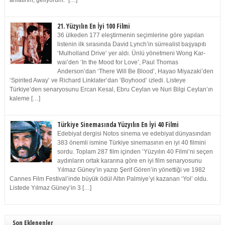
anlatırım, geliyorum.” […]
21. Yüzyılın En İyi 100 Filmi
36 ülkeden 177 eleştirmenin seçimlerine göre yapılan
listenin ilk sırasında David Lynch’in sürrealist başyapıtı
‘Mulholland Drive’ yer aldı. Ünlü yönetmeni Wong Kar-
wai’den ‘In the Mood for Love’, Paul Thomas
Anderson’dan ‘There Will Be Blood’, Hayao Miyazaki’den
‘Spirited Away’ ve Richard Linklater’dan ‘Boyhood’ izledi. Listeye
Türkiye’den senaryosunu Ercan Kesal, Ebru Ceylan ve Nuri Bilgi Ceylan’ın
kaleme […]
Türkiye Sinemasında Yüzyılın En İyi 40 Filmi
Edebiyat dergisi Notos sinema ve edebiyat dünyasından
383 önemli ismine Türkiye sinemasının en iyi 40 filmini
sordu. Toplam 287 film içinden ‘Yüzyılın 40 Filmi’ni seçen
aydınların ortak kararına göre en iyi film senaryosunu
Yılmaz Güney’in yazıp Şerif Gören’in yönettiği ve 1982
Cannes Film Festival’inde büyük ödül Altın Palmiye’yi kazanan ‘Yol’ oldu.
Listede Yılmaz Güney’in 3 […]
Son Eklenenler