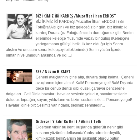
BİZ İKİMİZ İKİ KARDEŞ /Muzaffer İlhan ERDOST
BİZ İKİMİZ İKİ KARDEŞ /Muzaffer İlhan ERDOST (Bir
Fotoğraf Altı İçin) Ve biz geleceğiz bir gün, biz ikimiz İki
kardeş Duracağız Fotoğrafımızda durduğumuz gibi Benim
ellerimde kelepçe Yüzümde yapay bir gülüş (Kelepçeyi
yadırgamanın gülüşü belki İlk kez olduğu için Sonra
alıştım Ve unuttum sonra kelepçeyi bileklerimde) Senin yüzün İçerde
olmanın ve umudun arasında Ve ilk […]
SES / Nâzım HİKMET
Çeneni avuçlarının içine alıp, duvara dalıp kalma!. Çeneni
avuçlarının içine alma!. Kalk! Pencereye gel! Bak! Dışarda
gece bir cenup denizi gibi güzel, çarpıyor pencerene
dalgaları.. Gel! Dinle havaları: havalar seslerin yoludur, havalar seslerle
doludur: toprağın, suyun, yıldızların ve bizim seslerimizle… Pencereye gel!
Havaları dinle bir: Sesimiz yanındadır, sesimiz seninledir…
Gidersen Yıkılır Bu Kent / Ahmet Telli
Gidersen yıkılır bu kent, kuşlar da giderBir nehir gibi
susarım yüzünün deltasındaYanlış adreslerdeydik,
kimliksizdik belkiSarışın bir şaşkınlık olurdu bütün