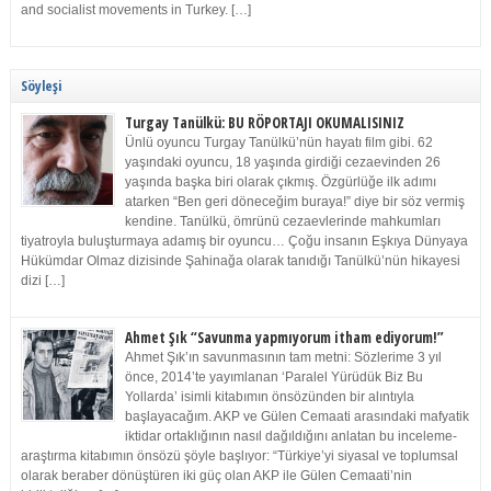
and socialist movements in Turkey. […]
Söyleşi
Turgay Tanülkü: BU RÖPORTAJI OKUMALISINIZ
Ünlü oyuncu Turgay Tanülkü’nün hayatı film gibi. 62
yaşındaki oyuncu, 18 yaşında girdiği cezaevinden 26
yaşında başka biri olarak çıkmış. Özgürlüğe ilk adımı
atarken “Ben geri döneceğim buraya!” diye bir söz vermiş
kendine. Tanülkü, ömrünü cezaevlerinde mahkumları
tiyatroyla buluşturmaya adamış bir oyuncu… Çoğu insanın Eşkıya Dünyaya
Hükümdar Olmaz dizisinde Şahinağa olarak tanıdığı Tanülkü’nün hikayesi
dizi […]
Ahmet Şık “Savunma yapmıyorum itham ediyorum!”
Ahmet Şık’ın savunmasının tam metni: Sözlerime 3 yıl
önce, 2014’te yayımlanan ‘Paralel Yürüdük Biz Bu
Yollarda’ isimli kitabımın önsözünden bir alıntıyla
başlayacağım. AKP ve Gülen Cemaati arasındaki mafyatik
iktidar ortaklığının nasıl dağıldığını anlatan bu inceleme-
araştırma kitabımın önsözü şöyle başlıyor: “Türkiye’yi siyasal ve toplumsal
olarak beraber dönüştüren iki güç olan AKP ile Gülen Cemaati’nin