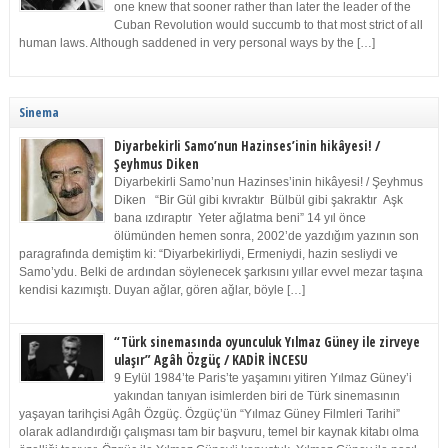
one knew that sooner rather than later the leader of the
Cuban Revolution would succumb to that most strict of all
human laws. Although saddened in very personal ways by the […]
Sinema
Diyarbekirli Samo’nun Hazinses’inin hikâyesi! /
Şeyhmus Diken
Diyarbekirli Samo’nun Hazinses’inin hikâyesi! / Şeyhmus
Diken “Bir Gül gibi kıvraktır Bülbül gibi şakraktır Aşk
bana ızdıraptır Yeter ağlatma beni” 14 yıl önce
ölümünden hemen sonra, 2002’de yazdığım yazının son
paragrafında demiştim ki: “Diyarbekirliydi, Ermeniydi, hazin sesliydi ve
Samo’ydu. Belki de ardından söylenecek şarkısını yıllar evvel mezar taşına
kendisi kazımıştı. Duyan ağlar, gören ağlar, böyle […]
“Türk sinemasında oyunculuk Yılmaz Güney ile zirveye
ulaşır” Agâh Özgüç / KADİR İNCESU
9 Eylül 1984’te Paris’te yaşamını yitiren Yılmaz Güney’i
yakından tanıyan isimlerden biri de Türk sinemasının
yaşayan tarihçisi Agâh Özgüç. Özgüç’ün “Yılmaz Güney Filmleri Tarihi”
olarak adlandırdığı çalışması tam bir başvuru, temel bir kaynak kitabı olma