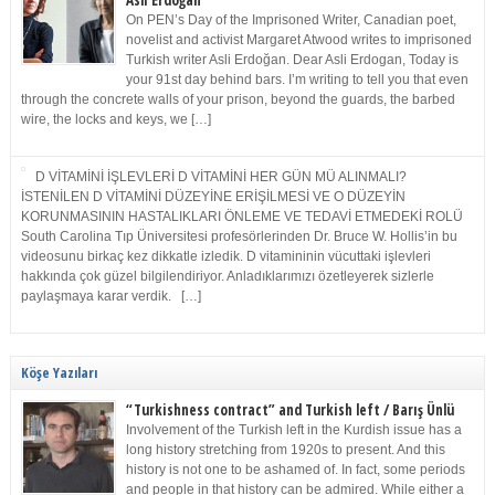
Asli Erdoğan
On PEN’s Day of the Imprisoned Writer, Canadian poet,
novelist and activist Margaret Atwood writes to imprisoned
Turkish writer Asli Erdoğan. Dear Asli Erdogan, Today is
your 91st day behind bars. I’m writing to tell you that even
through the concrete walls of your prison, beyond the guards, the barbed
wire, the locks and keys, we […]
D VİTAMİNİ İŞLEVLERİ D VİTAMİNİ HER GÜN MÜ ALINMALI?
İSTENİLEN D VİTAMİNİ DÜZEYİNE ERİŞİLMESİ VE O DÜZEYİN
KORUNMASININ HASTALIKLARI ÖNLEME VE TEDAVİ ETMEDEKİ ROLÜ
South Carolina Tıp Üniversitesi profesörlerinden Dr. Bruce W. Hollis’in bu
videosunu birkaç kez dikkatle izledik. D vitamininin vücuttaki işlevleri
hakkında çok güzel bilgilendiriyor. Anladıklarımızı özetleyerek sizlerle
paylaşmaya karar verdik. […]
Köşe Yazıları
“Turkishness contract” and Turkish left / Barış Ünlü
Involvement of the Turkish left in the Kurdish issue has a
long history stretching from 1920s to present. And this
history is not one to be ashamed of. In fact, some periods
and people in that history can be admired. While either a