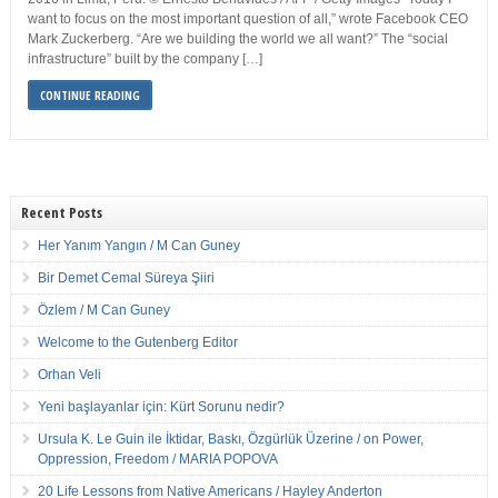
want to focus on the most important question of all,” wrote Facebook CEO
Mark Zuckerberg. “Are we building the world we all want?” The “social
infrastructure” built by the company […]
CONTINUE READING
Recent Posts
Her Yanım Yangın / M Can Guney
Bir Demet Cemal Süreya Şiiri
Özlem / M Can Guney
Welcome to the Gutenberg Editor
Orhan Veli
Yeni başlayanlar için: Kürt Sorunu nedir?
Ursula K. Le Guin ile İktidar, Baskı, Özgürlük Üzerine / on Power,
Oppression, Freedom / MARIA POPOVA
20 Life Lessons from Native Americans / Hayley Anderton