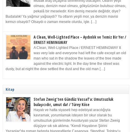
Mutlak tıraş bıçağına sinirlenmiş olacağım. Otların yeşil
olması, denizin mavi olması, gökyüzünün bulutsuz olması,
pekalâ bir meseledir. Kim demiş mesele değildir, diye?
Budalalık! Ya yağmur yağsaydı? Ya otların yeşili mor, ya denizin mavisi
kırmızı olsaydı? Olsaydı o zaman mesele olurdu, işte. […]
A Clean, Well-Lighted Place – Aydınlık ve Temiz Bir Yer /
ERNEST HEMINGWAY
A Clean, Well-Lighted Place / ERNEST HEMINGWAY It
was very late and everyone had left the cafe except an old
man who sat in the shadow the leaves of the tree made
against the electric light. In the day time the street was
dusty, but at night the dew settled the dust and the old man […]
Kitap
Stefan Zweig’ten Gündüz Vassaf’a: Umutsuzluk
bulaşıcıdır, umut da! / Türey Köse
Hayatı ve hatta siyaseti hep edebiyat aracılığıyla
kavramak, yorumlamak isteyen bir okur olarak bu
umutsuzluk günlerinde Avusturyalı yazar Stefan Zweig
düşüyor sık sık aklıma. “Kendi Hayatının Şiirini
Yazanlar”da roman tadında biyografilerle Casanova, Stendhal, Tolstoy’u