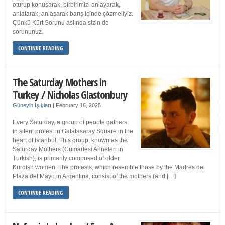
oturup konuşarak, birbirimizi anlayarak,
anlatarak, anlaşarak barış içinde çözmeliyiz.
Çünkü Kürt Sorunu aslında sizin de
sorununuz.
CONTINUE READING
The Saturday Mothers in
Turkey / Nicholas Glastonbury
Güneyin Işıkları
|
February 16, 2025
Every Saturday, a group of people gathers
in silent protest in Galatasaray Square in the
heart of Istanbul. This group, known as the
Saturday Mothers (Cumartesi Anneleri in
Turkish), is primarily composed of older
Kurdish women. The protests, which resemble those by the Madres del
Plaza del Mayo in Argentina, consist of the mothers (and […]
CONTINUE READING