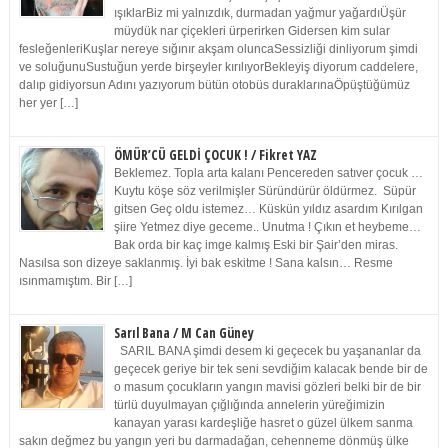
ışıklarBiz mi yalnızdık, durmadan yağmur yağardıÜşür
müydük nar çiçekleri ürperirken Gidersen kim sular
fesleğenleriKuşlar nereye sığınır akşam oluncaSessizliği dinliyorum şimdi
ve soluğunuSustuğun yerde birşeyler kırılıyorBekleyiş diyorum caddelere,
dalıp gidiyorsun Adını yazıyorum bütün otobüs duraklarınaÖpüştüğümüz
her yer […]
ÖMÜR’CÜ GELDİ ÇOCUK ! / Fikret YAZ
Beklemez. Topla arta kalanı Pencereden satıver çocuk …
Kuytu köşe söz verilmişler Süründürür öldürmez. Süpür
gitsen Geç oldu istemez… Küskün yıldız asardım Kırılgan
şiire Yetmez diye geceme.. Unutma ! Çıkın et heybeme…
Bak orda bir kaç imge kalmış Eski bir Şair’den miras.
Nasılsa son dizeye saklanmış. İyi bak eskitme ! Sana kalsın… Resme
ısınmamıştım. Bir […]
Sarıl Bana / M Can Güney
SARIL BANA şimdi desem ki geçecek bu yaşananlar da
geçecek geriye bir tek seni sevdiğim kalacak bende bir de
o masum çocukların yangın mavisi gözleri belki bir de bir
türlü duyulmayan çığlığında annelerin yüreğimizin
kanayan yarası kardeşliğe hasret o güzel ülkem sanma
sakın değmez bu yangın yeri bu darmadağan, cehenneme dönmüş ülke