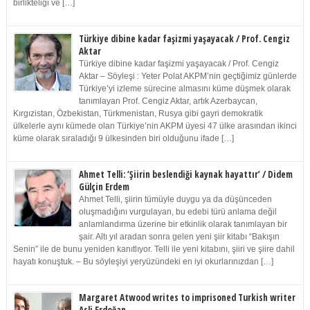
birlikteliği ve […]
Türkiye dibine kadar faşizmi yaşayacak / Prof. Cengiz
Aktar
Türkiye dibine kadar faşizmi yaşayacak / Prof. Cengiz
Aktar – Söyleşi : Yeter Polat AKPM’nin geçtiğimiz günlerde
Türkiye’yi izleme sürecine almasını küme düşmek olarak
tanımlayan Prof. Cengiz Aktar, artık Azerbaycan,
Kırgızistan, Özbekistan, Türkmenistan, Rusya gibi gayri demokratik
ülkelerle aynı kümede olan Türkiye’nin AKPM üyesi 47 ülke arasından ikinci
küme olarak sıraladığı 9 ülkesinden biri olduğunu ifade […]
Ahmet Telli: ‘Şiirin beslendiği kaynak hayattır’ / Didem
Gülçin Erdem
Ahmet Telli, şiirin tümüyle duygu ya da düşünceden
oluşmadığını vurgulayan, bu edebi türü anlama değil
anlamlandırma üzerine bir etkinlik olarak tanımlayan bir
şair. Altı yıl aradan sonra gelen yeni şiir kitabı “Bakışın
Senin” ile de bunu yeniden kanıtlıyor. Telli ile yeni kitabını, şiiri ve şiire dahil
hayatı konuştuk. – Bu söyleşiyi yeryüzündeki en iyi okurlarınızdan […]
Margaret Atwood writes to imprisoned Turkish writer