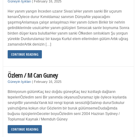
Güneyin Işıkları
|
February 16, 2025
Her yanım yangın İnceden uzanır Sivas’aHer yanım sanki Bir uçurum
kenarıÖylece durur Kımıldamaz sanırsın DünyaNe yapacağını
şaşırmışAnlamaya çalışır anlaşılmazı Her yanım özlem Birikir bir nehrin
getirdiklerinde usulcaHer yanım gülüşleri Sımsıcak sarılır boynuma Sonra
birden düşer kara bulutlarHer yanım sanki Öfkeden sırılsıklam Şu yorgun
yürekte Durdurulamaz bir kavga Kurtul elem ellerinden gülüm Artık uğraş
zamanıdırArtık denizin […]
CONTINUE READING
Özlem / M Can Guney
Güneyin Işıkları
|
February 16, 2025
Bilmiyorum gülümKaç kez doğdu güneşKaç kez kızıllaştı dağların
tepeleriÖzledim seni Bir yanımda okyanusDuramaz işte öylece kıyılarda
sevişirBir yanımdaYanık kül rengi toprak sessizliğiSalınıp dururSokulur
yalnızlığıma kokun olur Gözlerim bir buruk gülümsemeDudağımda
buğusu öpüşlerinGeceler boyuÖzledim seni 2004 Haziran Sydney /
Toplumsal Kaynak / Memduh Güney
CONTINUE READING