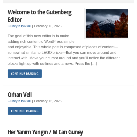
Welcome to the Gutenberg
Editor
Güneyin Işıkları
|
February 16, 2025
The goal of this new editor is to make
adding rich content to WordPress simple
and enjoyable. This whole post is composed of pieces of content—
somewhat similar to LEGO bricks—that you can move around and
interact with. Move your cursor around and you’ll notice the different
blocks light up with outlines and arrows. Press the […]
CONTINUE READING
Orhan Veli
Güneyin Işıkları
|
February 16, 2025
CONTINUE READING
Her Yanım Yangın / M Can Guney