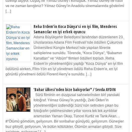
özelliği taşıyor. Özgüç ile Yılmaz Güney’i konuştuk. Yılmaz Güney ile nasıl
ve ne zaman tanıştınız? Yılmaz Güney’in Anadolu sinemalarında gösterimi
[…]
Reha Erdem’in Koca Dünya’si en iyi film, Menderes
Samancılar en iyi erkek oyuncu
Adana Büyükşehir Belediyesi tarafından düzenlenen 23.
Uluslararası Adana Film Festivali’nde ödüllen Çukurova
Üniversitesi Kongre Merkezi’nde yapılan törenle
sahiplerine sunuldu. Törende, “Koca Dünya”, “Babamın
Kanatları” ve “Albüm” filmleri ödülleri topladı. Reha
Erdem’in yönetmenliğini yaptığı “Koca Dünya” en iyi film
ödülünü alırken, Film-Yön en iyi yönetmen ödülü Reha Erdem’e, en iyi
görüntü yönetmeni ödülü Florent Herry’e sunuldu. […]
‘Bahar ülkesi’nden bize bakıyorlar* / Sevda AYDIN
Sürü filminin en duygusal sahnelerinden biri yandaki
fotoğraf. Yılmaz Güney’in yazdığı, Zeki Ökten’in
yönetmenliğini üstlendiği Sürü’nün setinden çıkan bu
fotoğrafın çekilmesinden yıllar sonra tek tek ayrıldılar
aramızdan Yaman Okay, Tuncel Kurtiz ve Tarık Akan…
#”Ölümü gömdüm, geliyorum. Bir sonbahar günüydü, geliyorum. Güneşler
buz gibiydi, geliyorum. Ve bütün kötülükler. Ölümün armaları gibiydi. Size