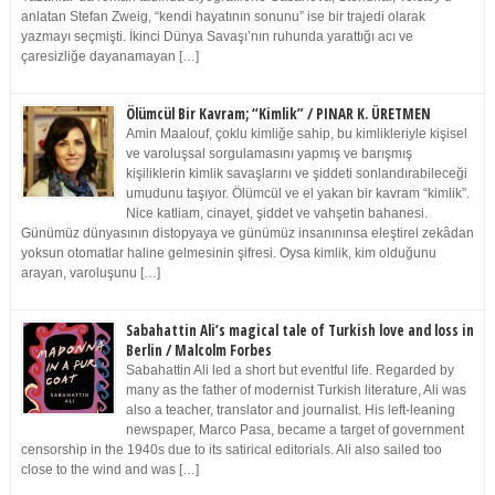
anlatan Stefan Zweig, “kendi hayatının sonunu” ise bir trajedi olarak
yazmayı seçmişti. İkinci Dünya Savaşı’nın ruhunda yarattığı acı ve
çaresizliğe dayanamayan […]
Ölümcül Bir Kavram; “Kimlik” / PINAR K. ÜRETMEN
Amin Maalouf, çoklu kimliğe sahip, bu kimlikleriyle kişisel
ve varoluşsal sorgulamasını yapmış ve barışmış
kişiliklerin kimlik savaşlarını ve şiddeti sonlandırabileceği
umudunu taşıyor. Ölümcül ve el yakan bir kavram “kimlik”.
Nice katliam, cinayet, şiddet ve vahşetin bahanesi.
Günümüz dünyasının distopyaya ve günümüz insanınınsa eleştirel zekâdan
yoksun otomatlar haline gelmesinin şifresi. Oysa kimlik, kim olduğunu
arayan, varoluşunu […]
Sabahattin Ali’s magical tale of Turkish love and loss in
Berlin / Malcolm Forbes
Sabahattin Ali led a short but eventful life. Regarded by
many as the father of modernist Turkish literature, Ali was
also a teacher, translator and journalist. His left-leaning
newspaper, Marco Pasa, became a target of government
censorship in the 1940s due to its satirical editorials. Ali also sailed too
close to the wind and was […]