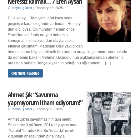
Nefessiz kalmak… / Eren Aysan
Güneyin Işıkları
|
February 16, 2025
Dille kolay… Tam yirmi dört koca sene
geçmiş o karanlık günün ardından. Her şey
dün gibi oysa. Ölümünden hemen önce
Sıvas’tan telefonla arayan babamla
konuşmam, televizyondan olayları takip
etmeye çalışmam, Madımak Oteli yakıldıktan
hemen sonra bilgi alabilmek için oradan oraya koşturmam; sonrasında
da dönemin bakanı Mehmet Gazioğlu’nun açıklamasından ölenlerin
arasında babam Behçet Aysan’ın olduğunu öğrenmem… […]
CONTINUE READING
Ahmet Şık “Savunma
yapmıyorum itham ediyorum!”
Güneyin Işıkları
|
February 16, 2025
Ahmet Şık’ın savunmasının tam metni:
Sözlerime 3 yıl önce, 2014’te yayımlanan
‘Paralel Yürüdük Biz Bu Yollarda’ isimli
kitabımın önsözünden bir alıntıyla