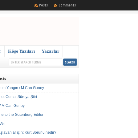
Posts
Comments
r
Köşe Yazıları
Yazarlar
osts
nım Yangın / M Can Guney
met Cemal Süreya Şiiri
/ M Can Guney
e to the Gutenberg Editor
Veli
şlayanlar için: Kürt Sorunu nedir?