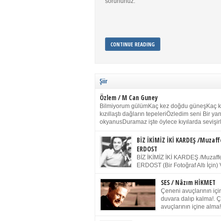
sorununuz.
CONTINUE READING
Şiir
Özlem / M Can Guney
Bilmiyorum gülümKaç kez doğdu güneşKaç 
kızıllaştı dağların tepeleriÖzledim seni Bir y
okyanusDuramaz işte öylece kıyılarda sevişir
yanımdaYanık kül rengi toprak sessizliğiSalın
dururSokulur yalnızlığıma kokun olur Gözleri
BİZ İKİMİZ İKİ KARDEŞ /Muzaff
buruk gülümsemeDudağımda buğusu
ERDOST
öpüşlerinGeceler boyuÖzledim seni 2004 Ha
BİZ İKİMİZ İKİ KARDEŞ /Muzaffe
Sydney / Toplumsal Kaynak / Memduh Güney
ERDOST (Bir Fotoğraf Altı İçin) 
geleceğiz bir gün, biz ikimiz İki
Duracağız Fotoğrafımızda durduğumuz gibi 
SES / Nâzım HİKMET
ellerimde kelepçe Yüzümde yapay bir gülüş
Çeneni avuçlarının için
(Kelepçeyi yadırgamanın gülüşü belki İlk kez
duvara dalıp kalma!. 
için Sonra alıştım Ve unuttum sonra kelepçeyi
avuçlarının içine alma!
bileklerimde) Senin yüzün İçerde olmanın ve
Pencereye gel! Bak! D
umudun arasında Ve ilk […]