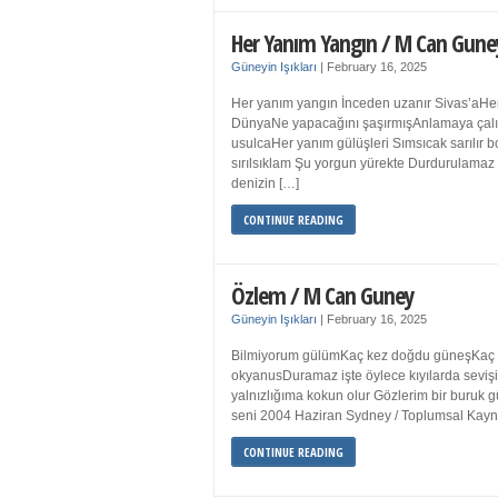
Her Yanım Yangın / M Can Gune
Güneyin Işıkları
|
February 16, 2025
Her yanım yangın İnceden uzanır Sivas’aHer
DünyaNe yapacağını şaşırmışAnlamaya çalışır
usulcaHer yanım gülüşleri Sımsıcak sarılır
sırılsıklam Şu yorgun yürekte Durdurulamaz 
denizin […]
CONTINUE READING
Özlem / M Can Guney
Güneyin Işıkları
|
February 16, 2025
Bilmiyorum gülümKaç kez doğdu güneşKaç kez
okyanusDuramaz işte öylece kıyılarda sevişi
yalnızlığıma kokun olur Gözlerim bir bur
seni 2004 Haziran Sydney / Toplumsal Ka
CONTINUE READING