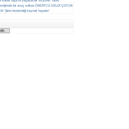
ne kadar faşizmi yaşayacak
Vizyoner
Yanis
üreğimde bir avuç volkan
ÖMÜR'CÜ GELDİ ÇOCUK
LİK
‘Şiirin beslendiği kaynak hayattır’