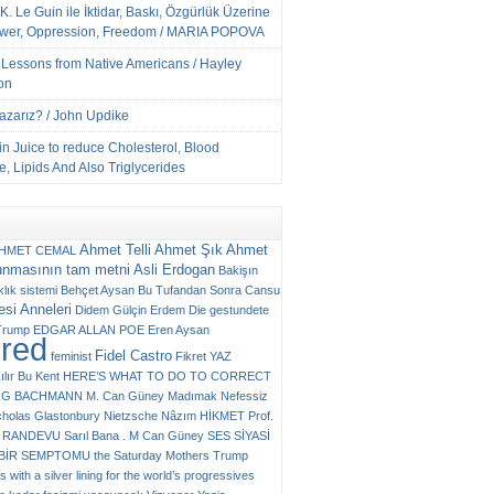
K. Le Guin ile İktidar, Baskı, Özgürlük Üzerine
ower, Oppression, Freedom / MARIA POPOVA
e Lessons from Native Americans / Hayley
on
Yazarız? / John Updike
n Juice to reduce Cholesterol, Blood
, Lipids And Also Triglycerides
Ahmet Telli
Ahmet Şık
Ahmet
HMET CEMAL
unmasının tam metni
Asli Erdogan
Bakişın
klık sistemi
Behçet Aysan
Bu Tufandan Sonra
Cansu
si Anneleri
Didem Gülçin Erdem
Die gestundete
Trump
EDGAR ALLAN POE
Eren Aysan
ured
Fidel Castro
feminist
Fikret YAZ
ılır Bu Kent
HERE’S WHAT TO DO TO CORRECT
RG BACHMANN
M. Can Güney
Madımak
Nefessiz
cholas Glastonbury
Nietzsche
Nâzım HİKMET
Prof.
RANDEVU
Sarıl Bana . M Can Güney
SES
SİYASİ
N BİR SEMPTOMU
the Saturday Mothers
Trump
 with a silver lining for the world’s progressives