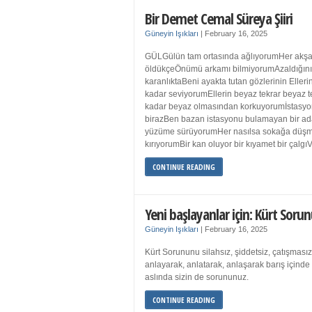
Bir Demet Cemal Süreya Şiiri
Güneyin Işıkları
|
February 16, 2025
GÜLGülün tam ortasında ağlıyorumHer akşa
öldükçeÖnümü arkamı bilmiyorumAzaldığın
karanlıktaBeni ayakta tutan gözlerinin Eller
kadar seviyorumEllerin beyaz tekrar beyaz t
kadar beyaz olmasından korkuyorumİstasyon
birazBen bazan istasyonu bulamayan bir a
yüzüme sürüyorumHer nasılsa sokağa düş
kırıyorumBir kan oluyor bir kıyamet bir çalgı
CONTINUE READING
Yeni başlayanlar için: Kürt Sorun
Güneyin Işıkları
|
February 16, 2025
Kürt Sorununu silahsız, şiddetsiz, çatışmasız
anlayarak, anlatarak, anlaşarak barış içind
aslında sizin de sorununuz.
CONTINUE READING