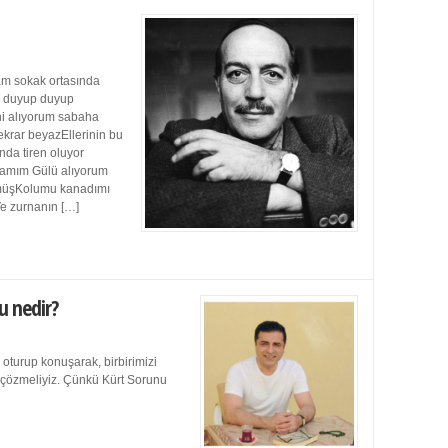
m sokak ortasında
ı duyup duyup
ini alıyorum sabaha
ekrar beyazEllerinin bu
da tiren oluyor
damım Gülü alıyorum
müşKolumu kanadımı
Ve zurnanın […]
u nedir?
 oturup konuşarak, birbirimizi
e çözmeliyiz. Çünkü Kürt Sorunu