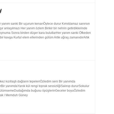
y
 yanım sanki Bir uçurum kenarıÖylece durur Kımıldamaz sanırsın
 anlaşılmazı Her yanım özlem Birikir bir nehrin getirdiklerinde
 boynuma Sonra birden düşer kara bulutlarHer yanım sanki Öfkeden
bir kavga Kurtul elem ellerinden gülüm Artık uğraş zamanıdırArtık
 kızıllaştı dağların tepeleriÖzledim seni Bir yanımda
rBir yanımdaYanık kül rengi toprak sessizliğiSalınıp dururSokulur
uk gülümsemeDudağımda buğusu öpüşlerinGeceler boyuÖzledim
ynak / Memduh Güney