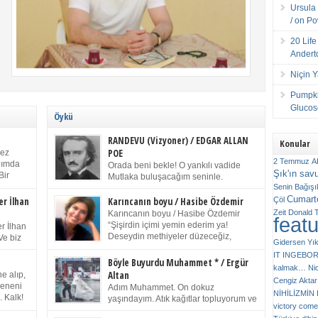
Ursula 
/ on P
20 Lif
Andert
Niçin 
Pumpki
Glucose
Öykü
RANDEVU (Vizyoner) / EDGAR ALLAN
Konular
POE
kez
2 Temmuz
A
anımda
Orada beni bekle! O yankılı vadide
Şık'ın sav
Bir
Mutlaka buluşacağım seninle.
ıp
Senin
Bağışı
(Chichester Piskoposu Henry King’in
m bir
Cumarte
karısının ölümü üstüne yazdığı ağıt.) Talihsiz ve
Çöl
er İlhan
Karıncanın boyu / Hasibe Özdemir
gizemli adam! – Sen ki kendi hayal gücünün
Zeit
Donald 
Karıncanın boyu / Hasibe Özdemir
feat
ziran
parlaklığıyla afalladın, gençliğinin alevleri arasına
“Şişirdin içimi yemin ederim ya!
r İlhan
düştün! Hayalimde seni tekrar görüyorum! Bir kez
Deseydin methiyeler düzeceğiz,
Ve biz
Gidersen Yık
daha önümde duruyor siluetin! – Olduğun – ah
çıkmazdım evden.” Sesi sinirden
 kardeş
IT
INGEBO
olduğun gibi değil soğuk vadide ve gölgelerin […]
titriyor. “Sana gel demedim kızım.” diyorum sakince.
Benim
Böyle Buyurdu Muhammet * / Ergür
kalmak…
Ni
“Takıldın peşime madem, ne duyarsan
Altan
e alıp,
Cengiz Aktar
katlanacaksın.” Bir sigara yakıyor. Başını yana yatırıp,
 olduğu
Çeneni
Adım Muhammet. On dokuz
bezmiş annelerin yılgın bakışıyla süzüyor beni.
NİHİLİZMİ
. Kalk!
yaşındayım. Atık kağıtlar topluyorum ve
Kaşlarımı kaldırıp ona bakıyorum ben de. Pes ediyor.
victory comes
ışarda
Kızılay`dan Ulus`a kadar üç kez
“Git nereye atacaksan at, ben mezeleri söylüyorum