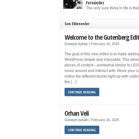
to solution may well be to get more sleep but 
Fernández
you get your 8 hours a night and still feel fati
The only sure thing in life is tha
when your […]
must die. Having seen the occa
images of the frail Fidel Castro at 90, one kne
sooner rather than later the leader of the Cu
Son Eklenenler
Revolution would succumb to that most strict o
human laws. Although saddened in very pers
Welcome to the Gutenberg Edi
ways by the […]
Güneyin Işıkları
|
February 16, 2025
The goal of this new editor is to make adding
WordPress simple and enjoyable. This whol
pieces of content—somewhat similar to LEG
move around and interact with. Move your cu
notice the different blocks light up with outl
the […]
CONTINUE READING
Orhan Veli
Güneyin Işıkları
|
February 16, 2025
CONTINUE READING