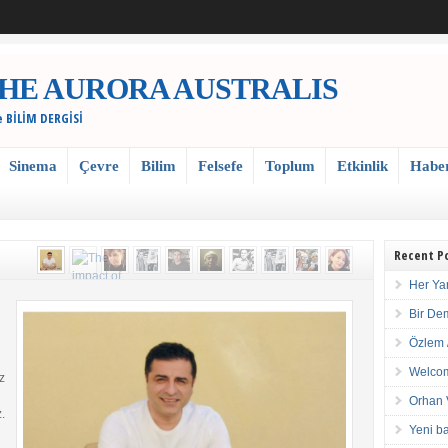
 / THE AURORA AUSTRALIS
e BİLİM DERGİSİ
Sinema
Çevre
Bilim
Felsefe
Toplum
Etkinlik
Habe
Recent P
Her Ya
Bir De
Özlem 
Welcom
z
Orhan 
.
Yeni ba