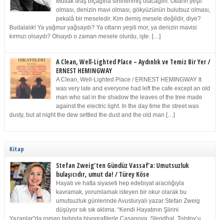
Mutlak tıraş bıçağına sinirlenmiş olacağım. Otların yeşil
olması, denizin mavi olması, gökyüzünün bulutsuz olması,
pekalâ bir meseledir. Kim demiş mesele değildir, diye?
Budalalık! Ya yağmur yağsaydı? Ya otların yeşili mor, ya denizin mavisi
kırmızı olsaydı? Olsaydı o zaman mesele olurdu, işte. […]
A Clean, Well-Lighted Place – Aydınlık ve Temiz Bir Yer /
ERNEST HEMINGWAY
A Clean, Well-Lighted Place / ERNEST HEMINGWAY It
was very late and everyone had left the cafe except an old
man who sat in the shadow the leaves of the tree made
against the electric light. In the day time the street was
dusty, but at night the dew settled the dust and the old man […]
Kitap
Stefan Zweig’ten Gündüz Vassaf’a: Umutsuzluk
bulaşıcıdır, umut da! / Türey Köse
Hayatı ve hatta siyaseti hep edebiyat aracılığıyla
kavramak, yorumlamak isteyen bir okur olarak bu
umutsuzluk günlerinde Avusturyalı yazar Stefan Zweig
düşüyor sık sık aklıma. “Kendi Hayatının Şiirini
Yazanlar”da roman tadında biyografilerle Casanova, Stendhal, Tolstoy’u