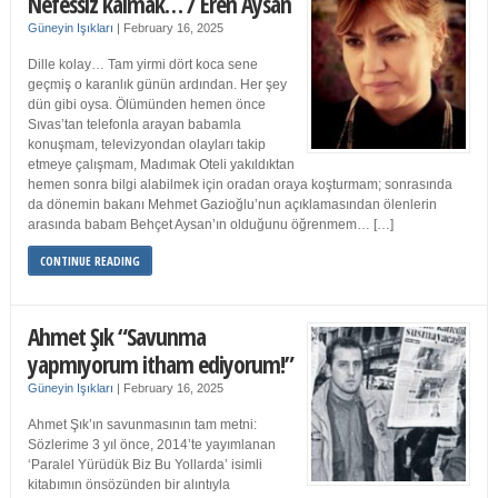
Nefessiz kalmak… / Eren Aysan
Güneyin Işıkları
|
February 16, 2025
Dille kolay… Tam yirmi dört koca sene
geçmiş o karanlık günün ardından. Her şey
dün gibi oysa. Ölümünden hemen önce
Sıvas’tan telefonla arayan babamla
konuşmam, televizyondan olayları takip
etmeye çalışmam, Madımak Oteli yakıldıktan
hemen sonra bilgi alabilmek için oradan oraya koşturmam; sonrasında
da dönemin bakanı Mehmet Gazioğlu’nun açıklamasından ölenlerin
arasında babam Behçet Aysan’ın olduğunu öğrenmem… […]
CONTINUE READING
Ahmet Şık “Savunma
yapmıyorum itham ediyorum!”
Güneyin Işıkları
|
February 16, 2025
Ahmet Şık’ın savunmasının tam metni:
Sözlerime 3 yıl önce, 2014’te yayımlanan
‘Paralel Yürüdük Biz Bu Yollarda’ isimli
kitabımın önsözünden bir alıntıyla