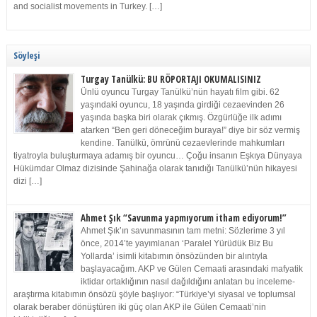
and socialist movements in Turkey. […]
Söyleşi
Turgay Tanülkü: BU RÖPORTAJI OKUMALISINIZ
Ünlü oyuncu Turgay Tanülkü’nün hayatı film gibi. 62
yaşındaki oyuncu, 18 yaşında girdiği cezaevinden 26
yaşında başka biri olarak çıkmış. Özgürlüğe ilk adımı
atarken “Ben geri döneceğim buraya!” diye bir söz vermiş
kendine. Tanülkü, ömrünü cezaevlerinde mahkumları
tiyatroyla buluşturmaya adamış bir oyuncu… Çoğu insanın Eşkıya Dünyaya
Hükümdar Olmaz dizisinde Şahinağa olarak tanıdığı Tanülkü’nün hikayesi
dizi […]
Ahmet Şık “Savunma yapmıyorum itham ediyorum!”
Ahmet Şık’ın savunmasının tam metni: Sözlerime 3 yıl
önce, 2014’te yayımlanan ‘Paralel Yürüdük Biz Bu
Yollarda’ isimli kitabımın önsözünden bir alıntıyla
başlayacağım. AKP ve Gülen Cemaati arasındaki mafyatik
iktidar ortaklığının nasıl dağıldığını anlatan bu inceleme-
araştırma kitabımın önsözü şöyle başlıyor: “Türkiye’yi siyasal ve toplumsal
olarak beraber dönüştüren iki güç olan AKP ile Gülen Cemaati’nin