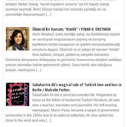
anlatan Stefan Zweig, “kendi hayatının sonunu” ise bir trajedi olarak
yazmayı seçmişti. İkinci Dünya Savaşı’nın ruhunda yarattığı acı ve
çaresizliğe dayanamayan […]
Ölümcül Bir Kavram; “Kimlik” / PINAR K. ÜRETMEN
Amin Maalouf, çoklu kimliğe sahip, bu kimlikleriyle kişisel
ve varoluşsal sorgulamasını yapmış ve barışmış
kişiliklerin kimlik savaşlarını ve şiddeti sonlandırabileceği
umudunu taşıyor. Ölümcül ve el yakan bir kavram “kimlik”.
Nice katliam, cinayet, şiddet ve vahşetin bahanesi.
Günümüz dünyasının distopyaya ve günümüz insanınınsa eleştirel zekâdan
yoksun otomatlar haline gelmesinin şifresi. Oysa kimlik, kim olduğunu
arayan, varoluşunu […]
Sabahattin Ali’s magical tale of Turkish love and loss in
Berlin / Malcolm Forbes
Sabahattin Ali led a short but eventful life. Regarded by
many as the father of modernist Turkish literature, Ali was
also a teacher, translator and journalist. His left-leaning
newspaper, Marco Pasa, became a target of government
censorship in the 1940s due to its satirical editorials. Ali also sailed too
close to the wind and was […]