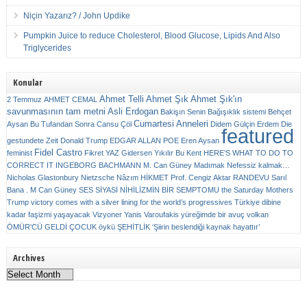
Niçin Yazarız? / John Updike
Pumpkin Juice to reduce Cholesterol, Blood Glucose, Lipids And Also
Triglycerides
Konular
Ahmet Telli
Ahmet Şık
Ahmet Şık'ın
2 Temmuz
AHMET CEMAL
savunmasının tam metni
Asli Erdogan
Bakişın Senin
Bağışıklık sistemi
Behçet
Cumartesi Anneleri
Aysan
Bu Tufandan Sonra
Cansu Çöl
Didem Gülçin Erdem
Die
featured
gestundete Zeit
Donald Trump
EDGAR ALLAN POE
Eren Aysan
Fidel Castro
feminist
Fikret YAZ
Gidersen Yıkılır Bu Kent
HERE’S WHAT TO DO TO
CORRECT IT
INGEBORG BACHMANN
M. Can Güney
Madımak
Nefessiz kalmak…
Nicholas Glastonbury
Nietzsche
Nâzım HİKMET
Prof. Cengiz Aktar
RANDEVU
Sarıl
Bana . M Can Güney
SES
SİYASİ NİHİLİZMİN BİR SEMPTOMU
the Saturday Mothers
Trump victory comes with a silver lining for the world’s progressives
Türkiye dibine
kadar faşizmi yaşayacak
Vizyoner
Yanis Varoufakis
yüreğimde bir avuç volkan
ÖMÜR'CÜ GELDİ ÇOCUK
öykü
ŞEHİTLİK
‘Şiirin beslendiği kaynak hayattır’
Archives
Archives