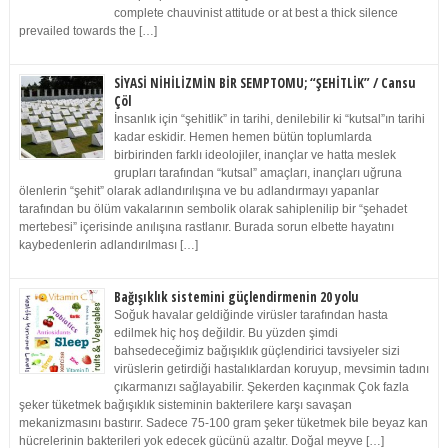
complete chauvinist attitude or at best a thick silence
prevailed towards the […]
SİYASİ NİHİLİZMİN BİR SEMPTOMU; “ŞEHİTLİK” / Cansu
Çöl
İnsanlık için “şehitlik” in tarihi, denilebilir ki “kutsal”ın tarihi
kadar eskidir. Hemen hemen bütün toplumlarda
birbirinden farklı ideolojiler, inançlar ve hatta meslek
grupları tarafından “kutsal” amaçları, inançları uğruna
ölenlerin “şehit” olarak adlandırılışına ve bu adlandırmayı yapanlar
tarafından bu ölüm vakalarının sembolik olarak sahiplenilip bir “şehadet
mertebesi” içerisinde anılışına rastlanır. Burada sorun elbette hayatını
kaybedenlerin adlandırılması […]
Bağışıklık sistemini güçlendirmenin 20 yolu
Soğuk havalar geldiğinde virüsler tarafından hasta
edilmek hiç hoş değildir. Bu yüzden şimdi
bahsedeceğimiz bağışıklık güçlendirici tavsiyeler sizi
virüslerin getirdiği hastalıklardan koruyup, mevsimin tadını
çıkarmanızı sağlayabilir. Şekerden kaçınmak Çok fazla
şeker tüketmek bağışıklık sisteminin bakterilere karşı savaşan
mekanizmasını bastırır. Sadece 75-100 gram şeker tüketmek bile beyaz kan
hücrelerinin bakterileri yok edecek gücünü azaltır. Doğal meyve […]