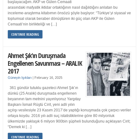
başlayacağım. AKP ve Gülen Cemaati
arasındaki mafyatik iktidar ortaklığının nasıl dağıldığını anlatan bu
inceleme-araştırma kitabımın önsözü şöyle başlıyor: “Türkiye’yi siyasal ve
toplumsal olarak beraber dönüştüren iki güç olan AKP ile Gülen
Cemaati’nin birlikteliği ve […]
CONTINUE READING
Ahmet Şık’ın Duruşmada
Engellenen Savunması – ARALIK
2017
Güneyin Işıkları
|
February 16, 2025
361 gündür tutuklu gazeteci Ahmet Şık’ın
dünkü (25 Aralık) duruşmada engellenen
beyanının tam metnini yayınlıyoruz Yargıtay
Başkanı İsmail Rüştü Cirit, yeni adli yılın
açılışı vesilesiyle 23 Kasım 2017’de yaptığı konuşmada çok çarpıcı veriler
ortaya koydu. 2016 yılı adli suç istatistiklerine göre 80 milyonluk
ülkemizde yaklaşık 6 milyon 900bin şüpheli bulunduğunu açıklayan Cirit;
“Demek ki […]
CONTINUE READING