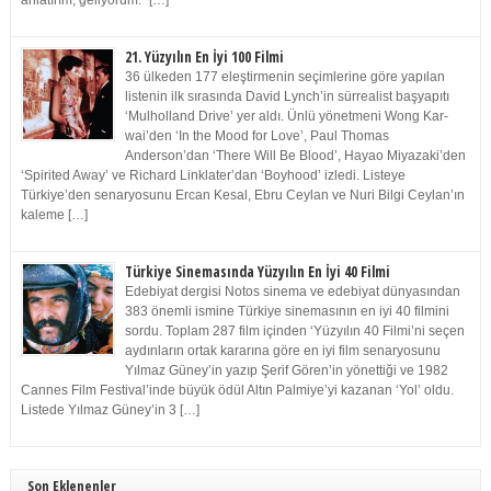
anlatırım, geliyorum.” […]
21. Yüzyılın En İyi 100 Filmi
36 ülkeden 177 eleştirmenin seçimlerine göre yapılan
listenin ilk sırasında David Lynch’in sürrealist başyapıtı
‘Mulholland Drive’ yer aldı. Ünlü yönetmeni Wong Kar-
wai’den ‘In the Mood for Love’, Paul Thomas
Anderson’dan ‘There Will Be Blood’, Hayao Miyazaki’den
‘Spirited Away’ ve Richard Linklater’dan ‘Boyhood’ izledi. Listeye
Türkiye’den senaryosunu Ercan Kesal, Ebru Ceylan ve Nuri Bilgi Ceylan’ın
kaleme […]
Türkiye Sinemasında Yüzyılın En İyi 40 Filmi
Edebiyat dergisi Notos sinema ve edebiyat dünyasından
383 önemli ismine Türkiye sinemasının en iyi 40 filmini
sordu. Toplam 287 film içinden ‘Yüzyılın 40 Filmi’ni seçen
aydınların ortak kararına göre en iyi film senaryosunu
Yılmaz Güney’in yazıp Şerif Gören’in yönettiği ve 1982
Cannes Film Festival’inde büyük ödül Altın Palmiye’yi kazanan ‘Yol’ oldu.
Listede Yılmaz Güney’in 3 […]
Son Eklenenler