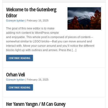
Welcome to the Gutenberg
Editor
Güneyin Işıkları
|
February 16, 2025
The goal of this new editor is to make
adding rich content to WordPress simple
and enjoyable. This whole post is composed of pieces of content—
somewhat similar to LEGO bricks—that you can move around and
interact with. Move your cursor around and you’ll notice the different
blocks light up with outlines and arrows. Press the […]
CONTINUE READING
Orhan Veli
Güneyin Işıkları
|
February 16, 2025
CONTINUE READING
Her Yanım Yangın / M Can Guney