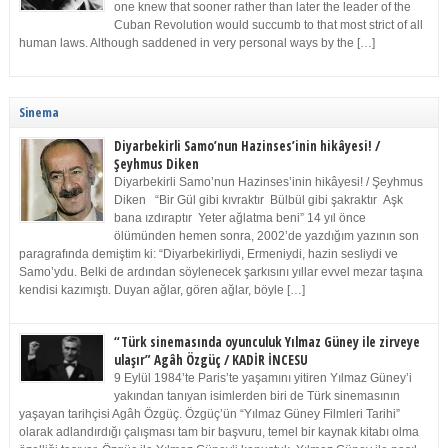
one knew that sooner rather than later the leader of the
Cuban Revolution would succumb to that most strict of all
human laws. Although saddened in very personal ways by the […]
Sinema
Diyarbekirli Samo’nun Hazinses’inin hikâyesi! /
Şeyhmus Diken
Diyarbekirli Samo’nun Hazinses’inin hikâyesi! / Şeyhmus
Diken “Bir Gül gibi kıvraktır Bülbül gibi şakraktır Aşk
bana ızdıraptır Yeter ağlatma beni” 14 yıl önce
ölümünden hemen sonra, 2002’de yazdığım yazının son
paragrafında demiştim ki: “Diyarbekirliydi, Ermeniydi, hazin sesliydi ve
Samo’ydu. Belki de ardından söylenecek şarkısını yıllar evvel mezar taşına
kendisi kazımıştı. Duyan ağlar, gören ağlar, böyle […]
“Türk sinemasında oyunculuk Yılmaz Güney ile zirveye
ulaşır” Agâh Özgüç / KADİR İNCESU
9 Eylül 1984’te Paris’te yaşamını yitiren Yılmaz Güney’i
yakından tanıyan isimlerden biri de Türk sinemasının
yaşayan tarihçisi Agâh Özgüç. Özgüç’ün “Yılmaz Güney Filmleri Tarihi”
olarak adlandırdığı çalışması tam bir başvuru, temel bir kaynak kitabı olma