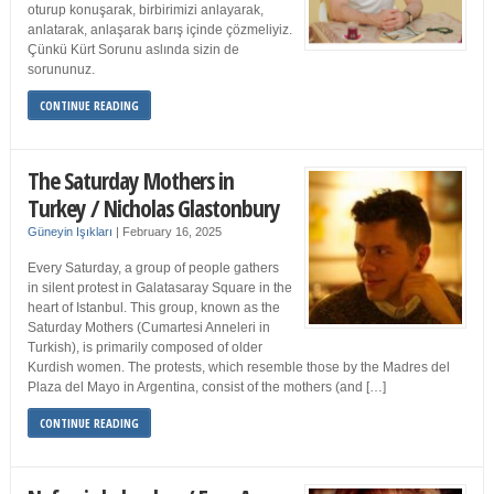
oturup konuşarak, birbirimizi anlayarak,
anlatarak, anlaşarak barış içinde çözmeliyiz.
Çünkü Kürt Sorunu aslında sizin de
sorununuz.
CONTINUE READING
The Saturday Mothers in
Turkey / Nicholas Glastonbury
Güneyin Işıkları
|
February 16, 2025
Every Saturday, a group of people gathers
in silent protest in Galatasaray Square in the
heart of Istanbul. This group, known as the
Saturday Mothers (Cumartesi Anneleri in
Turkish), is primarily composed of older
Kurdish women. The protests, which resemble those by the Madres del
Plaza del Mayo in Argentina, consist of the mothers (and […]
CONTINUE READING