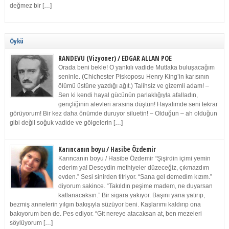
değmez bir […]
Öykü
RANDEVU (Vizyoner) / EDGAR ALLAN POE
Orada beni bekle! O yankılı vadide Mutlaka buluşacağım
seninle. (Chichester Piskoposu Henry King’in karısının
ölümü üstüne yazdığı ağıt.) Talihsiz ve gizemli adam! –
Sen ki kendi hayal gücünün parlaklığıyla afalladın,
gençliğinin alevleri arasına düştün! Hayalimde seni tekrar
görüyorum! Bir kez daha önümde duruyor siluetin! – Olduğun – ah olduğun
gibi değil soğuk vadide ve gölgelerin […]
Karıncanın boyu / Hasibe Özdemir
Karıncanın boyu / Hasibe Özdemir “Şişirdin içimi yemin
ederim ya! Deseydin methiyeler düzeceğiz, çıkmazdım
evden.” Sesi sinirden titriyor. “Sana gel demedim kızım.”
diyorum sakince. “Takıldın peşime madem, ne duyarsan
katlanacaksın.” Bir sigara yakıyor. Başını yana yatırıp,
bezmiş annelerin yılgın bakışıyla süzüyor beni. Kaşlarımı kaldırıp ona
bakıyorum ben de. Pes ediyor. “Git nereye atacaksan at, ben mezeleri
söylüyorum […]