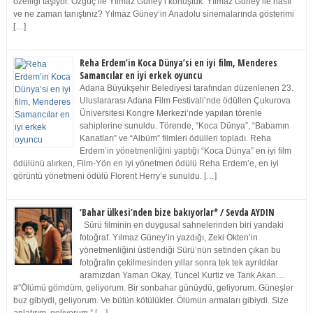
özelliği taşıyor. Özgüç ile Yılmaz Güney’i konuştuk. Yılmaz Güney ile nasıl
ve ne zaman tanıştınız? Yılmaz Güney’in Anadolu sinemalarında gösterimi
[…]
Reha Erdem’in Koca Dünya’si en iyi film, Menderes
Samancılar en iyi erkek oyuncu
Adana Büyükşehir Belediyesi tarafından düzenlenen 23.
Uluslararası Adana Film Festivali’nde ödüllen Çukurova
Üniversitesi Kongre Merkezi’nde yapılan törenle
sahiplerine sunuldu. Törende, “Koca Dünya”, “Babamın
Kanatları” ve “Albüm” filmleri ödülleri topladı. Reha
Erdem’in yönetmenliğini yaptığı “Koca Dünya” en iyi film
ödülünü alırken, Film-Yön en iyi yönetmen ödülü Reha Erdem’e, en iyi
görüntü yönetmeni ödülü Florent Herry’e sunuldu. […]
‘Bahar ülkesi’nden bize bakıyorlar* / Sevda AYDIN
Sürü filminin en duygusal sahnelerinden biri yandaki
fotoğraf. Yılmaz Güney’in yazdığı, Zeki Ökten’in
yönetmenliğini üstlendiği Sürü’nün setinden çıkan bu
fotoğrafın çekilmesinden yıllar sonra tek tek ayrıldılar
aramızdan Yaman Okay, Tuncel Kurtiz ve Tarık Akan…
#”Ölümü gömdüm, geliyorum. Bir sonbahar günüydü, geliyorum. Güneşler
buz gibiydi, geliyorum. Ve bütün kötülükler. Ölümün armaları gibiydi. Size