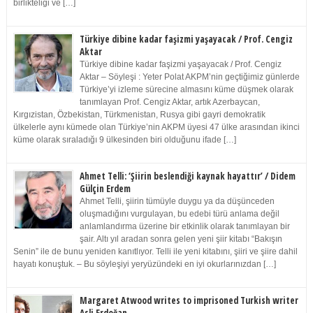
birlikteliği ve […]
Türkiye dibine kadar faşizmi yaşayacak / Prof. Cengiz
Aktar
Türkiye dibine kadar faşizmi yaşayacak / Prof. Cengiz
Aktar – Söyleşi : Yeter Polat AKPM’nin geçtiğimiz günlerde
Türkiye’yi izleme sürecine almasını küme düşmek olarak
tanımlayan Prof. Cengiz Aktar, artık Azerbaycan,
Kırgızistan, Özbekistan, Türkmenistan, Rusya gibi gayri demokratik
ülkelerle aynı kümede olan Türkiye’nin AKPM üyesi 47 ülke arasından ikinci
küme olarak sıraladığı 9 ülkesinden biri olduğunu ifade […]
Ahmet Telli: ‘Şiirin beslendiği kaynak hayattır’ / Didem
Gülçin Erdem
Ahmet Telli, şiirin tümüyle duygu ya da düşünceden
oluşmadığını vurgulayan, bu edebi türü anlama değil
anlamlandırma üzerine bir etkinlik olarak tanımlayan bir
şair. Altı yıl aradan sonra gelen yeni şiir kitabı “Bakışın
Senin” ile de bunu yeniden kanıtlıyor. Telli ile yeni kitabını, şiiri ve şiire dahil
hayatı konuştuk. – Bu söyleşiyi yeryüzündeki en iyi okurlarınızdan […]
Margaret Atwood writes to imprisoned Turkish writer