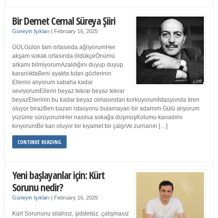
Bir Demet Cemal Süreya Şiiri
Güneyin Işıkları
|
February 16, 2025
GÜLGülün tam ortasında ağlıyorumHer
akşam sokak ortasında öldükçeÖnümü
arkamı bilmiyorumAzaldığını duyup duyup
karanlıktaBeni ayakta tutan gözlerinin
Ellerini alıyorum sabaha kadar
seviyorumEllerin beyaz tekrar beyaz tekrar
beyazEllerinin bu kadar beyaz olmasından korkuyorumİstasyonda tiren
oluyor birazBen bazan istasyonu bulamayan bir adamım Gülü alıyorum
yüzüme sürüyorumHer nasılsa sokağa düşmüşKolumu kanadımı
kırıyorumBir kan oluyor bir kıyamet bir çalgıVe zurnanın […]
CONTINUE READING
Yeni başlayanlar için: Kürt
Sorunu nedir?
Güneyin Işıkları
|
February 16, 2025
Kürt Sorununu silahsız, şiddetsiz, çatışmasız