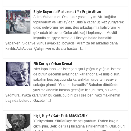
Böyle Buyurdu Muhammet * / Ergür Altan
Adım Muhammet. On dokuz yaşındayım. Atık kağıtlar
topluyorum ve Kızılay`dan Ulus`a kadar üç kez yürüyerek
gidip geliyorum her gün. Beş arkadaşımla kalıyorum iki
göz odalı bir evde. Onlar atık kağıt toplamıyor; Mevlüt
inşaatta çalışıyor mesela, Hüseyin halde hamallık
yaparken, Sidar ve Yunus ayakkabı boyacısı. Aramıza bir arkadaş daha
katıldı. Adı Abbas. Çalışmıyor o, diyaliz hastası. […]
Elli Kuruş / Orhan Kemal
İster lapa lapa kar, ister şarıl şarıl yağmur yağsın, isterse
de bütün gecenin ayazından karlar dona kesmiş olsun,
sabahın beş buçuğunda karanlıkları ürperten sesiyle
sokağa girerdi: “Gazete, havadiis!” Sabahın dördünde
yazı makinemin başına geçtiğim için, bu ses, bu kara,
yağmura, ayaza kafa tutan bu canlı, bu pırıl pırıl ses beni yazı makinemin
başında bulurdu. Gazete […]
Hişt, Hişt! / Sait Faik ABASIYANIK
Yürüyordum. Yürüdükçe de açılıyordum. Evden kızgın
çıkmıştım. Belki de tıraş bıçağına sinirlenmiştim. Olur, olur!