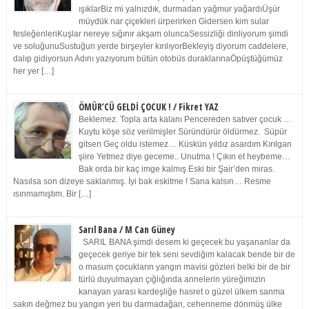
ışıklarBiz mi yalnızdık, durmadan yağmur yağardıÜşür
müydük nar çiçekleri ürperirken Gidersen kim sular
fesleğenleriKuşlar nereye sığınır akşam oluncaSessizliği dinliyorum şimdi
ve soluğunuSustuğun yerde birşeyler kırılıyorBekleyiş diyorum caddelere,
dalıp gidiyorsun Adını yazıyorum bütün otobüs duraklarınaÖpüştüğümüz
her yer […]
ÖMÜR’CÜ GELDİ ÇOCUK ! / Fikret YAZ
Beklemez. Topla arta kalanı Pencereden satıver çocuk …
Kuytu köşe söz verilmişler Süründürür öldürmez. Süpür
gitsen Geç oldu istemez… Küskün yıldız asardım Kırılgan
şiire Yetmez diye geceme.. Unutma ! Çıkın et heybeme…
Bak orda bir kaç imge kalmış Eski bir Şair’den miras.
Nasılsa son dizeye saklanmış. İyi bak eskitme ! Sana kalsın… Resme
ısınmamıştım. Bir […]
Sarıl Bana / M Can Güney
SARIL BANA şimdi desem ki geçecek bu yaşananlar da
geçecek geriye bir tek seni sevdiğim kalacak bende bir de
o masum çocukların yangın mavisi gözleri belki bir de bir
türlü duyulmayan çığlığında annelerin yüreğimizin
kanayan yarası kardeşliğe hasret o güzel ülkem sanma
sakın değmez bu yangın yeri bu darmadağan, cehenneme dönmüş ülke