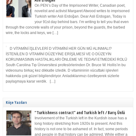
Asli Erdoğan
On PEN’s Day of the Imprisoned Writer, Canadian poet,
novelist and activist Margaret Atwood writes to imprisoned
Turkish writer Asli Erdoğan. Dear Asli Erdogan, Today is
your 91st day behind bars. I’m writing to tell you that even
through the concrete walls of your prison, beyond the guards, the barbed
wire, the locks and keys, we […]
D VİTAMİNİ İŞLEVLERİ D VİTAMİNİ HER GÜN MÜ ALINMALI?
İSTENİLEN D VİTAMİNİ DÜZEYİNE ERİŞİLMESİ VE O DÜZEYİN
KORUNMASININ HASTALIKLARI ÖNLEME VE TEDAVİ ETMEDEKİ ROLÜ
South Carolina Tıp Üniversitesi profesörlerinden Dr. Bruce W. Hollis’in bu
videosunu birkaç kez dikkatle izledik. D vitamininin vücuttaki işlevleri
hakkında çok güzel bilgilendiriyor. Anladıklarımızı özetleyerek sizlerle
paylaşmaya karar verdik. […]
Köşe Yazıları
“Turkishness contract” and Turkish left / Barış Ünlü
Involvement of the Turkish left in the Kurdish issue has a
long history stretching from 1920s to present. And this
history is not one to be ashamed of. In fact, some periods
and people in that history can be admired. While either a