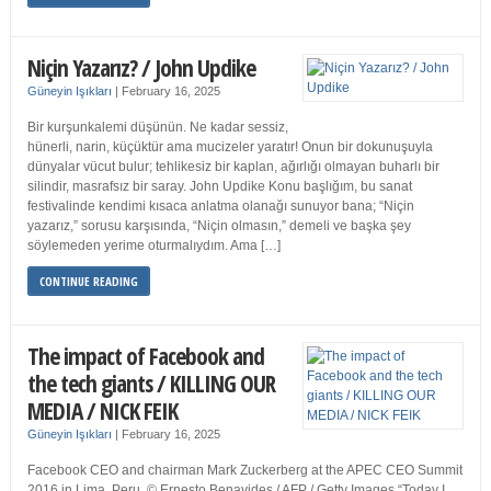
Niçin Yazarız? / John Updike
Güneyin Işıkları
|
February 16, 2025
Bir kurşunkalemi düşünün. Ne kadar sessiz,
hünerli, narin, küçüktür ama mucizeler yaratır! Onun bir dokunuşuyla
dünyalar vücut bulur; tehlikesiz bir kaplan, ağırlığı olmayan buharlı bir
silindir, masrafsız bir saray. John Updike Konu başlığım, bu sanat
festivalinde kendimi kısaca anlatma olanağı sunuyor bana; “Niçin
yazarız,” sorusu karşısında, “Niçin olmasın,” demeli ve başka şey
söylemeden yerime oturmalıydım. Ama […]
CONTINUE READING
The impact of Facebook and
the tech giants / KILLING OUR
MEDIA / NICK FEIK
Güneyin Işıkları
|
February 16, 2025
Facebook CEO and chairman Mark Zuckerberg at the APEC CEO Summit
2016 in Lima, Peru. © Ernesto Benavides / AFP / Getty Images “Today I