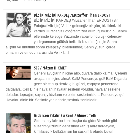
BİZ İKİMİZ İKİ KARDEŞ /Muzaffer İlhan ERDOST
BİZ İKİMİZ İKİ KARDEŞ /Muzaffer İlhan ERDOST (Bir
Fotoğraf Altı İçin) Ve biz geleceğiz bir gün, biz ikimiz İki
kardeş Duracağız Fotoğrafımızda durduğumuz gibi Benim
ellerimde kelepçe Yüzümde yapay bir gülüş (Kelepçeyi
yadırgamanın gülüşü belki İlk kez olduğu için Sonra
alıştım Ve unuttum sonra kelepçeyi bileklerimde) Senin yüzün İçerde
olmanın ve umudun arasında Ve ilk […]
SES / Nâzım HİKMET
Çeneni avuçlarının içine alıp, duvara dalıp kalma!. Çeneni
avuçlarının içine alma!. Kalk! Pencereye gel! Bak! Dışarda
gece bir cenup denizi gibi güzel, çarpıyor pencerene
dalgaları.. Gel! Dinle havaları: havalar seslerin yoludur, havalar seslerle
doludur: toprağın, suyun, yıldızların ve bizim seslerimizle… Pencereye gel!
Havaları dinle bir: Sesimiz yanındadır, sesimiz seninledir…
Gidersen Yıkılır Bu Kent / Ahmet Telli
Gidersen yıkılır bu kent, kuşlar da giderBir nehir gibi
susarım yüzünün deltasındaYanlış adreslerdeydik,
kimliksizdik belkiSarışın bir şaşkınlık olurdu bütün