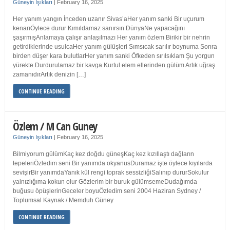
Güneyin Işıkları
|
February 16, 2025
Her yanım yangın İnceden uzanır Sivas’aHer yanım sanki Bir uçurum
kenarıÖylece durur Kımıldamaz sanırsın DünyaNe yapacağını
şaşırmışAnlamaya çalışır anlaşılmazı Her yanım özlem Birikir bir nehrin
getirdiklerinde usulcaHer yanım gülüşleri Sımsıcak sarılır boynuma Sonra
birden düşer kara bulutlarHer yanım sanki Öfkeden sırılsıklam Şu yorgun
yürekte Durdurulamaz bir kavga Kurtul elem ellerinden gülüm Artık uğraş
zamanıdırArtık denizin […]
CONTINUE READING
Özlem / M Can Guney
Güneyin Işıkları
|
February 16, 2025
Bilmiyorum gülümKaç kez doğdu güneşKaç kez kızıllaştı dağların
tepeleriÖzledim seni Bir yanımda okyanusDuramaz işte öylece kıyılarda
sevişirBir yanımdaYanık kül rengi toprak sessizliğiSalınıp dururSokulur
yalnızlığıma kokun olur Gözlerim bir buruk gülümsemeDudağımda
buğusu öpüşlerinGeceler boyuÖzledim seni 2004 Haziran Sydney /
Toplumsal Kaynak / Memduh Güney
CONTINUE READING