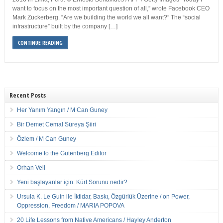
want to focus on the most important question of all,” wrote Facebook CEO
Mark Zuckerberg. “Are we building the world we all want?” The “social
infrastructure” built by the company […]
CONTINUE READING
Recent Posts
Her Yanım Yangın / M Can Guney
Bir Demet Cemal Süreya Şiiri
Özlem / M Can Guney
Welcome to the Gutenberg Editor
Orhan Veli
Yeni başlayanlar için: Kürt Sorunu nedir?
Ursula K. Le Guin ile İktidar, Baskı, Özgürlük Üzerine / on Power,
Oppression, Freedom / MARIA POPOVA
20 Life Lessons from Native Americans / Hayley Anderton