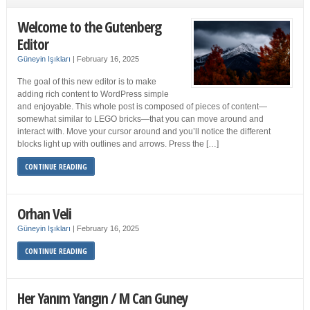
Welcome to the Gutenberg
Editor
Güneyin Işıkları
|
February 16, 2025
The goal of this new editor is to make
adding rich content to WordPress simple
and enjoyable. This whole post is composed of pieces of content—
somewhat similar to LEGO bricks—that you can move around and
interact with. Move your cursor around and you’ll notice the different
blocks light up with outlines and arrows. Press the […]
CONTINUE READING
Orhan Veli
Güneyin Işıkları
|
February 16, 2025
CONTINUE READING
Her Yanım Yangın / M Can Guney