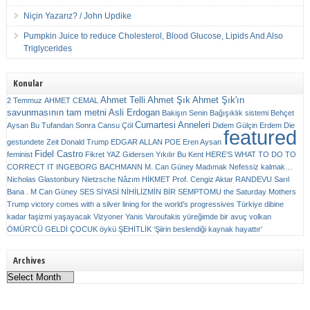
Niçin Yazarız? / John Updike
Pumpkin Juice to reduce Cholesterol, Blood Glucose, Lipids And Also
Triglycerides
Konular
Ahmet Telli
Ahmet Şık
Ahmet Şık'ın
2 Temmuz
AHMET CEMAL
savunmasının tam metni
Asli Erdogan
Bakişın Senin
Bağışıklık sistemi
Behçet
Cumartesi Anneleri
Aysan
Bu Tufandan Sonra
Cansu Çöl
Didem Gülçin Erdem
Die
featured
gestundete Zeit
Donald Trump
EDGAR ALLAN POE
Eren Aysan
Fidel Castro
feminist
Fikret YAZ
Gidersen Yıkılır Bu Kent
HERE’S WHAT TO DO TO
CORRECT IT
INGEBORG BACHMANN
M. Can Güney
Madımak
Nefessiz kalmak…
Nicholas Glastonbury
Nietzsche
Nâzım HİKMET
Prof. Cengiz Aktar
RANDEVU
Sarıl
Bana . M Can Güney
SES
SİYASİ NİHİLİZMİN BİR SEMPTOMU
the Saturday Mothers
Trump victory comes with a silver lining for the world’s progressives
Türkiye dibine
kadar faşizmi yaşayacak
Vizyoner
Yanis Varoufakis
yüreğimde bir avuç volkan
ÖMÜR'CÜ GELDİ ÇOCUK
öykü
ŞEHİTLİK
‘Şiirin beslendiği kaynak hayattır’
Archives
Archives