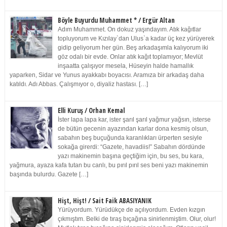
Böyle Buyurdu Muhammet * / Ergür Altan
Adım Muhammet. On dokuz yaşındayım. Atık kağıtlar
topluyorum ve Kızılay`dan Ulus`a kadar üç kez yürüyerek
gidip geliyorum her gün. Beş arkadaşımla kalıyorum iki
göz odalı bir evde. Onlar atık kağıt toplamıyor; Mevlüt
inşaatta çalışıyor mesela, Hüseyin halde hamallık
yaparken, Sidar ve Yunus ayakkabı boyacısı. Aramıza bir arkadaş daha
katıldı. Adı Abbas. Çalışmıyor o, diyaliz hastası. […]
Elli Kuruş / Orhan Kemal
İster lapa lapa kar, ister şarıl şarıl yağmur yağsın, isterse
de bütün gecenin ayazından karlar dona kesmiş olsun,
sabahın beş buçuğunda karanlıkları ürperten sesiyle
sokağa girerdi: “Gazete, havadiis!” Sabahın dördünde
yazı makinemin başına geçtiğim için, bu ses, bu kara,
yağmura, ayaza kafa tutan bu canlı, bu pırıl pırıl ses beni yazı makinemin
başında bulurdu. Gazete […]
Hişt, Hişt! / Sait Faik ABASIYANIK
Yürüyordum. Yürüdükçe de açılıyordum. Evden kızgın
çıkmıştım. Belki de tıraş bıçağına sinirlenmiştim. Olur, olur!