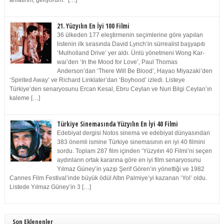
anlatırım, geliyorum.” […]
21. Yüzyılın En İyi 100 Filmi
36 ülkeden 177 eleştirmenin seçimlerine göre yapılan
listenin ilk sırasında David Lynch’in sürrealist başyapıtı
‘Mulholland Drive’ yer aldı. Ünlü yönetmeni Wong Kar-
wai’den ‘In the Mood for Love’, Paul Thomas
Anderson’dan ‘There Will Be Blood’, Hayao Miyazaki’den
‘Spirited Away’ ve Richard Linklater’dan ‘Boyhood’ izledi. Listeye
Türkiye’den senaryosunu Ercan Kesal, Ebru Ceylan ve Nuri Bilgi Ceylan’ın
kaleme […]
Türkiye Sinemasında Yüzyılın En İyi 40 Filmi
Edebiyat dergisi Notos sinema ve edebiyat dünyasından
383 önemli ismine Türkiye sinemasının en iyi 40 filmini
sordu. Toplam 287 film içinden ‘Yüzyılın 40 Filmi’ni seçen
aydınların ortak kararına göre en iyi film senaryosunu
Yılmaz Güney’in yazıp Şerif Gören’in yönettiği ve 1982
Cannes Film Festival’inde büyük ödül Altın Palmiye’yi kazanan ‘Yol’ oldu.
Listede Yılmaz Güney’in 3 […]
Son Eklenenler