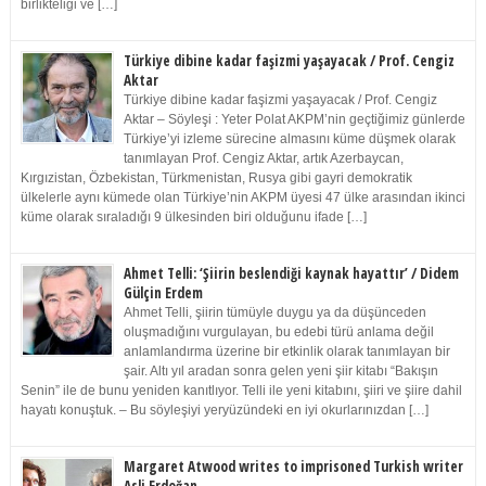
birlikteliği ve […]
Türkiye dibine kadar faşizmi yaşayacak / Prof. Cengiz
Aktar
Türkiye dibine kadar faşizmi yaşayacak / Prof. Cengiz
Aktar – Söyleşi : Yeter Polat AKPM’nin geçtiğimiz günlerde
Türkiye’yi izleme sürecine almasını küme düşmek olarak
tanımlayan Prof. Cengiz Aktar, artık Azerbaycan,
Kırgızistan, Özbekistan, Türkmenistan, Rusya gibi gayri demokratik
ülkelerle aynı kümede olan Türkiye’nin AKPM üyesi 47 ülke arasından ikinci
küme olarak sıraladığı 9 ülkesinden biri olduğunu ifade […]
Ahmet Telli: ‘Şiirin beslendiği kaynak hayattır’ / Didem
Gülçin Erdem
Ahmet Telli, şiirin tümüyle duygu ya da düşünceden
oluşmadığını vurgulayan, bu edebi türü anlama değil
anlamlandırma üzerine bir etkinlik olarak tanımlayan bir
şair. Altı yıl aradan sonra gelen yeni şiir kitabı “Bakışın
Senin” ile de bunu yeniden kanıtlıyor. Telli ile yeni kitabını, şiiri ve şiire dahil
hayatı konuştuk. – Bu söyleşiyi yeryüzündeki en iyi okurlarınızdan […]
Margaret Atwood writes to imprisoned Turkish writer