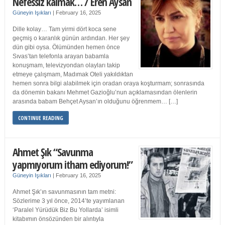
Nefessiz kalmak… / Eren Aysan
Güneyin Işıkları
|
February 16, 2025
Dille kolay… Tam yirmi dört koca sene
geçmiş o karanlık günün ardından. Her şey
dün gibi oysa. Ölümünden hemen önce
Sıvas’tan telefonla arayan babamla
konuşmam, televizyondan olayları takip
etmeye çalışmam, Madımak Oteli yakıldıktan
hemen sonra bilgi alabilmek için oradan oraya koşturmam; sonrasında
da dönemin bakanı Mehmet Gazioğlu’nun açıklamasından ölenlerin
arasında babam Behçet Aysan’ın olduğunu öğrenmem… […]
CONTINUE READING
Ahmet Şık “Savunma
yapmıyorum itham ediyorum!”
Güneyin Işıkları
|
February 16, 2025
Ahmet Şık’ın savunmasının tam metni:
Sözlerime 3 yıl önce, 2014’te yayımlanan
‘Paralel Yürüdük Biz Bu Yollarda’ isimli
kitabımın önsözünden bir alıntıyla