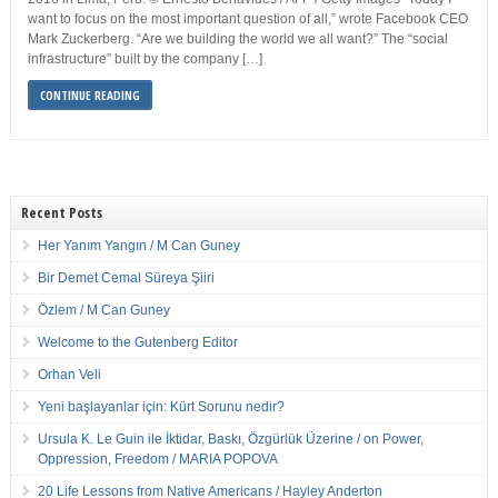
want to focus on the most important question of all,” wrote Facebook CEO
Mark Zuckerberg. “Are we building the world we all want?” The “social
infrastructure” built by the company […]
CONTINUE READING
Recent Posts
Her Yanım Yangın / M Can Guney
Bir Demet Cemal Süreya Şiiri
Özlem / M Can Guney
Welcome to the Gutenberg Editor
Orhan Veli
Yeni başlayanlar için: Kürt Sorunu nedir?
Ursula K. Le Guin ile İktidar, Baskı, Özgürlük Üzerine / on Power,
Oppression, Freedom / MARIA POPOVA
20 Life Lessons from Native Americans / Hayley Anderton