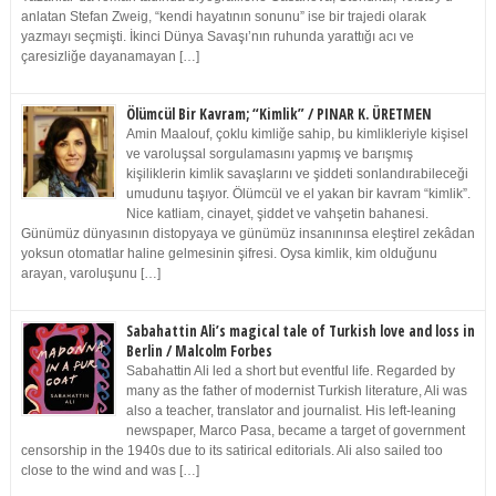
anlatan Stefan Zweig, “kendi hayatının sonunu” ise bir trajedi olarak
yazmayı seçmişti. İkinci Dünya Savaşı’nın ruhunda yarattığı acı ve
çaresizliğe dayanamayan […]
Ölümcül Bir Kavram; “Kimlik” / PINAR K. ÜRETMEN
Amin Maalouf, çoklu kimliğe sahip, bu kimlikleriyle kişisel
ve varoluşsal sorgulamasını yapmış ve barışmış
kişiliklerin kimlik savaşlarını ve şiddeti sonlandırabileceği
umudunu taşıyor. Ölümcül ve el yakan bir kavram “kimlik”.
Nice katliam, cinayet, şiddet ve vahşetin bahanesi.
Günümüz dünyasının distopyaya ve günümüz insanınınsa eleştirel zekâdan
yoksun otomatlar haline gelmesinin şifresi. Oysa kimlik, kim olduğunu
arayan, varoluşunu […]
Sabahattin Ali’s magical tale of Turkish love and loss in
Berlin / Malcolm Forbes
Sabahattin Ali led a short but eventful life. Regarded by
many as the father of modernist Turkish literature, Ali was
also a teacher, translator and journalist. His left-leaning
newspaper, Marco Pasa, became a target of government
censorship in the 1940s due to its satirical editorials. Ali also sailed too
close to the wind and was […]