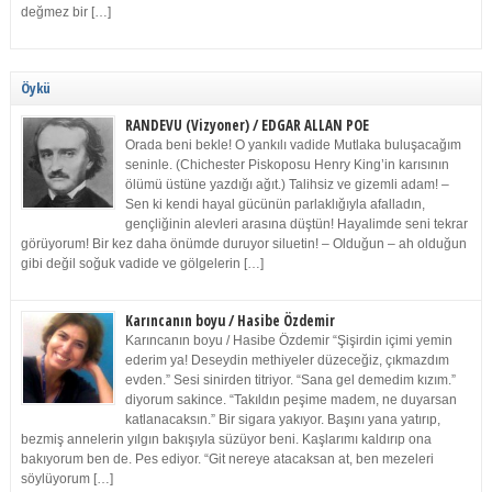
değmez bir […]
Öykü
RANDEVU (Vizyoner) / EDGAR ALLAN POE
Orada beni bekle! O yankılı vadide Mutlaka buluşacağım
seninle. (Chichester Piskoposu Henry King’in karısının
ölümü üstüne yazdığı ağıt.) Talihsiz ve gizemli adam! –
Sen ki kendi hayal gücünün parlaklığıyla afalladın,
gençliğinin alevleri arasına düştün! Hayalimde seni tekrar
görüyorum! Bir kez daha önümde duruyor siluetin! – Olduğun – ah olduğun
gibi değil soğuk vadide ve gölgelerin […]
Karıncanın boyu / Hasibe Özdemir
Karıncanın boyu / Hasibe Özdemir “Şişirdin içimi yemin
ederim ya! Deseydin methiyeler düzeceğiz, çıkmazdım
evden.” Sesi sinirden titriyor. “Sana gel demedim kızım.”
diyorum sakince. “Takıldın peşime madem, ne duyarsan
katlanacaksın.” Bir sigara yakıyor. Başını yana yatırıp,
bezmiş annelerin yılgın bakışıyla süzüyor beni. Kaşlarımı kaldırıp ona
bakıyorum ben de. Pes ediyor. “Git nereye atacaksan at, ben mezeleri
söylüyorum […]