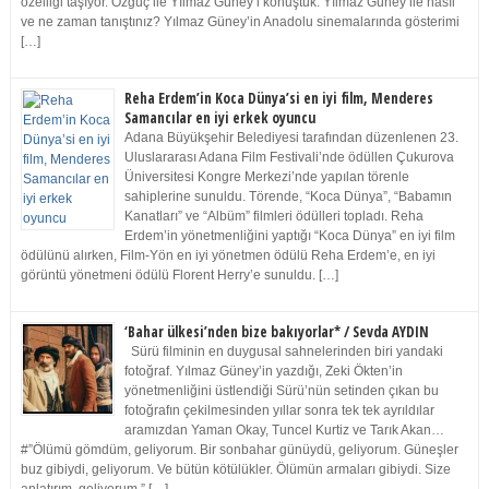
özelliği taşıyor. Özgüç ile Yılmaz Güney’i konuştuk. Yılmaz Güney ile nasıl
ve ne zaman tanıştınız? Yılmaz Güney’in Anadolu sinemalarında gösterimi
[…]
Reha Erdem’in Koca Dünya’si en iyi film, Menderes
Samancılar en iyi erkek oyuncu
Adana Büyükşehir Belediyesi tarafından düzenlenen 23.
Uluslararası Adana Film Festivali’nde ödüllen Çukurova
Üniversitesi Kongre Merkezi’nde yapılan törenle
sahiplerine sunuldu. Törende, “Koca Dünya”, “Babamın
Kanatları” ve “Albüm” filmleri ödülleri topladı. Reha
Erdem’in yönetmenliğini yaptığı “Koca Dünya” en iyi film
ödülünü alırken, Film-Yön en iyi yönetmen ödülü Reha Erdem’e, en iyi
görüntü yönetmeni ödülü Florent Herry’e sunuldu. […]
‘Bahar ülkesi’nden bize bakıyorlar* / Sevda AYDIN
Sürü filminin en duygusal sahnelerinden biri yandaki
fotoğraf. Yılmaz Güney’in yazdığı, Zeki Ökten’in
yönetmenliğini üstlendiği Sürü’nün setinden çıkan bu
fotoğrafın çekilmesinden yıllar sonra tek tek ayrıldılar
aramızdan Yaman Okay, Tuncel Kurtiz ve Tarık Akan…
#”Ölümü gömdüm, geliyorum. Bir sonbahar günüydü, geliyorum. Güneşler
buz gibiydi, geliyorum. Ve bütün kötülükler. Ölümün armaları gibiydi. Size