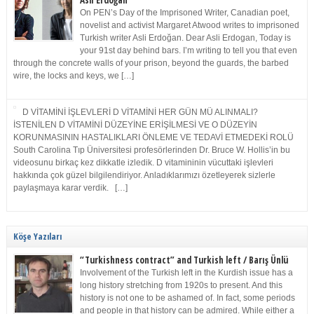
Asli Erdoğan
On PEN’s Day of the Imprisoned Writer, Canadian poet,
novelist and activist Margaret Atwood writes to imprisoned
Turkish writer Asli Erdoğan. Dear Asli Erdogan, Today is
your 91st day behind bars. I’m writing to tell you that even
through the concrete walls of your prison, beyond the guards, the barbed
wire, the locks and keys, we […]
D VİTAMİNİ İŞLEVLERİ D VİTAMİNİ HER GÜN MÜ ALINMALI?
İSTENİLEN D VİTAMİNİ DÜZEYİNE ERİŞİLMESİ VE O DÜZEYİN
KORUNMASININ HASTALIKLARI ÖNLEME VE TEDAVİ ETMEDEKİ ROLÜ
South Carolina Tıp Üniversitesi profesörlerinden Dr. Bruce W. Hollis’in bu
videosunu birkaç kez dikkatle izledik. D vitamininin vücuttaki işlevleri
hakkında çok güzel bilgilendiriyor. Anladıklarımızı özetleyerek sizlerle
paylaşmaya karar verdik. […]
Köşe Yazıları
“Turkishness contract” and Turkish left / Barış Ünlü
Involvement of the Turkish left in the Kurdish issue has a
long history stretching from 1920s to present. And this
history is not one to be ashamed of. In fact, some periods
and people in that history can be admired. While either a