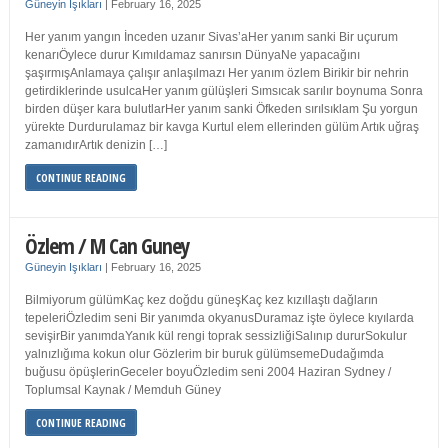
Güneyin Işıkları
|
February 16, 2025
Her yanım yangın İnceden uzanır Sivas’aHer yanım sanki Bir uçurum
kenarıÖylece durur Kımıldamaz sanırsın DünyaNe yapacağını
şaşırmışAnlamaya çalışır anlaşılmazı Her yanım özlem Birikir bir nehrin
getirdiklerinde usulcaHer yanım gülüşleri Sımsıcak sarılır boynuma Sonra
birden düşer kara bulutlarHer yanım sanki Öfkeden sırılsıklam Şu yorgun
yürekte Durdurulamaz bir kavga Kurtul elem ellerinden gülüm Artık uğraş
zamanıdırArtık denizin […]
CONTINUE READING
Özlem / M Can Guney
Güneyin Işıkları
|
February 16, 2025
Bilmiyorum gülümKaç kez doğdu güneşKaç kez kızıllaştı dağların
tepeleriÖzledim seni Bir yanımda okyanusDuramaz işte öylece kıyılarda
sevişirBir yanımdaYanık kül rengi toprak sessizliğiSalınıp dururSokulur
yalnızlığıma kokun olur Gözlerim bir buruk gülümsemeDudağımda
buğusu öpüşlerinGeceler boyuÖzledim seni 2004 Haziran Sydney /
Toplumsal Kaynak / Memduh Güney
CONTINUE READING