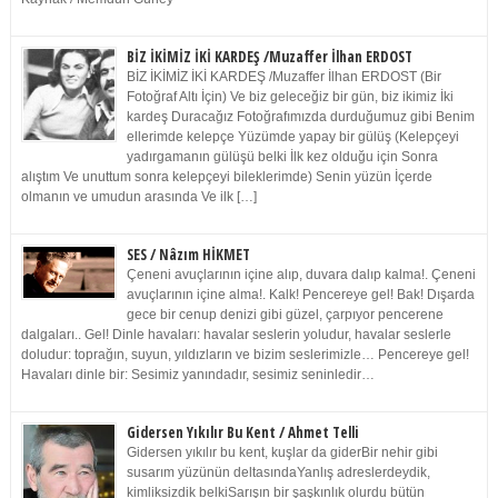
BİZ İKİMİZ İKİ KARDEŞ /Muzaffer İlhan ERDOST
BİZ İKİMİZ İKİ KARDEŞ /Muzaffer İlhan ERDOST (Bir
Fotoğraf Altı İçin) Ve biz geleceğiz bir gün, biz ikimiz İki
kardeş Duracağız Fotoğrafımızda durduğumuz gibi Benim
ellerimde kelepçe Yüzümde yapay bir gülüş (Kelepçeyi
yadırgamanın gülüşü belki İlk kez olduğu için Sonra
alıştım Ve unuttum sonra kelepçeyi bileklerimde) Senin yüzün İçerde
olmanın ve umudun arasında Ve ilk […]
SES / Nâzım HİKMET
Çeneni avuçlarının içine alıp, duvara dalıp kalma!. Çeneni
avuçlarının içine alma!. Kalk! Pencereye gel! Bak! Dışarda
gece bir cenup denizi gibi güzel, çarpıyor pencerene
dalgaları.. Gel! Dinle havaları: havalar seslerin yoludur, havalar seslerle
doludur: toprağın, suyun, yıldızların ve bizim seslerimizle… Pencereye gel!
Havaları dinle bir: Sesimiz yanındadır, sesimiz seninledir…
Gidersen Yıkılır Bu Kent / Ahmet Telli
Gidersen yıkılır bu kent, kuşlar da giderBir nehir gibi
susarım yüzünün deltasındaYanlış adreslerdeydik,
kimliksizdik belkiSarışın bir şaşkınlık olurdu bütün