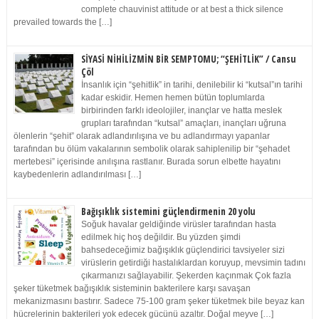
complete chauvinist attitude or at best a thick silence
prevailed towards the […]
SİYASİ NİHİLİZMİN BİR SEMPTOMU; “ŞEHİTLİK” / Cansu
Çöl
İnsanlık için “şehitlik” in tarihi, denilebilir ki “kutsal”ın tarihi
kadar eskidir. Hemen hemen bütün toplumlarda
birbirinden farklı ideolojiler, inançlar ve hatta meslek
grupları tarafından “kutsal” amaçları, inançları uğruna
ölenlerin “şehit” olarak adlandırılışına ve bu adlandırmayı yapanlar
tarafından bu ölüm vakalarının sembolik olarak sahiplenilip bir “şehadet
mertebesi” içerisinde anılışına rastlanır. Burada sorun elbette hayatını
kaybedenlerin adlandırılması […]
Bağışıklık sistemini güçlendirmenin 20 yolu
Soğuk havalar geldiğinde virüsler tarafından hasta
edilmek hiç hoş değildir. Bu yüzden şimdi
bahsedeceğimiz bağışıklık güçlendirici tavsiyeler sizi
virüslerin getirdiği hastalıklardan koruyup, mevsimin tadını
çıkarmanızı sağlayabilir. Şekerden kaçınmak Çok fazla
şeker tüketmek bağışıklık sisteminin bakterilere karşı savaşan
mekanizmasını bastırır. Sadece 75-100 gram şeker tüketmek bile beyaz kan
hücrelerinin bakterileri yok edecek gücünü azaltır. Doğal meyve […]