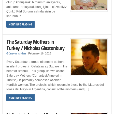
oturup konuşarak, birbirimizi anlayarak,
anlatarak, anlaşarak barış içinde çözmeliyiz.
Çünkü Kürt Sorunu aslında sizin de
sorununuz.
CONTINUE READING
The Saturday Mothers in
Turkey / Nicholas Glastonbury
Güneyin Işıkları
|
February 16, 2025
Every Saturday, a group of people gathers
in silent protest in Galatasaray Square in the
heart of Istanbul. This group, known as the
Saturday Mothers (Cumartesi Anneleri in
Turkish), is primarily composed of older
Kurdish women. The protests, which resemble those by the Madres del
Plaza del Mayo in Argentina, consist of the mothers (and […]
CONTINUE READING