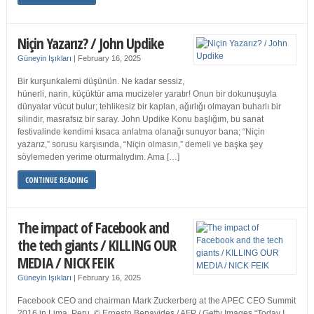
Niçin Yazarız? / John Updike
Güneyin Işıkları
|
February 16, 2025
Bir kurşunkalemi düşünün. Ne kadar sessiz,
hünerli, narin, küçüktür ama mucizeler yaratır! Onun bir dokunuşuyla
dünyalar vücut bulur; tehlikesiz bir kaplan, ağırlığı olmayan buharlı bir
silindir, masrafsız bir saray. John Updike Konu başlığım, bu sanat
festivalinde kendimi kısaca anlatma olanağı sunuyor bana; “Niçin
yazarız,” sorusu karşısında, “Niçin olmasın,” demeli ve başka şey
söylemeden yerime oturmalıydım. Ama […]
CONTINUE READING
The impact of Facebook and
the tech giants / KILLING OUR
MEDIA / NICK FEIK
Güneyin Işıkları
|
February 16, 2025
Facebook CEO and chairman Mark Zuckerberg at the APEC CEO Summit
2016 in Lima, Peru. © Ernesto Benavides / AFP / Getty Images “Today I