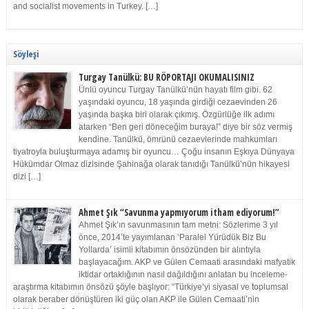
and socialist movements in Turkey. […]
Söyleşi
Turgay Tanülkü: BU RÖPORTAJI OKUMALISINIZ
Ünlü oyuncu Turgay Tanülkü’nün hayatı film gibi. 62
yaşındaki oyuncu, 18 yaşında girdiği cezaevinden 26
yaşında başka biri olarak çıkmış. Özgürlüğe ilk adımı
atarken “Ben geri döneceğim buraya!” diye bir söz vermiş
kendine. Tanülkü, ömrünü cezaevlerinde mahkumları
tiyatroyla buluşturmaya adamış bir oyuncu… Çoğu insanın Eşkıya Dünyaya
Hükümdar Olmaz dizisinde Şahinağa olarak tanıdığı Tanülkü’nün hikayesi
dizi […]
Ahmet Şık “Savunma yapmıyorum itham ediyorum!”
Ahmet Şık’ın savunmasının tam metni: Sözlerime 3 yıl
önce, 2014’te yayımlanan ‘Paralel Yürüdük Biz Bu
Yollarda’ isimli kitabımın önsözünden bir alıntıyla
başlayacağım. AKP ve Gülen Cemaati arasındaki mafyatik
iktidar ortaklığının nasıl dağıldığını anlatan bu inceleme-
araştırma kitabımın önsözü şöyle başlıyor: “Türkiye’yi siyasal ve toplumsal
olarak beraber dönüştüren iki güç olan AKP ile Gülen Cemaati’nin