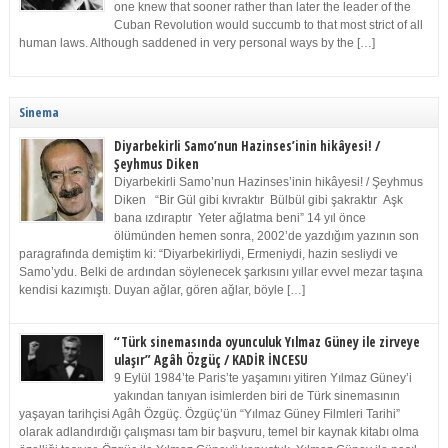
one knew that sooner rather than later the leader of the
Cuban Revolution would succumb to that most strict of all
human laws. Although saddened in very personal ways by the […]
Sinema
Diyarbekirli Samo’nun Hazinses’inin hikâyesi! /
Şeyhmus Diken
Diyarbekirli Samo’nun Hazinses’inin hikâyesi! / Şeyhmus
Diken “Bir Gül gibi kıvraktır Bülbül gibi şakraktır Aşk
bana ızdıraptır Yeter ağlatma beni” 14 yıl önce
ölümünden hemen sonra, 2002’de yazdığım yazının son
paragrafında demiştim ki: “Diyarbekirliydi, Ermeniydi, hazin sesliydi ve
Samo’ydu. Belki de ardından söylenecek şarkısını yıllar evvel mezar taşına
kendisi kazımıştı. Duyan ağlar, gören ağlar, böyle […]
“Türk sinemasında oyunculuk Yılmaz Güney ile zirveye
ulaşır” Agâh Özgüç / KADİR İNCESU
9 Eylül 1984’te Paris’te yaşamını yitiren Yılmaz Güney’i
yakından tanıyan isimlerden biri de Türk sinemasının
yaşayan tarihçisi Agâh Özgüç. Özgüç’ün “Yılmaz Güney Filmleri Tarihi”
olarak adlandırdığı çalışması tam bir başvuru, temel bir kaynak kitabı olma