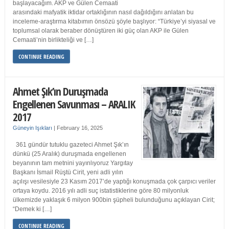
başlayacağım. AKP ve Gülen Cemaati
arasındaki mafyatik iktidar ortaklığının nasıl dağıldığını anlatan bu
inceleme-araştırma kitabımın önsözü şöyle başlıyor: “Türkiye’yi siyasal ve
toplumsal olarak beraber dönüştüren iki güç olan AKP ile Gülen
Cemaati’nin birlikteliği ve […]
CONTINUE READING
Ahmet Şık’ın Duruşmada
Engellenen Savunması – ARALIK
2017
Güneyin Işıkları
|
February 16, 2025
361 gündür tutuklu gazeteci Ahmet Şık’ın
dünkü (25 Aralık) duruşmada engellenen
beyanının tam metnini yayınlıyoruz Yargıtay
Başkanı İsmail Rüştü Cirit, yeni adli yılın
açılışı vesilesiyle 23 Kasım 2017’de yaptığı konuşmada çok çarpıcı veriler
ortaya koydu. 2016 yılı adli suç istatistiklerine göre 80 milyonluk
ülkemizde yaklaşık 6 milyon 900bin şüpheli bulunduğunu açıklayan Cirit;
“Demek ki […]
CONTINUE READING