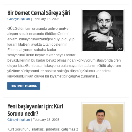
Bir Demet Cemal Süreya Şiiri
Güneyin Işıkları
|
February 16, 2025
GÜLGülün tam ortasında ağlıyorumHer
akşam sokak ortasında öldükçeÖnümü
arkamı bilmiyorumAzaldığını duyup duyup
karanlıktaBeni ayakta tutan gözlerinin
Ellerini alıyorum sabaha kadar
seviyorumEllerin beyaz tekrar beyaz tekrar
beyazEllerinin bu kadar beyaz olmasından korkuyorumİstasyonda tiren
oluyor birazBen bazan istasyonu bulamayan bir adamım Gülü alıyorum
yüzüme sürüyorumHer nasılsa sokağa düşmüşKolumu kanadımı
kırıyorumBir kan oluyor bir kıyamet bir çalgıVe zurnanın […]
CONTINUE READING
Yeni başlayanlar için: Kürt
Sorunu nedir?
Güneyin Işıkları
|
February 16, 2025
Kürt Sorununu silahsız, şiddetsiz, çatışmasız