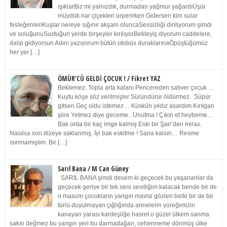
ışıklarBiz mi yalnızdık, durmadan yağmur yağardıÜşür
müydük nar çiçekleri ürperirken Gidersen kim sular
fesleğenleriKuşlar nereye sığınır akşam oluncaSessizliği dinliyorum şimdi
ve soluğunuSustuğun yerde birşeyler kırılıyorBekleyiş diyorum caddelere,
dalıp gidiyorsun Adını yazıyorum bütün otobüs duraklarınaÖpüştüğümüz
her yer […]
ÖMÜR’CÜ GELDİ ÇOCUK ! / Fikret YAZ
Beklemez. Topla arta kalanı Pencereden satıver çocuk …
Kuytu köşe söz verilmişler Süründürür öldürmez. Süpür
gitsen Geç oldu istemez… Küskün yıldız asardım Kırılgan
şiire Yetmez diye geceme.. Unutma ! Çıkın et heybeme…
Bak orda bir kaç imge kalmış Eski bir Şair’den miras.
Nasılsa son dizeye saklanmış. İyi bak eskitme ! Sana kalsın… Resme
ısınmamıştım. Bir […]
Sarıl Bana / M Can Güney
SARIL BANA şimdi desem ki geçecek bu yaşananlar da
geçecek geriye bir tek seni sevdiğim kalacak bende bir de
o masum çocukların yangın mavisi gözleri belki bir de bir
türlü duyulmayan çığlığında annelerin yüreğimizin
kanayan yarası kardeşliğe hasret o güzel ülkem sanma
sakın değmez bu yangın yeri bu darmadağan, cehenneme dönmüş ülke