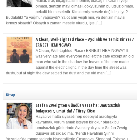
Mutlak tıraş bıçağına sinirlenmiş olacağım. Otların yeşil
olması, denizin mavi olması, gökyüzünün bulutsuz olması,
pekalâ bir meseledir. Kim demiş mesele değildir, diye?
Budalalık! Ya yağmur yağsaydı? Ya otların yeşili mor, ya denizin mavisi
kırmızı olsaydı? Olsaydı o zaman mesele olurdu, işte. […]
A Clean, Well-Lighted Place – Aydınlık ve Temiz Bir Yer /
ERNEST HEMINGWAY
A Clean, Well-Lighted Place / ERNEST HEMINGWAY It
was very late and everyone had left the cafe except an old
man who sat in the shadow the leaves of the tree made
against the electric light. In the day time the street was
dusty, but at night the dew settled the dust and the old man […]
Kitap
Stefan Zweig’ten Gündüz Vassaf’a: Umutsuzluk
bulaşıcıdır, umut da! / Türey Köse
Hayatı ve hatta siyaseti hep edebiyat aracılığıyla
kavramak, yorumlamak isteyen bir okur olarak bu
umutsuzluk günlerinde Avusturyalı yazar Stefan Zweig
düşüyor sık sık aklıma. “Kendi Hayatının Şiirini
Yazanlar”da roman tadında biyografilerle Casanova, Stendhal, Tolstoy’u