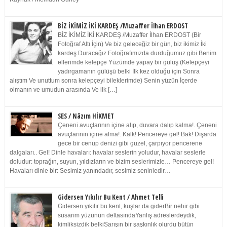
BİZ İKİMİZ İKİ KARDEŞ /Muzaffer İlhan ERDOST
BİZ İKİMİZ İKİ KARDEŞ /Muzaffer İlhan ERDOST (Bir
Fotoğraf Altı İçin) Ve biz geleceğiz bir gün, biz ikimiz İki
kardeş Duracağız Fotoğrafımızda durduğumuz gibi Benim
ellerimde kelepçe Yüzümde yapay bir gülüş (Kelepçeyi
yadırgamanın gülüşü belki İlk kez olduğu için Sonra
alıştım Ve unuttum sonra kelepçeyi bileklerimde) Senin yüzün İçerde
olmanın ve umudun arasında Ve ilk […]
SES / Nâzım HİKMET
Çeneni avuçlarının içine alıp, duvara dalıp kalma!. Çeneni
avuçlarının içine alma!. Kalk! Pencereye gel! Bak! Dışarda
gece bir cenup denizi gibi güzel, çarpıyor pencerene
dalgaları.. Gel! Dinle havaları: havalar seslerin yoludur, havalar seslerle
doludur: toprağın, suyun, yıldızların ve bizim seslerimizle… Pencereye gel!
Havaları dinle bir: Sesimiz yanındadır, sesimiz seninledir…
Gidersen Yıkılır Bu Kent / Ahmet Telli
Gidersen yıkılır bu kent, kuşlar da giderBir nehir gibi
susarım yüzünün deltasındaYanlış adreslerdeydik,
kimliksizdik belkiSarışın bir şaşkınlık olurdu bütün