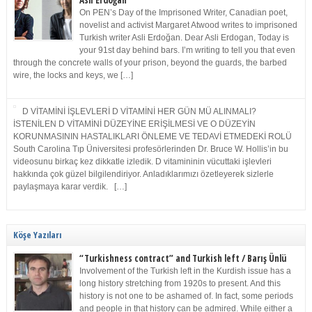
Asli Erdoğan
On PEN’s Day of the Imprisoned Writer, Canadian poet,
novelist and activist Margaret Atwood writes to imprisoned
Turkish writer Asli Erdoğan. Dear Asli Erdogan, Today is
your 91st day behind bars. I’m writing to tell you that even
through the concrete walls of your prison, beyond the guards, the barbed
wire, the locks and keys, we […]
D VİTAMİNİ İŞLEVLERİ D VİTAMİNİ HER GÜN MÜ ALINMALI?
İSTENİLEN D VİTAMİNİ DÜZEYİNE ERİŞİLMESİ VE O DÜZEYİN
KORUNMASININ HASTALIKLARI ÖNLEME VE TEDAVİ ETMEDEKİ ROLÜ
South Carolina Tıp Üniversitesi profesörlerinden Dr. Bruce W. Hollis’in bu
videosunu birkaç kez dikkatle izledik. D vitamininin vücuttaki işlevleri
hakkında çok güzel bilgilendiriyor. Anladıklarımızı özetleyerek sizlerle
paylaşmaya karar verdik. […]
Köşe Yazıları
“Turkishness contract” and Turkish left / Barış Ünlü
Involvement of the Turkish left in the Kurdish issue has a
long history stretching from 1920s to present. And this
history is not one to be ashamed of. In fact, some periods
and people in that history can be admired. While either a