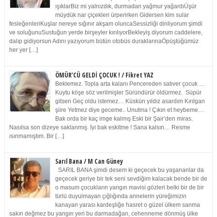
ışıklarBiz mi yalnızdık, durmadan yağmur yağardıÜşür
müydük nar çiçekleri ürperirken Gidersen kim sular
fesleğenleriKuşlar nereye sığınır akşam oluncaSessizliği dinliyorum şimdi
ve soluğunuSustuğun yerde birşeyler kırılıyorBekleyiş diyorum caddelere,
dalıp gidiyorsun Adını yazıyorum bütün otobüs duraklarınaÖpüştüğümüz
her yer […]
ÖMÜR’CÜ GELDİ ÇOCUK ! / Fikret YAZ
Beklemez. Topla arta kalanı Pencereden satıver çocuk …
Kuytu köşe söz verilmişler Süründürür öldürmez. Süpür
gitsen Geç oldu istemez… Küskün yıldız asardım Kırılgan
şiire Yetmez diye geceme.. Unutma ! Çıkın et heybeme…
Bak orda bir kaç imge kalmış Eski bir Şair’den miras.
Nasılsa son dizeye saklanmış. İyi bak eskitme ! Sana kalsın… Resme
ısınmamıştım. Bir […]
Sarıl Bana / M Can Güney
SARIL BANA şimdi desem ki geçecek bu yaşananlar da
geçecek geriye bir tek seni sevdiğim kalacak bende bir de
o masum çocukların yangın mavisi gözleri belki bir de bir
türlü duyulmayan çığlığında annelerin yüreğimizin
kanayan yarası kardeşliğe hasret o güzel ülkem sanma
sakın değmez bu yangın yeri bu darmadağan, cehenneme dönmüş ülke