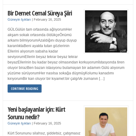
Bir Demet Cemal Süreya Şiiri
Güneyin Işıkları
|
February 16, 2025
GÜLGülün tam ortasında ağlıyorumHer
akşam sokak ortasında öldükçeÖnümü
arkamı bilmiyorumAzaldığını duyup duyup
karanlıktaBeni ayakta tutan gözlerinin
Ellerini alıyorum sabaha kadar
seviyorumEllerin beyaz tekrar beyaz tekrar
beyazEllerinin bu kadar beyaz olmasından korkuyorumİstasyonda tiren
oluyor birazBen bazan istasyonu bulamayan bir adamım Gülü alıyorum
yüzüme sürüyorumHer nasılsa sokağa düşmüşKolumu kanadımı
kırıyorumBir kan oluyor bir kıyamet bir çalgıVe zurnanın […]
CONTINUE READING
Yeni başlayanlar için: Kürt
Sorunu nedir?
Güneyin Işıkları
|
February 16, 2025
Kürt Sorununu silahsız, şiddetsiz, çatışmasız