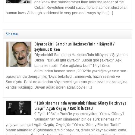
one knew that sooner rather than later the leader of the
Cuban Revolution would succumb to that most strict of all
human laws. Although saddened in very personal ways by the […]
Sinema
Diyarbekirli Samo’nun Hazinses’inin hikâyesi! /
Şeyhmus Diken
Diyarbekirli Samo’nun Hazinses’inin hikâyesi! / Şeyhmus
Diken “Bir Gül gibi kıvraktır Bülbül gibi şakraktır Aşk
bana ızdıraptır Yeter ağlatma beni” 14 yıl önce
ölümünden hemen sonra, 2002’de yazdığım yazının son
paragrafında demiştim ki: “Diyarbekirliydi, Ermeniydi, hazin sesliydi ve
Samo’ydu. Belki de ardından söylenecek şarkısını yıllar evvel mezar taşına
kendisi kazımıştı. Duyan ağlar, gören ağlar, böyle […]
“Türk sinemasında oyunculuk Yılmaz Güney ile zirveye
ulaşır” Agâh Özgüç / KADİR İNCESU
9 Eylül 1984’te Paris’te yaşamını yitiren Yılmaz Güney’i
yakından tanıyan isimlerden biri de Türk sinemasının
yaşayan tarihçisi Agâh Özgüç. Özgüç’ün “Yılmaz Güney Filmleri Tarihi”
olarak adlandırdığı çalışması tam bir başvuru, temel bir kaynak kitabı olma