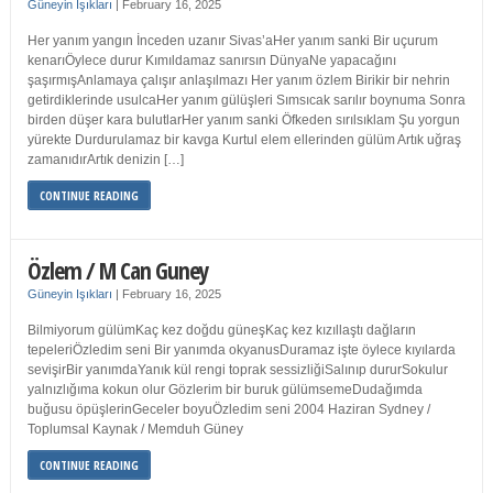
Güneyin Işıkları
|
February 16, 2025
Her yanım yangın İnceden uzanır Sivas’aHer yanım sanki Bir uçurum
kenarıÖylece durur Kımıldamaz sanırsın DünyaNe yapacağını
şaşırmışAnlamaya çalışır anlaşılmazı Her yanım özlem Birikir bir nehrin
getirdiklerinde usulcaHer yanım gülüşleri Sımsıcak sarılır boynuma Sonra
birden düşer kara bulutlarHer yanım sanki Öfkeden sırılsıklam Şu yorgun
yürekte Durdurulamaz bir kavga Kurtul elem ellerinden gülüm Artık uğraş
zamanıdırArtık denizin […]
CONTINUE READING
Özlem / M Can Guney
Güneyin Işıkları
|
February 16, 2025
Bilmiyorum gülümKaç kez doğdu güneşKaç kez kızıllaştı dağların
tepeleriÖzledim seni Bir yanımda okyanusDuramaz işte öylece kıyılarda
sevişirBir yanımdaYanık kül rengi toprak sessizliğiSalınıp dururSokulur
yalnızlığıma kokun olur Gözlerim bir buruk gülümsemeDudağımda
buğusu öpüşlerinGeceler boyuÖzledim seni 2004 Haziran Sydney /
Toplumsal Kaynak / Memduh Güney
CONTINUE READING