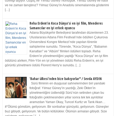
özelliği taşıyor. Özgüç ile Yılmaz Güney’i konuştuk. Yılmaz Güney ile nasıl
ve ne zaman tanıştınız? Yılmaz Güney’in Anadolu sinemalarında gösterimi
[…]
Reha Erdem’in Koca Dünya’si en iyi film, Menderes
Samancılar en iyi erkek oyuncu
Adana Büyükşehir Belediyesi tarafından düzenlenen 23.
Uluslararası Adana Film Festivali’nde ödüllen Çukurova
Üniversitesi Kongre Merkezi’nde yapılan törenle
sahiplerine sunuldu. Törende, “Koca Dünya”, “Babamın
Kanatları” ve “Albüm” filmleri ödülleri topladı. Reha
Erdem’in yönetmenliğini yaptığı “Koca Dünya” en iyi film
ödülünü alırken, Film-Yön en iyi yönetmen ödülü Reha Erdem’e, en iyi
görüntü yönetmeni ödülü Florent Herry’e sunuldu. […]
‘Bahar ülkesi’nden bize bakıyorlar* / Sevda AYDIN
Sürü filminin en duygusal sahnelerinden biri yandaki
fotoğraf. Yılmaz Güney’in yazdığı, Zeki Ökten’in
yönetmenliğini üstlendiği Sürü’nün setinden çıkan bu
fotoğrafın çekilmesinden yıllar sonra tek tek ayrıldılar
aramızdan Yaman Okay, Tuncel Kurtiz ve Tarık Akan…
#”Ölümü gömdüm, geliyorum. Bir sonbahar günüydü, geliyorum. Güneşler
buz gibiydi, geliyorum. Ve bütün kötülükler. Ölümün armaları gibiydi. Size