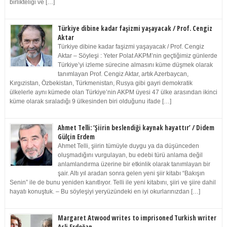
birlikteliği ve […]
Türkiye dibine kadar faşizmi yaşayacak / Prof. Cengiz
Aktar
Türkiye dibine kadar faşizmi yaşayacak / Prof. Cengiz
Aktar – Söyleşi : Yeter Polat AKPM’nin geçtiğimiz günlerde
Türkiye’yi izleme sürecine almasını küme düşmek olarak
tanımlayan Prof. Cengiz Aktar, artık Azerbaycan,
Kırgızistan, Özbekistan, Türkmenistan, Rusya gibi gayri demokratik
ülkelerle aynı kümede olan Türkiye’nin AKPM üyesi 47 ülke arasından ikinci
küme olarak sıraladığı 9 ülkesinden biri olduğunu ifade […]
Ahmet Telli: ‘Şiirin beslendiği kaynak hayattır’ / Didem
Gülçin Erdem
Ahmet Telli, şiirin tümüyle duygu ya da düşünceden
oluşmadığını vurgulayan, bu edebi türü anlama değil
anlamlandırma üzerine bir etkinlik olarak tanımlayan bir
şair. Altı yıl aradan sonra gelen yeni şiir kitabı “Bakışın
Senin” ile de bunu yeniden kanıtlıyor. Telli ile yeni kitabını, şiiri ve şiire dahil
hayatı konuştuk. – Bu söyleşiyi yeryüzündeki en iyi okurlarınızdan […]
Margaret Atwood writes to imprisoned Turkish writer