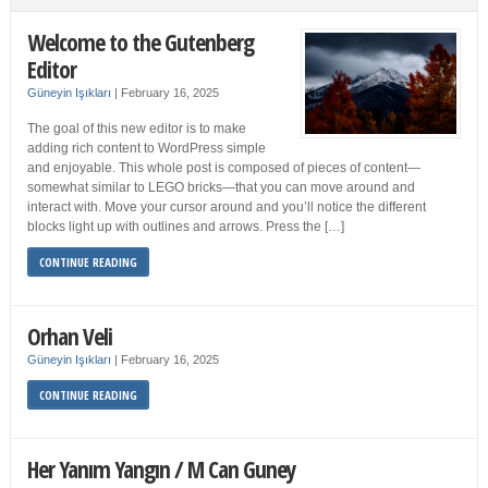
Welcome to the Gutenberg
Editor
Güneyin Işıkları
|
February 16, 2025
The goal of this new editor is to make
adding rich content to WordPress simple
and enjoyable. This whole post is composed of pieces of content—
somewhat similar to LEGO bricks—that you can move around and
interact with. Move your cursor around and you’ll notice the different
blocks light up with outlines and arrows. Press the […]
CONTINUE READING
Orhan Veli
Güneyin Işıkları
|
February 16, 2025
CONTINUE READING
Her Yanım Yangın / M Can Guney