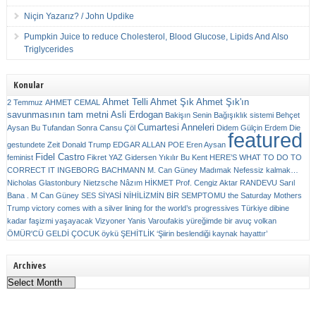
Niçin Yazarız? / John Updike
Pumpkin Juice to reduce Cholesterol, Blood Glucose, Lipids And Also
Triglycerides
Konular
Ahmet Telli
Ahmet Şık
Ahmet Şık'ın
2 Temmuz
AHMET CEMAL
savunmasının tam metni
Asli Erdogan
Bakişın Senin
Bağışıklık sistemi
Behçet
Cumartesi Anneleri
Aysan
Bu Tufandan Sonra
Cansu Çöl
Didem Gülçin Erdem
Die
featured
gestundete Zeit
Donald Trump
EDGAR ALLAN POE
Eren Aysan
Fidel Castro
feminist
Fikret YAZ
Gidersen Yıkılır Bu Kent
HERE’S WHAT TO DO TO
CORRECT IT
INGEBORG BACHMANN
M. Can Güney
Madımak
Nefessiz kalmak…
Nicholas Glastonbury
Nietzsche
Nâzım HİKMET
Prof. Cengiz Aktar
RANDEVU
Sarıl
Bana . M Can Güney
SES
SİYASİ NİHİLİZMİN BİR SEMPTOMU
the Saturday Mothers
Trump victory comes with a silver lining for the world’s progressives
Türkiye dibine
kadar faşizmi yaşayacak
Vizyoner
Yanis Varoufakis
yüreğimde bir avuç volkan
ÖMÜR'CÜ GELDİ ÇOCUK
öykü
ŞEHİTLİK
‘Şiirin beslendiği kaynak hayattır’
Archives
Archives