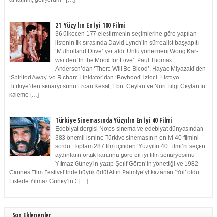
anlatırım, geliyorum.” […]
21. Yüzyılın En İyi 100 Filmi
36 ülkeden 177 eleştirmenin seçimlerine göre yapılan
listenin ilk sırasında David Lynch’in sürrealist başyapıtı
‘Mulholland Drive’ yer aldı. Ünlü yönetmeni Wong Kar-
wai’den ‘In the Mood for Love’, Paul Thomas
Anderson’dan ‘There Will Be Blood’, Hayao Miyazaki’den
‘Spirited Away’ ve Richard Linklater’dan ‘Boyhood’ izledi. Listeye
Türkiye’den senaryosunu Ercan Kesal, Ebru Ceylan ve Nuri Bilgi Ceylan’ın
kaleme […]
Türkiye Sinemasında Yüzyılın En İyi 40 Filmi
Edebiyat dergisi Notos sinema ve edebiyat dünyasından
383 önemli ismine Türkiye sinemasının en iyi 40 filmini
sordu. Toplam 287 film içinden ‘Yüzyılın 40 Filmi’ni seçen
aydınların ortak kararına göre en iyi film senaryosunu
Yılmaz Güney’in yazıp Şerif Gören’in yönettiği ve 1982
Cannes Film Festival’inde büyük ödül Altın Palmiye’yi kazanan ‘Yol’ oldu.
Listede Yılmaz Güney’in 3 […]
Son Eklenenler