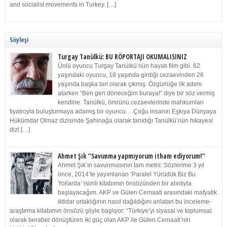
and socialist movements in Turkey. […]
Söyleşi
Turgay Tanülkü: BU RÖPORTAJI OKUMALISINIZ
Ünlü oyuncu Turgay Tanülkü’nün hayatı film gibi. 62
yaşındaki oyuncu, 18 yaşında girdiği cezaevinden 26
yaşında başka biri olarak çıkmış. Özgürlüğe ilk adımı
atarken “Ben geri döneceğim buraya!” diye bir söz vermiş
kendine. Tanülkü, ömrünü cezaevlerinde mahkumları
tiyatroyla buluşturmaya adamış bir oyuncu… Çoğu insanın Eşkıya Dünyaya
Hükümdar Olmaz dizisinde Şahinağa olarak tanıdığı Tanülkü’nün hikayesi
dizi […]
Ahmet Şık “Savunma yapmıyorum itham ediyorum!”
Ahmet Şık’ın savunmasının tam metni: Sözlerime 3 yıl
önce, 2014’te yayımlanan ‘Paralel Yürüdük Biz Bu
Yollarda’ isimli kitabımın önsözünden bir alıntıyla
başlayacağım. AKP ve Gülen Cemaati arasındaki mafyatik
iktidar ortaklığının nasıl dağıldığını anlatan bu inceleme-
araştırma kitabımın önsözü şöyle başlıyor: “Türkiye’yi siyasal ve toplumsal
olarak beraber dönüştüren iki güç olan AKP ile Gülen Cemaati’nin