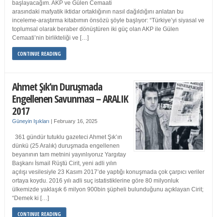
başlayacağım. AKP ve Gülen Cemaati
arasındaki mafyatik iktidar ortaklığının nasıl dağıldığını anlatan bu
inceleme-araştırma kitabımın önsözü şöyle başlıyor: “Türkiye’yi siyasal ve
toplumsal olarak beraber dönüştüren iki güç olan AKP ile Gülen
Cemaati’nin birlikteliği ve […]
CONTINUE READING
Ahmet Şık’ın Duruşmada
Engellenen Savunması – ARALIK
2017
Güneyin Işıkları
|
February 16, 2025
361 gündür tutuklu gazeteci Ahmet Şık’ın
dünkü (25 Aralık) duruşmada engellenen
beyanının tam metnini yayınlıyoruz Yargıtay
Başkanı İsmail Rüştü Cirit, yeni adli yılın
açılışı vesilesiyle 23 Kasım 2017’de yaptığı konuşmada çok çarpıcı veriler
ortaya koydu. 2016 yılı adli suç istatistiklerine göre 80 milyonluk
ülkemizde yaklaşık 6 milyon 900bin şüpheli bulunduğunu açıklayan Cirit;
“Demek ki […]
CONTINUE READING