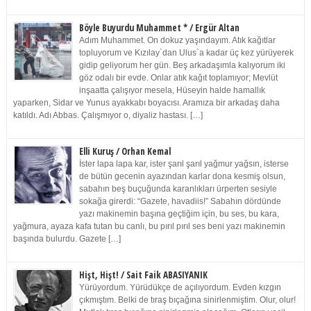
Böyle Buyurdu Muhammet * / Ergür Altan
Adım Muhammet. On dokuz yaşındayım. Atık kağıtlar
topluyorum ve Kızılay`dan Ulus`a kadar üç kez yürüyerek
gidip geliyorum her gün. Beş arkadaşımla kalıyorum iki
göz odalı bir evde. Onlar atık kağıt toplamıyor; Mevlüt
inşaatta çalışıyor mesela, Hüseyin halde hamallık
yaparken, Sidar ve Yunus ayakkabı boyacısı. Aramıza bir arkadaş daha
katıldı. Adı Abbas. Çalışmıyor o, diyaliz hastası. […]
Elli Kuruş / Orhan Kemal
İster lapa lapa kar, ister şarıl şarıl yağmur yağsın, isterse
de bütün gecenin ayazından karlar dona kesmiş olsun,
sabahın beş buçuğunda karanlıkları ürperten sesiyle
sokağa girerdi: “Gazete, havadiis!” Sabahın dördünde
yazı makinemin başına geçtiğim için, bu ses, bu kara,
yağmura, ayaza kafa tutan bu canlı, bu pırıl pırıl ses beni yazı makinemin
başında bulurdu. Gazete […]
Hişt, Hişt! / Sait Faik ABASIYANIK
Yürüyordum. Yürüdükçe de açılıyordum. Evden kızgın
çıkmıştım. Belki de tıraş bıçağına sinirlenmiştim. Olur, olur!