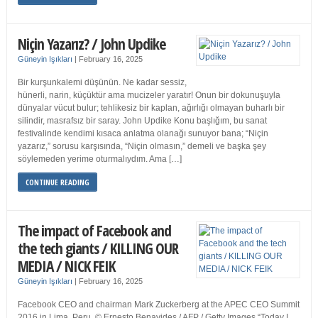
Niçin Yazarız? / John Updike
Güneyin Işıkları
|
February 16, 2025
Bir kurşunkalemi düşünün. Ne kadar sessiz,
hünerli, narin, küçüktür ama mucizeler yaratır! Onun bir dokunuşuyla
dünyalar vücut bulur; tehlikesiz bir kaplan, ağırlığı olmayan buharlı bir
silindir, masrafsız bir saray. John Updike Konu başlığım, bu sanat
festivalinde kendimi kısaca anlatma olanağı sunuyor bana; “Niçin
yazarız,” sorusu karşısında, “Niçin olmasın,” demeli ve başka şey
söylemeden yerime oturmalıydım. Ama […]
CONTINUE READING
The impact of Facebook and
the tech giants / KILLING OUR
MEDIA / NICK FEIK
Güneyin Işıkları
|
February 16, 2025
Facebook CEO and chairman Mark Zuckerberg at the APEC CEO Summit
2016 in Lima, Peru. © Ernesto Benavides / AFP / Getty Images “Today I