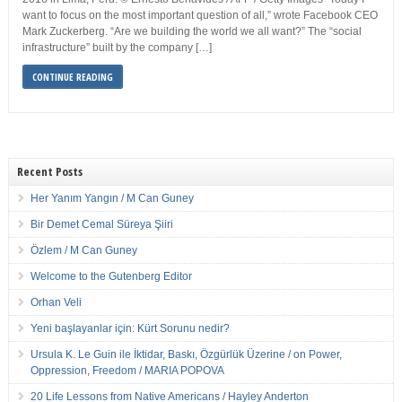
want to focus on the most important question of all,” wrote Facebook CEO
Mark Zuckerberg. “Are we building the world we all want?” The “social
infrastructure” built by the company […]
CONTINUE READING
Recent Posts
Her Yanım Yangın / M Can Guney
Bir Demet Cemal Süreya Şiiri
Özlem / M Can Guney
Welcome to the Gutenberg Editor
Orhan Veli
Yeni başlayanlar için: Kürt Sorunu nedir?
Ursula K. Le Guin ile İktidar, Baskı, Özgürlük Üzerine / on Power,
Oppression, Freedom / MARIA POPOVA
20 Life Lessons from Native Americans / Hayley Anderton