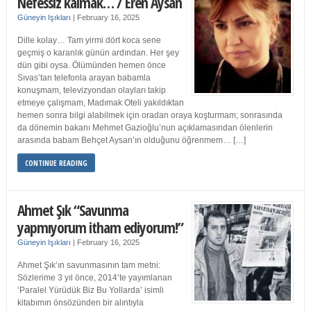
Nefessiz kalmak… / Eren Aysan
Güneyin Işıkları
|
February 16, 2025
Dille kolay… Tam yirmi dört koca sene
geçmiş o karanlık günün ardından. Her şey
dün gibi oysa. Ölümünden hemen önce
Sıvas’tan telefonla arayan babamla
konuşmam, televizyondan olayları takip
etmeye çalışmam, Madımak Oteli yakıldıktan
hemen sonra bilgi alabilmek için oradan oraya koşturmam; sonrasında
da dönemin bakanı Mehmet Gazioğlu’nun açıklamasından ölenlerin
arasında babam Behçet Aysan’ın olduğunu öğrenmem… […]
CONTINUE READING
Ahmet Şık “Savunma
yapmıyorum itham ediyorum!”
Güneyin Işıkları
|
February 16, 2025
Ahmet Şık’ın savunmasının tam metni:
Sözlerime 3 yıl önce, 2014’te yayımlanan
‘Paralel Yürüdük Biz Bu Yollarda’ isimli
kitabımın önsözünden bir alıntıyla