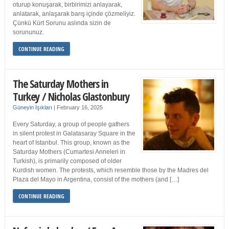
oturup konuşarak, birbirimizi anlayarak,
anlatarak, anlaşarak barış içinde çözmeliyiz.
Çünkü Kürt Sorunu aslında sizin de
sorununuz.
CONTINUE READING
The Saturday Mothers in
Turkey / Nicholas Glastonbury
Güneyin Işıkları
|
February 16, 2025
Every Saturday, a group of people gathers
in silent protest in Galatasaray Square in the
heart of Istanbul. This group, known as the
Saturday Mothers (Cumartesi Anneleri in
Turkish), is primarily composed of older
Kurdish women. The protests, which resemble those by the Madres del
Plaza del Mayo in Argentina, consist of the mothers (and […]
CONTINUE READING