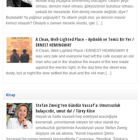
Mutlak tıraş bıçağına sinirlenmiş olacağım. Otların yeşil
olması, denizin mavi olması, gökyüzünün bulutsuz olması,
pekalâ bir meseledir. Kim demiş mesele değildir, diye?
Budalalık! Ya yağmur yağsaydı? Ya otların yeşili mor, ya denizin mavisi
kırmızı olsaydı? Olsaydı o zaman mesele olurdu, işte. […]
A Clean, Well-Lighted Place – Aydınlık ve Temiz Bir Yer /
ERNEST HEMINGWAY
A Clean, Well-Lighted Place / ERNEST HEMINGWAY It
was very late and everyone had left the cafe except an old
man who sat in the shadow the leaves of the tree made
against the electric light. In the day time the street was
dusty, but at night the dew settled the dust and the old man […]
Kitap
Stefan Zweig’ten Gündüz Vassaf’a: Umutsuzluk
bulaşıcıdır, umut da! / Türey Köse
Hayatı ve hatta siyaseti hep edebiyat aracılığıyla
kavramak, yorumlamak isteyen bir okur olarak bu
umutsuzluk günlerinde Avusturyalı yazar Stefan Zweig
düşüyor sık sık aklıma. “Kendi Hayatının Şiirini
Yazanlar”da roman tadında biyografilerle Casanova, Stendhal, Tolstoy’u