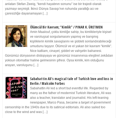
anlatan Stefan Zweig, “kendi hayatının sonunu” ise bir trajedi olarak
yazmayı seçmişti. İkinci Dünya Savaşı’nın ruhunda yarattığı acı ve
çaresizliğe dayanamayan […]
Ölümcül Bir Kavram; “Kimlik” / PINAR K. ÜRETMEN
Amin Maalouf, çoklu kimliğe sahip, bu kimlikleriyle kişisel
ve varoluşsal sorgulamasını yapmış ve barışmış
kişiliklerin kimlik savaşlarını ve şiddeti sonlandırabileceği
umudunu taşıyor. Ölümcül ve el yakan bir kavram “kimlik”.
Nice katliam, cinayet, şiddet ve vahşetin bahanesi.
Günümüz dünyasının distopyaya ve günümüz insanınınsa eleştirel zekâdan
yoksun otomatlar haline gelmesinin şifresi. Oysa kimlik, kim olduğunu
arayan, varoluşunu […]
Sabahattin Ali’s magical tale of Turkish love and loss in
Berlin / Malcolm Forbes
Sabahattin Ali led a short but eventful life. Regarded by
many as the father of modernist Turkish literature, Ali was
also a teacher, translator and journalist. His left-leaning
newspaper, Marco Pasa, became a target of government
censorship in the 1940s due to its satirical editorials. Ali also sailed too
close to the wind and was […]