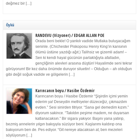
değmez bir […]
Öykü
RANDEVU (Vizyoner) / EDGAR ALLAN POE
Orada beni bekle! O yankılı vadide Mutlaka buluşacağım
seninle. (Chichester Piskoposu Henry King’in karısının
ölümü üstüne yazdığı ağıt.) Talihsiz ve gizemli adam! –
Sen ki kendi hayal gücünün parlaklığıyla afalladın,
gençliğinin alevleri arasına düştün! Hayalimde seni tekrar
görüyorum! Bir kez daha önümde duruyor siluetin! – Olduğun – ah olduğun
gibi değil soğuk vadide ve gölgelerin […]
Karıncanın boyu / Hasibe Özdemir
Karıncanın boyu / Hasibe Özdemir “Şişirdin içimi yemin
ederim ya! Deseydin methiyeler düzeceğiz, çıkmazdım
evden.” Sesi sinirden titriyor. “Sana gel demedim kızım.”
diyorum sakince. “Takıldın peşime madem, ne duyarsan
katlanacaksın.” Bir sigara yakıyor. Başını yana yatırıp,
bezmiş annelerin yılgın bakışıyla süzüyor beni. Kaşlarımı kaldırıp ona
bakıyorum ben de. Pes ediyor. “Git nereye atacaksan at, ben mezeleri
söylüyorum […]