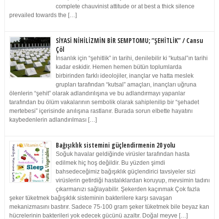
complete chauvinist attitude or at best a thick silence
prevailed towards the […]
SİYASİ NİHİLİZMİN BİR SEMPTOMU; “ŞEHİTLİK” / Cansu
Çöl
İnsanlık için “şehitlik” in tarihi, denilebilir ki “kutsal”ın tarihi
kadar eskidir. Hemen hemen bütün toplumlarda
birbirinden farklı ideolojiler, inançlar ve hatta meslek
grupları tarafından “kutsal” amaçları, inançları uğruna
ölenlerin “şehit” olarak adlandırılışına ve bu adlandırmayı yapanlar
tarafından bu ölüm vakalarının sembolik olarak sahiplenilip bir “şehadet
mertebesi” içerisinde anılışına rastlanır. Burada sorun elbette hayatını
kaybedenlerin adlandırılması […]
Bağışıklık sistemini güçlendirmenin 20 yolu
Soğuk havalar geldiğinde virüsler tarafından hasta
edilmek hiç hoş değildir. Bu yüzden şimdi
bahsedeceğimiz bağışıklık güçlendirici tavsiyeler sizi
virüslerin getirdiği hastalıklardan koruyup, mevsimin tadını
çıkarmanızı sağlayabilir. Şekerden kaçınmak Çok fazla
şeker tüketmek bağışıklık sisteminin bakterilere karşı savaşan
mekanizmasını bastırır. Sadece 75-100 gram şeker tüketmek bile beyaz kan
hücrelerinin bakterileri yok edecek gücünü azaltır. Doğal meyve […]