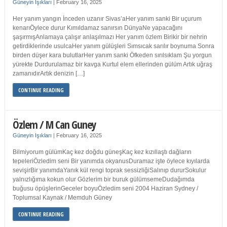
Güneyin Işıkları
|
February 16, 2025
Her yanım yangın İnceden uzanır Sivas’aHer yanım sanki Bir uçurum
kenarıÖylece durur Kımıldamaz sanırsın DünyaNe yapacağını
şaşırmışAnlamaya çalışır anlaşılmazı Her yanım özlem Birikir bir nehrin
getirdiklerinde usulcaHer yanım gülüşleri Sımsıcak sarılır boynuma Sonra
birden düşer kara bulutlarHer yanım sanki Öfkeden sırılsıklam Şu yorgun
yürekte Durdurulamaz bir kavga Kurtul elem ellerinden gülüm Artık uğraş
zamanıdırArtık denizin […]
CONTINUE READING
Özlem / M Can Guney
Güneyin Işıkları
|
February 16, 2025
Bilmiyorum gülümKaç kez doğdu güneşKaç kez kızıllaştı dağların
tepeleriÖzledim seni Bir yanımda okyanusDuramaz işte öylece kıyılarda
sevişirBir yanımdaYanık kül rengi toprak sessizliğiSalınıp dururSokulur
yalnızlığıma kokun olur Gözlerim bir buruk gülümsemeDudağımda
buğusu öpüşlerinGeceler boyuÖzledim seni 2004 Haziran Sydney /
Toplumsal Kaynak / Memduh Güney
CONTINUE READING