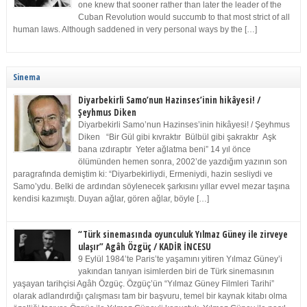
one knew that sooner rather than later the leader of the
Cuban Revolution would succumb to that most strict of all
human laws. Although saddened in very personal ways by the […]
Sinema
Diyarbekirli Samo’nun Hazinses’inin hikâyesi! /
Şeyhmus Diken
Diyarbekirli Samo’nun Hazinses’inin hikâyesi! / Şeyhmus
Diken “Bir Gül gibi kıvraktır Bülbül gibi şakraktır Aşk
bana ızdıraptır Yeter ağlatma beni” 14 yıl önce
ölümünden hemen sonra, 2002’de yazdığım yazının son
paragrafında demiştim ki: “Diyarbekirliydi, Ermeniydi, hazin sesliydi ve
Samo’ydu. Belki de ardından söylenecek şarkısını yıllar evvel mezar taşına
kendisi kazımıştı. Duyan ağlar, gören ağlar, böyle […]
“Türk sinemasında oyunculuk Yılmaz Güney ile zirveye
ulaşır” Agâh Özgüç / KADİR İNCESU
9 Eylül 1984’te Paris’te yaşamını yitiren Yılmaz Güney’i
yakından tanıyan isimlerden biri de Türk sinemasının
yaşayan tarihçisi Agâh Özgüç. Özgüç’ün “Yılmaz Güney Filmleri Tarihi”
olarak adlandırdığı çalışması tam bir başvuru, temel bir kaynak kitabı olma