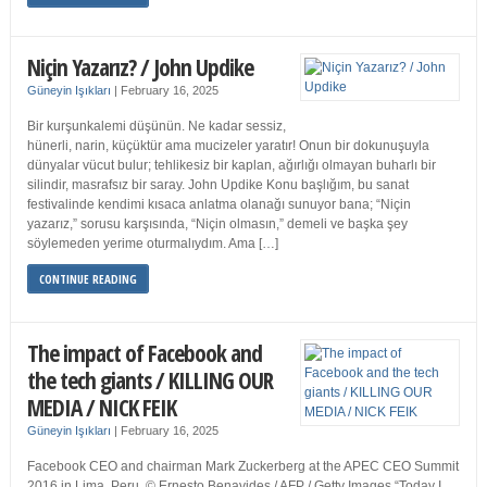
Niçin Yazarız? / John Updike
Güneyin Işıkları
|
February 16, 2025
Bir kurşunkalemi düşünün. Ne kadar sessiz,
hünerli, narin, küçüktür ama mucizeler yaratır! Onun bir dokunuşuyla
dünyalar vücut bulur; tehlikesiz bir kaplan, ağırlığı olmayan buharlı bir
silindir, masrafsız bir saray. John Updike Konu başlığım, bu sanat
festivalinde kendimi kısaca anlatma olanağı sunuyor bana; “Niçin
yazarız,” sorusu karşısında, “Niçin olmasın,” demeli ve başka şey
söylemeden yerime oturmalıydım. Ama […]
CONTINUE READING
The impact of Facebook and
the tech giants / KILLING OUR
MEDIA / NICK FEIK
Güneyin Işıkları
|
February 16, 2025
Facebook CEO and chairman Mark Zuckerberg at the APEC CEO Summit
2016 in Lima, Peru. © Ernesto Benavides / AFP / Getty Images “Today I