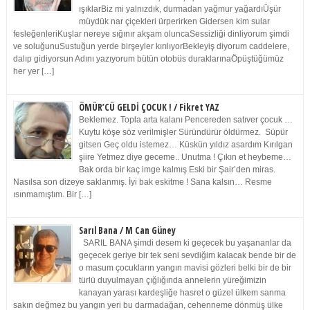
ışıklarBiz mi yalnızdık, durmadan yağmur yağardıÜşür
müydük nar çiçekleri ürperirken Gidersen kim sular
fesleğenleriKuşlar nereye sığınır akşam oluncaSessizliği dinliyorum şimdi
ve soluğunuSustuğun yerde birşeyler kırılıyorBekleyiş diyorum caddelere,
dalıp gidiyorsun Adını yazıyorum bütün otobüs duraklarınaÖpüştüğümüz
her yer […]
ÖMÜR’CÜ GELDİ ÇOCUK ! / Fikret YAZ
Beklemez. Topla arta kalanı Pencereden satıver çocuk …
Kuytu köşe söz verilmişler Süründürür öldürmez. Süpür
gitsen Geç oldu istemez… Küskün yıldız asardım Kırılgan
şiire Yetmez diye geceme.. Unutma ! Çıkın et heybeme…
Bak orda bir kaç imge kalmış Eski bir Şair’den miras.
Nasılsa son dizeye saklanmış. İyi bak eskitme ! Sana kalsın… Resme
ısınmamıştım. Bir […]
Sarıl Bana / M Can Güney
SARIL BANA şimdi desem ki geçecek bu yaşananlar da
geçecek geriye bir tek seni sevdiğim kalacak bende bir de
o masum çocukların yangın mavisi gözleri belki bir de bir
türlü duyulmayan çığlığında annelerin yüreğimizin
kanayan yarası kardeşliğe hasret o güzel ülkem sanma
sakın değmez bu yangın yeri bu darmadağan, cehenneme dönmüş ülke