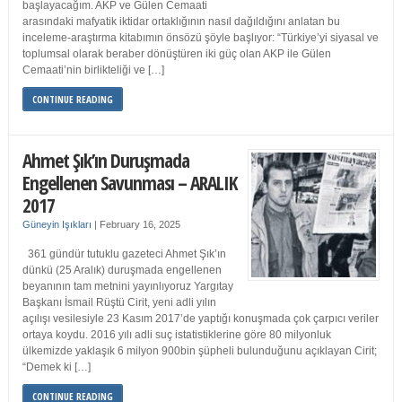
başlayacağım. AKP ve Gülen Cemaati
arasındaki mafyatik iktidar ortaklığının nasıl dağıldığını anlatan bu
inceleme-araştırma kitabımın önsözü şöyle başlıyor: “Türkiye’yi siyasal ve
toplumsal olarak beraber dönüştüren iki güç olan AKP ile Gülen
Cemaati’nin birlikteliği ve […]
CONTINUE READING
Ahmet Şık’ın Duruşmada
Engellenen Savunması – ARALIK
2017
Güneyin Işıkları
|
February 16, 2025
361 gündür tutuklu gazeteci Ahmet Şık’ın
dünkü (25 Aralık) duruşmada engellenen
beyanının tam metnini yayınlıyoruz Yargıtay
Başkanı İsmail Rüştü Cirit, yeni adli yılın
açılışı vesilesiyle 23 Kasım 2017’de yaptığı konuşmada çok çarpıcı veriler
ortaya koydu. 2016 yılı adli suç istatistiklerine göre 80 milyonluk
ülkemizde yaklaşık 6 milyon 900bin şüpheli bulunduğunu açıklayan Cirit;
“Demek ki […]
CONTINUE READING