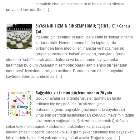
complete chauvinist attitude or at best a thick silence
prevailed towards the […]
SİYASİ NİHİLİZMİN BİR SEMPTOMU; “ŞEHİTLİK” / Cansu
Çöl
İnsanlık için “şehitlik” in tarihi, denilebilir ki “kutsal”ın tarihi
kadar eskidir. Hemen hemen bütün toplumlarda
birbirinden farklı ideolojiler, inançlar ve hatta meslek
grupları tarafından “kutsal” amaçları, inançları uğruna
ölenlerin “şehit” olarak adlandırılışına ve bu adlandırmayı yapanlar
tarafından bu ölüm vakalarının sembolik olarak sahiplenilip bir “şehadet
mertebesi” içerisinde anılışına rastlanır. Burada sorun elbette hayatını
kaybedenlerin adlandırılması […]
Bağışıklık sistemini güçlendirmenin 20 yolu
Soğuk havalar geldiğinde virüsler tarafından hasta
edilmek hiç hoş değildir. Bu yüzden şimdi
bahsedeceğimiz bağışıklık güçlendirici tavsiyeler sizi
virüslerin getirdiği hastalıklardan koruyup, mevsimin tadını
çıkarmanızı sağlayabilir. Şekerden kaçınmak Çok fazla
şeker tüketmek bağışıklık sisteminin bakterilere karşı savaşan
mekanizmasını bastırır. Sadece 75-100 gram şeker tüketmek bile beyaz kan
hücrelerinin bakterileri yok edecek gücünü azaltır. Doğal meyve […]