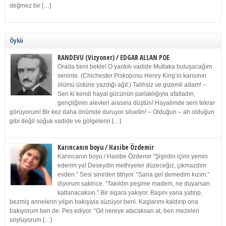
değmez bir […]
Öykü
RANDEVU (Vizyoner) / EDGAR ALLAN POE
Orada beni bekle! O yankılı vadide Mutlaka buluşacağım
seninle. (Chichester Piskoposu Henry King’in karısının
ölümü üstüne yazdığı ağıt.) Talihsiz ve gizemli adam! –
Sen ki kendi hayal gücünün parlaklığıyla afalladın,
gençliğinin alevleri arasına düştün! Hayalimde seni tekrar
görüyorum! Bir kez daha önümde duruyor siluetin! – Olduğun – ah olduğun
gibi değil soğuk vadide ve gölgelerin […]
Karıncanın boyu / Hasibe Özdemir
Karıncanın boyu / Hasibe Özdemir “Şişirdin içimi yemin
ederim ya! Deseydin methiyeler düzeceğiz, çıkmazdım
evden.” Sesi sinirden titriyor. “Sana gel demedim kızım.”
diyorum sakince. “Takıldın peşime madem, ne duyarsan
katlanacaksın.” Bir sigara yakıyor. Başını yana yatırıp,
bezmiş annelerin yılgın bakışıyla süzüyor beni. Kaşlarımı kaldırıp ona
bakıyorum ben de. Pes ediyor. “Git nereye atacaksan at, ben mezeleri
söylüyorum […]