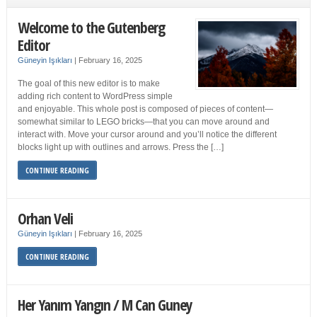
Welcome to the Gutenberg
Editor
Güneyin Işıkları
|
February 16, 2025
The goal of this new editor is to make
adding rich content to WordPress simple
and enjoyable. This whole post is composed of pieces of content—
somewhat similar to LEGO bricks—that you can move around and
interact with. Move your cursor around and you’ll notice the different
blocks light up with outlines and arrows. Press the […]
CONTINUE READING
Orhan Veli
Güneyin Işıkları
|
February 16, 2025
CONTINUE READING
Her Yanım Yangın / M Can Guney