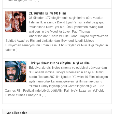
anlatırım, geliyorum.” […]
21. Yüzyılın En İyi 100 Filmi
36 ülkeden 177 eleştirmenin seçimlerine göre yapılan
listenin ilk sırasında David Lynch’in sürrealist başyapıtı
‘Mulholland Drive’ yer aldı. Ünlü yönetmeni Wong Kar-
wai’den ‘In the Mood for Love’, Paul Thomas
Anderson’dan ‘There Will Be Blood’, Hayao Miyazaki’den
‘Spirited Away’ ve Richard Linklater’dan ‘Boyhood’ izledi. Listeye
Türkiye’den senaryosunu Ercan Kesal, Ebru Ceylan ve Nuri Bilgi Ceylan’ın
kaleme […]
Türkiye Sinemasında Yüzyılın En İyi 40 Filmi
Edebiyat dergisi Notos sinema ve edebiyat dünyasından
383 önemli ismine Türkiye sinemasının en iyi 40 filmini
sordu. Toplam 287 film içinden ‘Yüzyılın 40 Filmi’ni seçen
aydınların ortak kararına göre en iyi film senaryosunu
Yılmaz Güney’in yazıp Şerif Gören’in yönettiği ve 1982
Cannes Film Festival’inde büyük ödül Altın Palmiye’yi kazanan ‘Yol’ oldu.
Listede Yılmaz Güney’in 3 […]
Son Eklenenler