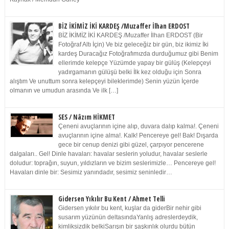
BİZ İKİMİZ İKİ KARDEŞ /Muzaffer İlhan ERDOST
BİZ İKİMİZ İKİ KARDEŞ /Muzaffer İlhan ERDOST (Bir
Fotoğraf Altı İçin) Ve biz geleceğiz bir gün, biz ikimiz İki
kardeş Duracağız Fotoğrafımızda durduğumuz gibi Benim
ellerimde kelepçe Yüzümde yapay bir gülüş (Kelepçeyi
yadırgamanın gülüşü belki İlk kez olduğu için Sonra
alıştım Ve unuttum sonra kelepçeyi bileklerimde) Senin yüzün İçerde
olmanın ve umudun arasında Ve ilk […]
SES / Nâzım HİKMET
Çeneni avuçlarının içine alıp, duvara dalıp kalma!. Çeneni
avuçlarının içine alma!. Kalk! Pencereye gel! Bak! Dışarda
gece bir cenup denizi gibi güzel, çarpıyor pencerene
dalgaları.. Gel! Dinle havaları: havalar seslerin yoludur, havalar seslerle
doludur: toprağın, suyun, yıldızların ve bizim seslerimizle… Pencereye gel!
Havaları dinle bir: Sesimiz yanındadır, sesimiz seninledir…
Gidersen Yıkılır Bu Kent / Ahmet Telli
Gidersen yıkılır bu kent, kuşlar da giderBir nehir gibi
susarım yüzünün deltasındaYanlış adreslerdeydik,
kimliksizdik belkiSarışın bir şaşkınlık olurdu bütün