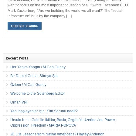
want to focus on the most important question of all,” wrote Facebook CEO
Mark Zuckerberg. “Are we building the world we all want?” The “social
infrastructure” built by the company […]
CONTINUE READING
Recent Posts
Her Yanım Yangın / M Can Guney
Bir Demet Cemal Süreya Şiiri
Özlem / M Can Guney
Welcome to the Gutenberg Editor
Orhan Veli
Yeni başlayanlar için: Kürt Sorunu nedir?
Ursula K. Le Guin ile İktidar, Baskı, Özgürlük Üzerine / on Power,
Oppression, Freedom / MARIA POPOVA
20 Life Lessons from Native Americans / Hayley Anderton