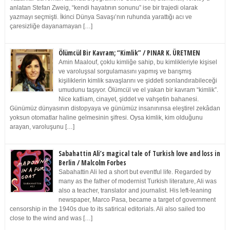
anlatan Stefan Zweig, “kendi hayatının sonunu” ise bir trajedi olarak
yazmayı seçmişti. İkinci Dünya Savaşı’nın ruhunda yarattığı acı ve
çaresizliğe dayanamayan […]
Ölümcül Bir Kavram; “Kimlik” / PINAR K. ÜRETMEN
Amin Maalouf, çoklu kimliğe sahip, bu kimlikleriyle kişisel
ve varoluşsal sorgulamasını yapmış ve barışmış
kişiliklerin kimlik savaşlarını ve şiddeti sonlandırabileceği
umudunu taşıyor. Ölümcül ve el yakan bir kavram “kimlik”.
Nice katliam, cinayet, şiddet ve vahşetin bahanesi.
Günümüz dünyasının distopyaya ve günümüz insanınınsa eleştirel zekâdan
yoksun otomatlar haline gelmesinin şifresi. Oysa kimlik, kim olduğunu
arayan, varoluşunu […]
Sabahattin Ali’s magical tale of Turkish love and loss in
Berlin / Malcolm Forbes
Sabahattin Ali led a short but eventful life. Regarded by
many as the father of modernist Turkish literature, Ali was
also a teacher, translator and journalist. His left-leaning
newspaper, Marco Pasa, became a target of government
censorship in the 1940s due to its satirical editorials. Ali also sailed too
close to the wind and was […]