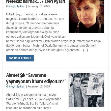
Nefessiz kalmak… / Eren Aysan
Güneyin Işıkları
|
February 16, 2025
Dille kolay… Tam yirmi dört koca sene
geçmiş o karanlık günün ardından. Her şey
dün gibi oysa. Ölümünden hemen önce
Sıvas’tan telefonla arayan babamla
konuşmam, televizyondan olayları takip
etmeye çalışmam, Madımak Oteli yakıldıktan
hemen sonra bilgi alabilmek için oradan oraya koşturmam; sonrasında
da dönemin bakanı Mehmet Gazioğlu’nun açıklamasından ölenlerin
arasında babam Behçet Aysan’ın olduğunu öğrenmem… […]
CONTINUE READING
Ahmet Şık “Savunma
yapmıyorum itham ediyorum!”
Güneyin Işıkları
|
February 16, 2025
Ahmet Şık’ın savunmasının tam metni:
Sözlerime 3 yıl önce, 2014’te yayımlanan
‘Paralel Yürüdük Biz Bu Yollarda’ isimli
kitabımın önsözünden bir alıntıyla