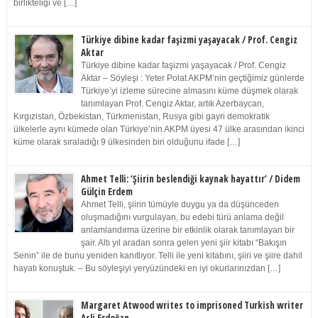
birlikteliği ve […]
Türkiye dibine kadar faşizmi yaşayacak / Prof. Cengiz
Aktar
Türkiye dibine kadar faşizmi yaşayacak / Prof. Cengiz
Aktar – Söyleşi : Yeter Polat AKPM’nin geçtiğimiz günlerde
Türkiye’yi izleme sürecine almasını küme düşmek olarak
tanımlayan Prof. Cengiz Aktar, artık Azerbaycan,
Kırgızistan, Özbekistan, Türkmenistan, Rusya gibi gayri demokratik
ülkelerle aynı kümede olan Türkiye’nin AKPM üyesi 47 ülke arasından ikinci
küme olarak sıraladığı 9 ülkesinden biri olduğunu ifade […]
Ahmet Telli: ‘Şiirin beslendiği kaynak hayattır’ / Didem
Gülçin Erdem
Ahmet Telli, şiirin tümüyle duygu ya da düşünceden
oluşmadığını vurgulayan, bu edebi türü anlama değil
anlamlandırma üzerine bir etkinlik olarak tanımlayan bir
şair. Altı yıl aradan sonra gelen yeni şiir kitabı “Bakışın
Senin” ile de bunu yeniden kanıtlıyor. Telli ile yeni kitabını, şiiri ve şiire dahil
hayatı konuştuk. – Bu söyleşiyi yeryüzündeki en iyi okurlarınızdan […]
Margaret Atwood writes to imprisoned Turkish writer