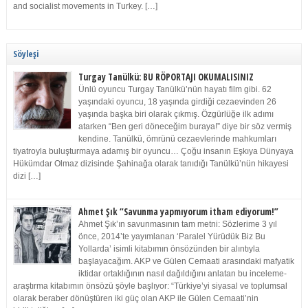
and socialist movements in Turkey. […]
Söyleşi
Turgay Tanülkü: BU RÖPORTAJI OKUMALISINIZ
Ünlü oyuncu Turgay Tanülkü’nün hayatı film gibi. 62
yaşındaki oyuncu, 18 yaşında girdiği cezaevinden 26
yaşında başka biri olarak çıkmış. Özgürlüğe ilk adımı
atarken “Ben geri döneceğim buraya!” diye bir söz vermiş
kendine. Tanülkü, ömrünü cezaevlerinde mahkumları
tiyatroyla buluşturmaya adamış bir oyuncu… Çoğu insanın Eşkıya Dünyaya
Hükümdar Olmaz dizisinde Şahinağa olarak tanıdığı Tanülkü’nün hikayesi
dizi […]
Ahmet Şık “Savunma yapmıyorum itham ediyorum!”
Ahmet Şık’ın savunmasının tam metni: Sözlerime 3 yıl
önce, 2014’te yayımlanan ‘Paralel Yürüdük Biz Bu
Yollarda’ isimli kitabımın önsözünden bir alıntıyla
başlayacağım. AKP ve Gülen Cemaati arasındaki mafyatik
iktidar ortaklığının nasıl dağıldığını anlatan bu inceleme-
araştırma kitabımın önsözü şöyle başlıyor: “Türkiye’yi siyasal ve toplumsal
olarak beraber dönüştüren iki güç olan AKP ile Gülen Cemaati’nin