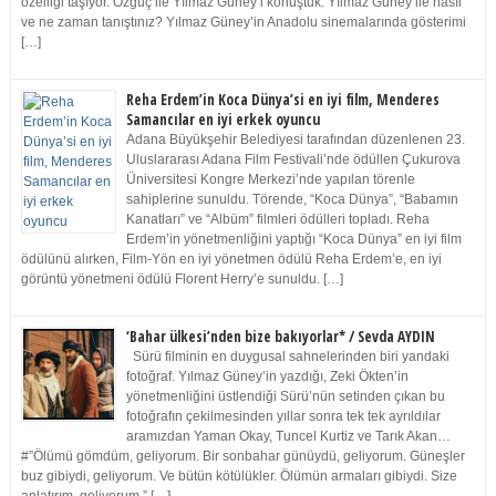
özelliği taşıyor. Özgüç ile Yılmaz Güney’i konuştuk. Yılmaz Güney ile nasıl
ve ne zaman tanıştınız? Yılmaz Güney’in Anadolu sinemalarında gösterimi
[…]
Reha Erdem’in Koca Dünya’si en iyi film, Menderes
Samancılar en iyi erkek oyuncu
Adana Büyükşehir Belediyesi tarafından düzenlenen 23.
Uluslararası Adana Film Festivali’nde ödüllen Çukurova
Üniversitesi Kongre Merkezi’nde yapılan törenle
sahiplerine sunuldu. Törende, “Koca Dünya”, “Babamın
Kanatları” ve “Albüm” filmleri ödülleri topladı. Reha
Erdem’in yönetmenliğini yaptığı “Koca Dünya” en iyi film
ödülünü alırken, Film-Yön en iyi yönetmen ödülü Reha Erdem’e, en iyi
görüntü yönetmeni ödülü Florent Herry’e sunuldu. […]
‘Bahar ülkesi’nden bize bakıyorlar* / Sevda AYDIN
Sürü filminin en duygusal sahnelerinden biri yandaki
fotoğraf. Yılmaz Güney’in yazdığı, Zeki Ökten’in
yönetmenliğini üstlendiği Sürü’nün setinden çıkan bu
fotoğrafın çekilmesinden yıllar sonra tek tek ayrıldılar
aramızdan Yaman Okay, Tuncel Kurtiz ve Tarık Akan…
#”Ölümü gömdüm, geliyorum. Bir sonbahar günüydü, geliyorum. Güneşler
buz gibiydi, geliyorum. Ve bütün kötülükler. Ölümün armaları gibiydi. Size