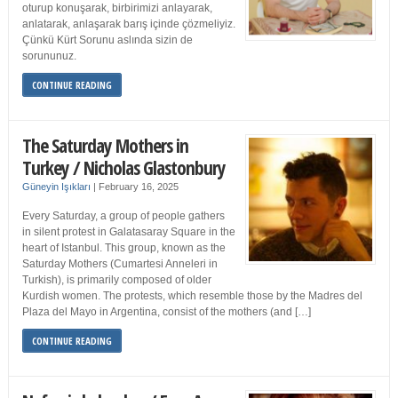
oturup konuşarak, birbirimizi anlayarak,
anlatarak, anlaşarak barış içinde çözmeliyiz.
Çünkü Kürt Sorunu aslında sizin de
sorununuz.
CONTINUE READING
The Saturday Mothers in
Turkey / Nicholas Glastonbury
Güneyin Işıkları
|
February 16, 2025
Every Saturday, a group of people gathers
in silent protest in Galatasaray Square in the
heart of Istanbul. This group, known as the
Saturday Mothers (Cumartesi Anneleri in
Turkish), is primarily composed of older
Kurdish women. The protests, which resemble those by the Madres del
Plaza del Mayo in Argentina, consist of the mothers (and […]
CONTINUE READING