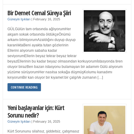
Bir Demet Cemal Süreya Şiiri
Güneyin Işıkları
|
February 16, 2025
GÜLGülün tam ortasında ağlıyorumHer
akşam sokak ortasında öldükçeÖnümü
arkamı bilmiyorumAzaldığını duyup duyup
karanlıktaBeni ayakta tutan gözlerinin
Ellerini alıyorum sabaha kadar
seviyorumEllerin beyaz tekrar beyaz tekrar
beyazEllerinin bu kadar beyaz olmasından korkuyorumİstasyonda tiren
oluyor birazBen bazan istasyonu bulamayan bir adamım Gülü alıyorum
yüzüme sürüyorumHer nasılsa sokağa düşmüşKolumu kanadımı
kırıyorumBir kan oluyor bir kıyamet bir çalgıVe zurnanın […]
CONTINUE READING
Yeni başlayanlar için: Kürt
Sorunu nedir?
Güneyin Işıkları
|
February 16, 2025
Kürt Sorununu silahsız, şiddetsiz, çatışmasız