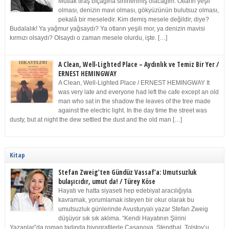
Mutlak tıraş bıçağına sinirlenmiş olacağım. Otların yeşil
olması, denizin mavi olması, gökyüzünün bulutsuz olması,
pekalâ bir meseledir. Kim demiş mesele değildir, diye?
Budalalık! Ya yağmur yağsaydı? Ya otların yeşili mor, ya denizin mavisi
kırmızı olsaydı? Olsaydı o zaman mesele olurdu, işte. […]
A Clean, Well-Lighted Place – Aydınlık ve Temiz Bir Yer /
ERNEST HEMINGWAY
A Clean, Well-Lighted Place / ERNEST HEMINGWAY It
was very late and everyone had left the cafe except an old
man who sat in the shadow the leaves of the tree made
against the electric light. In the day time the street was
dusty, but at night the dew settled the dust and the old man […]
Kitap
Stefan Zweig’ten Gündüz Vassaf’a: Umutsuzluk
bulaşıcıdır, umut da! / Türey Köse
Hayatı ve hatta siyaseti hep edebiyat aracılığıyla
kavramak, yorumlamak isteyen bir okur olarak bu
umutsuzluk günlerinde Avusturyalı yazar Stefan Zweig
düşüyor sık sık aklıma. “Kendi Hayatının Şiirini
Yazanlar”da roman tadında biyografilerle Casanova, Stendhal, Tolstoy’u