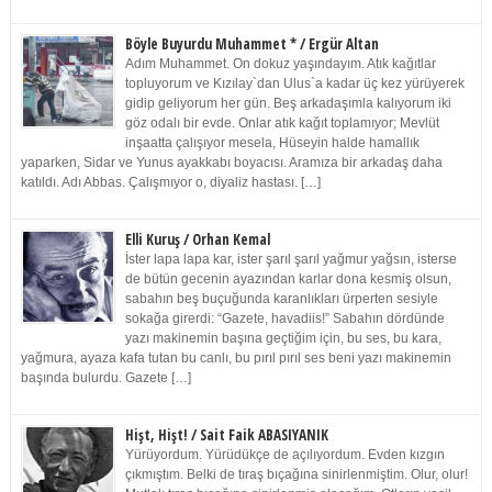
Böyle Buyurdu Muhammet * / Ergür Altan
Adım Muhammet. On dokuz yaşındayım. Atık kağıtlar
topluyorum ve Kızılay`dan Ulus`a kadar üç kez yürüyerek
gidip geliyorum her gün. Beş arkadaşımla kalıyorum iki
göz odalı bir evde. Onlar atık kağıt toplamıyor; Mevlüt
inşaatta çalışıyor mesela, Hüseyin halde hamallık
yaparken, Sidar ve Yunus ayakkabı boyacısı. Aramıza bir arkadaş daha
katıldı. Adı Abbas. Çalışmıyor o, diyaliz hastası. […]
Elli Kuruş / Orhan Kemal
İster lapa lapa kar, ister şarıl şarıl yağmur yağsın, isterse
de bütün gecenin ayazından karlar dona kesmiş olsun,
sabahın beş buçuğunda karanlıkları ürperten sesiyle
sokağa girerdi: “Gazete, havadiis!” Sabahın dördünde
yazı makinemin başına geçtiğim için, bu ses, bu kara,
yağmura, ayaza kafa tutan bu canlı, bu pırıl pırıl ses beni yazı makinemin
başında bulurdu. Gazete […]
Hişt, Hişt! / Sait Faik ABASIYANIK
Yürüyordum. Yürüdükçe de açılıyordum. Evden kızgın
çıkmıştım. Belki de tıraş bıçağına sinirlenmiştim. Olur, olur!