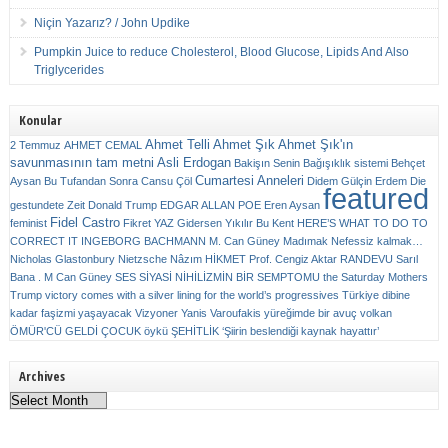
Niçin Yazarız? / John Updike
Pumpkin Juice to reduce Cholesterol, Blood Glucose, Lipids And Also
Triglycerides
Konular
Ahmet Telli
Ahmet Şık
Ahmet Şık'ın
2 Temmuz
AHMET CEMAL
savunmasının tam metni
Asli Erdogan
Bakişın Senin
Bağışıklık sistemi
Behçet
Cumartesi Anneleri
Aysan
Bu Tufandan Sonra
Cansu Çöl
Didem Gülçin Erdem
Die
featured
gestundete Zeit
Donald Trump
EDGAR ALLAN POE
Eren Aysan
Fidel Castro
feminist
Fikret YAZ
Gidersen Yıkılır Bu Kent
HERE’S WHAT TO DO TO
CORRECT IT
INGEBORG BACHMANN
M. Can Güney
Madımak
Nefessiz kalmak…
Nicholas Glastonbury
Nietzsche
Nâzım HİKMET
Prof. Cengiz Aktar
RANDEVU
Sarıl
Bana . M Can Güney
SES
SİYASİ NİHİLİZMİN BİR SEMPTOMU
the Saturday Mothers
Trump victory comes with a silver lining for the world’s progressives
Türkiye dibine
kadar faşizmi yaşayacak
Vizyoner
Yanis Varoufakis
yüreğimde bir avuç volkan
ÖMÜR'CÜ GELDİ ÇOCUK
öykü
ŞEHİTLİK
‘Şiirin beslendiği kaynak hayattır’
Archives
Archives