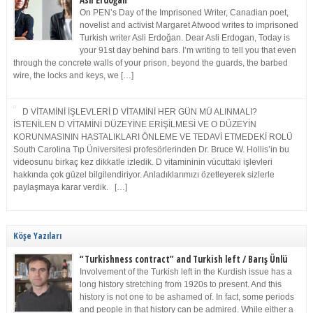
Asli Erdoğan
On PEN’s Day of the Imprisoned Writer, Canadian poet,
novelist and activist Margaret Atwood writes to imprisoned
Turkish writer Asli Erdoğan. Dear Asli Erdogan, Today is
your 91st day behind bars. I’m writing to tell you that even
through the concrete walls of your prison, beyond the guards, the barbed
wire, the locks and keys, we […]
D VİTAMİNİ İŞLEVLERİ D VİTAMİNİ HER GÜN MÜ ALINMALI?
İSTENİLEN D VİTAMİNİ DÜZEYİNE ERİŞİLMESİ VE O DÜZEYİN
KORUNMASININ HASTALIKLARI ÖNLEME VE TEDAVİ ETMEDEKİ ROLÜ
South Carolina Tıp Üniversitesi profesörlerinden Dr. Bruce W. Hollis’in bu
videosunu birkaç kez dikkatle izledik. D vitamininin vücuttaki işlevleri
hakkında çok güzel bilgilendiriyor. Anladıklarımızı özetleyerek sizlerle
paylaşmaya karar verdik. […]
Köşe Yazıları
“Turkishness contract” and Turkish left / Barış Ünlü
Involvement of the Turkish left in the Kurdish issue has a
long history stretching from 1920s to present. And this
history is not one to be ashamed of. In fact, some periods
and people in that history can be admired. While either a