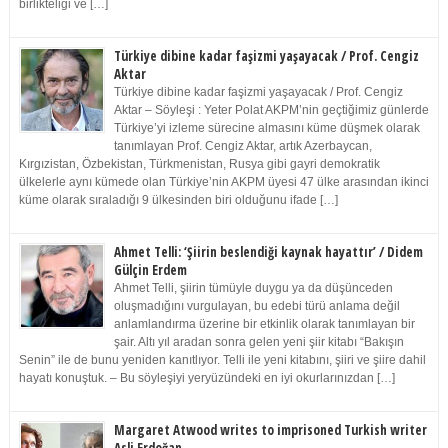
birlikteliği ve […]
Türkiye dibine kadar faşizmi yaşayacak / Prof. Cengiz
Aktar
Türkiye dibine kadar faşizmi yaşayacak / Prof. Cengiz
Aktar – Söyleşi : Yeter Polat AKPM’nin geçtiğimiz günlerde
Türkiye’yi izleme sürecine almasını küme düşmek olarak
tanımlayan Prof. Cengiz Aktar, artık Azerbaycan,
Kırgızistan, Özbekistan, Türkmenistan, Rusya gibi gayri demokratik
ülkelerle aynı kümede olan Türkiye’nin AKPM üyesi 47 ülke arasından ikinci
küme olarak sıraladığı 9 ülkesinden biri olduğunu ifade […]
Ahmet Telli: ‘Şiirin beslendiği kaynak hayattır’ / Didem
Gülçin Erdem
Ahmet Telli, şiirin tümüyle duygu ya da düşünceden
oluşmadığını vurgulayan, bu edebi türü anlama değil
anlamlandırma üzerine bir etkinlik olarak tanımlayan bir
şair. Altı yıl aradan sonra gelen yeni şiir kitabı “Bakışın
Senin” ile de bunu yeniden kanıtlıyor. Telli ile yeni kitabını, şiiri ve şiire dahil
hayatı konuştuk. – Bu söyleşiyi yeryüzündeki en iyi okurlarınızdan […]
Margaret Atwood writes to imprisoned Turkish writer