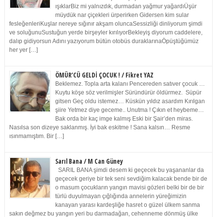
ışıklarBiz mi yalnızdık, durmadan yağmur yağardıÜşür
müydük nar çiçekleri ürperirken Gidersen kim sular
fesleğenleriKuşlar nereye sığınır akşam oluncaSessizliği dinliyorum şimdi
ve soluğunuSustuğun yerde birşeyler kırılıyorBekleyiş diyorum caddelere,
dalıp gidiyorsun Adını yazıyorum bütün otobüs duraklarınaÖpüştüğümüz
her yer […]
ÖMÜR’CÜ GELDİ ÇOCUK ! / Fikret YAZ
Beklemez. Topla arta kalanı Pencereden satıver çocuk …
Kuytu köşe söz verilmişler Süründürür öldürmez. Süpür
gitsen Geç oldu istemez… Küskün yıldız asardım Kırılgan
şiire Yetmez diye geceme.. Unutma ! Çıkın et heybeme…
Bak orda bir kaç imge kalmış Eski bir Şair’den miras.
Nasılsa son dizeye saklanmış. İyi bak eskitme ! Sana kalsın… Resme
ısınmamıştım. Bir […]
Sarıl Bana / M Can Güney
SARIL BANA şimdi desem ki geçecek bu yaşananlar da
geçecek geriye bir tek seni sevdiğim kalacak bende bir de
o masum çocukların yangın mavisi gözleri belki bir de bir
türlü duyulmayan çığlığında annelerin yüreğimizin
kanayan yarası kardeşliğe hasret o güzel ülkem sanma
sakın değmez bu yangın yeri bu darmadağan, cehenneme dönmüş ülke