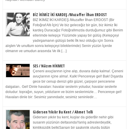
BİZ İKİMİZ İKİ KARDEŞ /Muzaffer İlhan ERDOST
BİZ İKİMİZ İKİ KARDEŞ /Muzaffer İlhan ERDOST (Bir
Fotoğraf Altı İçin) Ve biz geleceğiz bir gün, biz ikimiz İki
kardeş Duracağız Fotoğrafımızda durduğumuz gibi Benim
ellerimde kelepçe Yüzümde yapay bir gülüş (Kelepçeyi
yadırgamanın gülüşü belki İlk kez olduğu için Sonra
alıştım Ve unuttum sonra kelepçeyi bileklerimde) Senin yüzün İçerde
olmanın ve umudun arasında Ve ilk […]
SES / Nâzım HİKMET
Çeneni avuçlarının içine alıp, duvara dalıp kalma!. Çeneni
avuçlarının içine alma!. Kalk! Pencereye gel! Bak! Dışarda
gece bir cenup denizi gibi güzel, çarpıyor pencerene
dalgaları.. Gel! Dinle havaları: havalar seslerin yoludur, havalar seslerle
doludur: toprağın, suyun, yıldızların ve bizim seslerimizle… Pencereye gel!
Havaları dinle bir: Sesimiz yanındadır, sesimiz seninledir…
Gidersen Yıkılır Bu Kent / Ahmet Telli
Gidersen yıkılır bu kent, kuşlar da giderBir nehir gibi
susarım yüzünün deltasındaYanlış adreslerdeydik,
kimliksizdik belkiSarışın bir şaşkınlık olurdu bütün