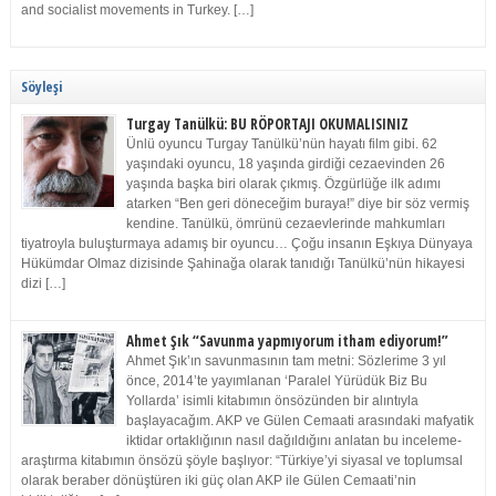
and socialist movements in Turkey. […]
Söyleşi
Turgay Tanülkü: BU RÖPORTAJI OKUMALISINIZ
Ünlü oyuncu Turgay Tanülkü’nün hayatı film gibi. 62
yaşındaki oyuncu, 18 yaşında girdiği cezaevinden 26
yaşında başka biri olarak çıkmış. Özgürlüğe ilk adımı
atarken “Ben geri döneceğim buraya!” diye bir söz vermiş
kendine. Tanülkü, ömrünü cezaevlerinde mahkumları
tiyatroyla buluşturmaya adamış bir oyuncu… Çoğu insanın Eşkıya Dünyaya
Hükümdar Olmaz dizisinde Şahinağa olarak tanıdığı Tanülkü’nün hikayesi
dizi […]
Ahmet Şık “Savunma yapmıyorum itham ediyorum!”
Ahmet Şık’ın savunmasının tam metni: Sözlerime 3 yıl
önce, 2014’te yayımlanan ‘Paralel Yürüdük Biz Bu
Yollarda’ isimli kitabımın önsözünden bir alıntıyla
başlayacağım. AKP ve Gülen Cemaati arasındaki mafyatik
iktidar ortaklığının nasıl dağıldığını anlatan bu inceleme-
araştırma kitabımın önsözü şöyle başlıyor: “Türkiye’yi siyasal ve toplumsal
olarak beraber dönüştüren iki güç olan AKP ile Gülen Cemaati’nin