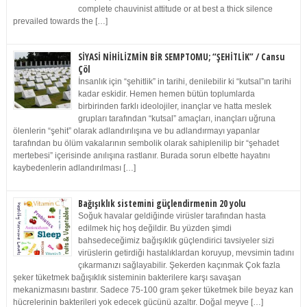
complete chauvinist attitude or at best a thick silence
prevailed towards the […]
SİYASİ NİHİLİZMİN BİR SEMPTOMU; “ŞEHİTLİK” / Cansu
Çöl
İnsanlık için “şehitlik” in tarihi, denilebilir ki “kutsal”ın tarihi
kadar eskidir. Hemen hemen bütün toplumlarda
birbirinden farklı ideolojiler, inançlar ve hatta meslek
grupları tarafından “kutsal” amaçları, inançları uğruna
ölenlerin “şehit” olarak adlandırılışına ve bu adlandırmayı yapanlar
tarafından bu ölüm vakalarının sembolik olarak sahiplenilip bir “şehadet
mertebesi” içerisinde anılışına rastlanır. Burada sorun elbette hayatını
kaybedenlerin adlandırılması […]
Bağışıklık sistemini güçlendirmenin 20 yolu
Soğuk havalar geldiğinde virüsler tarafından hasta
edilmek hiç hoş değildir. Bu yüzden şimdi
bahsedeceğimiz bağışıklık güçlendirici tavsiyeler sizi
virüslerin getirdiği hastalıklardan koruyup, mevsimin tadını
çıkarmanızı sağlayabilir. Şekerden kaçınmak Çok fazla
şeker tüketmek bağışıklık sisteminin bakterilere karşı savaşan
mekanizmasını bastırır. Sadece 75-100 gram şeker tüketmek bile beyaz kan
hücrelerinin bakterileri yok edecek gücünü azaltır. Doğal meyve […]