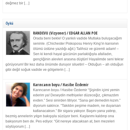
değmez bir […]
Öykü
RANDEVU (Vizyoner) / EDGAR ALLAN POE
Orada beni bekle! O yankılı vadide Mutlaka buluşacağım
seninle. (Chichester Piskoposu Henry King’in karısının
ölümü üstüne yazdığı ağıt.) Talihsiz ve gizemli adam! –
Sen ki kendi hayal gücünün parlaklığıyla afalladın,
gençliğinin alevleri arasına düştün! Hayalimde seni tekrar
görüyorum! Bir kez daha önümde duruyor siluetin! – Olduğun – ah olduğun
gibi değil soğuk vadide ve gölgelerin […]
Karıncanın boyu / Hasibe Özdemir
Karıncanın boyu / Hasibe Özdemir “Şişirdin içimi yemin
ederim ya! Deseydin methiyeler düzeceğiz, çıkmazdım
evden.” Sesi sinirden titriyor. “Sana gel demedim kızım.”
diyorum sakince. “Takıldın peşime madem, ne duyarsan
katlanacaksın.” Bir sigara yakıyor. Başını yana yatırıp,
bezmiş annelerin yılgın bakışıyla süzüyor beni. Kaşlarımı kaldırıp ona
bakıyorum ben de. Pes ediyor. “Git nereye atacaksan at, ben mezeleri
söylüyorum […]