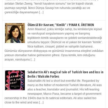
anlatan Stefan Zweig, “kendi hayatının sonunu” ise bir trajedi olarak
yazmayı seçmişti. İkinci Dünya Savaşı’nın ruhunda yarattığı acı ve
çaresizliğe dayanamayan […]
Ölümcül Bir Kavram; “Kimlik” / PINAR K. ÜRETMEN
Amin Maalouf, çoklu kimliğe sahip, bu kimlikleriyle kişisel
ve varoluşsal sorgulamasını yapmış ve barışmış
kişiliklerin kimlik savaşlarını ve şiddeti sonlandırabileceği
umudunu taşıyor. Ölümcül ve el yakan bir kavram “kimlik”.
Nice katliam, cinayet, şiddet ve vahşetin bahanesi.
Günümüz dünyasının distopyaya ve günümüz insanınınsa eleştirel zekâdan
yoksun otomatlar haline gelmesinin şifresi. Oysa kimlik, kim olduğunu
arayan, varoluşunu […]
Sabahattin Ali’s magical tale of Turkish love and loss in
Berlin / Malcolm Forbes
Sabahattin Ali led a short but eventful life. Regarded by
many as the father of modernist Turkish literature, Ali was
also a teacher, translator and journalist. His left-leaning
newspaper, Marco Pasa, became a target of government
censorship in the 1940s due to its satirical editorials. Ali also sailed too
close to the wind and was […]