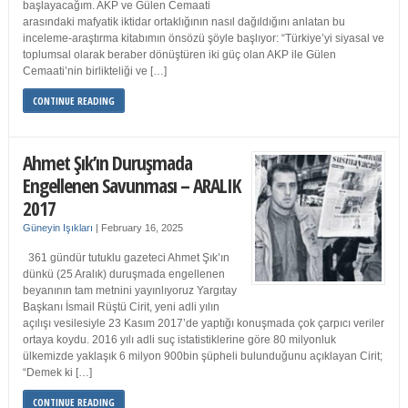
başlayacağım. AKP ve Gülen Cemaati
arasındaki mafyatik iktidar ortaklığının nasıl dağıldığını anlatan bu
inceleme-araştırma kitabımın önsözü şöyle başlıyor: “Türkiye’yi siyasal ve
toplumsal olarak beraber dönüştüren iki güç olan AKP ile Gülen
Cemaati’nin birlikteliği ve […]
CONTINUE READING
Ahmet Şık’ın Duruşmada
Engellenen Savunması – ARALIK
2017
Güneyin Işıkları
|
February 16, 2025
361 gündür tutuklu gazeteci Ahmet Şık’ın
dünkü (25 Aralık) duruşmada engellenen
beyanının tam metnini yayınlıyoruz Yargıtay
Başkanı İsmail Rüştü Cirit, yeni adli yılın
açılışı vesilesiyle 23 Kasım 2017’de yaptığı konuşmada çok çarpıcı veriler
ortaya koydu. 2016 yılı adli suç istatistiklerine göre 80 milyonluk
ülkemizde yaklaşık 6 milyon 900bin şüpheli bulunduğunu açıklayan Cirit;
“Demek ki […]
CONTINUE READING