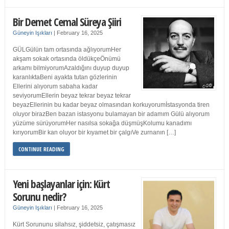
Bir Demet Cemal Süreya Şiiri
Güneyin Işıkları
|
February 16, 2025
GÜLGülün tam ortasında ağlıyorumHer
akşam sokak ortasında öldükçeÖnümü
arkamı bilmiyorumAzaldığını duyup duyup
karanlıktaBeni ayakta tutan gözlerinin
Ellerini alıyorum sabaha kadar
seviyorumEllerin beyaz tekrar beyaz tekrar
beyazEllerinin bu kadar beyaz olmasından korkuyorumİstasyonda tiren
oluyor birazBen bazan istasyonu bulamayan bir adamım Gülü alıyorum
yüzüme sürüyorumHer nasılsa sokağa düşmüşKolumu kanadımı
kırıyorumBir kan oluyor bir kıyamet bir çalgıVe zurnanın […]
CONTINUE READING
Yeni başlayanlar için: Kürt
Sorunu nedir?
Güneyin Işıkları
|
February 16, 2025
Kürt Sorununu silahsız, şiddetsiz, çatışmasız