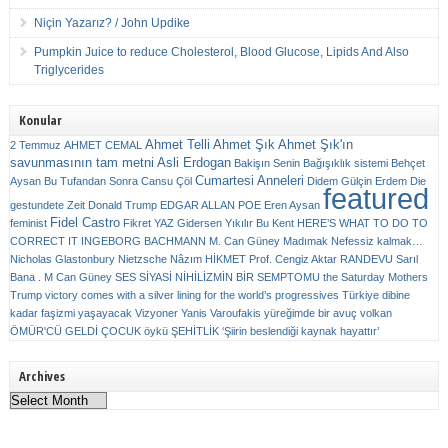
Niçin Yazarız? / John Updike
Pumpkin Juice to reduce Cholesterol, Blood Glucose, Lipids And Also
Triglycerides
Konular
Ahmet Telli
Ahmet Şık
Ahmet Şık'ın
2 Temmuz
AHMET CEMAL
savunmasının tam metni
Asli Erdogan
Bakişın Senin
Bağışıklık sistemi
Behçet
Cumartesi Anneleri
Aysan
Bu Tufandan Sonra
Cansu Çöl
Didem Gülçin Erdem
Die
featured
gestundete Zeit
Donald Trump
EDGAR ALLAN POE
Eren Aysan
Fidel Castro
feminist
Fikret YAZ
Gidersen Yıkılır Bu Kent
HERE’S WHAT TO DO TO
CORRECT IT
INGEBORG BACHMANN
M. Can Güney
Madımak
Nefessiz kalmak…
Nicholas Glastonbury
Nietzsche
Nâzım HİKMET
Prof. Cengiz Aktar
RANDEVU
Sarıl
Bana . M Can Güney
SES
SİYASİ NİHİLİZMİN BİR SEMPTOMU
the Saturday Mothers
Trump victory comes with a silver lining for the world’s progressives
Türkiye dibine
kadar faşizmi yaşayacak
Vizyoner
Yanis Varoufakis
yüreğimde bir avuç volkan
ÖMÜR'CÜ GELDİ ÇOCUK
öykü
ŞEHİTLİK
‘Şiirin beslendiği kaynak hayattır’
Archives
Archives