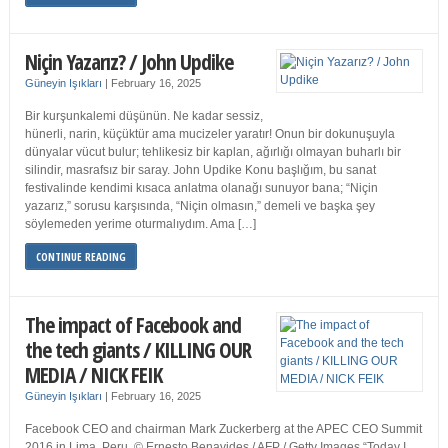
Niçin Yazarız? / John Updike
Güneyin Işıkları
|
February 16, 2025
Bir kurşunkalemi düşünün. Ne kadar sessiz,
hünerli, narin, küçüktür ama mucizeler yaratır! Onun bir dokunuşuyla
dünyalar vücut bulur; tehlikesiz bir kaplan, ağırlığı olmayan buharlı bir
silindir, masrafsız bir saray. John Updike Konu başlığım, bu sanat
festivalinde kendimi kısaca anlatma olanağı sunuyor bana; “Niçin
yazarız,” sorusu karşısında, “Niçin olmasın,” demeli ve başka şey
söylemeden yerime oturmalıydım. Ama […]
CONTINUE READING
The impact of Facebook and
the tech giants / KILLING OUR
MEDIA / NICK FEIK
Güneyin Işıkları
|
February 16, 2025
Facebook CEO and chairman Mark Zuckerberg at the APEC CEO Summit
2016 in Lima, Peru. © Ernesto Benavides / AFP / Getty Images “Today I