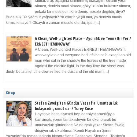
Mutlak tıraş bıçağına sinirlenmiş olacağım. Otların yeşil
olması, denizin mavi olması, gökyüzünün bulutsuz olması,
pekalâ bir meseledir. Kim demiş mesele değildir, diye?
Budalalık! Ya yağmur yağsaydı? Ya otların yeşili mor, ya denizin mavisi
kırmızı olsaydı? Olsaydı o zaman mesele olurdu, işte. […]
A Clean, Well-Lighted Place – Aydınlık ve Temiz Bir Yer /
ERNEST HEMINGWAY
A Clean, Well-Lighted Place / ERNEST HEMINGWAY It
was very late and everyone had left the cafe except an old
man who sat in the shadow the leaves of the tree made
against the electric light. In the day time the street was
dusty, but at night the dew settled the dust and the old man […]
Kitap
Stefan Zweig’ten Gündüz Vassaf’a: Umutsuzluk
bulaşıcıdır, umut da! / Türey Köse
Hayatı ve hatta siyaseti hep edebiyat aracılığıyla
kavramak, yorumlamak isteyen bir okur olarak bu
umutsuzluk günlerinde Avusturyalı yazar Stefan Zweig
düşüyor sık sık aklıma. “Kendi Hayatının Şiirini
Yazanlar”da roman tadında biyografilerle Casanova, Stendhal, Tolstoy’u