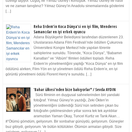
özelliği taşıyor. Özgüç ile Yılmaz Güney’i konuştuk. Yılmaz Güney ile nasıl
ve ne zaman tanıştınız? Yılmaz Güney’in Anadolu sinemalarında gösterimi
[…]
Reha Erdem’in Koca Dünya’si en iyi film, Menderes
Samancılar en iyi erkek oyuncu
Adana Büyükşehir Belediyesi tarafından düzenlenen 23.
Uluslararası Adana Film Festivali’nde ödüllen Çukurova
Üniversitesi Kongre Merkezi’nde yapılan törenle
sahiplerine sunuldu. Törende, “Koca Dünya”, “Babamın
Kanatları” ve “Albüm” filmleri ödülleri topladı. Reha
Erdem’in yönetmenliğini yaptığı “Koca Dünya” en iyi film
ödülünü alırken, Film-Yön en iyi yönetmen ödülü Reha Erdem’e, en iyi
görüntü yönetmeni ödülü Florent Herry’e sunuldu. […]
‘Bahar ülkesi’nden bize bakıyorlar* / Sevda AYDIN
Sürü filminin en duygusal sahnelerinden biri yandaki
fotoğraf. Yılmaz Güney’in yazdığı, Zeki Ökten’in
yönetmenliğini üstlendiği Sürü’nün setinden çıkan bu
fotoğrafın çekilmesinden yıllar sonra tek tek ayrıldılar
aramızdan Yaman Okay, Tuncel Kurtiz ve Tarık Akan…
#”Ölümü gömdüm, geliyorum. Bir sonbahar günüydü, geliyorum. Güneşler
buz gibiydi, geliyorum. Ve bütün kötülükler. Ölümün armaları gibiydi. Size