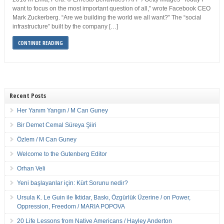
want to focus on the most important question of all,” wrote Facebook CEO
Mark Zuckerberg. “Are we building the world we all want?” The “social
infrastructure” built by the company […]
CONTINUE READING
Recent Posts
Her Yanım Yangın / M Can Guney
Bir Demet Cemal Süreya Şiiri
Özlem / M Can Guney
Welcome to the Gutenberg Editor
Orhan Veli
Yeni başlayanlar için: Kürt Sorunu nedir?
Ursula K. Le Guin ile İktidar, Baskı, Özgürlük Üzerine / on Power,
Oppression, Freedom / MARIA POPOVA
20 Life Lessons from Native Americans / Hayley Anderton