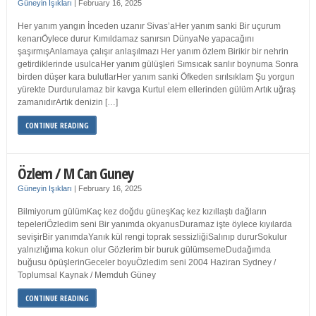
Güneyin Işıkları
|
February 16, 2025
Her yanım yangın İnceden uzanır Sivas’aHer yanım sanki Bir uçurum
kenarıÖylece durur Kımıldamaz sanırsın DünyaNe yapacağını
şaşırmışAnlamaya çalışır anlaşılmazı Her yanım özlem Birikir bir nehrin
getirdiklerinde usulcaHer yanım gülüşleri Sımsıcak sarılır boynuma Sonra
birden düşer kara bulutlarHer yanım sanki Öfkeden sırılsıklam Şu yorgun
yürekte Durdurulamaz bir kavga Kurtul elem ellerinden gülüm Artık uğraş
zamanıdırArtık denizin […]
CONTINUE READING
Özlem / M Can Guney
Güneyin Işıkları
|
February 16, 2025
Bilmiyorum gülümKaç kez doğdu güneşKaç kez kızıllaştı dağların
tepeleriÖzledim seni Bir yanımda okyanusDuramaz işte öylece kıyılarda
sevişirBir yanımdaYanık kül rengi toprak sessizliğiSalınıp dururSokulur
yalnızlığıma kokun olur Gözlerim bir buruk gülümsemeDudağımda
buğusu öpüşlerinGeceler boyuÖzledim seni 2004 Haziran Sydney /
Toplumsal Kaynak / Memduh Güney
CONTINUE READING