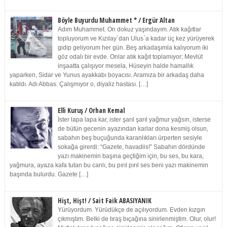
Böyle Buyurdu Muhammet * / Ergür Altan
Adım Muhammet. On dokuz yaşındayım. Atık kağıtlar
topluyorum ve Kızılay`dan Ulus`a kadar üç kez yürüyerek
gidip geliyorum her gün. Beş arkadaşımla kalıyorum iki
göz odalı bir evde. Onlar atık kağıt toplamıyor; Mevlüt
inşaatta çalışıyor mesela, Hüseyin halde hamallık
yaparken, Sidar ve Yunus ayakkabı boyacısı. Aramıza bir arkadaş daha
katıldı. Adı Abbas. Çalışmıyor o, diyaliz hastası. […]
Elli Kuruş / Orhan Kemal
İster lapa lapa kar, ister şarıl şarıl yağmur yağsın, isterse
de bütün gecenin ayazından karlar dona kesmiş olsun,
sabahın beş buçuğunda karanlıkları ürperten sesiyle
sokağa girerdi: “Gazete, havadiis!” Sabahın dördünde
yazı makinemin başına geçtiğim için, bu ses, bu kara,
yağmura, ayaza kafa tutan bu canlı, bu pırıl pırıl ses beni yazı makinemin
başında bulurdu. Gazete […]
Hişt, Hişt! / Sait Faik ABASIYANIK
Yürüyordum. Yürüdükçe de açılıyordum. Evden kızgın
çıkmıştım. Belki de tıraş bıçağına sinirlenmiştim. Olur, olur!