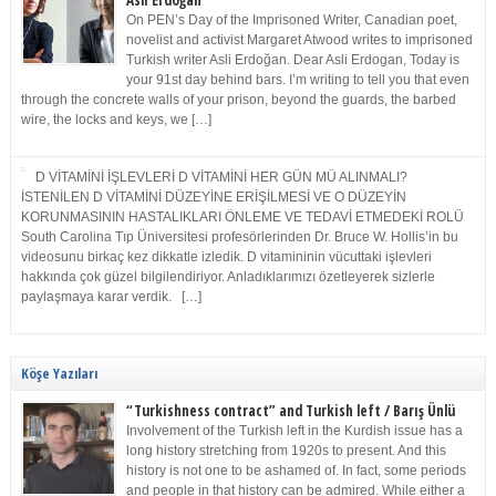
Asli Erdoğan
On PEN’s Day of the Imprisoned Writer, Canadian poet,
novelist and activist Margaret Atwood writes to imprisoned
Turkish writer Asli Erdoğan. Dear Asli Erdogan, Today is
your 91st day behind bars. I’m writing to tell you that even
through the concrete walls of your prison, beyond the guards, the barbed
wire, the locks and keys, we […]
D VİTAMİNİ İŞLEVLERİ D VİTAMİNİ HER GÜN MÜ ALINMALI?
İSTENİLEN D VİTAMİNİ DÜZEYİNE ERİŞİLMESİ VE O DÜZEYİN
KORUNMASININ HASTALIKLARI ÖNLEME VE TEDAVİ ETMEDEKİ ROLÜ
South Carolina Tıp Üniversitesi profesörlerinden Dr. Bruce W. Hollis’in bu
videosunu birkaç kez dikkatle izledik. D vitamininin vücuttaki işlevleri
hakkında çok güzel bilgilendiriyor. Anladıklarımızı özetleyerek sizlerle
paylaşmaya karar verdik. […]
Köşe Yazıları
“Turkishness contract” and Turkish left / Barış Ünlü
Involvement of the Turkish left in the Kurdish issue has a
long history stretching from 1920s to present. And this
history is not one to be ashamed of. In fact, some periods
and people in that history can be admired. While either a