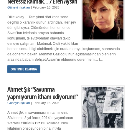
Nefessiz kalmak… / Eren Aysan
Güneyin Işıkları
|
February 16, 2025
Dille kolay… Tam yirmi dört koca sene
geçmiş o karanlık günün ardından. Her şey
dün gibi oysa. Ölümünden hemen önce
Sıvas’tan telefonla arayan babamla
konuşmam, televizyondan olayları takip
etmeye çalışmam, Madımak Oteli yakıldıktan
hemen sonra bilgi alabilmek için oradan oraya koşturmam; sonrasında
da dönemin bakanı Mehmet Gazioğlu’nun açıklamasından ölenlerin
arasında babam Behçet Aysan’ın olduğunu öğrenmem… […]
CONTINUE READING
Ahmet Şık “Savunma
yapmıyorum itham ediyorum!”
Güneyin Işıkları
|
February 16, 2025
Ahmet Şık’ın savunmasının tam metni:
Sözlerime 3 yıl önce, 2014’te yayımlanan
‘Paralel Yürüdük Biz Bu Yollarda’ isimli
kitabımın önsözünden bir alıntıyla