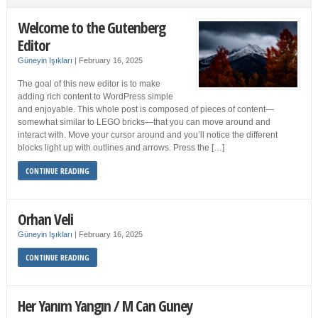
Welcome to the Gutenberg
Editor
Güneyin Işıkları
|
February 16, 2025
The goal of this new editor is to make
adding rich content to WordPress simple
and enjoyable. This whole post is composed of pieces of content—
somewhat similar to LEGO bricks—that you can move around and
interact with. Move your cursor around and you’ll notice the different
blocks light up with outlines and arrows. Press the […]
CONTINUE READING
Orhan Veli
Güneyin Işıkları
|
February 16, 2025
CONTINUE READING
Her Yanım Yangın / M Can Guney