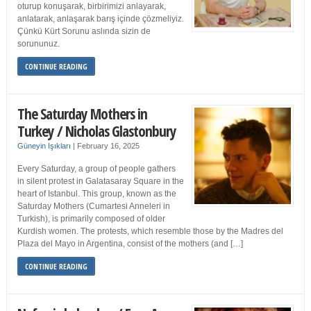
oturup konuşarak, birbirimizi anlayarak,
anlatarak, anlaşarak barış içinde çözmeliyiz.
Çünkü Kürt Sorunu aslında sizin de
sorununuz.
CONTINUE READING
The Saturday Mothers in
Turkey / Nicholas Glastonbury
Güneyin Işıkları
|
February 16, 2025
Every Saturday, a group of people gathers
in silent protest in Galatasaray Square in the
heart of Istanbul. This group, known as the
Saturday Mothers (Cumartesi Anneleri in
Turkish), is primarily composed of older
Kurdish women. The protests, which resemble those by the Madres del
Plaza del Mayo in Argentina, consist of the mothers (and […]
CONTINUE READING