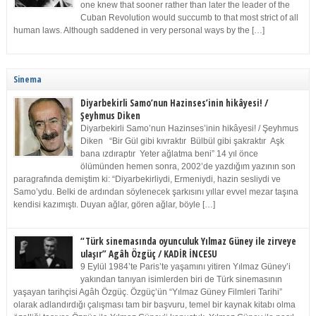
one knew that sooner rather than later the leader of the
Cuban Revolution would succumb to that most strict of all
human laws. Although saddened in very personal ways by the […]
Sinema
Diyarbekirli Samo’nun Hazinses’inin hikâyesi! /
Şeyhmus Diken
Diyarbekirli Samo’nun Hazinses’inin hikâyesi! / Şeyhmus
Diken “Bir Gül gibi kıvraktır Bülbül gibi şakraktır Aşk
bana ızdıraptır Yeter ağlatma beni” 14 yıl önce
ölümünden hemen sonra, 2002’de yazdığım yazının son
paragrafında demiştim ki: “Diyarbekirliydi, Ermeniydi, hazin sesliydi ve
Samo’ydu. Belki de ardından söylenecek şarkısını yıllar evvel mezar taşına
kendisi kazımıştı. Duyan ağlar, gören ağlar, böyle […]
“Türk sinemasında oyunculuk Yılmaz Güney ile zirveye
ulaşır” Agâh Özgüç / KADİR İNCESU
9 Eylül 1984’te Paris’te yaşamını yitiren Yılmaz Güney’i
yakından tanıyan isimlerden biri de Türk sinemasının
yaşayan tarihçisi Agâh Özgüç. Özgüç’ün “Yılmaz Güney Filmleri Tarihi”
olarak adlandırdığı çalışması tam bir başvuru, temel bir kaynak kitabı olma