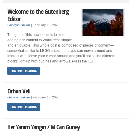
Welcome to the Gutenberg
Editor
Güneyin Işıkları
|
February 16, 2025
The goal of this new editor is to make
adding rich content to WordPress simple
and enjoyable. This whole post is composed of pieces of content—
somewhat similar to LEGO bricks—that you can move around and
interact with. Move your cursor around and you’ll notice the different
blocks light up with outlines and arrows. Press the […]
CONTINUE READING
Orhan Veli
Güneyin Işıkları
|
February 16, 2025
CONTINUE READING
Her Yanım Yangın / M Can Guney