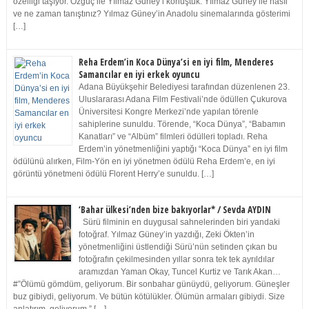
özelliği taşıyor. Özgüç ile Yılmaz Güney’i konuştuk. Yılmaz Güney ile nasıl
ve ne zaman tanıştınız? Yılmaz Güney’in Anadolu sinemalarında gösterimi
[…]
Reha Erdem’in Koca Dünya’si en iyi film, Menderes
Samancılar en iyi erkek oyuncu
Adana Büyükşehir Belediyesi tarafından düzenlenen 23.
Uluslararası Adana Film Festivali’nde ödüllen Çukurova
Üniversitesi Kongre Merkezi’nde yapılan törenle
sahiplerine sunuldu. Törende, “Koca Dünya”, “Babamın
Kanatları” ve “Albüm” filmleri ödülleri topladı. Reha
Erdem’in yönetmenliğini yaptığı “Koca Dünya” en iyi film
ödülünü alırken, Film-Yön en iyi yönetmen ödülü Reha Erdem’e, en iyi
görüntü yönetmeni ödülü Florent Herry’e sunuldu. […]
‘Bahar ülkesi’nden bize bakıyorlar* / Sevda AYDIN
Sürü filminin en duygusal sahnelerinden biri yandaki
fotoğraf. Yılmaz Güney’in yazdığı, Zeki Ökten’in
yönetmenliğini üstlendiği Sürü’nün setinden çıkan bu
fotoğrafın çekilmesinden yıllar sonra tek tek ayrıldılar
aramızdan Yaman Okay, Tuncel Kurtiz ve Tarık Akan…
#”Ölümü gömdüm, geliyorum. Bir sonbahar günüydü, geliyorum. Güneşler
buz gibiydi, geliyorum. Ve bütün kötülükler. Ölümün armaları gibiydi. Size