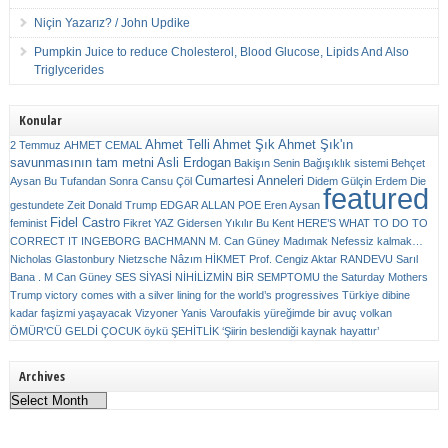
Niçin Yazarız? / John Updike
Pumpkin Juice to reduce Cholesterol, Blood Glucose, Lipids And Also
Triglycerides
Konular
Ahmet Telli
Ahmet Şık
Ahmet Şık'ın
2 Temmuz
AHMET CEMAL
savunmasının tam metni
Asli Erdogan
Bakişın Senin
Bağışıklık sistemi
Behçet
Cumartesi Anneleri
Aysan
Bu Tufandan Sonra
Cansu Çöl
Didem Gülçin Erdem
Die
featured
gestundete Zeit
Donald Trump
EDGAR ALLAN POE
Eren Aysan
Fidel Castro
feminist
Fikret YAZ
Gidersen Yıkılır Bu Kent
HERE’S WHAT TO DO TO
CORRECT IT
INGEBORG BACHMANN
M. Can Güney
Madımak
Nefessiz kalmak…
Nicholas Glastonbury
Nietzsche
Nâzım HİKMET
Prof. Cengiz Aktar
RANDEVU
Sarıl
Bana . M Can Güney
SES
SİYASİ NİHİLİZMİN BİR SEMPTOMU
the Saturday Mothers
Trump victory comes with a silver lining for the world’s progressives
Türkiye dibine
kadar faşizmi yaşayacak
Vizyoner
Yanis Varoufakis
yüreğimde bir avuç volkan
ÖMÜR'CÜ GELDİ ÇOCUK
öykü
ŞEHİTLİK
‘Şiirin beslendiği kaynak hayattır’
Archives
Archives