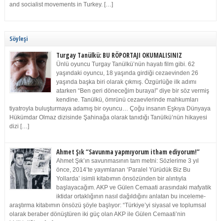
and socialist movements in Turkey. […]
Söyleşi
Turgay Tanülkü: BU RÖPORTAJI OKUMALISINIZ
Ünlü oyuncu Turgay Tanülkü’nün hayatı film gibi. 62
yaşındaki oyuncu, 18 yaşında girdiği cezaevinden 26
yaşında başka biri olarak çıkmış. Özgürlüğe ilk adımı
atarken “Ben geri döneceğim buraya!” diye bir söz vermiş
kendine. Tanülkü, ömrünü cezaevlerinde mahkumları
tiyatroyla buluşturmaya adamış bir oyuncu… Çoğu insanın Eşkıya Dünyaya
Hükümdar Olmaz dizisinde Şahinağa olarak tanıdığı Tanülkü’nün hikayesi
dizi […]
Ahmet Şık “Savunma yapmıyorum itham ediyorum!”
Ahmet Şık’ın savunmasının tam metni: Sözlerime 3 yıl
önce, 2014’te yayımlanan ‘Paralel Yürüdük Biz Bu
Yollarda’ isimli kitabımın önsözünden bir alıntıyla
başlayacağım. AKP ve Gülen Cemaati arasındaki mafyatik
iktidar ortaklığının nasıl dağıldığını anlatan bu inceleme-
araştırma kitabımın önsözü şöyle başlıyor: “Türkiye’yi siyasal ve toplumsal
olarak beraber dönüştüren iki güç olan AKP ile Gülen Cemaati’nin