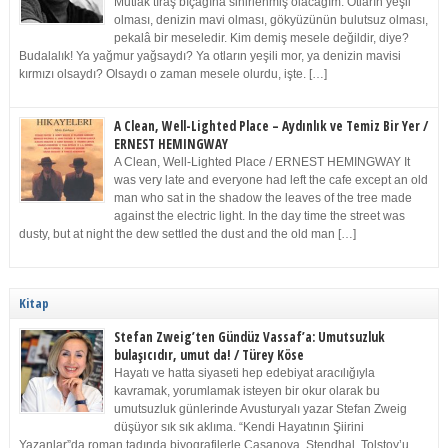
Mutlak tıraş bıçağına sinirlenmiş olacağım. Otların yeşil
olması, denizin mavi olması, gökyüzünün bulutsuz olması,
pekalâ bir meseledir. Kim demiş mesele değildir, diye?
Budalalık! Ya yağmur yağsaydı? Ya otların yeşili mor, ya denizin mavisi
kırmızı olsaydı? Olsaydı o zaman mesele olurdu, işte. […]
A Clean, Well-Lighted Place – Aydınlık ve Temiz Bir Yer /
ERNEST HEMINGWAY
A Clean, Well-Lighted Place / ERNEST HEMINGWAY It
was very late and everyone had left the cafe except an old
man who sat in the shadow the leaves of the tree made
against the electric light. In the day time the street was
dusty, but at night the dew settled the dust and the old man […]
Kitap
Stefan Zweig’ten Gündüz Vassaf’a: Umutsuzluk
bulaşıcıdır, umut da! / Türey Köse
Hayatı ve hatta siyaseti hep edebiyat aracılığıyla
kavramak, yorumlamak isteyen bir okur olarak bu
umutsuzluk günlerinde Avusturyalı yazar Stefan Zweig
düşüyor sık sık aklıma. “Kendi Hayatının Şiirini
Yazanlar”da roman tadında biyografilerle Casanova, Stendhal, Tolstoy’u