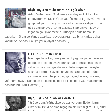
Böyle Buyurdu Muhammet * / Ergür Altan
Adım Muhammet. On dokuz yaşındayım. Atık kağıtlar
topluyorum ve Kızılay`dan Ulus`a kadar üç kez yürüyerek
gidip geliyorum her gün. Beş arkadaşımla kalıyorum iki
göz odalı bir evde. Onlar atık kağıt toplamıyor; Mevlüt
inşaatta çalışıyor mesela, Hüseyin halde hamallık
yaparken, Sidar ve Yunus ayakkabı boyacısı. Aramıza bir arkadaş daha
katıldı. Adı Abbas. Çalışmıyor o, diyaliz hastası. […]
Elli Kuruş / Orhan Kemal
İster lapa lapa kar, ister şarıl şarıl yağmur yağsın, isterse
de bütün gecenin ayazından karlar dona kesmiş olsun,
sabahın beş buçuğunda karanlıkları ürperten sesiyle
sokağa girerdi: “Gazete, havadiis!” Sabahın dördünde
yazı makinemin başına geçtiğim için, bu ses, bu kara,
yağmura, ayaza kafa tutan bu canlı, bu pırıl pırıl ses beni yazı makinemin
başında bulurdu. Gazete […]
Hişt, Hişt! / Sait Faik ABASIYANIK
Yürüyordum. Yürüdükçe de açılıyordum. Evden kızgın
çıkmıştım. Belki de tıraş bıçağına sinirlenmiştim. Olur, olur!