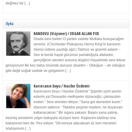
değmez bir […]
Öykü
RANDEVU (Vizyoner) / EDGAR ALLAN POE
Orada beni bekle! O yankılı vadide Mutlaka buluşacağım
seninle. (Chichester Piskoposu Henry King’in karısının
ölümü üstüne yazdığı ağıt.) Talihsiz ve gizemli adam! –
Sen ki kendi hayal gücünün parlaklığıyla afalladın,
gençliğinin alevleri arasına düştün! Hayalimde seni tekrar
görüyorum! Bir kez daha önümde duruyor siluetin! – Olduğun – ah olduğun
gibi değil soğuk vadide ve gölgelerin […]
Karıncanın boyu / Hasibe Özdemir
Karıncanın boyu / Hasibe Özdemir “Şişirdin içimi yemin
ederim ya! Deseydin methiyeler düzeceğiz, çıkmazdım
evden.” Sesi sinirden titriyor. “Sana gel demedim kızım.”
diyorum sakince. “Takıldın peşime madem, ne duyarsan
katlanacaksın.” Bir sigara yakıyor. Başını yana yatırıp,
bezmiş annelerin yılgın bakışıyla süzüyor beni. Kaşlarımı kaldırıp ona
bakıyorum ben de. Pes ediyor. “Git nereye atacaksan at, ben mezeleri
söylüyorum […]