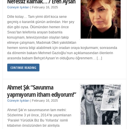
Nefessiz kalmak… / Eren Aysan
Güneyin Işıkları
|
February 16, 2025
Dille kolay… Tam yirmi dört koca sene
geçmiş o karanlık günün ardından. Her şey
dün gibi oysa. Ölümünden hemen önce
Sıvas’tan telefonla arayan babamla
konuşmam, televizyondan olayları takip
etmeye çalışmam, Madımak Oteli yakıldıktan
hemen sonra bilgi alabilmek için oradan oraya koşturmam; sonrasında
da dönemin bakanı Mehmet Gazioğlu’nun açıklamasından ölenlerin
arasında babam Behçet Aysan’ın olduğunu öğrenmem… […]
CONTINUE READING
Ahmet Şık “Savunma
yapmıyorum itham ediyorum!”
Güneyin Işıkları
|
February 16, 2025
Ahmet Şık’ın savunmasının tam metni:
Sözlerime 3 yıl önce, 2014’te yayımlanan
‘Paralel Yürüdük Biz Bu Yollarda’ isimli
kitabımın önsözünden bir alıntıyla