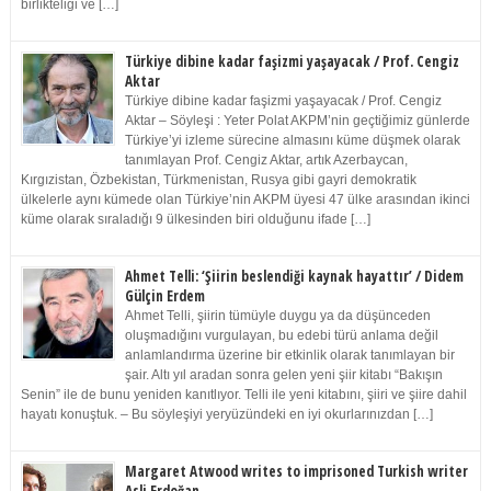
birlikteliği ve […]
Türkiye dibine kadar faşizmi yaşayacak / Prof. Cengiz
Aktar
Türkiye dibine kadar faşizmi yaşayacak / Prof. Cengiz
Aktar – Söyleşi : Yeter Polat AKPM’nin geçtiğimiz günlerde
Türkiye’yi izleme sürecine almasını küme düşmek olarak
tanımlayan Prof. Cengiz Aktar, artık Azerbaycan,
Kırgızistan, Özbekistan, Türkmenistan, Rusya gibi gayri demokratik
ülkelerle aynı kümede olan Türkiye’nin AKPM üyesi 47 ülke arasından ikinci
küme olarak sıraladığı 9 ülkesinden biri olduğunu ifade […]
Ahmet Telli: ‘Şiirin beslendiği kaynak hayattır’ / Didem
Gülçin Erdem
Ahmet Telli, şiirin tümüyle duygu ya da düşünceden
oluşmadığını vurgulayan, bu edebi türü anlama değil
anlamlandırma üzerine bir etkinlik olarak tanımlayan bir
şair. Altı yıl aradan sonra gelen yeni şiir kitabı “Bakışın
Senin” ile de bunu yeniden kanıtlıyor. Telli ile yeni kitabını, şiiri ve şiire dahil
hayatı konuştuk. – Bu söyleşiyi yeryüzündeki en iyi okurlarınızdan […]
Margaret Atwood writes to imprisoned Turkish writer