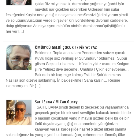
ışıklarBiz mi yalnızdık, durmadan yağmur yağardıÜşür
müydük nar çiçekleri ürperirken Gidersen kim sular
fesleğenleriKuşlar nereye sığınır akşam oluncaSessizliği dinliyorum şimdi
ve soluğunuSustuğun yerde birşeyler kırılıyorBekleyiş diyorum caddelere,
dalıp gidiyorsun Adını yazıyorum bütün otobüs duraklarınaÖpüştüğümüz
her yer […]
ÖMÜR’CÜ GELDİ ÇOCUK ! / Fikret YAZ
Beklemez. Topla arta kalanı Pencereden satıver çocuk …
Kuytu köşe söz verilmişler Süründürür öldürmez. Süpür
gitsen Geç oldu istemez… Küskün yıldız asardım Kırılgan
şiire Yetmez diye geceme.. Unutma ! Çıkın et heybeme…
Bak orda bir kaç imge kalmış Eski bir Şair’den miras.
Nasılsa son dizeye saklanmış. İyi bak eskitme ! Sana kalsın… Resme
ısınmamıştım. Bir […]
Sarıl Bana / M Can Güney
SARIL BANA şimdi desem ki geçecek bu yaşananlar da
geçecek geriye bir tek seni sevdiğim kalacak bende bir de
o masum çocukların yangın mavisi gözleri belki bir de bir
türlü duyulmayan çığlığında annelerin yüreğimizin
kanayan yarası kardeşliğe hasret o güzel ülkem sanma
sakın değmez bu yangın yeri bu darmadağan, cehenneme dönmüş ülke