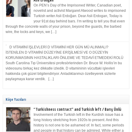
Asli Erdoğan
On PEN’s Day of the Imprisoned Writer, Canadian poet,
novelist and activist Margaret Atwood writes to imprisoned
Turkish writer Asli Erdoğan. Dear Asli Erdogan, Today is
your 91st day behind bars. I’m writing to tell you that even
through the concrete walls of your prison, beyond the guards, the barbed
wire, the locks and keys, we […]
D VİTAMİNİ İŞLEVLERİ D VİTAMİNİ HER GÜN MÜ ALINMALI?
İSTENİLEN D VİTAMİNİ DÜZEYİNE ERİŞİLMESİ VE O DÜZEYİN
KORUNMASININ HASTALIKLARI ÖNLEME VE TEDAVİ ETMEDEKİ ROLÜ
South Carolina Tıp Üniversitesi profesörlerinden Dr. Bruce W. Hollis’in bu
videosunu birkaç kez dikkatle izledik. D vitamininin vücuttaki işlevleri
hakkında çok güzel bilgilendiriyor. Anladıklarımızı özetleyerek sizlerle
paylaşmaya karar verdik. […]
Köşe Yazıları
“Turkishness contract” and Turkish left / Barış Ünlü
Involvement of the Turkish left in the Kurdish issue has a
long history stretching from 1920s to present. And this
history is not one to be ashamed of. In fact, some periods
and people in that history can be admired. While either a