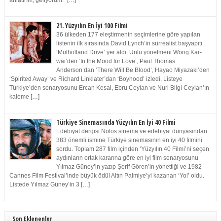
anlatırım, geliyorum.” […]
21. Yüzyılın En İyi 100 Filmi
36 ülkeden 177 eleştirmenin seçimlerine göre yapılan
listenin ilk sırasında David Lynch’in sürrealist başyapıtı
‘Mulholland Drive’ yer aldı. Ünlü yönetmeni Wong Kar-
wai’den ‘In the Mood for Love’, Paul Thomas
Anderson’dan ‘There Will Be Blood’, Hayao Miyazaki’den
‘Spirited Away’ ve Richard Linklater’dan ‘Boyhood’ izledi. Listeye
Türkiye’den senaryosunu Ercan Kesal, Ebru Ceylan ve Nuri Bilgi Ceylan’ın
kaleme […]
Türkiye Sinemasında Yüzyılın En İyi 40 Filmi
Edebiyat dergisi Notos sinema ve edebiyat dünyasından
383 önemli ismine Türkiye sinemasının en iyi 40 filmini
sordu. Toplam 287 film içinden ‘Yüzyılın 40 Filmi’ni seçen
aydınların ortak kararına göre en iyi film senaryosunu
Yılmaz Güney’in yazıp Şerif Gören’in yönettiği ve 1982
Cannes Film Festival’inde büyük ödül Altın Palmiye’yi kazanan ‘Yol’ oldu.
Listede Yılmaz Güney’in 3 […]
Son Eklenenler