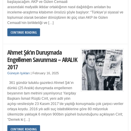
başlayacağım. AKP ve Gülen Cemaati
arasındaki mafyatik iktidar ortaklığının nasıl dağıldığını anlatan bu
inceleme-araştırma kitabımın önsözü şöyle başlıyor: “Türkiye’yi siyasal ve
toplumsal olarak beraber dönüştüren iki güç olan AKP ile Gülen
Cemaati’nin birlikteliği ve […]
CONTINUE READING
Ahmet Şık’ın Duruşmada
Engellenen Savunması – ARALIK
2017
Güneyin Işıkları
|
February 16, 2025
361 gündür tutuklu gazeteci Ahmet Şık’ın
dünkü (25 Aralık) duruşmada engellenen
beyanının tam metnini yayınlıyoruz Yargıtay
Başkanı İsmail Rüştü Cirit, yeni adli yılın
açılışı vesilesiyle 23 Kasım 2017’de yaptığı konuşmada çok çarpıcı veriler
ortaya koydu. 2016 yılı adli suç istatistiklerine göre 80 milyonluk
ülkemizde yaklaşık 6 milyon 900bin şüpheli bulunduğunu açıklayan Cirit;
“Demek ki […]
CONTINUE READING