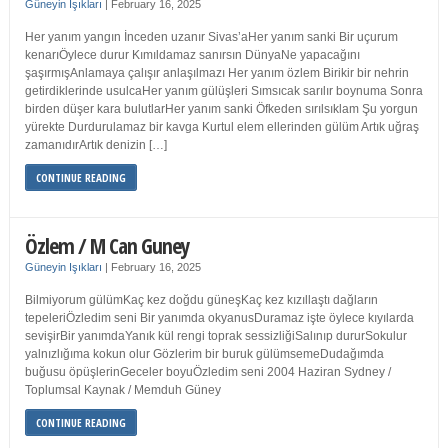
Güneyin Işıkları
|
February 16, 2025
Her yanım yangın İnceden uzanır Sivas’aHer yanım sanki Bir uçurum
kenarıÖylece durur Kımıldamaz sanırsın DünyaNe yapacağını
şaşırmışAnlamaya çalışır anlaşılmazı Her yanım özlem Birikir bir nehrin
getirdiklerinde usulcaHer yanım gülüşleri Sımsıcak sarılır boynuma Sonra
birden düşer kara bulutlarHer yanım sanki Öfkeden sırılsıklam Şu yorgun
yürekte Durdurulamaz bir kavga Kurtul elem ellerinden gülüm Artık uğraş
zamanıdırArtık denizin […]
CONTINUE READING
Özlem / M Can Guney
Güneyin Işıkları
|
February 16, 2025
Bilmiyorum gülümKaç kez doğdu güneşKaç kez kızıllaştı dağların
tepeleriÖzledim seni Bir yanımda okyanusDuramaz işte öylece kıyılarda
sevişirBir yanımdaYanık kül rengi toprak sessizliğiSalınıp dururSokulur
yalnızlığıma kokun olur Gözlerim bir buruk gülümsemeDudağımda
buğusu öpüşlerinGeceler boyuÖzledim seni 2004 Haziran Sydney /
Toplumsal Kaynak / Memduh Güney
CONTINUE READING