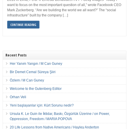
want to focus on the most important question of all,” wrote Facebook CEO
Mark Zuckerberg. “Are we building the world we all want?” The “social
infrastructure” built by the company […]
CONTINUE READING
Recent Posts
Her Yanım Yangın / M Can Guney
Bir Demet Cemal Süreya Şiiri
Özlem / M Can Guney
Welcome to the Gutenberg Editor
Orhan Veli
Yeni başlayanlar için: Kürt Sorunu nedir?
Ursula K. Le Guin ile İktidar, Baskı, Özgürlük Üzerine / on Power,
Oppression, Freedom / MARIA POPOVA
20 Life Lessons from Native Americans / Hayley Anderton