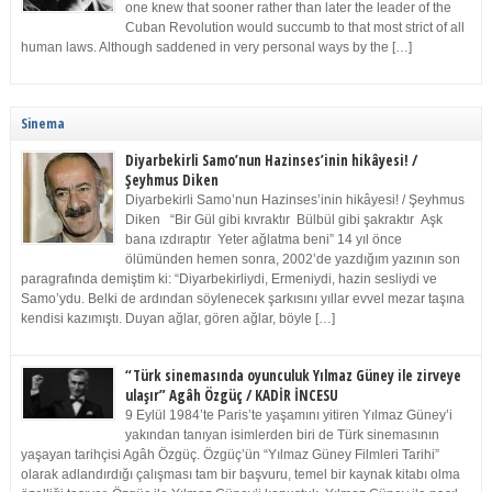
one knew that sooner rather than later the leader of the
Cuban Revolution would succumb to that most strict of all
human laws. Although saddened in very personal ways by the […]
Sinema
Diyarbekirli Samo’nun Hazinses’inin hikâyesi! /
Şeyhmus Diken
Diyarbekirli Samo’nun Hazinses’inin hikâyesi! / Şeyhmus
Diken “Bir Gül gibi kıvraktır Bülbül gibi şakraktır Aşk
bana ızdıraptır Yeter ağlatma beni” 14 yıl önce
ölümünden hemen sonra, 2002’de yazdığım yazının son
paragrafında demiştim ki: “Diyarbekirliydi, Ermeniydi, hazin sesliydi ve
Samo’ydu. Belki de ardından söylenecek şarkısını yıllar evvel mezar taşına
kendisi kazımıştı. Duyan ağlar, gören ağlar, böyle […]
“Türk sinemasında oyunculuk Yılmaz Güney ile zirveye
ulaşır” Agâh Özgüç / KADİR İNCESU
9 Eylül 1984’te Paris’te yaşamını yitiren Yılmaz Güney’i
yakından tanıyan isimlerden biri de Türk sinemasının
yaşayan tarihçisi Agâh Özgüç. Özgüç’ün “Yılmaz Güney Filmleri Tarihi”
olarak adlandırdığı çalışması tam bir başvuru, temel bir kaynak kitabı olma