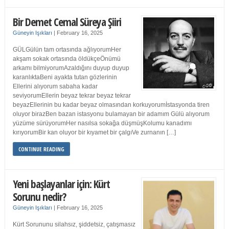
Bir Demet Cemal Süreya Şiiri
Güneyin Işıkları
|
February 16, 2025
GÜLGülün tam ortasında ağlıyorumHer
akşam sokak ortasında öldükçeÖnümü
arkamı bilmiyorumAzaldığını duyup duyup
karanlıktaBeni ayakta tutan gözlerinin
Ellerini alıyorum sabaha kadar
seviyorumEllerin beyaz tekrar beyaz tekrar
beyazEllerinin bu kadar beyaz olmasından korkuyorumİstasyonda tiren
oluyor birazBen bazan istasyonu bulamayan bir adamım Gülü alıyorum
yüzüme sürüyorumHer nasılsa sokağa düşmüşKolumu kanadımı
kırıyorumBir kan oluyor bir kıyamet bir çalgıVe zurnanın […]
CONTINUE READING
Yeni başlayanlar için: Kürt
Sorunu nedir?
Güneyin Işıkları
|
February 16, 2025
Kürt Sorununu silahsız, şiddetsiz, çatışmasız