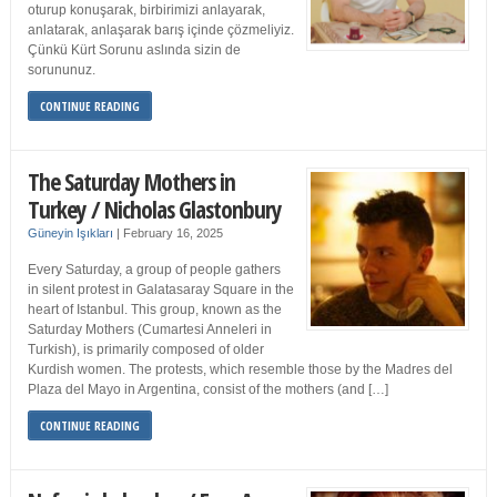
oturup konuşarak, birbirimizi anlayarak,
anlatarak, anlaşarak barış içinde çözmeliyiz.
Çünkü Kürt Sorunu aslında sizin de
sorununuz.
CONTINUE READING
The Saturday Mothers in
Turkey / Nicholas Glastonbury
Güneyin Işıkları
|
February 16, 2025
Every Saturday, a group of people gathers
in silent protest in Galatasaray Square in the
heart of Istanbul. This group, known as the
Saturday Mothers (Cumartesi Anneleri in
Turkish), is primarily composed of older
Kurdish women. The protests, which resemble those by the Madres del
Plaza del Mayo in Argentina, consist of the mothers (and […]
CONTINUE READING