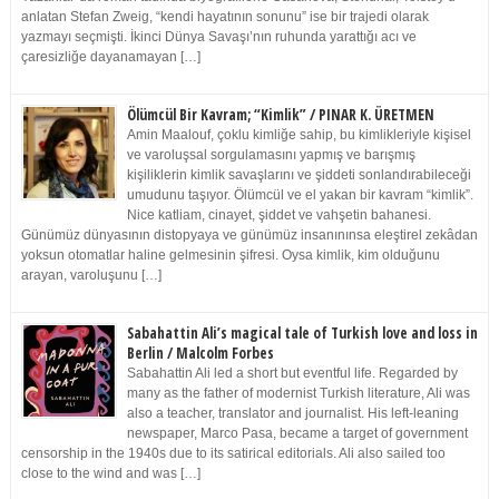
anlatan Stefan Zweig, “kendi hayatının sonunu” ise bir trajedi olarak
yazmayı seçmişti. İkinci Dünya Savaşı’nın ruhunda yarattığı acı ve
çaresizliğe dayanamayan […]
Ölümcül Bir Kavram; “Kimlik” / PINAR K. ÜRETMEN
Amin Maalouf, çoklu kimliğe sahip, bu kimlikleriyle kişisel
ve varoluşsal sorgulamasını yapmış ve barışmış
kişiliklerin kimlik savaşlarını ve şiddeti sonlandırabileceği
umudunu taşıyor. Ölümcül ve el yakan bir kavram “kimlik”.
Nice katliam, cinayet, şiddet ve vahşetin bahanesi.
Günümüz dünyasının distopyaya ve günümüz insanınınsa eleştirel zekâdan
yoksun otomatlar haline gelmesinin şifresi. Oysa kimlik, kim olduğunu
arayan, varoluşunu […]
Sabahattin Ali’s magical tale of Turkish love and loss in
Berlin / Malcolm Forbes
Sabahattin Ali led a short but eventful life. Regarded by
many as the father of modernist Turkish literature, Ali was
also a teacher, translator and journalist. His left-leaning
newspaper, Marco Pasa, became a target of government
censorship in the 1940s due to its satirical editorials. Ali also sailed too
close to the wind and was […]