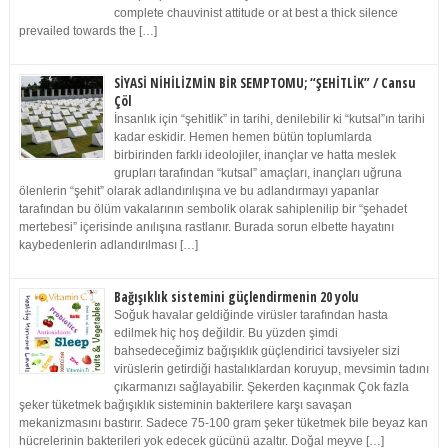
complete chauvinist attitude or at best a thick silence
prevailed towards the […]
SİYASİ NİHİLİZMİN BİR SEMPTOMU; “ŞEHİTLİK” / Cansu
Çöl
İnsanlık için “şehitlik” in tarihi, denilebilir ki “kutsal”ın tarihi
kadar eskidir. Hemen hemen bütün toplumlarda
birbirinden farklı ideolojiler, inançlar ve hatta meslek
grupları tarafından “kutsal” amaçları, inançları uğruna
ölenlerin “şehit” olarak adlandırılışına ve bu adlandırmayı yapanlar
tarafından bu ölüm vakalarının sembolik olarak sahiplenilip bir “şehadet
mertebesi” içerisinde anılışına rastlanır. Burada sorun elbette hayatını
kaybedenlerin adlandırılması […]
Bağışıklık sistemini güçlendirmenin 20 yolu
Soğuk havalar geldiğinde virüsler tarafından hasta
edilmek hiç hoş değildir. Bu yüzden şimdi
bahsedeceğimiz bağışıklık güçlendirici tavsiyeler sizi
virüslerin getirdiği hastalıklardan koruyup, mevsimin tadını
çıkarmanızı sağlayabilir. Şekerden kaçınmak Çok fazla
şeker tüketmek bağışıklık sisteminin bakterilere karşı savaşan
mekanizmasını bastırır. Sadece 75-100 gram şeker tüketmek bile beyaz kan
hücrelerinin bakterileri yok edecek gücünü azaltır. Doğal meyve […]