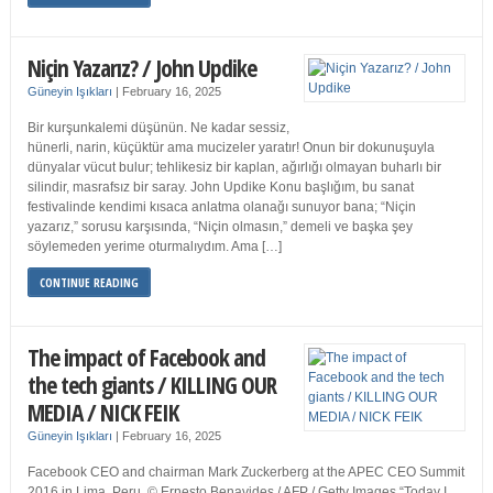
Niçin Yazarız? / John Updike
Güneyin Işıkları
|
February 16, 2025
Bir kurşunkalemi düşünün. Ne kadar sessiz,
hünerli, narin, küçüktür ama mucizeler yaratır! Onun bir dokunuşuyla
dünyalar vücut bulur; tehlikesiz bir kaplan, ağırlığı olmayan buharlı bir
silindir, masrafsız bir saray. John Updike Konu başlığım, bu sanat
festivalinde kendimi kısaca anlatma olanağı sunuyor bana; “Niçin
yazarız,” sorusu karşısında, “Niçin olmasın,” demeli ve başka şey
söylemeden yerime oturmalıydım. Ama […]
CONTINUE READING
The impact of Facebook and
the tech giants / KILLING OUR
MEDIA / NICK FEIK
Güneyin Işıkları
|
February 16, 2025
Facebook CEO and chairman Mark Zuckerberg at the APEC CEO Summit
2016 in Lima, Peru. © Ernesto Benavides / AFP / Getty Images “Today I