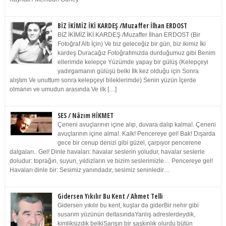
BİZ İKİMİZ İKİ KARDEŞ /Muzaffer İlhan ERDOST
BİZ İKİMİZ İKİ KARDEŞ /Muzaffer İlhan ERDOST (Bir
Fotoğraf Altı İçin) Ve biz geleceğiz bir gün, biz ikimiz İki
kardeş Duracağız Fotoğrafımızda durduğumuz gibi Benim
ellerimde kelepçe Yüzümde yapay bir gülüş (Kelepçeyi
yadırgamanın gülüşü belki İlk kez olduğu için Sonra
alıştım Ve unuttum sonra kelepçeyi bileklerimde) Senin yüzün İçerde
olmanın ve umudun arasında Ve ilk […]
SES / Nâzım HİKMET
Çeneni avuçlarının içine alıp, duvara dalıp kalma!. Çeneni
avuçlarının içine alma!. Kalk! Pencereye gel! Bak! Dışarda
gece bir cenup denizi gibi güzel, çarpıyor pencerene
dalgaları.. Gel! Dinle havaları: havalar seslerin yoludur, havalar seslerle
doludur: toprağın, suyun, yıldızların ve bizim seslerimizle… Pencereye gel!
Havaları dinle bir: Sesimiz yanındadır, sesimiz seninledir…
Gidersen Yıkılır Bu Kent / Ahmet Telli
Gidersen yıkılır bu kent, kuşlar da giderBir nehir gibi
susarım yüzünün deltasındaYanlış adreslerdeydik,
kimliksizdik belkiSarışın bir şaşkınlık olurdu bütün