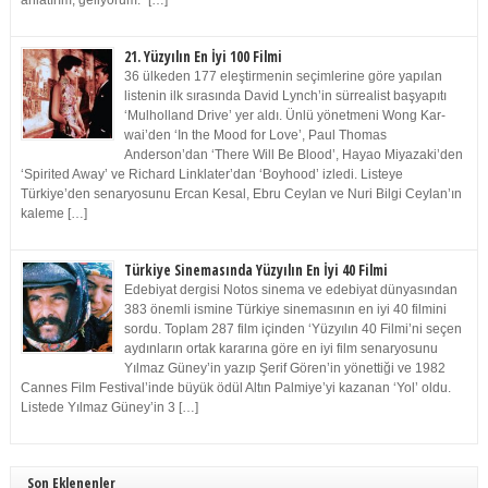
anlatırım, geliyorum.” […]
21. Yüzyılın En İyi 100 Filmi
36 ülkeden 177 eleştirmenin seçimlerine göre yapılan
listenin ilk sırasında David Lynch’in sürrealist başyapıtı
‘Mulholland Drive’ yer aldı. Ünlü yönetmeni Wong Kar-
wai’den ‘In the Mood for Love’, Paul Thomas
Anderson’dan ‘There Will Be Blood’, Hayao Miyazaki’den
‘Spirited Away’ ve Richard Linklater’dan ‘Boyhood’ izledi. Listeye
Türkiye’den senaryosunu Ercan Kesal, Ebru Ceylan ve Nuri Bilgi Ceylan’ın
kaleme […]
Türkiye Sinemasında Yüzyılın En İyi 40 Filmi
Edebiyat dergisi Notos sinema ve edebiyat dünyasından
383 önemli ismine Türkiye sinemasının en iyi 40 filmini
sordu. Toplam 287 film içinden ‘Yüzyılın 40 Filmi’ni seçen
aydınların ortak kararına göre en iyi film senaryosunu
Yılmaz Güney’in yazıp Şerif Gören’in yönettiği ve 1982
Cannes Film Festival’inde büyük ödül Altın Palmiye’yi kazanan ‘Yol’ oldu.
Listede Yılmaz Güney’in 3 […]
Son Eklenenler