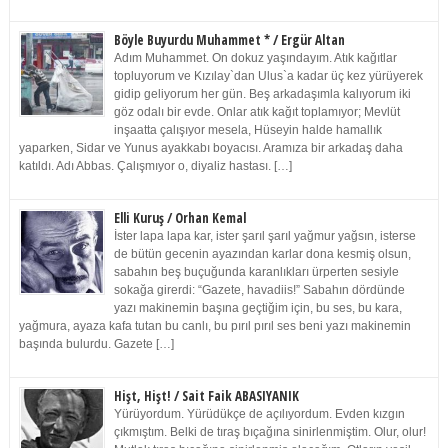
Böyle Buyurdu Muhammet * / Ergür Altan
Adım Muhammet. On dokuz yaşındayım. Atık kağıtlar
topluyorum ve Kızılay`dan Ulus`a kadar üç kez yürüyerek
gidip geliyorum her gün. Beş arkadaşımla kalıyorum iki
göz odalı bir evde. Onlar atık kağıt toplamıyor; Mevlüt
inşaatta çalışıyor mesela, Hüseyin halde hamallık
yaparken, Sidar ve Yunus ayakkabı boyacısı. Aramıza bir arkadaş daha
katıldı. Adı Abbas. Çalışmıyor o, diyaliz hastası. […]
Elli Kuruş / Orhan Kemal
İster lapa lapa kar, ister şarıl şarıl yağmur yağsın, isterse
de bütün gecenin ayazından karlar dona kesmiş olsun,
sabahın beş buçuğunda karanlıkları ürperten sesiyle
sokağa girerdi: “Gazete, havadiis!” Sabahın dördünde
yazı makinemin başına geçtiğim için, bu ses, bu kara,
yağmura, ayaza kafa tutan bu canlı, bu pırıl pırıl ses beni yazı makinemin
başında bulurdu. Gazete […]
Hişt, Hişt! / Sait Faik ABASIYANIK
Yürüyordum. Yürüdükçe de açılıyordum. Evden kızgın
çıkmıştım. Belki de tıraş bıçağına sinirlenmiştim. Olur, olur!