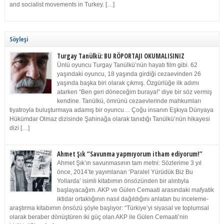
and socialist movements in Turkey. […]
Söyleşi
Turgay Tanülkü: BU RÖPORTAJI OKUMALISINIZ
Ünlü oyuncu Turgay Tanülkü’nün hayatı film gibi. 62
yaşındaki oyuncu, 18 yaşında girdiği cezaevinden 26
yaşında başka biri olarak çıkmış. Özgürlüğe ilk adımı
atarken “Ben geri döneceğim buraya!” diye bir söz vermiş
kendine. Tanülkü, ömrünü cezaevlerinde mahkumları
tiyatroyla buluşturmaya adamış bir oyuncu… Çoğu insanın Eşkıya Dünyaya
Hükümdar Olmaz dizisinde Şahinağa olarak tanıdığı Tanülkü’nün hikayesi
dizi […]
Ahmet Şık “Savunma yapmıyorum itham ediyorum!”
Ahmet Şık’ın savunmasının tam metni: Sözlerime 3 yıl
önce, 2014’te yayımlanan ‘Paralel Yürüdük Biz Bu
Yollarda’ isimli kitabımın önsözünden bir alıntıyla
başlayacağım. AKP ve Gülen Cemaati arasındaki mafyatik
iktidar ortaklığının nasıl dağıldığını anlatan bu inceleme-
araştırma kitabımın önsözü şöyle başlıyor: “Türkiye’yi siyasal ve toplumsal
olarak beraber dönüştüren iki güç olan AKP ile Gülen Cemaati’nin