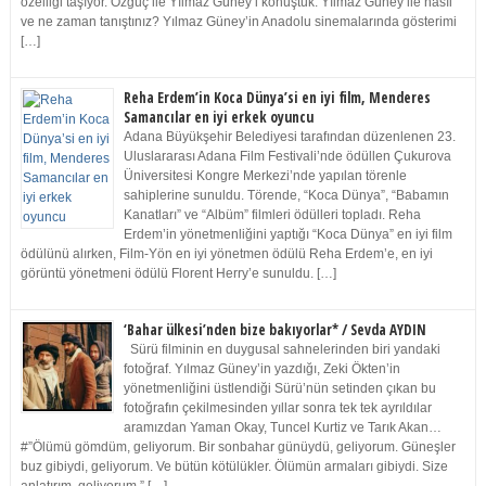
özelliği taşıyor. Özgüç ile Yılmaz Güney’i konuştuk. Yılmaz Güney ile nasıl
ve ne zaman tanıştınız? Yılmaz Güney’in Anadolu sinemalarında gösterimi
[…]
Reha Erdem’in Koca Dünya’si en iyi film, Menderes
Samancılar en iyi erkek oyuncu
Adana Büyükşehir Belediyesi tarafından düzenlenen 23.
Uluslararası Adana Film Festivali’nde ödüllen Çukurova
Üniversitesi Kongre Merkezi’nde yapılan törenle
sahiplerine sunuldu. Törende, “Koca Dünya”, “Babamın
Kanatları” ve “Albüm” filmleri ödülleri topladı. Reha
Erdem’in yönetmenliğini yaptığı “Koca Dünya” en iyi film
ödülünü alırken, Film-Yön en iyi yönetmen ödülü Reha Erdem’e, en iyi
görüntü yönetmeni ödülü Florent Herry’e sunuldu. […]
‘Bahar ülkesi’nden bize bakıyorlar* / Sevda AYDIN
Sürü filminin en duygusal sahnelerinden biri yandaki
fotoğraf. Yılmaz Güney’in yazdığı, Zeki Ökten’in
yönetmenliğini üstlendiği Sürü’nün setinden çıkan bu
fotoğrafın çekilmesinden yıllar sonra tek tek ayrıldılar
aramızdan Yaman Okay, Tuncel Kurtiz ve Tarık Akan…
#”Ölümü gömdüm, geliyorum. Bir sonbahar günüydü, geliyorum. Güneşler
buz gibiydi, geliyorum. Ve bütün kötülükler. Ölümün armaları gibiydi. Size