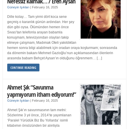
Nefessiz kalmak… / Eren Aysan
Güneyin Işıkları
|
February 16, 2025
Dille kolay… Tam yirmi dört koca sene
geçmiş o karanlık günün ardından. Her şey
dün gibi oysa. Ölümünden hemen önce
Sıvas’tan telefonla arayan babamla
konuşmam, televizyondan olayları takip
etmeye çalışmam, Madımak Oteli yakıldıktan
hemen sonra bilgi alabilmek için oradan oraya koşturmam; sonrasında
da dönemin bakanı Mehmet Gazioğlu’nun açıklamasından ölenlerin
arasında babam Behçet Aysan’ın olduğunu öğrenmem… […]
CONTINUE READING
Ahmet Şık “Savunma
yapmıyorum itham ediyorum!”
Güneyin Işıkları
|
February 16, 2025
Ahmet Şık’ın savunmasının tam metni:
Sözlerime 3 yıl önce, 2014’te yayımlanan
‘Paralel Yürüdük Biz Bu Yollarda’ isimli
kitabımın önsözünden bir alıntıyla