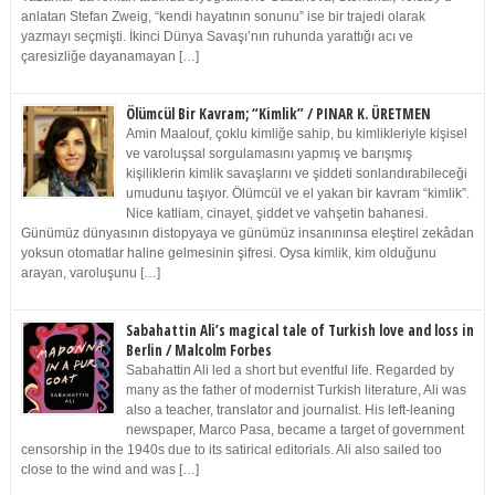
anlatan Stefan Zweig, “kendi hayatının sonunu” ise bir trajedi olarak
yazmayı seçmişti. İkinci Dünya Savaşı’nın ruhunda yarattığı acı ve
çaresizliğe dayanamayan […]
Ölümcül Bir Kavram; “Kimlik” / PINAR K. ÜRETMEN
Amin Maalouf, çoklu kimliğe sahip, bu kimlikleriyle kişisel
ve varoluşsal sorgulamasını yapmış ve barışmış
kişiliklerin kimlik savaşlarını ve şiddeti sonlandırabileceği
umudunu taşıyor. Ölümcül ve el yakan bir kavram “kimlik”.
Nice katliam, cinayet, şiddet ve vahşetin bahanesi.
Günümüz dünyasının distopyaya ve günümüz insanınınsa eleştirel zekâdan
yoksun otomatlar haline gelmesinin şifresi. Oysa kimlik, kim olduğunu
arayan, varoluşunu […]
Sabahattin Ali’s magical tale of Turkish love and loss in
Berlin / Malcolm Forbes
Sabahattin Ali led a short but eventful life. Regarded by
many as the father of modernist Turkish literature, Ali was
also a teacher, translator and journalist. His left-leaning
newspaper, Marco Pasa, became a target of government
censorship in the 1940s due to its satirical editorials. Ali also sailed too
close to the wind and was […]