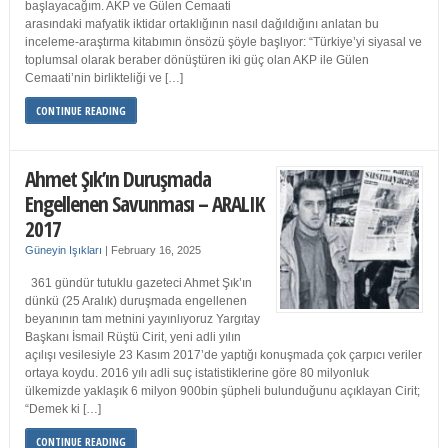
başlayacağım. AKP ve Gülen Cemaati
arasındaki mafyatik iktidar ortaklığının nasıl dağıldığını anlatan bu
inceleme-araştırma kitabımın önsözü şöyle başlıyor: “Türkiye’yi siyasal ve
toplumsal olarak beraber dönüştüren iki güç olan AKP ile Gülen
Cemaati’nin birlikteliği ve […]
CONTINUE READING
Ahmet Şık’ın Duruşmada
Engellenen Savunması – ARALIK
2017
Güneyin Işıkları
|
February 16, 2025
361 gündür tutuklu gazeteci Ahmet Şık’ın
dünkü (25 Aralık) duruşmada engellenen
beyanının tam metnini yayınlıyoruz Yargıtay
Başkanı İsmail Rüştü Cirit, yeni adli yılın
açılışı vesilesiyle 23 Kasım 2017’de yaptığı konuşmada çok çarpıcı veriler
ortaya koydu. 2016 yılı adli suç istatistiklerine göre 80 milyonluk
ülkemizde yaklaşık 6 milyon 900bin şüpheli bulunduğunu açıklayan Cirit;
“Demek ki […]
CONTINUE READING