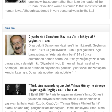
one knew that sooner rather than later the leader of the
Cuban Revolution would succumb to that most strict of all
human laws. Although saddened in very personal ways by the […]
Sinema
Diyarbekirli Samo’nun Hazinses’inin hikâyesi! /
Şeyhmus Diken
Diyarbekirli Samo’nun Hazinses’inin hikâyesi! / Şeyhmus
Diken “Bir Gül gibi kıvraktır Bülbül gibi şakraktır Aşk
bana ızdıraptır Yeter ağlatma beni” 14 yıl önce
ölümünden hemen sonra, 2002’de yazdığım yazının son
paragrafında demiştim ki: “Diyarbekirliydi, Ermeniydi, hazin sesliydi ve
Samo’ydu. Belki de ardından söylenecek şarkısını yıllar evvel mezar taşına
kendisi kazımıştı. Duyan ağlar, gören ağlar, böyle […]
“Türk sinemasında oyunculuk Yılmaz Güney ile zirveye
ulaşır” Agâh Özgüç / KADİR İNCESU
9 Eylül 1984’te Paris’te yaşamını yitiren Yılmaz Güney’i
yakından tanıyan isimlerden biri de Türk sinemasının
yaşayan tarihçisi Agâh Özgüç. Özgüç’ün “Yılmaz Güney Filmleri Tarihi”
olarak adlandırdığı çalışması tam bir başvuru, temel bir kaynak kitabı olma