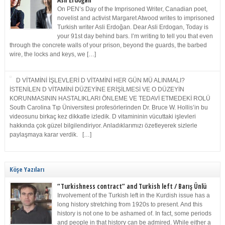
Asli Erdoğan
On PEN’s Day of the Imprisoned Writer, Canadian poet,
novelist and activist Margaret Atwood writes to imprisoned
Turkish writer Asli Erdoğan. Dear Asli Erdogan, Today is
your 91st day behind bars. I’m writing to tell you that even
through the concrete walls of your prison, beyond the guards, the barbed
wire, the locks and keys, we […]
D VİTAMİNİ İŞLEVLERİ D VİTAMİNİ HER GÜN MÜ ALINMALI?
İSTENİLEN D VİTAMİNİ DÜZEYİNE ERİŞİLMESİ VE O DÜZEYİN
KORUNMASININ HASTALIKLARI ÖNLEME VE TEDAVİ ETMEDEKİ ROLÜ
South Carolina Tıp Üniversitesi profesörlerinden Dr. Bruce W. Hollis’in bu
videosunu birkaç kez dikkatle izledik. D vitamininin vücuttaki işlevleri
hakkında çok güzel bilgilendiriyor. Anladıklarımızı özetleyerek sizlerle
paylaşmaya karar verdik. […]
Köşe Yazıları
“Turkishness contract” and Turkish left / Barış Ünlü
Involvement of the Turkish left in the Kurdish issue has a
long history stretching from 1920s to present. And this
history is not one to be ashamed of. In fact, some periods
and people in that history can be admired. While either a