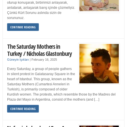
oturup konuşarak, birbirimizi anlayarak,
anlatarak, anlaşarak barış içinde çözmeliyiz.
Çünkü Kürt Sorunu aslında sizin de
sorununuz.
CONTINUE READING
The Saturday Mothers in
Turkey / Nicholas Glastonbury
Güneyin Işıkları
|
February 16, 2025
Every Saturday, a group of people gathers
in silent protest in Galatasaray Square in the
heart of Istanbul. This group, known as the
Saturday Mothers (Cumartesi Anneleri in
Turkish), is primarily composed of older
Kurdish women. The protests, which resemble those by the Madres del
Plaza del Mayo in Argentina, consist of the mothers (and […]
CONTINUE READING