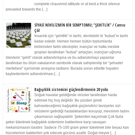
complete chauvinist attitude or at best a thick silence
prevailed towards the […]
SİYASİ NİHİLİZMİN BİR SEMPTOMU; “ŞEHİTLİK” / Cansu
Çöl
İnsanlık için “şehitlik” in tarihi, denilebilir ki “kutsal”ın tarihi
kadar eskidir. Hemen hemen bütün toplumlarda
birbirinden farklı ideolojiler, inançlar ve hatta meslek
grupları tarafından “kutsal” amaçları, inançları uğruna
ölenlerin “şehit” olarak adlandırılışına ve bu adlandırmayı yapanlar
tarafından bu ölüm vakalarının sembolik olarak sahiplenilip bir “şehadet
mertebesi” içerisinde anılışına rastlanır. Burada sorun elbette hayatını
kaybedenlerin adlandırılması […]
Bağışıklık sistemini güçlendirmenin 20 yolu
Soğuk havalar geldiğinde virüsler tarafından hasta
edilmek hiç hoş değildir. Bu yüzden şimdi
bahsedeceğimiz bağışıklık güçlendirici tavsiyeler sizi
virüslerin getirdiği hastalıklardan koruyup, mevsimin tadını
çıkarmanızı sağlayabilir. Şekerden kaçınmak Çok fazla
şeker tüketmek bağışıklık sisteminin bakterilere karşı savaşan
mekanizmasını bastırır. Sadece 75-100 gram şeker tüketmek bile beyaz kan
hücrelerinin bakterileri yok edecek gücünü azaltır. Doğal meyve […]