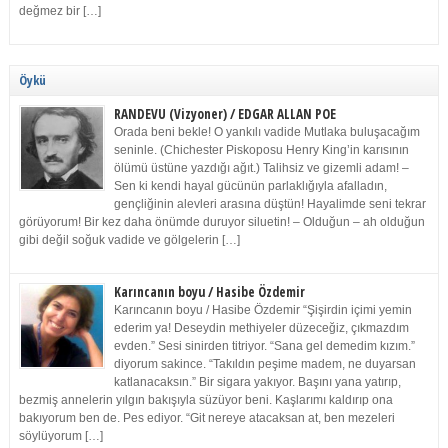
değmez bir […]
Öykü
RANDEVU (Vizyoner) / EDGAR ALLAN POE
Orada beni bekle! O yankılı vadide Mutlaka buluşacağım
seninle. (Chichester Piskoposu Henry King’in karısının
ölümü üstüne yazdığı ağıt.) Talihsiz ve gizemli adam! –
Sen ki kendi hayal gücünün parlaklığıyla afalladın,
gençliğinin alevleri arasına düştün! Hayalimde seni tekrar
görüyorum! Bir kez daha önümde duruyor siluetin! – Olduğun – ah olduğun
gibi değil soğuk vadide ve gölgelerin […]
Karıncanın boyu / Hasibe Özdemir
Karıncanın boyu / Hasibe Özdemir “Şişirdin içimi yemin
ederim ya! Deseydin methiyeler düzeceğiz, çıkmazdım
evden.” Sesi sinirden titriyor. “Sana gel demedim kızım.”
diyorum sakince. “Takıldın peşime madem, ne duyarsan
katlanacaksın.” Bir sigara yakıyor. Başını yana yatırıp,
bezmiş annelerin yılgın bakışıyla süzüyor beni. Kaşlarımı kaldırıp ona
bakıyorum ben de. Pes ediyor. “Git nereye atacaksan at, ben mezeleri
söylüyorum […]