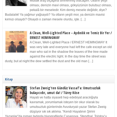
Mutlak tıraş bıçağına sinirlenmiş olacağım. Otların yeşil
olması, denizin mavi olması, gökyüzünün bulutsuz olması,
pekalâ bir meseledir. Kim demiş mesele değildir, diye?
Budalalık! Ya yağmur yağsaydı? Ya otların yeşili mor, ya denizin mavisi
kırmızı olsaydı? Olsaydı o zaman mesele olurdu, işte. […]
A Clean, Well-Lighted Place – Aydınlık ve Temiz Bir Yer /
ERNEST HEMINGWAY
A Clean, Well-Lighted Place / ERNEST HEMINGWAY It
was very late and everyone had left the cafe except an old
man who sat in the shadow the leaves of the tree made
against the electric light. In the day time the street was
dusty, but at night the dew settled the dust and the old man […]
Kitap
Stefan Zweig’ten Gündüz Vassaf’a: Umutsuzluk
bulaşıcıdır, umut da! / Türey Köse
Hayatı ve hatta siyaseti hep edebiyat aracılığıyla
kavramak, yorumlamak isteyen bir okur olarak bu
umutsuzluk günlerinde Avusturyalı yazar Stefan Zweig
düşüyor sık sık aklıma. “Kendi Hayatının Şiirini
Yazanlar”da roman tadında biyografilerle Casanova, Stendhal, Tolstoy’u