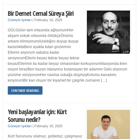
Bir Demet Cemal Süreya Şiiri
Güneyin Işıkları
|
February 16, 2025
GÜLGülün tam ortasında ağlıyorumHer
akşam sokak ortasında öldükçeÖnümü
arkamı bilmiyorumAzaldığını duyup duyup
karanlıktaBeni ayakta tutan gözlerinin
Ellerini alıyorum sabaha kadar
seviyorumEllerin beyaz tekrar beyaz tekrar
beyazEllerinin bu kadar beyaz olmasından korkuyorumİstasyonda tiren
oluyor birazBen bazan istasyonu bulamayan bir adamım Gülü alıyorum
yüzüme sürüyorumHer nasılsa sokağa düşmüşKolumu kanadımı
kırıyorumBir kan oluyor bir kıyamet bir çalgıVe zurnanın […]
CONTINUE READING
Yeni başlayanlar için: Kürt
Sorunu nedir?
Güneyin Işıkları
|
February 16, 2025
Kürt Sorununu silahsız, şiddetsiz, çatışmasız