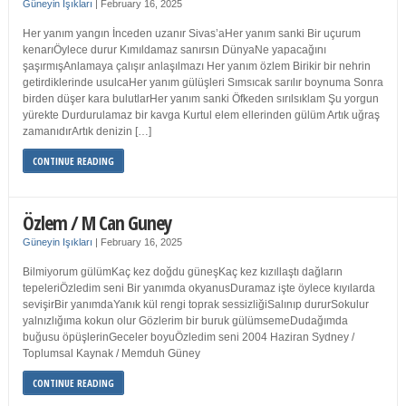
Güneyin Işıkları
|
February 16, 2025
Her yanım yangın İnceden uzanır Sivas’aHer yanım sanki Bir uçurum
kenarıÖylece durur Kımıldamaz sanırsın DünyaNe yapacağını
şaşırmışAnlamaya çalışır anlaşılmazı Her yanım özlem Birikir bir nehrin
getirdiklerinde usulcaHer yanım gülüşleri Sımsıcak sarılır boynuma Sonra
birden düşer kara bulutlarHer yanım sanki Öfkeden sırılsıklam Şu yorgun
yürekte Durdurulamaz bir kavga Kurtul elem ellerinden gülüm Artık uğraş
zamanıdırArtık denizin […]
CONTINUE READING
Özlem / M Can Guney
Güneyin Işıkları
|
February 16, 2025
Bilmiyorum gülümKaç kez doğdu güneşKaç kez kızıllaştı dağların
tepeleriÖzledim seni Bir yanımda okyanusDuramaz işte öylece kıyılarda
sevişirBir yanımdaYanık kül rengi toprak sessizliğiSalınıp dururSokulur
yalnızlığıma kokun olur Gözlerim bir buruk gülümsemeDudağımda
buğusu öpüşlerinGeceler boyuÖzledim seni 2004 Haziran Sydney /
Toplumsal Kaynak / Memduh Güney
CONTINUE READING