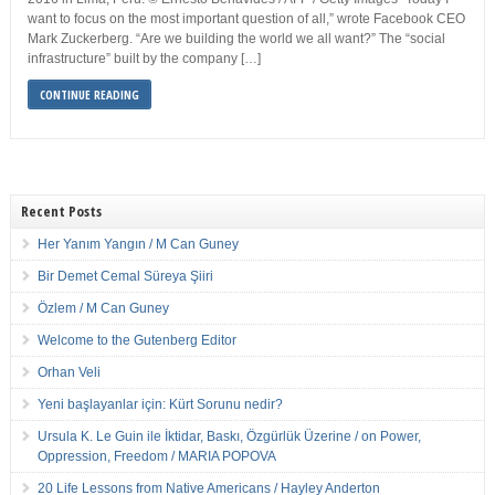
want to focus on the most important question of all,” wrote Facebook CEO
Mark Zuckerberg. “Are we building the world we all want?” The “social
infrastructure” built by the company […]
CONTINUE READING
Recent Posts
Her Yanım Yangın / M Can Guney
Bir Demet Cemal Süreya Şiiri
Özlem / M Can Guney
Welcome to the Gutenberg Editor
Orhan Veli
Yeni başlayanlar için: Kürt Sorunu nedir?
Ursula K. Le Guin ile İktidar, Baskı, Özgürlük Üzerine / on Power,
Oppression, Freedom / MARIA POPOVA
20 Life Lessons from Native Americans / Hayley Anderton