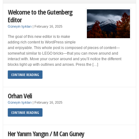
Welcome to the Gutenberg
Editor
Güneyin Işıkları
|
February 16, 2025
The goal of this new editor is to make
adding rich content to WordPress simple
and enjoyable. This whole post is composed of pieces of content—
somewhat similar to LEGO bricks—that you can move around and
interact with. Move your cursor around and you’ll notice the different
blocks light up with outlines and arrows. Press the […]
CONTINUE READING
Orhan Veli
Güneyin Işıkları
|
February 16, 2025
CONTINUE READING
Her Yanım Yangın / M Can Guney