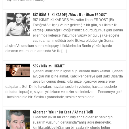
BİZ İKİMİZ İKİ KARDEŞ /Muzaffer İlhan ERDOST
BİZ İKİMİZ İKİ KARDEŞ /Muzaffer İlhan ERDOST (Bir
Fotoğraf Altı İçin) Ve biz geleceğiz bir gün, biz ikimiz İki
kardeş Duracağız Fotoğrafımızda durduğumuz gibi Benim
ellerimde kelepçe Yüzümde yapay bir gülüş (Kelepçeyi
yadırgamanın gülüşü belki İlk kez olduğu için Sonra
alıştım Ve unuttum sonra kelepçeyi bileklerimde) Senin yüzün İçerde
olmanın ve umudun arasında Ve ilk […]
SES / Nâzım HİKMET
Çeneni avuçlarının içine alıp, duvara dalıp kalma!. Çeneni
avuçlarının içine alma!. Kalk! Pencereye gel! Bak! Dışarda
gece bir cenup denizi gibi güzel, çarpıyor pencerene
dalgaları.. Gel! Dinle havaları: havalar seslerin yoludur, havalar seslerle
doludur: toprağın, suyun, yıldızların ve bizim seslerimizle… Pencereye gel!
Havaları dinle bir: Sesimiz yanındadır, sesimiz seninledir…
Gidersen Yıkılır Bu Kent / Ahmet Telli
Gidersen yıkılır bu kent, kuşlar da giderBir nehir gibi
susarım yüzünün deltasındaYanlış adreslerdeydik,
kimliksizdik belkiSarışın bir şaşkınlık olurdu bütün