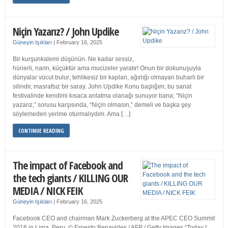
Niçin Yazarız? / John Updike
Güneyin Işıkları
|
February 16, 2025
Bir kurşunkalemi düşünün. Ne kadar sessiz,
hünerli, narin, küçüktür ama mucizeler yaratır! Onun bir dokunuşuyla
dünyalar vücut bulur; tehlikesiz bir kaplan, ağırlığı olmayan buharlı bir
silindir, masrafsız bir saray. John Updike Konu başlığım, bu sanat
festivalinde kendimi kısaca anlatma olanağı sunuyor bana; “Niçin
yazarız,” sorusu karşısında, “Niçin olmasın,” demeli ve başka şey
söylemeden yerime oturmalıydım. Ama […]
CONTINUE READING
The impact of Facebook and
the tech giants / KILLING OUR
MEDIA / NICK FEIK
Güneyin Işıkları
|
February 16, 2025
Facebook CEO and chairman Mark Zuckerberg at the APEC CEO Summit
2016 in Lima, Peru. © Ernesto Benavides / AFP / Getty Images “Today I