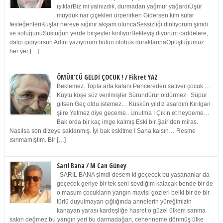
ışıklarBiz mi yalnızdık, durmadan yağmur yağardıÜşür
müydük nar çiçekleri ürperirken Gidersen kim sular
fesleğenleriKuşlar nereye sığınır akşam oluncaSessizliği dinliyorum şimdi
ve soluğunuSustuğun yerde birşeyler kırılıyorBekleyiş diyorum caddelere,
dalıp gidiyorsun Adını yazıyorum bütün otobüs duraklarınaÖpüştüğümüz
her yer […]
ÖMÜR’CÜ GELDİ ÇOCUK ! / Fikret YAZ
Beklemez. Topla arta kalanı Pencereden satıver çocuk …
Kuytu köşe söz verilmişler Süründürür öldürmez. Süpür
gitsen Geç oldu istemez… Küskün yıldız asardım Kırılgan
şiire Yetmez diye geceme.. Unutma ! Çıkın et heybeme…
Bak orda bir kaç imge kalmış Eski bir Şair’den miras.
Nasılsa son dizeye saklanmış. İyi bak eskitme ! Sana kalsın… Resme
ısınmamıştım. Bir […]
Sarıl Bana / M Can Güney
SARIL BANA şimdi desem ki geçecek bu yaşananlar da
geçecek geriye bir tek seni sevdiğim kalacak bende bir de
o masum çocukların yangın mavisi gözleri belki bir de bir
türlü duyulmayan çığlığında annelerin yüreğimizin
kanayan yarası kardeşliğe hasret o güzel ülkem sanma
sakın değmez bu yangın yeri bu darmadağan, cehenneme dönmüş ülke