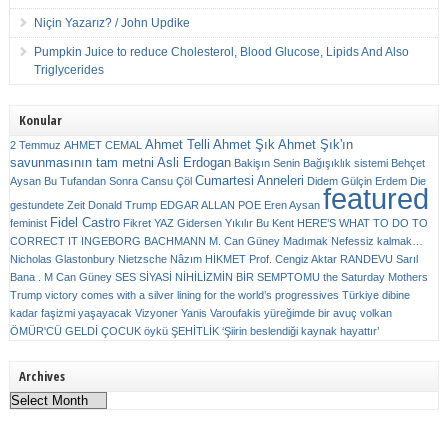
Niçin Yazarız? / John Updike
Pumpkin Juice to reduce Cholesterol, Blood Glucose, Lipids And Also
Triglycerides
Konular
Ahmet Telli
Ahmet Şık
Ahmet Şık'ın
2 Temmuz
AHMET CEMAL
savunmasının tam metni
Asli Erdogan
Bakişın Senin
Bağışıklık sistemi
Behçet
Cumartesi Anneleri
Aysan
Bu Tufandan Sonra
Cansu Çöl
Didem Gülçin Erdem
Die
featured
gestundete Zeit
Donald Trump
EDGAR ALLAN POE
Eren Aysan
Fidel Castro
feminist
Fikret YAZ
Gidersen Yıkılır Bu Kent
HERE’S WHAT TO DO TO
CORRECT IT
INGEBORG BACHMANN
M. Can Güney
Madımak
Nefessiz kalmak…
Nicholas Glastonbury
Nietzsche
Nâzım HİKMET
Prof. Cengiz Aktar
RANDEVU
Sarıl
Bana . M Can Güney
SES
SİYASİ NİHİLİZMİN BİR SEMPTOMU
the Saturday Mothers
Trump victory comes with a silver lining for the world’s progressives
Türkiye dibine
kadar faşizmi yaşayacak
Vizyoner
Yanis Varoufakis
yüreğimde bir avuç volkan
ÖMÜR'CÜ GELDİ ÇOCUK
öykü
ŞEHİTLİK
‘Şiirin beslendiği kaynak hayattır’
Archives
Archives