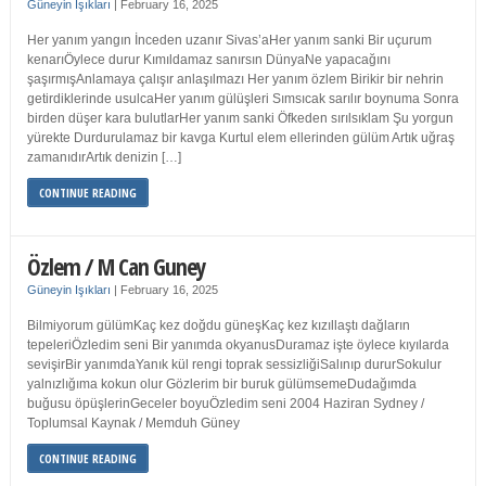
Güneyin Işıkları
|
February 16, 2025
Her yanım yangın İnceden uzanır Sivas’aHer yanım sanki Bir uçurum
kenarıÖylece durur Kımıldamaz sanırsın DünyaNe yapacağını
şaşırmışAnlamaya çalışır anlaşılmazı Her yanım özlem Birikir bir nehrin
getirdiklerinde usulcaHer yanım gülüşleri Sımsıcak sarılır boynuma Sonra
birden düşer kara bulutlarHer yanım sanki Öfkeden sırılsıklam Şu yorgun
yürekte Durdurulamaz bir kavga Kurtul elem ellerinden gülüm Artık uğraş
zamanıdırArtık denizin […]
CONTINUE READING
Özlem / M Can Guney
Güneyin Işıkları
|
February 16, 2025
Bilmiyorum gülümKaç kez doğdu güneşKaç kez kızıllaştı dağların
tepeleriÖzledim seni Bir yanımda okyanusDuramaz işte öylece kıyılarda
sevişirBir yanımdaYanık kül rengi toprak sessizliğiSalınıp dururSokulur
yalnızlığıma kokun olur Gözlerim bir buruk gülümsemeDudağımda
buğusu öpüşlerinGeceler boyuÖzledim seni 2004 Haziran Sydney /
Toplumsal Kaynak / Memduh Güney
CONTINUE READING