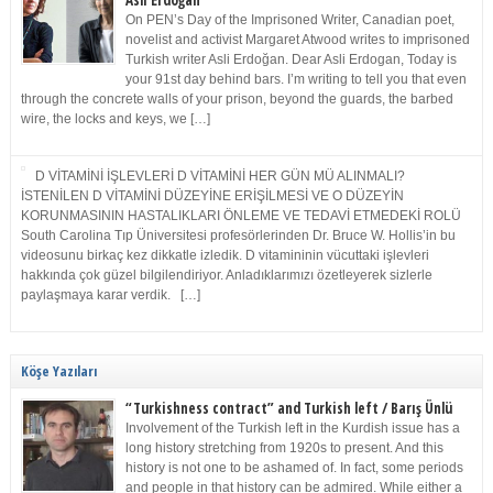
Asli Erdoğan
On PEN’s Day of the Imprisoned Writer, Canadian poet,
novelist and activist Margaret Atwood writes to imprisoned
Turkish writer Asli Erdoğan. Dear Asli Erdogan, Today is
your 91st day behind bars. I’m writing to tell you that even
through the concrete walls of your prison, beyond the guards, the barbed
wire, the locks and keys, we […]
D VİTAMİNİ İŞLEVLERİ D VİTAMİNİ HER GÜN MÜ ALINMALI?
İSTENİLEN D VİTAMİNİ DÜZEYİNE ERİŞİLMESİ VE O DÜZEYİN
KORUNMASININ HASTALIKLARI ÖNLEME VE TEDAVİ ETMEDEKİ ROLÜ
South Carolina Tıp Üniversitesi profesörlerinden Dr. Bruce W. Hollis’in bu
videosunu birkaç kez dikkatle izledik. D vitamininin vücuttaki işlevleri
hakkında çok güzel bilgilendiriyor. Anladıklarımızı özetleyerek sizlerle
paylaşmaya karar verdik. […]
Köşe Yazıları
“Turkishness contract” and Turkish left / Barış Ünlü
Involvement of the Turkish left in the Kurdish issue has a
long history stretching from 1920s to present. And this
history is not one to be ashamed of. In fact, some periods
and people in that history can be admired. While either a