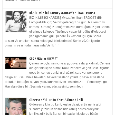
BİZ İKİMİZ İKİ KARDEŞ /Muzaffer İlhan ERDOST
BİZ İKİMİZ İKİ KARDEŞ /Muzaffer İlhan ERDOST (Bir
Fotoğraf Altı İçin) Ve biz geleceğiz bir gün, biz ikimiz İki
kardeş Duracağız Fotoğrafımızda durduğumuz gibi Benim
ellerimde kelepçe Yüzümde yapay bir gülüş (Kelepçeyi
yadırgamanın gülüşü belki İlk kez olduğu için Sonra
alıştım Ve unuttum sonra kelepçeyi bileklerimde) Senin yüzün İçerde
olmanın ve umudun arasında Ve ilk […]
SES / Nâzım HİKMET
Çeneni avuçlarının içine alıp, duvara dalıp kalma!. Çeneni
avuçlarının içine alma!. Kalk! Pencereye gel! Bak! Dışarda
gece bir cenup denizi gibi güzel, çarpıyor pencerene
dalgaları.. Gel! Dinle havaları: havalar seslerin yoludur, havalar seslerle
doludur: toprağın, suyun, yıldızların ve bizim seslerimizle… Pencereye gel!
Havaları dinle bir: Sesimiz yanındadır, sesimiz seninledir…
Gidersen Yıkılır Bu Kent / Ahmet Telli
Gidersen yıkılır bu kent, kuşlar da giderBir nehir gibi
susarım yüzünün deltasındaYanlış adreslerdeydik,
kimliksizdik belkiSarışın bir şaşkınlık olurdu bütün