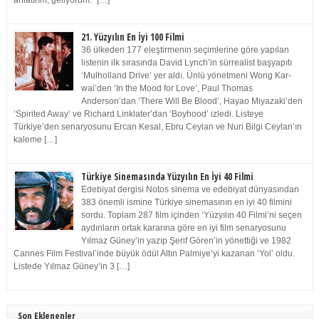
anlatırım, geliyorum.” […]
21. Yüzyılın En İyi 100 Filmi
36 ülkeden 177 eleştirmenin seçimlerine göre yapılan
listenin ilk sırasında David Lynch’in sürrealist başyapıtı
‘Mulholland Drive’ yer aldı. Ünlü yönetmeni Wong Kar-
wai’den ‘In the Mood for Love’, Paul Thomas
Anderson’dan ‘There Will Be Blood’, Hayao Miyazaki’den
‘Spirited Away’ ve Richard Linklater’dan ‘Boyhood’ izledi. Listeye
Türkiye’den senaryosunu Ercan Kesal, Ebru Ceylan ve Nuri Bilgi Ceylan’ın
kaleme […]
Türkiye Sinemasında Yüzyılın En İyi 40 Filmi
Edebiyat dergisi Notos sinema ve edebiyat dünyasından
383 önemli ismine Türkiye sinemasının en iyi 40 filmini
sordu. Toplam 287 film içinden ‘Yüzyılın 40 Filmi’ni seçen
aydınların ortak kararına göre en iyi film senaryosunu
Yılmaz Güney’in yazıp Şerif Gören’in yönettiği ve 1982
Cannes Film Festival’inde büyük ödül Altın Palmiye’yi kazanan ‘Yol’ oldu.
Listede Yılmaz Güney’in 3 […]
Son Eklenenler