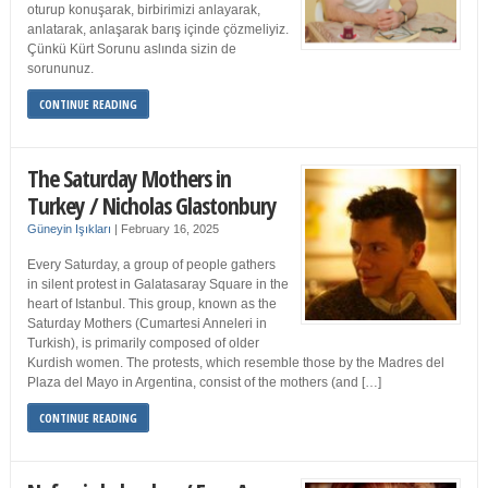
oturup konuşarak, birbirimizi anlayarak,
anlatarak, anlaşarak barış içinde çözmeliyiz.
Çünkü Kürt Sorunu aslında sizin de
sorununuz.
CONTINUE READING
The Saturday Mothers in
Turkey / Nicholas Glastonbury
Güneyin Işıkları
|
February 16, 2025
Every Saturday, a group of people gathers
in silent protest in Galatasaray Square in the
heart of Istanbul. This group, known as the
Saturday Mothers (Cumartesi Anneleri in
Turkish), is primarily composed of older
Kurdish women. The protests, which resemble those by the Madres del
Plaza del Mayo in Argentina, consist of the mothers (and […]
CONTINUE READING