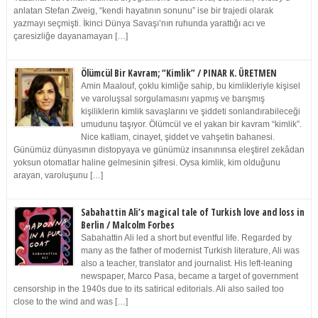
anlatan Stefan Zweig, “kendi hayatının sonunu” ise bir trajedi olarak
yazmayı seçmişti. İkinci Dünya Savaşı’nın ruhunda yarattığı acı ve
çaresizliğe dayanamayan […]
Ölümcül Bir Kavram; “Kimlik” / PINAR K. ÜRETMEN
Amin Maalouf, çoklu kimliğe sahip, bu kimlikleriyle kişisel
ve varoluşsal sorgulamasını yapmış ve barışmış
kişiliklerin kimlik savaşlarını ve şiddeti sonlandırabileceği
umudunu taşıyor. Ölümcül ve el yakan bir kavram “kimlik”.
Nice katliam, cinayet, şiddet ve vahşetin bahanesi.
Günümüz dünyasının distopyaya ve günümüz insanınınsa eleştirel zekâdan
yoksun otomatlar haline gelmesinin şifresi. Oysa kimlik, kim olduğunu
arayan, varoluşunu […]
Sabahattin Ali’s magical tale of Turkish love and loss in
Berlin / Malcolm Forbes
Sabahattin Ali led a short but eventful life. Regarded by
many as the father of modernist Turkish literature, Ali was
also a teacher, translator and journalist. His left-leaning
newspaper, Marco Pasa, became a target of government
censorship in the 1940s due to its satirical editorials. Ali also sailed too
close to the wind and was […]