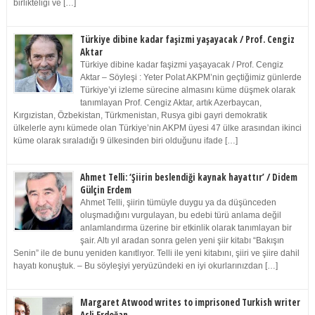
birlikteliği ve […]
Türkiye dibine kadar faşizmi yaşayacak / Prof. Cengiz
Aktar
Türkiye dibine kadar faşizmi yaşayacak / Prof. Cengiz
Aktar – Söyleşi : Yeter Polat AKPM’nin geçtiğimiz günlerde
Türkiye’yi izleme sürecine almasını küme düşmek olarak
tanımlayan Prof. Cengiz Aktar, artık Azerbaycan,
Kırgızistan, Özbekistan, Türkmenistan, Rusya gibi gayri demokratik
ülkelerle aynı kümede olan Türkiye’nin AKPM üyesi 47 ülke arasından ikinci
küme olarak sıraladığı 9 ülkesinden biri olduğunu ifade […]
Ahmet Telli: ‘Şiirin beslendiği kaynak hayattır’ / Didem
Gülçin Erdem
Ahmet Telli, şiirin tümüyle duygu ya da düşünceden
oluşmadığını vurgulayan, bu edebi türü anlama değil
anlamlandırma üzerine bir etkinlik olarak tanımlayan bir
şair. Altı yıl aradan sonra gelen yeni şiir kitabı “Bakışın
Senin” ile de bunu yeniden kanıtlıyor. Telli ile yeni kitabını, şiiri ve şiire dahil
hayatı konuştuk. – Bu söyleşiyi yeryüzündeki en iyi okurlarınızdan […]
Margaret Atwood writes to imprisoned Turkish writer