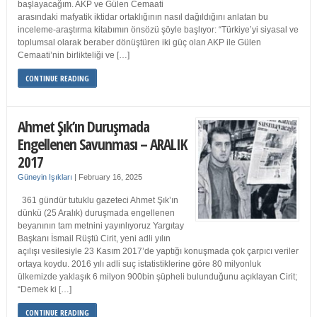
başlayacağım. AKP ve Gülen Cemaati
arasındaki mafyatik iktidar ortaklığının nasıl dağıldığını anlatan bu
inceleme-araştırma kitabımın önsözü şöyle başlıyor: “Türkiye’yi siyasal ve
toplumsal olarak beraber dönüştüren iki güç olan AKP ile Gülen
Cemaati’nin birlikteliği ve […]
CONTINUE READING
Ahmet Şık’ın Duruşmada
Engellenen Savunması – ARALIK
2017
Güneyin Işıkları
|
February 16, 2025
361 gündür tutuklu gazeteci Ahmet Şık’ın
dünkü (25 Aralık) duruşmada engellenen
beyanının tam metnini yayınlıyoruz Yargıtay
Başkanı İsmail Rüştü Cirit, yeni adli yılın
açılışı vesilesiyle 23 Kasım 2017’de yaptığı konuşmada çok çarpıcı veriler
ortaya koydu. 2016 yılı adli suç istatistiklerine göre 80 milyonluk
ülkemizde yaklaşık 6 milyon 900bin şüpheli bulunduğunu açıklayan Cirit;
“Demek ki […]
CONTINUE READING