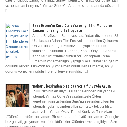
özelliği taşıyor. Özgüç ile Yılmaz Güney’i konuştuk. Yılmaz Güney ile nasıl
ve ne zaman tanıştınız? Yılmaz Güney’in Anadolu sinemalarında gösterimi
[…]
Reha Erdem’in Koca Dünya’si en iyi film, Menderes
Samancılar en iyi erkek oyuncu
Adana Büyükşehir Belediyesi tarafından düzenlenen 23.
Uluslararası Adana Film Festivali’nde ödüllen Çukurova
Üniversitesi Kongre Merkezi’nde yapılan törenle
sahiplerine sunuldu. Törende, “Koca Dünya”, “Babamın
Kanatları” ve “Albüm” filmleri ödülleri topladı. Reha
Erdem’in yönetmenliğini yaptığı “Koca Dünya” en iyi film
ödülünü alırken, Film-Yön en iyi yönetmen ödülü Reha Erdem’e, en iyi
görüntü yönetmeni ödülü Florent Herry’e sunuldu. […]
‘Bahar ülkesi’nden bize bakıyorlar* / Sevda AYDIN
Sürü filminin en duygusal sahnelerinden biri yandaki
fotoğraf. Yılmaz Güney’in yazdığı, Zeki Ökten’in
yönetmenliğini üstlendiği Sürü’nün setinden çıkan bu
fotoğrafın çekilmesinden yıllar sonra tek tek ayrıldılar
aramızdan Yaman Okay, Tuncel Kurtiz ve Tarık Akan…
#”Ölümü gömdüm, geliyorum. Bir sonbahar günüydü, geliyorum. Güneşler
buz gibiydi, geliyorum. Ve bütün kötülükler. Ölümün armaları gibiydi. Size