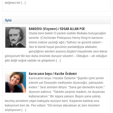
değmez bir […]
Öykü
RANDEVU (Vizyoner) / EDGAR ALLAN POE
Orada beni bekle! O yankılı vadide Mutlaka buluşacağım
seninle. (Chichester Piskoposu Henry King’in karısının
ölümü üstüne yazdığı ağıt.) Talihsiz ve gizemli adam! –
Sen ki kendi hayal gücünün parlaklığıyla afalladın,
gençliğinin alevleri arasına düştün! Hayalimde seni tekrar
görüyorum! Bir kez daha önümde duruyor siluetin! – Olduğun – ah olduğun
gibi değil soğuk vadide ve gölgelerin […]
Karıncanın boyu / Hasibe Özdemir
Karıncanın boyu / Hasibe Özdemir “Şişirdin içimi yemin
ederim ya! Deseydin methiyeler düzeceğiz, çıkmazdım
evden.” Sesi sinirden titriyor. “Sana gel demedim kızım.”
diyorum sakince. “Takıldın peşime madem, ne duyarsan
katlanacaksın.” Bir sigara yakıyor. Başını yana yatırıp,
bezmiş annelerin yılgın bakışıyla süzüyor beni. Kaşlarımı kaldırıp ona
bakıyorum ben de. Pes ediyor. “Git nereye atacaksan at, ben mezeleri
söylüyorum […]