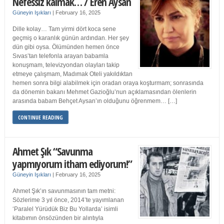
Nefessiz kalmak… / Eren Aysan
Güneyin Işıkları
|
February 16, 2025
Dille kolay… Tam yirmi dört koca sene
geçmiş o karanlık günün ardından. Her şey
dün gibi oysa. Ölümünden hemen önce
Sıvas’tan telefonla arayan babamla
konuşmam, televizyondan olayları takip
etmeye çalışmam, Madımak Oteli yakıldıktan
hemen sonra bilgi alabilmek için oradan oraya koşturmam; sonrasında
da dönemin bakanı Mehmet Gazioğlu’nun açıklamasından ölenlerin
arasında babam Behçet Aysan’ın olduğunu öğrenmem… […]
CONTINUE READING
Ahmet Şık “Savunma
yapmıyorum itham ediyorum!”
Güneyin Işıkları
|
February 16, 2025
Ahmet Şık’ın savunmasının tam metni:
Sözlerime 3 yıl önce, 2014’te yayımlanan
‘Paralel Yürüdük Biz Bu Yollarda’ isimli
kitabımın önsözünden bir alıntıyla