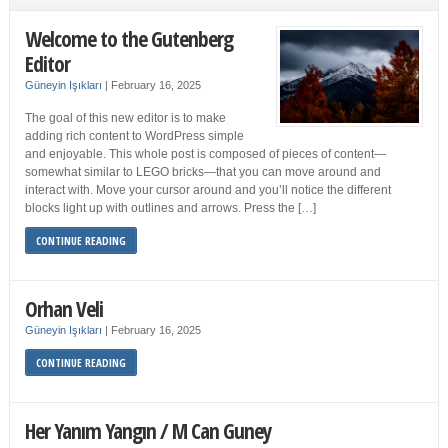
Welcome to the Gutenberg
Editor
Güneyin Işıkları
|
February 16, 2025
The goal of this new editor is to make
adding rich content to WordPress simple
and enjoyable. This whole post is composed of pieces of content—
somewhat similar to LEGO bricks—that you can move around and
interact with. Move your cursor around and you’ll notice the different
blocks light up with outlines and arrows. Press the […]
CONTINUE READING
Orhan Veli
Güneyin Işıkları
|
February 16, 2025
CONTINUE READING
Her Yanım Yangın / M Can Guney