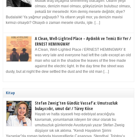
Mutlak tıraş bıçağına sinirlenmiş olacağım. Otların yeşil
olması, denizin mavi olması, gökyüzünün bulutsuz olması,
pekalâ bir meseledir. Kim demiş mesele değildir, diye?
Budalalık! Ya yağmur yağsaydı? Ya otların yeşili mor, ya denizin mavisi
kırmızı olsaydı? Olsaydı o zaman mesele olurdu, işte. […]
A Clean, Well-Lighted Place – Aydınlık ve Temiz Bir Yer /
ERNEST HEMINGWAY
A Clean, Well-Lighted Place / ERNEST HEMINGWAY It
was very late and everyone had left the cafe except an old
man who sat in the shadow the leaves of the tree made
against the electric light. In the day time the street was
dusty, but at night the dew settled the dust and the old man […]
Kitap
Stefan Zweig’ten Gündüz Vassaf’a: Umutsuzluk
bulaşıcıdır, umut da! / Türey Köse
Hayatı ve hatta siyaseti hep edebiyat aracılığıyla
kavramak, yorumlamak isteyen bir okur olarak bu
umutsuzluk günlerinde Avusturyalı yazar Stefan Zweig
düşüyor sık sık aklıma. “Kendi Hayatının Şiirini
Yazanlar”da roman tadında biyografilerle Casanova, Stendhal, Tolstoy’u