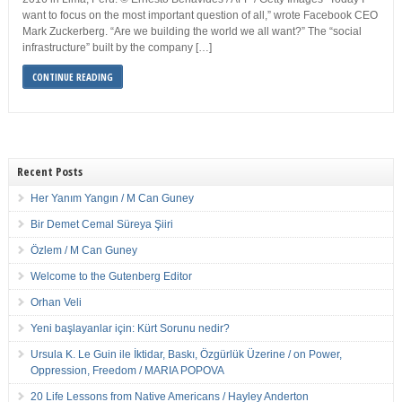
want to focus on the most important question of all,” wrote Facebook CEO
Mark Zuckerberg. “Are we building the world we all want?” The “social
infrastructure” built by the company […]
CONTINUE READING
Recent Posts
Her Yanım Yangın / M Can Guney
Bir Demet Cemal Süreya Şiiri
Özlem / M Can Guney
Welcome to the Gutenberg Editor
Orhan Veli
Yeni başlayanlar için: Kürt Sorunu nedir?
Ursula K. Le Guin ile İktidar, Baskı, Özgürlük Üzerine / on Power,
Oppression, Freedom / MARIA POPOVA
20 Life Lessons from Native Americans / Hayley Anderton