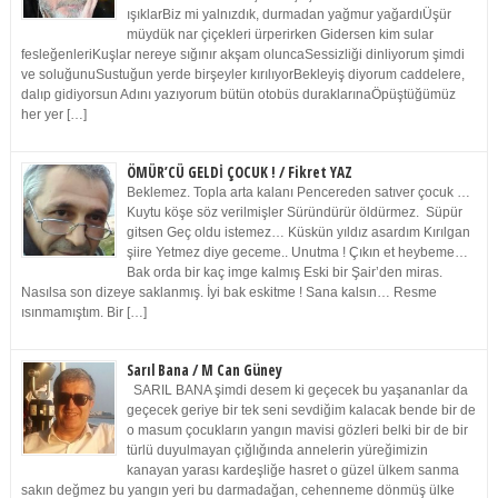
ışıklarBiz mi yalnızdık, durmadan yağmur yağardıÜşür
müydük nar çiçekleri ürperirken Gidersen kim sular
fesleğenleriKuşlar nereye sığınır akşam oluncaSessizliği dinliyorum şimdi
ve soluğunuSustuğun yerde birşeyler kırılıyorBekleyiş diyorum caddelere,
dalıp gidiyorsun Adını yazıyorum bütün otobüs duraklarınaÖpüştüğümüz
her yer […]
ÖMÜR’CÜ GELDİ ÇOCUK ! / Fikret YAZ
Beklemez. Topla arta kalanı Pencereden satıver çocuk …
Kuytu köşe söz verilmişler Süründürür öldürmez. Süpür
gitsen Geç oldu istemez… Küskün yıldız asardım Kırılgan
şiire Yetmez diye geceme.. Unutma ! Çıkın et heybeme…
Bak orda bir kaç imge kalmış Eski bir Şair’den miras.
Nasılsa son dizeye saklanmış. İyi bak eskitme ! Sana kalsın… Resme
ısınmamıştım. Bir […]
Sarıl Bana / M Can Güney
SARIL BANA şimdi desem ki geçecek bu yaşananlar da
geçecek geriye bir tek seni sevdiğim kalacak bende bir de
o masum çocukların yangın mavisi gözleri belki bir de bir
türlü duyulmayan çığlığında annelerin yüreğimizin
kanayan yarası kardeşliğe hasret o güzel ülkem sanma
sakın değmez bu yangın yeri bu darmadağan, cehenneme dönmüş ülke