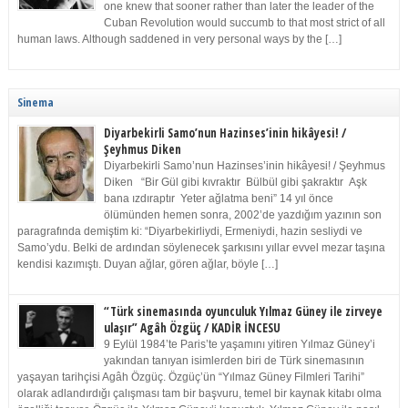
one knew that sooner rather than later the leader of the
Cuban Revolution would succumb to that most strict of all
human laws. Although saddened in very personal ways by the […]
Sinema
Diyarbekirli Samo’nun Hazinses’inin hikâyesi! /
Şeyhmus Diken
Diyarbekirli Samo’nun Hazinses’inin hikâyesi! / Şeyhmus
Diken “Bir Gül gibi kıvraktır Bülbül gibi şakraktır Aşk
bana ızdıraptır Yeter ağlatma beni” 14 yıl önce
ölümünden hemen sonra, 2002’de yazdığım yazının son
paragrafında demiştim ki: “Diyarbekirliydi, Ermeniydi, hazin sesliydi ve
Samo’ydu. Belki de ardından söylenecek şarkısını yıllar evvel mezar taşına
kendisi kazımıştı. Duyan ağlar, gören ağlar, böyle […]
“Türk sinemasında oyunculuk Yılmaz Güney ile zirveye
ulaşır” Agâh Özgüç / KADİR İNCESU
9 Eylül 1984’te Paris’te yaşamını yitiren Yılmaz Güney’i
yakından tanıyan isimlerden biri de Türk sinemasının
yaşayan tarihçisi Agâh Özgüç. Özgüç’ün “Yılmaz Güney Filmleri Tarihi”
olarak adlandırdığı çalışması tam bir başvuru, temel bir kaynak kitabı olma