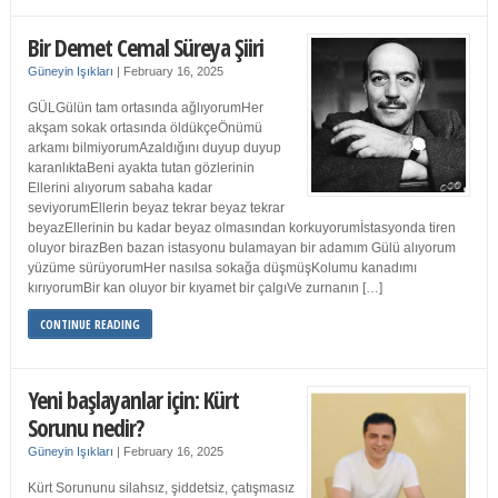
Bir Demet Cemal Süreya Şiiri
Güneyin Işıkları
|
February 16, 2025
GÜLGülün tam ortasında ağlıyorumHer
akşam sokak ortasında öldükçeÖnümü
arkamı bilmiyorumAzaldığını duyup duyup
karanlıktaBeni ayakta tutan gözlerinin
Ellerini alıyorum sabaha kadar
seviyorumEllerin beyaz tekrar beyaz tekrar
beyazEllerinin bu kadar beyaz olmasından korkuyorumİstasyonda tiren
oluyor birazBen bazan istasyonu bulamayan bir adamım Gülü alıyorum
yüzüme sürüyorumHer nasılsa sokağa düşmüşKolumu kanadımı
kırıyorumBir kan oluyor bir kıyamet bir çalgıVe zurnanın […]
CONTINUE READING
Yeni başlayanlar için: Kürt
Sorunu nedir?
Güneyin Işıkları
|
February 16, 2025
Kürt Sorununu silahsız, şiddetsiz, çatışmasız