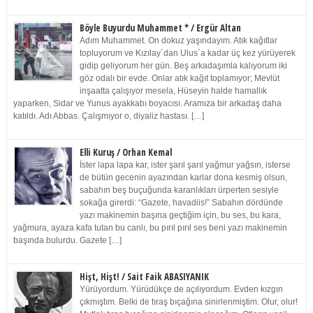
Böyle Buyurdu Muhammet * / Ergür Altan
Adım Muhammet. On dokuz yaşındayım. Atık kağıtlar
topluyorum ve Kızılay`dan Ulus`a kadar üç kez yürüyerek
gidip geliyorum her gün. Beş arkadaşımla kalıyorum iki
göz odalı bir evde. Onlar atık kağıt toplamıyor; Mevlüt
inşaatta çalışıyor mesela, Hüseyin halde hamallık
yaparken, Sidar ve Yunus ayakkabı boyacısı. Aramıza bir arkadaş daha
katıldı. Adı Abbas. Çalışmıyor o, diyaliz hastası. […]
Elli Kuruş / Orhan Kemal
İster lapa lapa kar, ister şarıl şarıl yağmur yağsın, isterse
de bütün gecenin ayazından karlar dona kesmiş olsun,
sabahın beş buçuğunda karanlıkları ürperten sesiyle
sokağa girerdi: “Gazete, havadiis!” Sabahın dördünde
yazı makinemin başına geçtiğim için, bu ses, bu kara,
yağmura, ayaza kafa tutan bu canlı, bu pırıl pırıl ses beni yazı makinemin
başında bulurdu. Gazete […]
Hişt, Hişt! / Sait Faik ABASIYANIK
Yürüyordum. Yürüdükçe de açılıyordum. Evden kızgın
çıkmıştım. Belki de tıraş bıçağına sinirlenmiştim. Olur, olur!