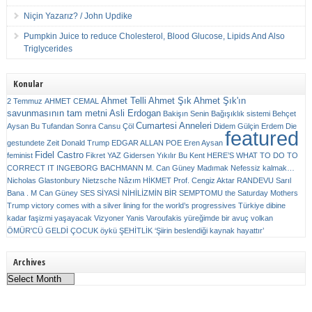
Niçin Yazarız? / John Updike
Pumpkin Juice to reduce Cholesterol, Blood Glucose, Lipids And Also
Triglycerides
Konular
Ahmet Telli
Ahmet Şık
Ahmet Şık'ın
2 Temmuz
AHMET CEMAL
savunmasının tam metni
Asli Erdogan
Bakişın Senin
Bağışıklık sistemi
Behçet
Cumartesi Anneleri
Aysan
Bu Tufandan Sonra
Cansu Çöl
Didem Gülçin Erdem
Die
featured
gestundete Zeit
Donald Trump
EDGAR ALLAN POE
Eren Aysan
Fidel Castro
feminist
Fikret YAZ
Gidersen Yıkılır Bu Kent
HERE’S WHAT TO DO TO
CORRECT IT
INGEBORG BACHMANN
M. Can Güney
Madımak
Nefessiz kalmak…
Nicholas Glastonbury
Nietzsche
Nâzım HİKMET
Prof. Cengiz Aktar
RANDEVU
Sarıl
Bana . M Can Güney
SES
SİYASİ NİHİLİZMİN BİR SEMPTOMU
the Saturday Mothers
Trump victory comes with a silver lining for the world’s progressives
Türkiye dibine
kadar faşizmi yaşayacak
Vizyoner
Yanis Varoufakis
yüreğimde bir avuç volkan
ÖMÜR'CÜ GELDİ ÇOCUK
öykü
ŞEHİTLİK
‘Şiirin beslendiği kaynak hayattır’
Archives
Archives