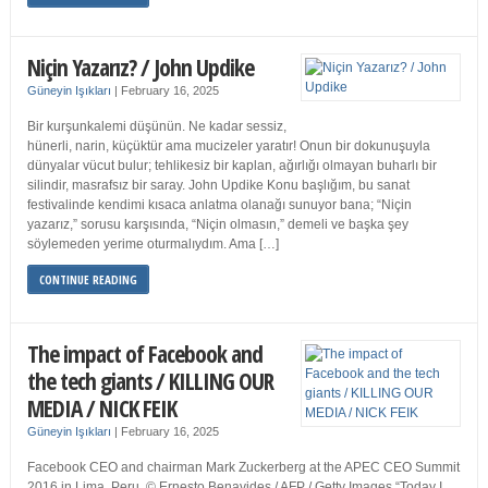
Niçin Yazarız? / John Updike
Güneyin Işıkları
|
February 16, 2025
Bir kurşunkalemi düşünün. Ne kadar sessiz,
hünerli, narin, küçüktür ama mucizeler yaratır! Onun bir dokunuşuyla
dünyalar vücut bulur; tehlikesiz bir kaplan, ağırlığı olmayan buharlı bir
silindir, masrafsız bir saray. John Updike Konu başlığım, bu sanat
festivalinde kendimi kısaca anlatma olanağı sunuyor bana; “Niçin
yazarız,” sorusu karşısında, “Niçin olmasın,” demeli ve başka şey
söylemeden yerime oturmalıydım. Ama […]
CONTINUE READING
The impact of Facebook and
the tech giants / KILLING OUR
MEDIA / NICK FEIK
Güneyin Işıkları
|
February 16, 2025
Facebook CEO and chairman Mark Zuckerberg at the APEC CEO Summit
2016 in Lima, Peru. © Ernesto Benavides / AFP / Getty Images “Today I