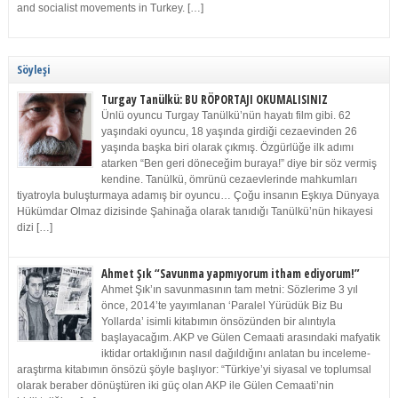
and socialist movements in Turkey. […]
Söyleşi
Turgay Tanülkü: BU RÖPORTAJI OKUMALISINIZ
Ünlü oyuncu Turgay Tanülkü’nün hayatı film gibi. 62
yaşındaki oyuncu, 18 yaşında girdiği cezaevinden 26
yaşında başka biri olarak çıkmış. Özgürlüğe ilk adımı
atarken “Ben geri döneceğim buraya!” diye bir söz vermiş
kendine. Tanülkü, ömrünü cezaevlerinde mahkumları
tiyatroyla buluşturmaya adamış bir oyuncu… Çoğu insanın Eşkıya Dünyaya
Hükümdar Olmaz dizisinde Şahinağa olarak tanıdığı Tanülkü’nün hikayesi
dizi […]
Ahmet Şık “Savunma yapmıyorum itham ediyorum!”
Ahmet Şık’ın savunmasının tam metni: Sözlerime 3 yıl
önce, 2014’te yayımlanan ‘Paralel Yürüdük Biz Bu
Yollarda’ isimli kitabımın önsözünden bir alıntıyla
başlayacağım. AKP ve Gülen Cemaati arasındaki mafyatik
iktidar ortaklığının nasıl dağıldığını anlatan bu inceleme-
araştırma kitabımın önsözü şöyle başlıyor: “Türkiye’yi siyasal ve toplumsal
olarak beraber dönüştüren iki güç olan AKP ile Gülen Cemaati’nin