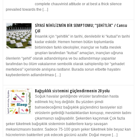
complete chauvinist attitude or at best a thick silence
prevailed towards the […]
SİYASİ NİHİLİZMİN BİR SEMPTOMU; “ŞEHİTLİK” / Cansu
Çöl
İnsanlık için “şehitlik” in tarihi, denilebilir ki “kutsal”ın tarihi
kadar eskidir. Hemen hemen bütün toplumlarda
birbirinden farklı ideolojiler, inançlar ve hatta meslek
grupları tarafından “kutsal” amaçları, inançları uğruna
ölenlerin “şehit” olarak adlandırılışına ve bu adlandırmayı yapanlar
tarafından bu ölüm vakalarının sembolik olarak sahiplenilip bir “şehadet
mertebesi” içerisinde anılışına rastlanır. Burada sorun elbette hayatını
kaybedenlerin adlandırılması […]
Bağışıklık sistemini güçlendirmenin 20 yolu
Soğuk havalar geldiğinde virüsler tarafından hasta
edilmek hiç hoş değildir. Bu yüzden şimdi
bahsedeceğimiz bağışıklık güçlendirici tavsiyeler sizi
virüslerin getirdiği hastalıklardan koruyup, mevsimin tadını
çıkarmanızı sağlayabilir. Şekerden kaçınmak Çok fazla
şeker tüketmek bağışıklık sisteminin bakterilere karşı savaşan
mekanizmasını bastırır. Sadece 75-100 gram şeker tüketmek bile beyaz kan
hücrelerinin bakterileri yok edecek gücünü azaltır. Doğal meyve […]