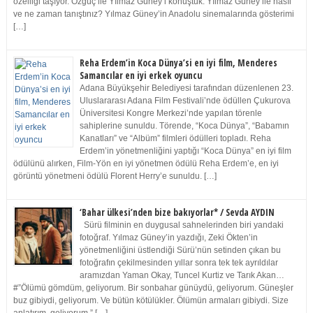
özelliği taşıyor. Özgüç ile Yılmaz Güney’i konuştuk. Yılmaz Güney ile nasıl
ve ne zaman tanıştınız? Yılmaz Güney’in Anadolu sinemalarında gösterimi
[…]
Reha Erdem’in Koca Dünya’si en iyi film, Menderes
Samancılar en iyi erkek oyuncu
Adana Büyükşehir Belediyesi tarafından düzenlenen 23.
Uluslararası Adana Film Festivali’nde ödüllen Çukurova
Üniversitesi Kongre Merkezi’nde yapılan törenle
sahiplerine sunuldu. Törende, “Koca Dünya”, “Babamın
Kanatları” ve “Albüm” filmleri ödülleri topladı. Reha
Erdem’in yönetmenliğini yaptığı “Koca Dünya” en iyi film
ödülünü alırken, Film-Yön en iyi yönetmen ödülü Reha Erdem’e, en iyi
görüntü yönetmeni ödülü Florent Herry’e sunuldu. […]
‘Bahar ülkesi’nden bize bakıyorlar* / Sevda AYDIN
Sürü filminin en duygusal sahnelerinden biri yandaki
fotoğraf. Yılmaz Güney’in yazdığı, Zeki Ökten’in
yönetmenliğini üstlendiği Sürü’nün setinden çıkan bu
fotoğrafın çekilmesinden yıllar sonra tek tek ayrıldılar
aramızdan Yaman Okay, Tuncel Kurtiz ve Tarık Akan…
#”Ölümü gömdüm, geliyorum. Bir sonbahar günüydü, geliyorum. Güneşler
buz gibiydi, geliyorum. Ve bütün kötülükler. Ölümün armaları gibiydi. Size