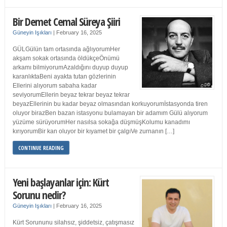
Bir Demet Cemal Süreya Şiiri
Güneyin Işıkları
|
February 16, 2025
GÜLGülün tam ortasında ağlıyorumHer
akşam sokak ortasında öldükçeÖnümü
arkamı bilmiyorumAzaldığını duyup duyup
karanlıktaBeni ayakta tutan gözlerinin
Ellerini alıyorum sabaha kadar
seviyorumEllerin beyaz tekrar beyaz tekrar
beyazEllerinin bu kadar beyaz olmasından korkuyorumİstasyonda tiren
oluyor birazBen bazan istasyonu bulamayan bir adamım Gülü alıyorum
yüzüme sürüyorumHer nasılsa sokağa düşmüşKolumu kanadımı
kırıyorumBir kan oluyor bir kıyamet bir çalgıVe zurnanın […]
CONTINUE READING
Yeni başlayanlar için: Kürt
Sorunu nedir?
Güneyin Işıkları
|
February 16, 2025
Kürt Sorununu silahsız, şiddetsiz, çatışmasız