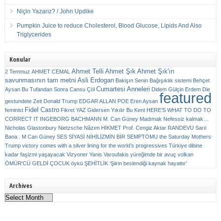
Niçin Yazarız? / John Updike
Pumpkin Juice to reduce Cholesterol, Blood Glucose, Lipids And Also
Triglycerides
Konular
Ahmet Telli
Ahmet Şık
Ahmet Şık'ın
2 Temmuz
AHMET CEMAL
savunmasının tam metni
Asli Erdogan
Bakişın Senin
Bağışıklık sistemi
Behçet
Cumartesi Anneleri
Aysan
Bu Tufandan Sonra
Cansu Çöl
Didem Gülçin Erdem
Die
featured
gestundete Zeit
Donald Trump
EDGAR ALLAN POE
Eren Aysan
Fidel Castro
feminist
Fikret YAZ
Gidersen Yıkılır Bu Kent
HERE’S WHAT TO DO TO
CORRECT IT
INGEBORG BACHMANN
M. Can Güney
Madımak
Nefessiz kalmak…
Nicholas Glastonbury
Nietzsche
Nâzım HİKMET
Prof. Cengiz Aktar
RANDEVU
Sarıl
Bana . M Can Güney
SES
SİYASİ NİHİLİZMİN BİR SEMPTOMU
the Saturday Mothers
Trump victory comes with a silver lining for the world’s progressives
Türkiye dibine
kadar faşizmi yaşayacak
Vizyoner
Yanis Varoufakis
yüreğimde bir avuç volkan
ÖMÜR'CÜ GELDİ ÇOCUK
öykü
ŞEHİTLİK
‘Şiirin beslendiği kaynak hayattır’
Archives
Archives