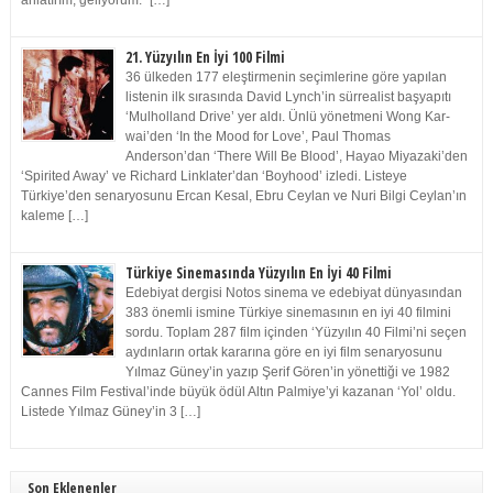
anlatırım, geliyorum.” […]
21. Yüzyılın En İyi 100 Filmi
36 ülkeden 177 eleştirmenin seçimlerine göre yapılan
listenin ilk sırasında David Lynch’in sürrealist başyapıtı
‘Mulholland Drive’ yer aldı. Ünlü yönetmeni Wong Kar-
wai’den ‘In the Mood for Love’, Paul Thomas
Anderson’dan ‘There Will Be Blood’, Hayao Miyazaki’den
‘Spirited Away’ ve Richard Linklater’dan ‘Boyhood’ izledi. Listeye
Türkiye’den senaryosunu Ercan Kesal, Ebru Ceylan ve Nuri Bilgi Ceylan’ın
kaleme […]
Türkiye Sinemasında Yüzyılın En İyi 40 Filmi
Edebiyat dergisi Notos sinema ve edebiyat dünyasından
383 önemli ismine Türkiye sinemasının en iyi 40 filmini
sordu. Toplam 287 film içinden ‘Yüzyılın 40 Filmi’ni seçen
aydınların ortak kararına göre en iyi film senaryosunu
Yılmaz Güney’in yazıp Şerif Gören’in yönettiği ve 1982
Cannes Film Festival’inde büyük ödül Altın Palmiye’yi kazanan ‘Yol’ oldu.
Listede Yılmaz Güney’in 3 […]
Son Eklenenler