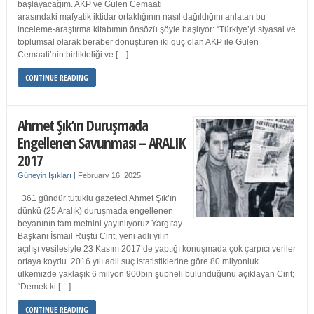
başlayacağım. AKP ve Gülen Cemaati
arasındaki mafyatik iktidar ortaklığının nasıl dağıldığını anlatan bu
inceleme-araştırma kitabımın önsözü şöyle başlıyor: “Türkiye’yi siyasal ve
toplumsal olarak beraber dönüştüren iki güç olan AKP ile Gülen
Cemaati’nin birlikteliği ve […]
CONTINUE READING
Ahmet Şık’ın Duruşmada
Engellenen Savunması – ARALIK
2017
Güneyin Işıkları
|
February 16, 2025
361 gündür tutuklu gazeteci Ahmet Şık’ın
dünkü (25 Aralık) duruşmada engellenen
beyanının tam metnini yayınlıyoruz Yargıtay
Başkanı İsmail Rüştü Cirit, yeni adli yılın
açılışı vesilesiyle 23 Kasım 2017’de yaptığı konuşmada çok çarpıcı veriler
ortaya koydu. 2016 yılı adli suç istatistiklerine göre 80 milyonluk
ülkemizde yaklaşık 6 milyon 900bin şüpheli bulunduğunu açıklayan Cirit;
“Demek ki […]
CONTINUE READING