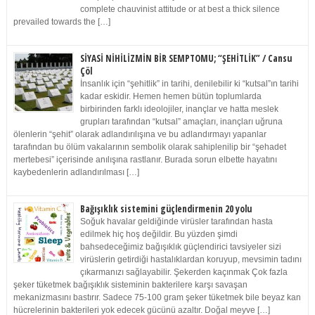
complete chauvinist attitude or at best a thick silence
prevailed towards the […]
SİYASİ NİHİLİZMİN BİR SEMPTOMU; “ŞEHİTLİK” / Cansu
Çöl
İnsanlık için “şehitlik” in tarihi, denilebilir ki “kutsal”ın tarihi
kadar eskidir. Hemen hemen bütün toplumlarda
birbirinden farklı ideolojiler, inançlar ve hatta meslek
grupları tarafından “kutsal” amaçları, inançları uğruna
ölenlerin “şehit” olarak adlandırılışına ve bu adlandırmayı yapanlar
tarafından bu ölüm vakalarının sembolik olarak sahiplenilip bir “şehadet
mertebesi” içerisinde anılışına rastlanır. Burada sorun elbette hayatını
kaybedenlerin adlandırılması […]
Bağışıklık sistemini güçlendirmenin 20 yolu
Soğuk havalar geldiğinde virüsler tarafından hasta
edilmek hiç hoş değildir. Bu yüzden şimdi
bahsedeceğimiz bağışıklık güçlendirici tavsiyeler sizi
virüslerin getirdiği hastalıklardan koruyup, mevsimin tadını
çıkarmanızı sağlayabilir. Şekerden kaçınmak Çok fazla
şeker tüketmek bağışıklık sisteminin bakterilere karşı savaşan
mekanizmasını bastırır. Sadece 75-100 gram şeker tüketmek bile beyaz kan
hücrelerinin bakterileri yok edecek gücünü azaltır. Doğal meyve […]