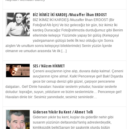
BİZ İKİMİZ İKİ KARDEŞ /Muzaffer İlhan ERDOST
BİZ İKİMİZ İKİ KARDEŞ /Muzaffer İlhan ERDOST (Bir
Fotoğraf Altı İçin) Ve biz geleceğiz bir gün, biz ikimiz İki
kardeş Duracağız Fotoğrafımızda durduğumuz gibi Benim
ellerimde kelepçe Yüzümde yapay bir gülüş (Kelepçeyi
yadırgamanın gülüşü belki İlk kez olduğu için Sonra
alıştım Ve unuttum sonra kelepçeyi bileklerimde) Senin yüzün İçerde
olmanın ve umudun arasında Ve ilk […]
SES / Nâzım HİKMET
Çeneni avuçlarının içine alıp, duvara dalıp kalma!. Çeneni
avuçlarının içine alma!. Kalk! Pencereye gel! Bak! Dışarda
gece bir cenup denizi gibi güzel, çarpıyor pencerene
dalgaları.. Gel! Dinle havaları: havalar seslerin yoludur, havalar seslerle
doludur: toprağın, suyun, yıldızların ve bizim seslerimizle… Pencereye gel!
Havaları dinle bir: Sesimiz yanındadır, sesimiz seninledir…
Gidersen Yıkılır Bu Kent / Ahmet Telli
Gidersen yıkılır bu kent, kuşlar da giderBir nehir gibi
susarım yüzünün deltasındaYanlış adreslerdeydik,
kimliksizdik belkiSarışın bir şaşkınlık olurdu bütün