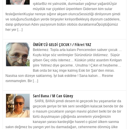
ışıklarBiz mi yalnızdık, durmadan yağmur yağardıÜşür
müydük nar çiçekleri ürperirken Gidersen kim sular
fesleğenleriKuşlar nereye sığınır akşam oluncaSessizliği dinliyorum şimdi
ve soluğunuSustuğun yerde birşeyler kırılıyorBekleyiş diyorum caddelere,
dalıp gidiyorsun Adını yazıyorum bütün otobüs duraklarınaÖpüştüğümüz
her yer […]
ÖMÜR’CÜ GELDİ ÇOCUK ! / Fikret YAZ
Beklemez. Topla arta kalanı Pencereden satıver çocuk …
Kuytu köşe söz verilmişler Süründürür öldürmez. Süpür
gitsen Geç oldu istemez… Küskün yıldız asardım Kırılgan
şiire Yetmez diye geceme.. Unutma ! Çıkın et heybeme…
Bak orda bir kaç imge kalmış Eski bir Şair’den miras.
Nasılsa son dizeye saklanmış. İyi bak eskitme ! Sana kalsın… Resme
ısınmamıştım. Bir […]
Sarıl Bana / M Can Güney
SARIL BANA şimdi desem ki geçecek bu yaşananlar da
geçecek geriye bir tek seni sevdiğim kalacak bende bir de
o masum çocukların yangın mavisi gözleri belki bir de bir
türlü duyulmayan çığlığında annelerin yüreğimizin
kanayan yarası kardeşliğe hasret o güzel ülkem sanma
sakın değmez bu yangın yeri bu darmadağan, cehenneme dönmüş ülke