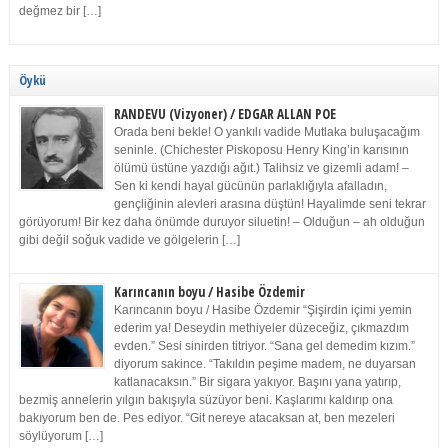
değmez bir […]
Öykü
RANDEVU (Vizyoner) / EDGAR ALLAN POE
Orada beni bekle! O yankılı vadide Mutlaka buluşacağım
seninle. (Chichester Piskoposu Henry King’in karısının
ölümü üstüne yazdığı ağıt.) Talihsiz ve gizemli adam! –
Sen ki kendi hayal gücünün parlaklığıyla afalladın,
gençliğinin alevleri arasına düştün! Hayalimde seni tekrar
görüyorum! Bir kez daha önümde duruyor siluetin! – Olduğun – ah olduğun
gibi değil soğuk vadide ve gölgelerin […]
Karıncanın boyu / Hasibe Özdemir
Karıncanın boyu / Hasibe Özdemir “Şişirdin içimi yemin
ederim ya! Deseydin methiyeler düzeceğiz, çıkmazdım
evden.” Sesi sinirden titriyor. “Sana gel demedim kızım.”
diyorum sakince. “Takıldın peşime madem, ne duyarsan
katlanacaksın.” Bir sigara yakıyor. Başını yana yatırıp,
bezmiş annelerin yılgın bakışıyla süzüyor beni. Kaşlarımı kaldırıp ona
bakıyorum ben de. Pes ediyor. “Git nereye atacaksan at, ben mezeleri
söylüyorum […]