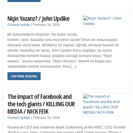
Niçin Yazarız? / John Updike
Güneyin Işıkları
|
February 16, 2025
Bir kurşunkalemi düşünün. Ne kadar sessiz,
hünerli, narin, küçüktür ama mucizeler yaratır! Onun bir dokunuşuyla
dünyalar vücut bulur; tehlikesiz bir kaplan, ağırlığı olmayan buharlı bir
silindir, masrafsız bir saray. John Updike Konu başlığım, bu sanat
festivalinde kendimi kısaca anlatma olanağı sunuyor bana; “Niçin
yazarız,” sorusu karşısında, “Niçin olmasın,” demeli ve başka şey
söylemeden yerime oturmalıydım. Ama […]
CONTINUE READING
The impact of Facebook and
the tech giants / KILLING OUR
MEDIA / NICK FEIK
Güneyin Işıkları
|
February 16, 2025
Facebook CEO and chairman Mark Zuckerberg at the APEC CEO Summit
2016 in Lima, Peru. © Ernesto Benavides / AFP / Getty Images “Today I