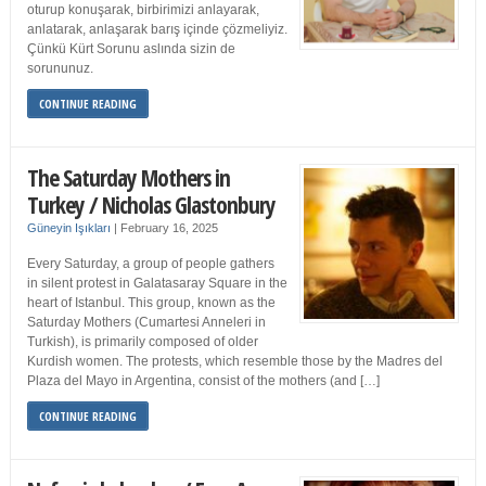
oturup konuşarak, birbirimizi anlayarak,
anlatarak, anlaşarak barış içinde çözmeliyiz.
Çünkü Kürt Sorunu aslında sizin de
sorununuz.
CONTINUE READING
The Saturday Mothers in
Turkey / Nicholas Glastonbury
Güneyin Işıkları
|
February 16, 2025
Every Saturday, a group of people gathers
in silent protest in Galatasaray Square in the
heart of Istanbul. This group, known as the
Saturday Mothers (Cumartesi Anneleri in
Turkish), is primarily composed of older
Kurdish women. The protests, which resemble those by the Madres del
Plaza del Mayo in Argentina, consist of the mothers (and […]
CONTINUE READING