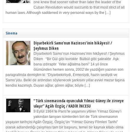
one knew that sooner rather than later the leader of the
Cuban Revolution would succumb to that most strict of all
human laws. Although saddened in very personal ways by the […]
Sinema
Diyarbekirli Samo’nun Hazinses’inin hikâyesi! /
Şeyhmus Diken
Diyarbekirli Samo’nun Hazinses’inin hikâyesi! / Şeyhmus
Diken “Bir Gül gibi kıvraktır Bülbül gibi şakraktır Aşk
bana ızdıraptır Yeter ağlatma beni” 14 yıl önce
ölümünden hemen sonra, 2002’de yazdığım yazının son
paragrafında demiştim ki: “Diyarbekirliydi, Ermeniydi, hazin sesliydi ve
Samo’ydu. Belki de ardından söylenecek şarkısını yıllar evvel mezar taşına
kendisi kazımıştı. Duyan ağlar, gören ağlar, böyle […]
“Türk sinemasında oyunculuk Yılmaz Güney ile zirveye
ulaşır” Agâh Özgüç / KADİR İNCESU
9 Eylül 1984’te Paris’te yaşamını yitiren Yılmaz Güney’i
yakından tanıyan isimlerden biri de Türk sinemasının
yaşayan tarihçisi Agâh Özgüç. Özgüç’ün “Yılmaz Güney Filmleri Tarihi”
olarak adlandırdığı çalışması tam bir başvuru, temel bir kaynak kitabı olma