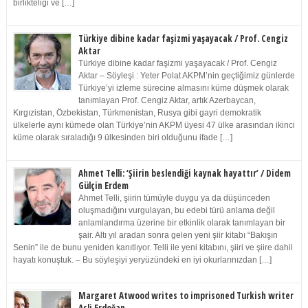
birlikteliği ve […]
Türkiye dibine kadar faşizmi yaşayacak / Prof. Cengiz
Aktar
Türkiye dibine kadar faşizmi yaşayacak / Prof. Cengiz
Aktar – Söyleşi : Yeter Polat AKPM’nin geçtiğimiz günlerde
Türkiye’yi izleme sürecine almasını küme düşmek olarak
tanımlayan Prof. Cengiz Aktar, artık Azerbaycan,
Kırgızistan, Özbekistan, Türkmenistan, Rusya gibi gayri demokratik
ülkelerle aynı kümede olan Türkiye’nin AKPM üyesi 47 ülke arasından ikinci
küme olarak sıraladığı 9 ülkesinden biri olduğunu ifade […]
Ahmet Telli: ‘Şiirin beslendiği kaynak hayattır’ / Didem
Gülçin Erdem
Ahmet Telli, şiirin tümüyle duygu ya da düşünceden
oluşmadığını vurgulayan, bu edebi türü anlama değil
anlamlandırma üzerine bir etkinlik olarak tanımlayan bir
şair. Altı yıl aradan sonra gelen yeni şiir kitabı “Bakışın
Senin” ile de bunu yeniden kanıtlıyor. Telli ile yeni kitabını, şiiri ve şiire dahil
hayatı konuştuk. – Bu söyleşiyi yeryüzündeki en iyi okurlarınızdan […]
Margaret Atwood writes to imprisoned Turkish writer