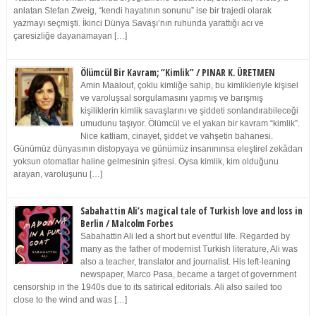
anlatan Stefan Zweig, “kendi hayatının sonunu” ise bir trajedi olarak
yazmayı seçmişti. İkinci Dünya Savaşı’nın ruhunda yarattığı acı ve
çaresizliğe dayanamayan […]
Ölümcül Bir Kavram; “Kimlik” / PINAR K. ÜRETMEN
Amin Maalouf, çoklu kimliğe sahip, bu kimlikleriyle kişisel
ve varoluşsal sorgulamasını yapmış ve barışmış
kişiliklerin kimlik savaşlarını ve şiddeti sonlandırabileceği
umudunu taşıyor. Ölümcül ve el yakan bir kavram “kimlik”.
Nice katliam, cinayet, şiddet ve vahşetin bahanesi.
Günümüz dünyasının distopyaya ve günümüz insanınınsa eleştirel zekâdan
yoksun otomatlar haline gelmesinin şifresi. Oysa kimlik, kim olduğunu
arayan, varoluşunu […]
Sabahattin Ali’s magical tale of Turkish love and loss in
Berlin / Malcolm Forbes
Sabahattin Ali led a short but eventful life. Regarded by
many as the father of modernist Turkish literature, Ali was
also a teacher, translator and journalist. His left-leaning
newspaper, Marco Pasa, became a target of government
censorship in the 1940s due to its satirical editorials. Ali also sailed too
close to the wind and was […]