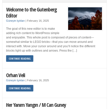
Welcome to the Gutenberg
Editor
Güneyin Işıkları
|
February 16, 2025
The goal of this new editor is to make
adding rich content to WordPress simple
and enjoyable. This whole post is composed of pieces of content—
somewhat similar to LEGO bricks—that you can move around and
interact with. Move your cursor around and you’ll notice the different
blocks light up with outlines and arrows. Press the […]
CONTINUE READING
Orhan Veli
Güneyin Işıkları
|
February 16, 2025
CONTINUE READING
Her Yanım Yangın / M Can Guney