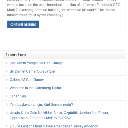
want to focus on the most important question of all,” wrote Facebook CEO
Mark Zuckerberg. “Are we building the world we all want?” The “social
infrastructure” built by the company […]
CONTINUE READING
Recent Posts
Her Yanım Yangın / M Can Guney
Bir Demet Cemal Süreya Şiiri
Özlem / M Can Guney
Welcome to the Gutenberg Editor
Orhan Veli
Yeni başlayanlar için: Kürt Sorunu nedir?
Ursula K. Le Guin ile İktidar, Baskı, Özgürlük Üzerine / on Power,
Oppression, Freedom / MARIA POPOVA
20 Life Lessons from Native Americans / Hayley Anderton