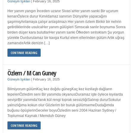
Güneyin Işıkları
|
February 16, 2025
Her yanım yangın İnceden uzanır Sivas’aHer yanım sanki Bir uçurum
kenarıÖylece durur Kımıldamaz sanırsın DünyaNe yapacağını
şaşırmışAnlamaya çalışır anlaşılmazı Her yanım özlem Birikir bir nehrin
getirdiklerinde usulcaHer yanım gülüşleri Sımsıcak sarılır boynuma Sonra
birden düşer kara bulutlarHer yanım sanki Öfkeden sırılsıklam Şu yorgun
yürekte Durdurulamaz bir kavga Kurtul elem ellerinden gülüm Artık uğraş
zamanıdırArtık denizin […]
CONTINUE READING
Özlem / M Can Guney
Güneyin Işıkları
|
February 16, 2025
Bilmiyorum gülümKaç kez doğdu güneşKaç kez kızıllaştı dağların
tepeleriÖzledim seni Bir yanımda okyanusDuramaz işte öylece kıyılarda
sevişirBir yanımdaYanık kül rengi toprak sessizliğiSalınıp dururSokulur
yalnızlığıma kokun olur Gözlerim bir buruk gülümsemeDudağımda
buğusu öpüşlerinGeceler boyuÖzledim seni 2004 Haziran Sydney /
Toplumsal Kaynak / Memduh Güney
CONTINUE READING