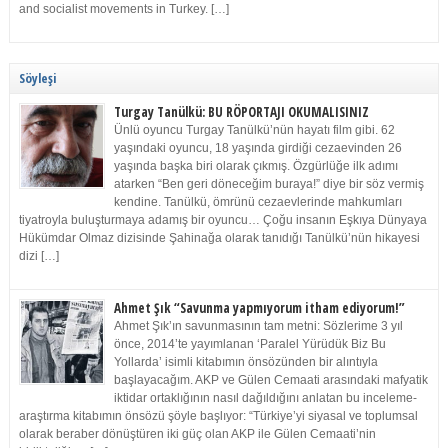
and socialist movements in Turkey. […]
Söyleşi
Turgay Tanülkü: BU RÖPORTAJI OKUMALISINIZ
Ünlü oyuncu Turgay Tanülkü’nün hayatı film gibi. 62
yaşındaki oyuncu, 18 yaşında girdiği cezaevinden 26
yaşında başka biri olarak çıkmış. Özgürlüğe ilk adımı
atarken “Ben geri döneceğim buraya!” diye bir söz vermiş
kendine. Tanülkü, ömrünü cezaevlerinde mahkumları
tiyatroyla buluşturmaya adamış bir oyuncu… Çoğu insanın Eşkıya Dünyaya
Hükümdar Olmaz dizisinde Şahinağa olarak tanıdığı Tanülkü’nün hikayesi
dizi […]
Ahmet Şık “Savunma yapmıyorum itham ediyorum!”
Ahmet Şık’ın savunmasının tam metni: Sözlerime 3 yıl
önce, 2014’te yayımlanan ‘Paralel Yürüdük Biz Bu
Yollarda’ isimli kitabımın önsözünden bir alıntıyla
başlayacağım. AKP ve Gülen Cemaati arasındaki mafyatik
iktidar ortaklığının nasıl dağıldığını anlatan bu inceleme-
araştırma kitabımın önsözü şöyle başlıyor: “Türkiye’yi siyasal ve toplumsal
olarak beraber dönüştüren iki güç olan AKP ile Gülen Cemaati’nin