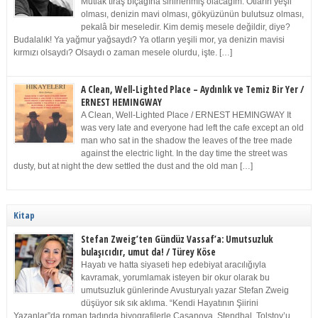
Mutlak tıraş bıçağına sinirlenmiş olacağım. Otların yeşil
olması, denizin mavi olması, gökyüzünün bulutsuz olması,
pekalâ bir meseledir. Kim demiş mesele değildir, diye?
Budalalık! Ya yağmur yağsaydı? Ya otların yeşili mor, ya denizin mavisi
kırmızı olsaydı? Olsaydı o zaman mesele olurdu, işte. […]
A Clean, Well-Lighted Place – Aydınlık ve Temiz Bir Yer /
ERNEST HEMINGWAY
A Clean, Well-Lighted Place / ERNEST HEMINGWAY It
was very late and everyone had left the cafe except an old
man who sat in the shadow the leaves of the tree made
against the electric light. In the day time the street was
dusty, but at night the dew settled the dust and the old man […]
Kitap
Stefan Zweig’ten Gündüz Vassaf’a: Umutsuzluk
bulaşıcıdır, umut da! / Türey Köse
Hayatı ve hatta siyaseti hep edebiyat aracılığıyla
kavramak, yorumlamak isteyen bir okur olarak bu
umutsuzluk günlerinde Avusturyalı yazar Stefan Zweig
düşüyor sık sık aklıma. “Kendi Hayatının Şiirini
Yazanlar”da roman tadında biyografilerle Casanova, Stendhal, Tolstoy’u