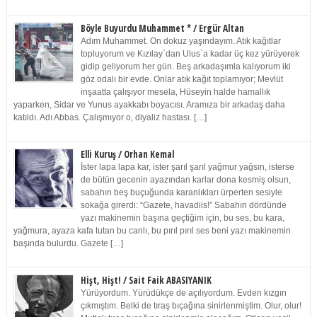
Böyle Buyurdu Muhammet * / Ergür Altan
Adım Muhammet. On dokuz yaşındayım. Atık kağıtlar
topluyorum ve Kızılay`dan Ulus`a kadar üç kez yürüyerek
gidip geliyorum her gün. Beş arkadaşımla kalıyorum iki
göz odalı bir evde. Onlar atık kağıt toplamıyor; Mevlüt
inşaatta çalışıyor mesela, Hüseyin halde hamallık
yaparken, Sidar ve Yunus ayakkabı boyacısı. Aramıza bir arkadaş daha
katıldı. Adı Abbas. Çalışmıyor o, diyaliz hastası. […]
Elli Kuruş / Orhan Kemal
İster lapa lapa kar, ister şarıl şarıl yağmur yağsın, isterse
de bütün gecenin ayazından karlar dona kesmiş olsun,
sabahın beş buçuğunda karanlıkları ürperten sesiyle
sokağa girerdi: “Gazete, havadiis!” Sabahın dördünde
yazı makinemin başına geçtiğim için, bu ses, bu kara,
yağmura, ayaza kafa tutan bu canlı, bu pırıl pırıl ses beni yazı makinemin
başında bulurdu. Gazete […]
Hişt, Hişt! / Sait Faik ABASIYANIK
Yürüyordum. Yürüdükçe de açılıyordum. Evden kızgın
çıkmıştım. Belki de tıraş bıçağına sinirlenmiştim. Olur, olur!