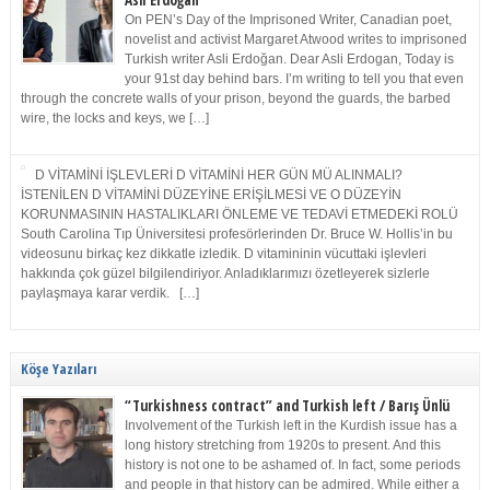
Asli Erdoğan
On PEN’s Day of the Imprisoned Writer, Canadian poet,
novelist and activist Margaret Atwood writes to imprisoned
Turkish writer Asli Erdoğan. Dear Asli Erdogan, Today is
your 91st day behind bars. I’m writing to tell you that even
through the concrete walls of your prison, beyond the guards, the barbed
wire, the locks and keys, we […]
D VİTAMİNİ İŞLEVLERİ D VİTAMİNİ HER GÜN MÜ ALINMALI?
İSTENİLEN D VİTAMİNİ DÜZEYİNE ERİŞİLMESİ VE O DÜZEYİN
KORUNMASININ HASTALIKLARI ÖNLEME VE TEDAVİ ETMEDEKİ ROLÜ
South Carolina Tıp Üniversitesi profesörlerinden Dr. Bruce W. Hollis’in bu
videosunu birkaç kez dikkatle izledik. D vitamininin vücuttaki işlevleri
hakkında çok güzel bilgilendiriyor. Anladıklarımızı özetleyerek sizlerle
paylaşmaya karar verdik. […]
Köşe Yazıları
“Turkishness contract” and Turkish left / Barış Ünlü
Involvement of the Turkish left in the Kurdish issue has a
long history stretching from 1920s to present. And this
history is not one to be ashamed of. In fact, some periods
and people in that history can be admired. While either a