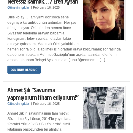
Nefessiz kalmak… / Eren Aysan
Güneyin Işıkları
|
February 16, 2025
Dille kolay… Tam yirmi dört koca sene
geçmiş o karanlık günün ardından. Her şey
dün gibi oysa. Ölümünden hemen önce
Sıvas’tan telefonla arayan babamla
konuşmam, televizyondan olayları takip
etmeye çalışmam, Madımak Oteli yakıldıktan
hemen sonra bilgi alabilmek için oradan oraya koşturmam; sonrasında
da dönemin bakanı Mehmet Gazioğlu’nun açıklamasından ölenlerin
arasında babam Behçet Aysan’ın olduğunu öğrenmem… […]
CONTINUE READING
Ahmet Şık “Savunma
yapmıyorum itham ediyorum!”
Güneyin Işıkları
|
February 16, 2025
Ahmet Şık’ın savunmasının tam metni:
Sözlerime 3 yıl önce, 2014’te yayımlanan
‘Paralel Yürüdük Biz Bu Yollarda’ isimli
kitabımın önsözünden bir alıntıyla