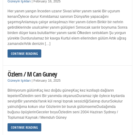
Güneyin Işıkları
|
February 16, 2025
Her yanım yangın İnceden uzanır Sivas’aHer yanım sanki Bir uçurum
kenarıÖylece durur Kımıldamaz sanırsın DünyaNe yapacağını
şaşırmışAnlamaya çalışır anlaşılmazı Her yanım özlem Birikir bir nehrin
getirdiklerinde usulcaHer yanım gülüşleri Sımsıcak sarılır boynuma Sonra
birden düşer kara bulutlarHer yanım sanki Öfkeden sırılsıklam Şu yorgun
yürekte Durdurulamaz bir kavga Kurtul elem ellerinden gülüm Artık uğraş
zamanıdırArtık denizin […]
CONTINUE READING
Özlem / M Can Guney
Güneyin Işıkları
|
February 16, 2025
Bilmiyorum gülümKaç kez doğdu güneşKaç kez kızıllaştı dağların
tepeleriÖzledim seni Bir yanımda okyanusDuramaz işte öylece kıyılarda
sevişirBir yanımdaYanık kül rengi toprak sessizliğiSalınıp dururSokulur
yalnızlığıma kokun olur Gözlerim bir buruk gülümsemeDudağımda
buğusu öpüşlerinGeceler boyuÖzledim seni 2004 Haziran Sydney /
Toplumsal Kaynak / Memduh Güney
CONTINUE READING