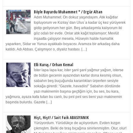
Böyle Buyurdu Muhammet * / Ergür Altan
Adım Muhammet. On dokuz yaşındayım. Atık kağıtlar
topluyorum ve Kızılay`dan Ulus`a kadar üç kez yürüyerek
gidip geliyorum her gün. Beş arkadaşımla kalıyorum iki
göz odalı bir evde. Onlar atık kağıt toplamıyor; Mevlüt
inşaatta çalışıyor mesela, Hüseyin halde hamallık
yaparken, Sidar ve Yunus ayakkabı boyacısı. Aramıza bir arkadaş daha
katıldı. Adı Abbas. Çalışmıyor o, diyaliz hastası. […]
Elli Kuruş / Orhan Kemal
İster lapa lapa kar, ister şarıl şarıl yağmur yağsın, isterse
de bütün gecenin ayazından karlar dona kesmiş olsun,
sabahın beş buçuğunda karanlıkları ürperten sesiyle
sokağa girerdi: “Gazete, havadiis!” Sabahın dördünde
yazı makinemin başına geçtiğim için, bu ses, bu kara,
yağmura, ayaza kafa tutan bu canlı, bu pırıl pırıl ses beni yazı makinemin
başında bulurdu. Gazete […]
Hişt, Hişt! / Sait Faik ABASIYANIK
Yürüyordum. Yürüdükçe de açılıyordum. Evden kızgın
çıkmıştım. Belki de tıraş bıçağına sinirlenmiştim. Olur, olur!