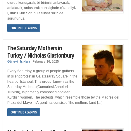
oturup konuşarak, birbirimizi anlayarak,
anlatarak, anlaşarak barış içinde çözmeliyiz.
Çünkü Kürt Sorunu aslında sizin de
sorununuz.
CONTINUE READING
The Saturday Mothers in
Turkey / Nicholas Glastonbury
Güneyin Işıkları
|
February 16, 2025
Every Saturday, a group of people gathers
in silent protest in Galatasaray Square in the
heart of Istanbul. This group, known as the
Saturday Mothers (Cumartesi Anneleri in
Turkish), is primarily composed of older
Kurdish women. The protests, which resemble those by the Madres del
Plaza del Mayo in Argentina, consist of the mothers (and […]
CONTINUE READING