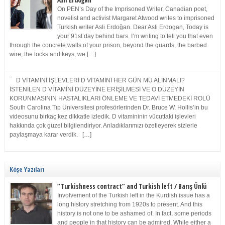
Asli Erdoğan
On PEN’s Day of the Imprisoned Writer, Canadian poet,
novelist and activist Margaret Atwood writes to imprisoned
Turkish writer Asli Erdoğan. Dear Asli Erdogan, Today is
your 91st day behind bars. I’m writing to tell you that even
through the concrete walls of your prison, beyond the guards, the barbed
wire, the locks and keys, we […]
D VİTAMİNİ İŞLEVLERİ D VİTAMİNİ HER GÜN MÜ ALINMALI?
İSTENİLEN D VİTAMİNİ DÜZEYİNE ERİŞİLMESİ VE O DÜZEYİN
KORUNMASININ HASTALIKLARI ÖNLEME VE TEDAVİ ETMEDEKİ ROLÜ
South Carolina Tıp Üniversitesi profesörlerinden Dr. Bruce W. Hollis’in bu
videosunu birkaç kez dikkatle izledik. D vitamininin vücuttaki işlevleri
hakkında çok güzel bilgilendiriyor. Anladıklarımızı özetleyerek sizlerle
paylaşmaya karar verdik. […]
Köşe Yazıları
“Turkishness contract” and Turkish left / Barış Ünlü
Involvement of the Turkish left in the Kurdish issue has a
long history stretching from 1920s to present. And this
history is not one to be ashamed of. In fact, some periods
and people in that history can be admired. While either a