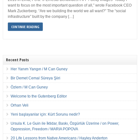
want to focus on the most important question of all,” wrote Facebook CEO
Mark Zuckerberg. “Are we building the world we all want?” The “social
infrastructure” built by the company […]
CONTINUE READING
Recent Posts
Her Yanım Yangın / M Can Guney
Bir Demet Cemal Süreya Şiiri
Özlem / M Can Guney
Welcome to the Gutenberg Editor
Orhan Veli
Yeni başlayanlar için: Kürt Sorunu nedir?
Ursula K. Le Guin ile İktidar, Baskı, Özgürlük Üzerine / on Power,
Oppression, Freedom / MARIA POPOVA
20 Life Lessons from Native Americans / Hayley Anderton