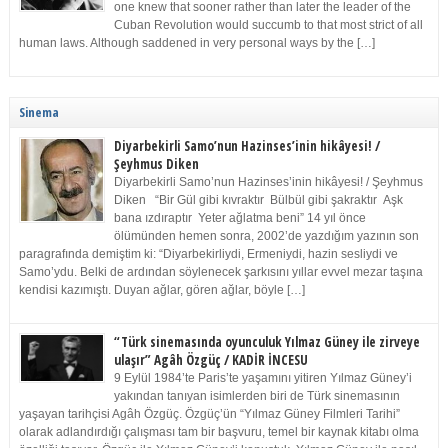
one knew that sooner rather than later the leader of the
Cuban Revolution would succumb to that most strict of all
human laws. Although saddened in very personal ways by the […]
Sinema
Diyarbekirli Samo’nun Hazinses’inin hikâyesi! /
Şeyhmus Diken
Diyarbekirli Samo’nun Hazinses’inin hikâyesi! / Şeyhmus
Diken “Bir Gül gibi kıvraktır Bülbül gibi şakraktır Aşk
bana ızdıraptır Yeter ağlatma beni” 14 yıl önce
ölümünden hemen sonra, 2002’de yazdığım yazının son
paragrafında demiştim ki: “Diyarbekirliydi, Ermeniydi, hazin sesliydi ve
Samo’ydu. Belki de ardından söylenecek şarkısını yıllar evvel mezar taşına
kendisi kazımıştı. Duyan ağlar, gören ağlar, böyle […]
“Türk sinemasında oyunculuk Yılmaz Güney ile zirveye
ulaşır” Agâh Özgüç / KADİR İNCESU
9 Eylül 1984’te Paris’te yaşamını yitiren Yılmaz Güney’i
yakından tanıyan isimlerden biri de Türk sinemasının
yaşayan tarihçisi Agâh Özgüç. Özgüç’ün “Yılmaz Güney Filmleri Tarihi”
olarak adlandırdığı çalışması tam bir başvuru, temel bir kaynak kitabı olma