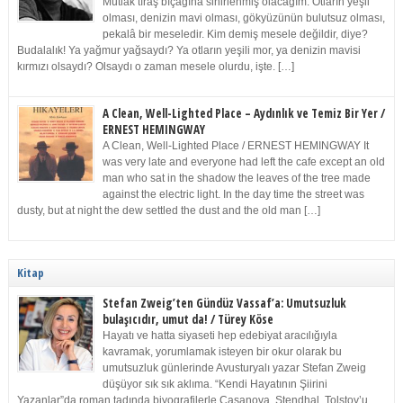
Mutlak tıraş bıçağına sinirlenmiş olacağım. Otların yeşil
olması, denizin mavi olması, gökyüzünün bulutsuz olması,
pekalâ bir meseledir. Kim demiş mesele değildir, diye?
Budalalık! Ya yağmur yağsaydı? Ya otların yeşili mor, ya denizin mavisi
kırmızı olsaydı? Olsaydı o zaman mesele olurdu, işte. […]
A Clean, Well-Lighted Place – Aydınlık ve Temiz Bir Yer /
ERNEST HEMINGWAY
A Clean, Well-Lighted Place / ERNEST HEMINGWAY It
was very late and everyone had left the cafe except an old
man who sat in the shadow the leaves of the tree made
against the electric light. In the day time the street was
dusty, but at night the dew settled the dust and the old man […]
Kitap
Stefan Zweig’ten Gündüz Vassaf’a: Umutsuzluk
bulaşıcıdır, umut da! / Türey Köse
Hayatı ve hatta siyaseti hep edebiyat aracılığıyla
kavramak, yorumlamak isteyen bir okur olarak bu
umutsuzluk günlerinde Avusturyalı yazar Stefan Zweig
düşüyor sık sık aklıma. “Kendi Hayatının Şiirini
Yazanlar”da roman tadında biyografilerle Casanova, Stendhal, Tolstoy’u