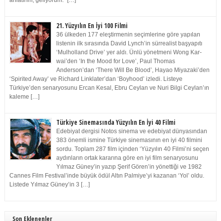
anlatırım, geliyorum.” […]
21. Yüzyılın En İyi 100 Filmi
36 ülkeden 177 eleştirmenin seçimlerine göre yapılan
listenin ilk sırasında David Lynch’in sürrealist başyapıtı
‘Mulholland Drive’ yer aldı. Ünlü yönetmeni Wong Kar-
wai’den ‘In the Mood for Love’, Paul Thomas
Anderson’dan ‘There Will Be Blood’, Hayao Miyazaki’den
‘Spirited Away’ ve Richard Linklater’dan ‘Boyhood’ izledi. Listeye
Türkiye’den senaryosunu Ercan Kesal, Ebru Ceylan ve Nuri Bilgi Ceylan’ın
kaleme […]
Türkiye Sinemasında Yüzyılın En İyi 40 Filmi
Edebiyat dergisi Notos sinema ve edebiyat dünyasından
383 önemli ismine Türkiye sinemasının en iyi 40 filmini
sordu. Toplam 287 film içinden ‘Yüzyılın 40 Filmi’ni seçen
aydınların ortak kararına göre en iyi film senaryosunu
Yılmaz Güney’in yazıp Şerif Gören’in yönettiği ve 1982
Cannes Film Festival’inde büyük ödül Altın Palmiye’yi kazanan ‘Yol’ oldu.
Listede Yılmaz Güney’in 3 […]
Son Eklenenler