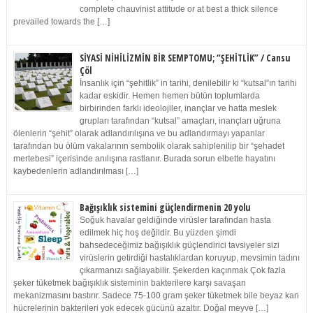
complete chauvinist attitude or at best a thick silence
prevailed towards the […]
SİYASİ NİHİLİZMİN BİR SEMPTOMU; “ŞEHİTLİK” / Cansu
Çöl
İnsanlık için “şehitlik” in tarihi, denilebilir ki “kutsal”ın tarihi
kadar eskidir. Hemen hemen bütün toplumlarda
birbirinden farklı ideolojiler, inançlar ve hatta meslek
grupları tarafından “kutsal” amaçları, inançları uğruna
ölenlerin “şehit” olarak adlandırılışına ve bu adlandırmayı yapanlar
tarafından bu ölüm vakalarının sembolik olarak sahiplenilip bir “şehadet
mertebesi” içerisinde anılışına rastlanır. Burada sorun elbette hayatını
kaybedenlerin adlandırılması […]
Bağışıklık sistemini güçlendirmenin 20 yolu
Soğuk havalar geldiğinde virüsler tarafından hasta
edilmek hiç hoş değildir. Bu yüzden şimdi
bahsedeceğimiz bağışıklık güçlendirici tavsiyeler sizi
virüslerin getirdiği hastalıklardan koruyup, mevsimin tadını
çıkarmanızı sağlayabilir. Şekerden kaçınmak Çok fazla
şeker tüketmek bağışıklık sisteminin bakterilere karşı savaşan
mekanizmasını bastırır. Sadece 75-100 gram şeker tüketmek bile beyaz kan
hücrelerinin bakterileri yok edecek gücünü azaltır. Doğal meyve […]