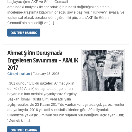
başlayacağım. AKP ve Gülen Cemaati
arasındaki mafyatik iktidar ortaklığının nasıl dağıldığını anlatan bu
inceleme-araştırma kitabımın önsözü şöyle başlıyor: “Türkiye’yi siyasal ve
toplumsal olarak beraber dönüştüren iki güç olan AKP ile Gülen
Cemaati’nin birlikteliği ve […]
CONTINUE READING
Ahmet Şık’ın Duruşmada
Engellenen Savunması – ARALIK
2017
Güneyin Işıkları
|
February 16, 2025
361 gündür tutuklu gazeteci Ahmet Şık’ın
dünkü (25 Aralık) duruşmada engellenen
beyanının tam metnini yayınlıyoruz Yargıtay
Başkanı İsmail Rüştü Cirit, yeni adli yılın
açılışı vesilesiyle 23 Kasım 2017’de yaptığı konuşmada çok çarpıcı veriler
ortaya koydu. 2016 yılı adli suç istatistiklerine göre 80 milyonluk
ülkemizde yaklaşık 6 milyon 900bin şüpheli bulunduğunu açıklayan Cirit;
“Demek ki […]
CONTINUE READING