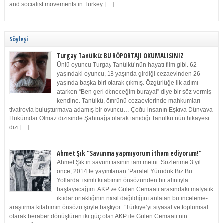
and socialist movements in Turkey. […]
Söyleşi
Turgay Tanülkü: BU RÖPORTAJI OKUMALISINIZ
Ünlü oyuncu Turgay Tanülkü’nün hayatı film gibi. 62
yaşındaki oyuncu, 18 yaşında girdiği cezaevinden 26
yaşında başka biri olarak çıkmış. Özgürlüğe ilk adımı
atarken “Ben geri döneceğim buraya!” diye bir söz vermiş
kendine. Tanülkü, ömrünü cezaevlerinde mahkumları
tiyatroyla buluşturmaya adamış bir oyuncu… Çoğu insanın Eşkıya Dünyaya
Hükümdar Olmaz dizisinde Şahinağa olarak tanıdığı Tanülkü’nün hikayesi
dizi […]
Ahmet Şık “Savunma yapmıyorum itham ediyorum!”
Ahmet Şık’ın savunmasının tam metni: Sözlerime 3 yıl
önce, 2014’te yayımlanan ‘Paralel Yürüdük Biz Bu
Yollarda’ isimli kitabımın önsözünden bir alıntıyla
başlayacağım. AKP ve Gülen Cemaati arasındaki mafyatik
iktidar ortaklığının nasıl dağıldığını anlatan bu inceleme-
araştırma kitabımın önsözü şöyle başlıyor: “Türkiye’yi siyasal ve toplumsal
olarak beraber dönüştüren iki güç olan AKP ile Gülen Cemaati’nin