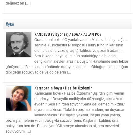
değmez bir […]
Öykü
RANDEVU (Vizyoner) / EDGAR ALLAN POE
Orada beni bekle! O yankılı vadide Mutlaka buluşacağım
seninle. (Chichester Piskoposu Henry King’in karısının
ölümü üstüne yazdığı ağıt.) Talihsiz ve gizemli adam! –
Sen ki kendi hayal gücünün parlaklığıyla afalladın,
gençliğinin alevleri arasına düştün! Hayalimde seni tekrar
görüyorum! Bir kez daha önümde duruyor siluetin! – Olduğun – ah olduğun
gibi değil soğuk vadide ve gölgelerin […]
Karıncanın boyu / Hasibe Özdemir
Karıncanın boyu / Hasibe Özdemir “Şişirdin içimi yemin
ederim ya! Deseydin methiyeler düzeceğiz, çıkmazdım
evden.” Sesi sinirden titriyor. “Sana gel demedim kızım.”
diyorum sakince. “Takıldın peşime madem, ne duyarsan
katlanacaksın.” Bir sigara yakıyor. Başını yana yatırıp,
bezmiş annelerin yılgın bakışıyla süzüyor beni. Kaşlarımı kaldırıp ona
bakıyorum ben de. Pes ediyor. “Git nereye atacaksan at, ben mezeleri
söylüyorum […]