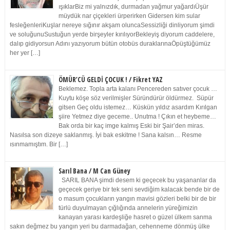
ışıklarBiz mi yalnızdık, durmadan yağmur yağardıÜşür
müydük nar çiçekleri ürperirken Gidersen kim sular
fesleğenleriKuşlar nereye sığınır akşam oluncaSessizliği dinliyorum şimdi
ve soluğunuSustuğun yerde birşeyler kırılıyorBekleyiş diyorum caddelere,
dalıp gidiyorsun Adını yazıyorum bütün otobüs duraklarınaÖpüştüğümüz
her yer […]
ÖMÜR’CÜ GELDİ ÇOCUK ! / Fikret YAZ
Beklemez. Topla arta kalanı Pencereden satıver çocuk …
Kuytu köşe söz verilmişler Süründürür öldürmez. Süpür
gitsen Geç oldu istemez… Küskün yıldız asardım Kırılgan
şiire Yetmez diye geceme.. Unutma ! Çıkın et heybeme…
Bak orda bir kaç imge kalmış Eski bir Şair’den miras.
Nasılsa son dizeye saklanmış. İyi bak eskitme ! Sana kalsın… Resme
ısınmamıştım. Bir […]
Sarıl Bana / M Can Güney
SARIL BANA şimdi desem ki geçecek bu yaşananlar da
geçecek geriye bir tek seni sevdiğim kalacak bende bir de
o masum çocukların yangın mavisi gözleri belki bir de bir
türlü duyulmayan çığlığında annelerin yüreğimizin
kanayan yarası kardeşliğe hasret o güzel ülkem sanma
sakın değmez bu yangın yeri bu darmadağan, cehenneme dönmüş ülke