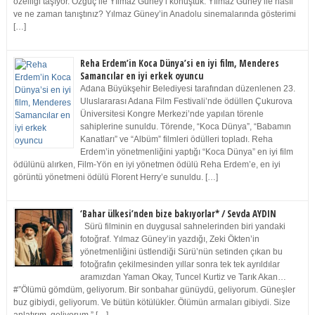
özelliği taşıyor. Özgüç ile Yılmaz Güney’i konuştuk. Yılmaz Güney ile nasıl
ve ne zaman tanıştınız? Yılmaz Güney’in Anadolu sinemalarında gösterimi
[…]
Reha Erdem’in Koca Dünya’si en iyi film, Menderes
Samancılar en iyi erkek oyuncu
Adana Büyükşehir Belediyesi tarafından düzenlenen 23.
Uluslararası Adana Film Festivali’nde ödüllen Çukurova
Üniversitesi Kongre Merkezi’nde yapılan törenle
sahiplerine sunuldu. Törende, “Koca Dünya”, “Babamın
Kanatları” ve “Albüm” filmleri ödülleri topladı. Reha
Erdem’in yönetmenliğini yaptığı “Koca Dünya” en iyi film
ödülünü alırken, Film-Yön en iyi yönetmen ödülü Reha Erdem’e, en iyi
görüntü yönetmeni ödülü Florent Herry’e sunuldu. […]
‘Bahar ülkesi’nden bize bakıyorlar* / Sevda AYDIN
Sürü filminin en duygusal sahnelerinden biri yandaki
fotoğraf. Yılmaz Güney’in yazdığı, Zeki Ökten’in
yönetmenliğini üstlendiği Sürü’nün setinden çıkan bu
fotoğrafın çekilmesinden yıllar sonra tek tek ayrıldılar
aramızdan Yaman Okay, Tuncel Kurtiz ve Tarık Akan…
#”Ölümü gömdüm, geliyorum. Bir sonbahar günüydü, geliyorum. Güneşler
buz gibiydi, geliyorum. Ve bütün kötülükler. Ölümün armaları gibiydi. Size