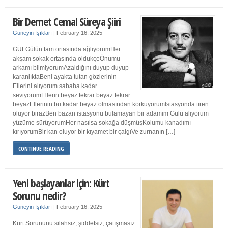
Bir Demet Cemal Süreya Şiiri
Güneyin Işıkları
|
February 16, 2025
GÜLGülün tam ortasında ağlıyorumHer
akşam sokak ortasında öldükçeÖnümü
arkamı bilmiyorumAzaldığını duyup duyup
karanlıktaBeni ayakta tutan gözlerinin
Ellerini alıyorum sabaha kadar
seviyorumEllerin beyaz tekrar beyaz tekrar
beyazEllerinin bu kadar beyaz olmasından korkuyorumİstasyonda tiren
oluyor birazBen bazan istasyonu bulamayan bir adamım Gülü alıyorum
yüzüme sürüyorumHer nasılsa sokağa düşmüşKolumu kanadımı
kırıyorumBir kan oluyor bir kıyamet bir çalgıVe zurnanın […]
CONTINUE READING
Yeni başlayanlar için: Kürt
Sorunu nedir?
Güneyin Işıkları
|
February 16, 2025
Kürt Sorununu silahsız, şiddetsiz, çatışmasız