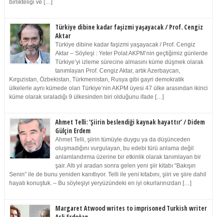
birlikteliği ve […]
Türkiye dibine kadar faşizmi yaşayacak / Prof. Cengiz
Aktar
Türkiye dibine kadar faşizmi yaşayacak / Prof. Cengiz
Aktar – Söyleşi : Yeter Polat AKPM’nin geçtiğimiz günlerde
Türkiye’yi izleme sürecine almasını küme düşmek olarak
tanımlayan Prof. Cengiz Aktar, artık Azerbaycan,
Kırgızistan, Özbekistan, Türkmenistan, Rusya gibi gayri demokratik
ülkelerle aynı kümede olan Türkiye’nin AKPM üyesi 47 ülke arasından ikinci
küme olarak sıraladığı 9 ülkesinden biri olduğunu ifade […]
Ahmet Telli: ‘Şiirin beslendiği kaynak hayattır’ / Didem
Gülçin Erdem
Ahmet Telli, şiirin tümüyle duygu ya da düşünceden
oluşmadığını vurgulayan, bu edebi türü anlama değil
anlamlandırma üzerine bir etkinlik olarak tanımlayan bir
şair. Altı yıl aradan sonra gelen yeni şiir kitabı “Bakışın
Senin” ile de bunu yeniden kanıtlıyor. Telli ile yeni kitabını, şiiri ve şiire dahil
hayatı konuştuk. – Bu söyleşiyi yeryüzündeki en iyi okurlarınızdan […]
Margaret Atwood writes to imprisoned Turkish writer