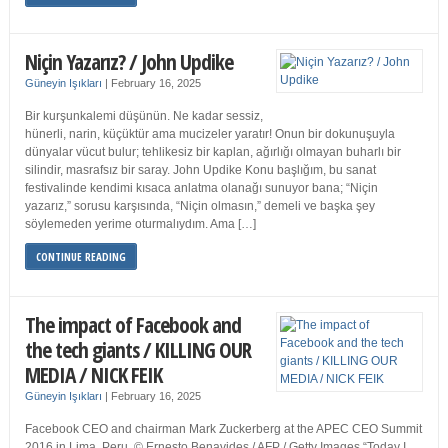
Niçin Yazarız? / John Updike
Güneyin Işıkları
|
February 16, 2025
Bir kurşunkalemi düşünün. Ne kadar sessiz,
hünerli, narin, küçüktür ama mucizeler yaratır! Onun bir dokunuşuyla
dünyalar vücut bulur; tehlikesiz bir kaplan, ağırlığı olmayan buharlı bir
silindir, masrafsız bir saray. John Updike Konu başlığım, bu sanat
festivalinde kendimi kısaca anlatma olanağı sunuyor bana; “Niçin
yazarız,” sorusu karşısında, “Niçin olmasın,” demeli ve başka şey
söylemeden yerime oturmalıydım. Ama […]
CONTINUE READING
The impact of Facebook and
the tech giants / KILLING OUR
MEDIA / NICK FEIK
Güneyin Işıkları
|
February 16, 2025
Facebook CEO and chairman Mark Zuckerberg at the APEC CEO Summit
2016 in Lima, Peru. © Ernesto Benavides / AFP / Getty Images “Today I