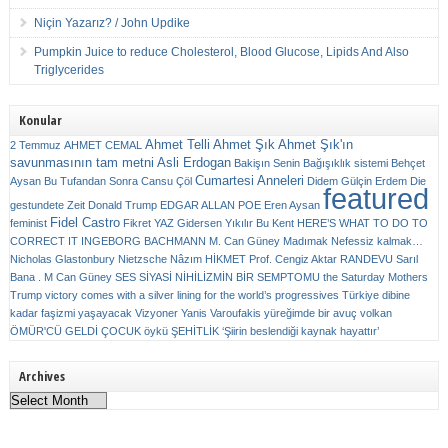
Niçin Yazarız? / John Updike
Pumpkin Juice to reduce Cholesterol, Blood Glucose, Lipids And Also
Triglycerides
Konular
Ahmet Telli
Ahmet Şık
Ahmet Şık'ın
2 Temmuz
AHMET CEMAL
savunmasının tam metni
Asli Erdogan
Bakişın Senin
Bağışıklık sistemi
Behçet
Cumartesi Anneleri
Aysan
Bu Tufandan Sonra
Cansu Çöl
Didem Gülçin Erdem
Die
featured
gestundete Zeit
Donald Trump
EDGAR ALLAN POE
Eren Aysan
Fidel Castro
feminist
Fikret YAZ
Gidersen Yıkılır Bu Kent
HERE’S WHAT TO DO TO
CORRECT IT
INGEBORG BACHMANN
M. Can Güney
Madımak
Nefessiz kalmak…
Nicholas Glastonbury
Nietzsche
Nâzım HİKMET
Prof. Cengiz Aktar
RANDEVU
Sarıl
Bana . M Can Güney
SES
SİYASİ NİHİLİZMİN BİR SEMPTOMU
the Saturday Mothers
Trump victory comes with a silver lining for the world’s progressives
Türkiye dibine
kadar faşizmi yaşayacak
Vizyoner
Yanis Varoufakis
yüreğimde bir avuç volkan
ÖMÜR'CÜ GELDİ ÇOCUK
öykü
ŞEHİTLİK
‘Şiirin beslendiği kaynak hayattır’
Archives
Archives