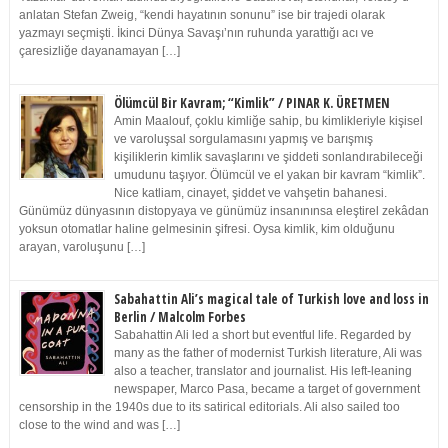
anlatan Stefan Zweig, “kendi hayatının sonunu” ise bir trajedi olarak
yazmayı seçmişti. İkinci Dünya Savaşı’nın ruhunda yarattığı acı ve
çaresizliğe dayanamayan […]
Ölümcül Bir Kavram; “Kimlik” / PINAR K. ÜRETMEN
Amin Maalouf, çoklu kimliğe sahip, bu kimlikleriyle kişisel
ve varoluşsal sorgulamasını yapmış ve barışmış
kişiliklerin kimlik savaşlarını ve şiddeti sonlandırabileceği
umudunu taşıyor. Ölümcül ve el yakan bir kavram “kimlik”.
Nice katliam, cinayet, şiddet ve vahşetin bahanesi.
Günümüz dünyasının distopyaya ve günümüz insanınınsa eleştirel zekâdan
yoksun otomatlar haline gelmesinin şifresi. Oysa kimlik, kim olduğunu
arayan, varoluşunu […]
Sabahattin Ali’s magical tale of Turkish love and loss in
Berlin / Malcolm Forbes
Sabahattin Ali led a short but eventful life. Regarded by
many as the father of modernist Turkish literature, Ali was
also a teacher, translator and journalist. His left-leaning
newspaper, Marco Pasa, became a target of government
censorship in the 1940s due to its satirical editorials. Ali also sailed too
close to the wind and was […]