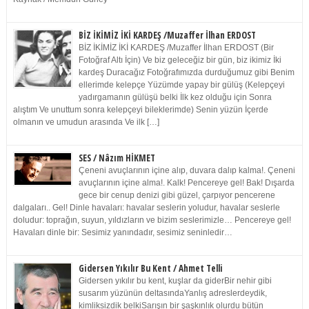
BİZ İKİMİZ İKİ KARDEŞ /Muzaffer İlhan ERDOST
BİZ İKİMİZ İKİ KARDEŞ /Muzaffer İlhan ERDOST (Bir
Fotoğraf Altı İçin) Ve biz geleceğiz bir gün, biz ikimiz İki
kardeş Duracağız Fotoğrafımızda durduğumuz gibi Benim
ellerimde kelepçe Yüzümde yapay bir gülüş (Kelepçeyi
yadırgamanın gülüşü belki İlk kez olduğu için Sonra
alıştım Ve unuttum sonra kelepçeyi bileklerimde) Senin yüzün İçerde
olmanın ve umudun arasında Ve ilk […]
SES / Nâzım HİKMET
Çeneni avuçlarının içine alıp, duvara dalıp kalma!. Çeneni
avuçlarının içine alma!. Kalk! Pencereye gel! Bak! Dışarda
gece bir cenup denizi gibi güzel, çarpıyor pencerene
dalgaları.. Gel! Dinle havaları: havalar seslerin yoludur, havalar seslerle
doludur: toprağın, suyun, yıldızların ve bizim seslerimizle… Pencereye gel!
Havaları dinle bir: Sesimiz yanındadır, sesimiz seninledir…
Gidersen Yıkılır Bu Kent / Ahmet Telli
Gidersen yıkılır bu kent, kuşlar da giderBir nehir gibi
susarım yüzünün deltasındaYanlış adreslerdeydik,
kimliksizdik belkiSarışın bir şaşkınlık olurdu bütün