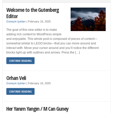
Welcome to the Gutenberg
Editor
Güneyin Işıkları
|
February 16, 2025
The goal of this new editor is to make
adding rich content to WordPress simple
and enjoyable. This whole post is composed of pieces of content—
somewhat similar to LEGO bricks—that you can move around and
interact with. Move your cursor around and you’ll notice the different
blocks light up with outlines and arrows. Press the […]
CONTINUE READING
Orhan Veli
Güneyin Işıkları
|
February 16, 2025
CONTINUE READING
Her Yanım Yangın / M Can Guney